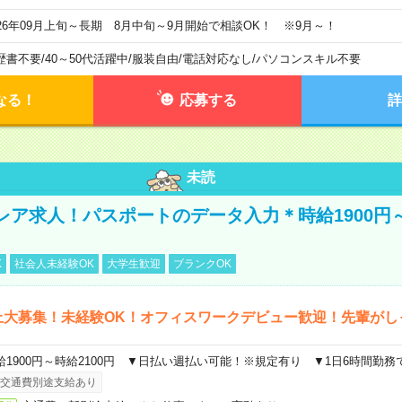
026年09月上旬～長期 8月中旬～9月開始で相談OK！ ※9月～！
歴書不要
/
40～50代活躍中
/
服装自由
/
電話対応なし
/
パソコンスキル不要
なる！
応募する
詳
未読
レア求人！パスポートのデータ入力＊時給1900円
K
社会人未経験OK
大学生歓迎
ブランクOK
上大募集！未経験OK！オフィスワークデビュー歓迎！先輩がし
給1900円～時給2100円 ▼日払い週払い可能！※規定有り ▼1日6時間勤務
交通費別途支給あり