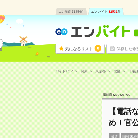
エン派遣
71454
件
エン バイト
82531
件
0
気になるリスト
保存した希
バイトTOP
関東
東京都
北区
【電話
掲載日 :
2026
/
07
/
02
【電話な
め！官
派遣
職種未経