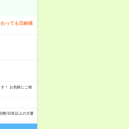
終わっても日給保
います！ お気軽にご相
勤務
/
10名以上の大量