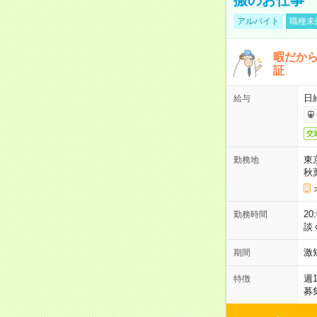
アルバイト
職種未
暇だか
証
日
給与
交
東
勤務地
秋
2
勤務時間
談
激
期間
週
特徴
募