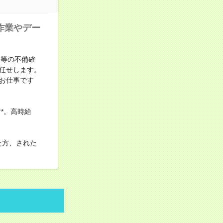
作業やデー
正等の不備確
任せします。
お仕事です
*。高時給
た方、された