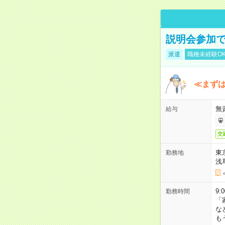
説明会参加で
派遣
職種未経験O
≪まずは
無
給与
交
東
勤務地
浅
9:
勤務時間
「
な
も