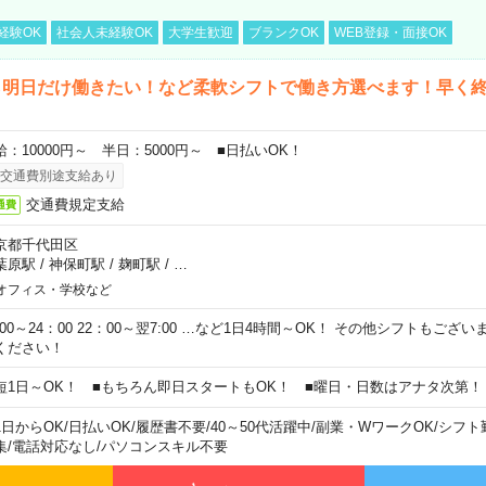
経験OK
社会人未経験OK
大学生歓迎
ブランクOK
WEB登録・面接OK
ら明日だけ働きたい！など柔軟シフトで働き方選べます！早く
給：10000円～ 半日：5000円～ ■日払いOK！
交通費別途支給あり
交通費規定支給
通費
京都千代田区
葉原駅
/
神保町駅
/
麹町駅
/
…
オフィス・学校など
0:00～24：00 22：00～翌7:00 …など1日4時間～OK！ その他シフトもござ
ください！
短1日～OK！ ■もちろん即日スタートもOK！ ■曜日・日数はアナタ次第！
1日からOK
/
日払いOK
/
履歴書不要
/
40～50代活躍中
/
副業・WワークOK
/
シフト
集
/
電話対応なし
/
パソコンスキル不要