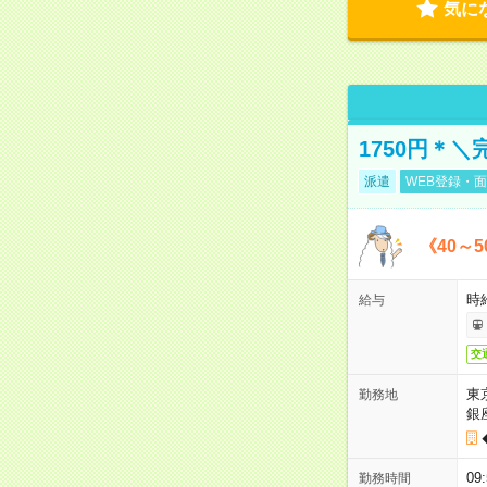
気に
1750円＊
派遣
WEB登録・面
《40～
時給
給与
交
東
勤務地
銀
09
勤務時間