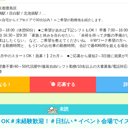
京都豊島区
鴨駅
/
目白駅
/
北池袋駅
/
…
≪自宅からドアtoドアで30分以内！≫ご希望の勤務地を紹介します。
00～18:00（休憩60分） ■ご希望があれば下記シフトもOK！ 早番 7:00～16:00 遅
勤 16:30～翌9:30 「家族と休みを合わせたい」 「余裕を持って夕飯の準備
業はしたくない」 など、ご希望を教えてくださいね。 ※Wワーク希望の方へ
する勤務時間と、もう1つのお仕事の勤務時間。 合計で週40時間を超える場
8月中のスタートOK！急募！】2カ月～ ■ご応募から最短2～3日後に就業が
歴書不要
/
40～50代活躍中
/
服装自由
/
シフト勤務
/
10名以上の大量募集
/
電話対応
要
なる！
応募する
詳
未読
～OK＃未経験歓迎！＃日払い＊イベント会場でイ