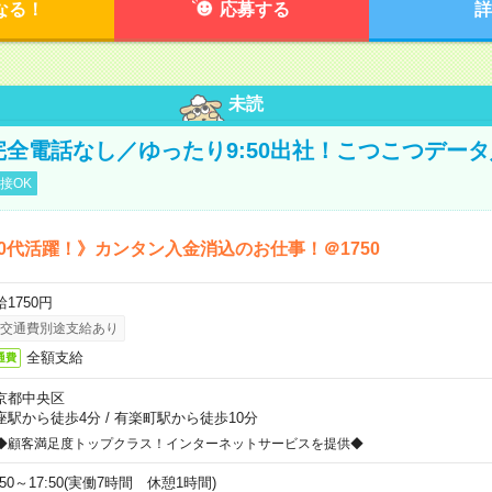
なる！
応募する
詳
未読
＼完全電話なし／ゆったり9:50出社！こつこつデー
接OK
50代活躍！》カンタン入金消込のお仕事！＠1750
1750円
交通費別途支給あり
全額支給
通費
京都中央区
座駅から徒歩4分
/
有楽町駅から徒歩10分
◆顧客満足度トップクラス！インターネットサービスを提供◆
:50～17:50(実働7時間 休憩1時間)