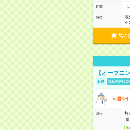
【
期間
履
特徴
不
気に
【オープニン
派遣
職種未経験O
≪週3日
無
給与
交