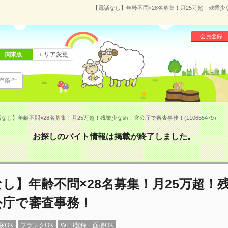
【電話なし】年齢不問×28名募集！月25万超！残業少な
会員登録
エリア変更
関東版
望条件
なし】年齢不問×28名募集！月25万超！残業少なめ！官公庁で審査事務！(110655479）
お探しのバイト情報は掲載が終了しました。
し】年齢不問×28名募集！月25万超！
公庁で審査事務！
験OK
ブランクOK
WEB登録・面接OK