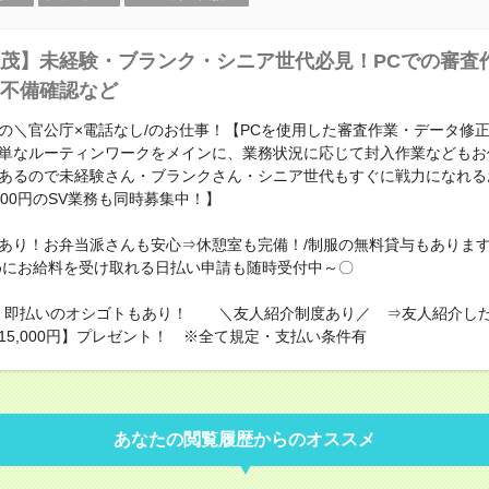
茂】未経験・ブランク・シニア世代必見！PCでの審査
不備確認など
の＼官公庁×電話なし/のお仕事！【PCを使用した審査作業・データ修
単なルーティンワークをメインに、業務状況に応じて封入作業などもお
あるので未経験さん・ブランクさん・シニア世代もすぐに戦力になれる
700円のSV業務も同時募集中！】
あり！お弁当派さんも安心⇒休憩室も完備！/制服の無料貸与もあります
早めにお給料を受け取れる日払い申請も随時受付中～〇
！即払いのオシゴトもあり！ ＼友人紹介制度あり／ ⇒友人紹介し
15,000円】プレゼント！ ※全て規定・支払い条件有
あなたの閲覧履歴からのオススメ