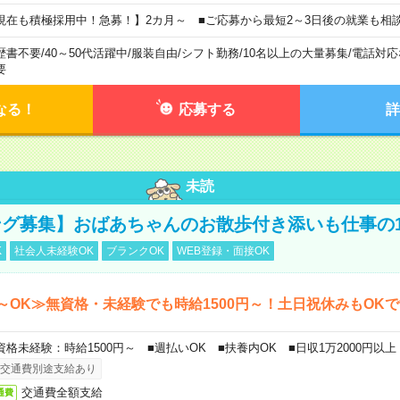
現在も積極採用中！急募！】2カ月～ ■ご応募から最短2～3日後の就業も相
歴書不要
/
40～50代活躍中
/
服装自由
/
シフト勤務
/
10名以上の大量募集
/
電話対応
要
なる！
応募する
詳
未読
グ募集】おばあちゃんのお散歩付き添いも仕事の
K
社会人未経験OK
ブランクOK
WEB登録・面接OK
～OK≫無資格・未経験でも時給1500円～！土日祝休みもOK
資格未経験：時給1500円～ ■週払いOK ■扶養内OK ■日収1万2000円以上
交通費別途支給あり
交通費全額支給
通費