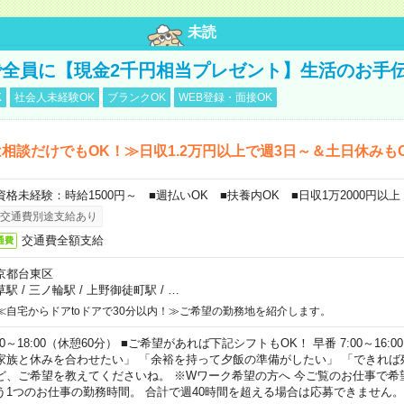
未読
全員に【現金2千円相当プレゼント】生活のお手
K
社会人未経験OK
ブランクOK
WEB登録・面接OK
相談だけでもOK！≫日収1.2万円以上で週3日～＆土日休みも
資格未経験：時給1500円～ ■週払いOK ■扶養内OK ■日収1万2000円以上
交通費別途支給あり
交通費全額支給
通費
京都台東区
草駅
/
三ノ輪駅
/
上野御徒町駅
/
…
≪自宅からドアtoドアで30分以内！≫ご希望の勤務地を紹介します。
00～18:00（休憩60分） ■ご希望があれば下記シフトもOK！ 早番 7:00～16:00 遅
家族と休みを合わせたい」 「余裕を持って夕飯の準備がしたい」 「できれば
ど、ご希望を教えてくださいね。 ※Wワーク希望の方へ 今ご覧のお仕事で希
う1つのお仕事の勤務時間。 合計で週40時間を超える場合は応募できません。