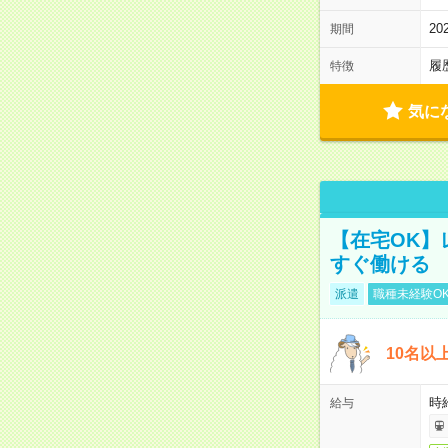
2
期間
履
特徴
気に
【在宅OK】
すぐ働ける
派遣
職種未経験O
10名以
時
給与