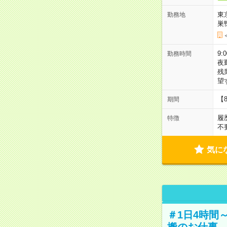
東
勤務地
巣
9:
勤務時間
夜
残
望
【
期間
履
特徴
不
気に
＃1日4時間
搬のお仕事