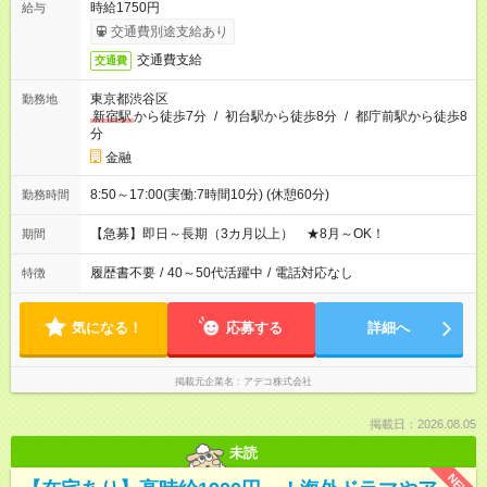
時給1750円
給与
交通費別途支給あり
交通費支給
交通費
東京都渋谷区
勤務地
新宿駅
から徒歩7分
/
初台駅から徒歩8分
/
都庁前駅から徒歩8
分
金融
8:50～17:00(実働:7時間10分) (休憩60分)
勤務時間
【急募】即日～長期（3カ月以上） ★8月～OK！
期間
履歴書不要
/
40～50代活躍中
/
電話対応なし
特徴
気になる！
応募する
詳細へ
掲載元企業名
アデコ株式会社
掲載日：2026.08.05
未読
NEW