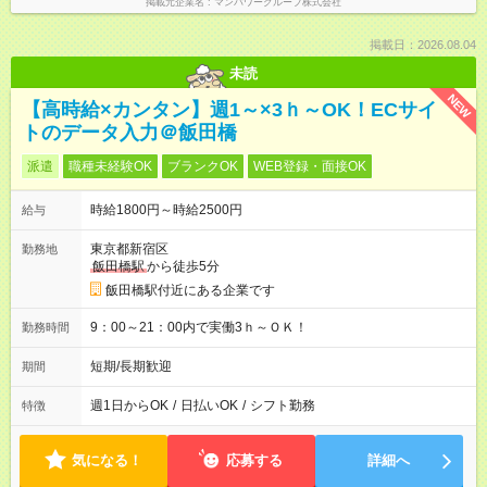
掲載元企業名
マンパワーグループ株式会社
掲載日：2026.08.04
未読
NEW
【高時給×カンタン】週1～×3ｈ～OK！ECサイ
トのデータ入力＠飯田橋
派遣
職種未経験OK
ブランクOK
WEB登録・面接OK
時給1800円～時給2500円
給与
東京都新宿区
勤務地
飯田橋駅
から徒歩5分
飯田橋駅付近にある企業です
9：00～21：00内で実働3ｈ～ＯＫ！
勤務時間
短期/長期歓迎
期間
週1日からOK
/
日払いOK
/
シフト勤務
特徴
気になる！
応募する
詳細へ