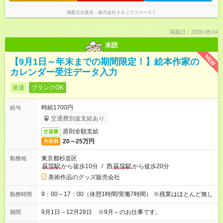
掲載元企業名
株式会社スタッフファースト
掲載日：2026.08.04
未読
NEW
【9月1日～年末までの期間限定！】絵本作家の
カレンダー受注データ入力
派遣
ブランクOK
時給1700円
給与
交通費別途支給あり
原則全額支給
交通費
20～25万円
月収例
東京都杉並区
勤務地
荻窪駅
から徒歩10分
/
西
荻窪駅
から徒歩20分
美術作品のグッズ販売会社
9：00～17：00（休憩1時間/実働7時間） ※残業はほとんど無し
勤務時間
9月1日～12月28日 ※9月～のお仕事です。
期間