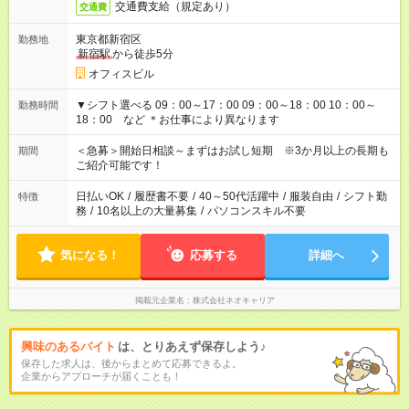
交通費支給（規定あり）
交通費
東京都新宿区
勤務地
新宿駅
から徒歩5分
オフィスビル
▼シフト選べる 09：00～17：00 09：00～18：00 10：00～
勤務時間
18：00 など ＊お仕事により異なります
＜急募＞開始日相談～まずはお試し短期 ※3か月以上の長期も
期間
ご紹介可能です！
日払いOK
/
履歴書不要
/
40～50代活躍中
/
服装自由
/
シフト勤
特徴
務
/
10名以上の大量募集
/
パソコンスキル不要
気になる！
応募する
詳細へ
掲載元企業名
株式会社ネオキャリア
興味のあるバイト
は、とりあえず保存しよう♪
保存した求人は、後からまとめて応募できるよ。
企業からアプローチが届くことも！