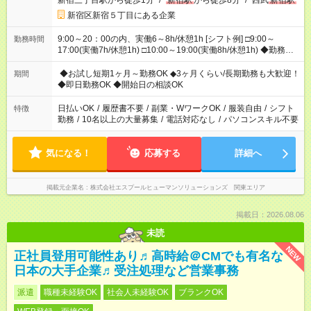
新宿三丁目駅から徒歩1分
/
新宿駅
から徒歩8分
/
西武
新宿駅
新宿区新宿５丁目にある企業
9:00～20：00の内、実働6～8h/休憩1h [シフト例] □9:00～
勤務時間
17:00(実働7h/休憩1h) □10:00～19:00(実働8h/休憩1h) ◆勤務時
間固定の相談OK ◆上記以外の勤務時間も相談OK
◆お試し短期1ヶ月～勤務OK ◆3ヶ月くらい/長期勤務も大歓迎！
期間
◆即日勤務OK ◆開始日の相談OK
日払いOK
/
履歴書不要
/
副業・WワークOK
/
服装自由
/
シフト
特徴
勤務
/
10名以上の大量募集
/
電話対応なし
/
パソコンスキル不要
気になる！
応募する
詳細へ
掲載元企業名
株式会社エスプールヒューマンソリューションズ 関東エリア
掲載日：2026.08.06
未読
NEW
正社員登用可能性あり♬高時給＠CMでも有名な
日本の大手企業♬受注処理など営業事務
派遣
職種未経験OK
社会人未経験OK
ブランクOK