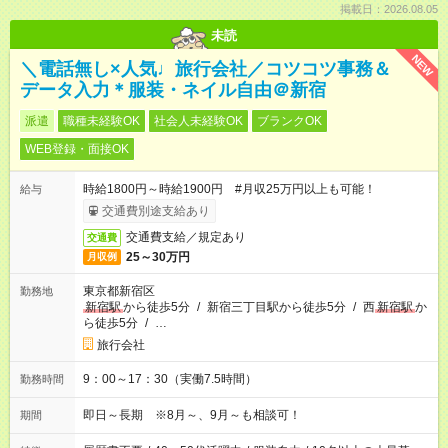
掲載日：2026.08.05
未読
NEW
＼電話無し×人気♩旅行会社／コツコツ事務＆
データ入力＊服装・ネイル自由＠新宿
派遣
職種未経験OK
社会人未経験OK
ブランクOK
WEB登録・面接OK
時給1800円～時給1900円 #月収25万円以上も可能！
給与
交通費別途支給あり
交通費支給／規定あり
交通費
25～30万円
月収例
東京都新宿区
勤務地
新宿駅
から徒歩5分
/
新宿三丁目駅から徒歩5分
/
西
新宿駅
か
ら徒歩5分
/
…
旅行会社
9：00～17：30（実働7.5時間）
勤務時間
即日～長期 ※8月～、9月～も相談可！
期間