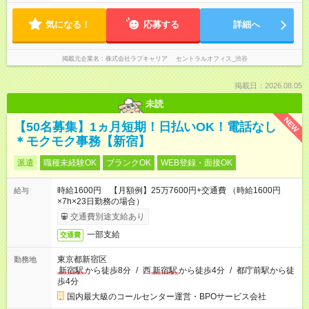
気になる！
応募する
詳細へ
掲載元企業名
株式会社ラブキャリア セントラルオフィス_渋谷
掲載日：2026.08.05
未読
NEW
【50名募集】1ヵ月短期！日払いOK！電話なし
＊モクモク事務【新宿】
派遣
職種未経験OK
ブランクOK
WEB登録・面接OK
時給1600円 【月額例】25万7600円+交通費 （時給1600円
給与
×7h×23日勤務の場合）
交通費別途支給あり
一部支給
交通費
東京都新宿区
勤務地
新宿駅
から徒歩8分
/
西
新宿駅
から徒歩4分
/
都庁前駅から徒
歩4分
国内最大級のコールセンター運営・BPOサービス会社