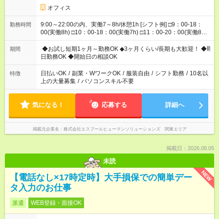
オフィス
9:00～22:00の内、実働7～8h/休憩1h [シフト例] □9：00-18：
勤務時間
00(実働8h) □10：00-18：00(実働7h) □11：00-20：00(実働8h)
□12：00-21：00(実働8h) □13：00-22：00(実働8h) □14：00-
22：00(実働7h) ◆勤務時間固定の相談OK ◆上記以外の勤務時間
◆お試し短期1ヶ月～勤務OK ◆3ヶ月くらい/長期も大歓迎！ ◆即
期間
も相談OK
日勤務OK ◆開始日の相談OK
日払いOK
/
副業・WワークOK
/
服装自由
/
シフト勤務
/
10名以
特徴
上の大量募集
/
パソコンスキル不要
気になる！
応募する
詳細へ
掲載元企業名
株式会社エスプールヒューマンソリューションズ 関東エリア
掲載日：2026.08.05
未読
NEW
【電話なし×17時定時】大手損保での簡単デー
タ入力のお仕事
派遣
WEB登録・面接OK