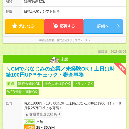
短期/長期歓迎
期間
日払いOK
/
シフト勤務
特徴
気になる！
応募する
詳細へ
掲載元企業名
株式会社スタッフファースト
掲載日：2026.08.06
未読
NEW
＼CMでおなじみの企業／未経験OK！土日は時
給100円UP＊チェック・審査事務
派遣
職種未経験OK
社会人未経験OK
ブランクOK
WEB登録・面接OK
時給1800円（18：00以降+土日祝はなんと時給1900円！） #
給与
月収25万円以上も可能！
交通費別途支給あり
支給
交通費
25～30万円
月収例