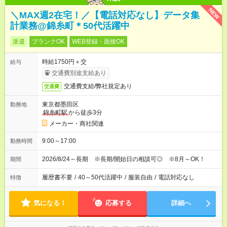
NEW
＼MAX週2在宅！／【電話対応なし】データ集
計業務@錦糸町＊50代活躍中
派遣
ブランクOK
WEB登録・面接OK
時給1750円＋交
給与
交通費別途支給あり
交通費支給/弊社規定あり
交通費
東京都墨田区
勤務地
錦糸町駅
から徒歩3分
メーカー・商社関連
9:00～17:00
勤務時間
2026/8/24～長期 ※長期/開始日の相談可◎ ※8月～OK！
期間
履歴書不要
/
40～50代活躍中
/
服装自由
/
電話対応なし
特徴
気になる！
応募する
詳細へ