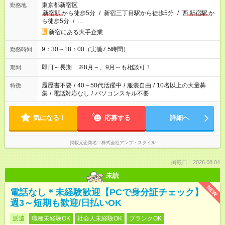
東京都新宿区
勤務地
新宿駅
から徒歩5分
/
新宿三丁目駅から徒歩5分
/
西
新宿駅
か
ら徒歩5分
/
…
新宿にある大手企業
9：30～18：00（実働7.5時間）
勤務時間
即日～長期 ※8月～、9月～も相談可！
期間
履歴書不要
/
40～50代活躍中
/
服装自由
/
10名以上の大量募
特徴
集
/
電話対応なし
/
パソコンスキル不要
気になる！
応募する
詳細へ
掲載元企業名
株式会社アンフ・スタイル
掲載日：2026.08.04
未読
NEW
電話なし＊未経験歓迎【PCで身分証チェック】
週3～短期も歓迎/日払いOK
派遣
職種未経験OK
社会人未経験OK
ブランクOK