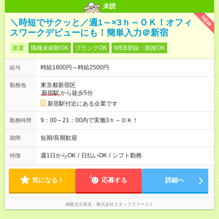
未読
NEW
＼時短でサクッと／週1～×3ｈ～ＯＫ！オフィ
スワークデビューにも！簡単入力＠新宿
派遣
職種未経験OK
ブランクOK
WEB登録・面接OK
時給1800円～時給2500円
給与
東京都新宿区
勤務地
新宿駅
から徒歩5分
新宿駅付近にある企業です
9：00～21：00内で実働3ｈ～ＯＫ！
勤務時間
短期/長期歓迎
期間
週1日からOK
/
日払いOK
/
シフト勤務
特徴
気になる！
応募する
詳細へ
掲載元企業名
株式会社スタッフファースト