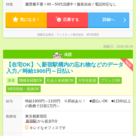
履歴書不要
/
40～50代活躍中
/
服装自由
/
電話対応なし
特徴
気になる！
応募する
詳細へ
掲載元企業名
ランスタッド株式会社 第2営業部
掲載日：2026.08.04
未読
NEW
【在宅OK】＼新宿駅構内の忘れ物などのデータ
入力／時給1900円～日払い
派遣
職種未経験OK
社会人未経験OK
大学生歓迎
ブランクOK
WEB登録・面接OK
時給1900円～2100円 ※昇給あり！ ■週払いOK ■1日6h以上
給与
の勤務で日収1万円～
東京都新宿区
勤務地
新宿駅
から徒歩5分
キレイなオフィスです