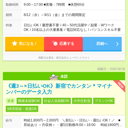
9:00～17:00 ■実働：7時間 ■休憩60分
勤務時間
8/12（水）～9/11（金）までの期間限定
期間
日払いOK
/
履歴書不要
/
40～50代活躍中
/
副業・Wワーク
特徴
OK
/
10名以上の大量募集
/
電話対応なし
/
パソコンスキル不要
気になる！
応募する
詳細へ
掲載元企業名
株式会社ヒューマントラスト
掲載日：2026.08.05
未読
NEW
《週3～×日払いOK》新宿でカンタン＊マイナ
ンバーのデータ入力
派遣
職種未経験OK
社会人未経験OK
大学生歓迎
ブランクOK
WEB登録・面接OK
時給1,800円～2,000円 ＼前払い・日払い・週払いOK！／ ■
給与
昇給あり ＜月収例＞ ・週5日勤務/9:00～18:00 時給1800円×8