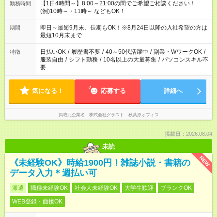
【1日4時間～】8:00～21:00の間でご希望ご相談ください！
勤務時間
(例)10時～・11時～ などもOK！
即日～最短9月末、長期もOK！※8月24日以降の入社希望の方は
期間
最短10月末まで
日払いOK
/
履歴書不要
/
40～50代活躍中
/
副業・WワークOK
/
特徴
服装自由
/
シフト勤務
/
10名以上の大量募集
/
パソコンスキル不
要
気になる！
応募する
詳細へ
掲載元企業名
株式会社グラスト 秋葉原オフィス
掲載日：2026.08.04
未読
NEW
《未経験OK》時給1900円！雑誌小説・書籍の
データ入力＊週払い可
派遣
職種未経験OK
社会人未経験OK
大学生歓迎
ブランクOK
WEB登録・面接OK