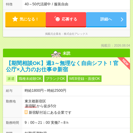
40～50代活躍中
/
服装自由
特徴
気になる！
応募する
詳細へ
掲載元企業名
株式会社アレックス
掲載日：2026.08.04
未読
NEW
【期間相談OK】週3～無理なく自由シフト！官
公庁×入力のお仕事＠新宿
派遣
職種未経験OK
ブランクOK
WEB登録・面接OK
時給1800円～時給2500円
給与
東京都新宿区
勤務地
新宿駅
から徒歩5分
新宿駅付近にある企業です
9：00～21：00 実働7～8ｈ
勤務時間