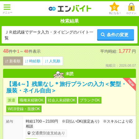
0
メニュー
気になる！
ログイン
検索結果
ＪＲ総武線でデータ入力・タイピングのバイト一
条件の変更
覧
48
1,777
件中
1
～
48
件表示
平均時給:
円
新着順
時給順
人気順
掲載日：2026.08.07
未読
NEW
【週4～】残業なし＊旅行プランの入力＜髪型・
服装・ネイル自由＞
派遣
職種未経験OK
社会人未経験OK
ブランクOK
WEB登録・面接OK
時給1700～2100円 ※日払いOK(規定あり) ※スキルにより応
給与
相談
交通費別途支給あり