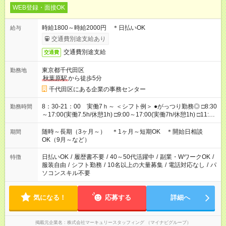
WEB登録・面接OK
時給1800～時給2000円 ＊日払いOK
給与
交通費別途支給あり
交通費別途支給
交通費
東京都千代田区
勤務地
秋葉原駅
から徒歩5分
千代田区にある企業の事務センター
8：30-21：00 実働7ｈ～ ＜シフト例＞ ●がっつり勤務◎ □8:30
勤務時間
～17:00(実働7.5h/休憩1h) □9:00～17:00(実働7h/休憩1h) □11:00
～20:00(実働8h/休憩1h) □13:00～21:00(実働7h/休憩1h) ＊上記
以外パターンあり！お気軽にご相談ください！
随時～長期（3ヶ月～） ＊1ヶ月～短期OK ＊開始日相談
期間
OK（9月～など）
日払いOK
/
履歴書不要
/
40～50代活躍中
/
副業・WワークOK
/
特徴
服装自由
/
シフト勤務
/
10名以上の大量募集
/
電話対応なし
/
パ
ソコンスキル不要
気になる！
応募する
詳細へ
掲載元企業名
株式会社マーキュリースタッフィング （マイナビグループ）