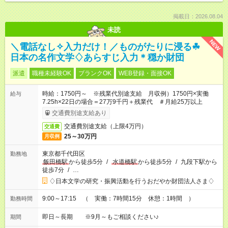
掲載日：2026.08.04
未読
NEW
＼電話なし✧入力だけ！／ものがたりに浸る☘
日本の名作文学♢あらすじ入力＊穏か財団
派遣
職種未経験OK
ブランクOK
WEB登録・面接OK
時給：1750円～ ※残業代別途支給 月収例）1750円×実働
給与
7.25h×22日の場合＝27万9千円＋残業代 ＃月給25万以上
交通費別途支給あり
交通費別途支給（上限4万円）
交通費
25～30万円
月収例
東京都千代田区
勤務地
飯田橋駅
から徒歩5分
/
水道橋駅
から徒歩5分
/
九段下駅から
徒歩7分
/
…
♢日本文学の研究・振興活動を行うおだやか財団法人さま♢
9:00～17:15 （ 実働：7時間15分 休憩：1時間 ）
勤務時間
即日～長期 ※9月～もご相談ください♪
期間