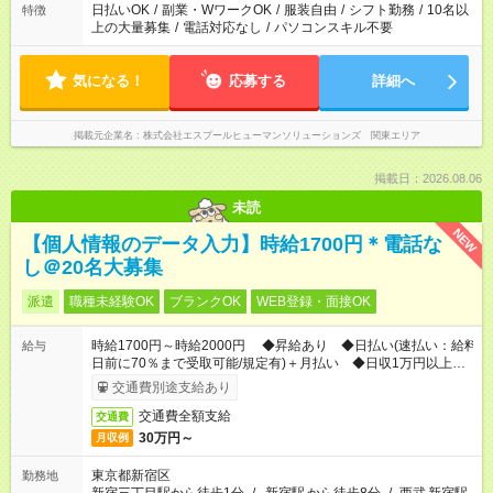
日払いOK
/
副業・WワークOK
/
服装自由
/
シフト勤務
/
10名以
特徴
上の大量募集
/
電話対応なし
/
パソコンスキル不要
気になる！
応募する
詳細へ
掲載元企業名
株式会社エスプールヒューマンソリューションズ 関東エリア
掲載日：2026.08.06
未読
NEW
【個人情報のデータ入力】時給1700円＊電話な
し＠20名大募集
派遣
職種未経験OK
ブランクOK
WEB登録・面接OK
時給1700円～時給2000円 ◆昇給あり ◆日払い(速払い：給料
給与
日前に70％まで受取可能/規定有)＋月払い ◆日収1万円以上
（時給1700円×6h＝10200円）
交通費別途支給あり
交通費全額支給
交通費
30万円～
月収例
東京都新宿区
勤務地