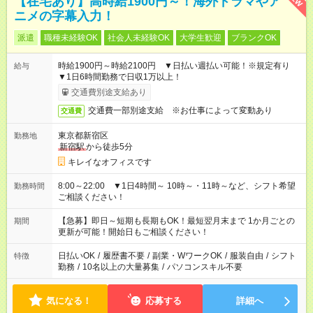
【在宅あり】高時給1900円～！海外ドラマやア
ニメの字幕入力！
派遣
職種未経験OK
社会人未経験OK
大学生歓迎
ブランクOK
時給1900円～時給2100円 ▼日払い週払い可能！※規定有り
給与
▼1日6時間勤務で日収1万以上！
交通費別途支給あり
交通費一部別途支給 ※お仕事によって変動あり
交通費
東京都新宿区
勤務地
新宿駅
から徒歩5分
キレイなオフィスです
8:00～22:00 ▼1日4時間～ 10時～・11時～など、シフト希望
勤務時間
ご相談ください！
【急募】即日～短期も長期もOK！最短翌月末まで 1か月ごとの
期間
更新が可能！開始日もご相談ください！
日払いOK
/
履歴書不要
/
副業・WワークOK
/
服装自由
/
シフト
特徴
勤務
/
10名以上の大量募集
/
パソコンスキル不要
気になる！
応募する
詳細へ