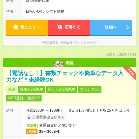
短期/長期歓迎
期間
日払いOK
/
シフト勤務
特徴
気になる！
応募する
詳細へ
掲載元企業名
株式会社スタッフファースト
掲載日：2026.08.04
未読
NEW
【電話なし！】書類チェックや簡単なデータ入
力など＊未経験OK
派遣
職種未経験OK
社会人未経験OK
ブランクOK
WEB登録・面接OK
時給1800円～1900円 ♯日収1万円以上！月収25万円以上可
給与
交通費別途支給あり
交通費支給／規定あり
交通費
25～30万円
月収例