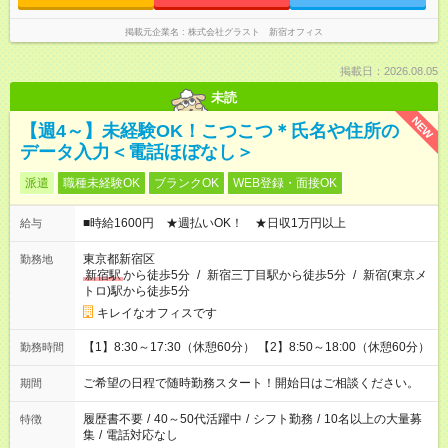
掲載元企業名
株式会社グラスト 新宿オフィス
掲載日：2026.08.05
未読
NEW
【週4～】未経験OK！こつこつ＊氏名や住所の
データ入力＜電話ほぼなし＞
派遣
職種未経験OK
ブランクOK
WEB登録・面接OK
■時給1600円 ★週払いOK！ ★日収1万円以上
給与
東京都新宿区
勤務地
新宿駅
から徒歩5分
/
新宿三丁目駅から徒歩5分
/
新宿(東京メ
トロ)駅から徒歩5分
キレイなオフィスです
【1】8:30～17:30（休憩60分） 【2】8:50～18:00（休憩60分）
勤務時間
ご希望の日程で随時勤務スタート！開始日はご相談ください。
期間
履歴書不要
/
40～50代活躍中
/
シフト勤務
/
10名以上の大量募
特徴
集
/
電話対応なし