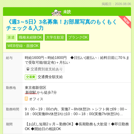
掲載日：2026.08.06
未読
NEW
《週3～5日》3名募集！お部屋写真のもくもく
チェック＆入力
派遣
職種未経験OK
大学生歓迎
ブランクOK
WEB登録・面接OK
時給1600円～時給1800円 ◆日払い(速払い：給料日前に70％ま
給与
で受取可能/規定有)＋月払い
交通費別途支給あり
交通費全額支給
交通費
東京都新宿区
勤務地
新宿駅
から徒歩7分
オフィス
9：00～19：00の内、実働7～8h/休憩1h ＞シフト例 □09：00～
勤務時間
18：00(実働8h/休憩1h) □10：00～18：00(実働7h/休憩1h)
□10：00～19：00(実働8h/休憩1h) □11：00～19：00(実働7h/休
憩1h) ◆勤務時間固定の相談OK ◆上記以外の勤務時間も相談OK
【お試し短期2ヶ月～勤務OK】◆長期勤務も大歓迎！◆即日勤務
期間
OK ◆開始日の相談OK