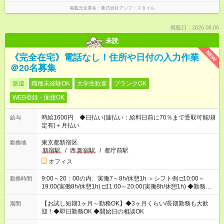
掲載元企業名
株式会社アンフ・スタイル
掲載日：2026.08.06
未読
NEW
《完全在宅》電話なし！住所や日付の入力作業
＠20名募集
派遣
職種未経験OK
大学生歓迎
ブランクOK
WEB登録・面接OK
時給1600円 ◆日払い(速払い：給料日前に70％まで受取可能/規
給与
定有)＋月払い
東京都新宿区
勤務地
新宿駅
/
西
新宿駅
/
都庁前駅
オフィス
9:00～20：00の内、実働7～8h/休憩1h ＞シフト例 □10:00～
勤務時間
19:00(実働8h/休憩1h) □11:00～20:00(実働8h/休憩1h) ◆勤務時
間固定の相談OK ◆上記以外の勤務時間も相談OK
【お試し短期1ヶ月～勤務OK】◆3ヶ月くらい/長期勤務も大歓
期間
迎！◆即日勤務OK ◆開始日の相談OK