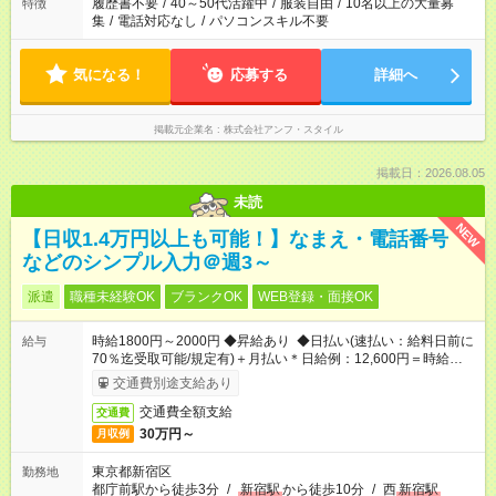
履歴書不要
/
40～50代活躍中
/
服装自由
/
10名以上の大量募
特徴
集
/
電話対応なし
/
パソコンスキル不要
気になる！
応募する
詳細へ
掲載元企業名
株式会社アンフ・スタイル
掲載日：2026.08.05
未読
NEW
【日収1.4万円以上も可能！】なまえ・電話番号
などのシンプル入力＠週3～
派遣
職種未経験OK
ブランクOK
WEB登録・面接OK
時給1800円～2000円 ◆昇給あり ◆日払い(速払い：給料日前に
給与
70％迄受取可能/規定有)＋月払い＊日給例：12,600円＝時給
1800円×7h
交通費別途支給あり
交通費全額支給
交通費
30万円～
月収例
東京都新宿区
勤務地
都庁前駅から徒歩3分
/
新宿駅
から徒歩10分
/
西
新宿駅