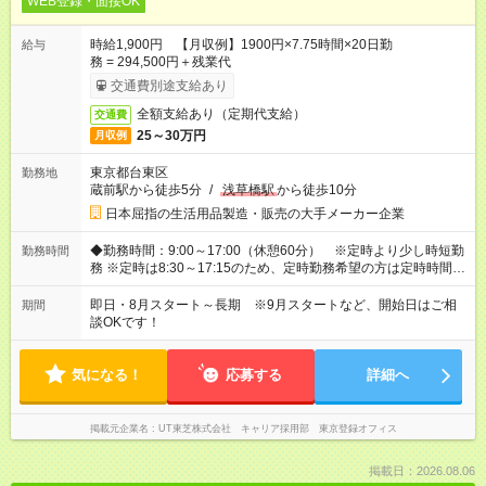
WEB登録・面接OK
時給1,900円 【月収例】1900円×7.75時間×20日勤
給与
務 = 294,500円＋残業代
交通費別途支給あり
全額支給あり（定期代支給）
交通費
25～30万円
月収例
東京都台東区
勤務地
蔵前駅から徒歩5分
/
浅草橋駅
から徒歩10分
日本屈指の生活用品製造・販売の大手メーカー企業
◆勤務時間：9:00～17:00（休憩60分） ※定時より少し時短勤
勤務時間
務 ※定時は8:30～17:15のため、定時勤務希望の方は定時時間で
勤務可能です！
即日・8月スタート～長期 ※9月スタートなど、開始日はご相
期間
談OKです！
気になる！
応募する
詳細へ
掲載元企業名
UT東芝株式会社 キャリア採用部 東京登録オフィス
掲載日：2026.08.06