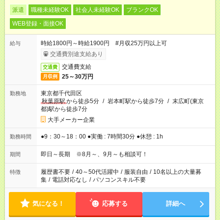
派遣
職種未経験OK
社会人未経験OK
ブランクOK
WEB登録・面接OK
時給1800円～時給1900円 #月収25万円以上可
給与
交通費別途支給あり
交通費支給
交通費
25～30万円
月収例
東京都千代田区
勤務地
秋葉原駅
から徒歩5分
/
岩本町駅から徒歩7分
/
末広町(東京
都)駅から徒歩7分
大手メーカー企業
●9：30～18：00 ●実働 : 7時間30分 ●休憩 : 1h
勤務時間
即日～長期 ※8月～、9月～も相談可！
期間
履歴書不要
/
40～50代活躍中
/
服装自由
/
10名以上の大量募
特徴
集
/
電話対応なし
/
パソコンスキル不要
気になる！
応募する
詳細へ