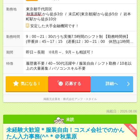
東京都千代田区
勤務地
秋葉原駅
から徒歩3分
/
末広町(東京都)駅から徒歩5分
/
岩本
町駅から徒歩10分
安定した大手金融機関です！
9：00～21：30のうち実働7.5時間のシフト制 【勤務時間例】
勤務時間
(早番)8：45～17：15 (遅番)12：30～21：00 休憩は1時間で
す♪ ◇早く出勤して夕方以降のプライベートを楽しんだり、ラ
ンチのあとにゆっくり出勤したり…、希望に合わせてお仕事で
即日～長期 ※8月～、9月～も相談可！
期間
きます◇
履歴書不要
/
40～50代活躍中
/
服装自由
/
シフト勤務
/
10名以
特徴
上の大量募集
/
パソコンスキル不要
気になる！
応募する
詳細へ
掲載元企業名
株式会社アンフ・スタイル
掲載日：2026.08.06
未読
NEW
未経験大歓迎＊服装自由！コスメ会社でのかん
たん入力事務(^^＊＠秋葉原