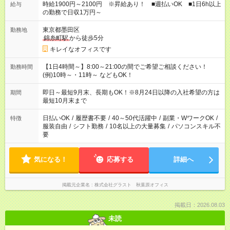
時給1900円～2100円 ※昇給あり！ ■週払いOK ■1日6h以上
給与
の勤務で日収1万円～
東京都墨田区
勤務地
錦糸町駅
から徒歩5分
キレイなオフィスです
【1日4時間～】8:00～21:00の間でご希望ご相談ください！
勤務時間
(例)10時～・11時～ などもOK！
即日～最短9月末、長期もOK！※8月24日以降の入社希望の方は
期間
最短10月末まで
日払いOK
/
履歴書不要
/
40～50代活躍中
/
副業・WワークOK
/
特徴
服装自由
/
シフト勤務
/
10名以上の大量募集
/
パソコンスキル不
要
気になる！
応募する
詳細へ
掲載元企業名
株式会社グラスト 秋葉原オフィス
掲載日：2026.08.03
未読