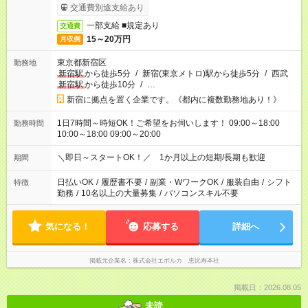
時間×22日 ＝月収31万6,800円
交通費別途支給あり
一部支給 ■規定あり
交通費
15～20万円
月収例
東京都新宿区
勤務地
新宿駅
から徒歩5分
/
新宿(東京メトロ)駅から徒歩5分
/
西武
新宿駅
から徒歩10分
/
…
新宿に拠点を置く企業です。《都内に複数勤務地あり！》
1日7時間～時短OK！ご希望をお伺いします！ 09:00～18:00
勤務時間
10:00～18:00 09:00～20:00
＼即日～スタートOK！／ 1か月以上の短期/長期も歓迎
期間
日払いOK
/
履歴書不要
/
副業・WワークOK
/
服装自由
/
シフト
特徴
勤務
/
10名以上の大量募集
/
パソコンスキル不要
気になる！
応募する
詳細へ
掲載元企業名
株式会社エボルカ 恵比寿本社
掲載日：2026.08.05
未読