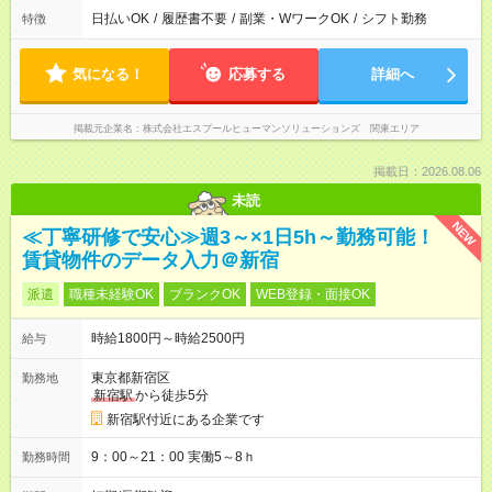
日払いOK
/
履歴書不要
/
副業・WワークOK
/
シフト勤務
特徴
気になる！
応募する
詳細へ
掲載元企業名
株式会社エスプールヒューマンソリューションズ 関東エリア
掲載日：2026.08.06
未読
NEW
≪丁寧研修で安心≫週3～×1日5h～勤務可能！
賃貸物件のデータ入力＠新宿
派遣
職種未経験OK
ブランクOK
WEB登録・面接OK
時給1800円～時給2500円
給与
東京都新宿区
勤務地
新宿駅
から徒歩5分
新宿駅付近にある企業です
9：00～21：00 実働5～8ｈ
勤務時間