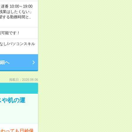
番 10:00～19:00
残業はしたくない」
望する勤務時間と、
談可能です！
なし
/
パソコンスキル
細へ
掲載日：2026.08.06
スや机の運
終わっても日給保