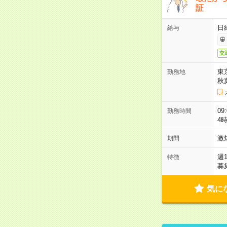
証
日
給与
交
東
勤務地
秋
09
勤務時間
4
激
期間
週
特徴
募
気に