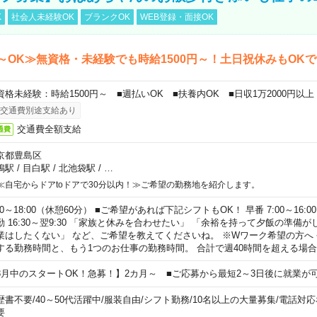
K
社会人未経験OK
ブランクOK
WEB登録・面接OK
～OK≫無資格・未経験でも時給1500円～！土日祝休みもOK
資格未経験：時給1500円～ ■週払いOK ■扶養内OK ■日収1万2000円以上
交通費別途支給あり
交通費全額支給
通費
京都豊島区
鴨駅
/
目白駅
/
北池袋駅
/
…
≪自宅からドアtoドアで30分以内！≫ご希望の勤務地を紹介します。
00～18:00（休憩60分） ■ご希望があれば下記シフトもOK！ 早番 7:00～16:00 遅
勤 16:30～翌9:30 「家族と休みを合わせたい」 「余裕を持って夕飯の準備
業はしたくない」 など、ご希望を教えてくださいね。 ※Wワーク希望の方へ
する勤務時間と、もう1つのお仕事の勤務時間。 合計で週40時間を超える場
8月中のスタートOK！急募！】2カ月～ ■ご応募から最短2～3日後に就業が
歴書不要
/
40～50代活躍中
/
服装自由
/
シフト勤務
/
10名以上の大量募集
/
電話対応
要