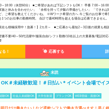
00～18:00（休憩60分） ■ご希望があれば下記シフトもOK！ 早番 7:00～16:00 遅
家族と休みを合わせたい」 「余裕を持って夕飯の準備がしたい」 「できれば
ど、ご希望を教えてくださいね。 ※Wワーク希望の方へ 今ご覧のお仕事で希
う1つのお仕事の勤務時間。 合計で週40時間を超える場合は応募できません。
現在も積極採用中！急募！】2カ月～ ■ご応募から最短2～3日後の就業も相
歴書不要
/
40～50代活躍中
/
服装自由
/
シフト勤務
/
10名以上の大量募集
/
電話対応
要
なる！
応募する
詳
未読
～OK＃未経験歓迎！＃日払い＊イベント会場でイ
経験OK
社会人未経験OK
大学生歓迎
ブランクOK
WEB登録・面接OK
ら明日だけ働きたい！など柔軟シフトで働き方選べます！早く