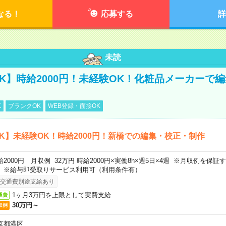
なる！
応募する
詳
未読
K】時給2000円！未経験OK！化粧品メーカーで
K
ブランクOK
WEB登録・面接OK
K】未経験OK！時給2000円！新橋での編集・校正・制作
給2000円 月収例 32万円 時給2000円×実働8h×週5日×4週 ※月収例を保
。※給与即受取りサービス利用可（利用条件有）
交通費別途支給あり
1ヶ月3万円を上限として実費支給
通費
30万円～
収例
京都港区