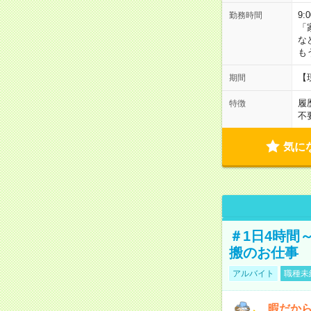
9:
勤務時間
「
な
も
【
期間
履
特徴
不
気に
＃1日4時間
搬のお仕事
アルバイト
職種未
暇だか