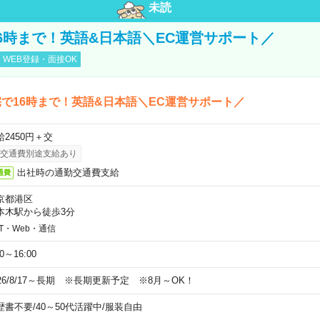
未読
6時まで！英語&日本語＼EC運営サポート／
WEB登録・面接OK
で16時まで！英語&日本語＼EC運営サポート／
給2450円＋交
交通費別途支給あり
出社時の通勤交通費支給
通費
京都港区
本木駅から徒歩3分
IT・Web・通信
00～16:00
026/8/17～長期 ※長期更新予定 ※8月～OK！
歴書不要
/
40～50代活躍中
/
服装自由