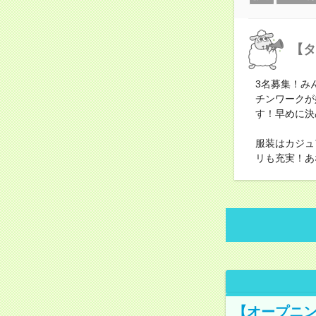
【タ
3名募集！み
チンワークが
す！早めに決
服装はカジュ
リも充実！あ
【オープニン