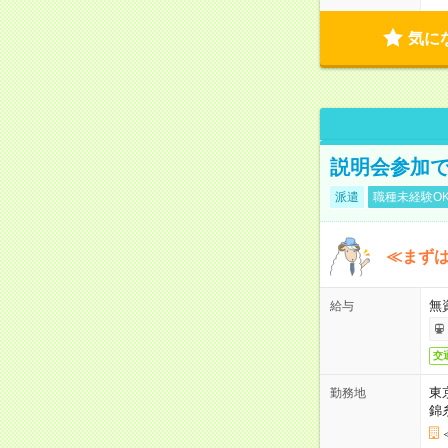
気に
説明会参加で
派遣
職種未経験O
≪まずは
無
給与
交
東
勤務地
錦