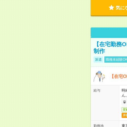
気に
【在宅勤務O
制作
派遣
職種未経験O
【在宅O
時
給与
ん
交
月
東
勤務地