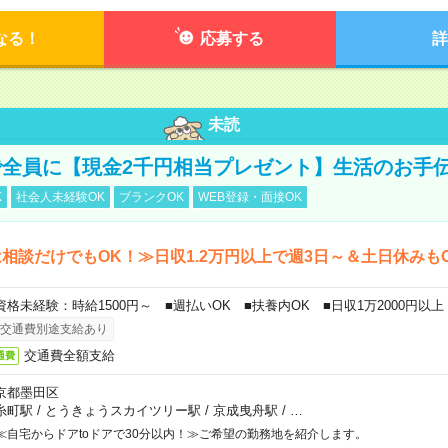
なる！
応募する
詳
未読
全員に【現金2千円相当プレゼント】生活のお手
K
社会人未経験OK
ブランクOK
WEB登録・面接OK
相談だけでもOK！≫日収1.2万円以上で週3日～＆土日休みも
資格未経験：時給1500円～ ■週払いOK ■扶養内OK ■日収1万2000円以上
交通費別途支給あり
交通費全額支給
通費
京都墨田区
糸町駅
/
とうきょうスカイツリー駅
/
京成曳舟駅
/
…
≪自宅からドアtoドアで30分以内！≫ご希望の勤務地を紹介します。