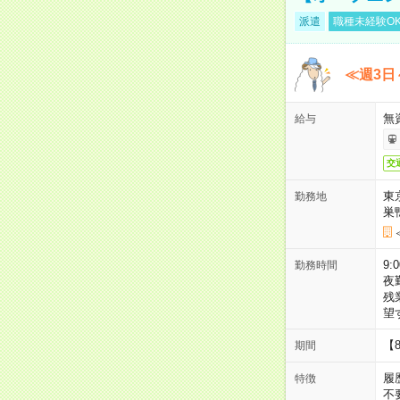
派遣
職種未経験O
≪週3日
無
給与
交
東
勤務地
巣
9:
勤務時間
夜
残
望
【
期間
履
特徴
不