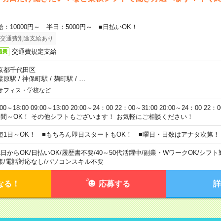
給：10000円～ 半日：5000円～ ■日払いOK！
交通費別途支給あり
交通費規定支給
通費
京都千代田区
葉原駅
/
神保町駅
/
麹町駅
/
…
オフィス・学校など
:00～18:00 09:00～13:00 20:00～24：00 22：00～31:00 20:00～24：00 2
時間～OK！ その他シフトもございます！ お気軽にご相談ください！
短1日～OK！ ■もちろん即日スタートもOK！ ■曜日・日数はアナタ次第！
1日からOK
/
日払いOK
/
履歴書不要
/
40～50代活躍中
/
副業・WワークOK
/
シフト
集
/
電話対応なし
/
パソコンスキル不要
なる！
応募する
詳