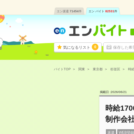
エン派遣
71454
件
エン バイト
82531
件
0
気になるリスト
保存した希
バイトTOP
関東
東京都
杉並区
時給
掲載日 :
2026
/
06
/
21
時給17
制作会
派遣
WEB登