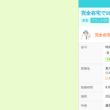
完全在宅で1
派遣
ブランクOK
完全在宅
時
給与
交
東
勤務地
六
9:
勤務時間
2
期間
履
特徴