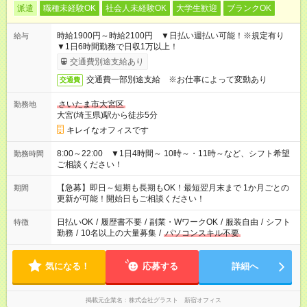
派遣
職種未経験OK
社会人未経験OK
大学生歓迎
ブランクOK
時給1900円～時給2100円 ▼日払い週払い可能！※規定有り
給与
▼1日6時間勤務で日収1万以上！
交通費別途支給あり
交通費一部別途支給 ※お仕事によって変動あり
交通費
さいたま市大宮区
勤務地
大宮(埼玉県)駅から徒歩5分
キレイなオフィスです
8:00～22:00 ▼1日4時間～ 10時～・11時～など、シフト希望
勤務時間
ご相談ください！
【急募】即日～短期も長期もOK！最短翌月末まで 1か月ごとの
期間
更新が可能！開始日もご相談ください！
日払いOK
/
履歴書不要
/
副業・WワークOK
/
服装自由
/
シフト
特徴
勤務
/
10名以上の大量募集
/
パソコンスキル不要
気になる！
応募する
詳細へ
掲載元企業名
株式会社グラスト 新宿オフィス