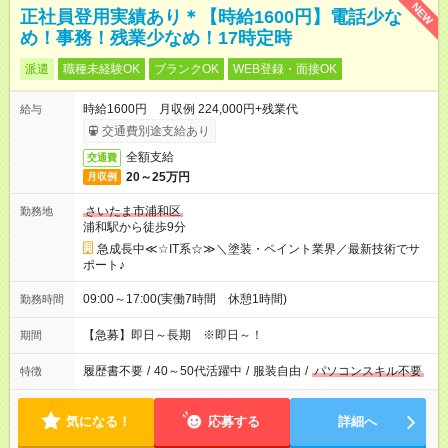
NEW
正社員登用実績あり＊【時給1600円】電話少な
め！事務！残業少なめ！17時定時
派遣
職種未経験OK
ブランクOK
WEB登録・面接OK
時給1600円 月収例 224,000円+残業代
給与
交通費別途支給あり
全額支給
交通費
20～25万円
月収例
さいたま市浦和区
勤務地
浦和駅から徒歩9分
急成長中≪☆IT系☆≫＼塗装・ペイント業界／最新技術でサ
ポート♪
09:00～17:00(実働7時間 休憩1時間)
勤務時間
【急募】即日～長期 ※即日～！
期間
履歴書不要
/
40～50代活躍中
/
服装自由
/
パソコンスキル不要
特徴
気になる！
応募する
詳細へ