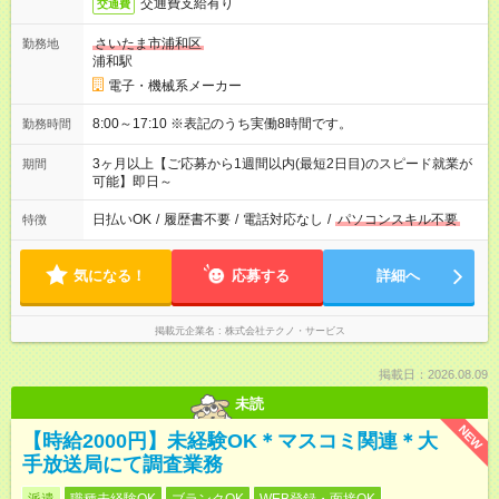
交通費支給有り
交通費
さいたま市浦和区
勤務地
浦和駅
電子・機械系メーカー
8:00～17:10 ※表記のうち実働8時間です。
勤務時間
3ヶ月以上【ご応募から1週間以内(最短2日目)のスピード就業が
期間
可能】即日～
日払いOK
/
履歴書不要
/
電話対応なし
/
パソコンスキル不要
特徴
気になる！
応募する
詳細へ
掲載元企業名
株式会社テクノ・サービス
掲載日：2026.08.09
未読
NEW
【時給2000円】未経験OK＊マスコミ関連＊大
手放送局にて調査業務