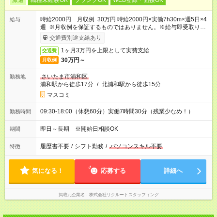
派遣
職種未経験OK
ブランクOK
WEB登録・面接OK
時給2000円 月収例 30万円 時給2000円×実働7h30m×週5日×4
給与
週 ※月収例を保証するものではありません。※給与即受取りサ
ービス利用可（利用条件有）
交通費別途支給あり
1ヶ月3万円を上限として実費支給
交通費
30万円～
月収例
さいたま市浦和区
勤務地
浦和駅から徒歩17分
/
北浦和駅から徒歩15分
マスコミ
09:30-18:00（休憩60分）実働7時間30分（残業少なめ！）
勤務時間
即日～長期 ※開始日相談OK
期間
履歴書不要
/
シフト勤務
/
パソコンスキル不要
特徴
気になる！
応募する
詳細へ
掲載元企業名
株式会社リクルートスタッフィング