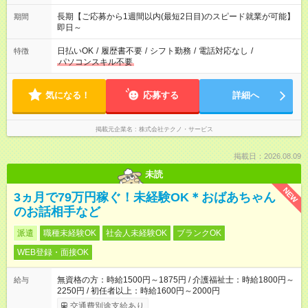
長期【ご応募から1週間以内(最短2日目)のスピード就業が可能】
期間
即日～
日払いOK
/
履歴書不要
/
シフト勤務
/
電話対応なし
/
特徴
パソコンスキル不要
気になる！
応募する
詳細へ
掲載元企業名
株式会社テクノ・サービス
掲載日：2026.08.09
未読
NEW
3ヵ月で79万円稼ぐ！未経験OK＊おばあちゃん
のお話相手など
派遣
職種未経験OK
社会人未経験OK
ブランクOK
WEB登録・面接OK
無資格の方：時給1500円～1875円 / 介護福祉士：時給1800円～
給与
2250円 / 初任者以上：時給1600円～2000円
交通費別途支給あり