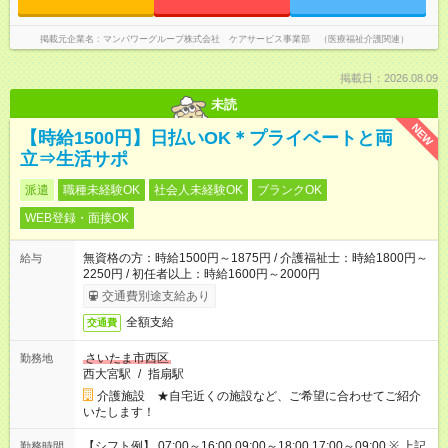
掲載元企業名
マンパワーグループ株式会社 ケアサービス事業部 （医療福祉介護関連）
掲載日：2026.08.09
未読
NEW
【時給1500円】日払いOK＊プライベートと両
立⇒生活サポ
派遣
職種未経験OK
社会人未経験OK
ブランクOK
WEB登録・面接OK
無資格の方：時給1500円～1875円 / 介護福祉士：時給1800円～
給与
2250円 / 初任者以上：時給1600円～2000円
交通費別途支給あり
全額支給
交通費
さいたま市西区
勤務地
西大宮駅
/
指扇駅
介護施設 ★自宅近くの施設など、ご希望に合わせてご紹介
いたします！
【シフト例】 07:00～16:00 09:00～18:00 17:00～09:00 ※ 上記
勤務時間