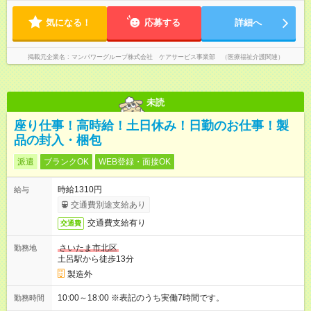
気になる！
応募する
詳細へ
掲載元企業名
マンパワーグループ株式会社 ケアサービス事業部 （医療福祉介護関連）
未読
座り仕事！高時給！土日休み！日勤のお仕事！製
品の封入・梱包
派遣
ブランクOK
WEB登録・面接OK
時給1310円
給与
交通費別途支給あり
交通費支給有り
交通費
さいたま市北区
勤務地
土呂駅から徒歩13分
製造外
10:00～18:00 ※表記のうち実働7時間です。
勤務時間