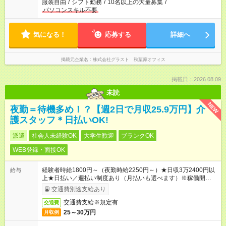
服装自由
/
シフト勤務
/
10名以上の大量募集
/
パソコンスキル不要
気になる！
応募する
詳細へ
掲載元企業名
株式会社グラスト 秋葉原オフィス
掲載日：2026.08.09
未読
NEW
夜勤＝待機多め！？【週2日で月収25.9万円】介
護スタッフ＊日払いOK!
派遣
社会人未経験OK
大学生歓迎
ブランクOK
WEB登録・面接OK
経験者時給1800円～（夜勤時給2250円～）★日収3万2400円以
給与
上★日払い／週払い制度あり（月払いも選べます）※稼働開始時
は手続き完了次第のお支払いとなります。
交通費別途支給あり
交通費支給※規定有
交通費
25～30万円
月収例