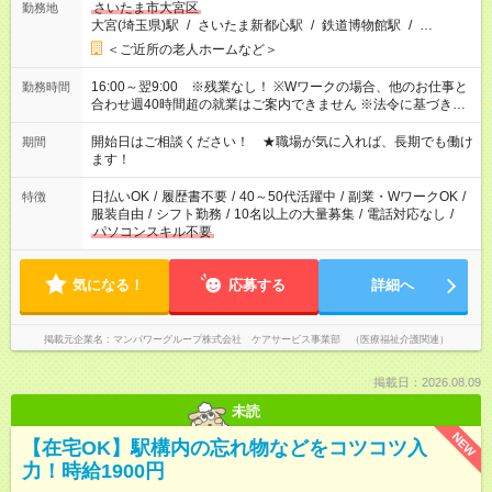
さいたま市大宮区
勤務地
大宮(埼玉県)駅
/
さいたま新都心駅
/
鉄道博物館駅
/
…
＜ご近所の老人ホームなど＞
16:00～翌9:00 ※残業なし！ ※Wワークの場合、他のお仕事と
勤務時間
合わせ週40時間超の就業はご案内できません ※法令に基づき、
週20時間以上勤務は社会保険への加入対象となります ※労働者
派遣法（日雇い派遣の原則禁止）により、短時間・短期間の就
開始日はご相談ください！ ★職場が気に入れば、長期でも働け
期間
業はご案内が難しい場合があります
ます！
日払いOK
/
履歴書不要
/
40～50代活躍中
/
副業・WワークOK
/
特徴
服装自由
/
シフト勤務
/
10名以上の大量募集
/
電話対応なし
/
パソコンスキル不要
気になる！
応募する
詳細へ
掲載元企業名
マンパワーグループ株式会社 ケアサービス事業部 （医療福祉介護関連）
掲載日：2026.08.09
未読
NEW
【在宅OK】駅構内の忘れ物などをコツコツ入
力！時給1900円