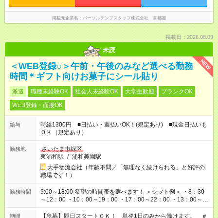
掲載元企業名
パーソルテンプスタッフ株式会社 首都圏
掲載日：2026.08.09
未読
NEW
＜WEB登録○＞午前・午後のみなど選べる勤務
時間＊ギフト向けお菓子にシール貼り
派遣
職種未経験OK
社会人未経験OK
大学生歓迎
ブランクOK
WEB登録・面接OK
時給1300円 ■日払い・週払いOK！(規定あり) ■現金日払いも
給与
ＯＫ（規定あり）
さいたま市緑区
勤務地
東浦和駅
/
浦和美園駅
大手物流会社（年齢不問／「無理なく続けられる」と好評の
職場です！）
9:00～18:00 希望の時間帯を選べます！ ＜シフト例＞ ・8：30
勤務時間
～12：00 ・10：00～19：00 ・17：00～22：00 ・13：00～
22：00 ・22：00～翌6：00 など
【急募】即日スタートＯＫ！ 単発1日のみから働けます。 ＃
期間