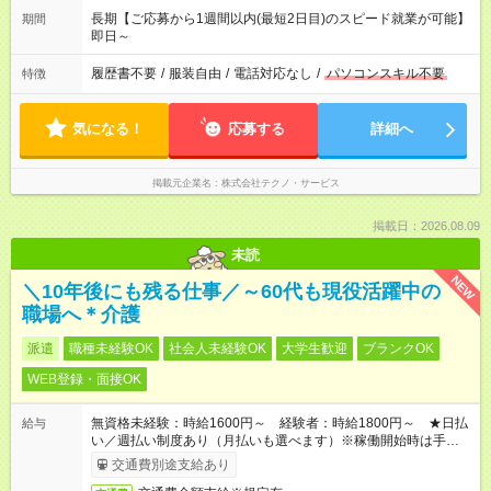
長期【ご応募から1週間以内(最短2日目)のスピード就業が可能】
期間
即日～
履歴書不要
/
服装自由
/
電話対応なし
/
パソコンスキル不要
特徴
気になる！
応募する
詳細へ
掲載元企業名
株式会社テクノ・サービス
掲載日：2026.08.09
未読
NEW
＼10年後にも残る仕事／～60代も現役活躍中の
職場へ＊介護
派遣
職種未経験OK
社会人未経験OK
大学生歓迎
ブランクOK
WEB登録・面接OK
無資格未経験：時給1600円～ 経験者：時給1800円～ ★日払
給与
い／週払い制度あり（月払いも選べます）※稼働開始時は手続き
完了次第のお支払いとなります。
交通費別途支給あり