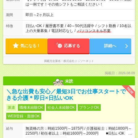
は一例です！その他シフトもご相談ください！
即日～2ヶ月以上
期間
日払いOK
/
履歴書不要
/
40～50代活躍中
/
シフト勤務
/
10名以
特徴
上の大量募集
/
電話対応なし
/
パソコンスキル不要
気になる！
応募する
詳細へ
掲載元企業名
株式会社ニッソーネット
掲載日：2026.08.09
未読
NEW
＼急な出費も安心／最短3日でお仕事スタートで
きる介護＊即日×日払いOK
派遣
職種未経験OK
社会人未経験OK
ブランクOK
WEB登録・面接OK
無資格の方：時給1500円～1875円 / 介護福祉士：時給1800円～
給与
2250円 / 初任者以上：時給1600円～2000円 ■日払いOK ■