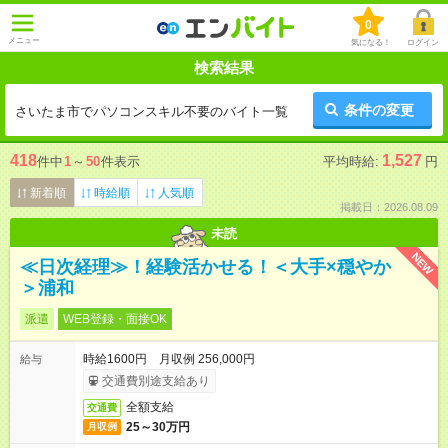
0
メニュー
気になる！
ログイン
検索結果
条件の変更
さいたま市でパソコンスキル不要のバイト一覧
418
1,527
件中
1
～
50
件表示
平均時給:
円
新着順
時給順
人気順
掲載日：2026.08.09
未読
NEW
≪日次経理≫！経験活かせる！＜大手×穏やか
＞浦和
派遣
WEB登録・面接OK
時給1600円 月収例 256,000円
給与
交通費別途支給あり
全額支給
交通費
25～30万円
月収例