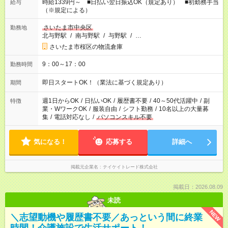
時給1339円～ ■日払い翌日振込OK（規定あり） ■初勤務手当
給与
（※規定による）
さいたま市中央区
勤務地
北与野駅
/
南与野駅
/
与野駅
/
…
さいたま市桜区の物流倉庫
9：00～17：00
勤務時間
即日スタートOK！（業法に基づく規定あり）
期間
週1日からOK
/
日払いOK
/
履歴書不要
/
40～50代活躍中
/
副
特徴
業・WワークOK
/
服装自由
/
シフト勤務
/
10名以上の大量募
集
/
電話対応なし
/
パソコンスキル不要
気になる！
応募する
詳細へ
掲載元企業名
テイケイトレード株式会社
掲載日：2026.08.09
未読
NEW
＼志望動機や履歴書不要／あっという間に終業