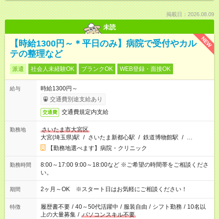
掲載日：2026.08.09
未読
NEW
【時給1300円～＊平日のみ】病院で受付やカル
テの整理など
派遣
社会人未経験OK
ブランクOK
WEB登録・面接OK
時給1300円～
給与
交通費別途支給あり
交通費規定内支給
交通費
さいたま市大宮区
勤務地
大宮(埼玉県)駅
/
さいたま新都心駅
/
鉄道博物館駅
/
…
【勤務地選べます】病院・クリニック
8:00～17:00 9:00～18:00など ※ご希望の時間帯をご相談くださ
勤務時間
い。
2ヶ月～OK ※スタート日はお気軽にご相談ください！
期間
履歴書不要
/
40～50代活躍中
/
服装自由
/
シフト勤務
/
10名以
特徴
上の大量募集
/
パソコンスキル不要