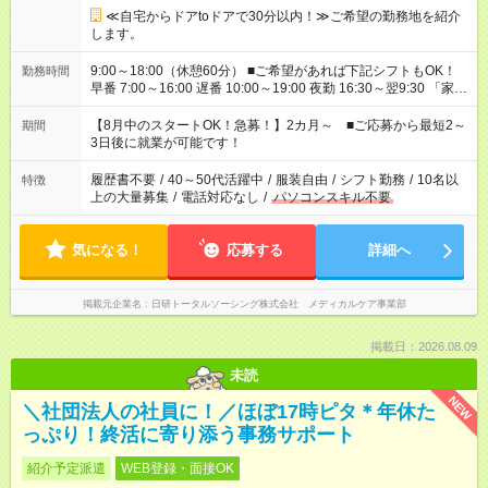
≪自宅からドアtoドアで30分以内！≫ご希望の勤務地を紹介
します。
9:00～18:00（休憩60分） ■ご希望があれば下記シフトもOK！
勤務時間
早番 7:00～16:00 遅番 10:00～19:00 夜勤 16:30～翌9:30 「家族
と休みを合わせたい」 「余裕を持って夕飯の準備がしたい」
「できれば残業はしたくない」 など、ご希望を教えてください
【8月中のスタートOK！急募！】2カ月～ ■ご応募から最短2～
期間
ね。 ※Wワーク希望の方へ 今ご覧のお仕事で希望する勤務時間
3日後に就業が可能です！
と、もう1つのお仕事の勤務時間。 合計で週40時間を超える場
合は応募できません。
履歴書不要
/
40～50代活躍中
/
服装自由
/
シフト勤務
/
10名以
特徴
上の大量募集
/
電話対応なし
/
パソコンスキル不要
気になる！
応募する
詳細へ
掲載元企業名
日研トータルソーシング株式会社 メディカルケア事業部
掲載日：2026.08.09
未読
NEW
＼社団法人の社員に！／ほぼ17時ピタ＊年休た
っぷり！終活に寄り添う事務サポート
紹介予定派遣
WEB登録・面接OK