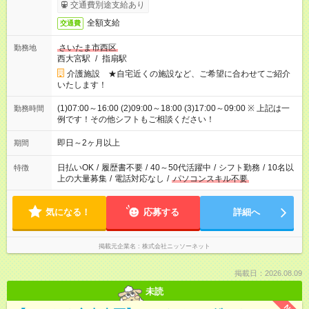
日収例：1万2000円（時給1500円×8h）
交通費別途支給あり
全額支給
交通費
さいたま市西区
勤務地
西大宮駅
/
指扇駅
介護施設 ★自宅近くの施設など、ご希望に合わせてご紹介
いたします！
(1)07:00～16:00 (2)09:00～18:00 (3)17:00～09:00 ※ 上記は一
勤務時間
例です！その他シフトもご相談ください！
即日～2ヶ月以上
期間
日払いOK
/
履歴書不要
/
40～50代活躍中
/
シフト勤務
/
10名以
特徴
上の大量募集
/
電話対応なし
/
パソコンスキル不要
気になる！
応募する
詳細へ
掲載元企業名
株式会社ニッソーネット
掲載日：2026.08.09
未読