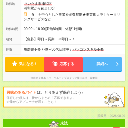
さいたま市浦和区
勤務地
浦和駅から徒歩10分
「食」を中心とした事業を多数展開★事業拡大中！ケータリ
ングサービスなど
09:00～18:00(実働8時間 休憩1時間)
勤務時間
【急募】即日～長期 ※即日～！
期間
履歴書不要
/
40～50代活躍中
/
パソコンスキル不要
特徴
気になる！
応募する
詳細へ
掲載元企業名
パーソルテンプスタッフ株式会社 首都圏
興味のあるバイト
は、とりあえず保存しよう♪
保存した求人は、後からまとめて応募できるよ。
企業からアプローチが届くことも！
掲載日：2026.08.09
未読