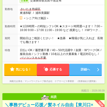
交通費全額支給※規定有
交通費
さいたま市緑区
勤務地
東浦和駅
/
浦和美園駅
＜シニア向け施設＞
★1日6時間～の時短シフトOK ★スタート時間選べます！ 7:00～
勤務時間
16:00 9:00～17:00 11:00～19:00 など 残業なし！ ※Wワークの
場合、他のお仕事と合わせ週40時間超の就業はご案内できませ
ん ※法令に基づき、週20時間以上勤務は社会保険への加入対象
開始日はご相談ください！ ★急募 ★職場が気に入れば、長期
期間
となります ※労働者派遣法（日雇い派遣の原則禁止）により、
でも働けます！
短時間・短期間の就業はご案内が難しい場合があります
日払いOK
/
履歴書不要
/
40～50代活躍中
/
副業・WワークOK
/
特徴
服装自由
/
シフト勤務
/
10名以上の大量募集
/
電話対応なし
/
パソコンスキル不要
気になる！
応募する
詳細へ
掲載元企業名
マンパワーグループ株式会社 ケアサービス事業部 （医療福祉介護関連）
掲載日：2026.08.09
未読
NEW
＼事務デビュー応援／髪ネイル自由【東川口×