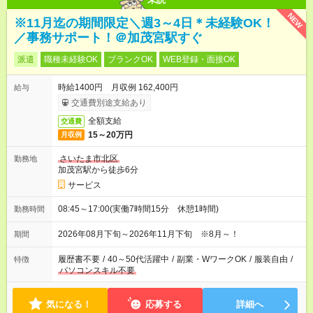
NEW
※11月迄の期間限定＼週3～4日＊未経験OK！
／事務サポート！＠加茂宮駅すぐ
派遣
職種未経験OK
ブランクOK
WEB登録・面接OK
時給1400円 月収例 162,400円
給与
交通費別途支給あり
全額支給
交通費
15～20万円
月収例
さいたま市北区
勤務地
加茂宮駅から徒歩6分
サービス
08:45～17:00(実働7時間15分 休憩1時間)
勤務時間
2026年08月下旬～2026年11月下旬 ※8月～！
期間
履歴書不要
/
40～50代活躍中
/
副業・WワークOK
/
服装自由
/
特徴
パソコンスキル不要
気になる！
応募する
詳細へ