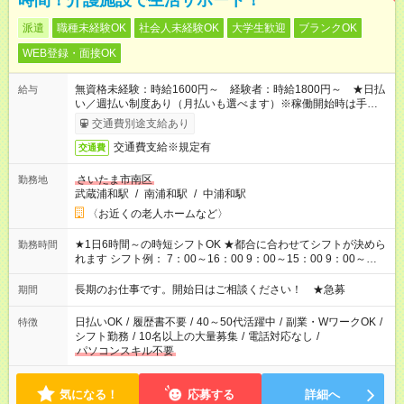
時間！介護施設で生活サポート！
派遣
職種未経験OK
社会人未経験OK
大学生歓迎
ブランクOK
WEB登録・面接OK
無資格未経験：時給1600円～ 経験者：時給1800円～ ★日払
給与
い／週払い制度あり（月払いも選べます）※稼働開始時は手続き
完了次第のお支払いとなります。
交通費別途支給あり
交通費支給※規定有
交通費
さいたま市南区
勤務地
武蔵浦和駅
/
南浦和駅
/
中浦和駅
〈お近くの老人ホームなど〉
★1日6時間～の時短シフトOK ★都合に合わせてシフトが決めら
勤務時間
れます シフト例： 7：00～16：00 9：00～15：00 9：00～
18：00 11：00～20：00 など ※Wワークの場合、他のお仕事と
合わせ週40時間超の就業はご案内できません ※法令に基づき、
長期のお仕事です。開始日はご相談ください！ ★急募
期間
週20時間以上勤務は社会保険への加入対象となります ※労働者
派遣法（日雇い派遣の原則禁止）により、短時間・短期間の就
日払いOK
/
履歴書不要
/
40～50代活躍中
/
副業・WワークOK
/
特徴
業はご案内が難しい場合があります
シフト勤務
/
10名以上の大量募集
/
電話対応なし
/
パソコンスキル不要
気になる！
応募する
詳細へ