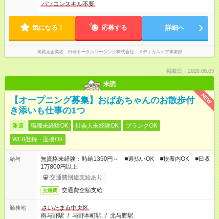
パソコンスキル不要
気になる！
応募する
詳細へ
掲載元企業名
日研トータルソーシング株式会社 メディカルケア事業部
掲載日：2026.08.09
未読
NEW
【オープニング募集】おばあちゃんのお散歩付
き添いも仕事の1つ
派遣
職種未経験OK
社会人未経験OK
ブランクOK
WEB登録・面接OK
無資格未経験：時給1350円～ ■週払いOK ■扶養内OK ■日収
給与
1万800円以上
交通費別途支給あり
交通費全額支給
交通費
さいたま市中央区
勤務地
南与野駅
/
与野本町駅
/
北与野駅