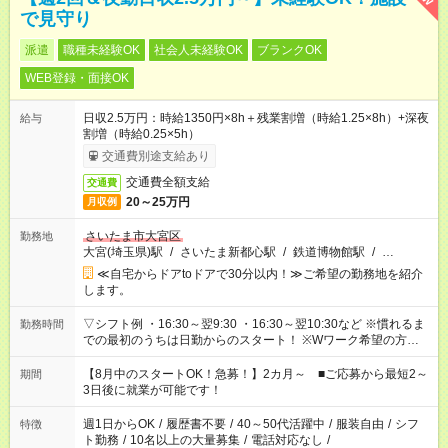
で見守り
派遣
職種未経験OK
社会人未経験OK
ブランクOK
WEB登録・面接OK
日収2.5万円：時給1350円×8h＋残業割増（時給1.25×8h）+深夜
給与
割増（時給0.25×5h）
交通費別途支給あり
交通費全額支給
交通費
20～25万円
月収例
さいたま市大宮区
勤務地
大宮(埼玉県)駅
/
さいたま新都心駅
/
鉄道博物館駅
/
…
≪自宅からドアtoドアで30分以内！≫ご希望の勤務地を紹介
します。
▽シフト例 ・16:30～翌9:30 ・16:30～翌10:30など ※慣れるま
勤務時間
での最初のうちは日勤からのスタート！ ※Wワーク希望の方へ
今ご覧のお仕事で希望する勤務時間と、もう1つのお仕事の勤務
時間。 合計で週40時間を超える場合は応募できません。
【8月中のスタートOK！急募！】2カ月～ ■ご応募から最短2～
期間
3日後に就業が可能です！
週1日からOK
/
履歴書不要
/
40～50代活躍中
/
服装自由
/
シフ
特徴
ト勤務
/
10名以上の大量募集
/
電話対応なし
/