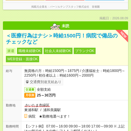
掲載元企業名
パーソルテンプスタッフ株式会社 首都圏
掲載日：2026.08.09
未読
NEW
＜医療行為はナシ＞時給1500円！病院で備品の
チェックなど
派遣
職種未経験OK
社会人未経験OK
ブランクOK
WEB登録・面接OK
無資格の方：時給1500円～1875円 / 介護福祉士：時給1800円～
給与
2250円 / 初任者以上：時給1600円～2000円
交通費別途支給あり
全額支給
交通費
25～30万円
月収例
さいたま市緑区
勤務地
東浦和駅
/
浦和美園駅
病院 ★勤務地選べます！
【シフト例】 07:00～16:00 09:00～18:00 17:00～09:00 ※ 上記
勤務時間