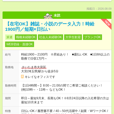
掲載日：2026.08.09
未読
NEW
【在宅OK】雑誌・小説のデータ入力！時給
1900円／短期×日払い
派遣
職種未経験OK
社会人未経験OK
大学生歓迎
ブランクOK
WEB登録・面接OK
時給1900～2100円 ※昇給あり！ ■週払いOK ■1日6h以上の
給与
勤務で日収1万円～
さいたま市大宮区
勤務地
大宮(埼玉県)駅から徒歩5分
キレイなオフィスです
【1日4時間～】8:00～21:00の間でご希望ご相談ください！
勤務時間
(例)10時～・11時～ などもOK！
即日～最短9月末、長期もOK！※8月24日以降の入社希望の方は
期間
最短10月末まで
日払いOK
/
履歴書不要
/
40～50代活躍中
/
副業・WワークOK
/
特徴