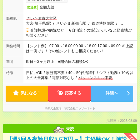
全額支給
交通費
さいたま市大宮区
勤務地
大宮(埼玉県)駅
/
さいたま新都心駅
/
鉄道博物館駅
/
…
介護施設や病院など ★自宅近くの施設がいいなど勤務地ご
相談ください
【シフト例】 07:00～16:00 09:00～18:00 17:00～09:00 ※ 上記
勤務時間
は一例です！その他シフトもご相談ください！
即日～2ヶ月以上 ■開始日の相談OK！
期間
日払いOK
/
履歴書不要
/
40～50代活躍中
/
シフト勤務
/
10名以
特徴
上の大量募集
/
電話対応なし
/
パソコンスキル不要
気になる！
応募する
詳細へ
掲載元企業名
株式会社ニッソーネット
掲載日：2026.08.09
未読
NEW
【週2回＆夜勤日収2.5万円～】未経験OK！施設