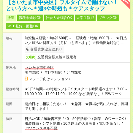
NEW
【さいたま市中央区】フルタイムで働けない！
という方へ＊週3や時短も＊ケアスタッフ
派遣
職種未経験OK
社会人未経験OK
大学生歓迎
ブランクOK
WEB登録・面接OK
無資格未経験：時給1600円～ 経験者：時給1800円～ ★日払
給与
い／週払い制度あり（月払いも選べます）※稼働開始時は手続き
完了次第のお支払いとなります。
交通費別途支給あり
交通費全額支給※規定有
交通費
さいたま市中央区
勤務地
南与野駅
/
与野本町駅
/
北与野駅
＜シニア向けマンション＞
★1日6時間～の時短シフトOK ★スタート時間選べます！ 7:00～
勤務時間
16:00 9:00～17:00 11:00～19:00 など 残業なし！ ※Wワークの
場合、他のお仕事と合わせ週40時間超の就業はご案内できませ
ん ※法令に基づき、週20時間以上勤務は社会保険への加入対象
開始日はご相談ください！ ★急募 ★職場が気に入れば、長期
期間
となります ※労働者派遣法（日雇い派遣の原則禁止）により、
でも働けます！
短時間・短期間の就業はご案内が難しい場合があります
日払いOK
/
履歴書不要
/
40～50代活躍中
/
副業・WワークOK
/
特徴
服装自由
/
シフト勤務
/
10名以上の大量募集
/
電話対応なし
/
パソコンスキル不要