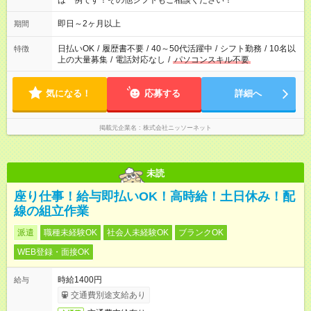
は一例です！その他シフトもご相談ください！
即日～2ヶ月以上
期間
日払いOK
/
履歴書不要
/
40～50代活躍中
/
シフト勤務
/
10名以
特徴
上の大量募集
/
電話対応なし
/
パソコンスキル不要
気になる！
応募する
詳細へ
掲載元企業名
株式会社ニッソーネット
未読
座り仕事！給与即払いOK！高時給！土日休み！配
線の組立作業
派遣
職種未経験OK
社会人未経験OK
ブランクOK
WEB登録・面接OK
時給1400円
給与
交通費別途支給あり