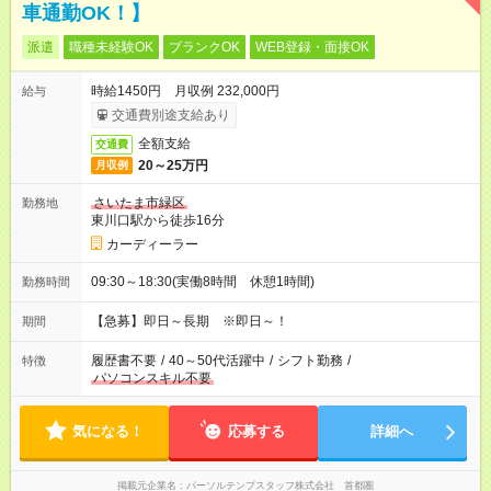
車通勤OK！】
派遣
職種未経験OK
ブランクOK
WEB登録・面接OK
時給1450円 月収例 232,000円
給与
交通費別途支給あり
全額支給
交通費
20～25万円
月収例
さいたま市緑区
勤務地
東川口駅から徒歩16分
カーディーラー
09:30～18:30(実働8時間 休憩1時間)
勤務時間
【急募】即日～長期 ※即日～！
期間
履歴書不要
/
40～50代活躍中
/
シフト勤務
/
特徴
パソコンスキル不要
気になる！
応募する
詳細へ
掲載元企業名
パーソルテンプスタッフ株式会社 首都圏