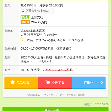
時給1500円 月収例 210,000円
給与
交通費別途支給あり
全額支給
交通費
20～25万円
月収例
さいたま市大宮区
勤務地
大宮(埼玉県)駅から徒歩3分
「終活」にまつわるあらゆるサービスの提供
09:00～17:00(実働7時間 休憩1時間)
勤務時間
2026年09月上旬～長期 最長半年の派遣期間後、双方合意で直
期間
接雇用へ！ ※9月～！
40～50代活躍中
/
パソコンスキル不要
特徴
気になる！
応募する
詳細へ
掲載元企業名
パーソルテンプスタッフ株式会社 首都圏
掲載日：2026.08.09
未読