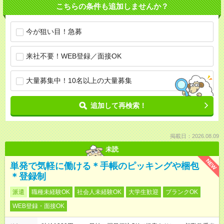
こちらの条件も追加しませんか？
今が狙い目！急募
来社不要！WEB登録／面接OK
大量募集中！10名以上の大量募集
追加して再検索！
掲載日：2026.08.09
未読
NEW
単発で気軽に働ける＊手帳のピッキングや梱包
＊登録制
派遣
職種未経験OK
社会人未経験OK
大学生歓迎
ブランクOK
WEB登録・面接OK