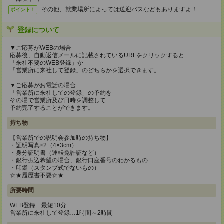
その他、就業場所によっては送迎バスなどもありますよ！
ポイント！
登録について
▼ご応募がWEBの場合
応募後、自動返信メールに記載されているURLをクリックすると
「来社不要のWEB登録」か
「営業所に来社して登録」のどちらかを選択できます。
▼ご応募がお電話の場合
「営業所に来社しての登録」の予約を
その場で営業所及び日時を調整して
予約完了することができます。
持ち物
【営業所での説明会参加時の持ち物】
・証明写真×2（4×3cm）
・身分証明書（運転免許証など）
・銀行振込希望の場合、銀行口座番号のわかるもの
・印鑑（スタンプ式でないもの）
☆★履歴書不要☆★
所要時間
WEB登録…最短10分
営業所に来社して登録…1時間～2時間