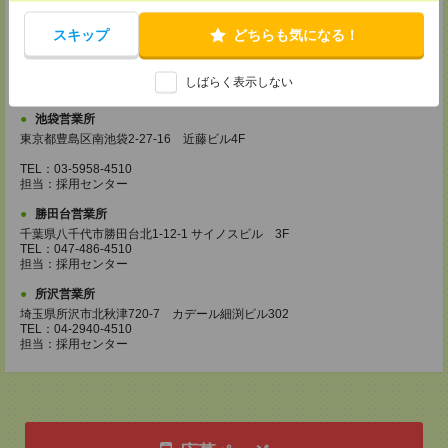
担当：採用センター
スキップ
どちらも気になる！
立川営業所
東京都立川市曙町2-31-15 日住金立川ビル3F
TEL：042-540-7331
しばらく表示しない
担当：採用センター
池袋営業所
東京都豊島区南池袋2-27-16 近藤ビル4F
TEL：03-5958-4510
担当：採用センター
勝田台営業所
千葉県八千代市勝田台北1-12-1 サイノスビル 3F
TEL：047-486-4510
担当：採用センター
所沢営業所
埼玉県所沢市北秋津720-7 カデール細渕ビル302
TEL：04-2940-4510
担当：採用センター