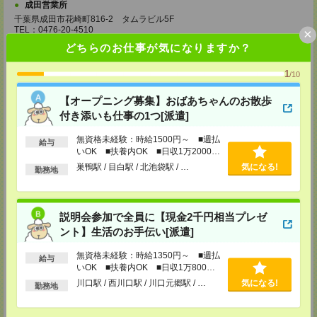
成田営業所
千葉県成田市花崎町816-2 タムラビル5F
TEL：0476-20-4510
×
担当：採用センター
どちらのお仕事が気になりますか？
大宮営業所
1
/10
埼玉県さいたま市大宮区桜木町2-8-3 阪デンタルビル5F
TEL：048-640-4520
担当：採用センター
【オープニング募集】おばあちゃんのお散歩
付き添いも仕事の1つ[派遣]
川越営業所
埼玉県川越市脇田本町11-1 川越シティービル6F
無資格未経験：時給1500円～ ■週払
給与
TEL：049-238-7117
いOK ■扶養内OK ■日収1万2000円
担当：採用センター
以上
巣鴨駅 / 目白駅 / 北池袋駅 / …
気になる!
勤務地
越谷営業所
埼玉県越谷市南越谷1-16-8 イーストサンビル5 5F
TEL：048-990-4510
担当：採用センター
説明会参加で全員に【現金2千円相当プレゼ
ント】生活のお手伝い[派遣]
錦糸町営業所
東京都墨田区江東橋4-19-3 錦糸町ミハマビル 3F
無資格未経験：時給1350円～ ■週払
TEL：03-5669-4522
給与
担当：採用センター
いOK ■扶養内OK ■日収1万800円
以上
川口駅 / 西川口駅 / 川口元郷駅 / …
気になる!
勤務地
新宿営業所
東京都新宿区西新宿1-8-1 新宿ビルディング5Ｆ
TEL：03-6911-4510