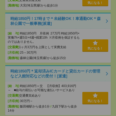
[交通費]
交通費別途支給
気になる！
[勤務地]
大宮(埼玉県)駅から徒歩1分
時給1850円！17時まで＊未経験OK！車通勤OK＊森
林公園で一般事務[派遣]
[給 与]
時給1850円 月収例 27万円 時給1850円×
実働7h×週5日×4週+残業10h ※月収例を保証するも
のではありません。
[交通費]
1ヶ月3万円を上限として実費支給
気になる！
[月収例]
25～30万円
[勤務地]
森林公園(埼玉県)駅から徒歩15分
時給1850円＊返却済みICカードと貸出カードの管理
など入館対応などの受付！[派遣]
[給 与]
時給1850円＋交 【月収例】403,916円
～ ■給与の前払いが可能な速払いサービスあり
[交通費]
交通費支給あり
[月収例]
30万円～
気になる！
[勤務地]
飯田橋駅から徒歩1分
/
九段下駅から徒歩
14分