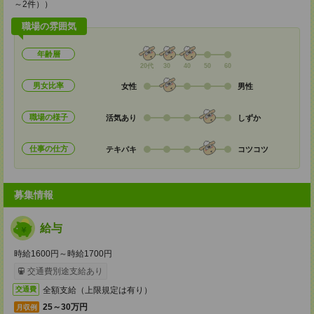
～2件））
職場の雰囲気
年齢層
20代
30
40
50
60
男女比率
女性
男性
職場の様子
活気あり
しずか
仕事の仕方
テキパキ
コツコツ
募集情報
給与
時給1600円～時給1700円
交通費別途支給あり
全額支給（上限規定は有り）
交通費
25～30万円
月収例