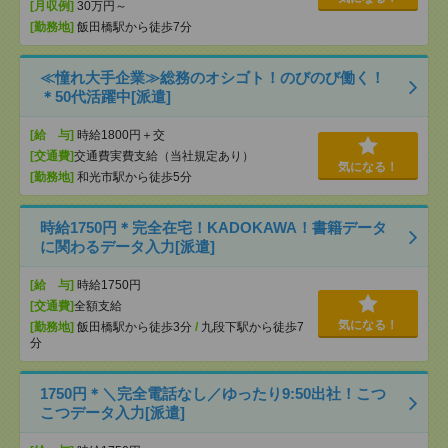
[月収例]
30万円～
[勤務地]
飯田橋駅から徒歩7分
≪憧れ大手企業≫総務のオシゴト！のびのび働く！
＊50代活躍中[派遣]
[給 与]
時給1800円＋交
[交通費]
交通費実費支給（当社規定あり）
気になる！
[勤務地]
和光市駅から徒歩5分
時給1750円＊完全在宅！KADOKAWA！書籍データ
に関わるデータ入力[派遣]
[給 与]
時給1750円
[交通費]
全額支給
気になる！
[勤務地]
飯田橋駅から徒歩3分
/
九段下駅から徒歩7
分
1750円＊＼完全電話なし／ゆったり9:50出社！こつ
こつデータ入力[派遣]