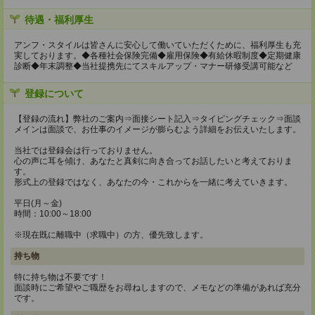
待遇・福利厚生
アンフ・スタイルは皆さんに安心して働いていただくために、福利厚生も充
実しております。◆各種社会保険完備◆雇用保険◆有給休暇制度◆定期健康
診断◆年末調整◆当社提携先にてスキルアップ・マナー研修受講可能など
登録について
【登録の流れ】弊社のご案内⇒面接シート記入⇒タイピングチェック⇒面談
メインは面談で、お仕事のイメージが膨らむよう詳細をお伝えいたします。
当社では登録会は行っておりません。
心の声に耳を傾け、あなたと真剣に向き合ってお話したいと考えておりま
す。
形式上の登録ではなく、あなたの今・これからを一緒に考えていきます。
平日(月～金)
時間：10:00～18:00
※現在既に離職中（求職中）の方、優先致します。
持ち物
特に持ち物は不要です！
面談時にご希望やご職歴をお尋ねしますので、メモなどの準備があれば充分
です。