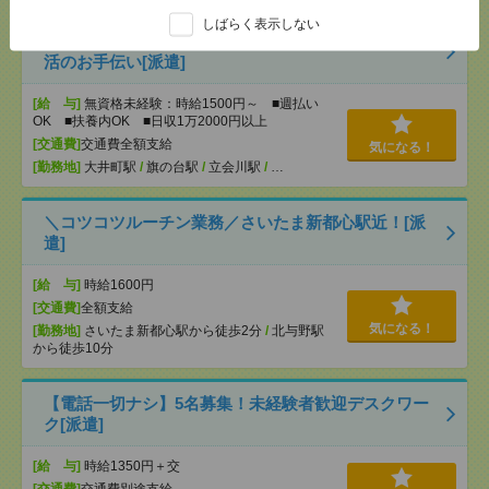
しばらく表示しない
説明会参加で全員に【現金2千円相当プレゼント】生
活のお手伝い[派遣]
[給 与]
無資格未経験：時給1500円～ ■週払い
OK ■扶養内OK ■日収1万2000円以上
[交通費]
交通費全額支給
気になる！
[勤務地]
大井町駅
/
旗の台駅
/
立会川駅
/
…
＼コツコツルーチン業務／さいたま新都心駅近！[派
遣]
[給 与]
時給1600円
[交通費]
全額支給
気になる！
[勤務地]
さいたま新都心駅から徒歩2分
/
北与野駅
から徒歩10分
【電話一切ナシ】5名募集！未経験者歓迎デスクワー
ク[派遣]
[給 与]
時給1350円＋交