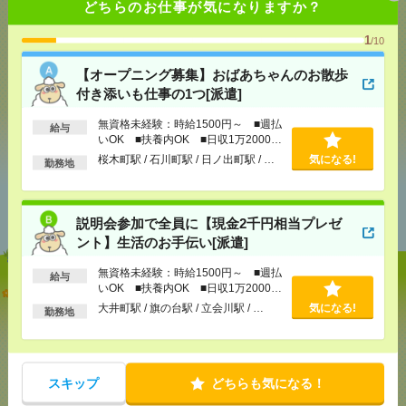
気になる！
どちらのお仕事が気になりますか？
1
/10
メール
LINE
で送る
で送る
【オープニング募集】おばあちゃんのお散歩
付き添いも仕事の1つ[派遣]
無資格未経験：時給1500円～ ■週払
シェア
ツイート
ブックマーク
給与
いOK ■扶養内OK ■日収1万2000円
以上
桜木町駅 / 石川町駅 / 日ノ出町駅 / …
気になる!
勤務地
あなたの閲覧履歴からの
おすすめ
説明会参加で全員に【現金2千円相当プレゼ
ント】生活のお手伝い[派遣]
無資格未経験：時給1500円～ ■週払
給与
いOK ■扶養内OK ■日収1万2000円
【オープニング募集】おばあちゃんのお散歩付き添
以上
いも仕事の1つ[派遣]
大井町駅 / 旗の台駅 / 立会川駅 / …
気になる!
勤務地
[給 与]
無資格未経験：時給1500円～ ■週払い
OK ■扶養内OK ■日収1万2000円以上
[交通費]
交通費全額支給
気になる！
スキップ
どちらも気になる！
[勤務地]
桜木町駅
/
石川町駅
/
日ノ出町駅
/
…