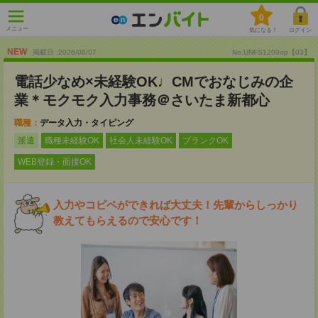
0
メニュー
気になる！
ログイン
NEW
掲載日 :2026
/
08
/
07
No.UNFS1209op【03】
電話少なめ×未経験OK♩CMでおなじみの企
業＊モクモク入力事務＠さいたま新都心
職種：
データ入力・タイピング
派遣
職種未経験OK
社会人未経験OK
ブランクOK
WEB登録・面接OK
入力やコピペができれば大丈夫！先輩からしっかり
教えてもらえるので安心です！