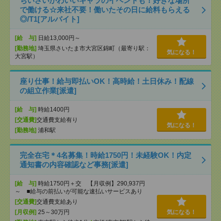
ちいさいかわいいキャラのイベントも！好きな場所
で働ける☆来社不要！働いたその日に給料もらえる
◎/T1[アルバイト]
[給 与]
日給13,000円～
[勤務地]
埼玉県さいたま市大宮区錦町（最寄り駅：
気になる！
大宮駅）
座り仕事！給与即払いOK！高時給！土日休み！配線
の組立作業[派遣]
[給 与]
時給1400円
[交通費]
交通費支給有り
気になる！
[勤務地]
浦和駅
完全在宅＊4名募集！時給1750円！未経験OK！内定
通知書の内容確認など事務[派遣]
[給 与]
時給1750円＋交 【月収例】290,937円
～ ■給与の前払いが可能な速払いサービスあり
[交通費]
交通費支給あり
[月収例]
25～30万円
気になる！