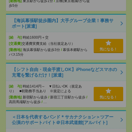
[勤務地]
東京駅から徒歩1分
/
京橋(東京都)駅から徒
歩5分
【海浜幕張駅徒歩圏内】大手グループ企業！事務サ
ポート[派遣]
[給 与]
時給1600円＋交
[交通費]
交通費実費支給（当社規定あり）
気になる！
[勤務地]
海浜幕張駅から徒歩3分
/
幕張本郷駅から
バス15分
【シフト自由・現金手渡しOK】iPhoneなどスマホの
充電を繋げるだけ！[派遣]
[給 与]
時給1414円～ ▼日払いOK（規定あ
り） ■初勤務手当あり ※規定による
[勤務地]
新宿駅から徒歩
/
新宿三丁目駅から徒歩
/
気になる！
高田馬場駅から徒歩
/
…
＜日本を代表するバンド＊サカナクション＞ツアー
公演のサポートバイト＠日本武道館[アルバイト]