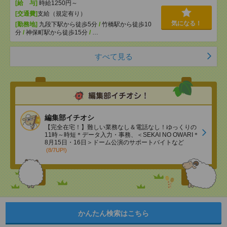
[給 与]
時給1250円～
[交通費]
支給（規定有り）
気になる！
[勤務地]
九段下駅から徒歩5分
/
竹橋駅から徒歩10
分
/
神保町駅から徒歩15分
/
…
すべて見る
編集部イチオシ
【完全在宅！】難しい業務なし＆電話なし！ゆっくりの
11時～時短＊データ入力・事務、＜SEKAI NO OWARI＊
8月15日・16日＞ドーム公演のサポートバイトなど
(8/7UP!)
かんたん検索はこちら