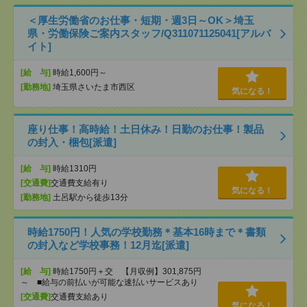
＜厚生労働省のお仕事・短期・週3日～OK＞埼玉
県・労働保険ご案内スタッフ/Q311071125041[アルバ
イト]
[給 与]
時給1,600円～
[勤務地]
埼玉県さいたま市西区
気になる！
座り仕事！高時給！土日休み！日勤のお仕事！製品
の封入・梱包[派遣]
[給 与]
時給1310円
[交通費]
交通費支給有り
気になる！
[勤務地]
土呂駅から徒歩13分
時給1750円！人気の学校勤務＊基本16時まで＊書類
の封入など学校事務！12月迄[派遣]
[給 与]
時給1750円＋交 【月収例】301,875円
～ ■給与の前払いが可能な速払いサービスあり
[交通費]
交通費支給あり
気になる！