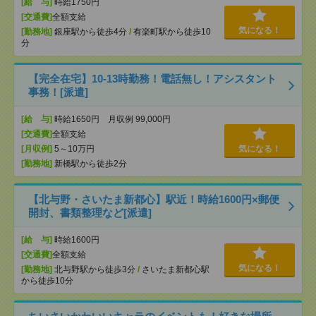
[給 与]
時給1750円
[交通費]
全額支給
気になる！
[勤務地]
銀座駅から徒歩4分
/
有楽町駅から徒歩10
分
【完全在宅】10-13時勤務！電話無し！アシスタント
事務！[派遣]
[給 与]
時給1650円 月収例 99,000円
[交通費]
全額支給
[月収例]
5～10万円
気になる！
[勤務地]
新橋駅から徒歩2分
【北与野・さいたま新都心】駅近！時給1600円×郵便
開封、書類整理など[派遣]
[給 与]
時給1600円
[交通費]
全額支給
気になる！
[勤務地]
北与野駅から徒歩3分
/
さいたま新都心駅
から徒歩10分