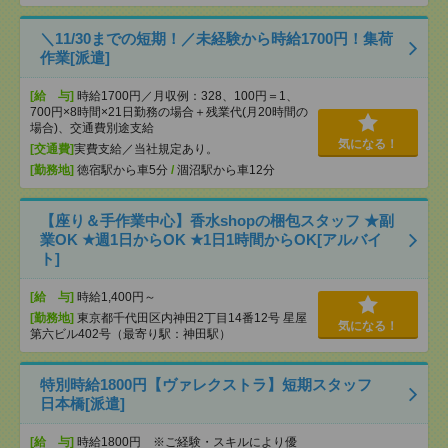
＼11/30までの短期！／未経験から時給1700円！集荷
作業[派遣]
[給 与]
時給1700円／月収例：328、100円＝1、
700円×8時間×21日勤務の場合＋残業代(月20時間の
場合)、交通費別途支給
気になる！
[交通費]
実費支給／当社規定あり。
[勤務地]
徳宿駅から車5分
/
涸沼駅から車12分
【座り＆手作業中心】香水shopの梱包スタッフ ★副
業OK ★週1日からOK ★1日1時間からOK[アルバイ
ト]
[給 与]
時給1,400円～
[勤務地]
東京都千代田区内神田2丁目14番12号 星屋
気になる！
第六ビル402号（最寄り駅：神田駅）
特別時給1800円【ヴァレクストラ】短期スタッフ
日本橋[派遣]
[給 与]
時給1800円 ※ご経験・スキルにより優