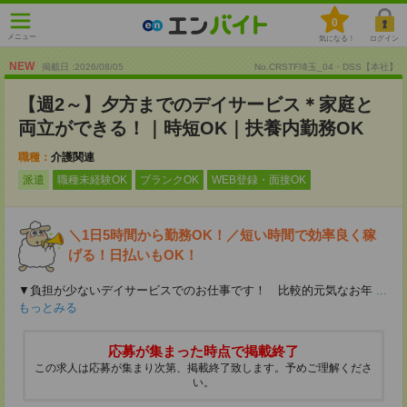
0
メニュー
気になる！
ログイン
NEW
掲載日 :2026
/
08
/
05
No.CRSTF埼玉_04・DSS【本社】
【週2～】夕方までのデイサービス＊家庭と
両立ができる！｜時短OK｜扶養内勤務OK
職種：
介護関連
派遣
職種未経験OK
ブランクOK
WEB登録・面接OK
＼1日5時間から勤務OK！／短い時間で効率良く稼
げる！日払いもOK！
▼負担が少ないデイサービスでのお仕事です！ 比較的元気なお年
...
もっとみる
応募が集まった時点で掲載終了
この求人は応募が集まり次第、掲載終了致します。予めご理解くださ
い。