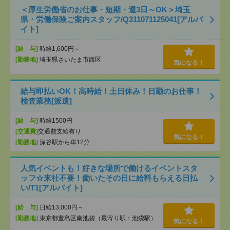
＜厚生労働省のお仕事・短期・週3日～OK＞埼玉
県・労働保険ご案内スタッフ/Q311071125041[アルバ
イト]
[給 与]
時給1,600円～
[勤務地]
埼玉県さいたま市西区
気になる！
給与即払いOK！高時給！土日休み！日勤のお仕事！
検査業務[派遣]
[給 与]
時給1500円
[交通費]
交通費支給有り
気になる！
[勤務地]
深谷駅から車12分
人気イベントも！好きな場所で働けるイベントスタ
ッフ☆来社不要！働いたその日に給料もらえる日払
い/T1[アルバイト]
[給 与]
日給13,000円～
[勤務地]
東京都豊島区南池袋（最寄り駅：池袋駅）
気になる！