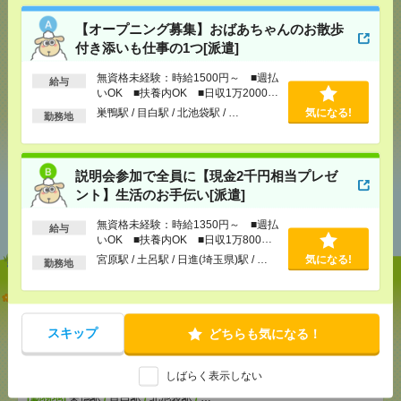
気になる！
電話応募
【オープニング募集】おばあちゃんのお散歩
付き添いも仕事の1つ[派遣]
メール
LINE
で送る
で送る
無資格未経験：時給1500円～ ■週払
給与
いOK ■扶養内OK ■日収1万2000円
以上
巣鴨駅 / 目白駅 / 北池袋駅 / …
気になる!
勤務地
シェア
ツイート
ブックマーク
説明会参加で全員に【現金2千円相当プレゼ
ント】生活のお手伝い[派遣]
あなたの閲覧履歴からの
おすすめ
無資格未経験：時給1350円～ ■週払
給与
いOK ■扶養内OK ■日収1万800円
以上
宮原駅 / 土呂駅 / 日進(埼玉県)駅 / …
気になる!
勤務地
【オープニング募集】おばあちゃんのお散歩付き添
いも仕事の1つ[派遣]
スキップ
どちらも気になる！
[給 与]
無資格未経験：時給1500円～ ■週払い
OK ■扶養内OK ■日収1万2000円以上
しばらく表示しない
[交通費]
交通費全額支給
気になる！
[勤務地]
巣鴨駅
/
目白駅
/
北池袋駅
/
…