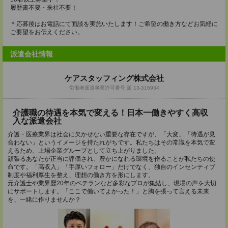
履歴書不要・来社不要！
＊応募後はお電話にて面談を実施いたします！ご希望の働き方などお気軽に
ご要望をお伝えください。
派遣会社情報
ケアスタッフィング株式会社
労働者派遣事業許可番号:派 13-316934
介護職の待遇を本気で変える！日本一働きやすく高収
入な派遣会社
介護・医療業界は社会に欠かせない重要な存在ですが、「大変」「待遇が見
合わない」というイメージを持たれがちです。私たちはその常識を本気で変
えるため、上場企業グループとして立ち上がりました。
頑張るあなたが正当に評価され、豊かになれる環境を作ることが私たちの使
命です。「高収入」「手厚いフォロー」だけでなく、独自のインセンティブ
制度や福利厚生を整え、理想の働き方を形にします。
元介護士や業界歴20年のベテランなど多彩なプロが集結し、現場の声を大切
にサポートします。「ここで働いてよかった！」と胸を張って言える未来
を、一緒に作りませんか？