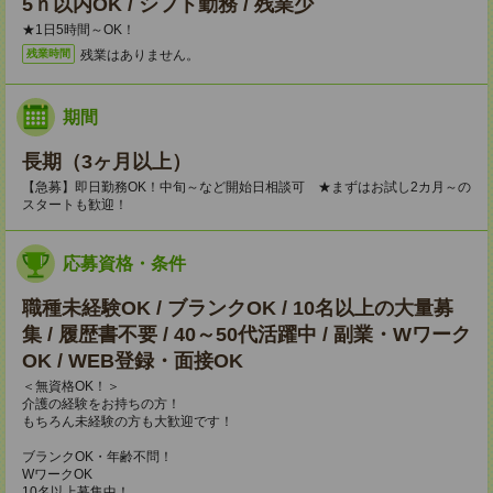
5ｈ以内OK / シフト勤務 / 残業少
★1日5時間～OK！
残業はありません。
残業時間
期間
長期（3ヶ月以上）
【急募】即日勤務OK！中旬～など開始日相談可 ★まずはお試し2カ月～の
スタートも歓迎！
応募資格・条件
職種未経験OK / ブランクOK / 10名以上の大量募
集 / 履歴書不要 / 40～50代活躍中 / 副業・Wワーク
OK / WEB登録・面接OK
＜無資格OK！＞
介護の経験をお持ちの方！
もちろん未経験の方も大歓迎です！
ブランクOK・年齢不問！
WワークOK
10名以上募集中！