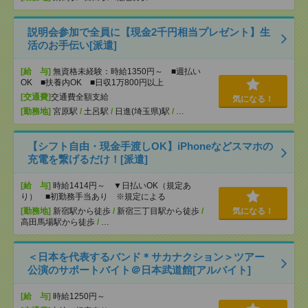
説明会参加で全員に【現金2千円相当プレゼント】生
活のお手伝い[派遣]
[給 与]
無資格未経験：時給1350円～ ■週払い
OK ■扶養内OK ■日収1万800円以上
[交通費]
交通費全額支給
気になる！
[勤務地]
宮原駅
/
土呂駅
/
日進(埼玉県)駅
/
…
【シフト自由・現金手渡しOK】iPhoneなどスマホの
充電を繋げるだけ！[派遣]
[給 与]
時給1414円～ ▼日払いOK（規定あ
り） ■初勤務手当あり ※規定による
[勤務地]
新宿駅から徒歩
/
新宿三丁目駅から徒歩
/
気になる！
高田馬場駅から徒歩
/
…
＜日本を代表するバンド＊サカナクション＞ツアー
公演のサポートバイト＠日本武道館[アルバイト]
[給 与]
時給1250円～