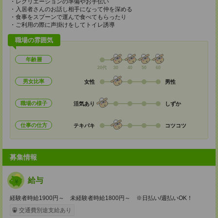
・レクリエーションの準備やお手伝い
・入居者さんのお話し相手になって仲を深める
・食事をスプーンで運んで食べてもらったり
・ご利用の際に声掛けをしてトイレ誘導
職場の雰囲気
年齢層
20代
30
40
50
60
男女比率
女性
男性
職場の様子
活気あり
しずか
仕事の仕方
テキパキ
コツコツ
募集情報
給与
経験者時給1900円～ 未経験者時給1800円～ ※日払い/週払いOK！
交通費別途支給あり