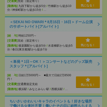
[交通費]
支給（規定有り）
気になる！
[勤務地]
九段下駅から徒歩5分
/
竹橋駅から徒歩10
分
/
神保町駅から徒歩15分
/
…
＜SEKAI NO OWARI＊8月15日・16日＞ドーム公演
のサポートバイト[アルバイト]
[給 与]
時給1250円～
[交通費]
支給（規定有り）
気になる！
[勤務地]
後楽園駅から徒歩5分
/
水道橋駅から徒歩5
分
/
春日(東京都)駅から徒歩7分
＜単発＊1日～OK！＞コンサートなどのグッズ販売
スタッフ＊[アルバイト]
[給 与]
日給1万5000円～ ■最大で日給2万8500
円！
[交通費]
交通費規定支給
気になる！
[勤務地]
横浜駅
/
みなとみらい駅
/
西横浜駅
/
…
ちいさいかわいいキャラのイベントも！好きな場所
で働ける☆来社不要！働いたその日に給料もらえる