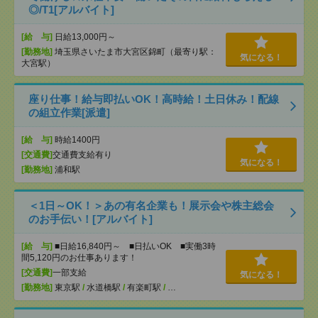
◎/T1[アルバイト]
[給 与]
日給13,000円～
[勤務地]
埼玉県さいたま市大宮区錦町（最寄り駅：
気になる！
大宮駅）
座り仕事！給与即払いOK！高時給！土日休み！配線
の組立作業[派遣]
[給 与]
時給1400円
[交通費]
交通費支給有り
気になる！
[勤務地]
浦和駅
＜1日～OK！＞あの有名企業も！展示会や株主総会
のお手伝い！[アルバイト]
[給 与]
■日給16,840円～ ■日払いOK ■実働3時
間5,120円のお仕事あります！
[交通費]
一部支給
気になる！
[勤務地]
東京駅
/
水道橋駅
/
有楽町駅
/
…