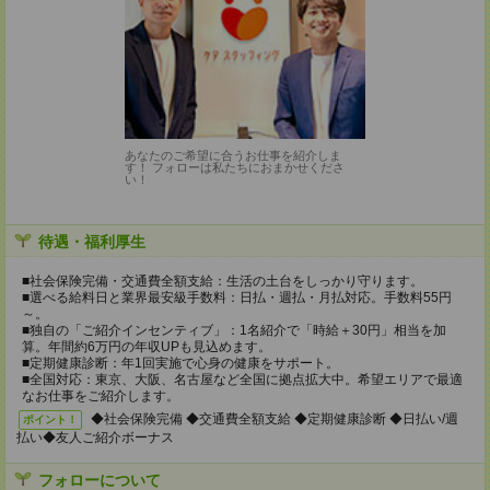
あなたのご希望に合うお仕事を紹介しま
す！ フォローは私たちにおまかせくださ
い！
待遇・福利厚生
■社会保険完備・交通費全額支給：生活の土台をしっかり守ります。
■選べる給料日と業界最安級手数料：日払・週払・月払対応。手数料55円
～。
■独自の「ご紹介インセンティブ」：1名紹介で「時給＋30円」相当を加
算。年間約6万円の年収UPも見込めます。
■定期健康診断：年1回実施で心身の健康をサポート。
■全国対応：東京、大阪、名古屋など全国に拠点拡大中。希望エリアで最適
なお仕事をご紹介します。
◆社会保険完備 ◆交通費全額支給 ◆定期健康診断 ◆日払い/週
ポイント！
払い◆友人ご紹介ボーナス
フォローについて