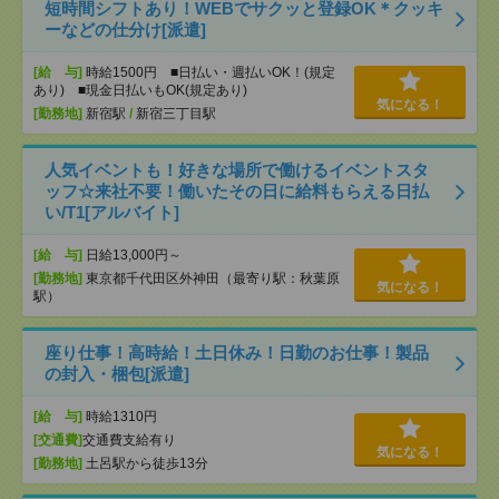
短時間シフトあり！WEBでサクッと登録OK＊クッキ
ーなどの仕分け[派遣]
[給 与]
時給1500円 ■日払い・週払いOK！(規定
あり) ■現金日払いもOK(規定あり)
気になる！
[勤務地]
新宿駅
/
新宿三丁目駅
人気イベントも！好きな場所で働けるイベントスタ
ッフ☆来社不要！働いたその日に給料もらえる日払
い/T1[アルバイト]
[給 与]
日給13,000円～
[勤務地]
東京都千代田区外神田（最寄り駅：秋葉原
気になる！
駅）
座り仕事！高時給！土日休み！日勤のお仕事！製品
の封入・梱包[派遣]
[給 与]
時給1310円
[交通費]
交通費支給有り
気になる！
[勤務地]
土呂駅から徒歩13分