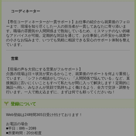
コーディネーター
【専任コーディネーターが一貫サポート】お仕事の紹介から就業後のフォロ
ーまで、現場を知り尽くした一人の担当者が一貫してあなたに寄り添いま
す。職場の雰囲気や人間関係まで熟知しているため、ミスマッチのない的確
なアドバイスが可能。定期的な対話を通じて、お仕事探しの不安から就業中
の小さなお悩みまで、いつでも気軽に相談できる安心のサポート体制を整え
ています。
営業
【現場の声を大切にする営業がフルサポート】
介護の現場は日々状況が変わるからこそ、就業後のサポートを何より重視し
ています。「シフトの相談がしづらい」「人間関係で悩んでいる」など、直
接施設に言いにくいこともすべて私たちが間に入って解決します！定期的に
施設へ伺い、みなさんが笑顔で気持ちよく働けるよう、全力で交渉・調整を
行います。一人で抱え込まずに、まずは何でも頼ってくださいね！
登録について
Web登録は24時間365日受け付けております！
お電話の場合
■平日：8時～20時
■所要時間：20分程度