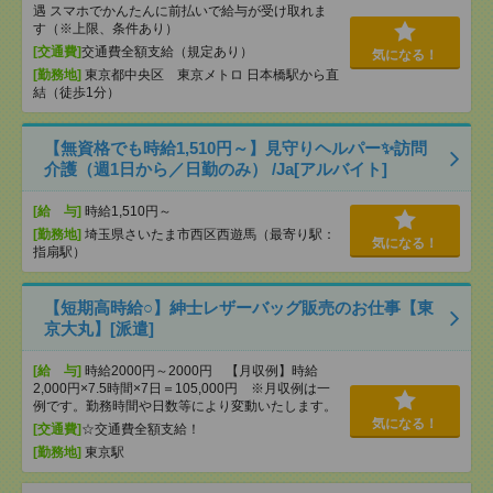
遇 スマホでかんたんに前払いで給与が受け取れま
す（※上限、条件あり）
[交通費]
交通費全額支給（規定あり）
気になる！
[勤務地]
東京都中央区 東京メトロ 日本橋駅から直
結（徒歩1分）
【無資格でも時給1,510円～】見守りヘルパー✨訪問
介護（週1日から／日勤のみ） /Ja[アルバイト]
[給 与]
時給1,510円～
[勤務地]
埼玉県さいたま市西区西遊馬（最寄り駅：
気になる！
指扇駅）
【短期高時給○】紳士レザーバッグ販売のお仕事【東
京大丸】[派遣]
[給 与]
時給2000円～2000円 【月収例】時給
2,000円×7.5時間×7日＝105,000円 ※月収例は一
例です。勤務時間や日数等により変動いたします。
気になる！
[交通費]
☆交通費全額支給！
[勤務地]
東京駅