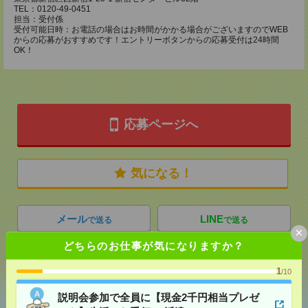
TEL：0120-49-0451
担当：受付係
受付可能日時：お電話の場合はお時間がかかる場合がございますのでWEB
からの応募がおすすめです！エントリーボタンからの応募受付は24時間
OK！
応募ページへ
気になる！
メール
LINE
で送る
で送る
×
どちらのお仕事が気になりますか？
シェア
ツイート
ブックマーク
1
/10
説明会参加で全員に【現金2千円相当プレゼ