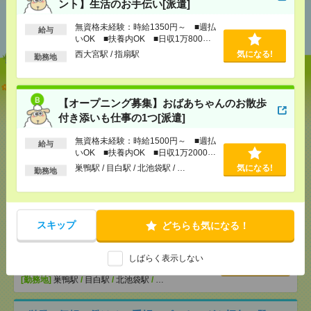
ント】生活のお手伝い[派遣]
あなたの閲覧履歴からの
おすすめ
無資格未経験：時給1350円～ ■週払
給与
いOK ■扶養内OK ■日収1万800円
以上
西大宮駅 / 指扇駅
気になる!
勤務地
説明会参加で全員に【現金2千円相当プレゼント】生
活のお手伝い[派遣]
【オープニング募集】おばあちゃんのお散歩
付き添いも仕事の1つ[派遣]
[給 与]
無資格未経験：時給1350円～ ■週払い
OK ■扶養内OK ■日収1万800円以上
無資格未経験：時給1500円～ ■週払
給与
[交通費]
交通費全額支給
いOK ■扶養内OK ■日収1万2000円
気になる！
以上
[勤務地]
西大宮駅
/
指扇駅
巣鴨駅 / 目白駅 / 北池袋駅 / …
気になる!
勤務地
【オープニング募集】おばあちゃんのお散歩付き添
いも仕事の1つ[派遣]
スキップ
どちらも気になる！
[給 与]
無資格未経験：時給1500円～ ■週払い
OK ■扶養内OK ■日収1万2000円以上
しばらく表示しない
[交通費]
交通費全額支給
気になる！
[勤務地]
巣鴨駅
/
目白駅
/
北池袋駅
/
…