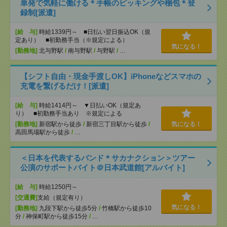
単発で気軽に働ける＊手帳のピッキングや梱包＊登
録制[派遣]
[給 与]
時給1339円～ ■日払い翌日振込OK（規
定あり） ■初勤務手当（※規定による）
気になる！
[勤務地]
北与野駅
/
南与野駅
/
与野駅
/
…
【シフト自由・現金手渡しOK】iPhoneなどスマホの
充電を繋げるだけ！[派遣]
[給 与]
時給1414円～ ▼日払いOK（規定あ
り） ■初勤務手当あり ※規定による
[勤務地]
新宿駅から徒歩
/
新宿三丁目駅から徒歩
/
気になる！
高田馬場駅から徒歩
/
…
＜日本を代表するバンド＊サカナクション＞ツアー
公演のサポートバイト＠日本武道館[アルバイト]
[給 与]
時給1250円～
[交通費]
支給（規定有り）
気になる！
[勤務地]
九段下駅から徒歩5分
/
竹橋駅から徒歩10
分
/
神保町駅から徒歩15分
/
…