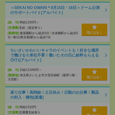
＜SEKAI NO OWARI＊8月15日・16日＞ドーム公演
のサポートバイト[アルバイト]
[給 与]
時給1250円～
[交通費]
支給（規定有り）
気になる！
[勤務地]
後楽園駅から徒歩5分
/
水道橋駅から徒歩5
分
/
春日(東京都)駅から徒歩7分
ちいさいかわいいキャラのイベントも！好きな場所
で働ける☆来社不要！働いたその日に給料もらえる
◎/T1[アルバイト]
[給 与]
日給13,000円～
[勤務地]
埼玉県さいたま市大宮区錦町（最寄り駅：
気になる！
大宮駅）
座り仕事！高時給！土日休み！日勤のお仕事！製品
の封入・梱包[派遣]
[給 与]
時給1310円
[交通費]
交通費支給有り