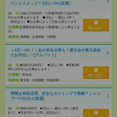
ベントスタッフ＊日払いOK[派遣]
[給 与]
日給1万5000円～※実働5時間で日給7000
円のお仕事もあります ◆日払い・週払いOK！
（規定あり）◆お仕事によって日給も異なります
[交通費]
交通費別途支給あり(勤務地により異なりま
気になる！
す)
[勤務地]
浦和駅
/
北浦和駅
/
与野駅
＜1日～OK！＞あの有名企業も！展示会や株主総会
のお手伝い！[アルバイト]
[給 与]
■日給16,840円～ ■日払いOK ■実働3時
間5,120円のお仕事あります！
[交通費]
一部支給
気になる！
[勤務地]
東京駅
/
水道橋駅
/
有楽町駅
/
…
時間を有効活用、好きなタイミングで登録＊シャン
プーの仕分け[派遣]
[給 与]
時給1300円 ■日払い・週払いOK！(規定
あり) ■現金日払いもOK（規定あり）