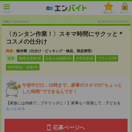
0
メニュー
気になる！
ログイン
掲載日 :2026
/
08
/
05
No.BAIT8110421GT40
〈カンタン作業！〉スキマ時間にサクッと＊
コスメの仕分け
職種：
軽作業（仕分け・ピッキング・検品、商品管理）
派遣
職種未経験OK
社会人未経験OK
大学生歓迎
ブランクOK
WEB登録・面接OK
午前中だけ…15時まで…家事のスキマの“ちょっと
した時間”でできるんです！
【家族には内緒で…プチリッチに！】家事も一段落して…子どもを
...
もっとみる
応募ページへ