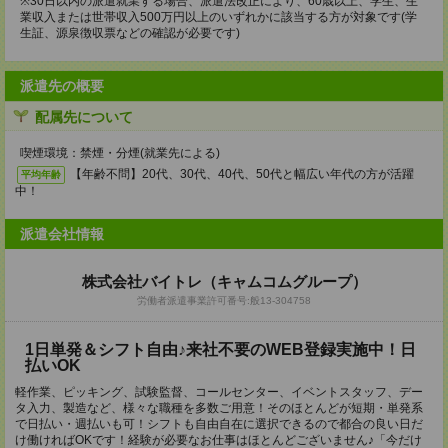
※30日以内の派遣就業する場合、派遣法改正により、60歳以上、学生、生
業収入または世帯収入500万円以上のいずれかに該当する方が対象です(学
生証、源泉徴収票などの確認が必要です)
派遣先の概要
配属先について
喫煙環境：禁煙・分煙(就業先による)
【年齢不問】20代、30代、40代、50代と幅広い年代の方が活躍
平均年齢
中！
派遣会社情報
株式会社バイトレ（キャムコムグループ）
労働者派遣事業許可番号:般13-304758
1日単発＆シフト自由♪来社不要のWEB登録実施中！日
払いOK
軽作業、ピッキング、試験監督、コールセンター、イベントスタッフ、デー
タ入力、製造など、様々な職種を多数ご用意！そのほとんどが短期・単発系
で日払い・週払いも可！シフトも自由自在に選択できるので都合の良い日だ
け働ければOKです！経験が必要なお仕事はほとんどございません♪「今だけ