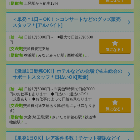
気になる！
[勤務地]
土呂駅から徒歩13分
＜単発＊1日～OK！＞コンサートなどのグッズ販売
スタッフ＊[アルバイト]
[給 与]
日給1万5000円～ ■最大で日給2万8500
円！
[交通費]
交通費規定支給
気になる！
[勤務地]
横浜駅
/
みなとみらい駅
/
西横浜駅
/
…
【激単1日勤務OK!】ホテルなどの会場で株主総会の
サポートスタッフ＊日払いOK[派遣]
[給 与]
日給1万5000円～※実働5時間で日給7000
円のお仕事もあります ◆日払い・週払いOK！
（規定あり）◆お仕事によって日給も異なります
[交通費]
交通費別途支給あり(勤務地により異なりま
気になる！
す)
[勤務地]
大宮(埼玉県)駅
/
さいたま新都心駅
/
鉄道博
物館駅
/
…
【単発1日OK】レア案件多数！チケット確認などイ