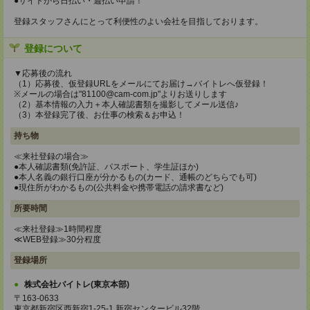
●サイトから日払い・週払い申請！
登録スタッフさんにとって利便性のよい会社を目指しております。
登録について
▼応募後の流れ
（1）応募後、仮登録URLをメールにてお届け→バイトレへ仮登録！
※メールの場合は"81100@cam-com.jp"よりお送りします
（2）基本情報の入力＋本人確認書類を撮影してメール送信♪
（3）本登録完了後、お仕事の検索＆お申込！
持ち物
≪来社登録の場合≫
●本人確認書類(免許証、パスポート、学生証ほか)
●本人名義の銀行口座が分かるもの(カード、通帳のどちらでも可)
●現住所がわかるもの(公共料金や携帯電話の請求書など)
所要時間
≪来社登録≫1時間程度
≪WEB登録≫30分程度
登録場所
株式会社バイトレ(東京本部)
〒163-0633
東京都新宿区西新宿1-25-1 新宿センタービル32階