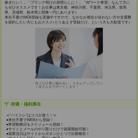
稼ぎたい！」「ブランク明けの肩慣らしに！」「Wワーク希望」なんて方に
もぜひオススメです！お仕事は東京都、神奈川県、千葉県、埼玉県、群馬
県、茨城県、栃木県と関東一円にあります♪
来社不要のWEB登録も実施中ですので、なかなか都合が合わない方や交通費
を節約したい方にもおススメ♪とりあえず登録だけ、という方も大歓迎です♪
様々な仕事に触れ合い、スキルアップしてい
く皆さんをサポートします！
待遇・福利厚生
≪“バイトレ”はココが違う！≫
●来社不要でWEBから登録！
●希望勤務日をスケジュール登録！
●サイトとメールのやり取りだけで就業開始可能！
●就業当日はサイトからボタンひとつで出勤報告！