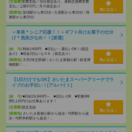
[交通費]
実費支給／当社規定あり。通勤交通費実費
支払／上限4万円／月※規定あり
気になる！
[勤務地]
加須駅から車10分
/
久喜駅から車20分
/
鴻
巣駅から車20分
＜単発＊シニア応援！！＞ギフト向けお菓子の仕分
け＊負担少なめ！！[派遣]
[給 与]
時給1400円 ■日払い・週払いOK！(規定
あり) ■現金日払いもＯＫ（規定あり）
[勤務地]
大宮(埼玉県)駅
/
さいたま新都心駅
/
鉄道博
気になる！
物館駅
/
…
【1日だけでもOK】さいたまスーパーアリーナでラ
イブのお手伝い！[アルバイト]
[給 与]
■日給16,840円～ ■日払いOK ■実働3時
間5,120円のお仕事あります！
[交通費]
規定支給
気になる！
[勤務地]
さいたま新都心駅から徒歩
/
与野駅から徒
歩
/
与野本町駅から徒歩
/
…