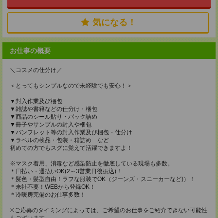
気になる！
お仕事の概要
＼コスメの仕分け／
＜とってもシンプルなので未経験でも安心！＞
▼封入作業及び梱包
▼雑誌や書籍などの仕分け・梱包
▼商品のシール貼り・パック詰め
▼冊子やサンプルの封入や梱包
▼パンフレット等の封入作業及び梱包・仕分け
▼ラベルの検品・包装・箱詰め など
初めての方でもスグに覚えて活躍できますよ！
※マスク着用、消毒など感染防止を徹底している現場も多数。
＊日払い・週払いOK(2～3営業日後振込)！
＊髪色・髪型自由！ラフな服装でOK（ジーンズ・スニーカーなど)）！
＊来社不要！WEBから登録OK！
＊冷暖房完備のお仕事多数！
※ご応募のタイミングによっては、ご希望のお仕事をご紹介できない可能性