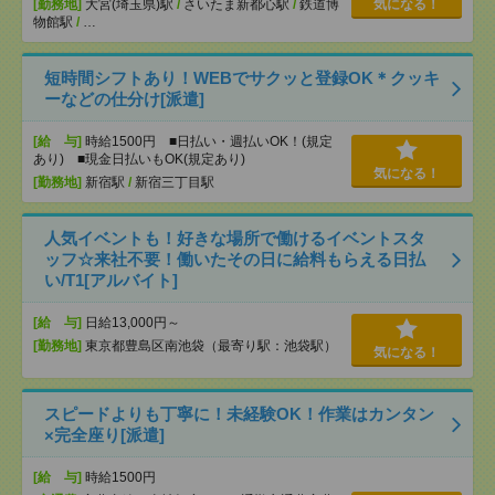
[勤務地]
大宮(埼玉県)駅
/
さいたま新都心駅
/
鉄道博
気になる！
物館駅
/
…
短時間シフトあり！WEBでサクッと登録OK＊クッキ
ーなどの仕分け[派遣]
[給 与]
時給1500円 ■日払い・週払いOK！(規定
あり) ■現金日払いもOK(規定あり)
気になる！
[勤務地]
新宿駅
/
新宿三丁目駅
人気イベントも！好きな場所で働けるイベントスタ
ッフ☆来社不要！働いたその日に給料もらえる日払
い/T1[アルバイト]
[給 与]
日給13,000円～
[勤務地]
東京都豊島区南池袋（最寄り駅：池袋駅）
気になる！
スピードよりも丁寧に！未経験OK！作業はカンタン
×完全座り[派遣]
[給 与]
時給1500円