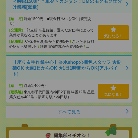
＜時給1500円＊単発＞カンタン！DMのモクモク仕分
け業務[派遣]
[給 与]
時給1500円 ■現金日払いもOK（規定あ
り）
[交通費]
一部支給 ※登録後、選んだお仕事によって
条件が異なることがあります
気になる！
[勤務地]
大宮(埼玉県)駅から徒歩5分
/
さいたま新都
心駅から徒歩5分
/
鉄道博物館駅から徒歩5分
/
…
【座り＆手作業中心】香水shopの梱包スタッフ ★副
業OK ★週1日からOK ★1日1時間からOK[アルバイ
ト]
[給 与]
時給1,400円～
[勤務地]
東京都千代田区内神田2丁目14番12号 星屋
気になる！
第六ビル402号（最寄り駅：神田駅）
すべて見る