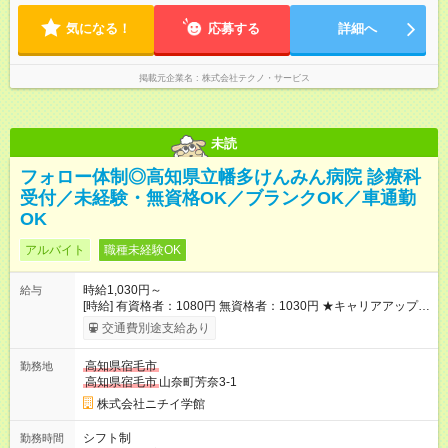
気になる！
応募する
詳細へ
掲載元企業名
株式会社テクノ・サービス
未読
フォロー体制◎高知県立幡多けんみん病院 診療科
受付／未経験・無資格OK／ブランクOK／車通勤
OK
アルバイト
職種未経験OK
時給1,030円～
給与
[時給] 有資格者：1080円 無資格者：1030円 ★キャリアアップ制
度あり 進級により給与がアップします！ 【試用期間】試用期間
交通費別途支給あり
あり 試用期間の長さ：3ヶ月 雇用形態、給与は本採用時と同じ
です。
高知県宿毛市
勤務地
高知県宿毛市
山奈町芳奈3-1
株式会社ニチイ学館
シフト制
勤務時間