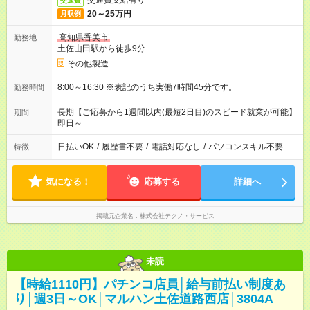
交通費支給有り
交通費
20～25万円
月収例
高知県香美市
勤務地
土佐山田駅から徒歩9分
その他製造
8:00～16:30 ※表記のうち実働7時間45分です。
勤務時間
長期【ご応募から1週間以内(最短2日目)のスピード就業が可能】
期間
即日～
日払いOK
/
履歴書不要
/
電話対応なし
/
パソコンスキル不要
特徴
気になる！
応募する
詳細へ
掲載元企業名
株式会社テクノ・サービス
未読
【時給1110円】パチンコ店員│給与前払い制度あ
り│週3日～OK│マルハン土佐道路西店│3804A