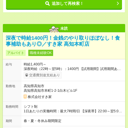
追加して再検索！
未読
深夜で時給1400円！金銭のやり取りほぼなし！食
事補助もあり◎／すき家 高知本町店
アルバイト
職種未経験OK
時給1,400円～
給与
深夜時給（22時～翌5時）：1400円 【試用期間】試用期間あり
試用期間の長さ：1ヶ月 雇用形態、給与は本採用時と同じです。
交通費別途支給あり
試用期間の実態は30日（※条件変更なし）ですが、切り上げで
一ヶ月とさせていただきます。 研修制度あり：15時間(研修中も
高知県高知市
勤務地
同時給）
高知県高知市本町1-2-1白木ビル1F
株式会社すき家
シフト制
勤務時間
1日あたりの実働時間：最大7時間/日 【深夜帯】22:00～翌5:00
週2日～・1日2h～OK◎ ※22:00から翌5:00までは18歳以上の方
のみ勤務可能です（18歳未満の深夜業務禁止のため） ★深夜で
春・夏・冬休み期間限定
期間
も安心して働けます★ すき家では、ワンオペを禁止していま