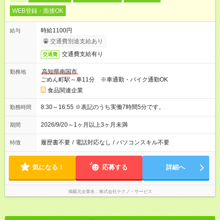
WEB登録・面接OK
時給1100円
給与
交通費別途支給あり
交通費支給有り
交通費
高知県南国市
勤務地
ごめん町駅～車11分 ※車通勤・バイク通勤OK
食品関連企業
8:30～16:55 ※表記のうち実働7時間5分です。
勤務時間
2026/9/20～1ヶ月以上3ヶ月未満
期間
履歴書不要
/
電話対応なし
/
パソコンスキル不要
特徴
気になる！
応募する
詳細へ
掲載元企業名
株式会社テクノ・サービス