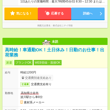
1日あたりの実働時間：最大7時間45分/日 8:30～12:30 または
8:30～17:15の間で1日4時間以上 ※シフトによる月78時間の勤
務 ※時間、勤務日数はご相談に応じます
気になる！
応募する
詳細へ
掲載元企業名
株式会社ニチイ学館
未読
高時給！車通勤OK！土日休み！日勤のお仕事！出
荷業務
派遣
ブランクOK
WEB登録・面接OK
時給1200円
給与
交通費別途支給あり
交通費支給有り
交通費
高知県土佐市
勤務地
波川駅から車8分
素材系メーカー