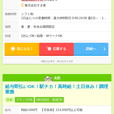
ただきます。 研修制度あり：15時間(研修中も同時給）
株式会社すき家
シフト制
勤務時間
1日あたりの実働時間：最大8時間/日 0:00-24:00 週2日～・1日
2h～OK ＜シフト例＞ 〇朝帯 5:00-9:00 〇昼帯 9:00-14:00 〇午
後帯 14:00-18:00 〇夜帯 18:00-22:00 〇深夜帯 22:00-翌5:00 基
春・夏・冬休み期間限定
期間
本は固定シフトですが家庭の都合などイレギュラーには対応し
ます♪
日払いOK / 副業・WワークOK
特徴
気になる！
応募する
詳細へ
掲載元企業名
株式会社すき家
未読
給与即払いOK！駅チカ！高時給！土日休み！調理
業務
派遣
ブランクOK
WEB登録・面接OK
時給1300円 【月収例】214,500円以上可能
給与