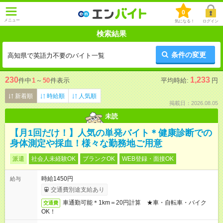
0
メニュー
気になる！
ログイン
検索結果
条件の変更
高知県で英語力不要のバイト一覧
230
1,233
件中
1
～
50
件表示
平均時給:
円
新着順
時給順
人気順
掲載日：2026.08.05
未読
【月1回だけ！】人気の単発バイト＊健康診断での
身体測定や採血！様々な勤務地ご用意
派遣
社会人未経験OK
ブランクOK
WEB登録・面接OK
時給1450円
給与
交通費別途支給あり
車通勤可能＊1km＝20円計算 ★車・自転車・バイク
交通費
OK！