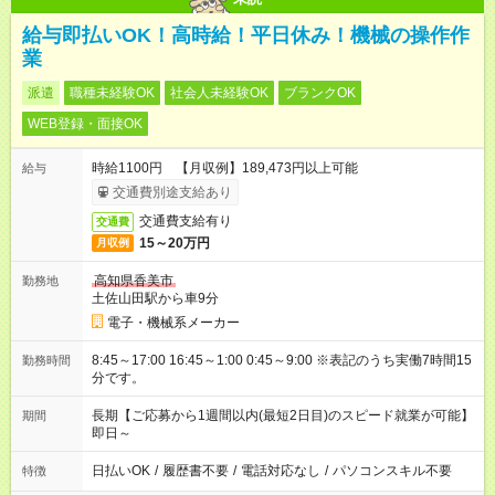
給与即払いOK！高時給！平日休み！機械の操作作
業
派遣
職種未経験OK
社会人未経験OK
ブランクOK
WEB登録・面接OK
時給1100円 【月収例】189,473円以上可能
給与
交通費別途支給あり
交通費支給有り
交通費
15～20万円
月収例
高知県香美市
勤務地
土佐山田駅から車9分
電子・機械系メーカー
8:45～17:00 16:45～1:00 0:45～9:00 ※表記のうち実働7時間15
勤務時間
分です。
長期【ご応募から1週間以内(最短2日目)のスピード就業が可能】
期間
即日～
日払いOK
/
履歴書不要
/
電話対応なし
/
パソコンスキル不要
特徴