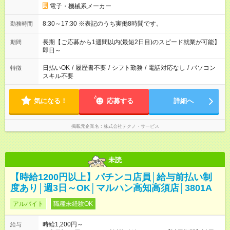
電子・機械系メーカー
8:30～17:30 ※表記のうち実働8時間です。
勤務時間
長期【ご応募から1週間以内(最短2日目)のスピード就業が可能】
期間
即日～
日払いOK
/
履歴書不要
/
シフト勤務
/
電話対応なし
/
パソコン
特徴
スキル不要
気になる！
応募する
詳細へ
掲載元企業名
株式会社テクノ・サービス
未読
【時給1200円以上】パチンコ店員│給与前払い制
度あり│週3日～OK│マルハン高知高須店│3801A
アルバイト
職種未経験OK
時給1,200円～
給与