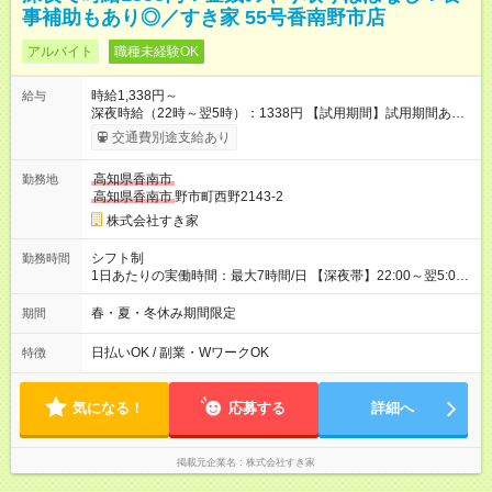
事補助もあり◎／すき家 55号香南野市店
アルバイト
職種未経験OK
時給1,338円～
給与
深夜時給（22時～翌5時）：1338円 【試用期間】試用期間あり
試用期間の長さ：1ヶ月 雇用形態、給与は本採用時と同じです。
交通費別途支給あり
試用期間の実態は30日（※条件変更なし）ですが、切り上げで
一ヶ月とさせていただきます。 研修制度あり：15時間(研修中も
高知県香南市
勤務地
同時給）
高知県香南市
野市町西野2143-2
株式会社すき家
シフト制
勤務時間
1日あたりの実働時間：最大7時間/日 【深夜帯】22:00～翌5:00
週2日～・1日2h～OK◎ ※22:00から翌5:00までは18歳以上の方
のみ勤務可能です（18歳未満の深夜業務禁止のため） ★深夜で
春・夏・冬休み期間限定
期間
も安心して働けます★ すき家では、ワンオペを禁止していま
す。 必ず、2名以上での勤務を行いますので、安心して働けま
日払いOK / 副業・WワークOK
特徴
す。
気になる！
応募する
詳細へ
掲載元企業名
株式会社すき家