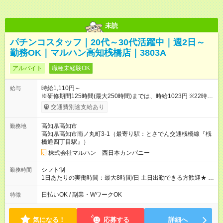
未読
パチンコスタッフ｜20代～30代活躍中｜週2日～
勤務OK｜マルハン高知桟橋店｜3803A
アルバイト
職種未経験OK
時給1,110円～
給与
※研修期間125時間(最大250時間)までは、時給1023円 ※22時以
降時給25％ＵＰ 【試用期間】試用期間なし
交通費別途支給あり
高知県高知市
勤務地
高知県高知市南ノ丸町3-1（最寄り駅：とさでん交通桟橋線『桟
橋通四丁目駅』）
株式会社マルハン 西日本カンパニー
シフト制
勤務時間
1日あたりの実働時間：最大8時間/日 土日出勤できる方歓迎★ 募
集時間帯：8:00-16:30/16:00-24:30 週2日、1日4時間0分から勤
務OK！ 詳しくは下記お問い合わせ電話番号へご連絡ください。
日払いOK / 副業・WワークOK
特徴
0120-314-508(9時～20時土日祝も受付)
気になる！
応募する
詳細へ