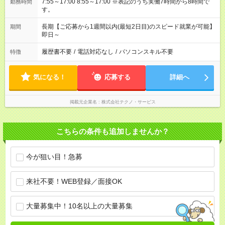
7:55～17:00 8:55～17:00 ※表記のうち実働7時間から8時間で
勤務時間
す。
長期【ご応募から1週間以内(最短2日目)のスピード就業が可能】
期間
即日～
履歴書不要
/
電話対応なし
/
パソコンスキル不要
特徴
気になる！
応募する
詳細へ
掲載元企業名
株式会社テクノ・サービス
こちらの条件も追加しませんか？
今が狙い目！急募
来社不要！WEB登録／面接OK
大量募集中！10名以上の大量募集