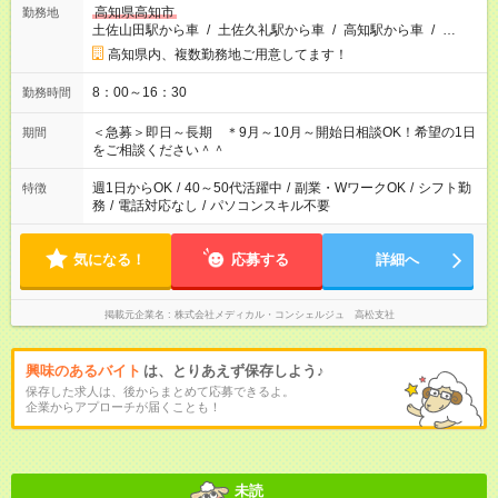
高知県高知市
勤務地
土佐山田駅から車
/
土佐久礼駅から車
/
高知駅から車
/
…
高知県内、複数勤務地ご用意してます！
8：00～16：30
勤務時間
＜急募＞即日～長期 ＊9月～10月～開始日相談OK！希望の1日
期間
をご相談ください＾＾
週1日からOK
/
40～50代活躍中
/
副業・WワークOK
/
シフト勤
特徴
務
/
電話対応なし
/
パソコンスキル不要
気になる！
応募する
詳細へ
掲載元企業名
株式会社メディカル・コンシェルジュ 高松支社
興味のあるバイト
は、とりあえず保存しよう♪
保存した求人は、後からまとめて応募できるよ。
企業からアプローチが届くことも！
未読