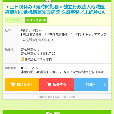
＜土日祝休み&短時間勤務＞独立行政法人地域医
療機能推進機構高知西病院 医療事務／未経験OK
アルバイト
職種未経験OK
時給1,030円～
給与
[時給] 有資格者：1080円 無資格者：1030円 ★キャリアアップ制
度あり 進級により給与がアップします！ 【試用期間】試用期間
交通費別途支給あり
あり 試用期間の長さ：3ヶ月 雇用形態、給与は本採用時と同じ
です。
高知県高知市
勤務地
高知県高知市神田317-12
株式会社ニチイ学館
8:30～12:30
勤務時間
実働時間：4時間/日 8:30～17:15 ※上記の時間のうち1日4時間～
（月78時間勤務） ※シフトにより早出・遅出あり
気になる！
応募する
詳細へ
掲載元企業名
株式会社ニチイ学館
未読