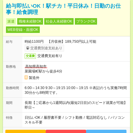
給与即払いOK！駅チカ！平日休み！日勤のお仕
事！給食調理
派遣
職種未経験OK
社会人未経験OK
ブランクOK
WEB登録・面接OK
時給1100円 【月収例】189,750円以上可能
給与
交通費別途支給あり
交通費支給有り
交通費
高知県高知市
勤務地
菜園場町駅から徒歩4分
製造外
6:00～14:30 9:30～19:15 10:00～19:15 ※表記のうち実働7時間
勤務時間
30分から8時間です。
長期【ご応募から1週間以内(最短2日目)のスピード就業が可能】
期間
即日～
日払いOK
/
履歴書不要
/
シフト勤務
/
電話対応なし
/
パソコン
特徴
スキル不要