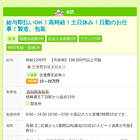
未読
給与即払いOK！高時給！土日休み！日勤のお仕
事！製造、包装
派遣
職種未経験OK
社会人未経験OK
ブランクOK
WEB登録・面接OK
時給1200円 【月収例】198,000円以上可能
給与
交通費別途支給あり
交通費支給有り
交通費
15～20万円
月収例
高知県高知市
勤務地
桟橋通五丁目駅から徒歩15分
製造外
8:00～16:00 16:00～0:00 ※表記のうち実働7時間15分です。
勤務時間
長期【ご応募から1週間以内(最短2日目)のスピード就業が可能】
期間
即日～