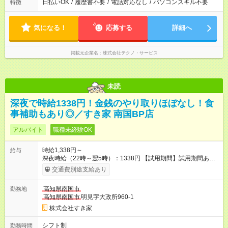
日払いOK
/
履歴書不要
/
電話対応なし
/
パソコンスキル不要
特徴
気になる！
応募する
詳細へ
掲載元企業名
株式会社テクノ・サービス
未読
深夜で時給1338円！金銭のやり取りほぼなし！食
事補助もあり◎／すき家 南国BP店
アルバイト
職種未経験OK
時給1,338円～
給与
深夜時給（22時～翌5時）：1338円 【試用期間】試用期間あり
試用期間の長さ：1ヶ月 雇用形態、給与は本採用時と同じです。
交通費別途支給あり
試用期間の実態は30日（※条件変更なし）ですが、切り上げで
一ヶ月とさせていただきます。 研修制度あり：15時間(研修中も
高知県南国市
勤務地
同時給）
高知県南国市
明見字大政所960-1
株式会社すき家
シフト制
勤務時間