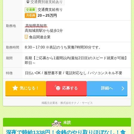
交通費別途支給あり
交通費支給有り
交通費
20～25万円
月収例
高知県高知市
勤務地
高知城前駅から徒歩1分
食品関連企業
8:30～17:00 ※表記のうち実働7時間30分です。
勤務時間
長期【ご応募から1週間以内(最短2日目)のスピード就業が可能】
期間
即日～
日払いOK
/
履歴書不要
/
電話対応なし
/
パソコンスキル不要
特徴
気になる！
応募する
詳細へ
掲載元企業名
株式会社テクノ・サービス
未読
深夜で時給1338円！金銭のやり取りほぼなし！食