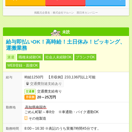
掲載元企業名
株式会社マルハン 西日本カンパニー
未読
給与即払いOK！高時給！土日休み！ピッキング、
運搬業務
派遣
職種未経験OK
社会人未経験OK
ブランクOK
WEB登録・面接OK
時給1250円 【月収例】233,136円以上可能
給与
交通費別途支給あり
交通費支給有り
交通費
20～25万円
月収例
高知県南国市
勤務地
ごめん町駅～車8分 ※車通勤・バイク通勤OK
その他製造
8:00～16:30 ※表記のうち実働7時間45分です。
勤務時間