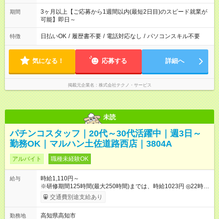
3ヶ月以上【ご応募から1週間以内(最短2日目)のスピード就業が
期間
可能】即日～
日払いOK
/
履歴書不要
/
電話対応なし
/
パソコンスキル不要
特徴
気になる！
応募する
詳細へ
掲載元企業名
株式会社テクノ・サービス
未読
パチンコスタッフ｜20代～30代活躍中｜週3日～
勤務OK｜マルハン土佐道路西店｜3804A
アルバイト
職種未経験OK
時給1,110円～
給与
※研修期間125時間(最大250時間)までは、時給1023円 ◎22時以
降時給25％ＵＰ 【試用期間】試用期間なし
交通費別途支給あり
高知県高知市
勤務地