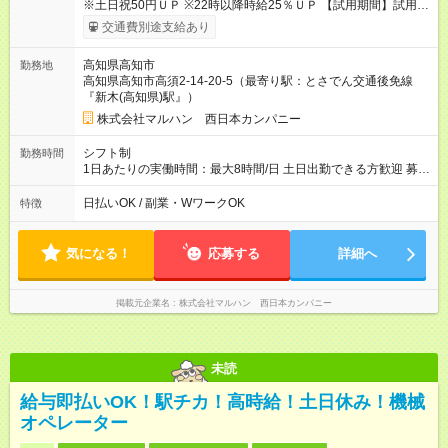
※土日祝50円ＵＰ ※22時以降時給25％ＵＰ 【試用期間】試用期
間なし
交通費別途支給あり
高知県高知市
勤務地
高知県高知市高須2-14-20-5（最寄り駅：とさでん交通後免線
『新木(高知県)駅』）
株式会社マルハン 西日本カンパニー
シフト制
勤務時間
1日あたりの実働時間：最大8時間/日 土日出勤できる方歓迎 募集
時間帯：8:30-16:30/16:00-1:00 詳しくは下記お問い合わせ電話
番号へご連絡ください。 0120-314-508(9時～20時土日祝も受
日払いOK / 副業・WワークOK
特徴
付) 1日6時間から勤務OK ※1日の実働は8時間以内です。
気になる！
応募する
詳細へ
掲載元企業名
株式会社マルハン 西日本カンパニー
未読
給与即払いOK！駅チカ！高時給！土日休み！機械
オペレーター