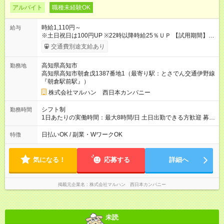
アルバイト
職種未経験OK
時給1,110円～
給与
※土日祝日は100円UP ※22時以降時給25％ＵＰ 【試用期間】試
用期間なし
交通費別途支給あり
高知県高知市
勤務地
高知県高知市朝倉戊1387番地1（最寄り駅：とさでん交通伊野線
『朝倉駅前駅』）
株式会社マルハン 西日本カンパニー
シフト制
勤務時間
1日あたりの実働時間：最大8時間/日 土日出勤できる方歓迎 募集
時間帯：8:00-17:00/15:00-24:00 詳しくは下記お問い合わせ電話
番号へご連絡ください。 0120-314-508(9時～20時土日祝も受
日払いOK / 副業・WワークOK
特徴
付) 1日6時間から勤務OK ※1日の実働は8時間以内です。
気になる！
応募する
詳細へ
掲載元企業名
株式会社マルハン 西日本カンパニー
未読