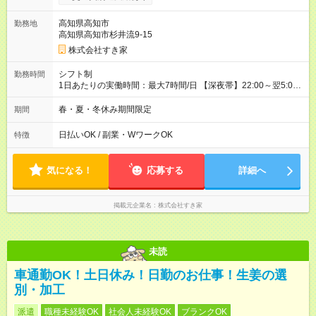
試用期間の実態は30日（※条件変更なし）ですが、切り上げで
一ヶ月とさせていただきます。 研修制度あり：15時間(研修中も
高知県高知市
勤務地
同時給）
高知県高知市杉井流9-15
株式会社すき家
シフト制
勤務時間
1日あたりの実働時間：最大7時間/日 【深夜帯】22:00～翌5:00
週2日～・1日2h～OK◎ ※22:00から翌5:00までは18歳以上の方
のみ勤務可能です（18歳未満の深夜業務禁止のため） ★深夜で
春・夏・冬休み期間限定
期間
も安心して働けます★ すき家では、ワンオペを禁止していま
す。 必ず、2名以上での勤務を行いますので、安心して働けま
日払いOK / 副業・WワークOK
特徴
す。
気になる！
応募する
詳細へ
掲載元企業名
株式会社すき家
未読
車通勤OK！土日休み！日勤のお仕事！生姜の選
別・加工
派遣
職種未経験OK
社会人未経験OK
ブランクOK