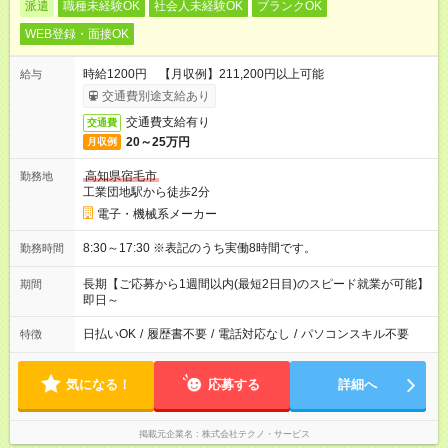
派遣
職種未経験OK
社会人未経験OK
ブランクOK
WEB登録・面接OK
時給1200円 【月収例】211,200円以上可能
給与
交通費別途支給あり
交通費支給有り
交通費
20～25万円
月収例
高知県宿毛市
勤務地
工業団地駅から徒歩2分
電子・機械系メーカー
8:30～17:30 ※表記のうち実働8時間です。
勤務時間
長期【ご応募から1週間以内(最短2日目)のスピード就業が可能】
期間
即日～
日払いOK
/
履歴書不要
/
電話対応なし
/
パソコンスキル不要
特徴
気になる！
応募する
詳細へ
掲載元企業名
株式会社テクノ・サービス