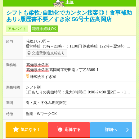
未読
シフトも柔軟♪自動化でカンタン接客◎！食事補助
あり♪履歴書不要／すき家 56号土佐高岡店
アルバイト
職種未経験OK
時給1,070円～
給与
通常時給（5時～22時）：1100円 深夜時給（22時～翌5時）：
1375円 高校生時給：1070円 【特別手当】早朝手当（5：00-9：
交通費別途支給あり
00）時給+150円 【試用期間】試用期間あり 試用期間の長さ：1
ヶ月 雇用形態、給与は本採用時と同じです。 試用期間の実態は
高知県土佐市
勤務地
30日（※条件変更なし）ですが、切り上げで一ヶ月とさせてい
高知県土佐市
高岡町字野田南ノ丁乙3369-1
ただきます。 研修制度あり：15時間(研修中も同時給）
株式会社すき家
シフト制
勤務時間
1日あたりの実働時間：最大8時間/日 0:00-24:00 週2日～・1日
2h～OK ＜シフト例＞ 〇朝帯 5:00-9:00 〇昼帯 9:00-14:00 〇午
後帯 14:00-18:00 〇夜帯 18:00-22:00 〇深夜帯 22:00-翌5:00 基
春・夏・冬休み期間限定
期間
本は固定シフトですが家庭の都合などイレギュラーには対応し
ます♪
副業・WワークOK
特徴
気になる！
応募する
詳細へ