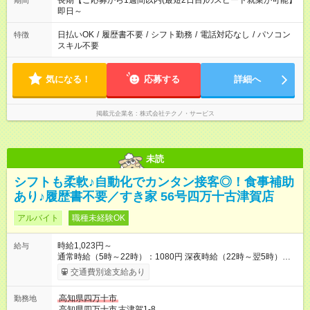
長期【ご応募から1週間以内(最短2日目)のスピード就業が可能】
期間
即日～
日払いOK
/
履歴書不要
/
シフト勤務
/
電話対応なし
/
パソコン
特徴
スキル不要
気になる！
応募する
詳細へ
掲載元企業名
株式会社テクノ・サービス
未読
シフトも柔軟♪自動化でカンタン接客◎！食事補助
あり♪履歴書不要／すき家 56号四万十古津賀店
アルバイト
職種未経験OK
時給1,023円～
給与
通常時給（5時～22時）：1080円 深夜時給（22時～翌5時）：
1350円 高校生時給：1023円 【特別手当】早朝手当（5：00-9：
交通費別途支給あり
00）時給+150円 【試用期間】試用期間あり 試用期間の長さ：1
ヶ月 雇用形態、給与は本採用時と同じです。 試用期間の実態は
高知県四万十市
勤務地
30日（※条件変更なし）ですが、切り上げで一ヶ月とさせてい
高知県四万十市
古津賀1-8