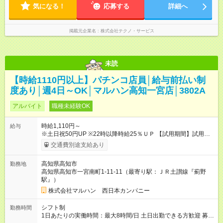
気になる！
応募する
詳細へ
掲載元企業名
株式会社テクノ・サービス
未読
【時給1110円以上】パチンコ店員│給与前払い制
度あり│週4日～OK│マルハン高知一宮店│3802A
アルバイト
職種未経験OK
時給1,110円～
給与
※土日祝50円UP ※22時以降時給25％ＵＰ 【試用期間】試用期
間なし
交通費別途支給あり
高知県高知市
勤務地
高知県高知市一宮南町1-11-11（最寄り駅：ＪＲ土讃線『薊野
駅』）
株式会社マルハン 西日本カンパニー
シフト制
勤務時間
1日あたりの実働時間：最大8時間/日 土日出勤できる方歓迎 募集