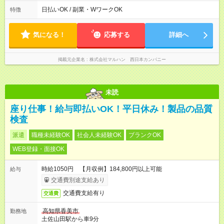
時間帯：8:00-17:00/15:30-24:30 詳しくは下記お問い合わせ電話
番号へご連絡ください。 0120-314-508(9時～20時土日祝も受
日払いOK / 副業・WワークOK
特徴
付) 1日6時間から勤務OK ※1日の実働は8時間以内です。
気になる！
応募する
詳細へ
掲載元企業名
株式会社マルハン 西日本カンパニー
未読
座り仕事！給与即払いOK！平日休み！製品の品質
検査
派遣
職種未経験OK
社会人未経験OK
ブランクOK
WEB登録・面接OK
時給1050円 【月収例】184,800円以上可能
給与
交通費別途支給あり
交通費支給有り
交通費
高知県香美市
勤務地
土佐山田駅から車9分