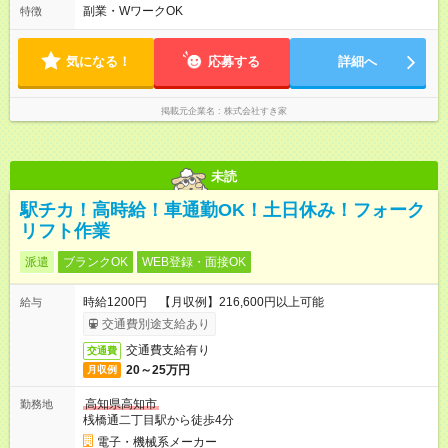
す。 必ず、2名以上での勤務を行いますので、安心して働けま
副業・WワークOK
特徴
す。
気になる！
応募する
詳細へ
掲載元企業名
株式会社すき家
未読
駅チカ！高時給！車通勤OK！土日休み！フォーク
リフト作業
派遣
ブランクOK
WEB登録・面接OK
時給1200円 【月収例】216,600円以上可能
給与
交通費別途支給あり
交通費支給有り
交通費
20～25万円
月収例
高知県高知市
勤務地
桟橋通二丁目駅から徒歩4分
電子・機械系メーカー