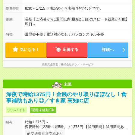
8:30～17:15 ※表記のうち実働7時間45分です。
勤務時間
長期【ご応募から1週間以内(最短2日目)のスピード就業が可能】
期間
即日～
履歴書不要
/
電話対応なし
/
パソコンスキル不要
特徴
気になる！
応募する
詳細へ
掲載元企業名
株式会社テクノ・サービス
未読
深夜で時給1375円！金銭のやり取りほぼなし！食
事補助もあり◎／すき家 高知IC店
アルバイト
職種未経験OK
時給1,375円～
給与
深夜時給（22時～翌5時）：1375円 【試用期間】試用期間あり
試用期間の長さ：1ヶ月 雇用形態、給与は本採用時と同じです。
交通費別途支給あり