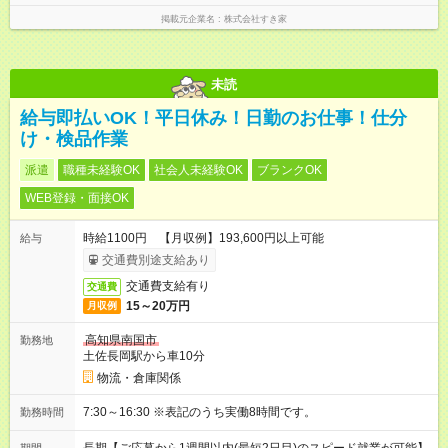
掲載元企業名
株式会社すき家
未読
給与即払いOK！平日休み！日勤のお仕事！仕分
け・検品作業
派遣
職種未経験OK
社会人未経験OK
ブランクOK
WEB登録・面接OK
時給1100円 【月収例】193,600円以上可能
給与
交通費別途支給あり
交通費支給有り
交通費
15～20万円
月収例
高知県南国市
勤務地
土佐長岡駅から車10分
物流・倉庫関係
7:30～16:30 ※表記のうち実働8時間です。
勤務時間