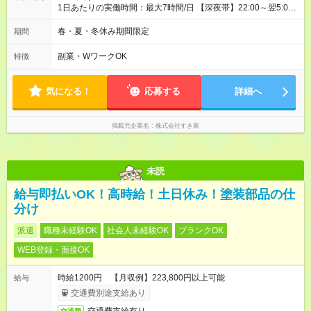
1日あたりの実働時間：最大7時間/日 【深夜帯】22:00～翌5:00
週2日～・1日2h～OK◎ ※22:00から翌5:00までは18歳以上の方
のみ勤務可能です（18歳未満の深夜業務禁止のため） ★深夜で
春・夏・冬休み期間限定
期間
も安心して働けます★ すき家では、ワンオペを禁止していま
す。 必ず、2名以上での勤務を行いますので、安心して働けま
副業・WワークOK
特徴
す。
気になる！
応募する
詳細へ
掲載元企業名
株式会社すき家
未読
給与即払いOK！高時給！土日休み！塗装部品の仕
分け
派遣
職種未経験OK
社会人未経験OK
ブランクOK
WEB登録・面接OK
時給1200円 【月収例】223,800円以上可能
給与
交通費別途支給あり