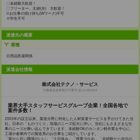
〇未経験大歓迎！
〇フリーター、主婦(夫) 大歓迎！
※お仕事の掛け持ち(Wワーク)不可
※学生不可
派遣先の概要
業種
日用品医薬関係
派遣会社情報
株式会社テクノ・サービス
労働者派遣事業許可番号:派13-080693
業界大手スタッフサービスグループ企業！全国各地で
案件多数！
2003年の設立以来、製造分野に特化した人材派遣サービスを手がけてきた当
社。日本の「ものづくり」現場のニーズ拡大に伴い、当社にもさまざまな仕
事のニーズが舞い込んできています。未経験OKのカンタン軽作業を中心に、
工場や倉庫内での製造系のお仕事をご紹介しています。
「家から近い職場がいい」「土日休み」「残業少なめ」「未経験から自分の