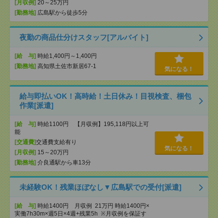
[月収例]
20～25万円
[勤務地]
広島駅から徒歩5分
夜勤の商品仕分けスタッフ[アルバイト]
[給 与]
時給1,400円～1,400円
[勤務地]
高知県土佐市新居67-1
気になる！
給与即払いOK！高時給！土日休み！目視検査、梱包
作業[派遣]
[給 与]
時給1100円 【月収例】195,118円以上可
能
[交通費]
交通費支給有り
気になる！
[月収例]
15～20万円
[勤務地]
介良通駅から車13分
未経験OK！残業ほぼなし▼広島駅での受付[派遣]
[給 与]
時給1400円 月収例 21万円 時給1400円×
実働7h30m×週5日×4週+残業5h ※月収例を保証す