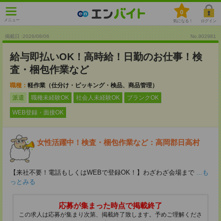
0
メニュー
気になる！
ログイン
掲載日 :2026
/
08
/
06
No.902981
給与即払いOK！高時給！日勤のお仕事！検
査・梱包作業など
職種：
軽作業（仕分け・ピッキング・検品、商品管理）
派遣
職種未経験OK
社会人未経験OK
ブランクOK
WEB登録・面接OK
女性活躍中！検査・梱包作業など：高岡郡日高村
【来社不要！電話もしくはWEBで登録OK！】わざわざ会場まで
...も
っとみる
応募が集まった時点で掲載終了
この求人は応募が集まり次第、掲載終了致します。予めご理解くださ