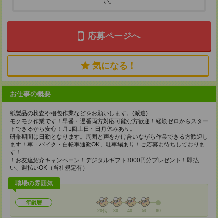
い。
応募ページへ
気になる！
お仕事の概要
紙製品の検査や梱包作業などをお願いします。(派遣)
モクモク作業です！早番・遅番両方対応可能な方歓迎！経験ゼロからスター
トできるから安心！月1回土日・日月休みあり。
研修期間は日勤となります。周囲と声をかけ合いながら作業できる方歓迎し
ます！車・バイク・自転車通勤OK、駐車場あり！ご応募お待ちしておりま
す！
！お友達紹介キャンペーン！デジタルギフト3000円分プレゼント！即払
い、週払いOK（当社規定有）
職場の雰囲気
年齢層
20代
30
40
50
60