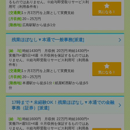
るものではありません。※給与即受取りサービス利
用可（利用条件有）
気になる！
[交通費]
1ヶ月3万円を上限として実費支給
[月収例]
20～25万円
[勤務地]
広島駅駅から徒歩1分
残業ほぼなし▼本通で一般事務[派遣]
[給 与]
時給1430円 月収例 20万円 時給1430円×
実働7h×週5日×4週 ※月収例を保証するものではあ
りません。※給与即受取りサービス利用可（利用条
件有）
[交通費]
1ヶ月3万円を上限として実費支給
気になる！
[月収例]
20～25万円
[勤務地]
本通駅から徒歩1分
/
紙屋町西駅から徒歩5
分
17時まで＊未経験OK！残業ほぼなし▼本通での金融
事務（証券）[派遣]
[給 与]
時給1600円 月収例 22万円 時給1600円×
実働7h×週5日×4週 ※月収例を保証するものではあ
りません。※給与即受取りサービス利用可（利用条