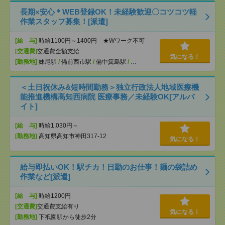
長期×安心＊WEB登録OK！未経験歓迎〇コツコツ軽
作業スタッフ募集！[派遣]
[給 与]
時給1100円～1400円 ★Wワーク不可
[交通費]
交通費全額支給
気になる！
[勤務地]
妹尾駅
/
備前西市駅
/
備中箕島駅
/
…
＜土日祝休み&短時間勤務＞独立行政法人地域医療機
能推進機構高知西病院 医療事務／未経験OK[アルバ
イト]
[給 与]
時給1,030円～
[勤務地]
高知県高知市神田317-12
気になる！
給与即払いOK！駅チカ！日勤のお仕事！麺の袋詰め
作業など[派遣]
[給 与]
時給1200円
[交通費]
交通費支給有り
気になる！
[勤務地]
下祇園駅から徒歩2分