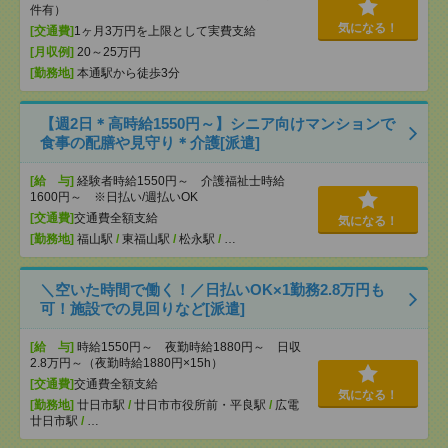
件有）
気になる！
[交通費]
1ヶ月3万円を上限として実費支給
[月収例]
20～25万円
[勤務地]
本通駅から徒歩3分
【週2日＊高時給1550円～】シニア向けマンションで
食事の配膳や見守り＊介護[派遣]
[給 与]
経験者時給1550円～ 介護福祉士時給
1600円～ ※日払い/週払いOK
[交通費]
交通費全額支給
気になる！
[勤務地]
福山駅
/
東福山駅
/
松永駅
/
…
＼空いた時間で働く！／日払いOK×1勤務2.8万円も
可！施設での見回りなど[派遣]
[給 与]
時給1550円～ 夜勤時給1880円～ 日収
2.8万円～（夜勤時給1880円×15h）
[交通費]
交通費全額支給
気になる！
[勤務地]
廿日市駅
/
廿日市市役所前・平良駅
/
広電
廿日市駅
/
…