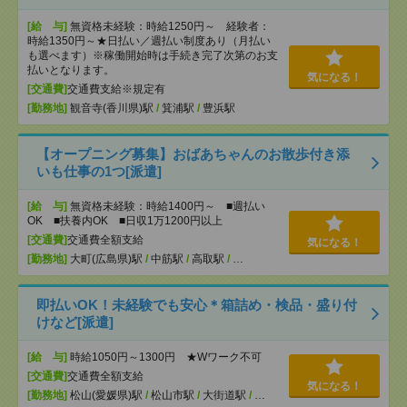
[給 与]
無資格未経験：時給1250円～ 経験者：
時給1350円～★日払い／週払い制度あり（月払い
も選べます）※稼働開始時は手続き完了次第のお支
払いとなります。
気になる！
[交通費]
交通費支給※規定有
[勤務地]
観音寺(香川県)駅
/
箕浦駅
/
豊浜駅
【オープニング募集】おばあちゃんのお散歩付き添
いも仕事の1つ[派遣]
[給 与]
無資格未経験：時給1400円～ ■週払い
OK ■扶養内OK ■日収1万1200円以上
[交通費]
交通費全額支給
気になる！
[勤務地]
大町(広島県)駅
/
中筋駅
/
高取駅
/
…
即払いOK！未経験でも安心＊箱詰め・検品・盛り付
けなど[派遣]
[給 与]
時給1050円～1300円 ★Wワーク不可
[交通費]
交通費全額支給
気になる！
[勤務地]
松山(愛媛県)駅
/
松山市駅
/
大街道駅
/
…