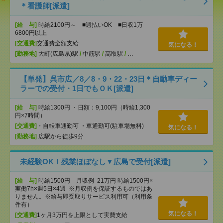
＊看護師[派遣]
[給 与]
時給2100円～ ■週払いOK ■日収1万
6800円以上
[交通費]
交通費全額支給
気になる！
[勤務地]
大町(広島県)駅
/
中筋駅
/
高取駅
/
…
【単発】呉市広／8／8・9・22・23日＊自動車ディー
ラーでの受付・1日でもＯＫ[派遣]
[給 与]
時給1300円 ・日額：9,100円（時給1,300
円×7時間）
[交通費]
・自転車通勤可 ・車通勤可(駐車場無料)
気になる！
[勤務地]
広駅から徒歩9分
未経験OK！残業ほぼなし▼広島で受付[派遣]
[給 与]
時給1500円 月収例 21万円 時給1500円×
実働7h×週5日×4週 ※月収例を保証するものではあ
りません。※給与即受取りサービス利用可（利用条
件有）
気になる！
[交通費]
1ヶ月3万円を上限として実費支給