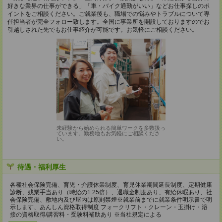
好きな業界の仕事ができる」「車・バイク通勤がいい」などお仕事探しのポ
イントをご相談ください。ご就業後も、職場での悩みやトラブルについて専
任担当者が完全フォロー致します。全国に事業所を開設しておりますのでお
引越しされた先でもお仕事紹介が可能です。お気軽にご相談ください。
未経験から始められる簡単ワークを多数扱っ
ています。勤務地もお気軽にご相談くださ
い。
待遇・福利厚生
各種社会保険完備、育児・介護休業制度、育児休業期間延長制度、定期健康
診断、残業手当あり（時給の1.25倍）、退職金制度あり、有給休暇あり、社
会保険完備、敷地内及び屋内は原則禁煙※就業前までに就業条件明示書で明
示します、あんしん資格取得制度 フォークリフト・クレーン・玉掛け・溶
接の資格取得/講習料・受験料補助あり ※当社規定による