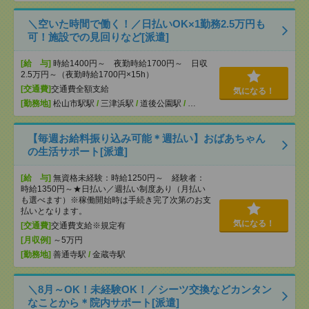
＼空いた時間で働く！／日払いOK×1勤務2.5万円も
可！施設での見回りなど[派遣]
[給 与]
時給1400円～ 夜勤時給1700円～ 日収
2.5万円～（夜勤時給1700円×15h）
[交通費]
交通費全額支給
気になる！
[勤務地]
松山市駅駅
/
三津浜駅
/
道後公園駅
/
…
【毎週お給料振り込み可能＊週払い】おばあちゃん
の生活サポート[派遣]
[給 与]
無資格未経験：時給1250円～ 経験者：
時給1350円～★日払い／週払い制度あり（月払い
も選べます）※稼働開始時は手続き完了次第のお支
払いとなります。
気になる！
[交通費]
交通費支給※規定有
[月収例]
～5万円
[勤務地]
善通寺駅
/
金蔵寺駅
＼8月～OK！未経験OK！／シーツ交換などカンタン
なことから＊院内サポート[派遣]