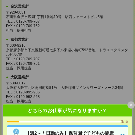
金沢営業所
〒920-0031
石川県金沢市広岡1丁目1番地10号 駅西ファーストビル5階
TEL：0120-709-707
FAX：0120-709-762
担当：採用担当
京都営業所
〒600-8216
京都府京都市下京区新町通七条下ル東塩小路町593番地 トラスコクリスタ
ルビル7階
TEL：0120-709-707
FAX：0120-709-751
担当：採用担当
大阪営業所
〒530-0017
大阪府大阪市北区角田町8番1号 大阪梅田ツインタワーズ・ノース34階
TEL：0120-995-985
FAX：0120-992-568
担当：採用担当
×
どちらのお仕事が気になりますか？
神戸営業所
〒650-0044
兵庫県神戸市中央区東川崎町1丁目3番3号 神戸ハーバーランドセンタービ
1
/10
ル18階
TEL：0120-995-984
【週2～＊日勤のみ】保育園で子どもの健康
FAX：0120-709-785