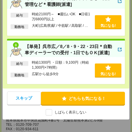
管理など＊看護師[派遣]
担当：採用担当
広島営業所
時給2100円～ ■週払いOK ■日収1
給与
〒730-0031
万6800円以上
広島県広島市中区紙屋町2丁目1番地22号 広島興銀ビル11階
大町(広島県)駅 / 中筋駅 / 高取駅 / …
気になる!
勤務地
TEL：0120-709-707
FAX：0120-934-504
担当：採用担当
松山営業所
【単発】呉市広／8／8・9・22・23日＊自動
〒790-0003
車ディーラーでの受付・1日でもＯＫ[派遣]
愛媛県松山市三番町7丁目1番地21号 ジブラルタ生命松山ビル8階
TEL：0120-709-707
時給1300円 ・日額：9,100円（時給
給与
FAX：0120-709-890
1,300円×7時間）
担当：採用担当
広駅から徒歩9分
気になる!
勤務地
福岡営業所
〒810-0801
福岡県福岡市博多区中洲5丁目6番24号 第6ガーデンビル2階
TEL：0120-709-707
FAX：0120-709-927
スキップ
どちらも気になる！
担当：採用担当
熊本営業所
しばらく表示しない
〒860-0806
熊本県熊本市中央区花畑町4番1号 太陽生命熊本第2ビル9階
TEL：0120-709-707
FAX：0120-934-611