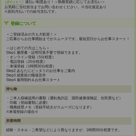
速払い制度あり！＜勤務実績に応じてお支払い＞
ポイント！
お気軽に当社担当までお問い合わせください。※当社規定あり
※原則月払いでの給与支払です。
登録について
＜ご登録済みの方も大歓迎！＞
ご応募からお仕事開始までがスムーズです。最短翌日からお仕事スタート！
＜はじめての方はこちら＞
Step1 履歴書・証明写真不要で登録できます。
・オンライン登録（5分程度）
・電話登録（20分程度）
・来場登録（1時間30分程度）
Step2 あなたにピッタリのお仕事をご案内
Step3 就業前の職場見学
Step4 雇用契約＆お仕事スタート
持ち物
・ご本人様確認用の書類（運転免許証、国民健康保険証、住民票など）
・印鑑（登録書類に必要)
・職務経歴メモ（登録手続きがスムーズになります）
※来場登録の場合※
所要時間
経験・スキル・ご希望などにより異なりますが、1時間30分程度です。