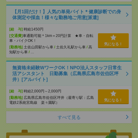
【月1回だけ！】人気の単発バイト＊健康診断での身
体測定や採血！様々な勤務地ご用意[派遣]
[給 与]
時給1450円
[交通費]
車通勤可能＊1km＝20円計算 ★車・自転
車・バイクOK！
気になる！
[勤務地]
土佐山田駅から車
/
土佐久礼駅から車
/
高
知駅から車
/
…
無資格未経験WワークOK！NPO法人スタッフ日常生
活アシスタント 日勤募集（広島県広島市佐伯区坪
井）[アルバイト]
[給 与]
時給2,000円～2,000円
[勤務地]
広島県広島市佐伯区坪井（最寄り駅：広島
気になる！
電鉄2系統宮島線 楽々園駅）
すべて見る