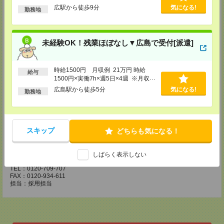
TEL：0120-709-707
広駅から徒歩9分
気になる!
勤務地
FAX：0120-934-504
担当：採用担当
松山営業所
未経験OK！残業ほぼなし▼広島で受付[派遣]
〒790-0003
愛媛県松山市三番町7丁目1番地21号 ジブラルタ生命松山ビル8階
TEL：0120-709-707
FAX：0120-709-890
時給1500円 月収例 21万円 時給
給与
担当：採用担当
1500円×実働7h×週5日×4週 ※月収例
を保証するものではありません。※給
福岡営業所
広島駅から徒歩5分
気になる!
勤務地
与即受取りサービス利用可（利用条件
〒810-0801
有）
福岡県福岡市博多区中洲5丁目6番24号 第6ガーデンビル2階
TEL：0120-709-707
FAX：0120-709-927
担当：採用担当
スキップ
どちらも気になる！
熊本営業所
〒860-0806
しばらく表示しない
熊本県熊本市中央区花畑町4番1号 太陽生命熊本第2ビル9階
TEL：0120-709-707
FAX：0120-934-611
担当：採用担当