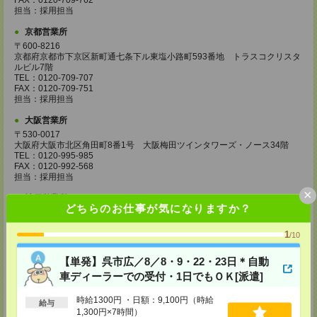
FAX：0120-709-762
担当：採用担当
京都営業所
〒600-8216
京都府京都市下京区新町通七条下ル東塩小路町593番地 トラスコクリスタ
ルビル7階
TEL：0120-709-707
FAX：0120-709-751
担当：採用担当
大阪営業所
〒530-0017
大阪府大阪市北区角田町8番1号 大阪梅田ツインタワーズ・ノース34階
TEL：0120-995-985
FAX：0120-992-568
担当：採用担当
×
神戸営業所
どちらのお仕事が気になりますか？
〒650-0044
兵庫県神戸市中央区東川崎町1丁目3番3号 神戸ハーバーランドセンタービ
ル18階
1
/10
TEL：0120-995-984
FAX：0120-709-785
【単発】呉市広／8／8・9・22・23日＊自動
担当：採用担当
車ディーラーでの受付・1日でもＯＫ[派遣]
広島営業所
時給1300円 ・日額：9,100円（時給
〒730-0031
給与
広島県広島市中区紙屋町2丁目1番地22号 広島興銀ビル11階
1,300円×7時間）