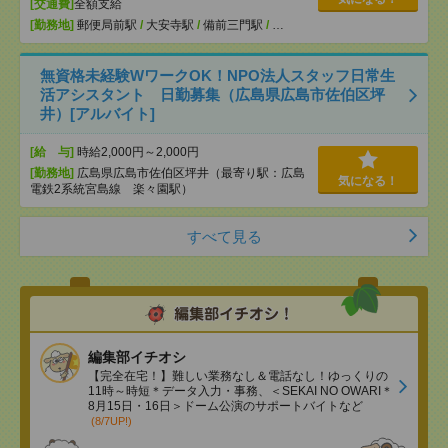
[交通費]
全額支給
[勤務地]
郵便局前駅
/
大安寺駅
/
備前三門駅
/
…
無資格未経験WワークOK！NPO法人スタッフ日常生
活アシスタント 日勤募集（広島県広島市佐伯区坪
井）[アルバイト]
[給 与]
時給2,000円～2,000円
[勤務地]
広島県広島市佐伯区坪井（最寄り駅：広島
気になる！
電鉄2系統宮島線 楽々園駅）
すべて見る
編集部イチオシ
【完全在宅！】難しい業務なし＆電話なし！ゆっくりの
11時～時短＊データ入力・事務、＜SEKAI NO OWARI＊
8月15日・16日＞ドーム公演のサポートバイトなど
(8/7UP!)