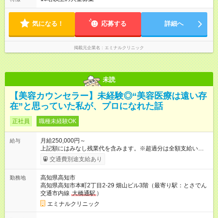
せん。また、完全予約制なので、想定外の残業なし◎無理なく私
生活との両立が叶います。
気になる！
応募する
詳細へ
掲載元企業名
エミナルクリニック
未読
【美容カウンセラー】未経験◎“美容医療は遠い存
在”と思っていた私が、プロになれた話
正社員
職種未経験OK
月給250,000円～
給与
上記額にはみなし残業代を含みます。※超過分は全額支給いたし
ます。 みなし残業代 34,100円／月 みなし残業時間 23時間／月
交通費別途支給あり
◆インセンティブを支給◆ 頑張りに応じて、インセンティブ（業
績賞与）として成果を還元しています。仕事のコツを掴んで、
高知県高知市
勤務地
【年収800万円】を記録している先輩社員も在籍しています。
高知県高知市本町2丁目2-29 畑山ビル3階（最寄り駅：とさでん
【試用期間】試用期間あり 試用期間の長さ：6ヶ月 ※ 雇用形態
交通市内線
大橋通駅
）
と給与に、本採用時と異なる部分があります。 雇用形態：中途
採用（契約社員） 給与：月給 240,000円以上 上記額にはみなし
エミナルクリニック
残業代を含みます。※超過分は全額支給いたします。 みなし残