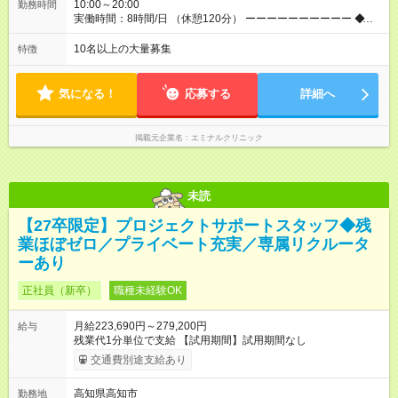
業代 32,600円／月 みなし残業時間 23時間／月
10:00～20:00
勤務時間
実働時間：8時間/日 （休憩120分） ーーーーーーーーーー ◆残
業少なめ＆通勤も楽々◆ ーーーーーーーーーー 始業時間は10時
とゆっくりなので、通勤ラッシュの中出社する大変さはありま
10名以上の大量募集
特徴
せん。また、完全予約制なので、想定外の残業なし◎無理なく私
生活との両立が叶います。
気になる！
応募する
詳細へ
掲載元企業名
エミナルクリニック
未読
【27卒限定】プロジェクトサポートスタッフ◆残
業ほぼゼロ／プライベート充実／専属リクルータ
ーあり
正社員（新卒）
職種未経験OK
月給223,690円～279,200円
給与
残業代1分単位で支給 【試用期間】試用期間なし
交通費別途支給あり
高知県高知市
勤務地