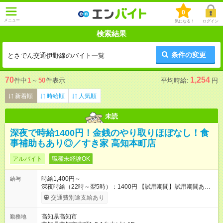
0
メニュー
気になる！
ログイン
検索結果
条件の変更
とさでん交通伊野線のバイト一覧
70
1,254
件中
1
～
50
件表示
平均時給:
円
新着順
時給順
人気順
未読
深夜で時給1400円！金銭のやり取りほぼなし！食
事補助もあり◎／すき家 高知本町店
アルバイト
職種未経験OK
時給1,400円～
給与
深夜時給（22時～翌5時）：1400円 【試用期間】試用期間あり
試用期間の長さ：1ヶ月 雇用形態、給与は本採用時と同じです。
交通費別途支給あり
試用期間の実態は30日（※条件変更なし）ですが、切り上げで
一ヶ月とさせていただきます。 研修制度あり：15時間(研修中も
高知県高知市
勤務地
同時給）