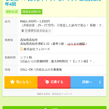
年4回
契約社員
職種未経験OK
時給1,450円～1,650円
給与
（月収目安：25～27万円） ◎安定した給与で安心！ 長期・フル
タイムで勤務いただける方にお越しいただきたいと思っていま
交通費別途支給あり
す。シフトが削られることはないので、安定した給与が入りま
す。 ◎日払い・週払いもOK！※規定あり すぐに働きたい、稼ぎ
高知県高知市
勤務地
たいという人もいると思います。このあたりは柔軟に対応する
高知県高知市堺町1-22（最寄り駅：
はりまや橋駅
）
ので、お気軽にご相談ください！ ※2ヶ月の試用期間がありま
す。その間の給与・待遇に変更はありません。 【試用期間】試
株式会社フェローズ
用期間あり 試用期間の長さ：2ヶ月 雇用形態、給与は本採用時
と同じです。
シフト制
勤務時間
1日あたりの実働時間：最大8時間/日 ＊【シフト例】＊
(1) 10:00～19:00 (2) 11:00～20:00 (3) 12:00～21:00 など ◎
いずれも実働8時間・休憩1時間です。中抜けシフトなどはあり
日払いOK / 10名以上の大量募集
特徴
ません。 ◎残業は少なく、月10時間未満です。「残業代で稼ぎ
たい」などあれば相談に応じますのでおっしゃってください！
気になる！
応募する
詳細へ
掲載元企業名
株式会社フェローズ