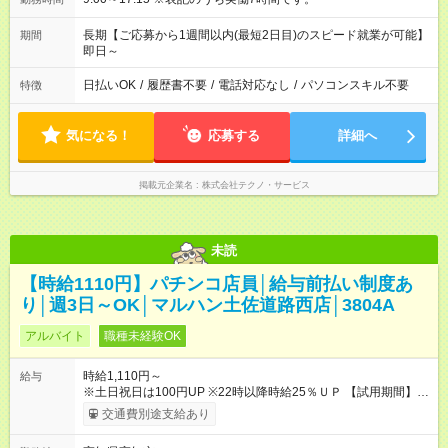
長期【ご応募から1週間以内(最短2日目)のスピード就業が可能】
期間
即日～
日払いOK
/
履歴書不要
/
電話対応なし
/
パソコンスキル不要
特徴
気になる！
応募する
詳細へ
掲載元企業名
株式会社テクノ・サービス
未読
【時給1110円】パチンコ店員│給与前払い制度あ
り│週3日～OK│マルハン土佐道路西店│3804A
アルバイト
職種未経験OK
時給1,110円～
給与
※土日祝日は100円UP ※22時以降時給25％ＵＰ 【試用期間】試
用期間なし
交通費別途支給あり