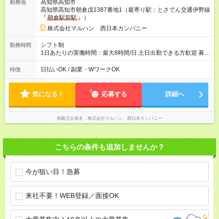
高知県高知市
勤務地
高知県高知市朝倉戊1387番地1（最寄り駅：とさでん交通伊野線
『
朝倉駅前駅
』）
株式会社マルハン 西日本カンパニー
シフト制
勤務時間
1日あたりの実働時間：最大8時間/日 土日出勤できる方歓迎 募集
時間帯：8:00-17:00/15:00-24:00 詳しくは下記お問い合わせ電話
番号へご連絡ください。 0120-314-508(9時～20時土日祝も受
日払いOK / 副業・WワークOK
特徴
付) 1日6時間から勤務OK ※1日の実働は8時間以内です。
気になる！
応募する
詳細へ
掲載元企業名
株式会社マルハン 西日本カンパニー
こちらの条件も追加しませんか？
今が狙い目！急募
来社不要！WEB登録／面接OK