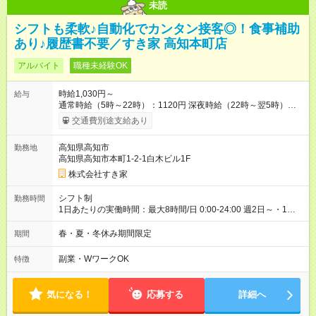
未読
シフトも柔軟♪自動化でカンタン接客◎！食事補助
あり♪履歴書不要／すき家 高知本町店
アルバイト
職種未経験OK
時給1,030円～
給与
通常時給（5時～22時）：1120円 深夜時給（22時～翌5時）：
1400円 高校生時給：1030円 【特別手当】早朝手当（5：00-9：
交通費別途支給あり
00）時給+150円 【試用期間】試用期間あり 試用期間の長さ：1
ヶ月 雇用形態、給与は本採用時と同じです。 試用期間の実態は
高知県高知市
勤務地
30日（※条件変更なし）ですが、切り上げで一ヶ月とさせてい
高知県高知市本町1-2-1白木ビル1F
ただきます。 研修制度あり：15時間(研修中も同時給）
株式会社すき家
シフト制
勤務時間
1日あたりの実働時間：最大8時間/日 0:00-24:00 週2日～・1日
2h～OK ＜シフト例＞ 〇朝帯 5:00-9:00 〇昼帯 9:00-14:00 〇午
後帯 14:00-18:00 〇夜帯 18:00-22:00 〇深夜帯 22:00-翌5:00 基
春・夏・冬休み期間限定
期間
本は固定シフトですが家庭の都合などイレギュラーには対応し
ます♪
副業・WワークOK
特徴
気になる！
応募する
詳細へ