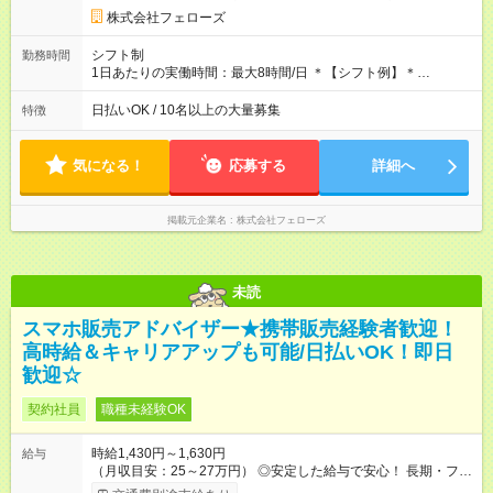
す。その間の給与・待遇に変更はありません。 【試用期間】試
株式会社フェローズ
用期間あり 試用期間の長さ：2ヶ月 雇用形態、給与は本採用時
と同じです。
シフト制
勤務時間
1日あたりの実働時間：最大8時間/日 ＊【シフト例】＊
(1) 10:00～19:00 (2) 11:00～20:00 (3) 12:00～21:00 など ◎
いずれも実働8時間・休憩1時間です。中抜けシフトなどはあり
日払いOK / 10名以上の大量募集
特徴
ません。 ◎残業は少なく、月10時間未満です。「残業代で稼ぎ
たい」などあれば相談に応じますのでおっしゃってください！
気になる！
応募する
詳細へ
掲載元企業名
株式会社フェローズ
未読
スマホ販売アドバイザー★携帯販売経験者歓迎！
高時給＆キャリアアップも可能/日払いOK！即日
歓迎☆
契約社員
職種未経験OK
時給1,430円～1,630円
給与
（月収目安：25～27万円） ◎安定した給与で安心！ 長期・フル
タイムで勤務いただける方にお越しいただきたいと思っていま