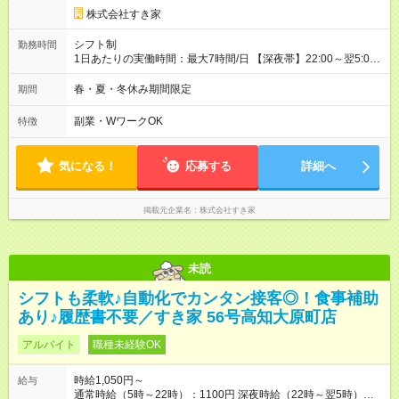
株式会社すき家
シフト制
勤務時間
1日あたりの実働時間：最大7時間/日 【深夜帯】22:00～翌5:00
週2日～・1日2h～OK◎ ※22:00から翌5:00までは18歳以上の方
のみ勤務可能です（18歳未満の深夜業務禁止のため） ★深夜で
春・夏・冬休み期間限定
期間
も安心して働けます★ すき家では、ワンオペを禁止していま
す。 必ず、2名以上での勤務を行いますので、安心して働けま
副業・WワークOK
特徴
す。
気になる！
応募する
詳細へ
掲載元企業名
株式会社すき家
未読
シフトも柔軟♪自動化でカンタン接客◎！食事補助
あり♪履歴書不要／すき家 56号高知大原町店
アルバイト
職種未経験OK
時給1,050円～
給与
通常時給（5時～22時）：1100円 深夜時給（22時～翌5時）：