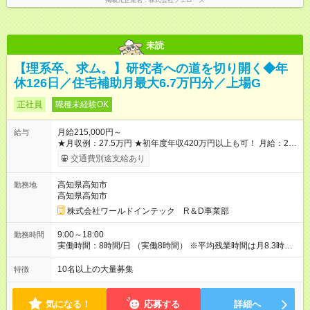
掲載元企業名
株式会社フェローズ
未読
【理系卒、求ム。】研究者への道を切り開く◆年
休126日／住宅補助月最大6.7万円分／上場G
正社員
職種未経験OK
月給215,000円～
給与
★月収例：27.5万円 ★初年度年収420万円以上も可！ 月給：21
万5000円×12ヶ月 家賃補助：6.7万円×12ヶ月 ※1 賞与：4ヶ月
交通費別途支給あり
分 ※2 ――――――――――――――― 【合計】年424.4万円
この収入が手堅く狙えます。資格手当の支給や、年2回分の帰省
高知県高知市
勤務地
費用全額負担も! ※1 規定あり ※2 賞与年2回支給（昨年度実績は
高知県高知市
約3.8～4.5ヶ月分）。 ★あなたの頑張りを給与に反映！ 案件ご
とではなく、スキルの向上・資格取得・社内試験の結果、配属
株式会社ワールドインテック R＆D事業部
先での評価などを給与に反映。研究者としての努力がしっかり
報われる体制です！ ◎残業代は別途全額支給いたします。 ◎年
9:00～18:00
勤務時間
齢、スキル、適性などを考慮のうえ決定します。 【試用期間】
実働時間：8時間/日 （実働8時間） ※平均残業時間は月8.3時間
試用期間あり 試用期間の長さ：3ヶ月 雇用形態、給与は本採用
とほとんどナシ。ワークライフバランスも取りやすいです。
時と同じです。
10名以上の大量募集
特徴
気になる！
応募する
詳細へ