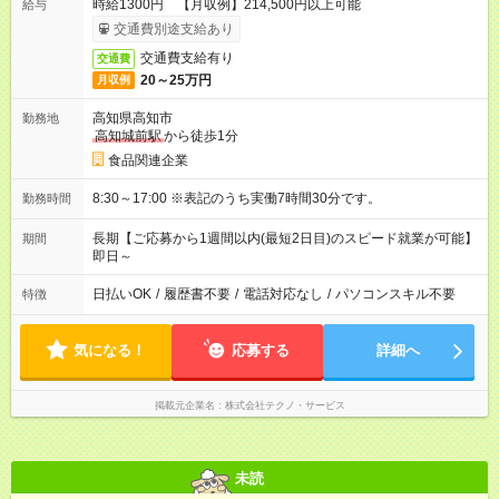
時給1300円 【月収例】214,500円以上可能
給与
交通費別途支給あり
交通費支給有り
交通費
20～25万円
月収例
高知県高知市
勤務地
高知城前駅
から徒歩1分
食品関連企業
8:30～17:00 ※表記のうち実働7時間30分です。
勤務時間
長期【ご応募から1週間以内(最短2日目)のスピード就業が可能】
期間
即日～
日払いOK
/
履歴書不要
/
電話対応なし
/
パソコンスキル不要
特徴
気になる！
応募する
詳細へ
掲載元企業名
株式会社テクノ・サービス
未読