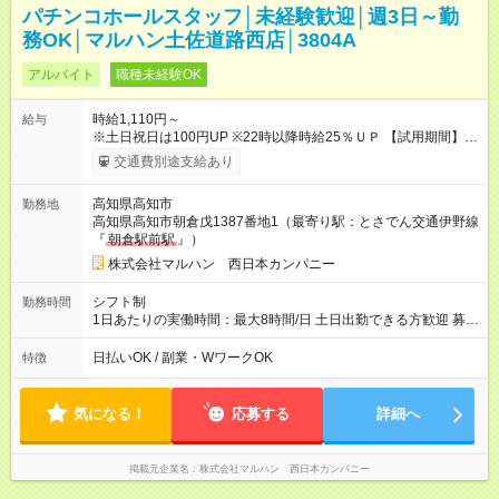
パチンコホールスタッフ│未経験歓迎│週3日～勤
務OK│マルハン土佐道路西店│3804A
アルバイト
職種未経験OK
時給1,110円～
給与
※土日祝日は100円UP ※22時以降時給25％ＵＰ 【試用期間】試
用期間なし
交通費別途支給あり
高知県高知市
勤務地
高知県高知市朝倉戊1387番地1（最寄り駅：とさでん交通伊野線
『
朝倉駅前駅
』）
株式会社マルハン 西日本カンパニー
シフト制
勤務時間
1日あたりの実働時間：最大8時間/日 土日出勤できる方歓迎 募集
時間帯：8:00-17:00/15:00-24:00 詳しくは下記お問い合わせ電話
番号へご連絡ください。 0120-314-508(9時～20時土日祝も受
日払いOK / 副業・WワークOK
特徴
付) 1日6時間から勤務OK ※1日の実働は8時間以内です。
気になる！
応募する
詳細へ
掲載元企業名
株式会社マルハン 西日本カンパニー