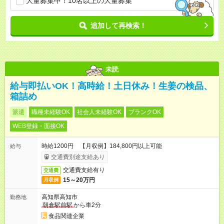
大量募集中！10名以上の大量募集
追加して再検索！
未読
給与即払いOK！高時給！土日休み！生姜の検品、
箱詰め
派遣
職種未経験OK
社会人未経験OK
ブランクOK
WEB登録・面接OK
時給1200円 【月収例】184,800円以上可能
給与
交通費別途支給あり
交通費支給有り
交通費
15～20万円
月収例
高知県高知市
勤務地
朝倉駅前駅
から車2分
食品関連企業