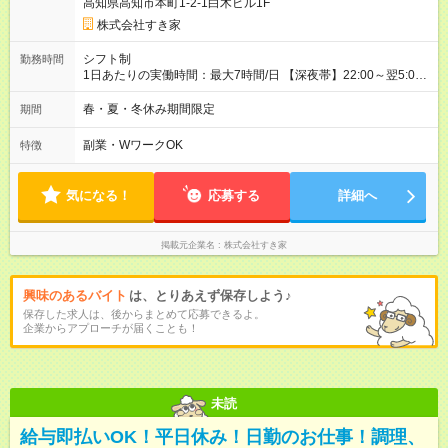
高知県高知市本町1-2-1白木ビル1F
株式会社すき家
シフト制
勤務時間
1日あたりの実働時間：最大7時間/日 【深夜帯】22:00～翌5:00
週2日～・1日2h～OK◎ ※22:00から翌5:00までは18歳以上の方
のみ勤務可能です（18歳未満の深夜業務禁止のため） ★深夜で
春・夏・冬休み期間限定
期間
も安心して働けます★ すき家では、ワンオペを禁止していま
す。 必ず、2名以上での勤務を行いますので、安心して働けま
副業・WワークOK
特徴
す。
気になる！
応募する
詳細へ
掲載元企業名
株式会社すき家
興味のあるバイト
は、とりあえず保存しよう♪
保存した求人は、後からまとめて応募できるよ。
企業からアプローチが届くことも！
未読
給与即払いOK！平日休み！日勤のお仕事！調理、