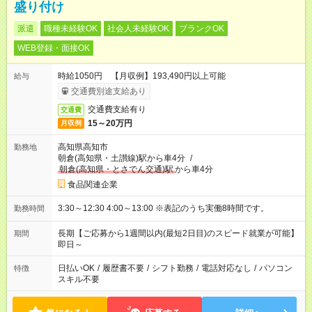
盛り付け
派遣
職種未経験OK
社会人未経験OK
ブランクOK
WEB登録・面接OK
時給1050円 【月収例】193,490円以上可能
給与
交通費別途支給あり
交通費支給有り
交通費
15～20万円
月収例
高知県高知市
勤務地
朝倉(高知県・土讃線)駅から車4分
/
朝倉(高知県・とさでん交通)駅
から車4分
食品関連企業
3:30～12:30 4:00～13:00 ※表記のうち実働8時間です。
勤務時間
長期【ご応募から1週間以内(最短2日目)のスピード就業が可能】
期間
即日～
日払いOK
/
履歴書不要
/
シフト勤務
/
電話対応なし
/
パソコン
特徴
スキル不要