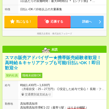
1日あたりの実働時間：最大8時間/日 ＊【シフト例】＊
(1) 10:00～19:00 (2) 11:00～20:00 (3) 12:00～21:00 など ◎
いずれも実働8時間・休憩1時間です。中抜けシフトなどはあり
日払いOK / 10名以上の大量募集
特徴
ません。 ◎残業は少なく、月10時間未満です。「残業代で稼ぎ
たい」などあれば相談に応じますのでおっしゃってください！
気になる！
応募する
詳細へ
掲載元企業名
株式会社フェローズ
未読
スマホ販売アドバイザー★携帯販売経験者歓迎！
高時給＆キャリアアップも可能/日払いOK！即日
歓迎☆
契約社員
職種未経験OK
時給1,430円～1,630円
給与
（月収目安：25～27万円） ◎安定した給与で安心！ 長期・フル
タイムで勤務いただける方にお越しいただきたいと思っていま
交通費別途支給あり
す。シフトが削られることはないので、安定した給与が入りま
す。 ◎日払い・週払いもOK！※規定あり すぐに働きたい、稼ぎ
高知県高知市
勤務地
たいという人もいると思います。このあたりは柔軟に対応する
高知県高知市堺町1-22（最寄り駅：
はりまや橋駅
）
ので、お気軽にご相談ください！ ※2ヶ月の試用期間がありま