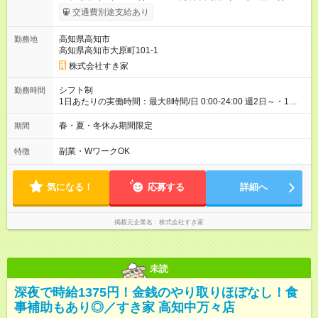
1375円 高校生時給：1050円 【特別手当】早朝手当（5：00-9：
交通費別途支給あり
00）時給+150円 【試用期間】試用期間あり 試用期間の長さ：1
ヶ月 雇用形態、給与は本採用時と同じです。 試用期間の実態は
高知県高知市
勤務地
30日（※条件変更なし）ですが、切り上げで一ヶ月とさせてい
高知県高知市大原町101-1
ただきます。 研修制度あり：15時間(研修中も同時給）
株式会社すき家
シフト制
勤務時間
1日あたりの実働時間：最大8時間/日 0:00-24:00 週2日～・1日
2h～OK ＜シフト例＞ 〇朝帯 5:00-9:00 〇昼帯 9:00-14:00 〇午
後帯 14:00-18:00 〇夜帯 18:00-22:00 〇深夜帯 22:00-翌5:00 基
春・夏・冬休み期間限定
期間
本は固定シフトですが家庭の都合などイレギュラーには対応し
ます♪
副業・WワークOK
特徴
気になる！
応募する
詳細へ
掲載元企業名
株式会社すき家
未読
深夜で時給1375円！金銭のやり取りほぼなし！食
事補助もあり◎／すき家 高知中万々店