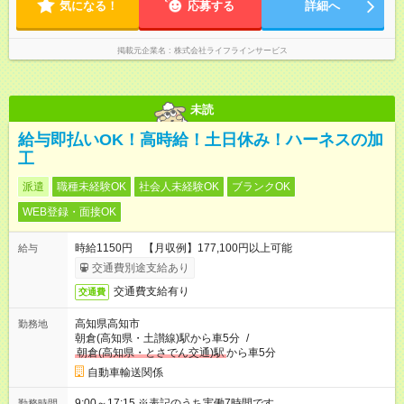
気になる！
応募する
詳細へ
掲載元企業名
株式会社ライフラインサービス
未読
給与即払いOK！高時給！土日休み！ハーネスの加
工
派遣
職種未経験OK
社会人未経験OK
ブランクOK
WEB登録・面接OK
時給1150円 【月収例】177,100円以上可能
給与
交通費別途支給あり
交通費支給有り
交通費
高知県高知市
勤務地
朝倉(高知県・土讃線)駅から車5分
/
朝倉(高知県・とさでん交通)駅
から車5分
自動車輸送関係
9:00～17:15 ※表記のうち実働7時間です。
勤務時間