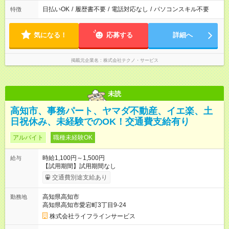
日払いOK
/
履歴書不要
/
電話対応なし
/
パソコンスキル不要
特徴
気になる！
応募する
詳細へ
掲載元企業名
株式会社テクノ・サービス
未読
高知市、事務パート、ヤマダ不動産、イエ楽、土
日祝休み、未経験でのOK！交通費支給有り
アルバイト
職種未経験OK
時給1,100円～1,500円
給与
【試用期間】試用期間なし
交通費別途支給あり
高知県高知市
勤務地
高知県高知市愛宕町3丁目9-24
株式会社ライフラインサービス