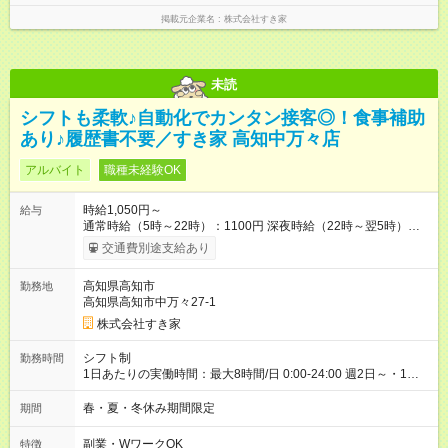
掲載元企業名
株式会社すき家
未読
シフトも柔軟♪自動化でカンタン接客◎！食事補助
あり♪履歴書不要／すき家 高知中万々店
アルバイト
職種未経験OK
時給1,050円～
給与
通常時給（5時～22時）：1100円 深夜時給（22時～翌5時）：
1375円 高校生時給：1050円 【特別手当】早朝手当（5：00-9：
交通費別途支給あり
00）時給+150円 【試用期間】試用期間あり 試用期間の長さ：1
ヶ月 雇用形態、給与は本採用時と同じです。 試用期間の実態は
高知県高知市
勤務地
30日（※条件変更なし）ですが、切り上げで一ヶ月とさせてい
高知県高知市中万々27-1
ただきます。 研修制度あり：15時間(研修中も同時給）
株式会社すき家
シフト制
勤務時間
1日あたりの実働時間：最大8時間/日 0:00-24:00 週2日～・1日
2h～OK ＜シフト例＞ 〇朝帯 5:00-9:00 〇昼帯 9:00-14:00 〇午
後帯 14:00-18:00 〇夜帯 18:00-22:00 〇深夜帯 22:00-翌5:00 基
春・夏・冬休み期間限定
期間
本は固定シフトですが家庭の都合などイレギュラーには対応し
ます♪
副業・WワークOK
特徴