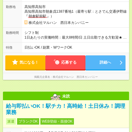
高知県高知市
勤務地
高知県高知市朝倉戊1387番地1（最寄り駅：とさでん交通伊野線
『
朝倉駅前駅
』）
株式会社マルハン 西日本カンパニー
シフト制
勤務時間
1日あたりの実働時間：最大8時間/日 土日出勤できる方歓迎★ 募
集時間帯：8:00-17:00/15:00-24:00 週3日、1日6時間0分から勤
務OK！ 詳しくは下記お問い合わせ電話番号へご連絡ください。
日払いOK / 副業・WワークOK
特徴
0120-314-508(9時～20時土日祝も受付)
気になる！
応募する
詳細へ
掲載元企業名
株式会社マルハン 西日本カンパニー
未読
給与即払いOK！駅チカ！高時給！土日休み！調理
業務
派遣
ブランクOK
WEB登録・面接OK