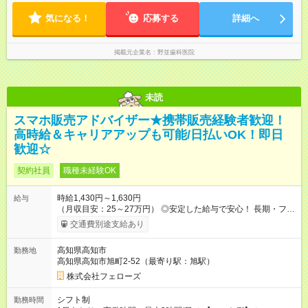
気になる！
応募する
詳細へ
掲載元企業名
野並歯科医院
未読
スマホ販売アドバイザー★携帯販売経験者歓迎！
高時給＆キャリアアップも可能/日払いOK！即日
歓迎☆
契約社員
職種未経験OK
時給1,430円～1,630円
給与
（月収目安：25～27万円） ◎安定した給与で安心！ 長期・フル
タイムで勤務いただける方にお越しいただきたいと思っていま
交通費別途支給あり
す。シフトが削られることはないので、安定した給与が入りま
す。 ◎日払い・週払いもOK！※規定あり すぐに働きたい、稼ぎ
高知県高知市
勤務地
たいという人もいると思います。このあたりは柔軟に対応する
高知県高知市旭町2-52（最寄り駅：旭駅）
ので、お気軽にご相談ください！ ※2ヶ月の試用期間がありま
す。その間の給与・待遇に変更はありません。 【試用期間】試
株式会社フェローズ
用期間あり 試用期間の長さ：2ヶ月 雇用形態、給与は本採用時
と同じです。
シフト制
勤務時間