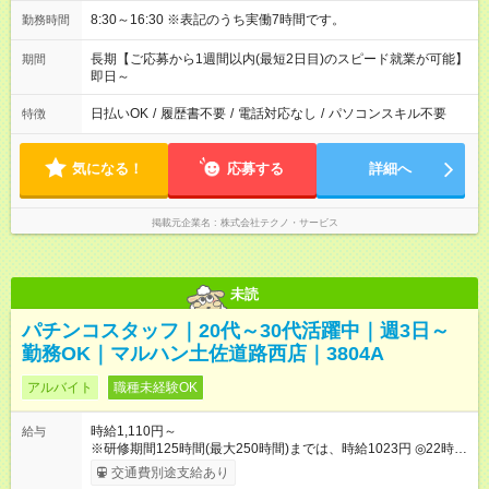
8:30～16:30 ※表記のうち実働7時間です。
勤務時間
長期【ご応募から1週間以内(最短2日目)のスピード就業が可能】
期間
即日～
日払いOK
/
履歴書不要
/
電話対応なし
/
パソコンスキル不要
特徴
気になる！
応募する
詳細へ
掲載元企業名
株式会社テクノ・サービス
未読
パチンコスタッフ｜20代～30代活躍中｜週3日～
勤務OK｜マルハン土佐道路西店｜3804A
アルバイト
職種未経験OK
時給1,110円～
給与
※研修期間125時間(最大250時間)までは、時給1023円 ◎22時以
降時給25％ＵＰ 【試用期間】試用期間なし
交通費別途支給あり