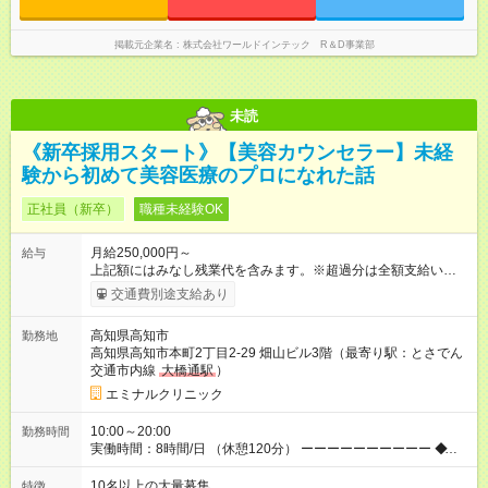
掲載元企業名
株式会社ワールドインテック R＆D事業部
未読
《新卒採用スタート》【美容カウンセラー】未経
験から初めて美容医療のプロになれた話
正社員（新卒）
職種未経験OK
月給250,000円～
給与
上記額にはみなし残業代を含みます。※超過分は全額支給いたし
ます。 みなし残業代 34,100円／月 みなし残業時間 23時間／月
交通費別途支給あり
◆インセンティブを支給◆ 頑張りに応じて、インセンティブ（業
績賞与）として成果を還元しています。仕事のコツを掴んで、
高知県高知市
勤務地
【年収800万円】を記録している先輩社員も在籍しています。
高知県高知市本町2丁目2-29 畑山ビル3階（最寄り駅：とさでん
【試用期間】試用期間あり 試用期間の長さ：6ヶ月 ※ 雇用形態
交通市内線
大橋通駅
）
と給与に、本採用時と異なる部分があります。 雇用形態：中途
採用（契約社員） 給与：月給 240,000円以上 上記額にはみなし
エミナルクリニック
残業代を含みます。※超過分は全額支給いたします。 みなし残
業代 32,600円／月 みなし残業時間 23時間／月
10:00～20:00
勤務時間
実働時間：8時間/日 （休憩120分） ーーーーーーーーーー ◆残
業少なめ＆通勤も楽々◆ ーーーーーーーーーー 始業時間は10時
とゆっくりなので、通勤ラッシュの中出社する大変さはありま
10名以上の大量募集
特徴