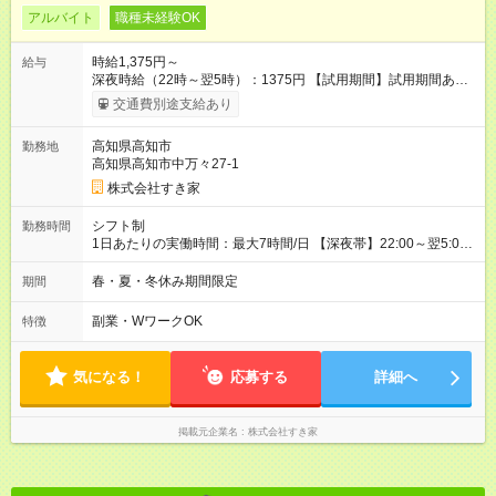
アルバイト
職種未経験OK
時給1,375円～
給与
深夜時給（22時～翌5時）：1375円 【試用期間】試用期間あり
試用期間の長さ：1ヶ月 雇用形態、給与は本採用時と同じです。
交通費別途支給あり
試用期間の実態は30日（※条件変更なし）ですが、切り上げで
一ヶ月とさせていただきます。 研修制度あり：15時間(研修中も
高知県高知市
勤務地
同時給）
高知県高知市中万々27-1
株式会社すき家
シフト制
勤務時間
1日あたりの実働時間：最大7時間/日 【深夜帯】22:00～翌5:00
週2日～・1日2h～OK◎ ※22:00から翌5:00までは18歳以上の方
のみ勤務可能です（18歳未満の深夜業務禁止のため） ★深夜で
春・夏・冬休み期間限定
期間
も安心して働けます★ すき家では、ワンオペを禁止していま
す。 必ず、2名以上での勤務を行いますので、安心して働けま
副業・WワークOK
特徴
す。
気になる！
応募する
詳細へ
掲載元企業名
株式会社すき家