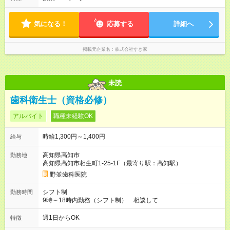
気になる！
応募する
詳細へ
掲載元企業名
株式会社すき家
未読
歯科衛生士（資格必修）
アルバイト
職種未経験OK
時給1,300円～1,400円
給与
高知県高知市
勤務地
高知県高知市相生町1-25-1F（最寄り駅：高知駅）
野並歯科医院
シフト制
勤務時間
9時～18時内勤務（シフト制） 相談して
週1日からOK
特徴