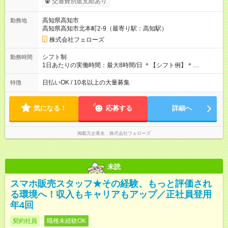
交通費別途支給あり
す。シフトが削られることはないので、安定した給与が入りま
す。 ◎日払い・週払いもOK！※規定あり すぐに働きたい、稼ぎ
高知県高知市
勤務地
たいという人もいると思います。このあたりは柔軟に対応する
高知県高知市北本町2-9（最寄り駅：高知駅）
ので、お気軽にご相談ください！ ※2ヶ月の試用期間がありま
す。その間の給与・待遇に変更はありません。 【試用期間】試
株式会社フェローズ
用期間あり 試用期間の長さ：2ヶ月 雇用形態、給与は本採用時
と同じです。
シフト制
勤務時間
1日あたりの実働時間：最大8時間/日 ＊【シフト例】＊
(1) 10:00～19:00 (2) 11:00～20:00 (3) 12:00～21:00 など ◎
いずれも実働8時間・休憩1時間です。中抜けシフトなどはあり
日払いOK / 10名以上の大量募集
特徴
ません。 ◎残業は少なく、月10時間未満です。「残業代で稼ぎ
たい」などあれば相談に応じますのでおっしゃってください！
気になる！
応募する
詳細へ
掲載元企業名
株式会社フェローズ
未読
スマホ販売スタッフ★その経験、もっと評価され
る環境へ！収入もキャリアもアップ／正社員登用
年4回
契約社員
職種未経験OK