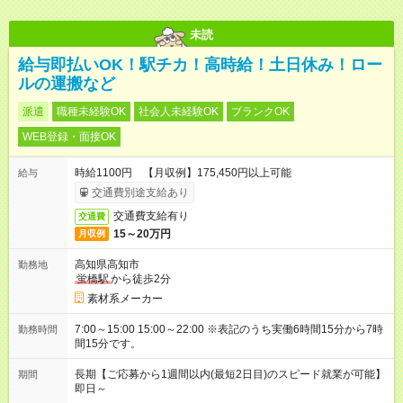
未読
給与即払いOK！駅チカ！高時給！土日休み！ロー
ルの運搬など
派遣
職種未経験OK
社会人未経験OK
ブランクOK
WEB登録・面接OK
時給1100円 【月収例】175,450円以上可能
給与
交通費別途支給あり
交通費支給有り
交通費
15～20万円
月収例
高知県高知市
勤務地
蛍橋駅
から徒歩2分
素材系メーカー
7:00～15:00 15:00～22:00 ※表記のうち実働6時間15分から7時
勤務時間
間15分です。
長期【ご応募から1週間以内(最短2日目)のスピード就業が可能】
期間
即日～