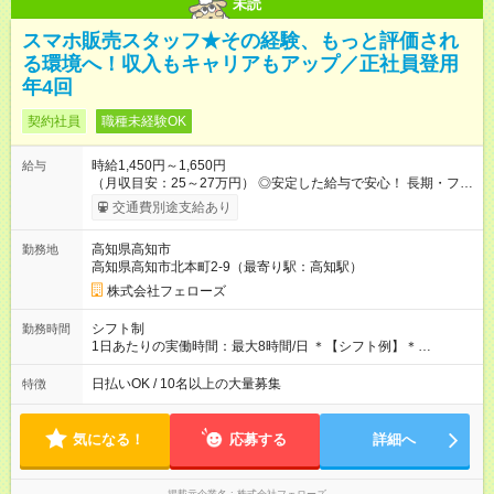
未読
スマホ販売スタッフ★その経験、もっと評価され
る環境へ！収入もキャリアもアップ／正社員登用
年4回
契約社員
職種未経験OK
時給1,450円～1,650円
給与
（月収目安：25～27万円） ◎安定した給与で安心！ 長期・フル
タイムで勤務いただける方にお越しいただきたいと思っていま
交通費別途支給あり
す。シフトが削られることはないので、安定した給与が入りま
す。 ◎日払い・週払いもOK！※規定あり すぐに働きたい、稼ぎ
高知県高知市
勤務地
たいという人もいると思います。このあたりは柔軟に対応する
高知県高知市北本町2-9（最寄り駅：高知駅）
ので、お気軽にご相談ください！ ※2ヶ月の試用期間がありま
す。その間の給与・待遇に変更はありません。 【試用期間】試
株式会社フェローズ
用期間あり 試用期間の長さ：2ヶ月 雇用形態、給与は本採用時
と同じです。
シフト制
勤務時間
1日あたりの実働時間：最大8時間/日 ＊【シフト例】＊
(1) 10:00～19:00 (2) 11:00～20:00 (3) 12:00～21:00 など ◎
いずれも実働8時間・休憩1時間です。中抜けシフトなどはあり
日払いOK / 10名以上の大量募集
特徴
ません。 ◎残業は少なく、月10時間未満です。「残業代で稼ぎ
たい」などあれば相談に応じますのでおっしゃってください！
気になる！
応募する
詳細へ