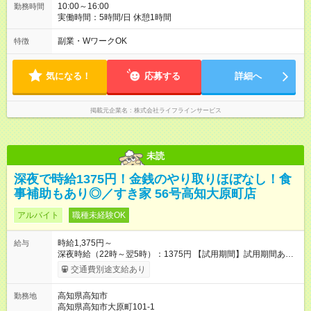
10:00～16:00
勤務時間
実働時間：5時間/日 休憩1時間
副業・WワークOK
特徴
気になる！
応募する
詳細へ
掲載元企業名
株式会社ライフラインサービス
未読
深夜で時給1375円！金銭のやり取りほぼなし！食
事補助もあり◎／すき家 56号高知大原町店
アルバイト
職種未経験OK
時給1,375円～
給与
深夜時給（22時～翌5時）：1375円 【試用期間】試用期間あり
試用期間の長さ：1ヶ月 雇用形態、給与は本採用時と同じです。
交通費別途支給あり
試用期間の実態は30日（※条件変更なし）ですが、切り上げで
一ヶ月とさせていただきます。 研修制度あり：15時間(研修中も
高知県高知市
勤務地
同時給）
高知県高知市大原町101-1