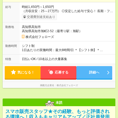
時給1,450円～1,650円
給与
（月収目安：25～27万円） ◎安定した給与で安心！ 長期・フル
タイムで勤務いただける方にお越しいただきたいと思っていま
交通費別途支給あり
す。シフトが削られることはないので、安定した給与が入りま
す。 ◎日払い・週払いもOK！※規定あり すぐに働きたい、稼ぎ
高知県高知市
勤務地
たいという人もいると思います。このあたりは柔軟に対応する
高知県高知市旭町2-52（最寄り駅：旭駅）
ので、お気軽にご相談ください！ ※2ヶ月の試用期間がありま
す。その間の給与・待遇に変更はありません。 【試用期間】試
株式会社フェローズ
用期間あり 試用期間の長さ：2ヶ月 雇用形態、給与は本採用時
と同じです。
シフト制
勤務時間
1日あたりの実働時間：最大8時間/日 ＊【シフト例】＊
(1) 10:00～19:00 (2) 11:00～20:00 (3) 12:00～21:00 など ◎
いずれも実働8時間・休憩1時間です。中抜けシフトなどはあり
日払いOK / 10名以上の大量募集
特徴
ません。 ◎残業は少なく、月10時間未満です。「残業代で稼ぎ
たい」などあれば相談に応じますのでおっしゃってください！
気になる！
応募する
詳細へ
掲載元企業名
株式会社フェローズ
未読
スマホ販売スタッフ★その経験、もっと評価され
る環境へ！収入もキャリアもアップ／正社員登用