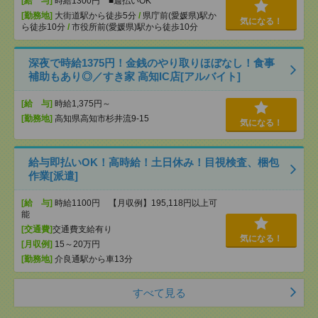
[給 与]
時給1300円 ■週払いOK
[勤務地]
大街道駅から徒歩5分
/
県庁前(愛媛県)駅か
気になる！
ら徒歩10分
/
市役所前(愛媛県)駅から徒歩10分
深夜で時給1375円！金銭のやり取りほぼなし！食事
補助もあり◎／すき家 高知IC店[アルバイト]
[給 与]
時給1,375円～
[勤務地]
高知県高知市杉井流9-15
気になる！
給与即払いOK！高時給！土日休み！目視検査、梱包
作業[派遣]
[給 与]
時給1100円 【月収例】195,118円以上可
能
[交通費]
交通費支給有り
気になる！
[月収例]
15～20万円
[勤務地]
介良通駅から車13分
すべて見る