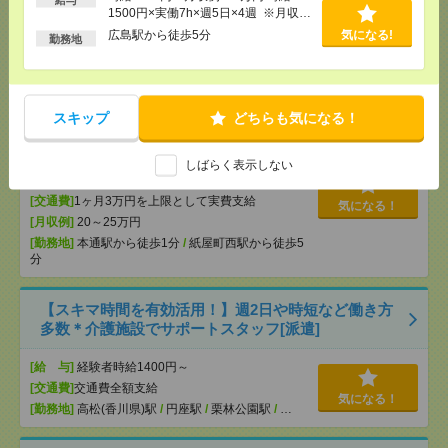
[交通費]
交通費支給有り
1500円×実働7h×週5日×4週 ※月収例
気になる！
[月収例]
15～20万円
を保証するものではありません。※給
広島駅から徒歩5分
気になる!
勤務地
[勤務地]
土佐長岡駅から車10分
与即受取りサービス利用可（利用条件
有）
残業ほぼなし▼本通で一般事務[派遣]
スキップ
どちらも気になる！
[給 与]
時給1430円 月収例 20万円 時給1430円×
実働7h×週5日×4週 ※月収例を保証するものではあ
りません。※給与即受取りサービス利用可（利用条
しばらく表示しない
件有）
[交通費]
1ヶ月3万円を上限として実費支給
気になる！
[月収例]
20～25万円
[勤務地]
本通駅から徒歩1分
/
紙屋町西駅から徒歩5
分
【スキマ時間を有効活用！】週2日や時短など働き方
多数＊介護施設でサポートスタッフ[派遣]
[給 与]
経験者時給1400円～
[交通費]
交通費全額支給
気になる！
[勤務地]
高松(香川県)駅
/
円座駅
/
栗林公園駅
/
…