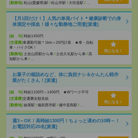
[勤務地]
松山(愛媛県)駅
/
松山市駅
/
大街道駅
/
…
【月1回だけ！】人気の単発バイト＊健康診断での身
体測定や採血！様々な勤務地ご用意[派遣]
[給 与]
時給1450円
[交通費]
車通勤可能＊1km＝20円計算 ★車・自転
車・バイクOK！
気になる！
[勤務地]
土佐山田駅から車
/
土佐久礼駅から車
/
高
知駅から車
/
…
お菓子の箱詰めなど、体に負担ナシ＆かんたん軽作
業がたくさん！[派遣]
[給 与]
時給1100円～1400円 ★Wワーク不可
[交通費]
交通費全額支給
気になる！
[勤務地]
妹尾駅
/
備前西市駅
/
備中箕島駅
/
…
週3～OK！高時給1300円！ちょっと遅めの10時～！
お電話対応20名[派遣]