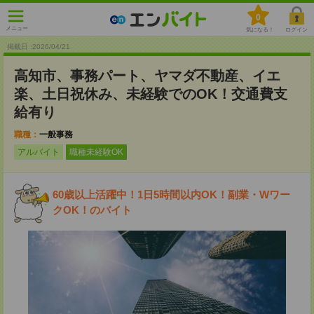
0
メニュー
気になる！
ログイン
掲載日 :2026
/
04
/
21
高知市、事務パート、ヤマダ不動産、イエ
楽、土日祝休み、未経験でのOK！交通費支
給有り
職種：
一般事務
アルバイト
職種未経験OK
60歳以上活躍中！1日5時間以内OK！副業・Wワー
クOK！のバイト