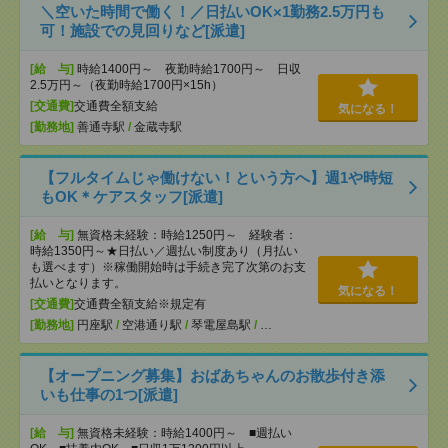
＼空いた時間で働く！／日払いOK×1勤務2.5万円も
可！施設での見回りなど[派遣]
[給 与]
時給1400円～ 夜勤時給1700円～ 日収
2.5万円～（夜勤時給1700円×15h）
[交通費]
交通費全額支給
気になる！
[勤務地]
善通寺駅
/
金蔵寺駅
【フルタイムじゃ働けない！という方へ】週1や時短
もOK＊ケアスタッフ[派遣]
[給 与]
無資格未経験：時給1250円～ 経験者：
時給1350円～★日払い／週払い制度あり（月払い
も選べます）※稼働開始時は手続き完了次第のお支
払いとなります。
気になる！
[交通費]
交通費全額支給※規定有
[勤務地]
円座駅
/
空港通り駅
/
琴電屋島駅
/
…
【オープニング募集】おばあちゃんのお散歩付き添
いも仕事の1つ[派遣]
[給 与]
無資格未経験：時給1400円～ ■週払い