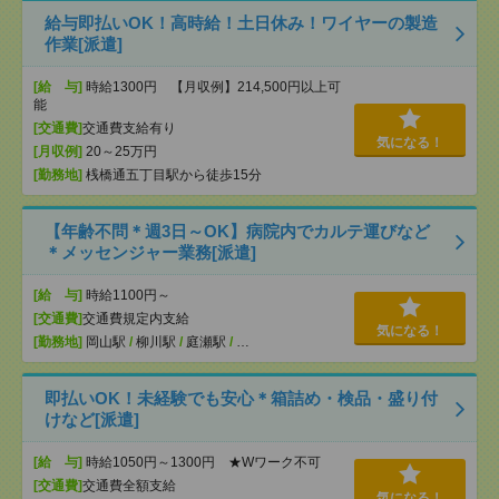
給与即払いOK！高時給！土日休み！ワイヤーの製造
作業[派遣]
[給 与]
時給1300円 【月収例】214,500円以上可
能
[交通費]
交通費支給有り
気になる！
[月収例]
20～25万円
[勤務地]
桟橋通五丁目駅から徒歩15分
【年齢不問＊週3日～OK】病院内でカルテ運びなど
＊メッセンジャー業務[派遣]
[給 与]
時給1100円～
[交通費]
交通費規定内支給
気になる！
[勤務地]
岡山駅
/
柳川駅
/
庭瀬駅
/
…
即払いOK！未経験でも安心＊箱詰め・検品・盛り付
けなど[派遣]
[給 与]
時給1050円～1300円 ★Wワーク不可
[交通費]
交通費全額支給
気になる！