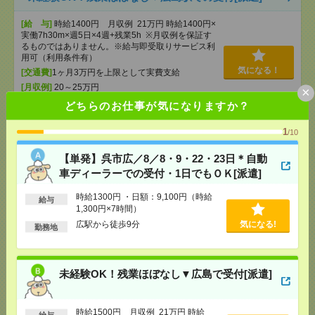
[給 与]
時給1400円 月収例 21万円 時給1400円×
実働7h30m×週5日×4週+残業5h ※月収例を保証す
るものではありません。※給与即受取りサービス利
用可（利用条件有）
気になる！
[交通費]
1ヶ月3万円を上限として実費支給
[月収例]
20～25万円
×
[勤務地]
広島駅駅から徒歩1分
どちらのお仕事が気になりますか？
1
/10
高知市、事務パート社員、ヤマダ不動産、イエ楽、
土日祝休み、未経験OK、交通費支給有り[アルバイ
【単発】呉市広／8／8・9・22・23日＊自動
ト]
車ディーラーでの受付・1日でもＯＫ[派遣]
[給 与]
時給1,000円～1,500円
時給1300円 ・日額：9,100円（時給
給与
[勤務地]
高知県高知市愛宕町3丁目9-24
1,300円×7時間）
気になる！
広駅から徒歩9分
気になる!
勤務地
給与即払いOK！平日休み！夜勤のお仕事！仕分け・
荷作り作業[派遣]
未経験OK！残業ほぼなし▼広島で受付[派遣]
[給 与]
時給1100円 【月収例】169,400円以上可
能
時給1500円 月収例 21万円 時給
給与