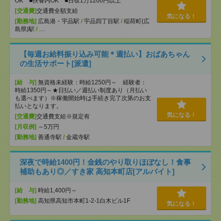
OK ■扶養内OK ■日収1万1200円以上
[交通費]
交通費全額支給
気になる！
[勤務地]
広島港・宇品駅
/
宇品四丁目駅
/
稲荷町(広
島県)駅
/
…
【毎週お給料振り込み可能＊週払い】おばあちゃん
の生活サポート[派遣]
[給 与]
無資格未経験：時給1250円～ 経験者：
時給1350円～★日払い／週払い制度あり（月払い
も選べます）※稼働開始時は手続き完了次第のお支
払いとなります。
気になる！
[交通費]
交通費支給※規定有
[月収例]
～5万円
[勤務地]
善通寺駅
/
金蔵寺駅
深夜で時給1400円！金銭のやり取りほぼなし！食事
補助もあり◎／すき家 高知本町店[アルバイト]
[給 与]
時給1,400円～
[勤務地]
高知県高知市本町1-2-1白木ビル1F
気になる！