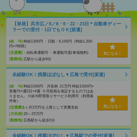
【単発】呉市広／8／8・9・22・23日＊自動車ディー
ラーでの受付・1日でもＯＫ[派遣]
[給 与]
時給1300円 ・日額：9,100円（時給1,300
円×7時間）
[交通費]
・自転車通勤可 ・車通勤可(駐車場無料)
気になる！
[勤務地]
広駅から徒歩9分
未経験OK！残業ほぼなし▼広島で受付[派遣]
[給 与]
時給1500円 月収例 21万円 時給1500円×
実働7h×週5日×4週 ※月収例を保証するものではあ
りません。※給与即受取りサービス利用可（利用条
件有）
気になる！
[交通費]
1ヶ月3万円を上限として実費支給
[月収例]
20～25万円
[勤務地]
広島駅から徒歩5分
未経験OK！残業ほぼなし▼広島駅での受付[派遣]