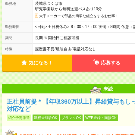
茨城県つくば市
勤務地
研究学園駅から無料送迎バスあり10分
大手メーカーで部品の簡単な組立をするお仕事！
<日勤×土日祝休み> 8：00～17：00 実働：8時間 休憩：
勤務時間
長期 ※開始日ご相談可能
期間
履歴書不要
/
服装自由
/
電話対応なし
特徴
気になる！
応募する
未読
正社員前提＊【年収360万以上】昇給賞与もし
対応など
紹介予定派遣
職種未経験OK
ブランクOK
WEB登録・面接OK