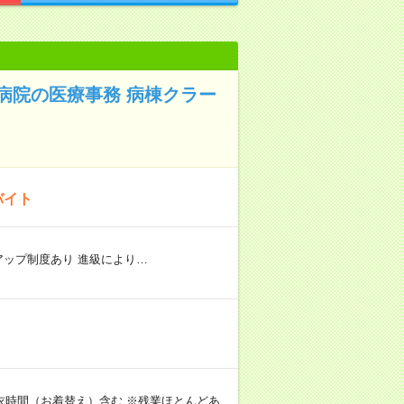
病院の医療事務 病棟クラー
バイト
リアアップ制度あり 進級により…
 ※更衣時間（お着替え）含む ※残業ほとんどあ