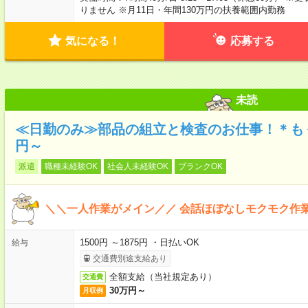
りません ※月11日・年間130万円の扶養範囲内勤務
気になる！
応募する
未読
≪日勤のみ≫部品の組立と検査のお仕事！＊もく
円～
派遣
職種未経験OK
社会人未経験OK
ブランクOK
＼＼一人作業がメイン／／ 会話ほぼなしモクモク作
1500円 ～1875円 ・日払いOK
給与
交通費別途支給あり
全額支給（当社規定あり）
交通費
30万円～
月収例