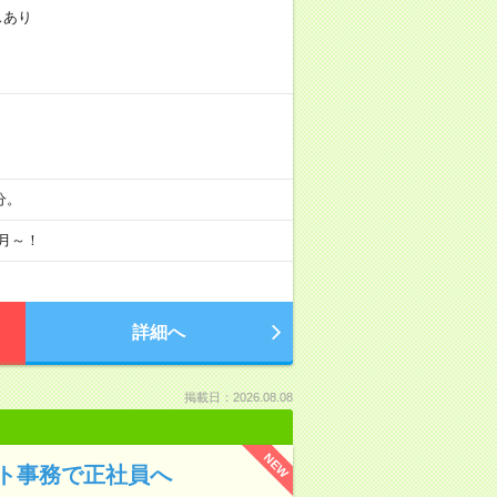
スあり
分。
月～！
詳細へ
掲載日：2026.08.08
NEW
ト事務で正社員へ