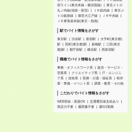
宿ライン(東北本線－横須賀線)
東京メトロ
丸ノ内線(池袋－荻窪)
ＪＲ総武線
東京メ
トロ銀座線
都営大江戸線
ＪＲ中央線
ＪＲ東海道本線(東京－熱海)
駅でバイト情報をさがす
東京駅
渋谷駅
新宿駅
大手町(東京都)
駅
田町(東京都)駅
新橋駅
三田(東京
都)駅
都庁前駅
横浜駅
西新宿駅
職種でバイト情報をさがす
事務・オフィスワーク系
販売・サービス・
営業系
クリエイティブ系
IT・エンジニ
ア系
技術系
医療・介護・福祉系
軽作
業・警備・イベント系
調査・教育・その他
こだわりでバイト情報をさがす
WEB登録・面接OK
交通費別途支給あり
英語力不要
履歴書不要
週5日勤務