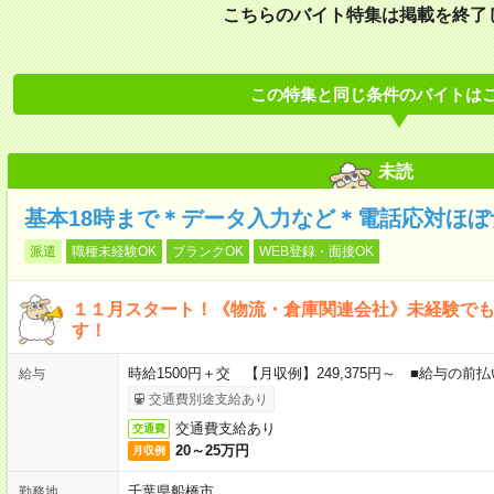
こちらのバイト特集は掲載を終了
この特集と同じ条件のバイトは
未読
基本18時まで＊データ入力など＊電話応対ほぼ
派遣
職種未経験OK
ブランクOK
WEB登録・面接OK
１１月スタート！《物流・倉庫関連会社》未経験で
す！
時給1500円＋交 【月収例】249,375円～ ■給与の
給与
交通費別途支給あり
交通費支給あり
交通費
20～25万円
月収例
千葉県船橋市
勤務地