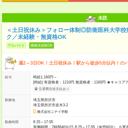
未読
＜土日祝休み＞フォロー体制◎防衛医科大学校
ク／未経験・無資格OK
アルバイト
職種未経験OK
週2～3日OK！土日祝休み！駅から徒歩5分以内！の
時給1,160円～
給与
[時給] 有資格者：1210円 無資格者：1160円 ★キャ
交通費別途支給あり
埼玉県所沢市
勤務地
埼玉県所沢市並木3-2
株式会社ニチイ学館
8:25～17:05
勤務時間
実働時間：7時間40分/日 8:25～17:05（休憩60分）