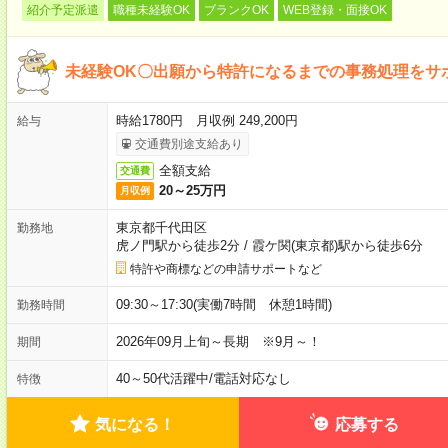
紹介予定派遣
職種未経験OK
ブランクOK
WEB登録・面接OK
未経験OK〇出願から特許になるまでの事務処理をサ
時給1780円 月収例 249,200円
給与
交通費別途支給あり
全額支給
交通費
20～25万円
月収例
東京都千代田区
勤務地
虎ノ門駅から徒歩2分
/
霞ケ関(東京都)駅から徒歩6分
特許や商標などの申請サポートなど
09:30～17:30(実働7時間 休憩1時間)
勤務時間
2026年09月上旬～長期 ※9月～！
期間
40～50代活躍中
/
電話対応なし
特徴
気になる！
応募する