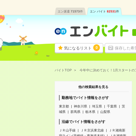
エン派遣
71573
件
エン バイト
82531
件
0
気になるリスト
保存した希
バイトTOP
今年中に決めておく！1月スタートの
他の検索結果を見る
勤務地でバイト情報をさがす
東京都
神奈川県
埼玉県
千葉県
茨
城県
群馬県
栃木県
山梨県
沿線でバイト情報をさがす
ＪＲ山手線
ＪＲ京浜東北線
ＪＲ湘南新
宿ライン(高崎線－東海道本線)
ＪＲ湘南新