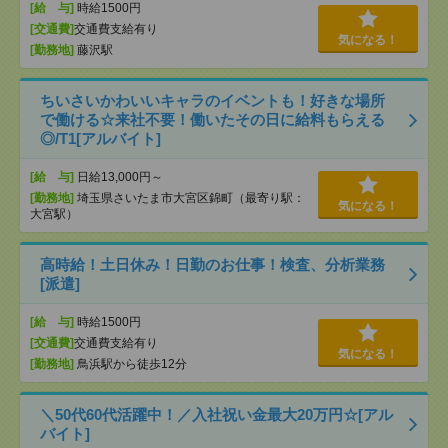
[給 与]
時給1500円
[交通費]
交通費支給有り
気になる！
[勤務地]
藤沢駅
ちいさいかわいいキャラのイベントも！好きな場所
で働ける☆来社不要！働いたその日に給料もらえる
◎/T1[アルバイト]
[給 与]
日給13,000円～
[勤務地]
埼玉県さいたま市大宮区錦町（最寄り駅：
気になる！
大宮駅）
高時給！土日休み！日勤のお仕事！検査、分析業務
[派遣]
[給 与]
時給1500円
[交通費]
交通費支給有り
気になる！
[勤務地]
鳥浜駅から徒歩12分
＼50代60代活躍中！／入社祝い金最大20万円☆[アル
バイト]