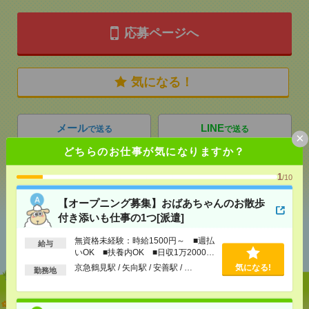
応募ページへ
気になる！
メール
LINE
で送る
で送る
×
どちらのお仕事が気になりますか？
シェア
ツイート
ブックマーク
1
/10
【オープニング募集】おばあちゃんのお散歩
付き添いも仕事の1つ[派遣]
あなたの閲覧履歴からの
おすすめ
無資格未経験：時給1500円～ ■週払
給与
いOK ■扶養内OK ■日収1万2000円
以上
京急鶴見駅 / 矢向駅 / 安善駅 / …
気になる!
勤務地
【オープニング募集】おばあちゃんのお散歩付き添