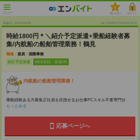
0
メニュー
気になる！
ログイン
掲載日 :2026
/
08
/
06
No.TEMPGT26-0497618
時給1800円＊＼紹介予定派遣+乗船経験者募
集/内航船の船舶管理業務！鶴見
職種：
貿易・国際事務
紹介予定派遣
WEB登録・面接OK
内航船の船舶管理業務！
乗船経験ある方募集正社員を目指せるお仕事PCスキル不要専門分
...
もっとみる
応募ページへ