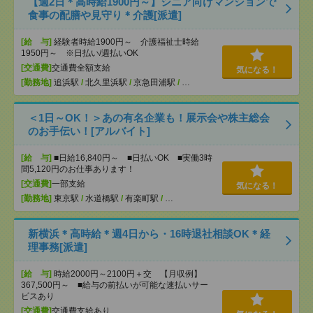
【週2日＊高時給1900円～】シニア向けマンションで
食事の配膳や見守り＊介護[派遣]
[給 与]
経験者時給1900円～ 介護福祉士時給
1950円～ ※日払い/週払いOK
[交通費]
交通費全額支給
気になる！
[勤務地]
追浜駅
/
北久里浜駅
/
京急田浦駅
/
…
＜1日～OK！＞あの有名企業も！展示会や株主総会
のお手伝い！[アルバイト]
[給 与]
■日給16,840円～ ■日払いOK ■実働3時
間5,120円のお仕事あります！
[交通費]
一部支給
気になる！
[勤務地]
東京駅
/
水道橋駅
/
有楽町駅
/
…
新横浜＊高時給＊週4日から・16時退社相談OK＊経
理事務[派遣]
[給 与]
時給2000円～2100円＋交 【月収例】
367,500円～ ■給与の前払いが可能な速払いサー
ビスあり
[交通費]
交通費支給あり