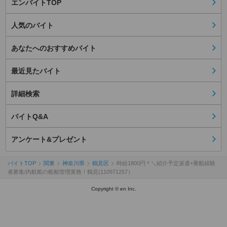
エンバイトTOP
人気のバイト
あなたへのおすすめバイト
最近見たバイト
詳細検索
バイトQ&A
アンケート&プレゼント
バイトTOP
関東
神奈川県
鶴見区
時給1800円＊＼紹介予定派遣+乗船経験
者募集/内航船の船舶管理業務！鶴見(110971257）
Copyright © en Inc.