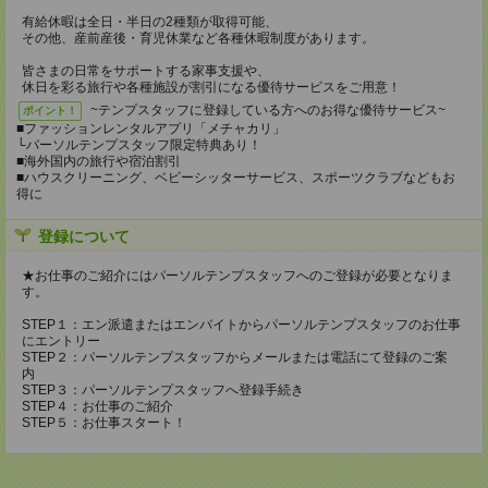
有給休暇は全日・半日の2種類が取得可能、
その他、産前産後・育児休業など各種休暇制度があります。
皆さまの日常をサポートする家事支援や、
休日を彩る旅行や各種施設が割引になる優待サービスをご用意！
~テンプスタッフに登録している方へのお得な優待サービス~
ポイント！
■ファッションレンタルアプリ「メチャカリ」
└パーソルテンプスタッフ限定特典あり！
■海外国内の旅行や宿泊割引
■ハウスクリーニング、ベビーシッターサービス、スポーツクラブなどもお
得に
登録について
★お仕事のご紹介にはパーソルテンプスタッフへのご登録が必要となりま
す。
STEP１：エン派遣またはエンバイトからパーソルテンプスタッフのお仕事
にエントリー
STEP２：パーソルテンプスタッフからメールまたは電話にて登録のご案
内
STEP３：パーソルテンプスタッフへ登録手続き
STEP４：お仕事のご紹介
STEP５：お仕事スタート！