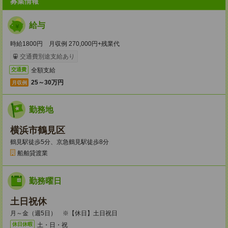
募集情報
給与
時給1800円 月収例 270,000円+残業代
交通費別途支給あり
全額支給
交通費
25～30万円
月収例
勤務地
横浜市鶴見区
鶴見駅徒歩5分、京急鶴見駅徒歩8分
船舶貸渡業
勤務曜日
土日祝休
月～金（週5日） ※【休日】土日祝日
土・日・祝
休日休暇