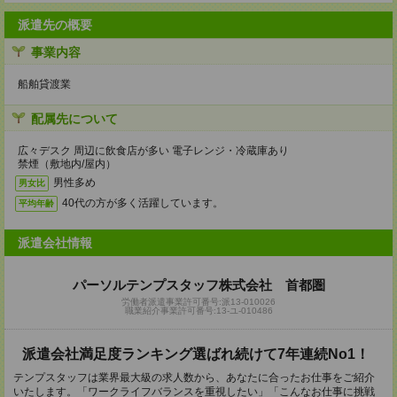
派遣先の概要
事業内容
船舶貸渡業
配属先について
広々デスク 周辺に飲食店が多い 電子レンジ・冷蔵庫あり
禁煙（敷地内/屋内）
男性多め
男女比
40代の方が多く活躍しています。
平均年齢
派遣会社情報
パーソルテンプスタッフ株式会社 首都圏
労働者派遣事業許可番号:派13-010026
職業紹介事業許可番号:13-ユ-010486
派遣会社満足度ランキング選ばれ続けて7年連続No1！
テンプスタッフは業界最大級の求人数から、あなたに合ったお仕事をご紹介
いたします。「ワークライフバランスを重視したい」「こんなお仕事に挑戦