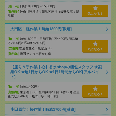
[給 与]
日給10,000円～15,500円
[勤務地]
神奈川県横浜市鶴見区岸谷（最寄り駅：鶴
気になる！
見駅）
大田区！軽作業！時給1800円[派遣]
[給 与]
時給1800円 日額平均1万4400円/月額30
万2400円/残込39万2400円
[交通費]
交通費支給（規定あり）
気になる！
[勤務地]
流通センター駅から車
【座り＆手作業中心】香水shopの梱包スタッフ ★副
業OK ★週1日からOK ★1日1時間からOK[アルバイ
ト]
[給 与]
時給1,400円～
[勤務地]
東京都千代田区内神田2丁目14番12号 星屋
気になる！
第六ビル402号（最寄り駅：神田駅）
小田原市！軽作業！時給1700円[派遣]