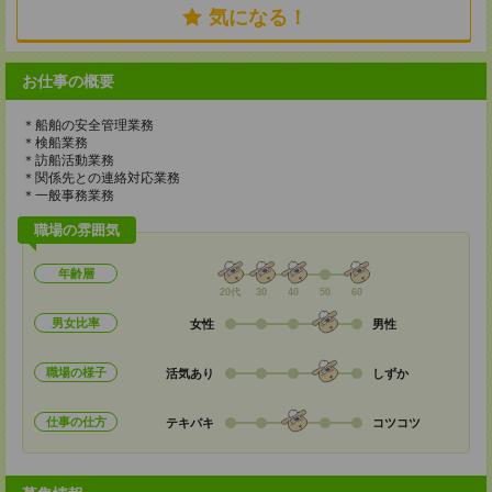
気になる！
お仕事の概要
＊船舶の安全管理業務
＊検船業務
＊訪船活動業務
＊関係先との連絡対応業務
＊一般事務業務
職場の雰囲気
年齢層
20代
30
40
50
60
男女比率
女性
男性
職場の様子
活気あり
しずか
仕事の仕方
テキパキ
コツコツ