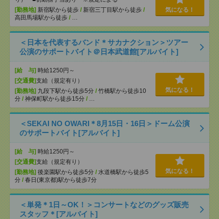
[勤務地]
新宿駅から徒歩
/
新宿三丁目駅から徒歩
/
気になる！
高田馬場駅から徒歩
/
…
＜日本を代表するバンド＊サカナクション＞ツアー
公演のサポートバイト＠日本武道館[アルバイト]
[給 与]
時給1250円～
[交通費]
支給（規定有り）
気になる！
[勤務地]
九段下駅から徒歩5分
/
竹橋駅から徒歩10
分
/
神保町駅から徒歩15分
/
…
＜SEKAI NO OWARI＊8月15日・16日＞ドーム公演
のサポートバイト[アルバイト]
[給 与]
時給1250円～
[交通費]
支給（規定有り）
気になる！
[勤務地]
後楽園駅から徒歩5分
/
水道橋駅から徒歩5
分
/
春日(東京都)駅から徒歩7分
＜単発＊1日～OK！＞コンサートなどのグッズ販売
スタッフ＊[アルバイト]