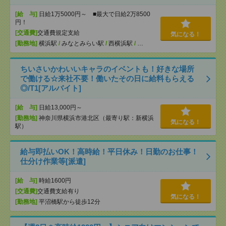
[給 与]
日給1万5000円～ ■最大で日給2万8500
円！
[交通費]
交通費規定支給
気になる！
[勤務地]
横浜駅
/
みなとみらい駅
/
西横浜駅
/
…
ちいさいかわいいキャラのイベントも！好きな場所
で働ける☆来社不要！働いたその日に給料もらえる
◎/T1[アルバイト]
[給 与]
日給13,000円～
[勤務地]
神奈川県横浜市港北区（最寄り駅：新横浜
気になる！
駅）
給与即払いOK！高時給！平日休み！日勤のお仕事！
仕分け作業等[派遣]
[給 与]
時給1600円
[交通費]
交通費支給有り
気になる！
[勤務地]
平沼橋駅から徒歩12分