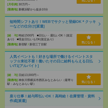
気になる！
[月収例]
30万円～
[勤務地]
新横浜駅から徒歩10分
短時間シフトあり！WEBでサクッと登録OK＊クッキ
ーなどの仕分け[派遣]
[給 与]
時給1500円 ■日払い・週払いOK！(規定
あり) ■現金日払いもOK(規定あり)
気になる！
[勤務地]
新宿駅
/
新宿三丁目駅
人気イベントも！好きな場所で働けるイベントスタ
ッフ☆来社不要！働いたその日に給料もらえる日払
い/T1[アルバイト]
[給 与]
日給13,000円～
[勤務地]
神奈川県横浜市西区みなとみらい（最寄り
気になる！
駅：みなとみらい駅）
座り仕事！給与即払いOK！高時給！在庫管理・資料
作成[派遣]