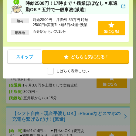
いも仕事の1つ[派遣]
時給2500円！17時まで＊残業ほぼなし▼車通
勤OK＊五井で一般事務[派遣]
[給 与]
無資格未経験：時給1500円～ ■週払い
OK ■扶養内OK ■日収1万2000円以上
時給2500円 月収例 35万円 時給
給与
2500円×実働7h×週5日×4週+残業
[交通費]
交通費全額支給
気になる！
3h ※月収例を保証するものではあり
五井駅からバス15分
気になる!
[勤務地]
京急鶴見駅
/
矢向駅
/
安善駅
/
…
勤務地
ません。※給与即受取りサービス利用
可（利用条件有）
時給2500円！17時まで＊残業ほぼなし▼車通勤OK＊
五井で一般事務[派遣]
スキップ
どちらも気になる！
[給 与]
時給2500円 月収例 35万円 時給2500円×
実働7h×週5日×4週+残業3h ※月収例を保証するも
しばらく表示しない
のではありません。※給与即受取りサービス利用可
（利用条件有）
気になる！
[交通費]
1ヶ月3万円を上限として実費支給
[月収例]
30万円～
[勤務地]
五井駅からバス15分
【シフト自由・現金手渡しOK】iPhoneなどスマホの
充電を繋げるだけ！[派遣]
[給 与]
時給1414円～ ▼日払いOK（規定あ
り） ■初勤務手当あり ※規定による