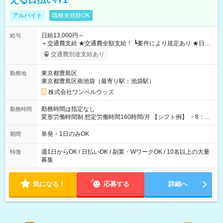
える日払い/T1
アルバイト
職種未経験OK
日給13,000円～
給与
＋交通費支給 ★交通費全額支給！ ┗案件により規定あり ★日払
いOK！（規定あり） ┗働いたその日に現金GET♪ お仕事後はコ
交通費別途支給あり
ンビニATMから 日払い分を引き落とせます！ 【試用期間】試
用期間なし
東京都豊島区
勤務地
東京都豊島区南池袋（最寄り駅：池袋駅）
株式会社ワンベルウッズ
勤務時間は指定なし
勤務時間
変形労働時間制 想定労働時間160時間/月 【シフト例】 ・8：00
～21：00
単発・1日のみOK
期間
週1日からOK / 日払いOK / 副業・WワークOK / 10名以上の大量
特徴
募集
気になる！
応募する
詳細へ