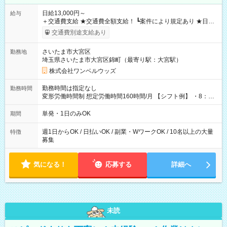
日給13,000円～
給与
＋交通費支給 ★交通費全額支給！ ┗案件により規定あり ★日払
いOK！（規定あり） ┗働いたその日に現金GET♪ お仕事後はコ
交通費別途支給あり
ンビニATMから 日払い分を引き落とせます！ 【試用期間】試
用期間なし
さいたま市大宮区
勤務地
埼玉県さいたま市大宮区錦町（最寄り駅：大宮駅）
株式会社ワンベルウッズ
勤務時間は指定なし
勤務時間
変形労働時間制 想定労働時間160時間/月 【シフト例】 ・8：00
～21：00
単発・1日のみOK
期間
週1日からOK / 日払いOK / 副業・WワークOK / 10名以上の大量
特徴
募集
気になる！
応募する
詳細へ
未読