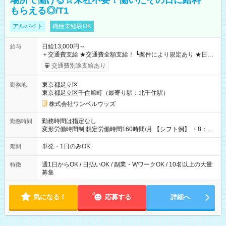
場所で働ける☆来社不要！働いたその日に給料
もらえる◎/T1
アルバイト
職種未経験OK
日給13,000円～
給与
＋交通費支給 ★交通費全額支給！ ┗案件により規定あり ★日払
いOK！（規定あり） ┗働いたその日に現金GET♪ お仕事後はコ
交通費別途支給あり
ンビニATMから 日払い分を引き落とせます！ 【試用期間】試
用期間なし
東京都足立区
勤務地
東京都足立区千住旭町（最寄り駅：北千住駅）
株式会社ワンベルウッズ
勤務時間は指定なし
勤務時間
変形労働時間制 想定労働時間160時間/月 【シフト例】 ・8：00
～21：00
単発・1日のみOK
期間
週1日からOK / 日払いOK / 副業・WワークOK / 10名以上の大量
特徴
募集
気になる！
応募する
詳細へ