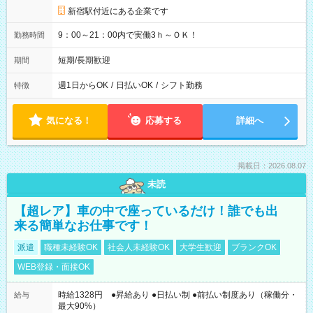
新宿駅付近にある企業です
9：00～21：00内で実働3ｈ～ＯＫ！
勤務時間
短期/長期歓迎
期間
週1日からOK
/
日払いOK
/
シフト勤務
特徴
気になる！
応募する
詳細へ
掲載日：2026.08.07
未読
【超レア】車の中で座っているだけ！誰でも出
来る簡単なお仕事です！
派遣
職種未経験OK
社会人未経験OK
大学生歓迎
ブランクOK
WEB登録・面接OK
時給1328円 ●昇給あり ●日払い制 ●前払い制度あり（稼働分・
給与
最大90%）