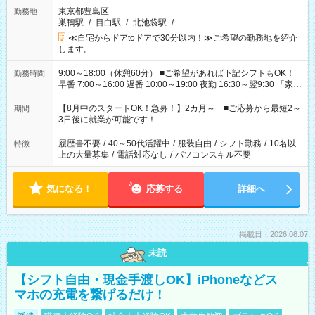
東京都豊島区
勤務地
巣鴨駅
/
目白駅
/
北池袋駅
/
…
≪自宅からドアtoドアで30分以内！≫ご希望の勤務地を紹介
します。
9:00～18:00（休憩60分） ■ご希望があれば下記シフトもOK！
勤務時間
早番 7:00～16:00 遅番 10:00～19:00 夜勤 16:30～翌9:30 「家族
と休みを合わせたい」 「余裕を持って夕飯の準備がしたい」
「できれば残業はしたくない」 など、ご希望を教えてください
【8月中のスタートOK！急募！】2カ月～ ■ご応募から最短2～
期間
ね。 ※Wワーク希望の方へ 今ご覧のお仕事で希望する勤務時間
3日後に就業が可能です！
と、もう1つのお仕事の勤務時間。 合計で週40時間を超える場
合は応募できません。
履歴書不要
/
40～50代活躍中
/
服装自由
/
シフト勤務
/
10名以
特徴
上の大量募集
/
電話対応なし
/
パソコンスキル不要
気になる！
応募する
詳細へ
掲載日：2026.08.07
未読
【シフト自由・現金手渡しOK】iPhoneなどス
マホの充電を繋げるだけ！