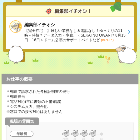
編集部イチオシ
【完全在宅！】難しい業務なし＆電話なし！ゆっくりの11
時～時短＊データ入力・事務、＜SEKAI NO OWARI＊8月15
日・16日＞ドーム公演のサポートバイトなど
(8/7UP!)
お仕事の概要
＊郵送で請求された各種証明書の発行
＊郵送担当
＊電話対応(主に書類の不備確認)
＊システム入力、照合他
※窓口での接客対応はありません
職場の雰囲気
年齢層
20代
30
40
50
60