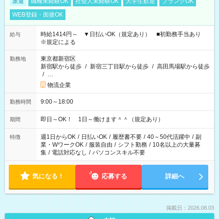
派遣
職種未経験OK
社会人未経験OK
大学生歓迎
ブランクOK
WEB登録・面接OK
時給1414円～ ▼日払いOK（規定あり） ■初勤務手当あり
給与
※規定による
東京都新宿区
勤務地
新宿駅から徒歩
/
新宿三丁目駅から徒歩
/
高田馬場駅から徒歩
/
…
物流企業
9:00～18:00
勤務時間
即日～OK！ 1日～働けます＾＾（規定あり）
期間
週1日からOK
/
日払いOK
/
履歴書不要
/
40～50代活躍中
/
副
特徴
業・WワークOK
/
服装自由
/
シフト勤務
/
10名以上の大量募
集
/
電話対応なし
/
パソコンスキル不要
気になる！
応募する
詳細へ
掲載日：2026.08.03