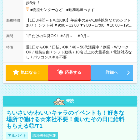
歩5分
/
…
■物流センターなど ■勤務地選べます
【1日3時間～も相談OK!】午前中のみや18時以降などのシフト
勤務時間
あり！ シフト例 ▼9:00～12:00 ▼9:00～17:00 ▼10:00～19:00
▼18:00～21:00
1日だけの単発OK！＃8月～ ＃9月～
期間
週1日からOK
/
日払いOK
/
40～50代活躍中
/
副業・Wワーク
特徴
OK
/
服装自由
/
シフト勤務
/
10名以上の大量募集
/
電話対応な
し
/
パソコンスキル不要
気になる！
応募する
詳細へ
未読
ちいさいかわいいキャラのイベントも！好きな
場所で働ける☆来社不要！働いたその日に給料
もらえる◎/T1
アルバイト
職種未経験OK