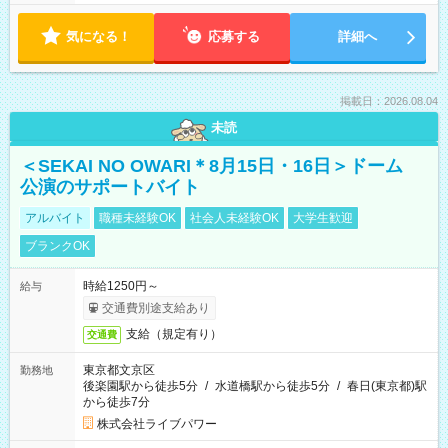
気になる！
応募する
詳細へ
掲載日：2026.08.04
未読
＜SEKAI NO OWARI＊8月15日・16日＞ドーム
公演のサポートバイト
アルバイト
職種未経験OK
社会人未経験OK
大学生歓迎
ブランクOK
時給1250円～
給与
交通費別途支給あり
支給（規定有り）
交通費
東京都文京区
勤務地
後楽園駅から徒歩5分
/
水道橋駅から徒歩5分
/
春日(東京都)駅
から徒歩7分
株式会社ライブパワー