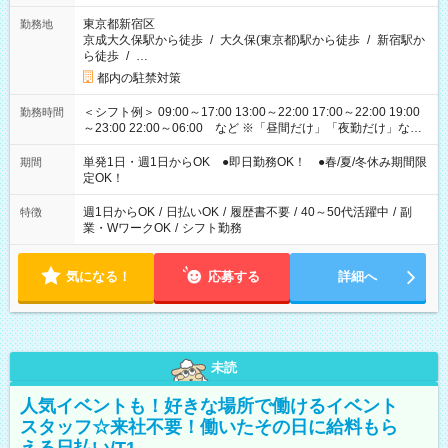
東京都新宿区
勤務地
京成大久保駅から徒歩
/
大久保(東京都)駅から徒歩
/
新宿駅か
ら徒歩
/
…
都内の駐禁対策
＜シフト例＞ 09:00～17:00 13:00～22:00 17:00～22:00 19:00
勤務時間
～23:00 22:00～06:00 など ※「昼間だけ」「夜勤だけ」など
の希望OK
単発1日・週1日からOK ●即日勤務OK！ ●春/夏/冬休み期間限
期間
定OK！
週1日からOK
/
日払いOK
/
履歴書不要
/
40～50代活躍中
/
副
特徴
業・WワークOK
/
シフト勤務
気になる！
応募する
詳細へ
未読
人気イベントも！好きな場所で働けるイベント
スタッフ☆来社不要！働いたその日に給料もら