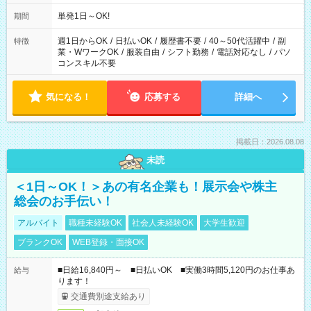
単発1日～OK!
期間
週1日からOK
/
日払いOK
/
履歴書不要
/
40～50代活躍中
/
副
特徴
業・WワークOK
/
服装自由
/
シフト勤務
/
電話対応なし
/
パソ
コンスキル不要
気になる！
応募する
詳細へ
掲載日：2026.08.08
未読
＜1日～OK！＞あの有名企業も！展示会や株主
総会のお手伝い！
アルバイト
職種未経験OK
社会人未経験OK
大学生歓迎
ブランクOK
WEB登録・面接OK
■日給16,840円～ ■日払いOK ■実働3時間5,120円のお仕事あ
給与
ります！
交通費別途支給あり