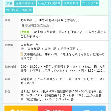
派遣
職種未経験OK
社会人未経験OK
大学生歓迎
ブランクOK
WEB登録・面接OK
時給1500円 ■現金日払いもOK（規定あり）
給与
交通費別途支給あり
一部支給 ※登録後、選んだお仕事によって条件が異なる
交通費
ことがあります
東京都府中市
勤務地
府中(東京都)駅
/
東府中駅
/
分倍河原駅
/
…
大手物流会社（年齢不問／「無理なく続けられる」と好評の
職場です！）
9:00～18:00など ■希望の時間帯を選べます！ ▼他にも様々な時
勤務時間
間帯でお仕事をご用意しています！ ＜シフト例＞ 8:30～12:00
17:00～22:00 13:00～22:00 22:00～翌6:00 など
≪急募≫1日のみの単発からOK！ 即日スタートもOK！ ＃7
期間
月～＃8月～
週1日からOK
/
日払いOK
/
履歴書不要
/
40～50代活躍中
/
副
特徴
業・WワークOK
/
服装自由
/
シフト勤務
/
10名以上の大量募
集
/
電話対応なし
/
パソコンスキル不要