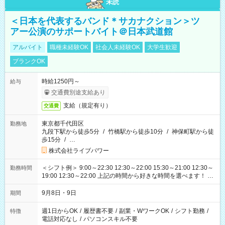
未読
＜日本を代表するバンド＊サカナクション＞ツ
アー公演のサポートバイト＠日本武道館
アルバイト
職種未経験OK
社会人未経験OK
大学生歓迎
ブランクOK
時給1250円～
給与
交通費別途支給あり
支給（規定有り）
交通費
東京都千代田区
勤務地
九段下駅から徒歩5分
/
竹橋駅から徒歩10分
/
神保町駅から徒
歩15分
/
…
株式会社ライブパワー
＜シフト例＞ 9:00～22:30 12:30～22:00 15:30～21:00 12:30～
勤務時間
19:00 12:30～22:00 上記の時間から好きな時間を選べます！ ※
時間は変更となる可能性があります
9月8日・9日
期間
週1日からOK
/
履歴書不要
/
副業・WワークOK
/
シフト勤務
/
特徴
電話対応なし
/
パソコンスキル不要