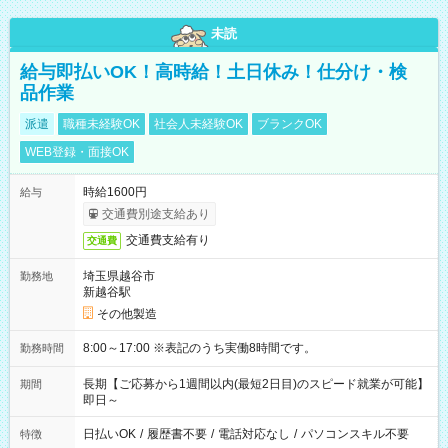
未読
給与即払いOK！高時給！土日休み！仕分け・検
品作業
派遣
職種未経験OK
社会人未経験OK
ブランクOK
WEB登録・面接OK
時給1600円
給与
交通費別途支給あり
交通費支給有り
交通費
埼玉県越谷市
勤務地
新越谷駅
その他製造
8:00～17:00 ※表記のうち実働8時間です。
勤務時間
長期【ご応募から1週間以内(最短2日目)のスピード就業が可能】
期間
即日～
日払いOK
/
履歴書不要
/
電話対応なし
/
パソコンスキル不要
特徴