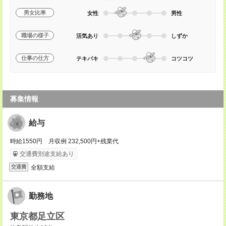
男女比率
女性
男性
職場の様子
活気あり
しずか
仕事の仕方
テキパキ
コツコツ
募集情報
給与
時給1550円 月収例 232,500円+残業代
交通費別途支給あり
全額支給
交通費
勤務地
東京都足立区