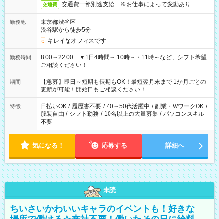
交通費一部別途支給 ※お仕事によって変動あり
交通費
東京都渋谷区
勤務地
渋谷駅から徒歩5分
キレイなオフィスです
8:00～22:00 ▼1日4時間～ 10時～・11時～など、シフト希望
勤務時間
ご相談ください！
【急募】即日～短期も長期もOK！最短翌月末まで 1か月ごとの
期間
更新が可能！開始日もご相談ください！
日払いOK
/
履歴書不要
/
40～50代活躍中
/
副業・WワークOK
/
特徴
服装自由
/
シフト勤務
/
10名以上の大量募集
/
パソコンスキル
不要
気になる！
応募する
詳細へ
未読
ちいさいかわいいキャラのイベントも！好きな