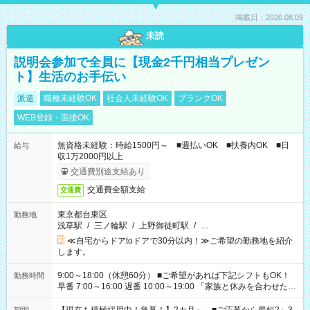
掲載日：2026.08.09
未読
説明会参加で全員に【現金2千円相当プレゼン
ト】生活のお手伝い
派遣
職種未経験OK
社会人未経験OK
ブランクOK
WEB登録・面接OK
無資格未経験：時給1500円～ ■週払いOK ■扶養内OK ■日
給与
収1万2000円以上
交通費別途支給あり
交通費全額支給
交通費
東京都台東区
勤務地
浅草駅
/
三ノ輪駅
/
上野御徒町駅
/
…
≪自宅からドアtoドアで30分以内！≫ご希望の勤務地を紹介
します。
9:00～18:00（休憩60分） ■ご希望があれば下記シフトもOK！
勤務時間
早番 7:00～16:00 遅番 10:00～19:00 「家族と休みを合わせた
い」 「余裕を持って夕飯の準備がしたい」 「できれば残業はし
たくない」 など、ご希望を教えてくださいね。 ※Wワーク希望