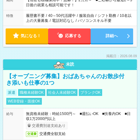
【現在も積極採用中！急募！】2カ月～ ■ご応募から最短2～3
期間
の方へ 今ご覧のお仕事で希望する勤務時間と、もう1つのお仕事
日後の就業も相談可能です！
の勤務時間。 合計で週40時間を超える場合は応募できません。
履歴書不要
/
40～50代活躍中
/
服装自由
/
シフト勤務
/
10名以
特徴
上の大量募集
/
電話対応なし
/
パソコンスキル不要
気になる！
応募する
詳細へ
掲載日：2026.08.09
未読
【オープニング募集】おばあちゃんのお散歩付
き添いも仕事の1つ
派遣
職種未経験OK
社会人未経験OK
ブランクOK
WEB登録・面接OK
無資格未経験：時給1500円～ ■週払いOK ■扶養内OK ■日
給与
収1万2000円以上
交通費別途支給あり
交通費全額支給
交通費