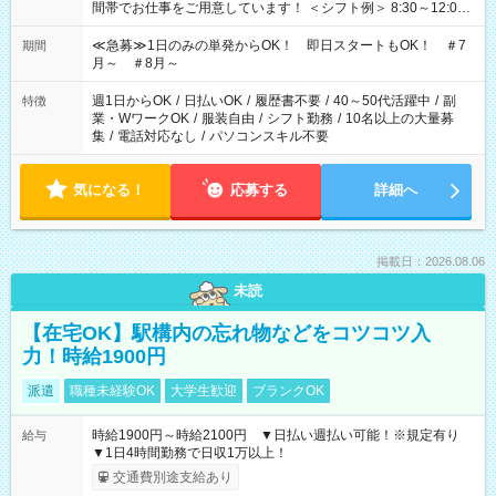
間帯でお仕事をご用意しています！ ＜シフト例＞ 8:30～12:00
17:00～22:00 13:00～22:00 22:00～翌6:00 など
≪急募≫1日のみの単発からOK！ 即日スタートもOK！ ＃7
期間
月～ ＃8月～
週1日からOK
/
日払いOK
/
履歴書不要
/
40～50代活躍中
/
副
特徴
業・WワークOK
/
服装自由
/
シフト勤務
/
10名以上の大量募
集
/
電話対応なし
/
パソコンスキル不要
気になる！
応募する
詳細へ
掲載日：2026.08.06
未読
【在宅OK】駅構内の忘れ物などをコツコツ入
力！時給1900円
派遣
職種未経験OK
大学生歓迎
ブランクOK
時給1900円～時給2100円 ▼日払い週払い可能！※規定有り
給与
▼1日4時間勤務で日収1万以上！
交通費別途支給あり