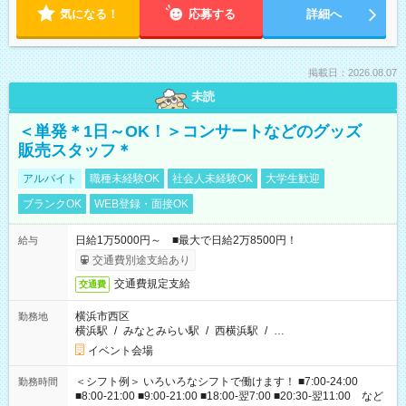
気になる！
応募する
詳細へ
掲載日：2026.08.07
未読
＜単発＊1日～OK！＞コンサートなどのグッズ
販売スタッフ＊
アルバイト
職種未経験OK
社会人未経験OK
大学生歓迎
ブランクOK
WEB登録・面接OK
日給1万5000円～ ■最大で日給2万8500円！
給与
交通費別途支給あり
交通費規定支給
交通費
横浜市西区
勤務地
横浜駅
/
みなとみらい駅
/
西横浜駅
/
…
イベント会場
＜シフト例＞ いろいろなシフトで働けます！ ■7:00-24:00
勤務時間
■8:00-21:00 ■9:00-21:00 ■18:00-翌7:00 ■20:30-翌11:00 など