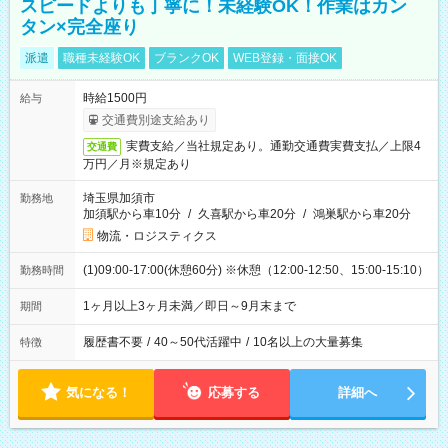
スピードよりも丁寧に！未経験OK！作業はカン
タン×完全座り
派遣
職種未経験OK
ブランクOK
WEB登録・面接OK
時給1500円
給与
交通費別途支給あり
実費支給／当社規定あり。通勤交通費実費支払／上限4
交通費
万円／月※規定あり
埼玉県加須市
勤務地
加須駅から車10分
/
久喜駅から車20分
/
鴻巣駅から車20分
物流・ロジスティクス
(1)09:00-17:00(休憩60分) ※休憩（12:00-12:50、15:00-15:10）
勤務時間
1ヶ月以上3ヶ月未満／即日～9月末まで
期間
履歴書不要
/
40～50代活躍中
/
10名以上の大量募集
特徴
気になる！
応募する
詳細へ