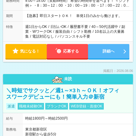
9:00～18:00（実動8時間） 希望の時間帯を選べます！ ＜シフト
勤務時間
例＞ ・8：30～12：00 ・10：00～19：00 ・17：00～22：00
・13：00～22：00 ・22：00～翌6：00 など
【急募】即日スタートＯＫ！ 単発1日のみから働けます。
期間
週1日からOK
/
日払いOK
/
履歴書不要
/
40～50代活躍中
/
副
特徴
業・WワークOK
/
服装自由
/
シフト勤務
/
10名以上の大量募
集
/
電話対応なし
/
パソコンスキル不要
気になる！
応募する
詳細へ
掲載日：2026.08.06
未読
＼時短でサクッと／週1～×3ｈ～ＯＫ！オフィ
スワークデビューにも！簡単入力＠新宿
派遣
職種未経験OK
ブランクOK
WEB登録・面接OK
時給1800円～時給2500円
給与
東京都新宿区
勤務地
新宿駅から徒歩5分