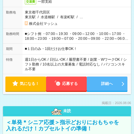
一部支給
交通費
東京都千代田区
勤務地
東京駅
/
水道橋駅
/
有楽町駅
/
…
株式会社マッシュ
■シフト例 ・07:00～19:30 ・09:00～12:00 ・10:00～17:00 ・
勤務時間
18:00～23:00 ・19:00～07:00 ・20:00～09:00 ・22:00～06:00
etc ★最短で3時間で5,120円のお仕事から 15時間で2万円近く稼
げるお仕事も！ ご希望のお時間に合わせてご紹介！ ※シフトは
■１日のみ・1回だけお仕事OK！
期間
現場によって異なります。 ※勿論、休憩時間はあるのでご安心
ください！
週1日からOK
/
日払いOK
/
履歴書不要
/
副業・WワークOK
/
シ
特徴
フト勤務
/
10名以上の大量募集
/
電話対応なし
/
パソコンスキ
ル不要
気になる！
応募する
詳細へ
掲載日：2026.08.06
未読
＜単発＊シニア応援＞指示どおりにおもちゃを
入れるだけ！カプセルトイの準備！