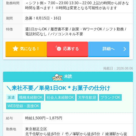
＜シフト例＞ 7:00～23:00 13:30～22:00 上記の時間から好きな
勤務時間
時間を選べます！ ※時間は変更となる可能性があります
急募！8月15日・16日
期間
週1日からOK
/
履歴書不要
/
副業・WワークOK
/
シフト勤務
/
特徴
電話対応なし
/
パソコンスキル不要
気になる！
応募する
詳細へ
掲載日：2026.08.06
未読
＼来社不要／単発1日OK＊お菓子の仕分け
派遣
職種未経験OK
社会人未経験OK
大学生歓迎
ブランクOK
WEB登録・面接OK
時給1,500円～1,875円
給与
東京都足立区
勤務地
北千住駅から徒歩5分
/
竹ノ塚駅から徒歩5分
/
綾瀬駅から徒