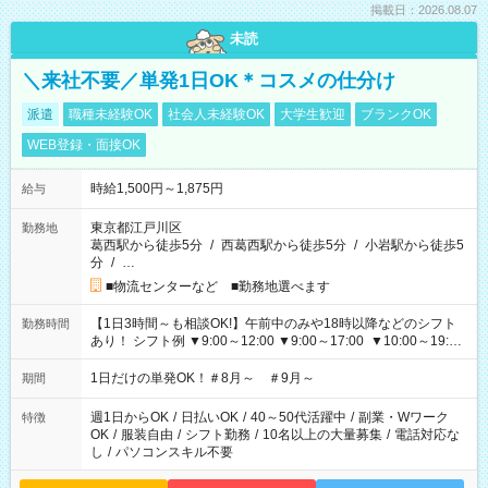
掲載日：2026.08.07
未読
＼来社不要／単発1日OK＊コスメの仕分け
派遣
職種未経験OK
社会人未経験OK
大学生歓迎
ブランクOK
WEB登録・面接OK
時給1,500円～1,875円
給与
東京都江戸川区
勤務地
葛西駅から徒歩5分
/
西葛西駅から徒歩5分
/
小岩駅から徒歩5
分
/
…
■物流センターなど ■勤務地選べます
【1日3時間～も相談OK!】午前中のみや18時以降などのシフト
勤務時間
あり！ シフト例 ▼9:00～12:00 ▼9:00～17:00 ▼10:00～19:00
▼18:00～21:00
1日だけの単発OK！＃8月～ ＃9月～
期間
週1日からOK
/
日払いOK
/
40～50代活躍中
/
副業・Wワーク
特徴
OK
/
服装自由
/
シフト勤務
/
10名以上の大量募集
/
電話対応な
し
/
パソコンスキル不要