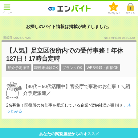
0
メニュー
気になる！
ログイン
お探しのバイト情報は掲載が終了しました。
掲載日 :2026
/
07
/
24
No.TMPE26-0480320
【人気】足立区役所内での受付事務！年休
127日！17時台定時
紹介予定派遣
職種未経験OK
ブランクOK
WEB登録・面接OK
【40代～50代活躍中】官公庁で事務のお仕事！＼紹
介予定派遣／
2名募集！区役所のお仕事を受託している企業○契約社員が目指せ
...も
っとみる
あなたの閲覧履歴からのオススメ