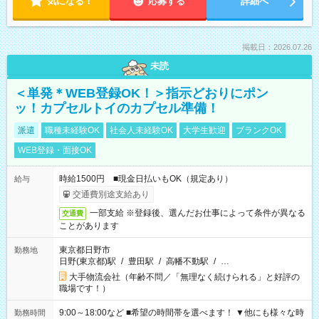
気になる！
応募する
詳細へ
掲載日：2026.07.26
未読
＜単発＊WEB登録OK！＞指示どおりにポン
ッ！カプセルトイのカプセル準備！
派遣
職種未経験OK
社会人未経験OK
大学生歓迎
ブランクOK
WEB登録・面接OK
時給1500円 ■現金日払いもOK（規定あり）
給与
交通費別途支給あり
一部支給 ※登録後、選んだお仕事によって条件が異なる
交通費
ことがあります
東京都日野市
勤務地
日野(東京都)駅
/
豊田駅
/
高幡不動駅
/
…
大手物流会社（年齢不問／「無理なく続けられる」と好評の
職場です！）
9:00～18:00など ■希望の時間帯を選べます！ ▼他にも様々な時
勤務時間