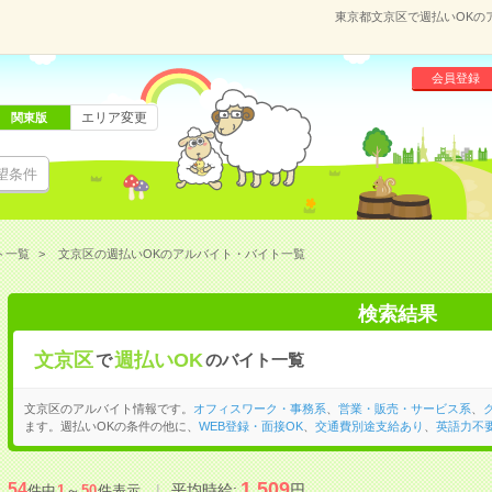
東京都文京区で週払いOKの
会員登録
エリア変更
関東版
望条件
ト一覧
文京区の週払いOKのアルバイト・バイト一覧
検索結果
文京区
週払いOK
で
のバイト一覧
文京区のアルバイト情報です。
オフィスワーク・事務系
、
営業・販売・サービス系
、
ます。週払いOKの条件の他に、
WEB登録・面接OK
、
交通費別途支給あり
、
英語力不
1,509
54
平均時給:
円
件中
1
～
50
件表示