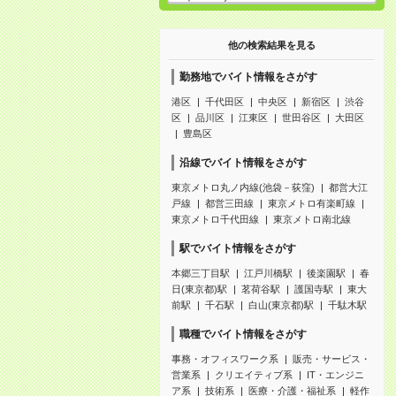
他の検索結果を見る
勤務地でバイト情報をさがす
港区
千代田区
中央区
新宿区
渋谷
区
品川区
江東区
世田谷区
大田区
豊島区
沿線でバイト情報をさがす
東京メトロ丸ノ内線(池袋－荻窪)
都営大江
戸線
都営三田線
東京メトロ有楽町線
東京メトロ千代田線
東京メトロ南北線
駅でバイト情報をさがす
本郷三丁目駅
江戸川橋駅
後楽園駅
春
日(東京都)駅
茗荷谷駅
護国寺駅
東大
前駅
千石駅
白山(東京都)駅
千駄木駅
職種でバイト情報をさがす
事務・オフィスワーク系
販売・サービス・
営業系
クリエイティブ系
IT・エンジニ
ア系
技術系
医療・介護・福祉系
軽作