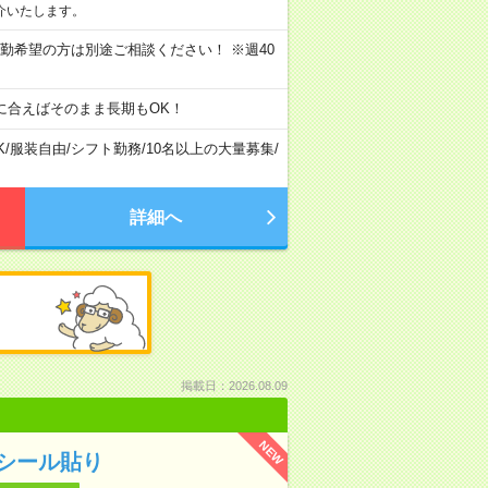
介いたします。
) ★日勤希望の方は別途ご相談ください！ ※週40
に合えばそのまま長期もOK！
K
/
服装自由
/
シフト勤務
/
10名以上の大量募集
/
詳細へ
掲載日：2026.08.09
NEW
シール貼り