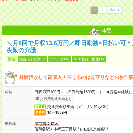
1
2
次へ
未読
＼月8回で月収13.6万円／即日勤務×日払い可
夜勤の介護
派遣
社会人未経験OK
ブランクOK
WEB登録・面接OK
経験活かして高収入＊任せるのは見守りなどのお仕事
日収1万7100円～（日勤時給1800円～） ■資格や経験
給与
交通費別途支給あり
交通費全額支給（ガソリン代もOK）
交通費
10～15万円
月収例
東京都文京区
勤務地
茗荷谷駅
/
本郷三丁目駅
/
白山(東京都)駅
/
…