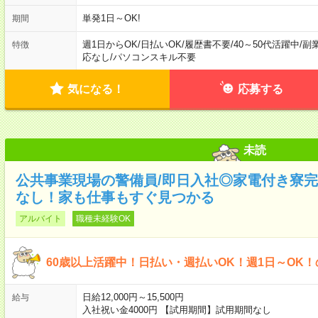
単発1日～OK!
期間
週1日からOK
/
日払いOK
/
履歴書不要
/
40～50代活躍中
/
副
特徴
応なし
/
パソコンスキル不要
気になる！
応募する
未読
公共事業現場の警備員/即日入社◎家電付き寮完
なし！家も仕事もすぐ見つかる
アルバイト
職種未経験OK
60歳以上活躍中！日払い・週払いOK！週1日～OK
日給12,000円～15,500円
給与
入社祝い金4000円 【試用期間】試用期間なし