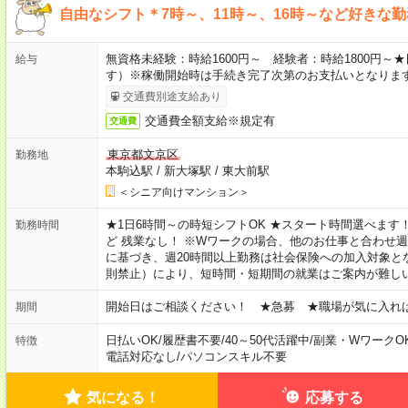
自由なシフト＊7時～、11時～、16時～など好きな
無資格未経験：時給1600円～ 経験者：時給1800円
給与
す）※稼働開始時は手続き完了次第のお支払いとなりま
交通費別途支給あり
交通費全額支給※規定有
交通費
東京都文京区
勤務地
本駒込駅
/
新大塚駅
/
東大前駅
＜シニア向けマンション＞
★1日6時間～の時短シフトOK ★スタート時間選べます！ 7:00～16
勤務時間
ど 残業なし！ ※Wワークの場合、他のお仕事と合わせ週
に基づき、週20時間以上勤務は社会保険への加入対象と
則禁止）により、短時間・短期間の就業はご案内が難し
開始日はご相談ください！ ★急募 ★職場が気に入れ
期間
日払いOK
/
履歴書不要
/
40～50代活躍中
/
副業・WワークO
特徴
電話対応なし
/
パソコンスキル不要
気になる！
応募する