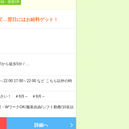
登録・面接OK
いて…翌日にはお給料ゲット！
駅から徒歩5分
/
…
～22:00 17:00～22:00 など こちら以外の時
さい！ ＃8月～ ＃9月～
業・WワークOK
/
服装自由
/
シフト勤務
/
10名以
詳細へ