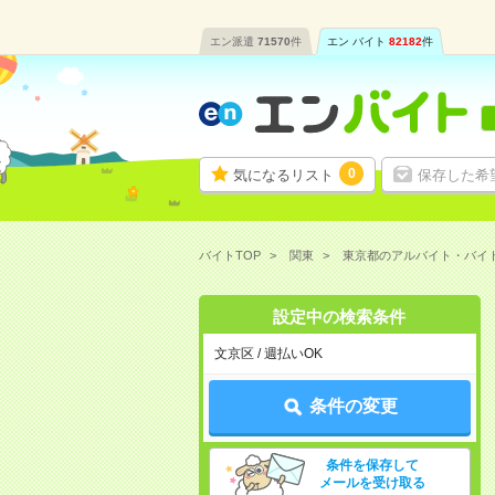
エン派遣
71570
件
エン バイト
82182
件
0
気になるリスト
保存した希
バイトTOP
関東
東京都のアルバイト・バイ
設定中の検索条件
文京区 / 週払いOK
条件の変更
条件を保存して
メールを受け取る