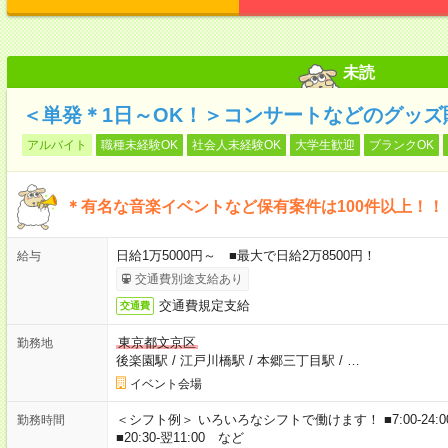
未読
＜単発＊1日～OK！＞コンサートなどのグッズ
アルバイト
職種未経験OK
社会人未経験OK
大学生歓迎
ブランクOK
＊有名な音楽イベントなど保有案件は100件以上！！
日給1万5000円～ ■最大で日給2万8500円！
給与
交通費別途支給あり
交通費規定支給
交通費
東京都文京区
勤務地
後楽園駅
/
江戸川橋駅
/
本郷三丁目駅
/
…
イベント会場
＜シフト例＞ いろいろなシフトで働けます！ ■7:00-24:00 ■8:00-
勤務時間
■20:30-翌11:00 など