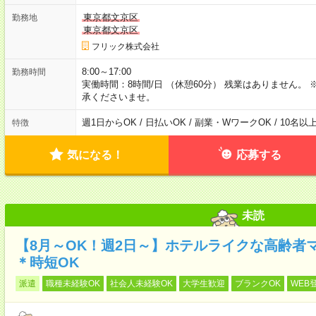
東京都文京区
勤務地
東京都文京区
フリック株式会社
8:00～17:00
勤務時間
実働時間：8時間/日 （休憩60分） 残業はありません
承くださいませ。
週1日からOK / 日払いOK / 副業・WワークOK / 10名
特徴
気になる！
応募する
未読
【8月～OK！週2日～】ホテルライクな高齢者
＊時短OK
派遣
職種未経験OK
社会人未経験OK
大学生歓迎
ブランクOK
WEB