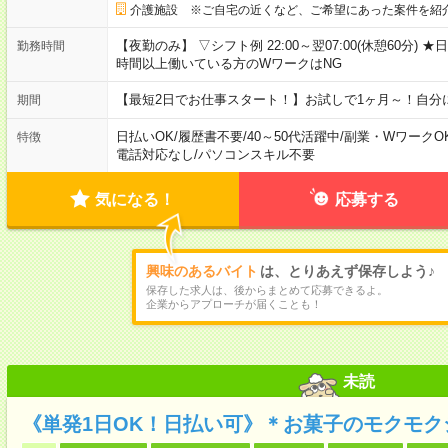
介護施設 ※ご自宅の近くなど、ご希望にあった案件を紹
【夜勤のみ】 ▽シフト例 22:00～翌07:00(休憩60分
勤務時間
時間以上働いている方のWワークはNG
【最短2日でお仕事スタート！】お試しで1ヶ月～！自分
期間
日払いOK
/
履歴書不要
/
40～50代活躍中
/
副業・WワークO
特徴
電話対応なし
/
パソコンスキル不要
気になる！
応募する
興味のあるバイト
は、とりあえず保存しよう♪
保存した求人は、後からまとめて応募できるよ。
企業からアプローチが届くことも！
未読
《単発1日OK！日払い可》＊お菓子のモクモク