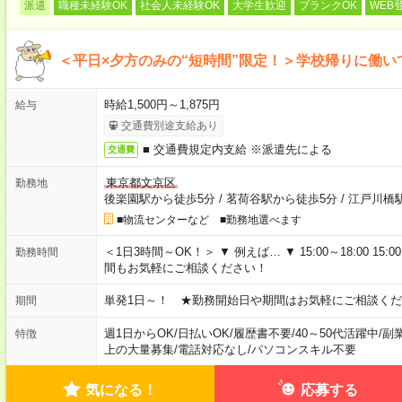
派遣
職種未経験OK
社会人未経験OK
大学生歓迎
ブランクOK
WEB
＜平日×夕方のみの“短時間”限定！＞学校帰りに働
時給1,500円～1,875円
給与
交通費別途支給あり
■ 交通費規定内支給 ※派遣先による
交通費
東京都文京区
勤務地
後楽園駅から徒歩5分
/
茗荷谷駅から徒歩5分
/
江戸川橋
■物流センターなど ■勤務地選べます
＜1日3時間～OK！＞ ▼ 例えば… ▼ 15:00～18:00 15:00
勤務時間
間もお気軽にご相談ください！
単発1日～！ ★勤務開始日や期間はお気軽にご相談くだ
期間
週1日からOK
/
日払いOK
/
履歴書不要
/
40～50代活躍中
/
副
特徴
上の大量募集
/
電話対応なし
/
パソコンスキル不要
気になる！
応募する