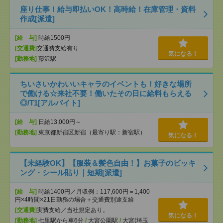
座り仕事！給与即払いOK！高時給！在庫管理・資料
作成[派遣]
[給 与]
時給1500円
[交通費]
交通費支給有り
気になる！
[勤務地]
藤沢駅
ちいさいかわいいキャラのイベントも！好きな場所
で働ける☆来社不要！働いたその日に給料もらえる
◎/T1[アルバイト]
[給 与]
日給13,000円～
[勤務地]
東京都新宿区新宿（最寄り駅：新宿駅）
気になる！
【未経験OK】【服装＆髪色自由！】お菓子のピッキ
ング・シール貼り｜短期[派遣]
[給 与]
時給1400円／月収例：117,600円＝1,400
円×4時間×21日勤務の場合＋交通費別途支給
[交通費]
実費支給／当社規定あり。
気になる！
[勤務地]
七里駅から車6分
/
大宮公園駅
/
大宮(埼玉