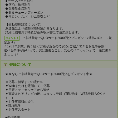
◆テーマパーク割引
◆宿泊、旅行割引
◆各種飲食店割引
◆飲食チェーン店クーポン
◆サロン、スパ、ジム割引など
【受動喫煙対策について】
派遣先により受動喫煙対策が異なります。
詳細は職場見学時及び条件明示書にて通知致します。
ご来社登録でQUOカード2000円分プレゼント♪週払いOK！（規
ポイント！
定あり）
☆1981年創業。長く続く実績があるので安心♪ご紹介できるお仕事多数！
選べる条件が多いって、実は重要なこと。安心の「ニッケン」で一緒に働き
ましょう♪
登録について
★今ならご来社登録でQUOカード2000円分をプレゼント中★
≪応募～就業までの流れ≫
▼Webまたはお電話にてご応募
▼日研メディカルケアから連絡
▼面談＆ヒアリングの後、スタッフ登録（TEL登録、WEB登録もOKで
す！）
▼お仕事情報の提供
▼職場見学
▼お仕事スタート
■受付時間