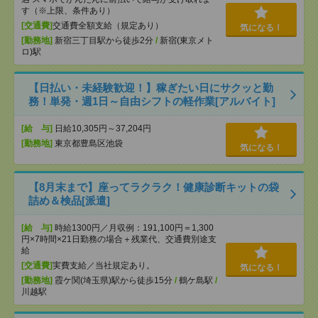
す（※上限、条件あり）
[交通費]
交通費全額支給（規定あり）
気になる！
[勤務地]
新宿三丁目駅から徒歩2分
/
新宿(東京メト
ロ)駅
【日払い・未経験歓迎！】稼ぎたい日にサクッと勤
務！単発・週1日～自由シフトの軽作業[アルバイト]
[給 与]
日給10,305円～37,204円
[勤務地]
東京都豊島区池袋
気になる！
【8月末まで】座ってラクラク！健康診断キットの袋
詰め＆検品[派遣]
[給 与]
時給1300円／月収例：191,100円＝1,300
円×7時間×21日勤務の場合＋残業代、交通費別途支
給
[交通費]
実費支給／当社規定あり。
気になる！
[勤務地]
霞ケ関(埼玉県)駅から徒歩15分
/
鶴ケ島駅
/
川越駅