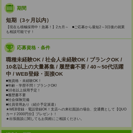
期間
短期（3ヶ月以内）
【現在も積極採用中！急募！】2カ月～ ■ご応募から最短2～3日後の就業
も相談可能です！
応募資格・条件
職種未経験OK / 社会人未経験OK / ブランクOK /
10名以上の大量募集 / 履歴書不要 / 40～50代活躍
中 / WEB登録・面接OK
■無資格・未経験OK！
■年齢・学歴不問！ブランクOK!
■10名以上採用予定！
■履歴書不要
■社会保険完備
■社員登用あり（紹介予定派遣）
★WEB登録・電話登録OK！支店への来社面談の場合、交通費として【QUO
カード2000円分】プレゼント！
★出張面談に関してもお気軽にご相談ください。