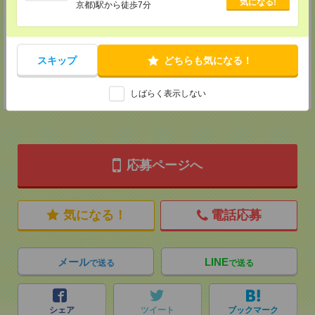
気になる!
京都)駅から徒歩7分
神奈川県横浜市保土ケ谷区神戸町134 横浜ビジネスパークサウスタワー
2F B区画
TEL：0120-901-799
MAIL：
tenshoku@nikken-ts.jp
担当：採用担当
スキップ
どちらも気になる！
登録交通費
★今ならご来社登録でQUOカード2000円分をプレゼント中★
しばらく表示しない
応募ページへ
気になる！
電話応募
メール
LINE
で送る
で送る
シェア
ツイート
ブックマーク