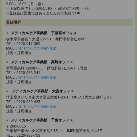
9:00～18:00（月～金）
※上記以外でもお気軽に場所・日程等ご相談下さい
※登録会は面接ではありませんので私服でOK
登録場所
メディカルケア事業部 宇都宮オフィス
栃木県宇都宮市大通り2-3-1 井門宇都宮ビル5F
TEL：0120-917-385
MAIL：
tenshoku@nikken-ts.jp
担当：採用担当
メディカルケア事業部 高崎オフィス
群馬県高崎市栄町4-11 原地所第2ビル6Ｆ 1号室
TEL：0120-935-241
MAIL：
tenshoku@nikken-ts.jp
担当：採用担当
メディカルケア事業部 大宮オフィス
埼玉県さいたま市大宮区吉敷町1-23-1 ONEST大宮吉敷町ビル6F
TEL：0120-989-425
MAIL：
tenshoku@nikken-ts.jp
担当：採用担当
メディカルケア事業部 千葉オフィス
〒260-0015
千葉県千葉市中央区富士見2-15-11 IMI千葉富士見ビル6F
TEL：0120-998-758