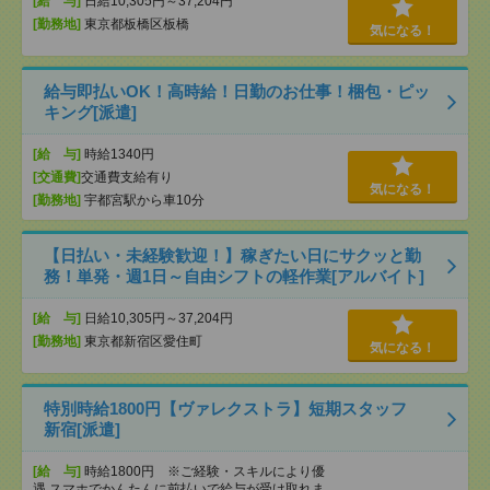
[給 与]
日給10,305円～37,204円
[勤務地]
東京都板橋区板橋
気になる！
給与即払いOK！高時給！日勤のお仕事！梱包・ピッ
キング[派遣]
[給 与]
時給1340円
[交通費]
交通費支給有り
気になる！
[勤務地]
宇都宮駅から車10分
【日払い・未経験歓迎！】稼ぎたい日にサクッと勤
務！単発・週1日～自由シフトの軽作業[アルバイト]
[給 与]
日給10,305円～37,204円
[勤務地]
東京都新宿区愛住町
気になる！
特別時給1800円【ヴァレクストラ】短期スタッフ
新宿[派遣]
[給 与]
時給1800円 ※ご経験・スキルにより優
遇 スマホでかんたんに前払いで給与が受け取れま