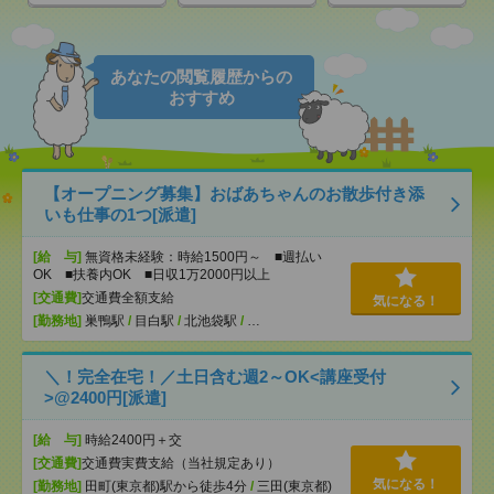
あなたの閲覧履歴からの
おすすめ
【オープニング募集】おばあちゃんのお散歩付き添
いも仕事の1つ[派遣]
[給 与]
無資格未経験：時給1500円～ ■週払い
OK ■扶養内OK ■日収1万2000円以上
[交通費]
交通費全額支給
気になる！
[勤務地]
巣鴨駅
/
目白駅
/
北池袋駅
/
…
＼！完全在宅！／土日含む週2～OK<講座受付
>@2400円[派遣]
[給 与]
時給2400円＋交
[交通費]
交通費実費支給（当社規定あり）
気になる！
[勤務地]
田町(東京都)駅から徒歩4分
/
三田(東京都)