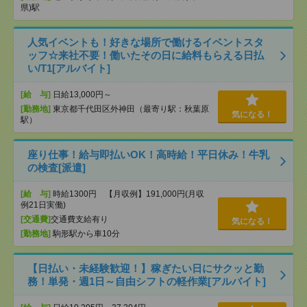
県)駅
人気イベントも！好きな場所で働けるイベントスタ
ッフ☆来社不要！働いたその日に給料もらえる日払
い/T1[アルバイト]
[給 与]
日給13,000円～
[勤務地]
東京都千代田区外神田（最寄り駅：秋葉原
気になる！
駅）
座り仕事！給与即払いOK！高時給！平日休み！牛乳
の検査[派遣]
[給 与]
時給1300円 【月収例】191,000円(月収
例21日実働)
[交通費]
交通費支給有り
気になる！
[勤務地]
駒形駅から車10分
【日払い・未経験歓迎！】稼ぎたい日にサクッと勤
務！単発・週1日～自由シフトの軽作業[アルバイト]