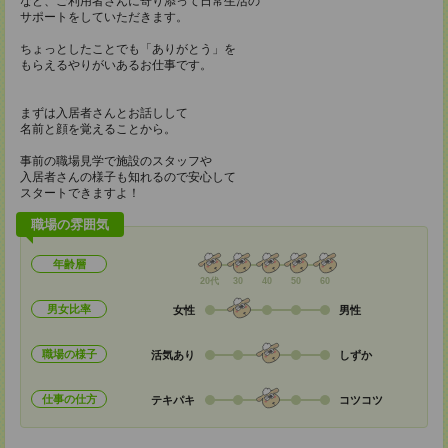
など、ご利用者さんに寄り添って日常生活の
サポートをしていただきます。
ちょっとしたことでも「ありがとう」を
もらえるやりがいあるお仕事です。
まずは入居者さんとお話しして
名前と顔を覚えることから。
事前の職場見学で施設のスタッフや
入居者さんの様子も知れるので安心して
スタートできますよ！
職場の雰囲気
年齢層
20代
30
40
50
60
男女比率
女性
男性
職場の様子
活気あり
しずか
仕事の仕方
テキパキ
コツコツ