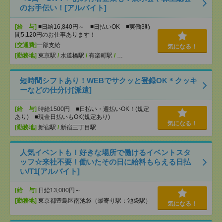
のお手伝い！[アルバイト]
[給 与]
■日給16,840円～ ■日払いOK ■実働3時
間5,120円のお仕事あります！
[交通費]
一部支給
気になる！
[勤務地]
東京駅
/
水道橋駅
/
有楽町駅
/
…
短時間シフトあり！WEBでサクッと登録OK＊クッキ
ーなどの仕分け[派遣]
[給 与]
時給1500円 ■日払い・週払いOK！(規定
あり) ■現金日払いもOK(規定あり)
気になる！
[勤務地]
新宿駅
/
新宿三丁目駅
人気イベントも！好きな場所で働けるイベントスタ
ッフ☆来社不要！働いたその日に給料もらえる日払
い/T1[アルバイト]
[給 与]
日給13,000円～
[勤務地]
東京都豊島区南池袋（最寄り駅：池袋駅）
気になる！