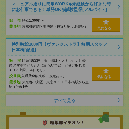
マニュアル通りに簡単WORK◆未経験から好きな時
にお仕事できる！単発OK◎試験監督[アルバイト]
[給 与]
時給1,300円～
[勤務地]
東京都豊島区南池袋（最寄り駅：池袋駅）
気になる！
特別時給1800円【ヴァレクストラ】短期スタッフ
日本橋[派遣]
[給 与]
時給1800円 ※ご経験・スキルにより優
遇 スマホでかんたんに前払いで給与が受け取れま
す（※上限、条件あり）
[交通費]
交通費全額支給（規定あり）
気になる！
[勤務地]
東京都中央区 東京メトロ 日本橋駅から直
結（徒歩1分）
すべて見る