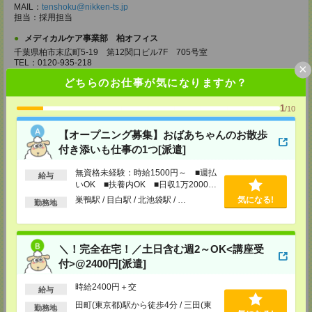
MAIL：
tenshoku@nikken-ts.jp
担当：採用担当
メディカルケア事業部 柏オフィス
千葉県柏市末広町5-19 第12関口ビル7F 705号室
TEL：0120-935-218
×
MAIL：
tenshoku@nikken-ts.jp
どちらのお仕事が気になりますか？
担当：採用担当
メディカルケア事業部 新宿オフィス
1
/10
東京都新宿区新宿2-3-10 新宿御苑ビル6階
TEL：0120-457-235
【オープニング募集】おばあちゃんのお散歩
MAIL：
tenshoku@nikken-ts.jp
付き添いも仕事の1つ[派遣]
担当：採用担当
メディカルケア事業部 立川事業所
無資格未経験：時給1500円～ ■週払
給与
いOK ■扶養内OK ■日収1万2000円
東京都立川市錦町1-12-14
TEL：0120-934-200
以上
巣鴨駅 / 目白駅 / 北池袋駅 / …
気になる!
勤務地
MAIL：
tenshoku@nikken-ts.jp
担当：採用担当
メディカルケア事業部 町田オフィス
＼！完全在宅！／土日含む週2～OK<講座受
東京都町田市森野1-7-23 大樹生命町田ビル6F
TEL：0120-453-285
付>@2400円[派遣]
MAIL：
tenshoku@nikken-ts.jp
担当：採用担当
時給2400円＋交
給与
メディカルケア事業部 横浜オフィス
田町(東京都)駅から徒歩4分 / 三田(東
勤務地