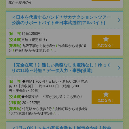
駅から徒歩7分
＜日本を代表するバンド＊サカナクション＞ツアー
公演のサポートバイト＠日本武道館[アルバイト]
[給 与]
時給1250円～
[交通費]
支給（規定有り）
気になる！
[勤務地]
九段下駅から徒歩5分
/
竹橋駅から徒歩10
分
/
神保町駅から徒歩15分
/
…
【完全在宅！】難しい業務なし＆電話なし！ゆっく
りの11時～時短＊データ入力・事務[派遣]
[給 与]
◆時給1,700円＊日払い・週払いOK＊昇給
あり♪【月収例】 ・約204,000円 （時給1,700
円 × 実働6h × 20日）
[交通費]
◆全額支給 ＊家が少し遠くても安心！
気になる！
[月収例]
20～25万円
[勤務地]
竹芝駅から徒歩2分
/
浜松町駅から徒歩4分
/
大門(東京都)駅から徒歩5分
/
…
＜1日～OK！＞あの有名企業も！展示会や株主総会