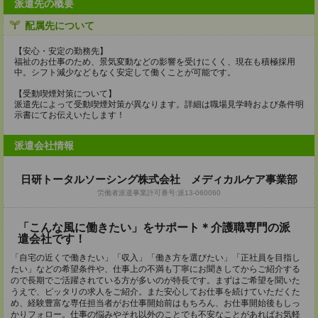
派遣先の概要
配属先について
【安心・安定の勤務先】
福祉のお仕事のため、景気変動などの影響を受けにくく、現在も積極採用
中。シフト減少などもなく安定して働くことが可能です。
【受動喫煙対策について】
派遣先によって受動喫煙対策が異なります。詳細は職場見学時および条件明
示書にてお伝えいたします！
派遣会社情報
日研トータルソーシング株式会社 メディカルケア事業部
労働者派遣事業許可番号:派13-060060
「こんな風に働きたい」をサポート＊介護職専門の派
遣会社です！
「自宅の近くで働きたい」「収入」「働き方を選びたい」「正社員を目指し
たい」などの希望条件や、仕事上の不満も丁寧にお聞きしてからご紹介する
ので長期でご活躍されている方が多いのが特長です。まずはご希望を聞いた
うえで、ピッタリの求人をご紹介。また安心してお仕事を続けていただくた
め、経験豊富な専任担当者がお仕事開始前はもちろん、お仕事開始後もしっ
かりフォロー。仕事の悩みやそれ以外のことでも不安なことがあればお気軽