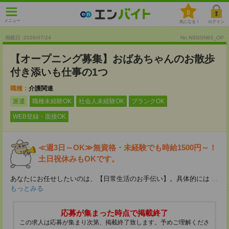
0
メニュー
気になる！
ログイン
掲載日 :2026
/
07
/
24
No.NSGSN83_OP
【オープニング募集】おばあちゃんのお散歩
付き添いも仕事の1つ
職種：
介護関連
派遣
職種未経験OK
社会人未経験OK
ブランクOK
WEB登録・面接OK
≪週3日～OK≫無資格・未経験でも時給1500円～！
土日祝休みもOKです。
あなたにお任せしたいのは、【日常生活のお手伝い】。具体的には
...
もっとみる
応募が集まった時点で掲載終了
この求人は応募が集まり次第、掲載終了致します。予めご理解くださ