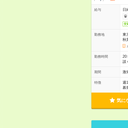
日
給与
交
東
勤務地
秋
2
勤務時間
談
激
期間
週
特徴
募
気に