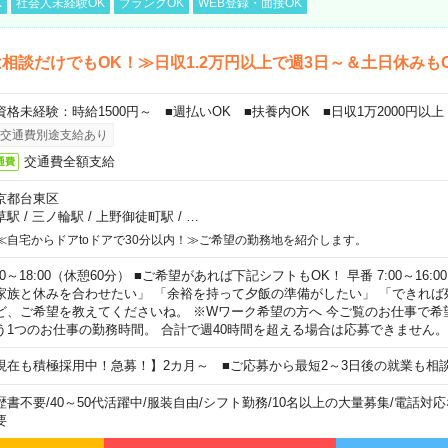
K
社会人未経験OK
ブランクOK
WEB登録・面接OK
相談だけでもOK！≫日収1.2万円以上で週3日～＆土日休みも
資格未経験：時給1500円～ ■週払いOK ■扶養内OK ■日収1万2000円以上
交通費別途支給あり
交通費全額支給
通費
京都台東区
草駅
/
三ノ輪駅
/
上野御徒町駅
/
…
≪自宅からドアtoドアで30分以内！≫ご希望の勤務地を紹介します。
00～18:00（休憩60分） ■ご希望があれば下記シフトもOK！ 早番 7:00～16:00 遅
家族と休みを合わせたい」 「余裕を持って夕飯の準備がしたい」 「できれば
ど、ご希望を教えてくださいね。 ※Wワーク希望の方へ 今ご覧のお仕事で希
う1つのお仕事の勤務時間。 合計で週40時間を超える場合は応募できません。
現在も積極採用中！急募！】2カ月～ ■ご応募から最短2～3日後の就業も相
歴書不要
/
40～50代活躍中
/
服装自由
/
シフト勤務
/
10名以上の大量募集
/
電話対応
要