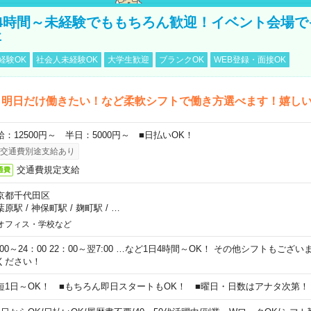
4時間～未経験でももちろん歓迎！イベント会場で
事
経験OK
社会人未経験OK
大学生歓迎
ブランクOK
WEB登録・面接OK
ら明日だけ働きたい！など柔軟シフトで働き方選べます！嬉し
給：12500円～ 半日：5000円～ ■日払いOK！
交通費別途支給あり
交通費規定支給
通費
京都千代田区
葉原駅
/
神保町駅
/
麹町駅
/
…
オフィス・学校など
0:00～24：00 22：00～翌7:00 …など1日4時間～OK！ その他シフトもござ
ください！
短1日～OK！ ■もちろん即日スタートもOK！ ■曜日・日数はアナタ次第！