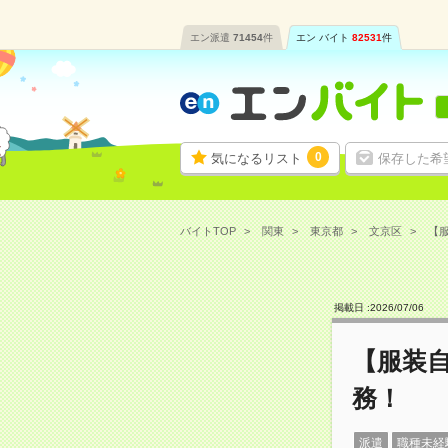
エン派遣
71454
件
エン バイト
82531
件
0
気になるリスト
保存した希
バイトTOP
関東
東京都
文京区
【服
掲載日 :
2026
/
07
/
06
【服装
務！
派遣
職種未経