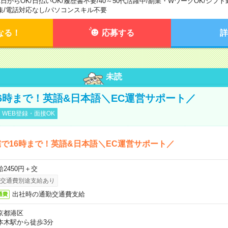
1日からOK
/
日払いOK
/
履歴書不要
/
40～50代活躍中
/
副業・WワークOK
/
シフト
集
/
電話対応なし
/
パソコンスキル不要
なる！
応募する
詳
未読
6時まで！英語&日本語＼EC運営サポート／
WEB登録・面接OK
で16時まで！英語&日本語＼EC運営サポート／
給2450円＋交
交通費別途支給あり
出社時の通勤交通費支給
通費
京都港区
本木駅から徒歩3分