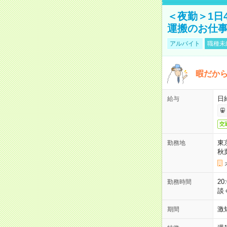
＜夜勤＞1日
運搬のお仕
アルバイト
職種未
暇だか
日
給与
交
東
勤務地
秋
2
勤務時間
談
激
期間