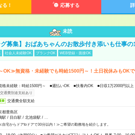
なる！
応募する
詳
未読
グ募集】おばあちゃんのお散歩付き添いも仕事の
K
社会人未経験OK
ブランクOK
WEB登録・面接OK
～OK≫無資格・未経験でも時給1500円～！土日祝休みもOK
資格未経験：時給1500円～ ■週払いOK ■扶養内OK ■日収1万2000円以上
交通費別途支給あり
交通費全額支給
通費
京都豊島区
鴨駅
/
目白駅
/
北池袋駅
/
…
≪自宅からドアtoドアで30分以内！≫ご希望の勤務地を紹介します。