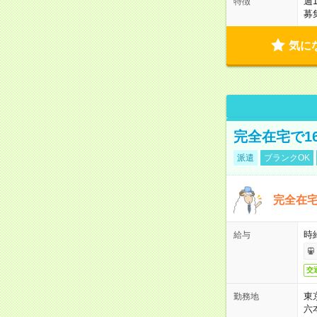
週
特徴
募
気に
完全在宅で1
派遣
ブランクOK
完全在宅
時
給与
交
東
勤務地
六