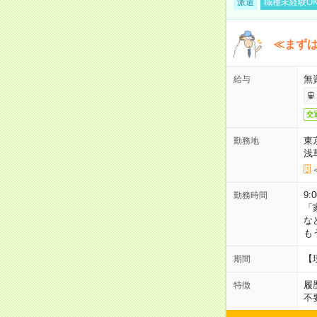
派遣
職種未経験O
≪まずは
無
給与
交
東
勤務地
浅
9:
勤務時間
「
な
も
【
期間
履
特徴
不