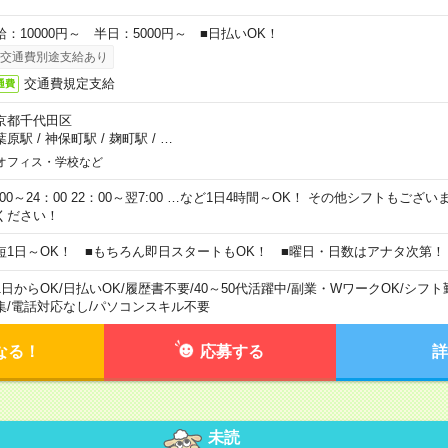
給：10000円～ 半日：5000円～ ■日払いOK！
交通費別途支給あり
交通費規定支給
通費
京都千代田区
葉原駅
/
神保町駅
/
麹町駅
/
…
オフィス・学校など
0:00～24：00 22：00～翌7:00 …など1日4時間～OK！ その他シフトもござ
ください！
短1日～OK！ ■もちろん即日スタートもOK！ ■曜日・日数はアナタ次第！
1日からOK
/
日払いOK
/
履歴書不要
/
40～50代活躍中
/
副業・WワークOK
/
シフト
集
/
電話対応なし
/
パソコンスキル不要
なる！
応募する
詳
未読