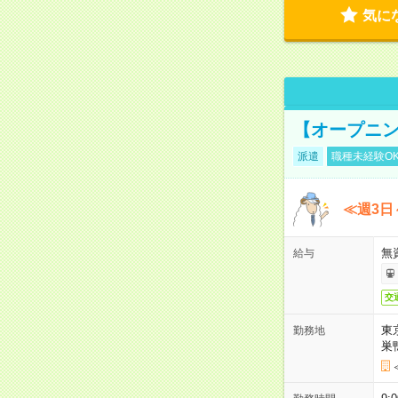
気に
【オープニン
派遣
職種未経験O
≪週3日
無
給与
交
東
勤務地
巣