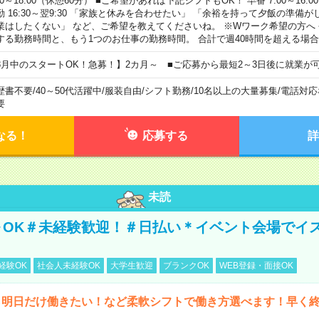
00～18:00（休憩60分） ■ご希望があれば下記シフトもOK！ 早番 7:00～16:00 遅
勤 16:30～翌9:30 「家族と休みを合わせたい」 「余裕を持って夕飯の準備
業はしたくない」 など、ご希望を教えてくださいね。 ※Wワーク希望の方へ
する勤務時間と、もう1つのお仕事の勤務時間。 合計で週40時間を超える場
8月中のスタートOK！急募！】2カ月～ ■ご応募から最短2～3日後に就業が
歴書不要
/
40～50代活躍中
/
服装自由
/
シフト勤務
/
10名以上の大量募集
/
電話対応
要
なる！
応募する
詳
未読
～OK＃未経験歓迎！＃日払い＊イベント会場でイ
経験OK
社会人未経験OK
大学生歓迎
ブランクOK
WEB登録・面接OK
ら明日だけ働きたい！など柔軟シフトで働き方選べます！早く