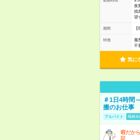
9:
勤務時間
夜
残
望
【
期間
履
特徴
不
気に
＃1日4時間
搬のお仕事
アルバイト
職種未
暇だか
証