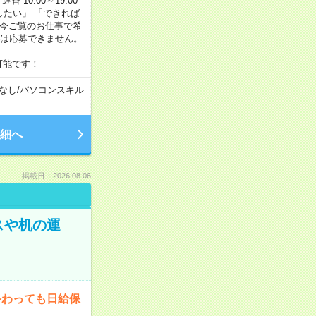
番 10:00～19:00
がしたい」 「できれば
 今ご覧のお仕事で希
合は応募できません。
可能です！
なし
/
パソコンスキル
細へ
掲載日：2026.08.06
スや机の運
終わっても日給保