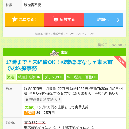
履歴書不要
特徴
気になる！
応募する
詳細へ
掲載元企業名
株式会社リクルートスタッフィング
掲載日：2026.08.07
未読
NEW
17時まで＊未経験OK！残業ほぼなし▼東大前
での医療事務
派遣
職種未経験OK
ブランクOK
WEB登録・面接OK
時給1525円 月収例 22万円 時給1525円×実働7h30m×週5日×4
給与
週 ※月収例を保証するものではありません。※給与即受取りサ
ービス利用可（利用条件有）
交通費別途支給あり
1ヶ月3万円を上限として実費支給
交通費
20～25万円
月収例
東京都文京区
勤務地
東大前駅から徒歩5分
/
千駄木駅から徒歩8分