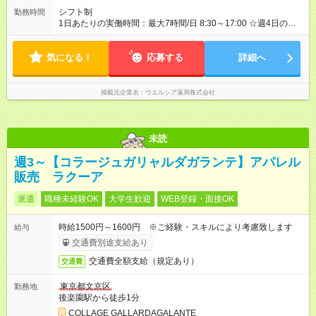
シフト制
勤務時間
1日あたりの実働時間：最大7時間/日 8:30～17:00 ☆週4日の勤
務
気になる！
応募する
詳細へ
掲載元企業名
ウエルシア薬局株式会社
未読
週3～【コラージュガリャルダガランテ】アパレル
販売 ラクーア
派遣
職種未経験OK
大学生歓迎
WEB登録・面接OK
時給1500円～1600円 ※ご経験・スキルにより考慮致します
給与
交通費別途支給あり
交通費全額支給（規定あり）
交通費
東京都文京区
勤務地
後楽園駅から徒歩1分
COLLAGE GALLARDAGALANTE