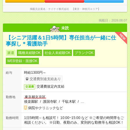
掲載元企業名
テイケイ株式会社 【東京・神奈川エリア】
掲載日：2026.08.07
未読
NEW
【シニア活躍＆1日5時間】専任担当が一緒に仕
事探し＊看護助手
派遣
職種未経験OK
社会人未経験OK
ブランクOK
WEB登録・面接OK
時給1300円～
給与
交通費別途支給あり
交通費規定内支給
交通費
東京都文京区
勤務地
後楽園駅
/
護国寺駅
/
千駄木駅
/
…
病院やクリニックなど
1日5時間～も相談可！ 10:00~15:00 など ※ご希望の時間帯をご
勤務時間
相談ください。 ※日勤、夜勤のみ、変則的な勤務等も相談OK！