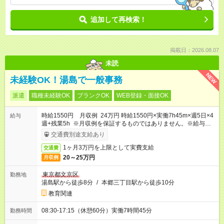
追加して再検索！
掲載日：2026.08.07
未読
NEW
未経験OK！湯島で一般事務
派遣
職種未経験OK
ブランクOK
WEB登録・面接OK
時給1550円 月収例 24万円 時給1550円×実働7h45m×週5日×4
給与
週+残業5h ※月収例を保証するものではありません。※給与即受
取りサービス利用可（利用条件有）
交通費別途支給あり
1ヶ月3万円を上限として実費支給
交通費
20～25万円
月収例
東京都文京区
勤務地
湯島駅から徒歩8分
/
本郷三丁目駅から徒歩10分
教育関連
08:30-17:15（休憩60分）実働7時間45分
勤務時間