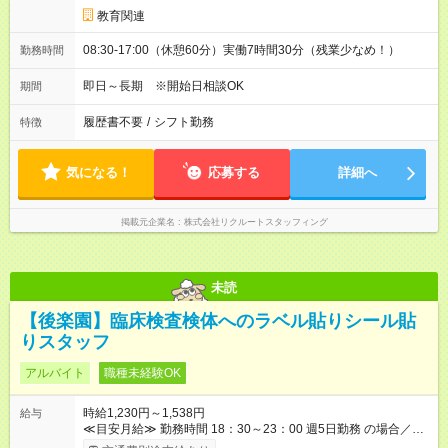
教育関連
08:30-17:00（休憩60分）実働7時間30分（残業少なめ！）
勤務時間
即日～長期 ※開始日相談OK
期間
履歴書不要
/
シフト勤務
特徴
気になる！
応募する
詳細へ
掲載元企業名
株式会社リクルートスタッフィング
未読
【後楽園】臨床検査検体へのラベル貼りシール貼
りスタッフ
アルバイト
職種未経験OK
時給1,230円～1,538円
給与
≪目安月給≫ 勤務時間 18：30～23：00 週5⽇勤務 の場合／社
会保険加入 月収：１１６，８６０円 18：30～22：00(時給