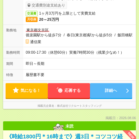
交通費別途支給あり
1ヶ月3万円を上限として実費支給
交通費
20～25万円
月収例
東京都文京区
勤務地
後楽園駅から徒歩7分
/
春日(東京都)駅から徒歩5分
/
飯田橋駅
通信業
09:00-17:30（休憩60分）実働7時間30分（残業少なめ！）
勤務時間
即日～長期
期間
履歴書不要
特徴
気になる！
応募する
詳細へ
掲載元企業名
株式会社リクルートスタッフィング
掲載日：2026.08.06
未読
NEW
《時給1800円＊16時まで》週3日＊コツコツ経