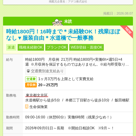
掲載元企業名
アデコ株式会社
掲載日：2026.08.07
未読
NEW
時給1800円！16時まで＊未経験OK！残業ほぼ
なし▼服装自由＊水道橋で一般事務
派遣
職種未経験OK
ブランクOK
WEB登録・面接OK
時給1800円 月収例 21万円 時給1800円×実働6h×週5日×4
給与
週 ※月収例を保証するものではありません。※給与即受取りサ
ービス利用可（利用条件有）
交通費別途支給あり
1ヶ月3万円を上限として実費支給
交通費
20～25万円
月収例
東京都文京区
勤務地
水道橋駅から徒歩5分
/
本郷三丁目駅から徒歩10分
/
飯田橋駅
生命保険業
09:00-16:00（休憩60分）実働6時間（残業少なめ！）
勤務時間
2026年09月01日～長期 ※開始日相談OK ※9月～！
期間