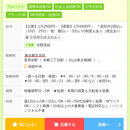
アルバイト
職種未経験OK
社会人未経験OK
大学生歓迎
ブランクOK
WEB登録・面接OK
【日勤】1万2500円～ 【夜勤】1万4000円～ ＊原則月2回払い
給与
（10日・25日） 他、週払い・日払いの制度もあり（規定あり）
＃日収1万円以上
交通費別途支給あり
全額支給
交通費
東京都文京区
勤務地
茗荷谷駅
/
本郷三丁目駅
/
白山(東京都)駅
/
…
池袋中央
（選べる日勤・夜勤） ▼8：00～17：00／9：00～18：00
勤務時間
▼20：00～翌5：00／21：00～翌6：00 など（休憩1h）
研修後即日～OK ★短期・長期の就業も大歓迎＃急募
期間
週1日からOK
/
日払いOK
/
40～50代活躍中
/
副業・Wワーク
特徴
OK
/
シフト勤務
/
10名以上の大量募集
/
電話対応なし
/
パソコ
ンスキル不要
気になる！
応募する
詳細へ