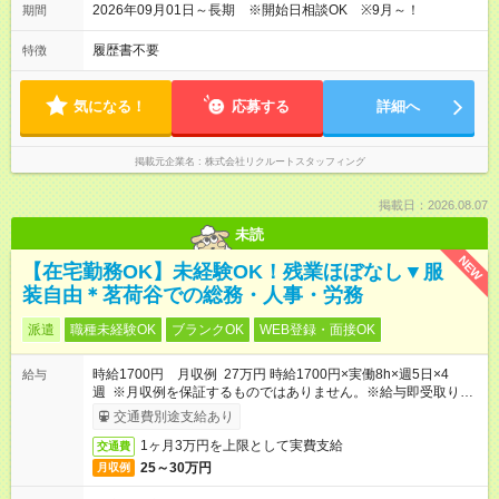
2026年09月01日～長期 ※開始日相談OK ※9月～！
期間
履歴書不要
特徴
気になる！
応募する
詳細へ
掲載元企業名
株式会社リクルートスタッフィング
掲載日：2026.08.07
未読
NEW
【在宅勤務OK】未経験OK！残業ほぼなし▼服
装自由＊茗荷谷での総務・人事・労務
派遣
職種未経験OK
ブランクOK
WEB登録・面接OK
時給1700円 月収例 27万円 時給1700円×実働8h×週5日×4
給与
週 ※月収例を保証するものではありません。※給与即受取りサ
ービス利用可（利用条件有）
交通費別途支給あり
1ヶ月3万円を上限として実費支給
交通費
25～30万円
月収例