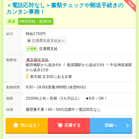
NEW
＜電話応対なし＞書類チェックや郵送手続きの
カンタン事務！
派遣
WEB登録・面接OK
時給1750円
給与
交通費別途支給あり
交通費支給
交通費
東京都文京区
勤務地
飯田橋駅から徒歩4分
/
後楽園駅から徒歩10分
/
牛込神楽坂駅
から徒歩12分
東京都 文京区にある企業
9:00～18:00(実働:8時間) (休憩60分)
勤務時間
2026/9/上旬～長期（3カ月以上） ★9月～OK！
期間
履歴書不要
/
40～50代活躍中
/
電話対応なし
特徴
気になる！
応募する
詳細へ