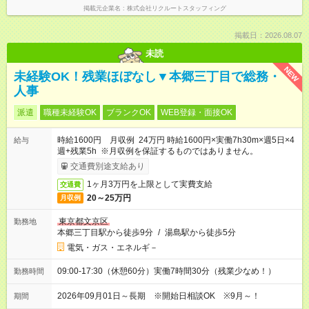
掲載元企業名
株式会社リクルートスタッフィング
掲載日：2026.08.07
未読
NEW
未経験OK！残業ほぼなし▼本郷三丁目で総務・
人事
派遣
職種未経験OK
ブランクOK
WEB登録・面接OK
時給1600円 月収例 24万円 時給1600円×実働7h30m×週5日×4
給与
週+残業5h ※月収例を保証するものではありません。
交通費別途支給あり
1ヶ月3万円を上限として実費支給
交通費
20～25万円
月収例
東京都文京区
勤務地
本郷三丁目駅から徒歩9分
/
湯島駅から徒歩5分
電気・ガス・エネルギ－
09:00-17:30（休憩60分）実働7時間30分（残業少なめ！）
勤務時間
2026年09月01日～長期 ※開始日相談OK ※9月～！
期間