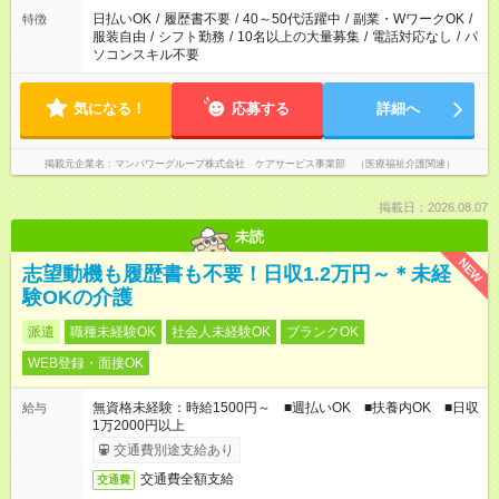
日払いOK
/
履歴書不要
/
40～50代活躍中
/
副業・WワークOK
/
特徴
服装自由
/
シフト勤務
/
10名以上の大量募集
/
電話対応なし
/
パ
ソコンスキル不要
気になる！
応募する
詳細へ
掲載元企業名
マンパワーグループ株式会社 ケアサービス事業部 （医療福祉介護関連）
掲載日：2026.08.07
未読
NEW
志望動機も履歴書も不要！日収1.2万円～＊未経
験OKの介護
派遣
職種未経験OK
社会人未経験OK
ブランクOK
WEB登録・面接OK
無資格未経験：時給1500円～ ■週払いOK ■扶養内OK ■日収
給与
1万2000円以上
交通費別途支給あり
交通費全額支給
交通費