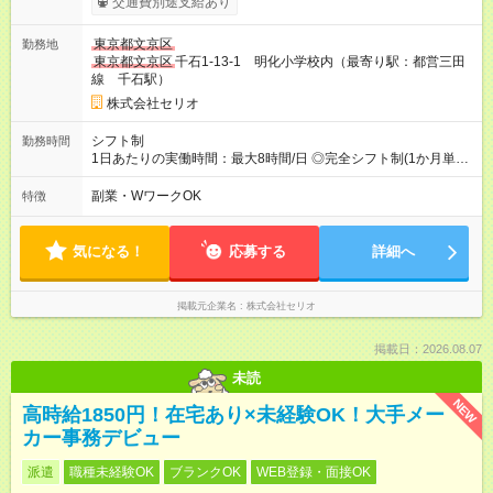
交通費別途支給あり
雇用形態、給与は本採用時と同じです。
東京都文京区
勤務地
東京都文京区
千石1-13-1 明化小学校内（最寄り駅：都営三田
線 千石駅）
株式会社セリオ
シフト制
勤務時間
1日あたりの実働時間：最大8時間/日 ◎完全シフト制(1か月単
位)◎ 月～土(週2日～OK) ＜平日＞ 13:15～18:45（実働5.5時
間） ＜土曜＞ 8:00～17:30（実働5～8時間) ＜学校休業日＞
副業・WワークOK
特徴
8:00～18:45（実働5～8時間) ※休憩時間は法定通り（6時間以
上：45分、8時間以上：60分）
気になる！
応募する
詳細へ
掲載元企業名
株式会社セリオ
掲載日：2026.08.07
未読
NEW
高時給1850円！在宅あり×未経験OK！大手メー
カー事務デビュー
派遣
職種未経験OK
ブランクOK
WEB登録・面接OK