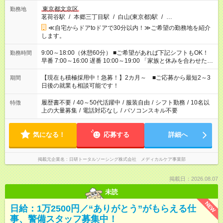
東京都文京区
勤務地
茗荷谷駅
/
本郷三丁目駅
/
白山(東京都)駅
/
…
≪自宅からドアtoドアで30分以内！≫ご希望の勤務地を紹介
します。
9:00～18:00（休憩60分） ■ご希望があれば下記シフトもOK！
勤務時間
早番 7:00～16:00 遅番 10:00～19:00 「家族と休みを合わせた
い」 「余裕を持って夕飯の準備がしたい」 「できれば残業はし
たくない」 など、ご希望を教えてくださいね。 ※Wワーク希望
【現在も積極採用中！急募！】2カ月～ ■ご応募から最短2～3
期間
の方へ 今ご覧のお仕事で希望する勤務時間と、もう1つのお仕事
日後の就業も相談可能です！
の勤務時間。 合計で週40時間を超える場合は応募できません。
履歴書不要
/
40～50代活躍中
/
服装自由
/
シフト勤務
/
10名以
特徴
上の大量募集
/
電話対応なし
/
パソコンスキル不要
気になる！
応募する
詳細へ
掲載元企業名
日研トータルソーシング株式会社 メディカルケア事業部
掲載日：2026.08.07
未読
NEW
日給：1万2500円／“ありがとう”がもらえる仕
事、警備スタッフ募集中！