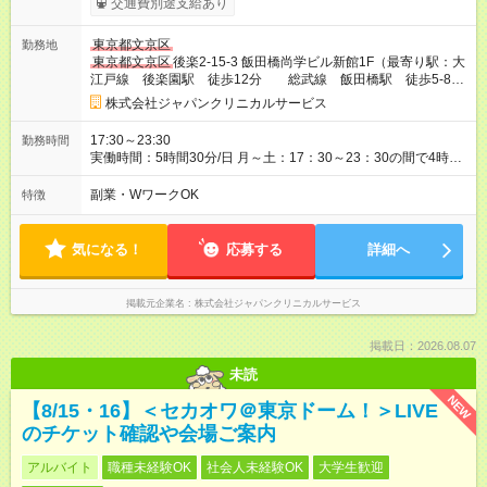
交通費別途支給あり
1,230円×3.5h)＝4,305円 22：00～23：00(時給1,538円×1h)＝
1,538円 (4,305円＋1,538円)×週5⽇×4週間 【試用期間】試用期
東京都文京区
勤務地
間あり 試用期間の長さ：2ヶ月 雇用形態、給与は本採用時と同
東京都文京区
後楽2-15-3 飯田橋尚学ビル新館1F（最寄り駅：大
じです。
江戸線 後楽園駅 徒歩12分 総武線 飯田橋駅 徒歩5-8
分）
株式会社ジャパンクリニカルサービス
17:30～23:30
勤務時間
実働時間：5時間30分/日 月～土：17：30～23：30の間で4時間
以上勤務できる方 ※場合により残業あり ※土曜日勤務できる方
歓迎 ※1日4時間～ 月～土で週4日以上勤務できる方 ※勤務期
副業・WワークOK
特徴
間・勤務時間・勤務日数について悩まれた際は是非ご相談くだ
さい。 ※残業代1分単位支給
気になる！
応募する
詳細へ
掲載元企業名
株式会社ジャパンクリニカルサービス
掲載日：2026.08.07
未読
NEW
【8/15・16】＜セカオワ＠東京ドーム！＞LIVE
のチケット確認や会場ご案内
アルバイト
職種未経験OK
社会人未経験OK
大学生歓迎