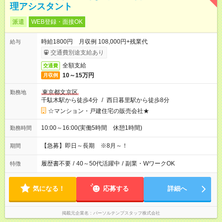
理アシスタント
派遣
WEB登録・面接OK
時給1800円 月収例 108,000円+残業代
給与
交通費別途支給あり
全額支給
交通費
10～15万円
月収例
東京都文京区
勤務地
千駄木駅から徒歩4分
/
西日暮里駅から徒歩8分
☆マンション・戸建住宅の販売会社★
10:00～16:00(実働5時間 休憩1時間)
勤務時間
【急募】即日～長期 ※8月～！
期間
履歴書不要
/
40～50代活躍中
/
副業・WワークOK
特徴
気になる！
応募する
詳細へ
掲載元企業名
パーソルテンプスタッフ株式会社