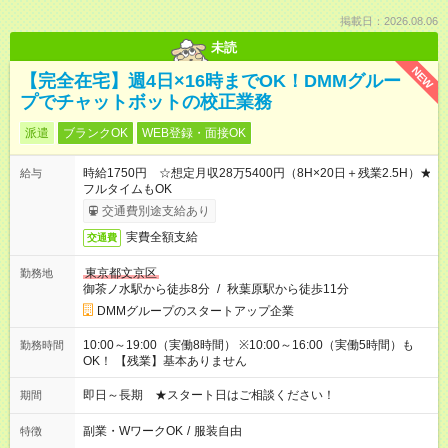
掲載日：2026.08.06
未読
NEW
【完全在宅】週4日×16時までOK！DMMグルー
プでチャットボットの校正業務
派遣
ブランクOK
WEB登録・面接OK
時給1750円 ☆想定月収28万5400円（8H×20日＋残業2.5H）★
給与
フルタイムもOK
交通費別途支給あり
実費全額支給
交通費
東京都文京区
勤務地
御茶ノ水駅から徒歩8分
/
秋葉原駅から徒歩11分
DMMグループのスタートアップ企業
10:00～19:00（実働8時間） ※10:00～16:00（実働5時間）も
勤務時間
OK！ 【残業】基本ありません
即日～長期 ★スタート日はご相談ください！
期間
副業・WワークOK
/
服装自由
特徴