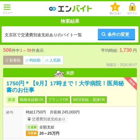
0
メニュー
気になる！
ログイン
検索結果
条件の変更
文京区で交通費別途支給ありのバイト一覧
506
1,730
件中
1
～
50
件表示
平均時給:
円
新着順
時給順
人気順
掲載日：2026.08.07
未読
NEW
1750円＊【9月】17時まで！大学病院！医局秘
書のお仕事
派遣
職種未経験OK
ブランクOK
WEB登録・面接OK
時給1750円 月収例 245,000円
給与
交通費別途支給あり
全額支給
交通費
20～25万円
月収例