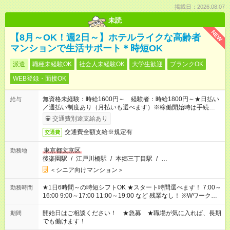
掲載日：2026.08.07
未読
NEW
【8月～OK！週2日～】ホテルライクな高齢者
マンションで生活サポート＊時短OK
派遣
職種未経験OK
社会人未経験OK
大学生歓迎
ブランクOK
WEB登録・面接OK
無資格未経験：時給1600円～ 経験者：時給1800円～★日払い
給与
／週払い制度あり（月払いも選べます）※稼働開始時は手続き完
了次第のお支払いとなります。
交通費別途支給あり
交通費全額支給※規定有
交通費
東京都文京区
勤務地
後楽園駅
/
江戸川橋駅
/
本郷三丁目駅
/
…
＜シニア向けマンション＞
★1日6時間～の時短シフトOK ★スタート時間選べます！ 7:00～
勤務時間
16:00 9:00～17:00 11:00～19:00 など 残業なし！ ※Wワークの
場合、他のお仕事と合わせ週40時間超の就業はご案内できませ
ん ※法令に基づき、週20時間以上勤務は社会保険への加入対象
開始日はご相談ください！ ★急募 ★職場が気に入れば、長期
期間
となります ※労働者派遣法（日雇い派遣の原則禁止）により、
でも働けます！
短時間・短期間の就業はご案内が難しい場合があります