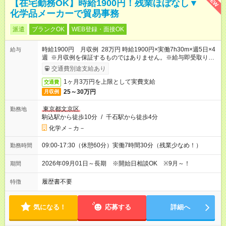
NEW
【在宅勤務OK】時給1900円！残業ほぼなし▼
化学品メーカーで貿易事務
派遣
ブランクOK
WEB登録・面接OK
時給1900円 月収例 28万円 時給1900円×実働7h30m×週5日×4
給与
週 ※月収例を保証するものではありません。※給与即受取りサ
ービス利用可（利用条件有）
交通費別途支給あり
1ヶ月3万円を上限として実費支給
交通費
25～30万円
月収例
東京都文京区
勤務地
駒込駅から徒歩10分
/
千石駅から徒歩4分
化学メ－カ－
09:00-17:30（休憩60分）実働7時間30分（残業少なめ！）
勤務時間
2026年09月01日～長期 ※開始日相談OK ※9月～！
期間
履歴書不要
特徴
気になる！
応募する
詳細へ