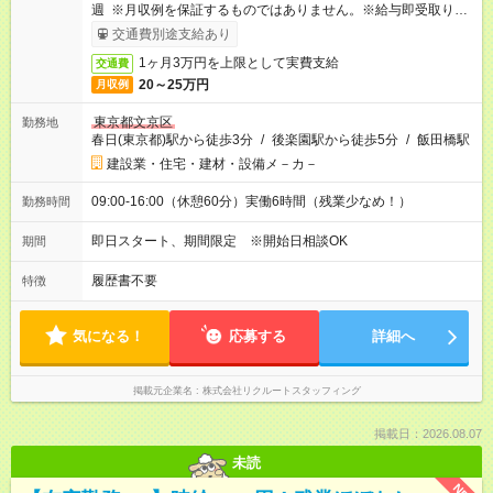
週 ※月収例を保証するものではありません。※給与即受取りサ
ービス利用可（利用条件有）
交通費別途支給あり
1ヶ月3万円を上限として実費支給
交通費
20～25万円
月収例
東京都文京区
勤務地
春日(東京都)駅から徒歩3分
/
後楽園駅から徒歩5分
/
飯田橋駅
建設業・住宅・建材・設備メ－カ－
09:00-16:00（休憩60分）実働6時間（残業少なめ！）
勤務時間
即日スタート、期間限定 ※開始日相談OK
期間
履歴書不要
特徴
気になる！
応募する
詳細へ
掲載元企業名
株式会社リクルートスタッフィング
掲載日：2026.08.07
未読