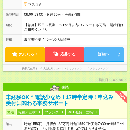
マスコミ
09:00-18:00（休憩60分）実働8時間
勤務時間
【急募】即日～長期 ※1か月以内のスタートも可能！開始日は
期間
ご相談ください
履歴書不要
/
40～50代活躍中
特徴
気になる！
応募する
詳細へ
掲載元企業名
株式会社リクルートスタッフィング ＩＴスタッフィング
掲載日：2026.08.06
未読
NEW
未経験OK＊電話少なめ！17時半定時！申込み
受付に関わる事務サポート
派遣
職種未経験OK
ブランクOK
WEB登録・面接OK
時給1550円 月収例 23万円 時給1550円×実働7h30m×週5日×4
給与
週+残業3h ※月収例を保証するものではありません。