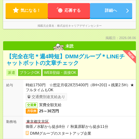
気になる！
応募する
詳細へ
掲載元企業名
株式会社キャリアデザインセンター
掲載日：2026.08.06
未読
NEW
【完全在宅＊週4時短】DMMグループ＊LINEチ
ャットボットの文章チェック
派遣
ブランクOK
WEB登録・面接OK
時給1750円 ☆想定月収28万5400円（8H×20日＋残業2.5H）★
給与
フルタイムもOK
交通費別途支給あり
実費全額支給
交通費
25～30万円
月収例
東京都文京区
勤務地
御茶ノ水駅から徒歩8分
/
秋葉原駅から徒歩11分
DMMグループのスタートアップ企業