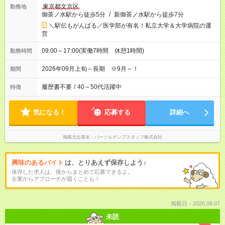
東京都文京区
勤務地
御茶ノ水駅から徒歩5分
/
新御茶ノ水駅から徒歩7分
＼駅伝もがんばる／医学部が有名！私立大学＆大学病院の運
営
09:00～17:00(実働7時間 休憩1時間)
勤務時間
2026年09月上旬～長期 ※9月～！
期間
履歴書不要
/
40～50代活躍中
特徴
気になる！
応募する
詳細へ
掲載元企業名
パーソルテンプスタッフ株式会社
興味のあるバイト
は、とりあえず保存しよう♪
保存した求人は、後からまとめて応募できるよ。
企業からアプローチが届くことも！
掲載日：2026.08.07
未読