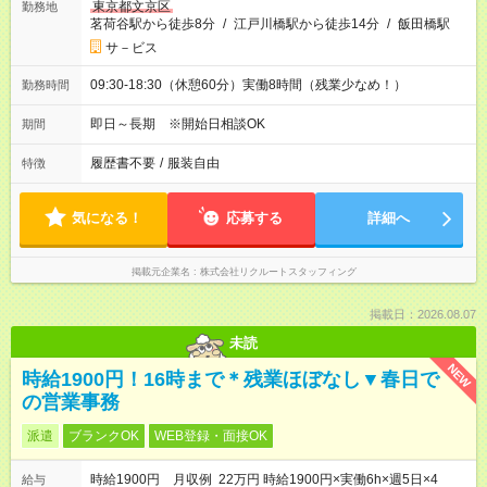
東京都文京区
勤務地
茗荷谷駅から徒歩8分
/
江戸川橋駅から徒歩14分
/
飯田橋駅
サ－ビス
09:30-18:30（休憩60分）実働8時間（残業少なめ！）
勤務時間
即日～長期 ※開始日相談OK
期間
履歴書不要
/
服装自由
特徴
気になる！
応募する
詳細へ
掲載元企業名
株式会社リクルートスタッフィング
掲載日：2026.08.07
未読
NEW
時給1900円！16時まで＊残業ほぼなし▼春日で
の営業事務
派遣
ブランクOK
WEB登録・面接OK
時給1900円 月収例 22万円 時給1900円×実働6h×週5日×4
給与