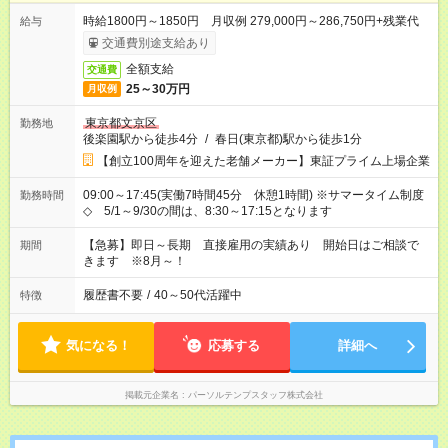
時給1800円～1850円 月収例 279,000円～286,750円+残業代
給与
交通費別途支給あり
全額支給
交通費
25～30万円
月収例
東京都文京区
勤務地
後楽園駅から徒歩4分
/
春日(東京都)駅から徒歩1分
【創立100周年を迎えた老舗メーカー】東証プライム上場企業
09:00～17:45(実働7時間45分 休憩1時間) ※サマータイム制度
勤務時間
◇ 5/1～9/30の間は、8:30～17:15となります
【急募】即日～長期 直接雇用の実績あり 開始日はご相談で
期間
きます ※8月～！
履歴書不要
/
40～50代活躍中
特徴
気になる！
応募する
詳細へ
掲載元企業名
パーソルテンプスタッフ株式会社