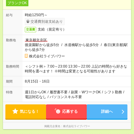
ブランクOK
時給1250円～
給与
交通費別途支給あり
支給（規定有り）
交通費
東京都文京区
勤務地
後楽園駅から徒歩5分
/
水道橋駅から徒歩5分
/
春日(東京都)駅
から徒歩7分
株式会社ライブパワー
＜シフト例＞ 7:00～23:00 13:30～22:00 上記の時間から好きな
勤務時間
時間を選べます！ ※時間は変更となる可能性があります
8月15日・16日
期間
週1日からOK
/
履歴書不要
/
副業・WワークOK
/
シフト勤務
/
特徴
電話対応なし
/
パソコンスキル不要
気になる！
応募する
詳細へ
掲載元企業名
株式会社ライブパワー