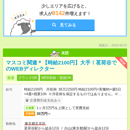
少しエリアを広げると、
8142
求人が
件増えます！
見てみる
掲載日：2026.08.07
未読
NEW
マスコミ関連＊【時給2100円】大手！茗荷谷で
のWEBディレクター
派遣
ブランクOK
WEB登録・面接OK
時給2100円 月収例 36万2250円 時給2100円×実働8h×週5日
給与
×4週+残業10h ※月収例を保証するものではありません。※給与
即受取りサービス利用可（利用条件有）
交通費別途支給あり
1ヶ月3万円を上限として実費支給
交通費
30万円～
月収例
東京都文京区
勤務地
茗荷谷駅から徒歩12分
/
白山(東京都)駅から徒歩12分