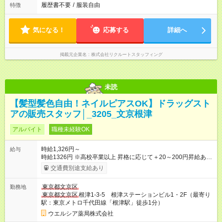
履歴書不要
/
服装自由
特徴
気になる！
応募する
詳細へ
掲載元企業名
株式会社リクルートスタッフィング
未読
【髪型髪色自由！ネイルピアスOK】ドラッグスト
アの販売スタッフ│_3205_文京根津
アルバイト
職種未経験OK
時給1,326円～
給与
時給1326円 ※高校卒業以上 昇格に応じて＋20～200円昇給あり
（大学生は＋20円まで） ※高校生は対象外 試用期間あり：入社
交通費別途支給あり
日から3ヶ月間／本採用と待遇は変わりません。 【試用期間】試
用期間あり 試用期間の長さ：3ヶ月 雇用形態、給与は本採用時
東京都文京区
勤務地
と同じです。
東京都文京区
根津1-3-5 根津ステーションビル1・2F（最寄り
駅：東京メトロ千代田線「根津駅」徒歩1分）
ウエルシア薬局株式会社