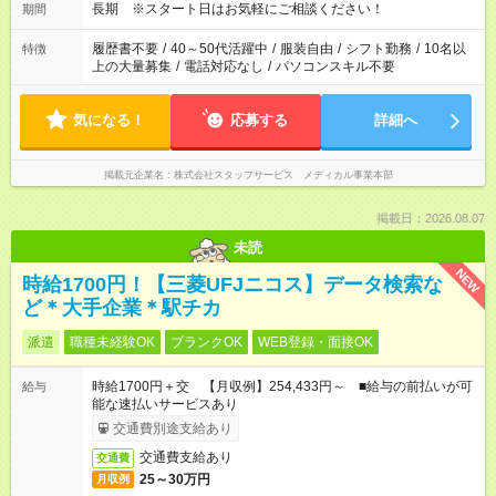
長期 ※スタート日はお気軽にご相談ください！
期間
履歴書不要
/
40～50代活躍中
/
服装自由
/
シフト勤務
/
10名以
特徴
上の大量募集
/
電話対応なし
/
パソコンスキル不要
気になる！
応募する
詳細へ
掲載元企業名
株式会社スタッフサービス メディカル事業本部
掲載日：2026.08.07
未読
NEW
時給1700円！【三菱UFJニコス】データ検索な
ど＊大手企業＊駅チカ
派遣
職種未経験OK
ブランクOK
WEB登録・面接OK
時給1700円＋交 【月収例】254,433円～ ■給与の前払いが可
給与
能な速払いサービスあり
交通費別途支給あり
交通費支給あり
交通費
25～30万円
月収例