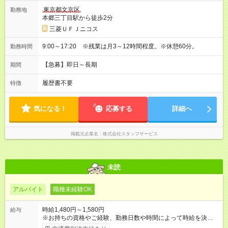
東京都文京区
勤務地
本郷三丁目駅から徒歩2分
三菱ＵＦＪニコス
9:00～17:20 ※残業は月3～12時間程度。※休憩60分。
勤務時間
【急募】即日～長期
期間
履歴書不要
特徴
気になる！
応募する
詳細へ
掲載元企業名
株式会社スタッフサービス
未読
アルバイト
職種未経験OK
時給1,480円～1,580円
給与
※お持ちの資格やご経験、勤務日数や時間によって時給を決定い
たします。 【試用期間】試用期間あり 試用期間の長さ：3ヶ月