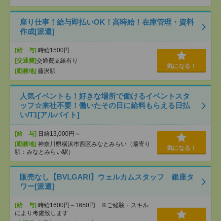
座り仕事！給与即払いOK！高時給！在庫管理・資料
作成[派遣]
[給 与]
時給1500円
[交通費]
交通費支給有り
気になる！
[勤務地]
藤沢駅
人気イベントも！好きな場所で働けるイベントスタ
ッフ☆来社不要！働いたその日に給料もらえる日払
い/T1[アルバイト]
[給 与]
日給13,000円～
[勤務地]
神奈川県横浜市西区みなとみらい（最寄り
気になる！
駅：みなとみらい駅）
販売なし【BVLGARI】ウェルカムスタッフ 銀座タ
ワー[派遣]
[給 与]
時給1600円～1650円 ※ご経験・スキル
により考慮致します