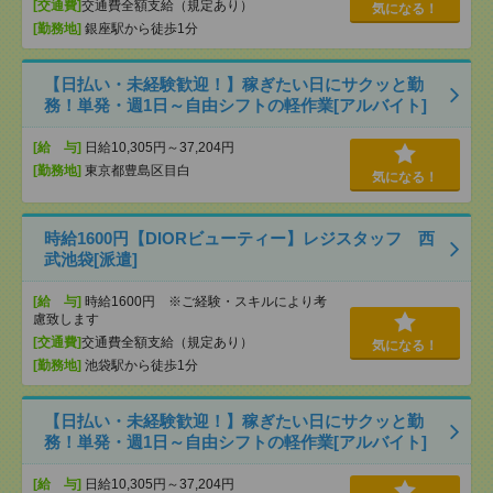
[交通費]
交通費全額支給（規定あり）
気になる！
[勤務地]
銀座駅から徒歩1分
【日払い・未経験歓迎！】稼ぎたい日にサクッと勤
務！単発・週1日～自由シフトの軽作業[アルバイト]
[給 与]
日給10,305円～37,204円
[勤務地]
東京都豊島区目白
気になる！
時給1600円【DIORビューティー】レジスタッフ 西
武池袋[派遣]
[給 与]
時給1600円 ※ご経験・スキルにより考
慮致します
[交通費]
交通費全額支給（規定あり）
気になる！
[勤務地]
池袋駅から徒歩1分
【日払い・未経験歓迎！】稼ぎたい日にサクッと勤
務！単発・週1日～自由シフトの軽作業[アルバイト]
[給 与]
日給10,305円～37,204円