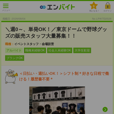
0
メニュー
気になる！
ログイン
掲載日 :2026
/
08
/
04
No.LPIKTD2026
＼週0～、単発OK！／東京ドームで野球グッ
ズの販売スタッフ大量募集！！
職種：
イベントスタッフ・会場設営
アルバイト
職種未経験OK
社会人未経験OK
大学生歓迎
ブランクOK
＜日払い・週払いOK！＞シフト制＊好きな日程で働
ける！履歴書不要＊