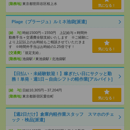
[勤務地]
東京都世田谷区桜上水
気になる！
Plage（プラージュ）ルミネ池袋[派遣]
[給 与]
時給1500円～1550円 上記給与＋時間外
勤務手当＋交通費全額支給いたします ※ご経験に
より上記以上のお時給もご相談させていただきま
す ※時間外手当はお時給の1.25倍です！
気になる！
[交通費]
「規定支給」
[勤務地]
池袋駅
/
東池袋駅
/
北池袋駅
【日払い・未経験歓迎！】稼ぎたい日にサクッと勤
務！単発・週1日～自由シフトの軽作業[アルバイト]
[給 与]
日給10,305円～37,204円
[勤務地]
東京都新宿区愛住町
気になる！
【週2日だけ】倉庫内軽作業スタッフ スマホのチェ
ック・検品[派遣]