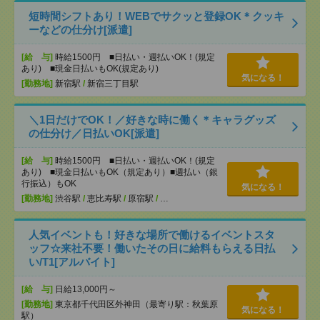
短時間シフトあり！WEBでサクッと登録OK＊クッキ
ーなどの仕分け[派遣]
[給 与]
時給1500円 ■日払い・週払いOK！(規定
あり) ■現金日払いもOK(規定あり)
気になる！
[勤務地]
新宿駅
/
新宿三丁目駅
＼1日だけでOK！／好きな時に働く＊キャラグッズ
の仕分け／日払いOK[派遣]
[給 与]
時給1500円 ■日払い・週払いOK！(規定
あり) ■現金日払いもOK（規定あり）■週払い（銀
行振込）もOK
気になる！
[勤務地]
渋谷駅
/
恵比寿駅
/
原宿駅
/
…
人気イベントも！好きな場所で働けるイベントスタ
ッフ☆来社不要！働いたその日に給料もらえる日払
い/T1[アルバイト]
[給 与]
日給13,000円～
[勤務地]
東京都千代田区外神田（最寄り駅：秋葉原
気になる！
駅）