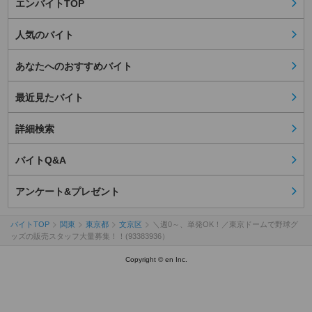
エンバイトTOP
人気のバイト
あなたへのおすすめバイト
最近見たバイト
詳細検索
バイトQ&A
アンケート&プレゼント
バイトTOP
関東
東京都
文京区
＼週0～、単発OK！／東京ドームで野球グ
ッズの販売スタッフ大量募集！！(93383936）
Copyright © en Inc.