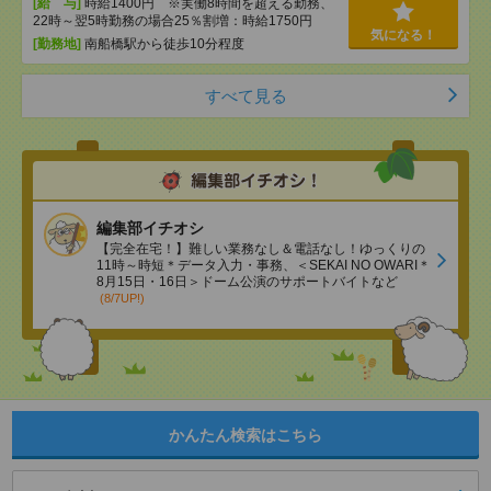
[給 与]
時給1400円 ※実働8時間を超える勤務、
22時～翌5時勤務の場合25％割増：時給1750円
気になる！
[勤務地]
南船橋駅から徒歩10分程度
すべて見る
編集部イチオシ
【完全在宅！】難しい業務なし＆電話なし！ゆっくりの
11時～時短＊データ入力・事務、＜SEKAI NO OWARI＊
8月15日・16日＞ドーム公演のサポートバイトなど
(8/7UP!)
かんたん検索はこちら