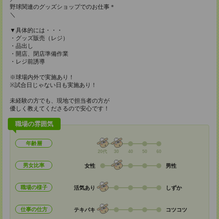
野球関連のグッズショップでのお仕事＊
＼
▼具体的には・・・
・グッズ販売（レジ）
・品出し
・開店、閉店準備作業
・レジ前誘導
※球場内外で実施あり！
※試合日じゃない日も実施あり！
未経験の方でも、現地で担当者の方が
優しく教えてくださるので安心です！
職場の雰囲気
年齢層
20代
30
40
50
60
男女比率
女性
男性
職場の様子
活気あり
しずか
仕事の仕方
テキパキ
コツコツ