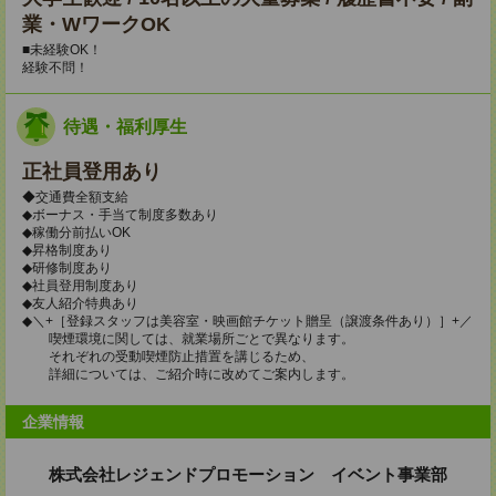
業・WワークOK
■未経験OK！
経験不問！
待遇・福利厚生
正社員登用あり
◆交通費全額支給
◆ボーナス・手当て制度多数あり
◆稼働分前払いOK
◆昇格制度あり
◆研修制度あり
◆社員登用制度あり
◆友人紹介特典あり
◆＼+［登録スタッフは美容室・映画館チケット贈呈（譲渡条件あり）］+／
喫煙環境に関しては、就業場所ごとで異なります。
それぞれの受動喫煙防止措置を講じるため、
詳細については、ご紹介時に改めてご案内します。
企業情報
株式会社レジェンドプロモーション イベント事業部