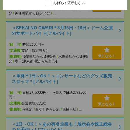
[交通費]
支給（規定有り）
しばらく表示しない
気になる！
[勤務地]
九段下駅から徒歩5分
/
竹橋駅から徒歩10
分
/
神保町駅から徒歩15分
/
…
＜SEKAI NO OWARI＊8月15日・16日＞ドーム公演
のサポートバイト[アルバイト]
[給 与]
時給1250円～
[交通費]
支給（規定有り）
気になる！
[勤務地]
後楽園駅から徒歩5分
/
水道橋駅から徒歩5
分
/
春日(東京都)駅から徒歩7分
＜単発＊1日～OK！＞コンサートなどのグッズ販売
スタッフ＊[アルバイト]
[給 与]
日給1万5000円～ ■最大で日給2万8500
円！
[交通費]
交通費規定支給
気になる！
[勤務地]
横浜駅
/
みなとみらい駅
/
西横浜駅
/
…
＜1日～OK！＞あの有名企業も！展示会や株主総会
のお手伝い！[アルバイト]