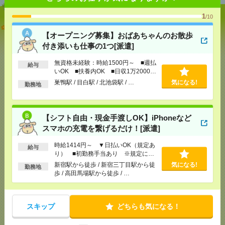
1
/10
【オープニング募集】おばあちゃんのお散歩付き添
いも仕事の1つ[派遣]
【オープニング募集】おばあちゃんのお散歩
付き添いも仕事の1つ[派遣]
[給 与]
無資格未経験：時給1500円～ ■週払い
OK ■扶養内OK ■日収1万2000円以上
無資格未経験：時給1500円～ ■週払
給与
いOK ■扶養内OK ■日収1万2000円
[交通費]
交通費全額支給
気になる！
以上
巣鴨駅 / 目白駅 / 北池袋駅 / …
気になる!
[勤務地]
巣鴨駅
/
目白駅
/
北池袋駅
/
…
勤務地
【シフト自由・現金手渡しOK】iPhoneなどスマホの
【シフト自由・現金手渡しOK】iPhoneなど
充電を繋げるだけ！[派遣]
スマホの充電を繋げるだけ！[派遣]
[給 与]
時給1414円～ ▼日払いOK（規定あ
時給1414円～ ▼日払いOK（規定あ
り） ■初勤務手当あり ※規定による
給与
り） ■初勤務手当あり ※規定によ
[勤務地]
新宿駅から徒歩
/
新宿三丁目駅から徒歩
/
気になる！
る
高田馬場駅から徒歩
/
…
新宿駅から徒歩 / 新宿三丁目駅から徒
気になる!
勤務地
歩 / 高田馬場駅から徒歩 / …
＜日本を代表するバンド＊サカナクション＞ツアー
公演のサポートバイト＠日本武道館[アルバイト]
スキップ
どちらも気になる！
[給 与]
時給1250円～