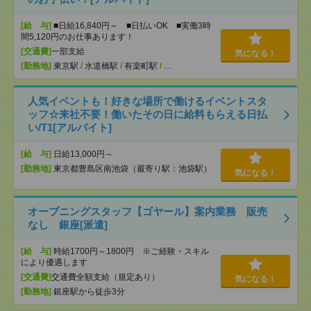
[給 与]
■日給16,840円～ ■日払いOK ■実働3時
間5,120円のお仕事あります！
[交通費]
一部支給
気になる！
[勤務地]
東京駅
/
水道橋駅
/
有楽町駅
/
…
人気イベントも！好きな場所で働けるイベントスタ
ッフ☆来社不要！働いたその日に給料もらえる日払
い/T1[アルバイト]
[給 与]
日給13,000円～
[勤務地]
東京都豊島区南池袋（最寄り駅：池袋駅）
気になる！
オープニングスタッフ【ゴヤール】案内業務 販売
なし 銀座[派遣]
[給 与]
時給1700円～1800円 ※ご経験・スキル
により優遇します
[交通費]
交通費全額支給（規定あり）
気になる！
[勤務地]
銀座駅から徒歩3分