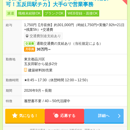
可！五反田駅チカ】大手Gで営業事務
派遣
職種未経験OK
ブランクOK
WEB登録・面接OK
1,750円【月収例】約301,000円（時給1,750円×実働7.92h×21日
給与
+残業5h）+交通費
交通費別途支給あり
通勤交通費の支給あり（当社規定による）
交通費
30万円～
月収例
東京都品川区
勤務地
五反田駅から徒歩2分
建築材料卸売業
★8:45～17:30（休憩時間 12:00～12:50）
勤務時間
2026年9月～長期
期間
履歴書不要
/
40～50代活躍中
特徴
気になる！
応募する
詳細へ