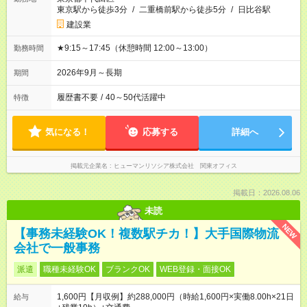
東京駅から徒歩3分
/
二重橋前駅から徒歩5分
/
日比谷駅
建設業
★9:15～17:45（休憩時間 12:00～13:00）
勤務時間
2026年9月～長期
期間
履歴書不要
/
40～50代活躍中
特徴
気になる！
応募する
詳細へ
掲載元企業名
ヒューマンリソシア株式会社 関東オフィス
掲載日：2026.08.06
未読
NEW
【事務未経験OK！複数駅チカ！】大手国際物流
会社で一般事務
派遣
職種未経験OK
ブランクOK
WEB登録・面接OK
1,600円【月収例】約288,000円（時給1,600円×実働8.00h×21日
給与