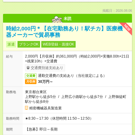
掲載日：2026.08.06
未読
NEW
時給2,000円＊【在宅勤務あり！駅チカ】医療機
器メーカーで貿易事務
派遣
ブランクOK
WEB登録・面接OK
2,000円【月収例】約361,000円（時給2,000円×実働8.00h×21日
給与
+残業10h）+交通費
交通費別途支給あり
通勤交通費の支給あり（当社規定による）
交通費
30万円～
月収例
東京都台東区
勤務地
上野駅から徒歩5分
/
上野広小路駅から徒歩7分
/
上野御徒町
駅から徒歩8分
精密機械器具製造業
★8:30～17:30（休憩時間 11:50～12:50）
勤務時間
【急募】即日～長期
期間