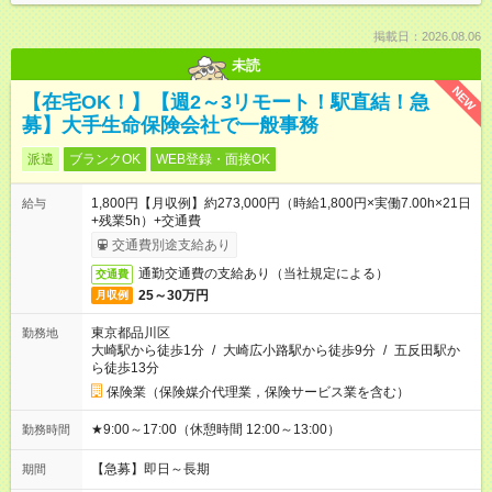
掲載日：2026.08.06
未読
NEW
【在宅OK！】【週2～3リモート！駅直結！急
募】大手生命保険会社で一般事務
派遣
ブランクOK
WEB登録・面接OK
1,800円【月収例】約273,000円（時給1,800円×実働7.00h×21日
給与
+残業5h）+交通費
交通費別途支給あり
通勤交通費の支給あり（当社規定による）
交通費
25～30万円
月収例
東京都品川区
勤務地
大崎駅から徒歩1分
/
大崎広小路駅から徒歩9分
/
五反田駅か
ら徒歩13分
保険業（保険媒介代理業，保険サービス業を含む）
★9:00～17:00（休憩時間 12:00～13:00）
勤務時間
【急募】即日～長期
期間