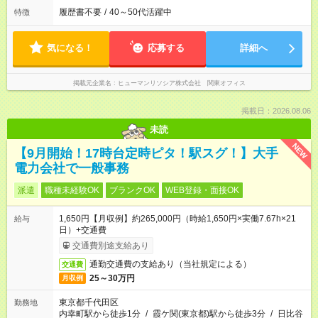
履歴書不要
/
40～50代活躍中
特徴
気になる！
応募する
詳細へ
掲載元企業名
ヒューマンリソシア株式会社 関東オフィス
掲載日：2026.08.06
未読
NEW
【9月開始！17時台定時ピタ！駅スグ！】大手
電力会社で一般事務
派遣
職種未経験OK
ブランクOK
WEB登録・面接OK
1,650円【月収例】約265,000円（時給1,650円×実働7.67h×21
給与
日）+交通費
交通費別途支給あり
通勤交通費の支給あり（当社規定による）
交通費
25～30万円
月収例
東京都千代田区
勤務地
内幸町駅から徒歩1分
/
霞ケ関(東京都)駅から徒歩3分
/
日比谷