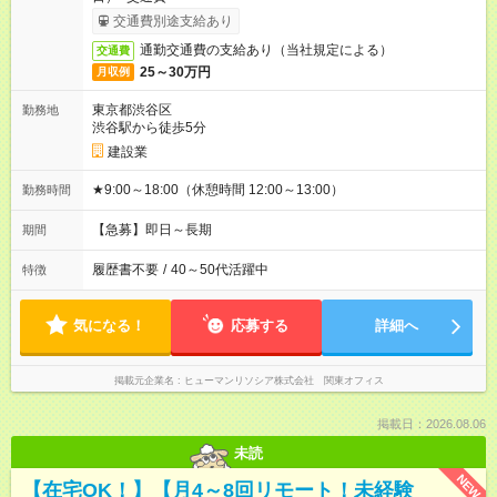
交通費別途支給あり
通勤交通費の支給あり（当社規定による）
交通費
25～30万円
月収例
東京都渋谷区
勤務地
渋谷駅から徒歩5分
建設業
★9:00～18:00（休憩時間 12:00～13:00）
勤務時間
【急募】即日～長期
期間
履歴書不要
/
40～50代活躍中
特徴
気になる！
応募する
詳細へ
掲載元企業名
ヒューマンリソシア株式会社 関東オフィス
掲載日：2026.08.06
未読
NEW
【在宅OK！】【月4～8回リモート！未経験