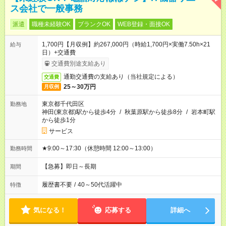
ス会社で一般事務
派遣
職種未経験OK
ブランクOK
WEB登録・面接OK
1,700円【月収例】約267,000円（時給1,700円×実働7.50h×21
給与
日）+交通費
交通費別途支給あり
通勤交通費の支給あり（当社規定による）
交通費
25～30万円
月収例
東京都千代田区
勤務地
神田(東京都)駅から徒歩4分
/
秋葉原駅から徒歩8分
/
岩本町駅
から徒歩1分
サービス
★9:00～17:30（休憩時間 12:00～13:00）
勤務時間
【急募】即日～長期
期間
履歴書不要
/
40～50代活躍中
特徴
気になる！
応募する
詳細へ