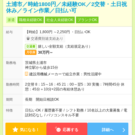
土浦市／時給1800円／未経験OK／2交替・土日祝
休み／ライン作業／日払い可
派遣
職種未経験OK
社会人未経験OK
ブランクOK
【時給】1,800円 ～2,250円 ・日払いOK
給与
交通費別途支給あり
嬉しい全額支給（支給規定あり）
交通費
30万円～
月収例
茨城県土浦市
勤務地
神立駅から徒歩15分
建設用機械メーカーで組立作業：男性活躍中
2交替 8：15～16：45 21：00～翌5：30 実働：7時間45分 休
勤務時間
憩：45分＋10分×2回の有給休憩あり
長期 開始日相談OK
期間
日払いOK
/
履歴書不要
/
シフト勤務
/
10名以上の大量募集
/
電
特徴
話対応なし
/
パソコンスキル不要
気になる！
応募する
詳細へ