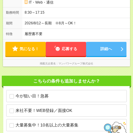
IT・Web・通信
8:30～17:15
勤務時間
2026/8/12～長期 ※8月～OK！
期間
履歴書不要
特徴
気になる！
応募する
詳細へ
掲載元企業名
マンパワーグループ株式会社
こちらの条件も追加しませんか？
今が狙い目！急募
来社不要！WEB登録／面接OK
大量募集中！10名以上の大量募集