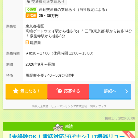
交通費別途支給あり
通勤交通費の支給あり（当社規定による）
交通費
25～30万円
月収例
東京都港区
勤務地
高輪ゲートウェイ駅から徒歩8分
/
三田(東京都)駅から徒歩14分
/
泉岳寺駅から徒歩8分
建設業
★8:30～17:00（休憩時間 12:00～13:00）
勤務時間
2026年9月～長期
期間
履歴書不要
/
40～50代活躍中
特徴
気になる！
応募する
詳細へ
掲載元企業名
ヒューマンリソシア株式会社 関東オフィス
掲載日：2026.08.06
未読
NEW
【未経験OK！電話対応ほぼナシ】IT機器リユー