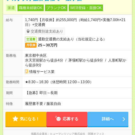
派遣
職種未経験OK
ブランクOK
WEB登録・面接OK
1,740円【月収例】約255,000円（時給1,740円×実働7.00h×21
給与
日）+交通費
交通費別途支給あり
通勤交通費の支給あり（当社規定による）
交通費
25～30万円
月収例
東京都中央区
勤務地
水天宮前駅から徒歩4分
/
茅場町駅から徒歩9分
/
人形町駅か
ら徒歩9分
情報サービス業
★8:30～16:30（休憩時間 12:00～13:00）
勤務時間
【急募】即日～長期
期間
履歴書不要
/
服装自由
特徴
気になる！
応募する
詳細へ
掲載元企業名
ヒューマンリソシア株式会社 関東オフィス