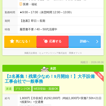
医療・福祉
★9:00～17:00（休憩時間 12:00～13:00）
勤務時間
【急募】即日～長期
期間
履歴書不要
/
40～50代活躍中
特徴
気になる！
応募する
詳細へ
掲載元企業名
ヒューマンリソシア株式会社 関東オフィス
掲載日：2026.08.06
未読
NEW
【2名募集！残業少なめ！9月開始！】大手設備
工事会社で一般事務
派遣
ブランクOK
WEB登録・面接OK
1,800円【月収例】約292,000円（時給1,800円×実働7.50h×21日
給与
+残業5h）+交通費