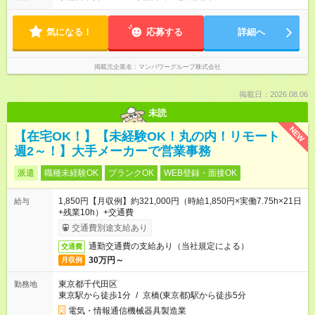
気になる！
応募する
詳細へ
掲載元企業名
マンパワーグループ株式会社
掲載日：2026.08.06
未読
NEW
【在宅OK！】【未経験OK！丸の内！リモート
週2～！】大手メーカーで営業事務
派遣
職種未経験OK
ブランクOK
WEB登録・面接OK
1,850円【月収例】約321,000円（時給1,850円×実働7.75h×21日
給与
+残業10h）+交通費
交通費別途支給あり
通勤交通費の支給あり（当社規定による）
交通費
30万円～
月収例
東京都千代田区
勤務地
東京駅から徒歩1分
/
京橋(東京都)駅から徒歩5分
電気・情報通信機械器具製造業