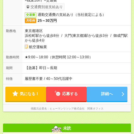
+残業10h）+交通費
交通費別途支給あり
通勤交通費の支給あり（当社規定による）
交通費
25～30万円
月収例
東京都港区
勤務地
浜松町駅から徒歩8分
/
大門(東京都)駅から徒歩3分
/
御成門駅
から徒歩4分
航空運輸業
★9:00～18:00（休憩時間 12:00～13:00）
勤務時間
【急募】即日～長期
期間
履歴書不要
/
40～50代活躍中
特徴
気になる！
応募する
詳細へ
掲載元企業名
ヒューマンリソシア株式会社 関東オフィス
未読