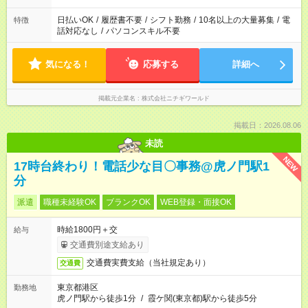
日払いOK
/
履歴書不要
/
シフト勤務
/
10名以上の大量募集
/
電
特徴
話対応なし
/
パソコンスキル不要
気になる！
応募する
詳細へ
掲載元企業名
株式会社ニチギワールド
掲載日：2026.08.06
未読
NEW
17時台終わり！電話少な目〇事務@虎ノ門駅1
分
派遣
職種未経験OK
ブランクOK
WEB登録・面接OK
時給1800円＋交
給与
交通費別途支給あり
交通費実費支給（当社規定あり）
交通費
東京都港区
勤務地
虎ノ門駅から徒歩1分
/
霞ケ関(東京都)駅から徒歩5分