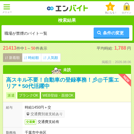
0
メニュー
気になる！
ログイン
検索結果
条件の変更
職場が禁煙のバイト一覧
21413
1,788
件中
1
～
50
件表示
平均時給:
円
新着順
時給順
人気順
掲載日：2026.08.06
未読
NEW
高スキル不要！自動車の登録事務！彡@千葉エ
リア＊50代活躍中
派遣
ブランクOK
WEB登録・面接OK
時給1450円＋交
給与
交通費別途支給あり
交通費支給有
交通費
千葉市中央区
勤務地