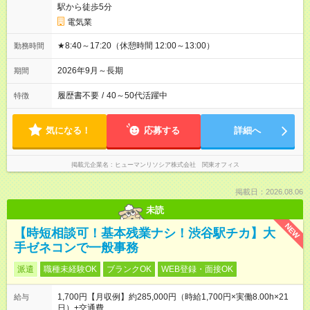
駅から徒歩5分
電気業
★8:40～17:20（休憩時間 12:00～13:00）
勤務時間
2026年9月～長期
期間
履歴書不要
/
40～50代活躍中
特徴
気になる！
応募する
詳細へ
掲載元企業名
ヒューマンリソシア株式会社 関東オフィス
掲載日：2026.08.06
未読
NEW
【時短相談可！基本残業ナシ！渋谷駅チカ】大
手ゼネコンで一般事務
派遣
職種未経験OK
ブランクOK
WEB登録・面接OK
1,700円【月収例】約285,000円（時給1,700円×実働8.00h×21
給与
日）+交通費