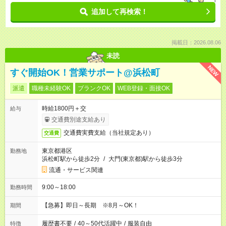
追加して再検索！
掲載日：2026.08.06
未読
NEW
すぐ開始OK！営業サポート@浜松町
派遣
職種未経験OK
ブランクOK
WEB登録・面接OK
時給1800円＋交
給与
交通費別途支給あり
交通費実費支給（当社規定あり）
交通費
東京都港区
勤務地
浜松町駅から徒歩2分
/
大門(東京都)駅から徒歩3分
流通・サービス関連
9:00～18:00
勤務時間
【急募】即日～長期 ※8月～OK！
期間
履歴書不要
/
40～50代活躍中
/
服装自由
特徴