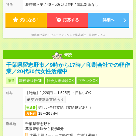
履歴書不要
/
40～50代活躍中
/
電話対応なし
特徴
気になる！
応募する
詳細へ
掲載元企業名
ヒューマンリソシア株式会社 関東オフィス
未読
千葉県習志野市／9時から17時／印刷会社での軽作
業／20代30代女性活躍中
派遣
職種未経験OK
社会人未経験OK
ブランクOK
【時給】1,220円 ～1,525円 ・日払いOK
給与
交通費別途支給あり
嬉しい全額支給（支給規定あり）
交通費
15～20万円
月収例
千葉県習志野市
勤務地
幕張豊砂駅から徒歩8分
大手印刷メーカーで軽作業：女性活躍中！