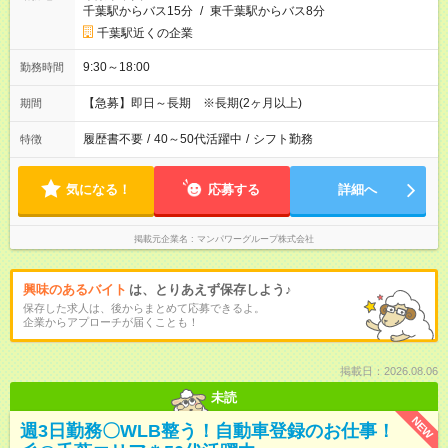
千葉駅からバス15分
/
東千葉駅からバス8分
千葉駅近くの企業
9:30～18:00
勤務時間
【急募】即日～長期 ※長期(2ヶ月以上)
期間
履歴書不要
/
40～50代活躍中
/
シフト勤務
特徴
気になる！
応募する
詳細へ
掲載元企業名
マンパワーグループ株式会社
興味のあるバイト
は、とりあえず保存しよう♪
保存した求人は、後からまとめて応募できるよ。
企業からアプローチが届くことも！
掲載日：2026.08.06
未読
NEW
週3日勤務〇WLB整う！自動車登録のお仕事！