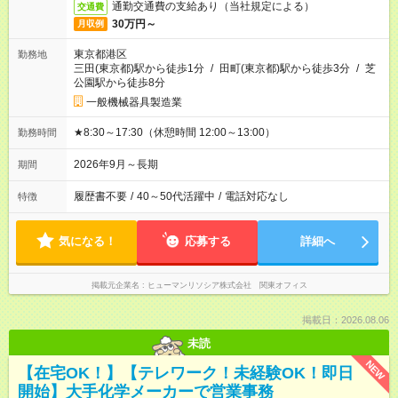
通勤交通費の支給あり（当社規定による）
交通費
30万円～
月収例
東京都港区
勤務地
三田(東京都)駅から徒歩1分
/
田町(東京都)駅から徒歩3分
/
芝
公園駅から徒歩8分
一般機械器具製造業
★8:30～17:30（休憩時間 12:00～13:00）
勤務時間
2026年9月～長期
期間
履歴書不要
/
40～50代活躍中
/
電話対応なし
特徴
気になる！
応募する
詳細へ
掲載元企業名
ヒューマンリソシア株式会社 関東オフィス
掲載日：2026.08.06
未読
NEW
【在宅OK！】【テレワーク！未経験OK！即日
開始】大手化学メーカーで営業事務