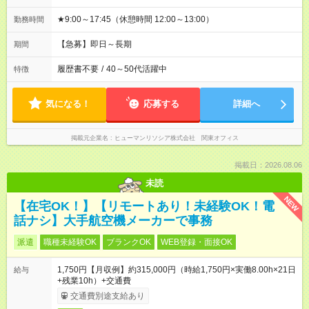
★9:00～17:45（休憩時間 12:00～13:00）
勤務時間
【急募】即日～長期
期間
履歴書不要
/
40～50代活躍中
特徴
気になる！
応募する
詳細へ
掲載元企業名
ヒューマンリソシア株式会社 関東オフィス
掲載日：2026.08.06
未読
NEW
【在宅OK！】【リモートあり！未経験OK！電
話ナシ】大手航空機メーカーで事務
派遣
職種未経験OK
ブランクOK
WEB登録・面接OK
1,750円【月収例】約315,000円（時給1,750円×実働8.00h×21日
給与
+残業10h）+交通費
交通費別途支給あり