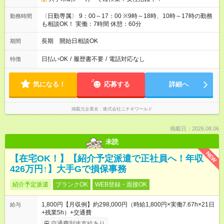
〈日勤専属〉 9：00～17：00 ※9時～18時、10時～17時の勤務
勤務時間
も相談OK！ 実働：7時間 休憩：60分
長期 開始日相談OK
期間
日払いOK
/
履歴書不要
/
電話対応なし
特徴
気になる！
応募する
詳細へ
掲載元企業名
株式会社ニチギワールド
掲載日：2026.08.06
未読
NEW
【在宅OK！】【紹介予定派遣で正社員へ！年収
426万円↑】大手Gで損保事務
紹介予定派遣
ブランクOK
WEB登録・面接OK
1,800円【月収例】約298,000円（時給1,800円×実働7.67h×21日
給与
+残業5h）+交通費
交通費別途支給あり