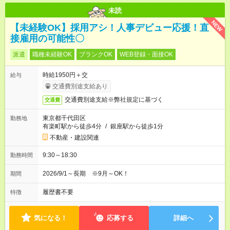
未読
NEW
【未経験OK】採用アシ！人事デビュー応援！直
接雇用の可能性〇
派遣
職種未経験OK
ブランクOK
WEB登録・面接OK
時給1950円＋交
給与
交通費別途支給あり
交通費別途支給※弊社規定に基づく
交通費
東京都千代田区
勤務地
有楽町駅から徒歩4分
/
銀座駅から徒歩1分
不動産・建設関連
9:30～18:30
勤務時間
2026/9/1～長期 ※9月～OK！
期間
履歴書不要
特徴
気になる！
応募する
詳細へ