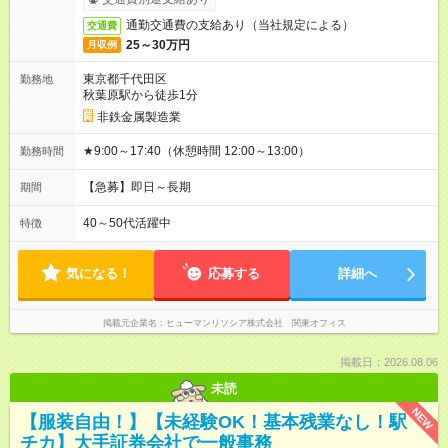
通勤交通費の支給あり（当社規定による）
交通費
25～30万円
月収例
東京都千代田区
勤務地
秋葉原駅から徒歩1分
非鉄金属製造業
★9:00～17:40（休憩時間 12:00～13:00）
勤務時間
【急募】即日～長期
期間
40～50代活躍中
特徴
気になる！
応募する
詳細へ
掲載元企業名
ヒューマンリソシア株式会社 関東オフィス
掲載日：2026.08.06
未読
NEW
【服装自由！】【未経験OK！基本残業なし！駅
チカ】大手証券会社で一般事務