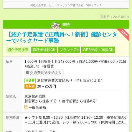
掲載元企業名
ヒューマンリソシア株式会社 関東オフィス
掲載日：2026.08.06
未読
NEW
【紹介予定派遣で正職員へ！新宿】健診センタ
ーでバックヤード事務
紹介予定派遣
職種未経験OK
ブランクOK
WEB登録・面接OK
1,600円【月収例】約243,000円（時給1,600円×実働7.00h×21日
給与
+残業5h）+交通費
交通費別途支給あり
通勤交通費の支給あり（当社規定による）
交通費
20～25万円
月収例
東京都新宿区
勤務地
新宿駅から徒歩10分
/
都庁前駅から徒歩6分
一般診療所
★シフト制 8:30～16:30（休憩時間 11:30～12:30）※繁忙期の6
勤務時間
～11月は週3日で必須、シフト制 9:00～17:00（休憩時間 12:00
～13:00） 他、派遣先の規定による