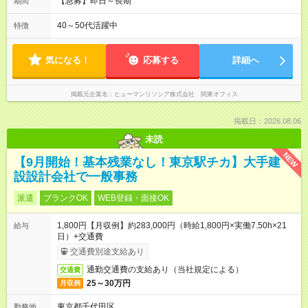
【急募】即日～長期
期間
40～50代活躍中
特徴
気になる！
応募する
詳細へ
掲載元企業名
ヒューマンリソシア株式会社 関東オフィス
掲載日：2026.08.06
未読
NEW
【9月開始！基本残業なし！東京駅チカ】大手建
設設計会社で一般事務
派遣
ブランクOK
WEB登録・面接OK
1,800円【月収例】約283,000円（時給1,800円×実働7.50h×21
給与
日）+交通費
交通費別途支給あり
通勤交通費の支給あり（当社規定による）
交通費
25～30万円
月収例
東京都千代田区
勤務地