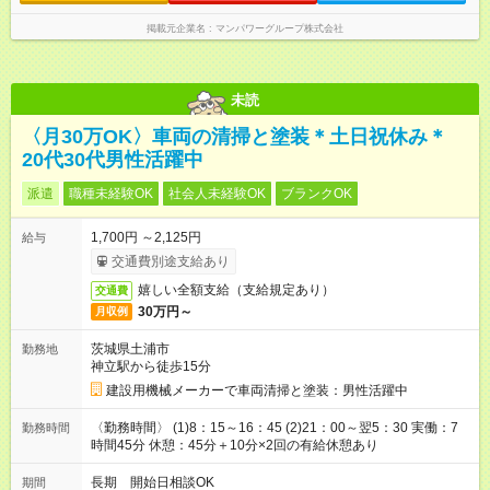
掲載元企業名
マンパワーグループ株式会社
未読
〈月30万OK〉車両の清掃と塗装＊土日祝休み＊
20代30代男性活躍中
派遣
職種未経験OK
社会人未経験OK
ブランクOK
1,700円 ～2,125円
給与
交通費別途支給あり
嬉しい全額支給（支給規定あり）
交通費
30万円～
月収例
茨城県土浦市
勤務地
神立駅から徒歩15分
建設用機械メーカーで車両清掃と塗装：男性活躍中
〈勤務時間〉 (1)8：15～16：45 (2)21：00～翌5：30 実働：7
勤務時間
時間45分 休憩：45分＋10分×2回の有給休憩あり
長期 開始日相談OK
期間