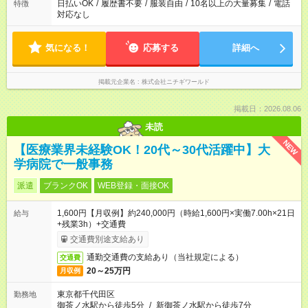
日払いOK
/
履歴書不要
/
服装自由
/
10名以上の大量募集
/
電話
特徴
対応なし
気になる！
応募する
詳細へ
掲載元企業名
株式会社ニチギワールド
掲載日：2026.08.06
未読
NEW
【医療業界未経験OK！20代～30代活躍中】大
学病院で一般事務
派遣
ブランクOK
WEB登録・面接OK
1,600円【月収例】約240,000円（時給1,600円×実働7.00h×21日
給与
+残業3h）+交通費
交通費別途支給あり
通勤交通費の支給あり（当社規定による）
交通費
20～25万円
月収例
東京都千代田区
勤務地
御茶ノ水駅から徒歩5分
/
新御茶ノ水駅から徒歩7分