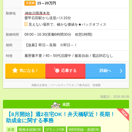
15～20万円
月収例
神奈川県厚木市
勤務地
愛甲石田駅から送迎バス10分
見えない場所で、確かな価値を★バックオフィス
09:00～16:30(実働6時間30分 休憩1時間)
勤務時間
【急募】即日～長期 ※即日～！
期間
履歴書不要
/
40～50代活躍中
/
服装自由
/
電話対応なし
特徴
気になる！
応募する
詳細へ
掲載元企業名
パーソルテンプスタッフ株式会社 首都圏
掲載日：2026.08.08
未読
NEW
【8月開始】週2在宅OK！弁天橋駅近！長期！
助成金に関する事務
派遣
職種未経験OK
ブランクOK
WEB登録・面接OK