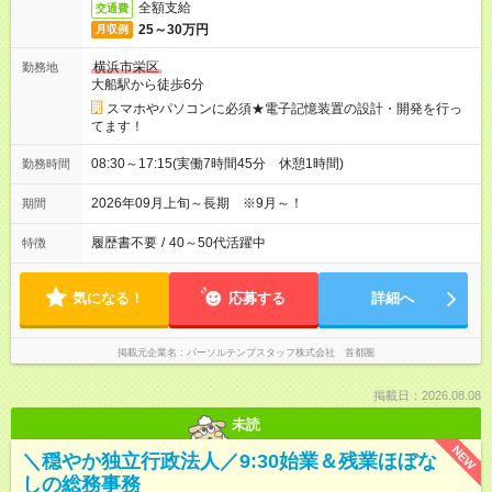
全額支給
交通費
25～30万円
月収例
横浜市栄区
勤務地
大船駅から徒歩6分
スマホやパソコンに必須★電子記憶装置の設計・開発を行っ
てます！
08:30～17:15(実働7時間45分 休憩1時間)
勤務時間
2026年09月上旬～長期 ※9月～！
期間
履歴書不要
/
40～50代活躍中
特徴
気になる！
応募する
詳細へ
掲載元企業名
パーソルテンプスタッフ株式会社 首都圏
掲載日：2026.08.08
未読
NEW
＼穏やか独立行政法人／9:30始業＆残業ほぼな
しの総務事務