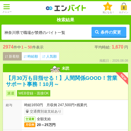
0
メニュー
気になる！
ログイン
検索結果
条件の変更
神奈川県で職場が禁煙のバイト一覧
2974
1,670
件中
1
～
50
件表示
平均時給:
円
新着順
時給順
人気順
掲載日：2026.08.08
未読
NEW
【月30万も目指せる！】人間関係GOOD！営業
サポート事務！10月～
派遣
WEB登録・面接OK
時給1650円 月収例 247,500円+残業代
給与
交通費別途支給あり
全額支給
交通費
20～25万円
月収例