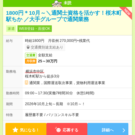
未読
NEW
1800円＊10月～＼通関士資格を活かす！桜木町
駅ちか ／大手グループで通関業務
派遣
WEB登録・面接OK
時給1800円 月収例 270,000円+残業代
給与
交通費別途支給あり
全額支給
交通費
25～30万円
月収例
横浜市中区
勤務地
桜木町駅から徒歩3分
通関業，国際運送取次事業，貨物利用運送事業
09:00～17:30(実働7時間30分 休憩1時間)
勤務時間
2026年10月上旬～長期 ※10月～！
期間
履歴書不要
/
パソコンスキル不要
特徴
気になる！
応募する
詳細へ