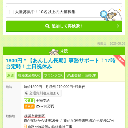
大量募集中！10名以上の大量募集
追加して再検索！
掲載日：2026.08.08
未読
NEW
1800円＊【あんしん長期】事務サポート！17時
台定時！土日祝休み
派遣
職種未経験OK
ブランクOK
WEB登録・面接OK
時給1800円 月収例 270,000円+残業代
給与
交通費別途支給あり
全額支給
交通費
25～30万円
月収例
横浜市青葉区
勤務地
市が尾駅から徒歩16分
/
藤が丘(神奈川県)駅から徒歩17分
道路や施設等の修繕維持工事