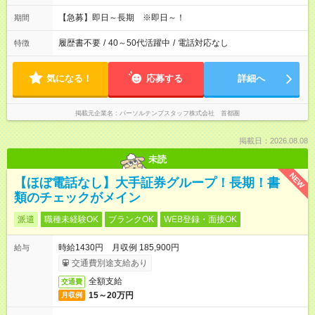
【急募】即日～長期 ※即日～！
期間
履歴書不要
/
40～50代活躍中
/
電話対応なし
特徴
気になる！
応募する
詳細へ
掲載元企業名
パーソルテンプスタッフ株式会社 首都圏
掲載日：2026.08.08
未読
NEW
【ほぼ電話なし】大手証券グループ！長期！書
類のチェックがメイン
派遣
職種未経験OK
ブランクOK
WEB登録・面接OK
時給1430円 月収例 185,900円
給与
交通費別途支給あり
全額支給
交通費
15～20万円
月収例