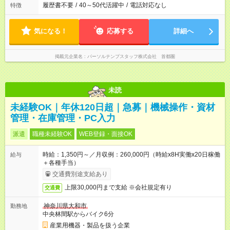
履歴書不要
/
40～50代活躍中
/
電話対応なし
特徴
気になる！
応募する
詳細へ
掲載元企業名
パーソルテンプスタッフ株式会社 首都圏
未読
未経験OK｜年休120日超｜急募｜機械操作・資材
管理・在庫管理・PC入力
派遣
職種未経験OK
WEB登録・面接OK
時給：1,350円～／月収例：260,000円（時給x8H実働x20日稼働
給与
＋各種手当）
交通費別途支給あり
上限30,000円まで支給 ※会社規定有り
交通費
神奈川県大和市
勤務地
中央林間駅からバイク6分
産業用機器・製品を扱う企業