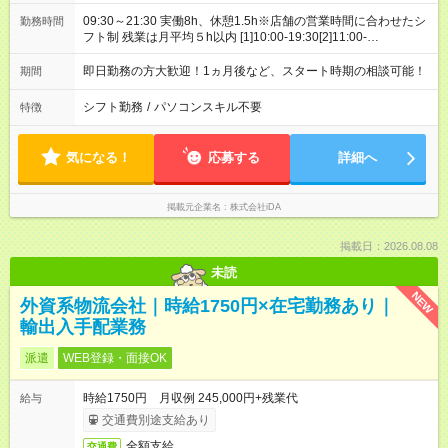
09:30～21:30 実働8h、休憩1.5h※店舗の営業時間に合わせたシ
勤務時間
フト制 残業は月平均５h以内 [1]10:00-19:30[2]11:00-
20:30[3]12:00-21:30
即日勤務の方大歓迎！1ヵ月後など、スタート時期の相談可能！
期間
シフト勤務
/
パソコンスキル不要
特徴
気になる！
応募する
詳細へ
掲載元企業名
株式会社iDA
掲載日：2026.08.08
未読
NEW
外資系物流会社｜時給1750円×在宅勤務あり｜
輸出入手配業務
派遣
WEB登録・面接OK
時給1750円 月収例 245,000円+残業代
給与
交通費別途支給あり
全額支給
交通費