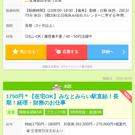
金属製品を扱う企業
【勤務時間】 (1)09:00~18:00 【備考】 勤務：日勤 休憩：2回 計
勤務時間
75分 休日：5勤2休/土日祝休み/会社カレンダーに準ずる/年間休
日124日 休暇：GW休暇・夏季休暇・年末年始休暇
長期（3ヶ月以上）
期間
日払いOK
/
履歴書不要
/
40～50代活躍中
特徴
気になる！
応募する
詳細へ
掲載元企業名
UTエージェント株式会社
掲載日：2026.08.08
未読
NEW
1750円＊【在宅OK】みなとみらい駅直結！長
期！経理・財務のお仕事
派遣
職種未経験OK
ブランクOK
WEB登録・面接OK
時給1750円～1800円 月収例 262,500円～270,000円+残業代
給与
交通費別途支給あり