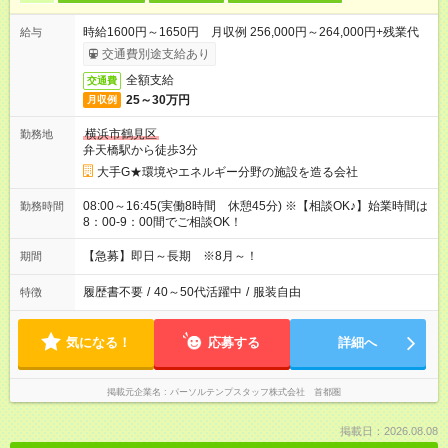
時給1600円～1650円 月収例 256,000円～264,000円+残業代
給与
交通費別途支給あり
全額支給
交通費
25～30万円
月収例
横浜市鶴見区
勤務地
弁天橋駅から徒歩3分
大手G★環境やエネルギー分野の施設を造る会社
08:00～16:45(実働8時間 休憩45分) ※【相談OK♪】始業時間は
勤務時間
8：00-9：00間でご相談OK！
【急募】即日～長期 ※8月～！
期間
履歴書不要
/
40～50代活躍中
/
服装自由
特徴
気になる！
応募する
詳細へ
掲載元企業名
パーソルテンプスタッフ株式会社 首都圏
掲載日：2026.08.08