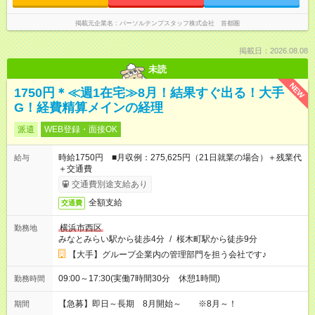
掲載元企業名
パーソルテンプスタッフ株式会社 首都圏
掲載日：2026.08.08
未読
NEW
1750円＊≪週1在宅≫8月！結果すぐ出る！大手
G！経費精算メインの経理
派遣
WEB登録・面接OK
時給1750円 ■月収例：275,625円（21日就業の場合）＋残業代
給与
＋交通費
交通費別途支給あり
全額支給
交通費
横浜市西区
勤務地
みなとみらい駅から徒歩4分
/
桜木町駅から徒歩9分
【大手】グループ企業内の管理部門を担う会社です♪
09:00～17:30(実働7時間30分 休憩1時間)
勤務時間
【急募】即日～長期 8月開始～ ※8月～！
期間