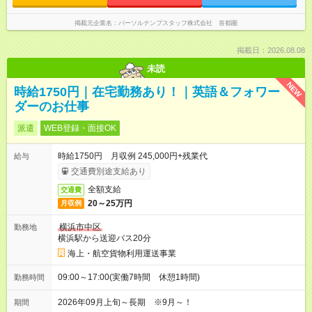
掲載元企業名
パーソルテンプスタッフ株式会社 首都圏
掲載日：2026.08.08
未読
NEW
時給1750円｜在宅勤務あり！｜英語＆フォワー
ダーのお仕事
派遣
WEB登録・面接OK
時給1750円 月収例 245,000円+残業代
給与
交通費別途支給あり
全額支給
交通費
20～25万円
月収例
横浜市中区
勤務地
横浜駅から送迎バス20分
海上・航空貨物利用運送事業
09:00～17:00(実働7時間 休憩1時間)
勤務時間
2026年09月上旬～長期 ※9月～！
期間