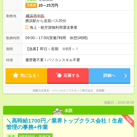
20～25万円
月収例
横浜市中区
勤務地
横浜駅から送迎バス20分
海上・航空貨物利用運送事業
09:00～17:00(実働7時間 休憩1時間)
勤務時間
【急募】即日～長期 ※8月～！
期間
履歴書不要
/
パソコンスキル不要
特徴
気になる！
応募する
詳細へ
掲載元企業名
パーソルテンプスタッフ株式会社 首都圏
掲載日：2026.08.08
未読
NEW
＼高時給1700円／業界トップクラス会社！生産
管理の事務+作業
派遣
WEB登録・面接OK