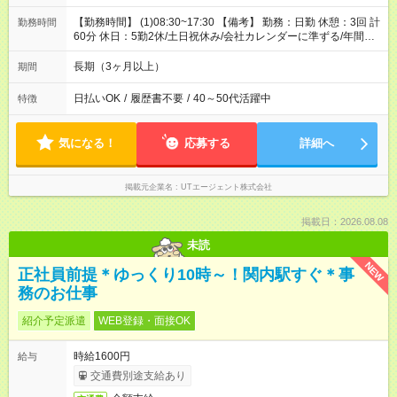
【勤務時間】 (1)08:30~17:30 【備考】 勤務：日勤 休憩：3回 計
勤務時間
60分 休日：5勤2休/土日祝休み/会社カレンダーに準ずる/年間休
日124日 休暇：GW休暇・夏季休暇・年末年始休暇
長期（3ヶ月以上）
期間
日払いOK
/
履歴書不要
/
40～50代活躍中
特徴
気になる！
応募する
詳細へ
掲載元企業名
UTエージェント株式会社
掲載日：2026.08.08
未読
NEW
正社員前提＊ゆっくり10時～！関内駅すぐ＊事
務のお仕事
紹介予定派遣
WEB登録・面接OK
時給1600円
給与
交通費別途支給あり