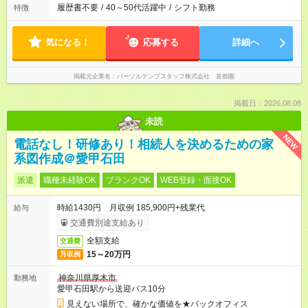
履歴書不要
/
40～50代活躍中
/
シフト勤務
特徴
気になる！
応募する
詳細へ
掲載元企業名
パーソルテンプスタッフ株式会社 首都圏
掲載日：2026.08.08
未読
NEW
電話なし！研修あり！相続人を決めるための家
系図作成＠愛甲石田
派遣
職種未経験OK
ブランクOK
WEB登録・面接OK
時給1430円 月収例 185,900円+残業代
給与
交通費別途支給あり
全額支給
交通費
15～20万円
月収例
神奈川県厚木市
勤務地
愛甲石田駅から送迎バス10分
見えない場所で、確かな価値を★バックオフィス