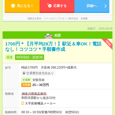
気になる！
応募する
詳細へ
掲載元企業名
パーソルテンプスタッフ株式会社 首都圏
掲載日：2026.08.08
未読
NEW
1700円＊【月平均28万！】駅近＆車OK！電話
なし！コツコツ＊手順書作成
派遣
WEB登録・面接OK
時給1700円 月収例 266,220円+残業代
給与
交通費別途支給あり
全額支給
交通費
25～30万円
月収例
神奈川県南足柄市
勤務地
和田河原駅から徒歩10分
大手医療機器メーカー
08:10～16:50(実働7時間50分 休憩50分)
勤務時間