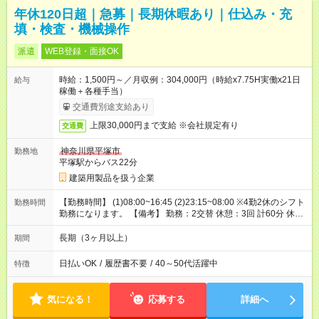
年休120日超｜急募｜長期休暇あり｜仕込み・充
填・検査・機械操作
派遣
WEB登録・面接OK
時給：1,500円～／月収例：304,000円（時給x7.75H実働x21日
給与
稼働＋各種手当）
交通費別途支給あり
上限30,000円まで支給 ※会社規定有り
交通費
神奈川県平塚市
勤務地
平塚駅からバス22分
建築用製品を扱う企業
【勤務時間】 (1)08:00~16:45 (2)23:15~08:00 ※4勤2休のシフト
勤務時間
勤務になります。 【備考】 勤務：2交替 休憩：3回 計60分 休
日：4勤2休/会社カレンダーに準ずる/年間休日126日 休暇：GW
休暇・夏季休暇・年末年始休暇
長期（3ヶ月以上）
期間
日払いOK
/
履歴書不要
/
40～50代活躍中
特徴
気になる！
応募する
詳細へ