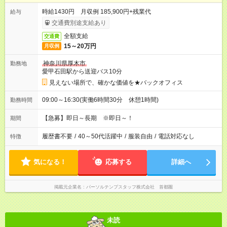
時給1430円 月収例 185,900円+残業代
給与
交通費別途支給あり
全額支給
交通費
15～20万円
月収例
神奈川県厚木市
勤務地
愛甲石田駅から送迎バス10分
見えない場所で、確かな価値を★バックオフィス
09:00～16:30(実働6時間30分 休憩1時間)
勤務時間
【急募】即日～長期 ※即日～！
期間
履歴書不要
/
40～50代活躍中
/
服装自由
/
電話対応なし
特徴
気になる！
応募する
詳細へ
掲載元企業名
パーソルテンプスタッフ株式会社 首都圏
未読