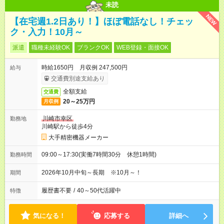
未読
NEW
【在宅週1.2日あり！】ほぼ電話なし！チェッ
ク・入力！10月～
派遣
職種未経験OK
ブランクOK
WEB登録・面接OK
時給1650円 月収例 247,500円
給与
交通費別途支給あり
全額支給
交通費
20～25万円
月収例
川崎市幸区
勤務地
川崎駅から徒歩4分
大手精密機器メーカー
09:00～17:30(実働7時間30分 休憩1時間)
勤務時間
2026年10月中旬～長期 ※10月～！
期間
履歴書不要
/
40～50代活躍中
特徴
気になる！
応募する
詳細へ