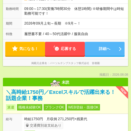
09:00～17:30(実働7時間30分 休憩1時間) ※研修期間中は時短
勤務時間
勤務可能です！
2026年09月上旬～長期 ※9月～！
期間
履歴書不要
/
40～50代活躍中
/
服装自由
特徴
気になる！
応募する
詳細へ
掲載元企業名
パーソルテンプスタッフ株式会社 首都圏
掲載日：2026.08.08
未読
NEW
＼高時給1750円／Excelスキルで活躍出来る！
話題企業！事務
派遣
職種未経験OK
ブランクOK
WEB登録・面接OK
時給1750円 月収例 271,250円+残業代
給与
交通費別途支給あり