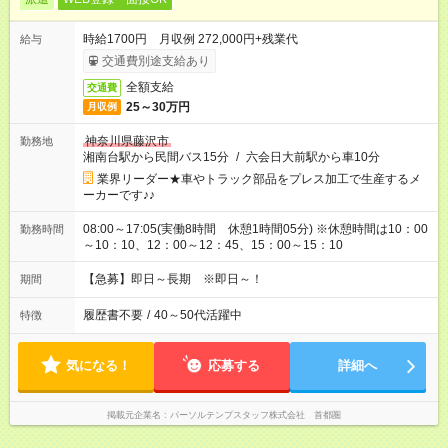
時給1700円 月収例 272,000円+残業代
給与
交通費別途支給あり
全額支給
交通費
25～30万円
月収例
神奈川県藤沢市
勤務地
湘南台駅から民間バス15分
/
六会日大前駅から車10分
業界リーダー★車やトラック部品をプレス加工で生産するメ
ーカーです♪♪
08:00～17:05(実働8時間 休憩1時間05分) ※休憩時間は10：00
勤務時間
～10：10、12：00～12：45、15：00～15：10
【急募】即日～長期 ※即日～！
期間
履歴書不要
/
40～50代活躍中
特徴
気になる！
応募する
詳細へ
掲載元企業名
パーソルテンプスタッフ株式会社 首都圏