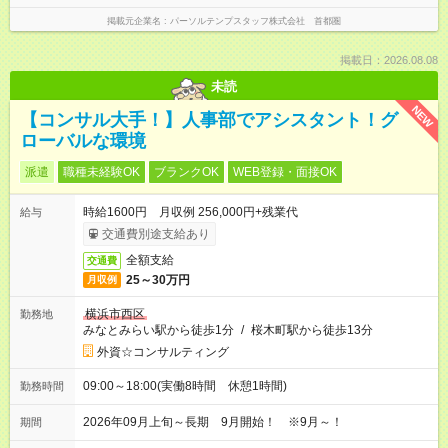
掲載元企業名
パーソルテンプスタッフ株式会社 首都圏
掲載日：2026.08.08
未読
NEW
【コンサル大手！】人事部でアシスタント！グ
ローバルな環境
派遣
職種未経験OK
ブランクOK
WEB登録・面接OK
時給1600円 月収例 256,000円+残業代
給与
交通費別途支給あり
全額支給
交通費
25～30万円
月収例
横浜市西区
勤務地
みなとみらい駅から徒歩1分
/
桜木町駅から徒歩13分
外資☆コンサルティング
09:00～18:00(実働8時間 休憩1時間)
勤務時間
2026年09月上旬～長期 9月開始！ ※9月～！
期間