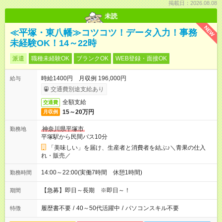
掲載日：2026.08.08
未読
NEW
≪平塚・東八幡≫コツコツ！データ入力！事務
未経験OK！14～22時
派遣
職種未経験OK
ブランクOK
WEB登録・面接OK
時給1400円 月収例 196,000円
給与
交通費別途支給あり
全額支給
交通費
15～20万円
月収例
神奈川県平塚市
勤務地
平塚駅から民間バス10分
「美味しい」を届け、生産者と消費者を結ぶ♪＼青果の仕入
れ・販売／
14:00～22:00(実働7時間 休憩1時間)
勤務時間
【急募】即日～長期 ※即日～！
期間
履歴書不要
/
40～50代活躍中
/
パソコンスキル不要
特徴