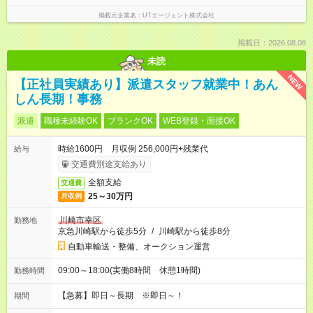
掲載元企業名
UTエージェント株式会社
掲載日：2026.08.08
未読
NEW
【正社員実績あり】派遣スタッフ就業中！あん
しん長期！事務
派遣
職種未経験OK
ブランクOK
WEB登録・面接OK
時給1600円 月収例 256,000円+残業代
給与
交通費別途支給あり
全額支給
交通費
25～30万円
月収例
川崎市幸区
勤務地
京急川崎駅から徒歩5分
/
川崎駅から徒歩8分
自動車輸送・整備、オークション運営
09:00～18:00(実働8時間 休憩1時間)
勤務時間
【急募】即日～長期 ※即日～！
期間