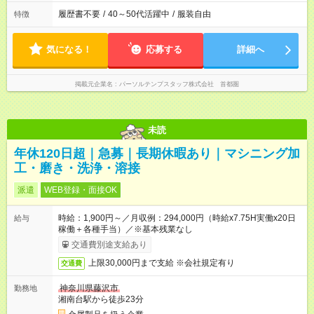
履歴書不要
/
40～50代活躍中
/
服装自由
特徴
気になる！
応募する
詳細へ
掲載元企業名
パーソルテンプスタッフ株式会社 首都圏
未読
年休120日超｜急募｜長期休暇あり｜マシニング加
工・磨き・洗浄・溶接
派遣
WEB登録・面接OK
時給：1,900円～／月収例：294,000円（時給x7.75H実働x20日
給与
稼働＋各種手当）／※基本残業なし
交通費別途支給あり
上限30,000円まで支給 ※会社規定有り
交通費
神奈川県藤沢市
勤務地
湘南台駅から徒歩23分