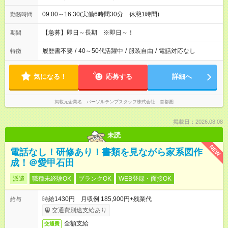
09:00～16:30(実働6時間30分 休憩1時間)
勤務時間
【急募】即日～長期 ※即日～！
期間
履歴書不要
/
40～50代活躍中
/
服装自由
/
電話対応なし
特徴
気になる！
応募する
詳細へ
掲載元企業名
パーソルテンプスタッフ株式会社 首都圏
掲載日：2026.08.08
未読
NEW
電話なし！研修あり！書類を見ながら家系図作
成！＠愛甲石田
派遣
職種未経験OK
ブランクOK
WEB登録・面接OK
時給1430円 月収例 185,900円+残業代
給与
交通費別途支給あり
全額支給
交通費