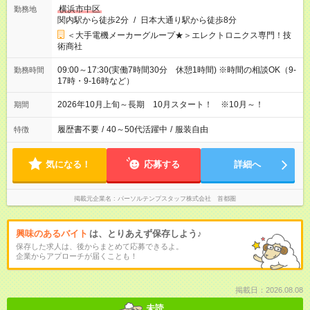
横浜市中区
勤務地
関内駅から徒歩2分
/
日本大通り駅から徒歩8分
＜大手電機メーカーグループ★＞エレクトロニクス専門！技
術商社
09:00～17:30(実働7時間30分 休憩1時間) ※時間の相談OK（9‐
勤務時間
17時・9‐16時など）
2026年10月上旬～長期 10月スタート！ ※10月～！
期間
履歴書不要
/
40～50代活躍中
/
服装自由
特徴
気になる！
応募する
詳細へ
掲載元企業名
パーソルテンプスタッフ株式会社 首都圏
興味のあるバイト
は、とりあえず保存しよう♪
保存した求人は、後からまとめて応募できるよ。
企業からアプローチが届くことも！
掲載日：2026.08.08
未読