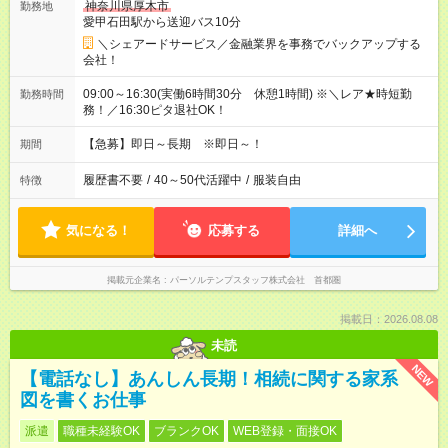
神奈川県厚木市
勤務地
愛甲石田駅から送迎バス10分
＼シェアードサービス／金融業界を事務でバックアップする
会社！
09:00～16:30(実働6時間30分 休憩1時間) ※＼レア★時短勤
勤務時間
務！／16:30ピタ退社OK！
【急募】即日～長期 ※即日～！
期間
履歴書不要
/
40～50代活躍中
/
服装自由
特徴
気になる！
応募する
詳細へ
掲載元企業名
パーソルテンプスタッフ株式会社 首都圏
掲載日：2026.08.08
未読
NEW
【電話なし】あんしん長期！相続に関する家系
図を書くお仕事
派遣
職種未経験OK
ブランクOK
WEB登録・面接OK