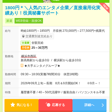
NEW
1800円＊＼人気のエンタメ企業／直接雇用化実
績あり！役員秘書サポート
派遣
WEB登録・面接OK
時給1800円～1850円 月収例 270,000円～277,500円+残業代
給与
交通費別途支給あり
全額支給
交通費
25～30万円
月収例
横浜市西区
勤務地
新高島駅から徒歩3分
/
横浜駅から徒歩10分
★大手エンタメグループ★
09:30～18:00(実働7時間30分 休憩1時間)
勤務時間
2026年09月上旬～長期 8月＆9月開始OK！ ※9月～！
期間
履歴書不要
/
40～50代活躍中
/
服装自由
/
パソコンスキル不要
特徴
気になる！
応募する
詳細へ