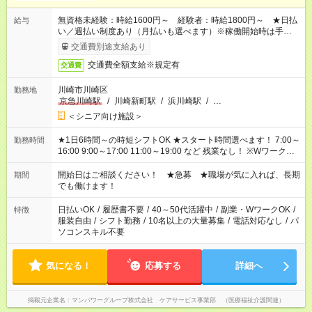
無資格未経験：時給1600円～ 経験者：時給1800円～ ★日払
給与
い／週払い制度あり（月払いも選べます）※稼働開始時は手続き
完了次第のお支払いとなります。
交通費別途支給あり
交通費全額支給※規定有
交通費
川崎市川崎区
勤務地
京急川崎駅
/
川崎新町駅
/
浜川崎駅
/
…
＜シニア向け施設＞
★1日6時間～の時短シフトOK ★スタート時間選べます！ 7:00～
勤務時間
16:00 9:00～17:00 11:00～19:00 など 残業なし！ ※Wワークの
場合、他のお仕事と合わせ週40時間超の就業はご案内できませ
ん ※法令に基づき、週20時間以上勤務は社会保険への加入対象
開始日はご相談ください！ ★急募 ★職場が気に入れば、長期
期間
となります ※労働者派遣法（日雇い派遣の原則禁止）により、
でも働けます！
短時間・短期間の就業はご案内が難しい場合があります
日払いOK
/
履歴書不要
/
40～50代活躍中
/
副業・WワークOK
/
特徴
服装自由
/
シフト勤務
/
10名以上の大量募集
/
電話対応なし
/
パ
ソコンスキル不要
気になる！
応募する
詳細へ
掲載元企業名
マンパワーグループ株式会社 ケアサービス事業部 （医療福祉介護関連）