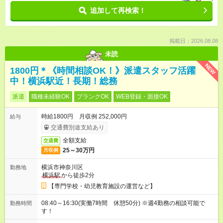
追加して再検索！
掲載日：2026.08.08
未読
NEW
1800円＊《時間相談OK！》派遣スタッフ活躍
中！横浜駅近！長期！総務
派遣
職種未経験OK
ブランクOK
WEB登録・面接OK
時給1800円 月収例 252,000円
給与
交通費別途支給あり
全額支給
交通費
25～30万円
月収例
横浜市神奈川区
勤務地
横浜駅
から徒歩2分
【専門学校・幼児教育施設の運営など】
08:40～16:30(実働7時間 休憩50分) ※週4勤務の相談可能で
勤務時間
す！