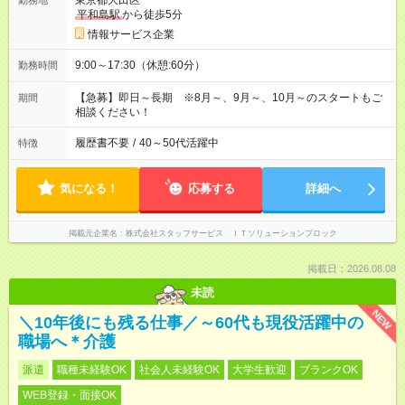
東京都大田区
勤務地
平和島駅
から徒歩5分
情報サービス企業
9:00～17:30（休憩:60分）
勤務時間
【急募】即日～長期 ※8月～、9月～、10月～のスタートもご
期間
相談ください！
履歴書不要
/
40～50代活躍中
特徴
気になる！
応募する
詳細へ
掲載元企業名
株式会社スタッフサービス ＩＴソリューションブロック
掲載日：2026.08.08
未読
NEW
＼10年後にも残る仕事／～60代も現役活躍中の
職場へ＊介護
派遣
職種未経験OK
社会人未経験OK
大学生歓迎
ブランクOK
WEB登録・面接OK