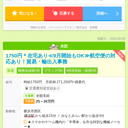
気になる！
応募する
詳細へ
掲載元企業名
パーソルテンプスタッフ株式会社 首都圏
掲載日：2026.08.08
未読
NEW
1750円＊在宅あり≪9月開始もOK≫航空便の対
応あり！貿易・輸出入事務
派遣
職種未経験OK
ブランクOK
WEB登録・面接OK
時給1750円 月収例 271,250円+残業代
給与
交通費別途支給あり
全額支給
交通費
25～30万円
月収例
横浜市西区
勤務地
横浜駅
から徒歩15分
/
みなとみらい駅から徒歩3分
★スマホやゲーム機内の「半導体」を作る特別な機械メーカ
ー★