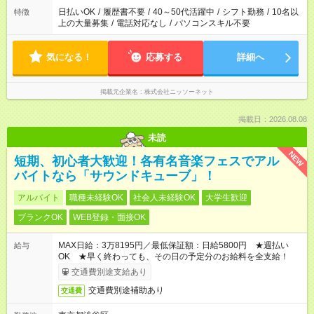
日払いOK
/
履歴書不要
/
40～50代活躍中
/
シフト勤務
/
10名以
特徴
上の大量募集
/
電話対応なし
/
パソコンスキル不要
気になる！
応募する
詳細へ
掲載元企業名
株式会社ニッソーネット
掲載日：2026.08.08
未読
NEW
短期、初心者大歓迎！各有名音楽フェスでアル
バイトなら「サウンドキューブ」！
アルバイト
職種未経験OK
社会人未経験OK
大学生歓迎
ブランクOK
WEB登録・面接OK
MAX日給：3万8195円／最低保証額：日給5800円 ★週払い
給与
OK ★早く終わっても、その日の予定分のお給料を全支給！
交通費別途支給あり
交通費別途補助あり
交通費