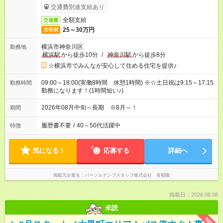
交通費別途支給あり
全額支給
交通費
25～30万円
月収例
横浜市神奈川区
勤務地
横浜駅
から徒歩10分
/
神奈川駅
から徒歩8分
☆横浜市でみんなが安心して住める住宅を提供♪
09:00～18:00(実働8時間 休憩1時間) ※☆土日祝は9:15～17:15
勤務時間
勤務になります！(1時間短い♪)
2026年08月中旬～長期 ※8月～！
期間
履歴書不要
/
40～50代活躍中
特徴
気になる！
応募する
詳細へ
掲載元企業名
パーソルテンプスタッフ株式会社 首都圏
掲載日：2026.08.08
未読
NEW