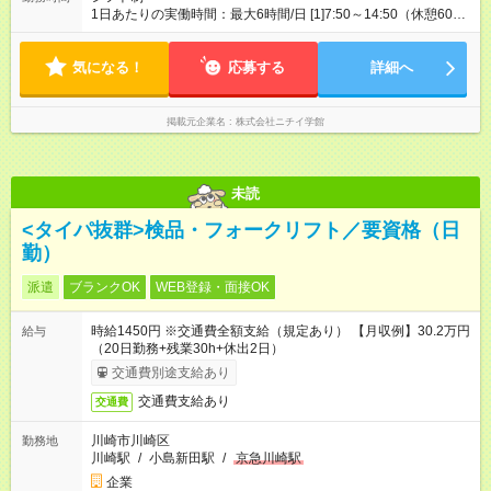
1日あたりの実働時間：最大6時間/日 [1]7:50～14:50（休憩60
分） [2]9:00～16:00（休憩60分） [3]9:30～16:30（休憩60分）
※[1][2][3]全てのシフトに入ります。 ※月9日 63時間勤務 ※残
気になる！
業なし
応募する
詳細へ
掲載元企業名
株式会社ニチイ学館
未読
<タイパ抜群>検品・フォークリフト／要資格（日
勤）
派遣
ブランクOK
WEB登録・面接OK
時給1450円 ※交通費全額支給（規定あり） 【月収例】30.2万円
給与
（20日勤務+残業30h+休出2日）
交通費別途支給あり
交通費支給あり
交通費
川崎市川崎区
勤務地
川崎駅
/
小島新田駅
/
京急川崎駅
企業