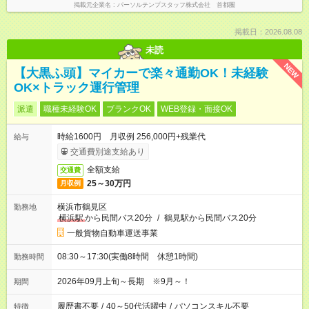
掲載元企業名
パーソルテンプスタッフ株式会社 首都圏
掲載日：2026.08.08
未読
NEW
【大黒ふ頭】マイカーで楽々通勤OK！未経験
OK×トラック運行管理
派遣
職種未経験OK
ブランクOK
WEB登録・面接OK
時給1600円 月収例 256,000円+残業代
給与
交通費別途支給あり
全額支給
交通費
25～30万円
月収例
横浜市鶴見区
勤務地
横浜駅
から民間バス20分
/
鶴見駅から民間バス20分
一般貨物自動車運送事業
08:30～17:30(実働8時間 休憩1時間)
勤務時間
2026年09月上旬～長期 ※9月～！
期間
履歴書不要
/
40～50代活躍中
/
パソコンスキル不要
特徴