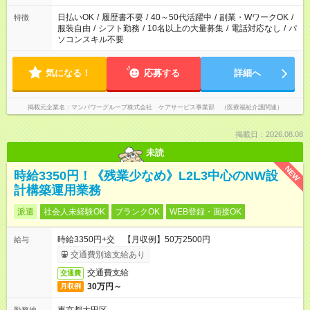
日払いOK
/
履歴書不要
/
40～50代活躍中
/
副業・WワークOK
/
特徴
服装自由
/
シフト勤務
/
10名以上の大量募集
/
電話対応なし
/
パ
ソコンスキル不要
気になる！
応募する
詳細へ
掲載元企業名
マンパワーグループ株式会社 ケアサービス事業部 （医療福祉介護関連）
掲載日：2026.08.08
未読
NEW
時給3350円！《残業少なめ》L2L3中心のNW設
計構築運用業務
派遣
社会人未経験OK
ブランクOK
WEB登録・面接OK
時給3350円+交 【月収例】50万2500円
給与
交通費別途支給あり
交通費支給
交通費
30万円～
月収例