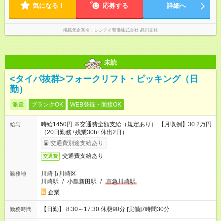
気になる！
応募する
詳細へ
掲載元企業名
シンテイ警備株式会社 品川支社
未読
<タイパ抜群>フォークリフト・ピッキング（日
勤）
派遣
ブランクOK
WEB登録・面接OK
時給1450円 ※交通費全額支給（規定あり） 【月収例】30.2万円
給与
（20日勤務+残業30h+休出2日）
交通費別途支給あり
交通費支給あり
交通費
川崎市川崎区
勤務地
川崎駅
/
小島新田駅
/
京急川崎駅
企業
【日勤】 8:30～17:30 休憩90分 [実働]7時間30分
勤務時間