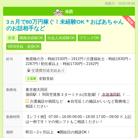
掲載日：2026.08.08
未読
NEW
3ヵ月で80万円稼ぐ！未経験OK＊おばあちゃん
のお話相手など
派遣
職種未経験OK
社会人未経験OK
ブランクOK
WEB登録・面接OK
無資格の方：時給1530円～1912円 / 介護福祉士：時給1830円～
給与
2287円 / 初任者以上：時給1730円～2162円
交通費別途支給あり
全額支給
交通費
東京都大田区
勤務地
蒲田駅
/
羽田空港第３ターミナル(京急)駅
/
京急蒲田駅
/
…
介護施設や病院など ★自宅近くの施設がいいなど勤務地ご
相談ください
【シフト例】 07:00～16:00 09:00～18:00 17:00～09:00 ※ 上記
勤務時間
は一例です！その他シフトもご相談ください！
即日～2ヶ月以上 ■開始日の相談OK！
期間