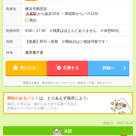
横浜市鶴見区
勤務地
生麦駅
から徒歩15分
/
鶴見駅からバス12分
商社
9:00～17:30 ※残業はほとんどありません。※休憩60分。
勤務時間
【急募】即日～長期 ※開始日はご相談可能です！
期間
履歴書不要
特徴
気になる！
応募する
詳細へ
掲載元企業名
株式会社スタッフサービス（神奈川・千葉・埼玉エリア）
興味のあるバイト
は、とりあえず保存しよう♪
保存した求人は、後からまとめて応募できるよ。
企業からアプローチが届くことも！
掲載日：2026.08.08
未読