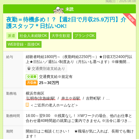
掲載日：2026.08.08
未読
NEW
夜勤＝待機多め！？【週2日で月収25.9万円】介
護スタッフ＊日払いOK!
派遣
社会人未経験OK
大学生歓迎
ブランクOK
WEB登録・面接OK
経験者時給1800円～（夜勤時給2250円～）★日収3万2400円以
給与
上★日払い／週払い制度あり（月払いも選べます）※稼働開始時
は手続き完了次第のお支払いとなります。
交通費別途支給あり
交通費支給※規定有
交通費
25～30万円
月収例
横浜市南区
勤務地
弘明寺(京急線)駅
/
井土ケ谷駅
/
吉野町駅
/
…
＜ご近所の老人ホームなど＞
16:00～翌9:00 ※残業なし！ ※Wワークの場合、他のお仕事と
勤務時間
合わせ週40時間超の就業はご案内できません ※法令に基づき、
週20時間以上勤務は社会保険への加入対象となります ※労働者
派遣法（日雇い派遣の原則禁止）により、短時間・短期間の就
開始日はご相談ください！ ★職場が気に入れば、長期でも働け
期間
業はご案内が難しい場合があります
ます！