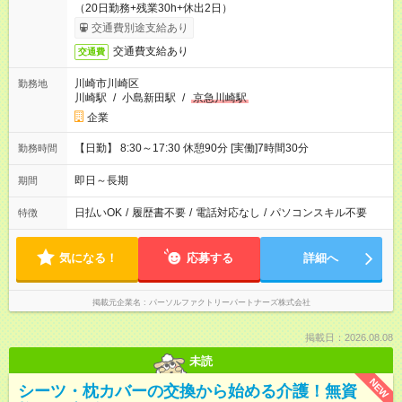
（20日勤務+残業30h+休出2日）
交通費別途支給あり
交通費支給あり
交通費
川崎市川崎区
勤務地
川崎駅
/
小島新田駅
/
京急川崎駅
企業
【日勤】 8:30～17:30 休憩90分 [実働]7時間30分
勤務時間
即日～長期
期間
日払いOK
/
履歴書不要
/
電話対応なし
/
パソコンスキル不要
特徴
気になる！
応募する
詳細へ
掲載元企業名
パーソルファクトリーパートナーズ株式会社
掲載日：2026.08.08
未読
NEW
シーツ・枕カバーの交換から始める介護！無資