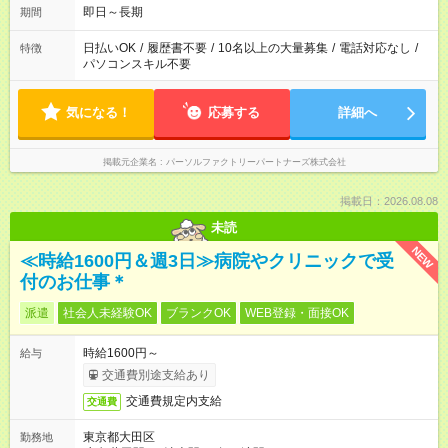
即日～長期
期間
日払いOK
/
履歴書不要
/
10名以上の大量募集
/
電話対応なし
/
特徴
パソコンスキル不要
気になる！
応募する
詳細へ
掲載元企業名
パーソルファクトリーパートナーズ株式会社
掲載日：2026.08.08
未読
NEW
≪時給1600円＆週3日≫病院やクリニックで受
付のお仕事＊
派遣
社会人未経験OK
ブランクOK
WEB登録・面接OK
時給1600円～
給与
交通費別途支給あり
交通費規定内支給
交通費
東京都大田区
勤務地