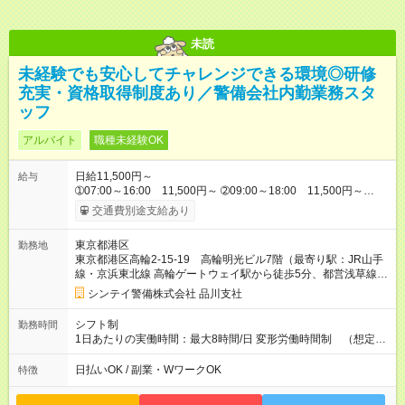
未読
未経験でも安心してチャレンジできる環境◎研修
充実・資格取得制度あり／警備会社内勤業務スタ
ッフ
アルバイト
職種未経験OK
日給11,500円～
給与
➀07:00～16:00 11,500円～ ➁09:00～18:00 11,500円～
➂13:00～22:00 11,500円～ ※他時間帯のお仕事もございま
交通費別途支給あり
す。 入社当初は上記からスタートとなります。 その後、警備検
定資格取得、社内試験等により昇格（正社員採用含）・昇給が
東京都港区
勤務地
ございます。 【試用期間】試用期間なし
東京都港区高輪2-15-19 高輪明光ビル7階（最寄り駅：JR山手
線・京浜東北線 高輪ゲートウェイ駅から徒歩5分、都営浅草線
泉岳寺駅
から徒歩3分）
シンテイ警備株式会社 品川支社
シフト制
勤務時間
1日あたりの実働時間：最大8時間/日 変形労働時間制 （想定労
働時間 172時間/月） 【シフト例】 ➀07:00～16:00 （実働8
時間・休憩1時間） ➁09:00～18:00 （実働8時間・休憩1時
日払いOK / 副業・WワークOK
特徴
間） ➂13:00～22:00 （実働8時間・休憩1時間）