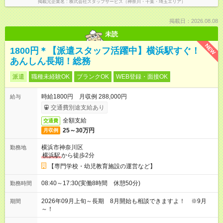
掲載元企業名
株式会社スタッフサービス（神奈川・千葉・埼玉エリア）
掲載日：2026.08.08
未読
NEW
1800円＊【派遣スタッフ活躍中】横浜駅すぐ！
あんしん長期！総務
派遣
職種未経験OK
ブランクOK
WEB登録・面接OK
時給1800円 月収例 288,000円
給与
交通費別途支給あり
全額支給
交通費
25～30万円
月収例
横浜市神奈川区
勤務地
横浜駅
から徒歩2分
【専門学校・幼児教育施設の運営など】
08:40～17:30(実働8時間 休憩50分)
勤務時間
2026年09月上旬～長期 8月開始も相談できますよ！ ※9月
期間
～！