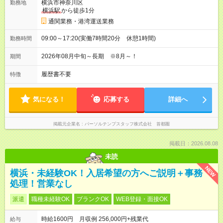
横浜市神奈川区
勤務地
横浜駅
から徒歩1分
通関業務・港湾運送業務
09:00～17:20(実働7時間20分 休憩1時間)
勤務時間
2026年08月中旬～長期 ※8月～！
期間
履歴書不要
特徴
気になる！
応募する
詳細へ
掲載元企業名
パーソルテンプスタッフ株式会社 首都圏
掲載日：2026.08.08
未読
NEW
横浜・未経験OK！入居希望の方へご説明＋事務
処理！営業なし
派遣
職種未経験OK
ブランクOK
WEB登録・面接OK
時給1600円 月収例 256,000円+残業代
給与