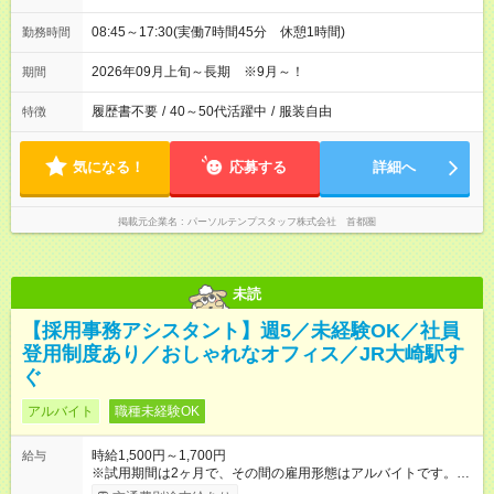
08:45～17:30(実働7時間45分 休憩1時間)
勤務時間
2026年09月上旬～長期 ※9月～！
期間
履歴書不要
/
40～50代活躍中
/
服装自由
特徴
気になる！
応募する
詳細へ
掲載元企業名
パーソルテンプスタッフ株式会社 首都圏
未読
【採用事務アシスタント】週5／未経験OK／社員
登用制度あり／おしゃれなオフィス／JR大崎駅す
ぐ
アルバイト
職種未経験OK
時給1,500円～1,700円
給与
※試用期間は2ヶ月で、その間の雇用形態はアルバイトです。そ
のほかの条件に変更はありません。 【試用期間】試用期間あり