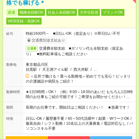
格でも稼げる＊
派遣
職種未経験OK
社会人未経験OK
大学生歓迎
ブランクOK
WEB登録・面接OK
時給1600円～ ■日払いOK（規定あり）※即日払い不可
給与
交通費別途支給あり
交通費全額支給 ■ガソリン代も全額支給（規定あ
交通費
り） ■無料駐車場もご相談ください
東京都品川区
勤務地
目黒駅
/
天王洲アイル駅
/
西大井駅
/
…
＜近所で働ける！選べる勤務地＞初めてでも安心！ピッタリ
の介護施設や病院をご紹介！
★1日5時間～OK！ （例）9:00～18:00のあいだ もちろん1日8時
勤務時間
間のお仕事もご紹介可能です！ご希望をお聞かせください！★家
庭の都合でお休みが必要な場合も遠慮なくご相談ください。 ※
週最低15時間以上の勤務が必要です
長期のお仕事です。開始日はご相談ください！ ★急募です！
期間
日払いOK
/
履歴書不要
/
40～50代活躍中
/
副業・WワークOK
/
特徴
服装自由
/
シフト勤務
/
10名以上の大量募集
/
電話対応なし
/
パ
ソコンスキル不要