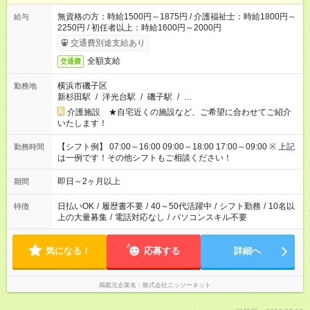
無資格の方：時給1500円～1875円 / 介護福祉士：時給1800円～
給与
2250円 / 初任者以上：時給1600円～2000円
交通費別途支給あり
全額支給
交通費
横浜市磯子区
勤務地
新杉田駅
/
洋光台駅
/
磯子駅
/
…
介護施設 ★自宅近くの施設など、ご希望に合わせてご紹介
いたします！
【シフト例】 07:00～16:00 09:00～18:00 17:00～09:00 ※ 上記
勤務時間
は一例です！その他シフトもご相談ください！
即日～2ヶ月以上
期間
日払いOK
/
履歴書不要
/
40～50代活躍中
/
シフト勤務
/
10名以
特徴
上の大量募集
/
電話対応なし
/
パソコンスキル不要
気になる！
応募する
詳細へ
掲載元企業名
株式会社ニッソーネット