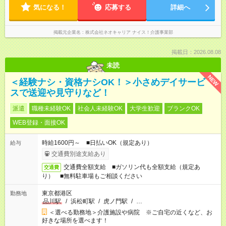
気になる！
応募する
詳細へ
掲載元企業名
株式会社ネオキャリア ナイス！介護事業部
掲載日：2026.08.08
未読
NEW
＜経験ナシ・資格ナシOK！＞小さめデイサービ
スで送迎や見守りなど！
派遣
職種未経験OK
社会人未経験OK
大学生歓迎
ブランクOK
WEB登録・面接OK
時給1600円～ ■日払いOK（規定あり）
給与
交通費別途支給あり
交通費全額支給 ■ガソリン代も全額支給（規定あ
交通費
り） ■無料駐車場もご相談ください
東京都港区
勤務地
品川駅
/
浜松町駅
/
虎ノ門駅
/
…
＜選べる勤務地＞介護施設や病院 ※ご自宅の近くなど、お
好きな場所を選べます！