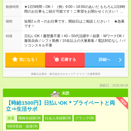
★1日5時間～OK！ （例）9:00～18:00のあいだ もちろん1日8時
勤務時間
間のお仕事もご紹介可能です！ご希望をお聞かせください！ ★
家庭の都合でお休みが必要な場合も遠慮なくご相談ください。
※週最低15時間以上の勤務が必要です
短期2ヵ月～のお仕事です。開始日はご相談ください！ ★急募
期間
です！
日払いOK
/
履歴書不要
/
40～50代活躍中
/
副業・WワークOK
/
特徴
服装自由
/
シフト勤務
/
10名以上の大量募集
/
電話対応なし
/
パ
ソコンスキル不要
気になる！
応募する
詳細へ
掲載元企業名
株式会社ネオキャリア ナイス！介護事業部
掲載日：2026.08.08
未読
NEW
【時給1500円】日払いOK＊プライベートと両
立⇒生活サポ
派遣
職種未経験OK
社会人未経験OK
ブランクOK
WEB登録・面接OK