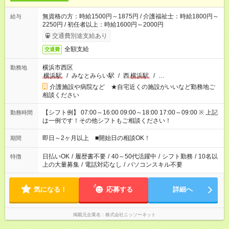
無資格の方：時給1500円～1875円 / 介護福祉士：時給1800円～
給与
2250円 / 初任者以上：時給1600円～2000円
交通費別途支給あり
全額支給
交通費
横浜市西区
勤務地
横浜駅
/
みなとみらい駅
/
西
横浜駅
/
…
介護施設や病院など ★自宅近くの施設がいいなど勤務地ご
相談ください
【シフト例】 07:00～16:00 09:00～18:00 17:00～09:00 ※ 上記
勤務時間
は一例です！その他シフトもご相談ください！
即日～2ヶ月以上 ■開始日の相談OK！
期間
日払いOK
/
履歴書不要
/
40～50代活躍中
/
シフト勤務
/
10名以
特徴
上の大量募集
/
電話対応なし
/
パソコンスキル不要
気になる！
応募する
詳細へ
掲載元企業名
株式会社ニッソーネット