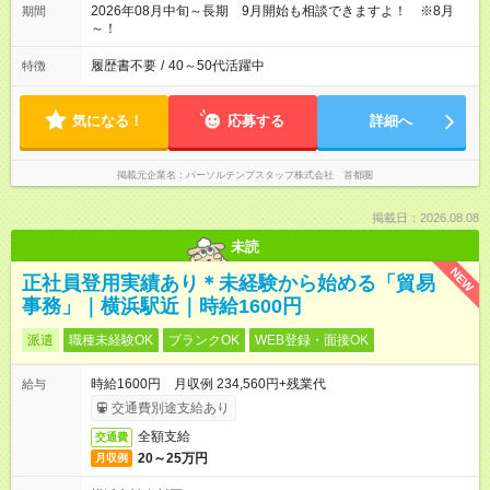
2026年08月中旬～長期 9月開始も相談できますよ！ ※8月
期間
～！
履歴書不要
/
40～50代活躍中
特徴
気になる！
応募する
詳細へ
掲載元企業名
パーソルテンプスタッフ株式会社 首都圏
掲載日：2026.08.08
未読
NEW
正社員登用実績あり＊未経験から始める「貿易
事務」｜横浜駅近｜時給1600円
派遣
職種未経験OK
ブランクOK
WEB登録・面接OK
時給1600円 月収例 234,560円+残業代
給与
交通費別途支給あり
全額支給
交通費
20～25万円
月収例