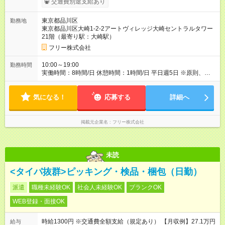
交通費別途支給あり
試用期間の長さ：2ヶ月 雇用形態、給与は本採用時と同じです。
東京都品川区
勤務地
東京都品川区大崎1-2-2アートヴィレッジ大崎セントラルタワー
21階（最寄り駅：大崎駅）
フリー株式会社
10:00～19:00
勤務時間
実働時間：8時間/日 休憩時間：1時間/日 平日週5日 ※原則、大崎
オフィスへの出社勤務となります。 ※長期勤務が可能な方歓
迎！ ※希望休が取得しやすい環境です♪
気になる！
応募する
詳細へ
掲載元企業名
フリー株式会社
未読
<タイパ抜群>ピッキング・検品・梱包（日勤）
派遣
職種未経験OK
社会人未経験OK
ブランクOK
WEB登録・面接OK
時給1300円 ※交通費全額支給（規定あり） 【月収例】27.1万円
給与