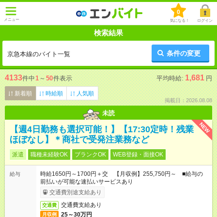
0
メニュー
気になる！
ログイン
検索結果
条件の変更
京急本線のバイト一覧
4133
1,681
件中
1
～
50
件表示
平均時給:
円
新着順
時給順
人気順
掲載日：2026.08.08
未読
NEW
【週4日勤務も選択可能！】【17:30定時！残業
ほぼなし】＊商社で受発注業務など
派遣
職種未経験OK
ブランクOK
WEB登録・面接OK
時給1650円～1700円＋交 【月収例】255,750円～ ■給与の
給与
前払いが可能な速払いサービスあり
交通費別途支給あり
交通費支給あり
交通費
25～30万円
月収例