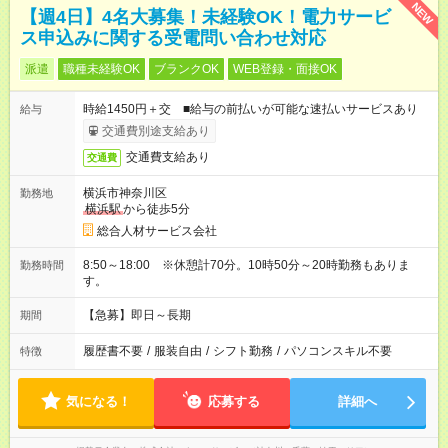
NEW
【週4日】4名大募集！未経験OK！電力サービ
ス申込みに関する受電問い合わせ対応
派遣
職種未経験OK
ブランクOK
WEB登録・面接OK
時給1450円＋交 ■給与の前払いが可能な速払いサービスあり
給与
交通費別途支給あり
交通費支給あり
交通費
横浜市神奈川区
勤務地
横浜駅
から徒歩5分
総合人材サービス会社
8:50～18:00 ※休憩計70分。10時50分～20時勤務もありま
勤務時間
す。
【急募】即日～長期
期間
履歴書不要
/
服装自由
/
シフト勤務
/
パソコンスキル不要
特徴
気になる！
応募する
詳細へ