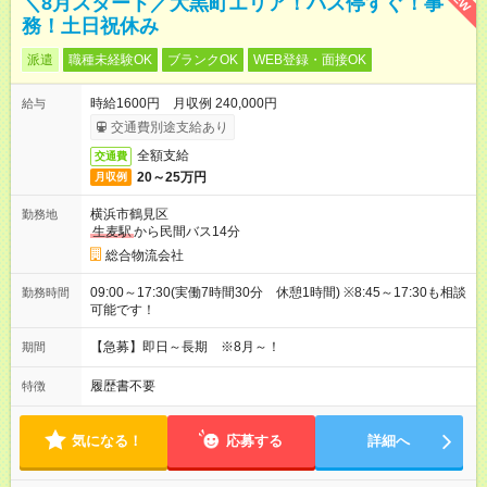
＼8月スタート／大黒町エリア！バス停すぐ！事
務！土日祝休み
派遣
職種未経験OK
ブランクOK
WEB登録・面接OK
時給1600円 月収例 240,000円
給与
交通費別途支給あり
全額支給
交通費
20～25万円
月収例
横浜市鶴見区
勤務地
生麦駅
から民間バス14分
総合物流会社
09:00～17:30(実働7時間30分 休憩1時間) ※8:45～17:30も相談
勤務時間
可能です！
【急募】即日～長期 ※8月～！
期間
履歴書不要
特徴
気になる！
応募する
詳細へ