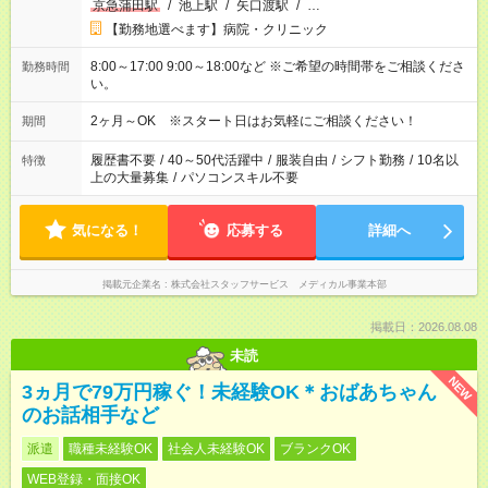
京急蒲田駅
/
池上駅
/
矢口渡駅
/
…
【勤務地選べます】病院・クリニック
8:00～17:00 9:00～18:00など ※ご希望の時間帯をご相談くださ
勤務時間
い。
2ヶ月～OK ※スタート日はお気軽にご相談ください！
期間
履歴書不要
/
40～50代活躍中
/
服装自由
/
シフト勤務
/
10名以
特徴
上の大量募集
/
パソコンスキル不要
気になる！
応募する
詳細へ
掲載元企業名
株式会社スタッフサービス メディカル事業本部
掲載日：2026.08.08
未読
NEW
3ヵ月で79万円稼ぐ！未経験OK＊おばあちゃん
のお話相手など
派遣
職種未経験OK
社会人未経験OK
ブランクOK
WEB登録・面接OK