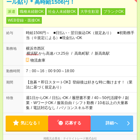
ール貼り＊高時給1506円！
派遣
職種未経験OK
社会人未経験OK
大学生歓迎
ブランクOK
WEB登録・面接OK
時給1506円～ ■日払い・翌日振込OK（規定あり） ■初勤務手
給与
当（※規定による）■現金払いOK
横浜市西区
勤務地
横浜駅
から高速バス25分
/
高島町駅
/
新高島駅
物流倉庫
7：00～16：00 9:00～18:00
勤務時間
【急募＊即日スタートOK】登録後は好きな時に働けます！（業
期間
法に基づく規定あり）
週1日からOK
/
日払いOK
/
履歴書不要
/
40～50代活躍中
/
副
特徴
業・WワークOK
/
服装自由
/
シフト勤務
/
10名以上の大量募
集
/
電話対応なし
/
パソコンスキル不要
気になる！
応募する
詳細へ
掲載元企業名
テイケイトレード株式会社