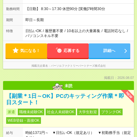
【日勤】 8:30～17:30 休憩90分 [実働]7時間30分
勤務時間
即日～長期
期間
日払いOK
/
履歴書不要
/
10名以上の大量募集
/
電話対応なし
/
特徴
パソコンスキル不要
気になる！
応募する
詳細へ
掲載元企業名
パーソルファクトリーパートナーズ株式会社
掲載日：2026.08.07
未読
NEW
【副業＊1日～OK】PCのキッティング作業＊即
日スタート！
派遣
職種未経験OK
社会人未経験OK
大学生歓迎
ブランクOK
WEB登録・面接OK
時給1371円～ ▼日払いOK（規定あり） ▼初勤務手当（規定
給与