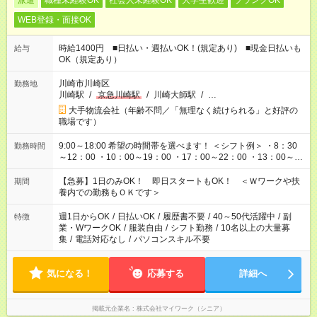
派遣
職種未経験OK
社会人未経験OK
大学生歓迎
ブランクOK
WEB登録・面接OK
時給1400円 ■日払い・週払いOK！(規定あり) ■現金日払いも
給与
OK（規定あり）
川崎市川崎区
勤務地
川崎駅
/
京急川崎駅
/
川崎大師駅
/
…
大手物流会社（年齢不問／「無理なく続けられる」と好評の
職場です）
9:00～18:00 希望の時間帯を選べます！ ＜シフト例＞ ・8：30
勤務時間
～12：00 ・10：00～19：00 ・17：00～22：00 ・13：00～
22：00 ・22：00～翌6：00 など
【急募】1日のみOK！ 即日スタートもOK！ ＜Ｗワークや扶
期間
養内での勤務もＯＫです＞
週1日からOK
/
日払いOK
/
履歴書不要
/
40～50代活躍中
/
副
特徴
業・WワークOK
/
服装自由
/
シフト勤務
/
10名以上の大量募
集
/
電話対応なし
/
パソコンスキル不要
気になる！
応募する
詳細へ
掲載元企業名
株式会社マイワーク（シニア）