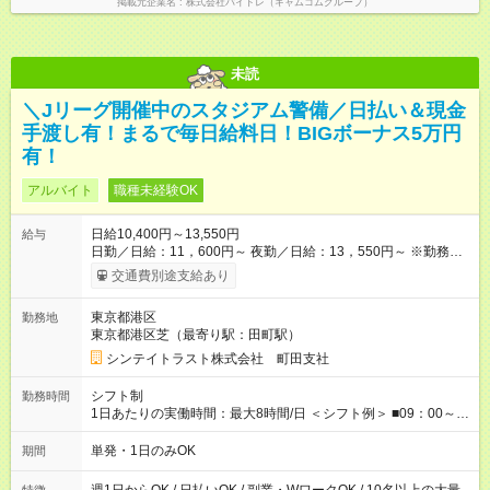
掲載元企業名
株式会社バイトレ（キャムコムグループ）
未読
＼Jリーグ開催中のスタジアム警備／日払い＆現金
手渡し有！まるで毎日給料日！BIGボーナス5万円
有！
アルバイト
職種未経験OK
日給10,400円～13,550円
給与
日勤／日給：11，600円～ 夜勤／日給：13，550円～ ※勤務数
が週2日以下の場合 日勤／日給：10，400円 夜勤／日給：12，
交通費別途支給あり
350円 ■交通費別途全額支給 ※規定あり ■支払方法：日払い └日
給のうち7，000円を現金先払い ※稼働分 ※週払い・月払いOK
東京都港区
勤務地
⇒希望をお聞かせください♪ ■各種資格手当あり ■残業手当あり ■
東京都港区芝（最寄り駅：田町駅）
日給保障あり └早く終わっても”全額”支給！ ・－・－・ ≪ 法定
研修 ≫ 研修時の給与： 日給10，000円×3日間（24時間） ＝研
シンテイトラスト株式会社 町田支社
修費として合計30，000円支給 ＋交通費全額支給 ※規定あり
【試用期間】試用期間なし
シフト制
勤務時間
1日あたりの実働時間：最大8時間/日 ＜シフト例＞ ■09：00～
18：00 ■20：00～翌5：00 など！ 上記時間内で、 実働8時
間・休憩1時間／日
単発・1日のみOK
期間