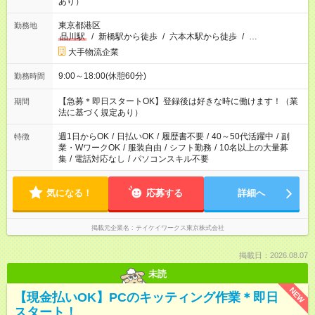
あり）
東京都港区
勤務地
品川駅
/
新橋駅から徒歩
/
六本木駅から徒歩
/
…
大手物流企業
9:00～18:00(休憩60分)
勤務時間
【急募＊即日スタートOK】登録後は好きな時に働けます！（業
期間
法に基づく規定あり）
週1日からOK
/
日払いOK
/
履歴書不要
/
40～50代活躍中
/
副
特徴
業・WワークOK
/
服装自由
/
シフト勤務
/
10名以上の大量募
集
/
電話対応なし
/
パソコンスキル不要
気になる！
応募する
詳細へ
掲載元企業名
テイケイワークス東京株式会社
掲載日：2026.08.07
未読
NEW
【現金払いOK】PCのキッティング作業＊即日
スタート！