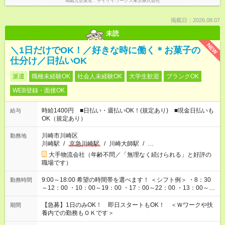
掲載元企業名
テイケイワークス東京株式会社
掲載日：2026.08.07
未読
NEW
＼1日だけでOK！／好きな時に働く＊お菓子の
仕分け／日払いOK
派遣
職種未経験OK
社会人未経験OK
大学生歓迎
ブランクOK
WEB登録・面接OK
時給1400円 ■日払い・週払いOK！(規定あり) ■現金日払いも
給与
OK（規定あり）
川崎市川崎区
勤務地
川崎駅
/
京急川崎駅
/
川崎大師駅
/
…
大手物流会社（年齢不問／「無理なく続けられる」と好評の
職場です）
9:00～18:00 希望の時間帯を選べます！ ＜シフト例＞ ・8：30
勤務時間
～12：00 ・10：00～19：00 ・17：00～22：00 ・13：00～
22：00 ・22：00～翌6：00 など
【急募】1日のみOK！ 即日スタートもOK！ ＜Ｗワークや扶
期間
養内での勤務もＯＫです＞