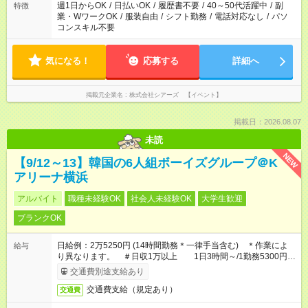
週1日からOK
/
日払いOK
/
履歴書不要
/
40～50代活躍中
/
副
特徴
業・WワークOK
/
服装自由
/
シフト勤務
/
電話対応なし
/
パソ
コンスキル不要
気になる！
応募する
詳細へ
掲載元企業名
株式会社シアーズ 【イベント】
掲載日：2026.08.07
未読
NEW
【9/12～13】韓国の6人組ボーイズグループ＠K
アリーナ横浜
アルバイト
職種未経験OK
社会人未経験OK
大学生歓迎
ブランクOK
日給例：2万5250円 (14時間勤務＊一律手当含む) ＊作業によ
給与
り異なります。 ＃日収1万以上 1日3時間～/1勤務5300円～
もございます
交通費別途支給あり
交通費支給（規定あり）
交通費