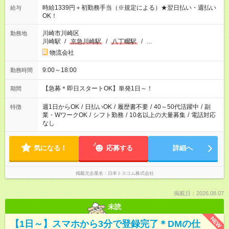
時給1339円＋初勤務手当（※規定による）★翌日払い・週払い
給与
OK！
川崎市川崎区
勤務地
川崎駅
/
京急川崎駅
/
八丁畷駅
/
…
物流会社
9:00～18:00
勤務時間
【急募＊即日スタートOK】単発1日～！
期間
週1日からOK
/
日払いOK
/
履歴書不要
/
40～50代活躍中
/
副
特徴
業・WワークOK
/
シフト勤務
/
10名以上の大量募集
/
電話対応
なし
気になる！
応募する
詳細へ
掲載元企業名
日本トスコム株式会社
掲載日：2026.08.07
未読
NEW
【1日～】スマホから3分で登録完了＊DMの仕