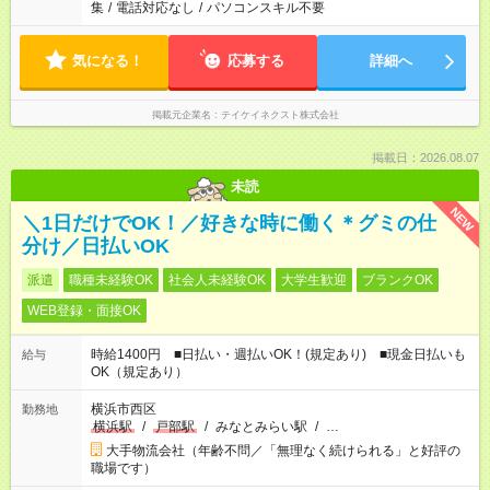
集
/
電話対応なし
/
パソコンスキル不要
気になる！
応募する
詳細へ
掲載元企業名
テイケイネクスト株式会社
掲載日：2026.08.07
未読
NEW
＼1日だけでOK！／好きな時に働く＊グミの仕
分け／日払いOK
派遣
職種未経験OK
社会人未経験OK
大学生歓迎
ブランクOK
WEB登録・面接OK
時給1400円 ■日払い・週払いOK！(規定あり) ■現金日払いも
給与
OK（規定あり）
横浜市西区
勤務地
横浜駅
/
戸部駅
/
みなとみらい駅
/
…
大手物流会社（年齢不問／「無理なく続けられる」と好評の
職場です）