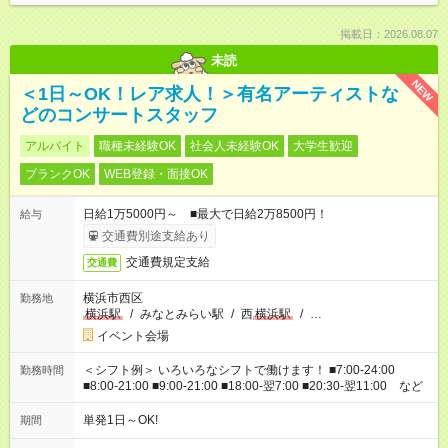
掲載日：2026.08.07
未読
NEW
＜1日～OK！レア求人！＞有名アーティストな
どのコンサートスタッフ
アルバイト
職種未経験OK
社会人未経験OK
大学生歓迎
ブランクOK
WEB登録・面接OK
日給1万5000円～ ■最大で日給2万8500円！
給与
交通費別途支給あり
交通費規定支給
交通費
横浜市西区
勤務地
横浜駅
/
みなとみらい駅
/
西
横浜駅
/
…
イベント会場
＜シフト例＞ いろいろなシフトで働けます！ ■7:00-24:00
勤務時間
■8:00-21:00 ■9:00-21:00 ■18:00-翌7:00 ■20:30-翌11:00 など
単発1日～OK!
期間