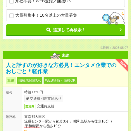
来社不要！WEB登録／面接OK
大量募集中！10名以上の大量募集
追加して再検索！
掲載日：2026.08.07
未読
NEW
人と話すのが好きな方必見！エンタメ企業での
おしごと＊軽作業
派遣
職種未経験OK
WEB登録・面接OK
時給1750円
給与
交通費別途支給あり
交通費支給
交通費
東京都大田区
勤務地
流通センター駅から徒歩3分
/
昭和島駅から徒歩16分
/
平和島駅
から徒歩19分