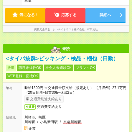
募集
気になる！
応募する
詳細へ
掲載元企業名
シンテイトラスト株式会社 町田支社
未読
<タイパ抜群>ピッキング・検品・梱包（日勤）
派遣
職種未経験OK
社会人未経験OK
ブランクOK
WEB登録・面接OK
時給1300円 ※交通費全額支給（規定あり） 【月収例】27.1万円
給与
（20日勤務+残業30h+休出2日）
交通費別途支給あり
交通費支給あり
交通費
川崎市川崎区
勤務地
川崎駅
/
小島新田駅
/
京急川崎駅
企業