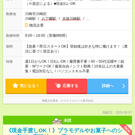
（※規定による）■現金払いOK
川崎市川崎区
勤務地
川崎駅
/
八丁畷駅
/
京急川崎駅
/
…
物流企業
9:00～18:00（実働8時間）
勤務時間
【急募＊即日スタートOK】登録後は好きな時に働けます！（業
期間
法に基づく規定あり）
週1日からOK
/
日払いOK
/
履歴書不要
/
40～50代活躍中
/
副
特徴
業・WワークOK
/
服装自由
/
シフト勤務
/
10名以上の大量募
集
/
電話対応なし
/
パソコンスキル不要
気になる！
応募する
詳細へ
掲載元企業名
テイケイトレード株式会社
掲載日：2026.08.07
未読
NEW
《現金手渡しOK！》プラモデルやお菓子へのシ