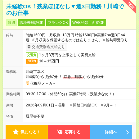
NEW
未経験OK！残業ほぼなし▼週3日勤務！川崎で
のお仕事
派遣
職種未経験OK
ブランクOK
WEB登録・面接OK
時給1600円 月収例 13万円 時給1600円×実働7h×週3日×4
給与
週 ※月収例を保証するものではありません。※給与即受取りサ
ービス利用可（利用条件有）
交通費別途支給あり
1ヶ月3万円を上限として実費支給
交通費
10～15万円
月収例
川崎市幸区
勤務地
川崎駅から徒歩7分
/
京急川崎駅
から徒歩5分
化粧品メ－カ－
09:30-17:30（休憩60分）実働7時間（残業少なめ！）
勤務時間
2026年09月01日～長期 ※開始日相談OK ※9月～！
期間
履歴書不要
特徴
気になる！
応募する
詳細へ