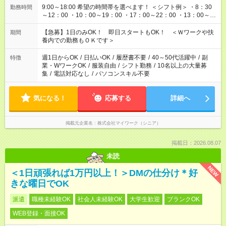
9:00～18:00 希望の時間帯を選べます！ ＜シフト例＞ ・8：30
勤務時間
～12：00 ・10：00～19：00 ・17：00～22：00 ・13：00～
22：00 ・22：00～翌6：00 など
【急募】1日のみOK！ 即日スタートもOK！ ＜Ｗワークや扶
期間
養内での勤務もＯＫです＞
週1日からOK
/
日払いOK
/
履歴書不要
/
40～50代活躍中
/
副
特徴
業・WワークOK
/
服装自由
/
シフト勤務
/
10名以上の大量募
集
/
電話対応なし
/
パソコンスキル不要
気になる！
応募する
詳細へ
掲載元企業名
株式会社マイワーク（シニア）
掲載日：2026.08.07
未読
NEW
＜1日頑張れば1万円以上！＞DMの仕分け＊好
きな曜日でOK
派遣
職種未経験OK
社会人未経験OK
大学生歓迎
ブランクOK
WEB登録・面接OK