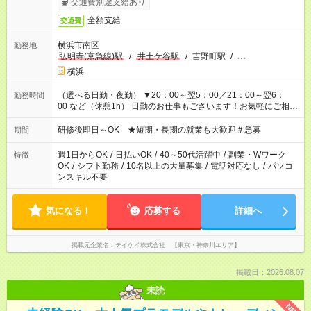
交通費別途支給あり
全額支給
交通費
横浜市南区
勤務地
弘明寺(京急線)駅
/
井土ケ谷駅
/
吉野町駅
/
…
横浜
（選べる日勤・夜勤） ▼20：00～翌5：00／21：00～翌6：
勤務時間
00 など（休憩1h） 日勤のお仕事もございます！お気軽にご相談
ください！
研修後即日～OK ★短期・長期の就業も大歓迎＃急募
期間
週1日からOK
/
日払いOK
/
40～50代活躍中
/
副業・Wワーク
特徴
OK
/
シフト勤務
/
10名以上の大量募集
/
電話対応なし
/
パソコ
ンスキル不要
気になる！
応募する
詳細へ
掲載元企業名
テイケイ株式会社 【東京・神奈川エリア】
掲載日：2026.08.07
未読
NEW