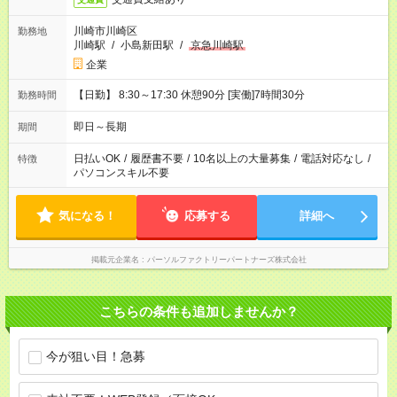
川崎市川崎区
勤務地
川崎駅
/
小島新田駅
/
京急川崎駅
企業
【日勤】 8:30～17:30 休憩90分 [実働]7時間30分
勤務時間
即日～長期
期間
日払いOK
/
履歴書不要
/
10名以上の大量募集
/
電話対応なし
/
特徴
パソコンスキル不要
気になる！
応募する
詳細へ
掲載元企業名
パーソルファクトリーパートナーズ株式会社
こちらの条件も追加しませんか？
今が狙い目！急募