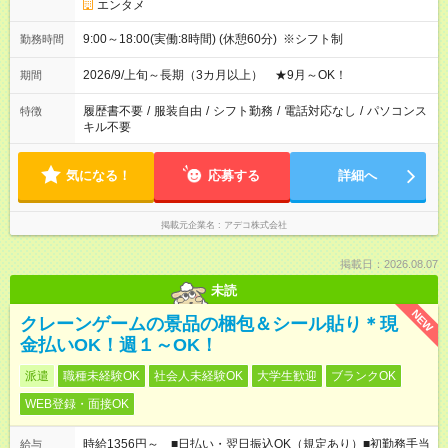
エンタメ
9:00～18:00(実働:8時間) (休憩60分) ※シフト制
勤務時間
2026/9/上旬～長期（3カ月以上） ★9月～OK！
期間
履歴書不要
/
服装自由
/
シフト勤務
/
電話対応なし
/
パソコンス
特徴
キル不要
気になる！
応募する
詳細へ
掲載元企業名
アデコ株式会社
掲載日：2026.08.07
未読
NEW
クレーンゲームの景品の梱包＆シール貼り＊現
金払いOK！週１～OK！
派遣
職種未経験OK
社会人未経験OK
大学生歓迎
ブランクOK
WEB登録・面接OK
時給1356円～ ■日払い・翌日振込OK（規定あり）■初勤務手当
給与