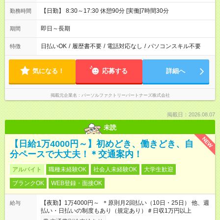
【日勤】 8:30～17:30 休憩90分 [実働]7時間30分
勤務時間
即日～長期
期間
日払いOK
/
履歴書不要
/
電話対応なし
/
パソコンスキル不要
特徴
気になる！
応募する
詳細へ
掲載元企業名
パーソルファクトリーパートナーズ株式会社
掲載日：2026.08.07
未読
NEW
【日給1万4000円～】初めどき、働きどき、自
分ペースで大丈夫！＊交通案内！
アルバイト
職種未経験OK
社会人未経験OK
大学生歓迎
ブランクOK
WEB登録・面接OK
【夜勤】1万4000円～ ＊原則月2回払い（10日・25日） 他、週
給与
払い・日払いの制度もあり（規定あり）＃日収1万円以上