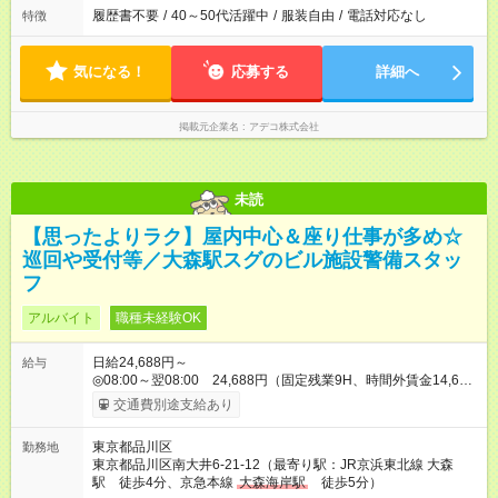
履歴書不要
/
40～50代活躍中
/
服装自由
/
電話対応なし
特徴
気になる！
応募する
詳細へ
掲載元企業名
アデコ株式会社
未読
【思ったよりラク】屋内中心＆座り仕事が多め☆
巡回や受付等／大森駅スグのビル施設警備スタッ
フ
アルバイト
職種未経験OK
日給24,688円～
給与
◎08:00～翌08:00 24,688円（固定残業9H、時間外賃金14,688
円） ※別途資格手当がございます。 例：自衛消防技術認定
交通費別途支給あり
500円/日 上級救命講習修了 250円/日 防災センタ
ー要員 250円/日 など 【試用期間】試用期間なし
東京都品川区
勤務地
東京都品川区南大井6-21-12（最寄り駅：JR京浜東北線 大森
駅 徒歩4分、京急本線
大森海岸駅
徒歩5分）