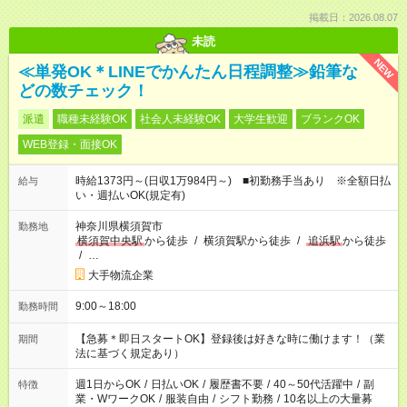
掲載日：2026.08.07
未読
NEW
≪単発OK＊LINEでかんたん日程調整≫鉛筆な
どの数チェック！
派遣
職種未経験OK
社会人未経験OK
大学生歓迎
ブランクOK
WEB登録・面接OK
時給1373円～(日収1万984円～) ■初勤務手当あり ※全額日払
給与
い・週払いOK(規定有)
神奈川県横須賀市
勤務地
横須賀中央駅
から徒歩
/
横須賀駅から徒歩
/
追浜駅
から徒歩
/
…
大手物流企業
9:00～18:00
勤務時間
【急募＊即日スタートOK】登録後は好きな時に働けます！（業
期間
法に基づく規定あり）
週1日からOK
/
日払いOK
/
履歴書不要
/
40～50代活躍中
/
副
特徴
業・WワークOK
/
服装自由
/
シフト勤務
/
10名以上の大量募