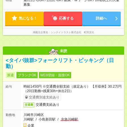
週1日からOK / 日払いOK / 副業・WワークOK / 10名以上の大量
特徴
募集
気になる！
応募する
詳細へ
掲載元企業名
シンテイトラスト株式会社 町田支社
未読
<タイパ抜群>フォークリフト・ピッキング（日
勤）
派遣
ブランクOK
WEB登録・面接OK
時給1450円 ※交通費全額支給（規定あり） 【月収例】30.2万円
給与
（20日勤務+残業30h+休出2日）
交通費別途支給あり
交通費支給あり
交通費
川崎市川崎区
勤務地
川崎駅
/
小島新田駅
/
京急川崎駅
企業