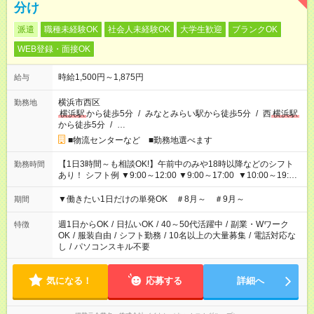
分け
派遣
職種未経験OK
社会人未経験OK
大学生歓迎
ブランクOK
WEB登録・面接OK
時給1,500円～1,875円
給与
横浜市西区
勤務地
横浜駅
から徒歩5分
/
みなとみらい駅から徒歩5分
/
西
横浜駅
から徒歩5分
/
…
■物流センターなど ■勤務地選べます
【1日3時間～も相談OK!】午前中のみや18時以降などのシフト
勤務時間
あり！ シフト例 ▼9:00～12:00 ▼9:00～17:00 ▼10:00～19:00
▼18:00～21:00
▼働きたい1日だけの単発OK ＃8月～ ＃9月～
期間
週1日からOK
/
日払いOK
/
40～50代活躍中
/
副業・Wワーク
特徴
OK
/
服装自由
/
シフト勤務
/
10名以上の大量募集
/
電話対応な
し
/
パソコンスキル不要
気になる！
応募する
詳細へ