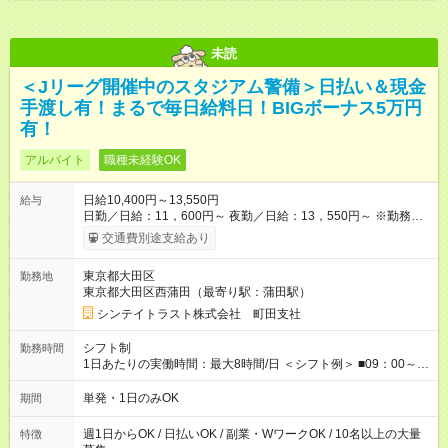
未読
＜Jリーグ開催中のスタジアム警備＞日払い＆現金
手渡し有！まるで毎日給料日！BIGボーナス5万円
有！
アルバイト
職種未経験OK
日給10,400円～13,550円
給与
日勤／日給：11，600円～ 夜勤／日給：13，550円～ ※勤務数
が週2日以下の場合 日勤／日給：10，400円 夜勤／日給：12，
交通費別途支給あり
350円 ■交通費別途全額支給 ※規定あり ■支払方法：日払い └日
給のうち7，000円を現金先払い ※稼働分 ※週払い・月払いOK
東京都大田区
勤務地
⇒希望をお聞かせください♪ ■各種資格手当あり ■残業手当あり ■
東京都大田区西蒲田（最寄り駅：蒲田駅）
日給保障あり └早く終わっても”全額”支給！ ・－・－・ ≪ 法定
研修 ≫ 研修時の給与： 日給10，000円×3日間（24時間） ＝研
シンテイトラスト株式会社 町田支社
修費として合計30，000円支給 ＋交通費全額支給 ※規定あり
【試用期間】試用期間なし
シフト制
勤務時間
1日あたりの実働時間：最大8時間/日 ＜シフト例＞ ■09：00～
18：00 ■20：00～翌5：00 など！ 上記時間内で、 実働8時
間・休憩1時間／日
単発・1日のみOK
期間
週1日からOK / 日払いOK / 副業・WワークOK / 10名以上の大量
特徴