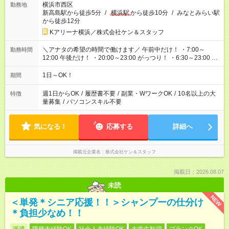
横浜市西区
勤務地
新高島駅から徒歩5分
/
横浜駅
から徒歩10分
/
みなとみらい駅
から徒歩12分
Kアリーナ横浜／株式会社ケン＆スタッフ
＼アナタの希望の時間で働けます／ 午前中だけ！ ・7:00～
勤務時間
12:00 午後だけ！ ・20:00～23:00 がっつり！ ・6:30～23:00 ・
12:00～21:00 ・16:00～翌8:00 …etc ※時間曜日イベントによ
り異なります。
1日～OK！
期間
週1日からOK
/
履歴書不要
/
副業・WワークOK
/
10名以上の大
特徴
量募集
/
パソコンスキル不要
気になる！
応募する
詳細へ
掲載元企業名
株式会社ケン＆スタッフ
掲載日：2026.08.07
未読
NEW
＜単発＊シニア応援！！＞シャンプーの仕分け
＊負担少なめ！！