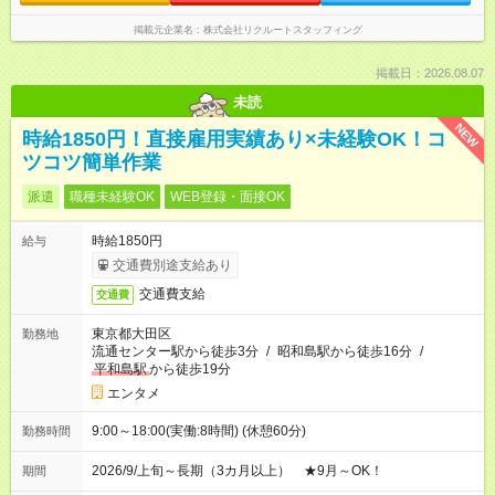
掲載元企業名
株式会社リクルートスタッフィング
掲載日：2026.08.07
未読
NEW
時給1850円！直接雇用実績あり×未経験OK！コ
ツコツ簡単作業
派遣
職種未経験OK
WEB登録・面接OK
時給1850円
給与
交通費別途支給あり
交通費支給
交通費
東京都大田区
勤務地
流通センター駅から徒歩3分
/
昭和島駅から徒歩16分
/
平和島駅
から徒歩19分
エンタメ
9:00～18:00(実働:8時間) (休憩60分)
勤務時間
2026/9/上旬～長期（3カ月以上） ★9月～OK！
期間