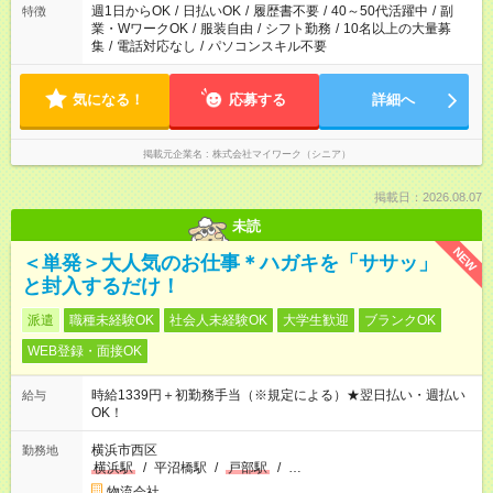
週1日からOK
/
日払いOK
/
履歴書不要
/
40～50代活躍中
/
副
特徴
業・WワークOK
/
服装自由
/
シフト勤務
/
10名以上の大量募
集
/
電話対応なし
/
パソコンスキル不要
気になる！
応募する
詳細へ
掲載元企業名
株式会社マイワーク（シニア）
掲載日：2026.08.07
未読
NEW
＜単発＞大人気のお仕事＊ハガキを「ササッ」
と封入するだけ！
派遣
職種未経験OK
社会人未経験OK
大学生歓迎
ブランクOK
WEB登録・面接OK
時給1339円＋初勤務手当（※規定による）★翌日払い・週払い
給与
OK！
横浜市西区
勤務地
横浜駅
/
平沼橋駅
/
戸部駅
/
…
物流会社