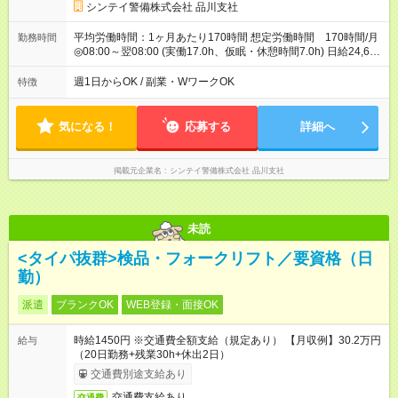
シンテイ警備株式会社 品川支社
平均労働時間：1ヶ月あたり170時間 想定労働時間 170時間/月
勤務時間
◎08:00～翌08:00 (実働17.0h、仮眠・休憩時間7.0h) 日給24,688
円～ ※固定残業代9.0h：14,688円含む 平均労働時間：1ヶ月あ
たり170時間 想定労働時間 170時間/月 ◎08:00～翌08:00 (実働
週1日からOK / 副業・WワークOK
特徴
17.0h、仮眠・休憩時間7.0h) 日給24,688円～ ※固定残業代
9.0h：14,688円含む
気になる！
応募する
詳細へ
掲載元企業名
シンテイ警備株式会社 品川支社
未読
<タイパ抜群>検品・フォークリフト／要資格（日
勤）
派遣
ブランクOK
WEB登録・面接OK
時給1450円 ※交通費全額支給（規定あり） 【月収例】30.2万円
給与
（20日勤務+残業30h+休出2日）
交通費別途支給あり
交通費支給あり
交通費