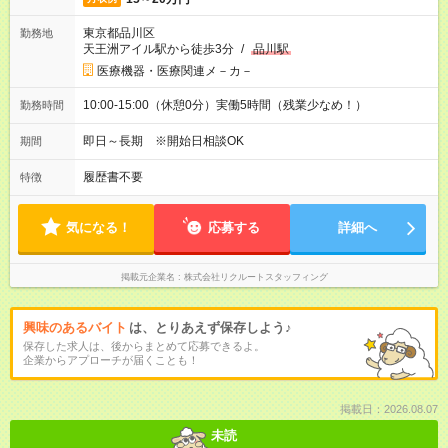
東京都品川区
勤務地
天王洲アイル駅から徒歩3分
/
品川駅
医療機器・医療関連メ－カ－
10:00-15:00（休憩0分）実働5時間（残業少なめ！）
勤務時間
即日～長期 ※開始日相談OK
期間
履歴書不要
特徴
気になる！
応募する
詳細へ
掲載元企業名
株式会社リクルートスタッフィング
興味のあるバイト
は、とりあえず保存しよう♪
保存した求人は、後からまとめて応募できるよ。
企業からアプローチが届くことも！
掲載日：2026.08.07
未読