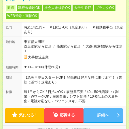
派遣
職種未経験OK
社会人未経験OK
大学生歓迎
ブランクOK
WEB登録・面接OK
時給1421円～ ▼日払いOK（規定あり） ▼初勤務手当（規定
給与
あり）
東京都大田区
勤務地
洗足池駅から徒歩
/
蒲田駅から徒歩
/
大森(東京都)駅から徒歩
/
…
大手物流企業
9:00～18:00(休憩60分)
勤務時間
【急募＊即日スタートOK】登録後は好きな時に働けます！（業
期間
法に基づく規定あり）
週1日からOK
/
日払いOK
/
履歴書不要
/
40～50代活躍中
/
副
特徴
業・WワークOK
/
服装自由
/
シフト勤務
/
10名以上の大量募
集
/
電話対応なし
/
パソコンスキル不要
気になる！
応募する
詳細へ