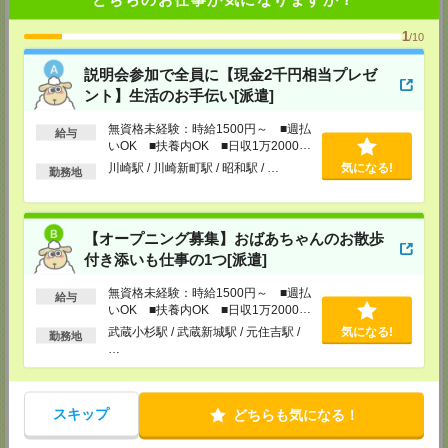
東松山営業所
埼玉県松山市箭弓町1-6-1 ZONA1 3F
1
/10
※川越営業所もあり…埼玉県川越市脇田本町11-1 川越シティービル6F
説明会参加で全員に【現金2千円相当プレゼ
TEL：0493-21-4510
担当：採用センター
ント】生活のお手伝い[派遣]
越谷営業所
無資格未経験：時給1500円～ ■週払
給与
埼玉県越谷市南越谷1-16-8 イーストサンビル5 5F
いOK ■扶養内OK ■日収1万2000円
TEL：048-990-4510
以上
川崎駅 / 川崎新町駅 / 昭和駅 / …
気になる!
勤務地
担当：採用センター
錦糸町営業所
東京都墨田区江東橋４－１９－３ 錦糸町ミハマビル 3階
【オープニング募集】おばあちゃんのお散歩
TEL：03-5669-4522
担当：採用センター
付き添いも仕事の1つ[派遣]
新宿営業所
無資格未経験：時給1500円～ ■週払
給与
〒160－0023
いOK ■扶養内OK ■日収1万2000円
新宿区西新宿1-8-1
以上
武蔵小杉駅 / 武蔵新城駅 / 元住吉駅 /
気になる!
新宿ビルディング5Ｆ
勤務地
TEL：03-6911-4510
…
担当：採用センター
立川営業所
スキップ
東京都立川市曙町2-31-15 日住金立川ビル3F
どちらも気になる！
TEL：042-540-7331
担当：採用センター