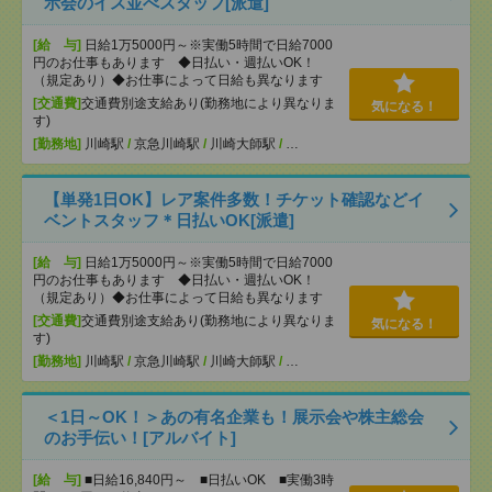
示会のイス並べスタッフ[派遣]
[給 与]
日給1万5000円～※実働5時間で日給7000
円のお仕事もあります ◆日払い・週払いOK！
（規定あり）◆お仕事によって日給も異なります
[交通費]
交通費別途支給あり(勤務地により異なりま
気になる！
す)
[勤務地]
川崎駅
/
京急川崎駅
/
川崎大師駅
/
…
【単発1日OK】レア案件多数！チケット確認などイ
ベントスタッフ＊日払いOK[派遣]
[給 与]
日給1万5000円～※実働5時間で日給7000
円のお仕事もあります ◆日払い・週払いOK！
（規定あり）◆お仕事によって日給も異なります
[交通費]
交通費別途支給あり(勤務地により異なりま
気になる！
す)
[勤務地]
川崎駅
/
京急川崎駅
/
川崎大師駅
/
…
＜1日～OK！＞あの有名企業も！展示会や株主総会
のお手伝い！[アルバイト]
[給 与]
■日給16,840円～ ■日払いOK ■実働3時