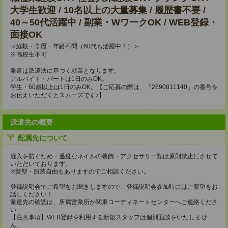
大学生歓迎 / 10名以上の大量募集 / 履歴書不要 /
40～50代活躍中 / 副業・WワークOK / WEB登録・
面接OK
＜経験・学歴・年齢不問（60代も活躍中！）＞
※高校生不可
派遣は派遣法に基づく就業となります。
アルバイト・パートは1日のみOK。
学生・60歳以上は1日のみOK。【ご応募の際は、「2690811140」の番号を
お伝えいただくとスムーズです♪】
派遣先の概要
配属先について
混入を防ぐため・過度なネイルの装飾・アクセサリー類は原則禁止にさせて
いただいております。
※髪型・服装自由もありますのでご相談ください。
登録説明会でご希望をお聞きしますので、登録説明会参加時にはご要望をお
話しください！
派遣先の確認は、所属営業所か関東コーディネートセンターへご連絡くださ
い
【注意事項】WEB登録を利用する新規スタッフは個別面談をいたしませ
ん。