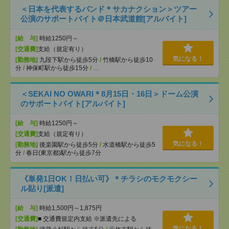
＜日本を代表するバンド＊サカナクション＞ツアー
公演のサポートバイト＠日本武道館[アルバイト]
[給 与]
時給1250円～
[交通費]
支給（規定有り）
気になる！
[勤務地]
九段下駅から徒歩5分
/
竹橋駅から徒歩10
分
/
神保町駅から徒歩15分
/
…
＜SEKAI NO OWARI＊8月15日・16日＞ドーム公演
のサポートバイト[アルバイト]
[給 与]
時給1250円～
[交通費]
支給（規定有り）
気になる！
[勤務地]
後楽園駅から徒歩5分
/
水道橋駅から徒歩5
分
/
春日(東京都)駅から徒歩7分
《単発1日OK！日払い可》＊チラシのモクモクシー
ル貼り[派遣]
[給 与]
時給1,500円～1,875円
[交通費]
■ 交通費規定内支給 ※派遣先による
気になる！