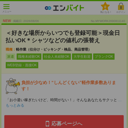
0
メニュー
気になる！
ログイン
NEW
掲載日 :2026
/
08
/
06
No.MYWORK2690811140
＜好きな場所からいつでも登録可能＞現金日
払いOK＊シャツなどの値札の張替え
職種：
軽作業（仕分け・ピッキング・検品、商品管理）
派遣
職種未経験OK
社会人未経験OK
大学生歓迎
ブランクOK
WEB登録・面接OK
負担が少なめ！“しんどくない”軽作業多数ありま
す！
「お小遣い稼ぎたいけど、時間がない！」そんなあなたもサクッと
...
もっとみる
応募ページへ