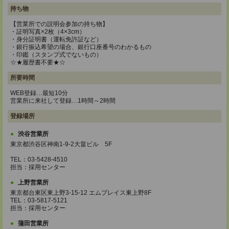
持ち物
【営業所での説明会参加の持ち物】
・証明写真×2枚（4×3cm）
・身分証明書（運転免許証など）
・銀行振込希望の場合、銀行口座番号のわかるもの
・印鑑（スタンプ式でないもの）
☆★履歴書不要★☆
所要時間
WEB登録…最短10分
営業所に来社して登録…1時間～2時間
登録場所
渋谷営業所
東京都渋谷区神南1-9-2大畠ビル 5F
TEL：03-5428-4510
担当：採用センター
上野営業所
東京都台東区東上野3-15-12 エムプレイス東上野8F
TEL：03-5817-5121
担当：採用センター
蒲田営業所