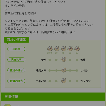
下記2つの内から登録方法を選択してください！
オンライン登録
or
営業所に来社をして登録
※マイワークでは、登録してからお仕事を紹介させて頂いています
※ご応募のタイミングによっては、ご希望のお仕事をご紹介できない
可能性もございます
※派遣先に関するご希望は、所属営業所へご相談下さい
職場の雰囲気
年齢層
20代
30
40
50
60
男女比率
女性
男性
職場の様子
活気あり
しずか
仕事の仕方
テキパキ
コツコツ
募集情報