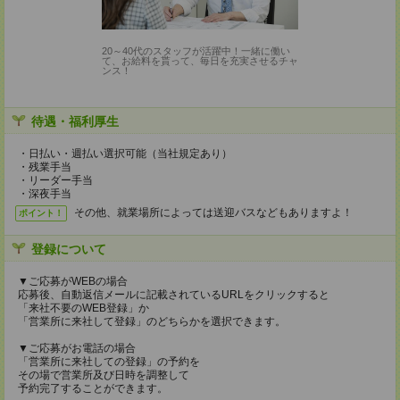
20～40代のスタッフが活躍中！一緒に働い
て、お給料を貰って、毎日を充実させるチャ
ンス！
待遇・福利厚生
・日払い・週払い選択可能（当社規定あり）
・残業手当
・リーダー手当
・深夜手当
その他、就業場所によっては送迎バスなどもありますよ！
ポイント！
登録について
▼ご応募がWEBの場合
応募後、自動返信メールに記載されているURLをクリックすると
「来社不要のWEB登録」か
「営業所に来社して登録」のどちらかを選択できます。
▼ご応募がお電話の場合
「営業所に来社しての登録」の予約を
その場で営業所及び日時を調整して
予約完了することができます。