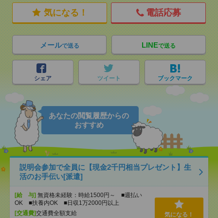
気になる！
電話応募
メール
LINE
で送る
で送る
シェア
ツイート
ブックマーク
あなたの閲覧履歴からの
おすすめ
説明会参加で全員に【現金2千円相当プレゼント】生
活のお手伝い[派遣]
[給 与]
無資格未経験：時給1500円～ ■週払い
OK ■扶養内OK ■日収1万2000円以上
[交通費]
交通費全額支給
気になる！