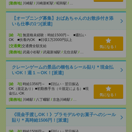
[勤務地]
川崎駅
/
川崎新町駅
/
昭和駅
/
…
【オープニング募集】おばあちゃんのお散歩付き添
いも仕事の1つ[派遣]
[給 与]
無資格未経験：時給1500円～ ■週払い
OK ■扶養内OK ■日収1万2000円以上
[交通費]
交通費全額支給
気になる！
[勤務地]
武蔵小杉駅
/
武蔵新城駅
/
元住吉駅
/
…
クレーンゲームの景品の梱包＆シール貼り＊現金払
いOK！週１～OK！[派遣]
[給 与]
時給1356円～ ■日払い・翌日振込
OK（規定あり）■初勤務手当（※規定による）■現
金払いOK
気になる！
[勤務地]
川崎駅
/
八丁畷駅
/
京急川崎駅
/
…
《現金手渡しOK！》プラモデルやお菓子へのシール
貼り＊高時給1506円！[派遣]
[給 与]
時給1506円～ ■日払い・翌日振込