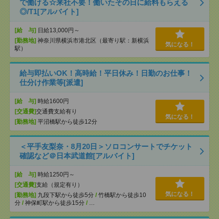
で働ける☆来社不要！働いたその日に給料もらえる
◎/T1[アルバイト]
[給 与]
日給13,000円～
[勤務地]
神奈川県横浜市港北区（最寄り駅：新横浜
気になる！
駅）
給与即払いOK！高時給！平日休み！日勤のお仕事！
仕分け作業等[派遣]
[給 与]
時給1600円
[交通費]
交通費支給有り
気になる！
[勤務地]
平沼橋駅から徒歩12分
＜平手友梨奈・8月20日＞ソロコンサートでチケット
確認など＠日本武道館[アルバイト]
[給 与]
時給1250円～
[交通費]
支給（規定有り）
気になる！
[勤務地]
九段下駅から徒歩5分
/
竹橋駅から徒歩10
分
/
神保町駅から徒歩15分
/
…