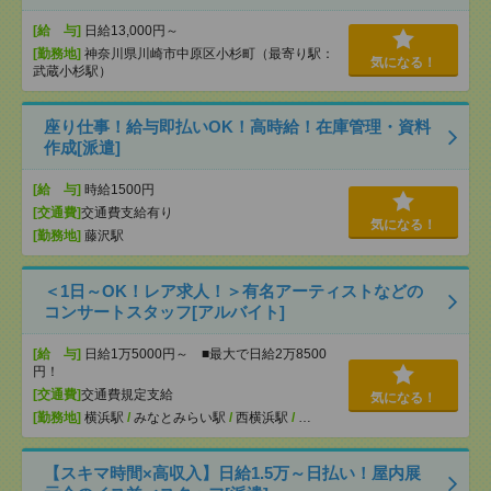
[給 与]
日給13,000円～
[勤務地]
神奈川県川崎市中原区小杉町（最寄り駅：
気になる！
武蔵小杉駅）
座り仕事！給与即払いOK！高時給！在庫管理・資料
作成[派遣]
[給 与]
時給1500円
[交通費]
交通費支給有り
気になる！
[勤務地]
藤沢駅
＜1日～OK！レア求人！＞有名アーティストなどの
コンサートスタッフ[アルバイト]
[給 与]
日給1万5000円～ ■最大で日給2万8500
円！
[交通費]
交通費規定支給
気になる！
[勤務地]
横浜駅
/
みなとみらい駅
/
西横浜駅
/
…
【スキマ時間×高収入】日給1.5万～日払い！屋内展