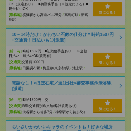
OK（規定あり） ■初勤務手当（※規定による）■
現金払いOK
気になる！
[勤務地]
横浜駅から高速バス25分
/
高島町駅
/
新高
島駅
10～14時だけ！かわちい石鹸の仕分け＊時給1507円
+交通費！日払いも〇[派遣]
[給 与]
時給1507円 ■初勤務手当あり ※全額
日払い・週払いOK(規定有)
[交通費]
交通費1000円
気になる！
[勤務地]
田園調布駅
/
梅屋敷(東京都)駅
/
池上駅
/
…
電話なし！<ほぼ在宅／週1出社>審査事務@渋谷駅
[派遣]
[給 与]
時給1800円＋交
[交通費]
通勤交通費別途支給(弊社規定あり)
気になる！
[勤務地]
渋谷駅から徒歩7分
/
神泉駅から徒歩5分
ちいさいかわいいキャラのイベントも！好きな場所