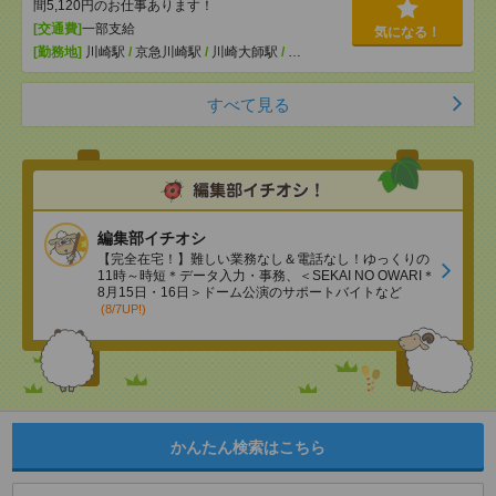
間5,120円のお仕事あります！
[交通費]
一部支給
気になる！
[勤務地]
川崎駅
/
京急川崎駅
/
川崎大師駅
/
…
すべて見る
編集部イチオシ
【完全在宅！】難しい業務なし＆電話なし！ゆっくりの
11時～時短＊データ入力・事務、＜SEKAI NO OWARI＊
8月15日・16日＞ドーム公演のサポートバイトなど
(8/7UP!)
かんたん検索はこちら