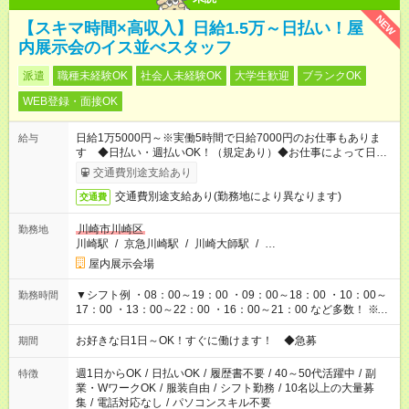
NEW
【スキマ時間×高収入】日給1.5万～日払い！屋
内展示会のイス並べスタッフ
派遣
職種未経験OK
社会人未経験OK
大学生歓迎
ブランクOK
WEB登録・面接OK
日給1万5000円～※実働5時間で日給7000円のお仕事もありま
給与
す ◆日払い・週払いOK！（規定あり）◆お仕事によって日給も
異なります
交通費別途支給あり
交通費別途支給あり(勤務地により異なります)
交通費
川崎市川崎区
勤務地
川崎駅
/
京急川崎駅
/
川崎大師駅
/
…
屋内展示会場
▼シフト例 ・08：00～19：00 ・09：00～18：00 ・10：00～
勤務時間
17：00 ・13：00～22：00 ・16：00～21：00 など多数！ ※お
仕事により勤務時間が異なります
お好きな日1日～OK！すぐに働けます！ ◆急募
期間
週1日からOK
/
日払いOK
/
履歴書不要
/
40～50代活躍中
/
副
特徴
業・WワークOK
/
服装自由
/
シフト勤務
/
10名以上の大量募
集
/
電話対応なし
/
パソコンスキル不要