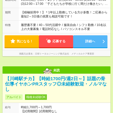
(3)12:00～17:00 「子どもたちが学校に行く間だけ働きたい」
「余裕を持って夕飯の準備がしたい」 「午前中は働いて、午後
はプライベートの時間にしたい」 など、ご希望を教えてくださ
【積極採用中！】＊1年以上勤務している方が多数！ご応募から
期間
いね。 ※Wワーク希望の方へ 今ご覧のお仕事で希望する勤務時
最短2～3日後の就業も相談可能です！
間と、もう1つのお仕事の勤務時間。 合計で週40時間を超える
場合は応募できません。
履歴書不要
/
40～50代活躍中
/
服装自由
/
シフト勤務
/
10名以
特徴
上の大量募集
/
電話対応なし
/
パソコンスキル不要
気になる！
応募する
詳細へ
掲載元企業名
日研トータルソーシング株式会社 メディカルケア事業部
未読
【川崎駅チカ】【時給1700円/週2日～】話題の骨
伝導イヤホンPRスタッフ◎未経験歓迎・ノルマな
し
アルバイト
職種未経験OK
時給1,700円～1,700円
給与
【試用期間】試用期間なし