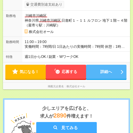
交通費別途支給あり
川崎市川崎区
勤務地
神奈川県
川崎市川崎区
日進町１－１１ ルフロン 地下１階～４階
（最寄り駅：川崎駅）
株式会社オール
11:00～19:00
勤務時間
実働時間：7時間/日 1日あたりの実働時間：7時間 休憩：1時間
勤務開始予定：3月1日～ ※要相談
週1日からOK / 副業・WワークOK
特徴
気になる！
応募する
詳細へ
掲載元企業名
株式会社オール
少しエリアを広げると、
2890
求人が
件増えます！
見てみる