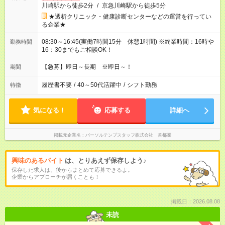
川崎駅から徒歩2分
/
京急川崎駅から徒歩5分
★透析クリニック・健康診断センターなどの運営を行ってい
る企業★
08:30～16:45(実働7時間15分 休憩1時間) ※終業時間：16時や
勤務時間
16：30までもご相談OK！
【急募】即日～長期 ※即日～！
期間
履歴書不要
/
40～50代活躍中
/
シフト勤務
特徴
気になる！
応募する
詳細へ
掲載元企業名
パーソルテンプスタッフ株式会社 首都圏
興味のあるバイト
は、とりあえず保存しよう♪
保存した求人は、後からまとめて応募できるよ。
企業からアプローチが届くことも！
掲載日：2026.08.08
未読