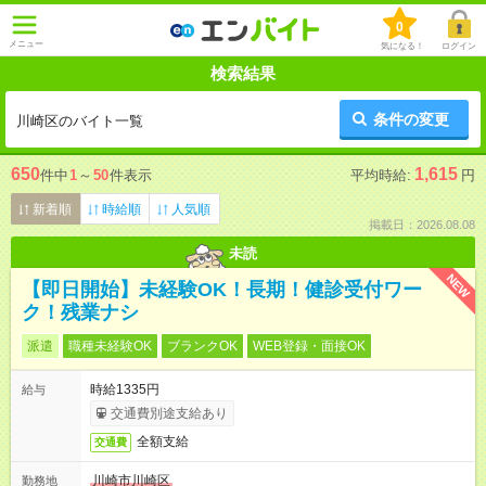
0
メニュー
気になる！
ログイン
検索結果
条件の変更
川崎区のバイト一覧
650
1,615
件中
1
～
50
件表示
平均時給:
円
新着順
時給順
人気順
掲載日：2026.08.08
未読
NEW
【即日開始】未経験OK！長期！健診受付ワー
ク！残業ナシ
派遣
職種未経験OK
ブランクOK
WEB登録・面接OK
時給1335円
給与
交通費別途支給あり
全額支給
交通費
川崎市川崎区
勤務地