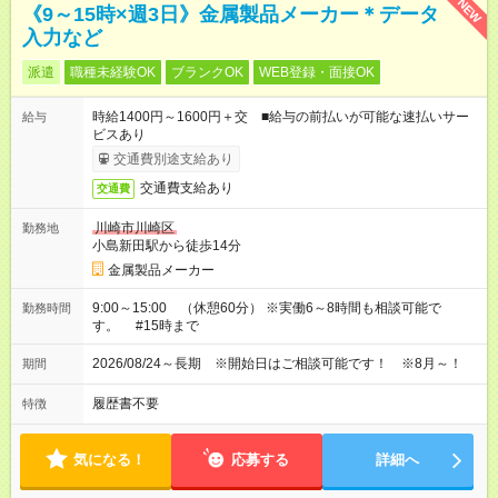
NEW
《9～15時×週3日》金属製品メーカー＊データ
入力など
派遣
職種未経験OK
ブランクOK
WEB登録・面接OK
時給1400円～1600円＋交 ■給与の前払いが可能な速払いサー
給与
ビスあり
交通費別途支給あり
交通費支給あり
交通費
川崎市川崎区
勤務地
小島新田駅から徒歩14分
金属製品メーカー
9:00～15:00 （休憩60分） ※実働6～8時間も相談可能で
勤務時間
す。 #15時まで
2026/08/24～長期 ※開始日はご相談可能です！ ※8月～！
期間
履歴書不要
特徴
気になる！
応募する
詳細へ