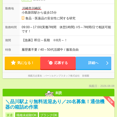
川崎市川崎区
勤務地
小島新田駅から徒歩15分
食品・医薬品の安全性に関する研究
09:00～17:00(実働7時間 休憩1時間) ※5～7時間/日で相談可能
勤務時間
です！
【急募】即日～長期 ※8月～！
期間
履歴書不要
/
40～50代活躍中
/
服装自由
特徴
気になる！
応募する
詳細へ
掲載元企業名
パーソルテンプスタッフ株式会社 首都圏
掲載日：2026.08.08
未読
NEW
＼品川駅より無料送迎あり／20名募集！通信機
器の箱詰め作業
派遣
職種未経験OK
ブランクOK