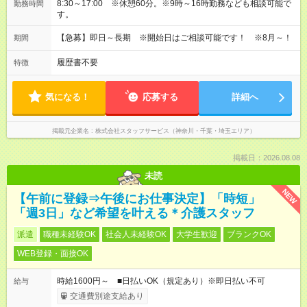
8:30～17:00 ※休憩60分。※9時～16時勤務なども相談可能で
勤務時間
す。
【急募】即日～長期 ※開始日はご相談可能です！ ※8月～！
期間
履歴書不要
特徴
気になる！
応募する
詳細へ
掲載元企業名
株式会社スタッフサービス（神奈川・千葉・埼玉エリア）
掲載日：2026.08.08
未読
NEW
【午前に登録⇒午後にお仕事決定】「時短」
「週3日」など希望を叶える＊介護スタッフ
派遣
職種未経験OK
社会人未経験OK
大学生歓迎
ブランクOK
WEB登録・面接OK
時給1600円～ ■日払いOK（規定あり）※即日払い不可
給与
交通費別途支給あり