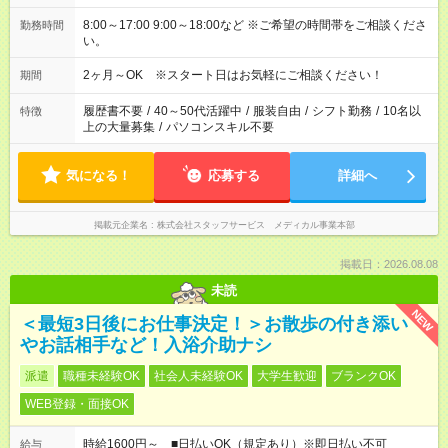
8:00～17:00 9:00～18:00など ※ご希望の時間帯をご相談くださ
勤務時間
い。
2ヶ月～OK ※スタート日はお気軽にご相談ください！
期間
履歴書不要
/
40～50代活躍中
/
服装自由
/
シフト勤務
/
10名以
特徴
上の大量募集
/
パソコンスキル不要
気になる！
応募する
詳細へ
掲載元企業名
株式会社スタッフサービス メディカル事業本部
掲載日：2026.08.08
未読
NEW
＜最短3日後にお仕事決定！＞お散歩の付き添い
やお話相手など！入浴介助ナシ
派遣
職種未経験OK
社会人未経験OK
大学生歓迎
ブランクOK
WEB登録・面接OK
時給1600円～ ■日払いOK（規定あり）※即日払い不可
給与