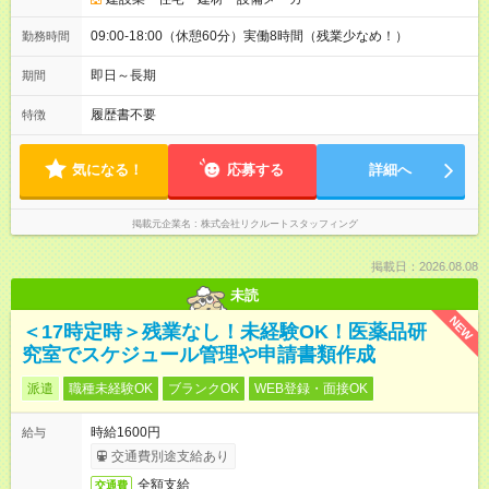
09:00-18:00（休憩60分）実働8時間（残業少なめ！）
勤務時間
即日～長期
期間
履歴書不要
特徴
気になる！
応募する
詳細へ
掲載元企業名
株式会社リクルートスタッフィング
掲載日：2026.08.08
未読
NEW
＜17時定時＞残業なし！未経験OK！医薬品研
究室でスケジュール管理や申請書類作成
派遣
職種未経験OK
ブランクOK
WEB登録・面接OK
時給1600円
給与
交通費別途支給あり
全額支給
交通費