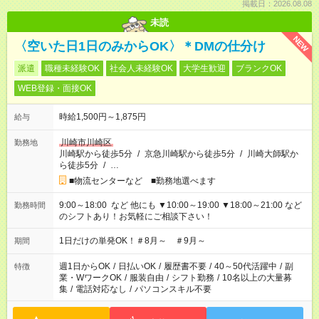
掲載日：2026.08.08
未読
NEW
〈空いた日1日のみからOK〉＊DMの仕分け
派遣
職種未経験OK
社会人未経験OK
大学生歓迎
ブランクOK
WEB登録・面接OK
時給1,500円～1,875円
給与
川崎市川崎区
勤務地
川崎駅から徒歩5分
/
京急川崎駅から徒歩5分
/
川崎大師駅か
ら徒歩5分
/
…
■物流センターなど ■勤務地選べます
9:00～18:00 など 他にも ▼10:00～19:00 ▼18:00～21:00 など
勤務時間
のシフトあり！お気軽にご相談下さい！
1日だけの単発OK！＃8月～ ＃9月～
期間
週1日からOK
/
日払いOK
/
履歴書不要
/
40～50代活躍中
/
副
特徴
業・WワークOK
/
服装自由
/
シフト勤務
/
10名以上の大量募
集
/
電話対応なし
/
パソコンスキル不要