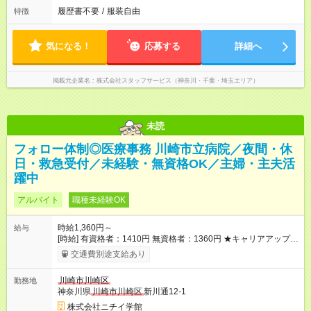
履歴書不要
/
服装自由
特徴
気になる！
応募する
詳細へ
掲載元企業名
株式会社スタッフサービス（神奈川・千葉・埼玉エリア）
未読
フォロー体制◎医療事務 川崎市立病院／夜間・休
日・救急受付／未経験・無資格OK／主婦・主夫活
躍中
アルバイト
職種未経験OK
時給1,360円～
給与
[時給] 有資格者：1410円 無資格者：1360円 ★キャリアアップ制
度あり 進級により給与がアップします！ 【試用期間】試用期間
交通費別途支給あり
あり 試用期間の長さ：3ヶ月 雇用形態、給与は本採用時と同じ
です。
川崎市川崎区
勤務地
神奈川県
川崎市川崎区
新川通12-1
株式会社ニチイ学館