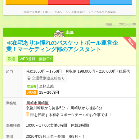
掲載元企業名
日研トータルソーシング株式会社 メディカルケア事業部
掲載日：2026.08.08
未読
NEW
≪在宅あり≫憧れのバスケットボール運営企
業！マーケティング部のアシスタント
派遣
WEB登録・面接OK
時給1650円～1750円 月収例 198,000円～210,000円+残業代
給与
交通費別途支給あり
全額支給
交通費
15～20万円
月収例
川崎市川崎区
勤務地
京急川崎駅から徒歩5分
/
川崎駅から徒歩8分
街を代表する有名スポーツチームのお仕事です！
10:00～17:00(実働6時間 休憩1時間)
勤務時間
2026年09月上旬～長期 ※9月～！
期間