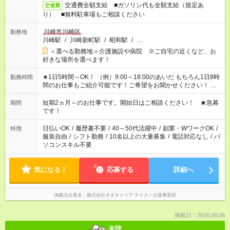
交通費全額支給 ■ガソリン代も全額支給（規定あ
交通費
り） ■無料駐車場もご相談ください
川崎市川崎区
勤務地
川崎駅
/
川崎新町駅
/
昭和駅
/
…
＜選べる勤務地＞介護施設や病院 ※ご自宅の近くなど、お
好きな場所を選べます！
★1日5時間～OK！ （例）9:00～18:00のあいだ もちろん1日8時
勤務時間
間のお仕事もご紹介可能です！ご希望をお聞かせください！ ※
週最低15時間以上の勤務が必要です
短期2ヵ月～のお仕事です。開始日はご相談ください！ ★急募
期間
です！
日払いOK
/
履歴書不要
/
40～50代活躍中
/
副業・WワークOK
/
特徴
服装自由
/
シフト勤務
/
10名以上の大量募集
/
電話対応なし
/
パ
ソコンスキル不要
気になる！
応募する
詳細へ
掲載元企業名
株式会社ネオキャリア ナイス！介護事業部
掲載日：2026.08.08
未読