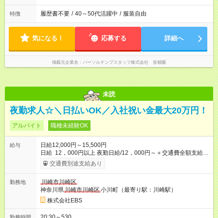
履歴書不要
/
40～50代活躍中
/
服装自由
特徴
気になる！
応募する
詳細へ
掲載元企業名
パーソルテンプスタッフ株式会社 首都圏
未読
夜勤求人☆＼日払いOK／入社祝い金最大20万円！
アルバイト
職種未経験OK
日給12,000円～15,500円
給与
日給 12，000円以上 夜勤日給/12，000円～＋交通費全額支給 ◆
スタートダッシュに 入社祝金最大200，000円を支給！ 研修手
交通費別途支給あり
当(法定研修20時間)：時給1225円×20時間＝24，500円を支給！
◆昇給あり 資格取得も応援しています♪ ◆交通費「全額」支給 公
川崎市川崎区
勤務地
共交通機関を利用の履歴を提出で、交通費全額支給！ 自動車通
神奈川県
川崎市川崎区
小川町（最寄り駅：川崎駅）
勤・バイク通勤もOK ◆日当保証 たとえ仕事が1時間で終わって
も 日当は全額お支払いします！ 業者さんと協力し合って、早く
株式会社EBS
仕事を終えるほど、お得……！ ◆その他 資格応援手当・隊長手
当等 アルバイトから社員雇用までのキャリアアップを楽しめ
20:30～530
勤務時間