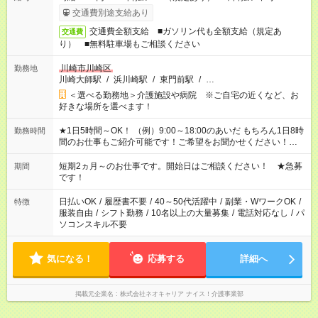
交通費別途支給あり
交通費全額支給 ■ガソリン代も全額支給（規定あ
交通費
り） ■無料駐車場もご相談ください
川崎市川崎区
勤務地
川崎大師駅
/
浜川崎駅
/
東門前駅
/
…
＜選べる勤務地＞介護施設や病院 ※ご自宅の近くなど、お
好きな場所を選べます！
★1日5時間～OK！ （例）9:00～18:00のあいだ もちろん1日8時
勤務時間
間のお仕事もご紹介可能です！ご希望をお聞かせください！★家
庭の都合でお休みが必要な場合も遠慮なくご相談ください。 ※
週最低15時間以上の勤務が必要です
短期2ヵ月～のお仕事です。開始日はご相談ください！ ★急募
期間
です！
日払いOK
/
履歴書不要
/
40～50代活躍中
/
副業・WワークOK
/
特徴
服装自由
/
シフト勤務
/
10名以上の大量募集
/
電話対応なし
/
パ
ソコンスキル不要
気になる！
応募する
詳細へ
掲載元企業名
株式会社ネオキャリア ナイス！介護事業部