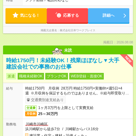
シフト勤務
/
電話対応なし
特徴
気になる！
応募する
詳細へ
掲載元企業名
株式会社日本ワークプレイス
掲載日：2026.08.08
未読
NEW
時給1750円！未経験OK！残業ほぼなし▼大手
建設会社での事務のお仕事
派遣
職種未経験OK
ブランクOK
WEB登録・面接OK
時給1750円 月収例 28万円 時給1750円×実働8h×週5日×4
給与
週 ※月収例を保証するものではありません。※給与即受取りサ
ービス利用可（利用条件有）
交通費別途支給あり
1ヶ月3万円を上限として実費支給
交通費
25～30万円
月収例
川崎市川崎区
勤務地
浜川崎駅から徒歩7分
/
川崎駅からバス16分
建設業・住宅・建材・設備メ－カ－