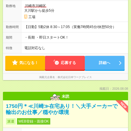
川崎市川崎区
勤務地
大川駅から徒歩5分
工場
【日勤】5勤2休 8:30～17:05（実働7時間45分/休憩50分）
勤務時間
・長期 ・即日スタートOK！
期間
電話対応なし
特徴
気になる！
応募する
詳細へ
掲載元企業名
株式会社日本ワークプレイス
掲載日：2026.08.08
未読
NEW
1750円＊≪川崎≫在宅あり！＼大手メーカーで
輸出のお仕事／穏やか環境
派遣
WEB登録・面接OK