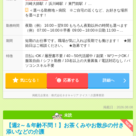
川崎大師駅
/
浜川崎駅
/
東門前駅
/
…
＜選べる勤務地＞病院 ※ご自宅の近くなど、お好きな場所
を選べます！
夜勤（例） 16:00～翌9:00 もちろん夜勤以外の時間も選べます
勤務時間
（例） 07:00～16:00※早番 09:00～18:00※日勤 11:00～
20:00※遅番 ※時間は、固定・選べる施設もあるので、ご希望が
あれば調整できます！ ※シフト制。勤務地により実働時間が異
短期のお仕事です。職場が気に入れば長期でも働けます！ ★開
期間
なります。★家庭の都合でお休みが必要な場合も遠慮なくご相談
始日はご相談ください。 ★急募です！
ください。
日払いOK
/
履歴書不要
/
40～50代活躍中
/
副業・WワークOK
/
特徴
服装自由
/
シフト勤務
/
10名以上の大量募集
/
電話対応なし
/
パ
ソコンスキル不要
気になる！
応募する
詳細へ
掲載元企業名
株式会社ネオキャリア ナイス！介護事業部
掲載日：2026.08.08
未読
NEW
【週2～＆年齢不問！】お茶くみやお散歩の付き
添いなどの介護