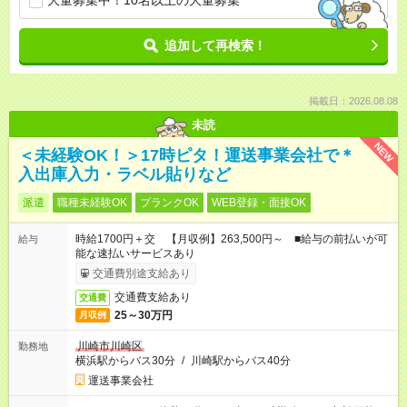
大量募集中！10名以上の大量募集
追加して再検索！
掲載日：2026.08.08
未読
NEW
＜未経験OK！＞17時ピタ！運送事業会社で＊
入出庫入力・ラベル貼りなど
派遣
職種未経験OK
ブランクOK
WEB登録・面接OK
時給1700円＋交 【月収例】263,500円～ ■給与の前払いが可
給与
能な速払いサービスあり
交通費別途支給あり
交通費支給あり
交通費
25～30万円
月収例
川崎市川崎区
勤務地
横浜駅からバス30分
/
川崎駅からバス40分
運送事業会社