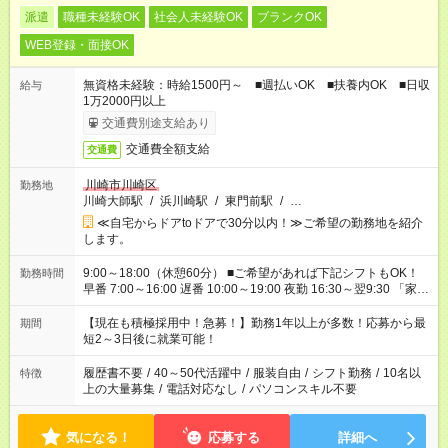
派遣
職種未経験OK
社会人未経験OK
ブランクOK
WEB登録・面接OK
無資格未経験：時給1500円～ ■週払いOK ■扶養内OK ■日収
給与
1万2000円以上
交通費別途支給あり
交通費全額支給
交通費
川崎市川崎区
勤務地
川崎大師駅
/
浜川崎駅
/
東門前駅
/
…
≪自宅からドアtoドアで30分以内！≫ご希望の勤務地を紹介
します。
9:00～18:00（休憩60分） ■ご希望があれば下記シフトもOK！
勤務時間
早番 7:00～16:00 遅番 10:00～19:00 夜勤 16:30～翌9:30 「家族
と休みを合わせたい」 「余裕を持って夕飯の準備がしたい」
「できれば残業はしたくない」 など、ご希望を教えてください
【現在も積極採用中！急募！】勤務1年以上が多数！応募から最
期間
ね。 ※Wワーク希望の方へ 今ご覧のお仕事で希望する勤務時間
短2～3日後に就業可能！
と、もう1つのお仕事の勤務時間。 合計で週40時間を超える場
合は応募できません。
履歴書不要
/
40～50代活躍中
/
服装自由
/
シフト勤務
/
10名以
特徴
上の大量募集
/
電話対応なし
/
パソコンスキル不要
気になる！
応募する
詳細へ