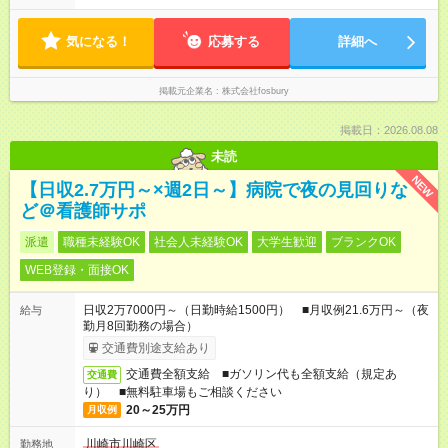
気になる！
応募する
詳細へ
掲載元企業名
株式会社fosbury
掲載日：2026.08.08
未読
NEW
【日収2.7万円～×週2日～】病院で夜の見回りな
ど＠看護師サポ
派遣
職種未経験OK
社会人未経験OK
大学生歓迎
ブランクOK
WEB登録・面接OK
日収2万7000円～（日勤時給1500円） ■月収例21.6万円～（夜
給与
勤月8回勤務の場合）
交通費別途支給あり
交通費全額支給 ■ガソリン代も全額支給（規定あ
交通費
り） ■無料駐車場もご相談ください
20～25万円
月収例
川崎市川崎区
勤務地