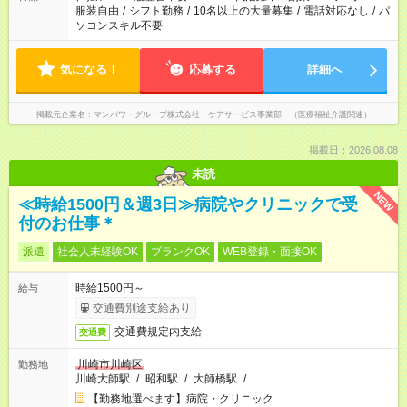
服装自由
/
シフト勤務
/
10名以上の大量募集
/
電話対応なし
/
パ
ソコンスキル不要
気になる！
応募する
詳細へ
掲載元企業名
マンパワーグループ株式会社 ケアサービス事業部 （医療福祉介護関連）
掲載日：2026.08.08
未読
NEW
≪時給1500円＆週3日≫病院やクリニックで受
付のお仕事＊
派遣
社会人未経験OK
ブランクOK
WEB登録・面接OK
時給1500円～
給与
交通費別途支給あり
交通費規定内支給
交通費
川崎市川崎区
勤務地
川崎大師駅
/
昭和駅
/
大師橋駅
/
…
【勤務地選べます】病院・クリニック