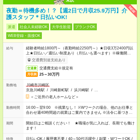
未読
NEW
夜勤＝待機多め！？【週2日で月収25.9万円】介
護スタッフ＊日払いOK!
派遣
社会人未経験OK
大学生歓迎
ブランクOK
WEB登録・面接OK
経験者時給1800円～（夜勤時給2250円～）★日収3万2400円以
給与
上★日払い／週払い制度あり（月払いも選べます）※稼働開始時
は手続き完了次第のお支払いとなります。
交通費別途支給あり
交通費支給※規定有
交通費
25～30万円
月収例
川崎市川崎区
勤務地
京急川崎駅
/
川崎新町駅
/
浜川崎駅
/
…
＜ご近所の老人ホームなど＞
16:00～翌9:00 ※残業なし！ ※Wワークの場合、他のお仕事と
勤務時間
合わせ週40時間超の就業はご案内できません ※法令に基づき、
週20時間以上勤務は社会保険への加入対象となります ※労働者
派遣法（日雇い派遣の原則禁止）により、短時間・短期間の就
開始日はご相談ください！ ★職場が気に入れば、長期でも働け
期間
業はご案内が難しい場合があります
ます！
日払いOK
/
履歴書不要
/
40～50代活躍中
/
副業・WワークOK
/
特徴