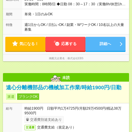
るスキームをご用意しております☆ 【試用期間】試用期間なし
実働時間：8時間/日 ◆日勤 08：30～17：30（実働8h/休憩1h）
◆夜勤 20：30～翌05：30（実働8h/休憩1h） ※勤務地により勤
務時間は多少変動あり ◆希望のシフトで働ける！ 希望の勤務日
単発・1日のみOK
期間
数がありましたらご相談下さい。 週1日、月1日～の勤務OKです
夜勤・深夜・早朝のお仕事もございます
週1日からOK / 日払いOK / 副業・WワークOK / 10名以上の大量
特徴
募集
気になる！
応募する
詳細へ
掲載元企業名
株式会社EBS
未読
遠心分離機部品の機械加工作業/時給1900円/日勤
派遣
ブランクOK
時給1900円 日額平均1万4725円/月額29万4500円/残込38万
給与
9500円
交通費別途支給あり
交通費支給（規定あり）
交通費