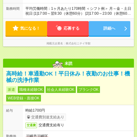
平均労働時間：1ヶ月あたり170時間 ＜シフト例＞ 月～金・土日
勤務時間
祝日 [1]17:00～翌8:30（休憩60分） [2]17:00～23:00（休憩60
分） [3]8:30～17:00（休憩60分） ※上記勤務時間でのシフト制
／月170時間前後 ※1ヶ月単位の変形労働時間制 平均労働時間：
気になる！
1ヶ月あたり170時間 ＜シフト例＞ 月～金・土日祝日 [1]17:00～
応募する
詳細へ
翌8:30（休憩60分） [2]17:00～23:00（休憩60分） [3]8:30～
17:00（休憩60分） ※上記勤務時間でのシフト制／月170時間前
後 ※1ヶ月単位の変形労働時間制
掲載元企業名
株式会社ニチイ学館
未読
高時給！車通勤OK！平日休み！夜勤のお仕事！機
械の洗浄作業
派遣
職種未経験OK
社会人未経験OK
ブランクOK
WEB登録・面接OK
時給1700円
給与
交通費別途支給あり
交通費支給有り
交通費
川崎市川崎区
勤務地