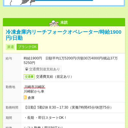
未読
冷凍倉庫内リーチフォークオペレーター/時給1900
円/日勤
派遣
ブランクOK
時給1900円 日額平均1万5200円/月額30万4000円/残込37万
給与
5250円
交通費別途支給あり
交通費支給（規定あり）
交通費
川崎市川崎区
勤務地
川崎駅から車
倉庫
【日勤】5勤2休 8:30～17:30（実働7時間45分/休憩75分）
勤務時間
・長期 ・即日スタートOK！
期間