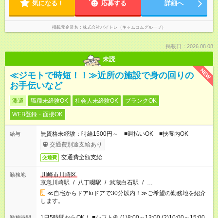
気になる！
応募する
詳細へ
掲載元企業名
株式会社バイトレ（キャムコムグループ）
掲載日：2026.08.08
未読
NEW
≪ジモトで時短！！≫近所の施設で身の回りの
お手伝いなど
派遣
職種未経験OK
社会人未経験OK
ブランクOK
WEB登録・面接OK
無資格未経験：時給1500円～ ■週払いOK ■扶養内OK
給与
交通費別途支給あり
交通費全額支給
交通費
川崎市川崎区
勤務地
京急川崎駅
/
八丁畷駅
/
武蔵白石駅
/
…
≪自宅からドアtoドアで30分以内！≫ご希望の勤務地を紹介
します。
1日5時間からOK！ ■シフト例 (1)8:00～13:00 (2)10:00～15:00
勤務時間