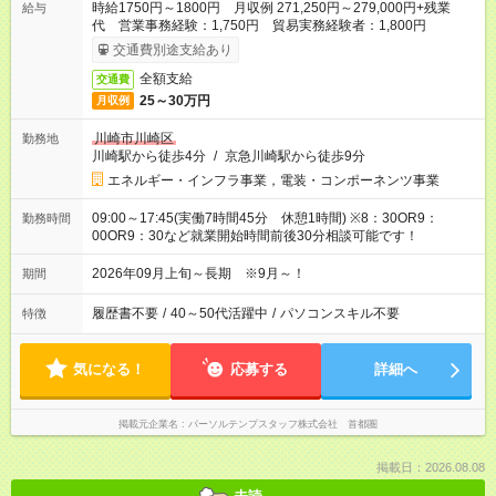
時給1750円～1800円 月収例 271,250円～279,000円+残業
給与
代 営業事務経験：1,750円 貿易実務経験者：1,800円
交通費別途支給あり
全額支給
交通費
25～30万円
月収例
川崎市川崎区
勤務地
川崎駅から徒歩4分
/
京急川崎駅から徒歩9分
エネルギー・インフラ事業，電装・コンポーネンツ事業
09:00～17:45(実働7時間45分 休憩1時間) ※8：30OR9：
勤務時間
00OR9：30など就業開始時間前後30分相談可能です！
2026年09月上旬～長期 ※9月～！
期間
履歴書不要
/
40～50代活躍中
/
パソコンスキル不要
特徴
気になる！
応募する
詳細へ
掲載元企業名
パーソルテンプスタッフ株式会社 首都圏
掲載日：2026.08.08