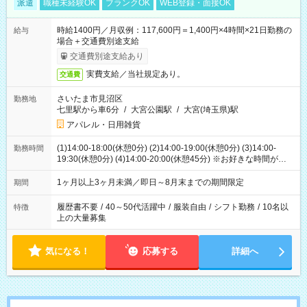
派遣
職種未経験OK
ブランクOK
WEB登録・面接OK
時給1400円／月収例：117,600円＝1,400円×4時間×21日勤務の
給与
場合＋交通費別途支給
交通費別途支給あり
実費支給／当社規定あり。
交通費
さいたま市見沼区
勤務地
七里駅から車6分
/
大宮公園駅
/
大宮(埼玉県)駅
アパレル・日用雑貨
(1)14:00-18:00(休憩0分) (2)14:00-19:00(休憩0分) (3)14:00-
勤務時間
19:30(休憩0分) (4)14:00-20:00(休憩45分) ※お好きな時間が選べ
ます
1ヶ月以上3ヶ月未満／即日～8月末までの期間限定
期間
履歴書不要
/
40～50代活躍中
/
服装自由
/
シフト勤務
/
10名以
特徴
上の大量募集
気になる！
応募する
詳細へ