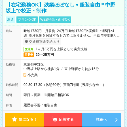
【在宅勤務OK】残業ほぼなし▼服装自由＊中野
坂上で校正・制作
派遣
ブランクOK
WEB登録・面接OK
時給1730円 月収例 24万円 時給1730円×実働7h×週5日×4
給与
週 ※月収例を保証するものではありません。※給与即受取りサ
ービス利用可（利用条件有）
交通費別途支給あり
1ヶ月3万円を上限として実費支給
交通費
20～25万円
月収例
東京都中野区
勤務地
中野坂上駅から徒歩1分
/
東中野駅から徒歩15分
小売業
09:30-17:30（休憩60分）実働7時間（残業少なめ！）
勤務時間
即日～長期 ※開始日相談OK
期間
履歴書不要
/
服装自由
特徴
気になる！
応募する
詳細へ