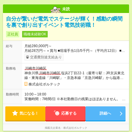
未読
自分が繋いだ電気でステージが輝く！感動の瞬間
を裏で創り出すイベント電気技術職！
正社員
職種未経験OK
月給280,000円～
給与
月給28万円～＋賞与 ■現場手当1日/5千円～（平均月12日） ■資
格手当/月5千円～6万5千円 ■住宅手当（会社から3キロ圏内に住
交通費別途支給あり
めば月4万円支給） ■宿泊手当 ■職能手当 ■無事故手当 他 ■交通
費支給/18,700円迄※当社規定による ※研修期間3カ月あり(会社
川崎市川崎区
勤務地
勤務：日給9千円、現場勤務：日給1万円、通勤交通費無) ※資格
神奈川県
川崎市川崎区
塩浜2丁目22-1（最寄り駅：JR京浜東北
手当：大型免許・危険物乙4種・第二種電気工事士・第三種電気
線・東海道線「川崎駅」・京急本線「京急川崎駅」から臨港バ
主任技術者(電験三種) ※資格支援制度あり 【試用期間】試用期
ス21系統 塩浜二丁目行き「観音橋」下車）
間あり 試用期間の長さ：3ヶ月 ※ 雇用形態と給与に、本採用時
株式会社ボルテック
と異なる部分があります。 雇用形態：中途採用（正社員） 給
与：日給 9,000円 ～ 10,000円
10:00～18:00
勤務時間
実働時間：7時間/日 ※本社勤務日の残業はほぼありません。 ※
現場により時間帯の変動はありますが、残業が発生した場合は
必ず振替休日を取得できるため、しっかりと休息を確保できま
気になる！
す。無理なく長く働ける環境です。
応募する
詳細へ
掲載元企業名
株式会社ボルテック