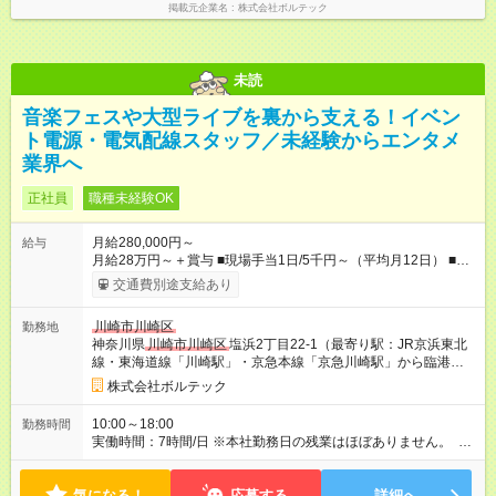
掲載元企業名
株式会社ボルテック
未読
音楽フェスや大型ライブを裏から支える！イベン
ト電源・電気配線スタッフ／未経験からエンタメ
業界へ
正社員
職種未経験OK
月給280,000円～
給与
月給28万円～＋賞与 ■現場手当1日/5千円～（平均月12日） ■資
格手当/月5千円～6万5千円 ■住宅手当（会社から3キロ圏内に住
交通費別途支給あり
めば月4万円支給） ■宿泊手当 ■職能手当 ■無事故手当 他 ■交通
費支給/18,700円迄※当社規定による ※研修期間3カ月あり(会社
川崎市川崎区
勤務地
勤務：日給9千円、現場勤務：日給1万円、通勤交通費無) ※資格
神奈川県
川崎市川崎区
塩浜2丁目22-1（最寄り駅：JR京浜東北
手当：大型免許・危険物乙4種・第二種電気工事士・第三種電気
線・東海道線「川崎駅」・京急本線「京急川崎駅」から臨港バ
主任技術者(電験三種) ※資格支援制度あり 【試用期間】試用期
ス21系統 塩浜二丁目行き「観音橋」下車）
間あり 試用期間の長さ：3ヶ月 ※ 雇用形態と給与に、本採用時
株式会社ボルテック
と異なる部分があります。 雇用形態：中途採用（正社員） 給
与：日給 9,000円 ～ 10,000円
10:00～18:00
勤務時間
実働時間：7時間/日 ※本社勤務日の残業はほぼありません。 ※
現場により時間帯の変動はありますが、残業が発生した場合は
必ず振替休日を取得できるため、しっかりと休息を確保できま
気になる！
す。無理なく長く働ける環境です。
応募する
詳細へ