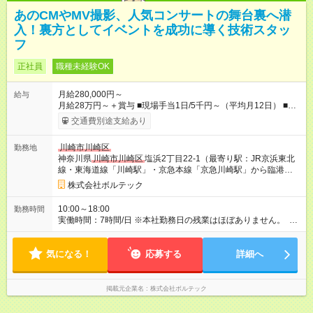
あのCMやMV撮影、人気コンサートの舞台裏へ潜
入！裏方としてイベントを成功に導く技術スタッ
フ
正社員
職種未経験OK
月給280,000円～
給与
月給28万円～＋賞与 ■現場手当1日/5千円～（平均月12日） ■資
格手当/月5千円～6万5千円 ■住宅手当（会社から3キロ圏内に住
交通費別途支給あり
めば月4万円支給） ■宿泊手当 ■職能手当 ■無事故手当 他 ■交通
費支給/18,700円迄※当社規定による ※研修期間3カ月あり(会社
川崎市川崎区
勤務地
勤務：日給9千円、現場勤務：日給1万円、通勤交通費無) ※資格
神奈川県
川崎市川崎区
塩浜2丁目22-1（最寄り駅：JR京浜東北
手当：大型免許・危険物乙4種・第二種電気工事士・第三種電気
線・東海道線「川崎駅」・京急本線「京急川崎駅」から臨港バ
主任技術者(電験三種) ※資格支援制度あり 【試用期間】試用期
ス21系統 塩浜二丁目行き「観音橋」下車）
間あり 試用期間の長さ：3ヶ月 ※ 雇用形態と給与に、本採用時
株式会社ボルテック
と異なる部分があります。 雇用形態：中途採用（正社員） 給
与：日給 9,000円 ～ 10,000円
10:00～18:00
勤務時間
実働時間：7時間/日 ※本社勤務日の残業はほぼありません。 ※
現場により時間帯の変動はありますが、残業が発生した場合は
必ず振替休日を取得できるため、しっかりと休息を確保できま
気になる！
す。無理なく長く働ける環境です。
応募する
詳細へ
掲載元企業名
株式会社ボルテック