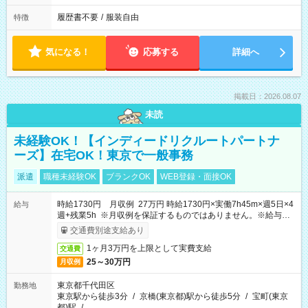
履歴書不要
/
服装自由
特徴
気になる！
応募する
詳細へ
掲載日：2026.08.07
未読
未経験OK！【インディードリクルートパートナ
ーズ】在宅OK！東京で一般事務
派遣
職種未経験OK
ブランクOK
WEB登録・面接OK
時給1730円 月収例 27万円 時給1730円×実働7h45m×週5日×4
給与
週+残業5h ※月収例を保証するものではありません。※給与即
受取りサービス利用可（利用条件有）
交通費別途支給あり
1ヶ月3万円を上限として実費支給
交通費
25～30万円
月収例
東京都千代田区
勤務地
東京駅から徒歩3分
/
京橋(東京都)駅から徒歩5分
/
宝町(東京
都)駅
/
…