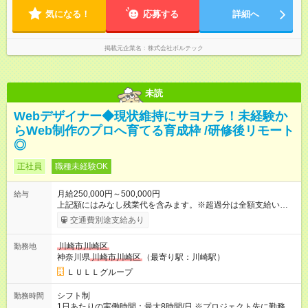
必ず振替休日を取得できるため、しっかりと休息を確保できま
気になる！
す。無理なく長く働ける環境です。
応募する
詳細へ
掲載元企業名
株式会社ボルテック
未読
Webデザイナー◆現状維持にサヨナラ！未経験か
らWeb制作のプロへ育てる育成枠 /研修後リモート
◎
正社員
職種未経験OK
月給250,000円～500,000円
給与
上記額にはみなし残業代を含みます。※超過分は全額支給いたし
ます。 みなし残業代 21,675円／月 みなし残業時間 12時間／月 -
交通費別途支給あり
------------------------------------------------------- ≪経験者の方は以下と
なります≫ --------------------------------------------------------- ◎月給35
川崎市川崎区
勤務地
万円～＋業績賞与＋交通費＋各種手当 ※固定残業代（30時間/6
神奈川県
川崎市川崎区
（最寄り駅：川崎駅）
万6，610円分）を含む。超過分は追加支給いたします 能力やス
キルを考慮し初任給を決定。経験者の方は前給考慮も可能で
ＬＵＬＬグループ
す！ ◎昇給年1回（研修終了後） ◎賞与年2回（2月・8月）＋業
績賞与あり ◤スキルアップも、収入アップも。◢ 入社後の成長
シフト制
勤務時間
や頑張りは、しっかり給与で還元しています。 実際にほぼ全員
1日あたりの実働時間：最大8時間/日 ※プロジェクト先に勤務時