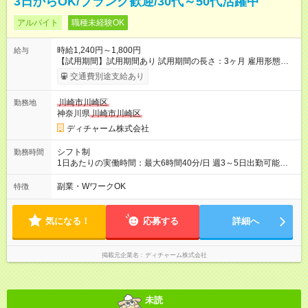
3日からOK/ブランク歓迎/30代～50代活躍中
アルバイト
職種未経験OK
時給1,240円～1,800円
給与
【試用期間】試用期間あり 試用期間の長さ：3ヶ月 雇用形態、
給与は本採用時と同じです。
交通費別途支給あり
川崎市川崎区
勤務地
神奈川県
川崎市川崎区
ディチャーム株式会社
シフト制
勤務時間
1日あたりの実働時間：最大6時間40分/日 週3～5日出勤可能な
方 （シフト例） 9:00～16:40（休憩1時間含む） ご希望に合わせ
て勤務終了時間はご相談可能です ※勤務地により多少の前後
副業・WワークOK
特徴
有・移動時間別
気になる！
応募する
詳細へ
掲載元企業名
ディチャーム株式会社
未読