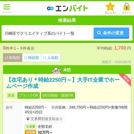
0
メニュー
気になる！
ログイン
検索結果
条件の変更
川崎区でクリエイティブ系のバイト一覧
8
1,700
件中
1
～
8
件表示
平均時給:
円
新着順
時給順
人気順
掲載日：2026.08.05
未読
NEW
【在宅あり＊時給2250円～】大手IT企業でホー
ムページ作成
派遣
ブランクOK
WEB登録・面接OK
時給2250円～ ※月収例：348,750円＝時給2250円×実働7時間
給与
45分×20日
交通費別途支給あり
全額支給
交通費
30万円～
月収例