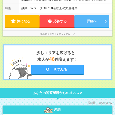
が入社1年以内に昇給を実現。 なかには転職後に年収250万円以
間は異なります 【シフト例】 ・10時00分～19時00分 ・9時00
上アップした社員も。 エンジニアへの還元率は業界高水準の
分～18時00分 平均残業時間：月10時間以内
副業・WワークOK / 10名以上の大量募集
特徴
87％。 スキルを磨いた分だけ、収入アップも目指せる環境で
す！ 【試用期間】試用期間あり 試用期間の長さ：6ヶ月 ※ 雇用
形態と給与に、本採用時と異なる部分があります。 雇用形態：
気になる！
応募する
詳細へ
中途採用（契約社員） 給与：月給 230,000円以上 上記額にはみ
なし残業代を含みます。※超過分は全額支給いたします。 みな
し残業代 21,329円／月 みなし残業時間 13時間／月 ※交通費は
掲載元企業名
ＬＵＬＬグループ
別途支給いたします ※研修期間中（最大12ヶ月間）も、試用期
間中と同一の給与となります。
少しエリアを広げると、
46
求人が
件増えます！
見てみる
あなたの閲覧履歴からのオススメ
掲載日：2026.08.07
未読