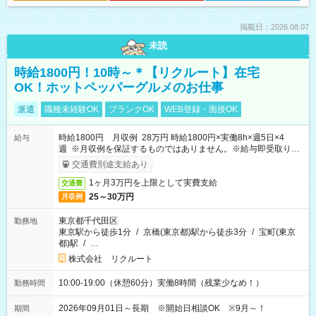
掲載日：2026.08.07
未読
時給1800円！10時～＊【リクルート】在宅
OK！ホットペッパーグルメのお仕事
派遣
職種未経験OK
ブランクOK
WEB登録・面接OK
時給1800円 月収例 28万円 時給1800円×実働8h×週5日×4
給与
週 ※月収例を保証するものではありません。※給与即受取りサ
ービス利用可（利用条件有）
交通費別途支給あり
1ヶ月3万円を上限として実費支給
交通費
25～30万円
月収例
東京都千代田区
勤務地
東京駅から徒歩1分
/
京橋(東京都)駅から徒歩3分
/
宝町(東京
都)駅
/
…
株式会社 リクルート
10:00-19:00（休憩60分）実働8時間（残業少なめ！）
勤務時間
2026年09月01日～長期 ※開始日相談OK ※9月～！
期間