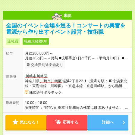
未読
全国のイベント会場を巡る！コンサートの興奮を
電源から作り出すイベント設営・技術職
正社員
職種未経験OK
月給280,000円～
給与
月給28万円～＋賞与 ■現場手当1日/5千円～（平均月10日） ■資
格手当/月5千円～6万5千円 ■住宅手当（会社から3キロ圏内に住
交通費別途支給あり
めば月4万円支給） ■宿泊手当 ■職能手当 ■無事故手当 他 ■交通
費支給/18,700円迄※当社規定による ※研修期間3カ月あり(会社
川崎市川崎区
勤務地
勤務：日給9千円、現場勤務：日給1万円、通勤交通費無) ※資格
神奈川県
川崎市川崎区
塩浜2丁目22-1（最寄り駅：JR京浜東北
手当：大型免許・危険物乙4種・第二種電気工事士・第三種電気
線・東海道線「川崎駅」・京急本線「京急川崎駅」から臨港バ
主任技術者(電験三種) ※資格支援制度あり 【試用期間】試用期
ス21系統 塩浜二丁目行き「観音橋」下車）
間あり 試用期間の長さ：3ヶ月 ※ 雇用形態と給与に、本採用時
株式会社ボルテック
と異なる部分があります。 雇用形態：中途採用（正社員） 給
与：日給 9,000円 ～ 10,000円
10:00～18:00
勤務時間
実働時間：7時間/日 ※本社勤務日の残業はほぼありません。 ※
現場により時間帯の変動はありますが、残業が発生した場合は
必ず振替休日を取得できるため、しっかりと休息を確保できま
気になる！
す。無理なく長く働ける環境です。
応募する
詳細へ