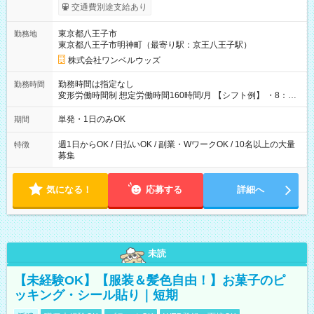
いOK！（規定あり） ┗働いたその日に現金GET♪ お仕事後はコ
交通費別途支給あり
ンビニATMから 日払い分を引き落とせます！ 【試用期間】試
用期間なし
東京都八王子市
勤務地
東京都八王子市明神町（最寄り駅：京王八王子駅）
株式会社ワンベルウッズ
勤務時間は指定なし
勤務時間
変形労働時間制 想定労働時間160時間/月 【シフト例】 ・8：00
～21：00
単発・1日のみOK
期間
週1日からOK / 日払いOK / 副業・WワークOK / 10名以上の大量
特徴
募集
気になる！
応募する
詳細へ
未読
【未経験OK】【服装＆髪色自由！】お菓子のピ
ッキング・シール貼り｜短期