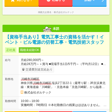
掲載元企業名
株式会社ボルテック
未読
【資格手当あり】電気工事士の資格を活かす！イ
ベント・ビル電源の切替工事・電気技術スタッフ
正社員
職種未経験OK
月給280,000円～
給与
月給28万円～＋賞与 ■現場手当1日/5千円～（平均月12日） ■資
格手当/月5千円～6万5千円 ■住宅手当（会社から3キロ圏内に住
交通費別途支給あり
めば月4万円支給） ■宿泊手当 ■職能手当 ■無事故手当 他 ■交通
費支給/18,700円迄※当社規定による ※研修期間3カ月あり(会社
川崎市川崎区
勤務地
勤務：日給9千円、現場勤務：日給1万円、通勤交通費無) ※資格
神奈川県
川崎市川崎区
塩浜2丁目22-1（最寄り駅：JR京浜東北
手当：大型免許・危険物乙4種・第二種電気工事士・第三種電気
線・東海道線「川崎駅」・京急本線「京急川崎駅」から臨港バ
主任技術者(電験三種) ※資格支援制度あり 【試用期間】試用期
ス21系統 塩浜二丁目行き「観音橋」下車）
間あり 試用期間の長さ：3ヶ月 ※ 雇用形態と給与に、本採用時
株式会社ボルテック
と異なる部分があります。 雇用形態：中途採用（正社員） 給
与：日給 9,000円 ～ 10,000円
10:00～18:00
勤務時間
実働時間：7時間/日 ※本社勤務日の残業はほぼありません。 ※
現場により時間帯の変動はありますが、残業が発生した場合は