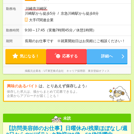
川崎市川崎区
勤務地
川崎駅から徒歩5分
/
京急川崎駅から徒歩8分
大手IT関連企業
9:00～17:45（実働7時間45分／休憩1時間）
勤務時間
長期のお仕事です ※就業開始日はお気軽にご相談ください！
期間
気になる！
応募する
詳細へ
掲載元企業名
UT東芝株式会社 キャリア採用部 東京登録オフィス
興味のあるバイト
は、とりあえず保存しよう♪
保存した求人は、後からまとめて応募できるよ。
企業からアプローチが届くことも！
未読
【訪問美容師のお仕事】日曜休み/残業ほぼなし/週