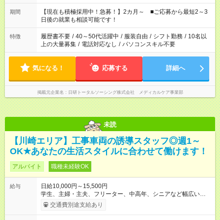
い」 「余裕を持って夕飯の準備がしたい」 「できれば残業はし
たくない」 など、ご希望を教えてくださいね。 ※Wワーク希望
【現在も積極採用中！急募！】2カ月～ ■ご応募から最短2～3
期間
の方へ 今ご覧のお仕事で希望する勤務時間と、もう1つのお仕事
日後の就業も相談可能です！
の勤務時間。 合計で週40時間を超える場合は応募できません。
履歴書不要
/
40～50代活躍中
/
服装自由
/
シフト勤務
/
10名以
特徴
上の大量募集
/
電話対応なし
/
パソコンスキル不要
気になる！
応募する
詳細へ
掲載元企業名
日研トータルソーシング株式会社 メディカルケア事業部
未読
【川崎エリア】工事車両の誘導スタッフ◎週1～
OK★あなたの生活スタイルに合わせて働けます！
アルバイト
職種未経験OK
日給10,000円～15,500円
給与
学生、主婦・主夫、フリーター、中高年、シニアなど幅広い世
代が活躍中！ 意欲が強い方々が得意を生かして、年齢を問わず
交通費別途支給あり
キャリアアップしています！ ◆スタートダッシュに 入社祝金最
大200，000円を支給！ 研修手当(法定研修20時間)：24，500円