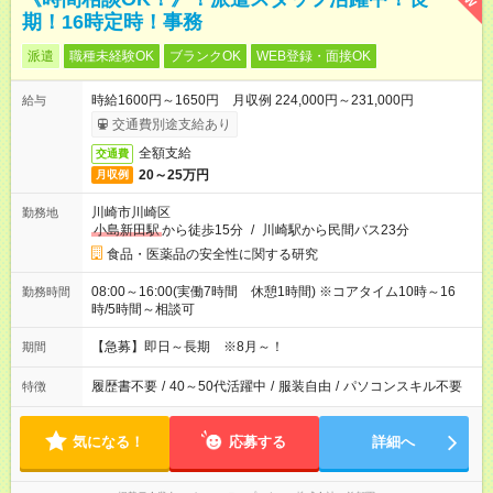
期！16時定時！事務
派遣
職種未経験OK
ブランクOK
WEB登録・面接OK
時給1600円～1650円 月収例 224,000円～231,000円
給与
交通費別途支給あり
全額支給
交通費
20～25万円
月収例
川崎市川崎区
勤務地
小島新田駅
から徒歩15分
/
川崎駅から民間バス23分
食品・医薬品の安全性に関する研究
08:00～16:00(実働7時間 休憩1時間) ※コアタイム10時～16
勤務時間
時/5時間～相談可
【急募】即日～長期 ※8月～！
期間
履歴書不要
/
40～50代活躍中
/
服装自由
/
パソコンスキル不要
特徴
気になる！
応募する
詳細へ