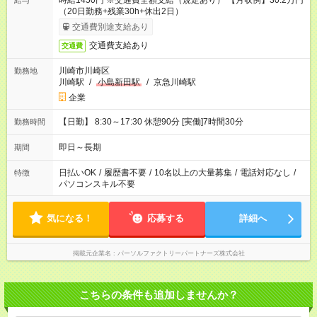
時給1450円 ※交通費全額支給（規定あり） 【月収例】30.2万円
給与
（20日勤務+残業30h+休出2日）
交通費別途支給あり
交通費支給あり
交通費
川崎市川崎区
勤務地
川崎駅
/
小島新田駅
/
京急川崎駅
企業
【日勤】 8:30～17:30 休憩90分 [実働]7時間30分
勤務時間
即日～長期
期間
日払いOK
/
履歴書不要
/
10名以上の大量募集
/
電話対応なし
/
特徴
パソコンスキル不要
気になる！
応募する
詳細へ
掲載元企業名
パーソルファクトリーパートナーズ株式会社
こちらの条件も追加しませんか？