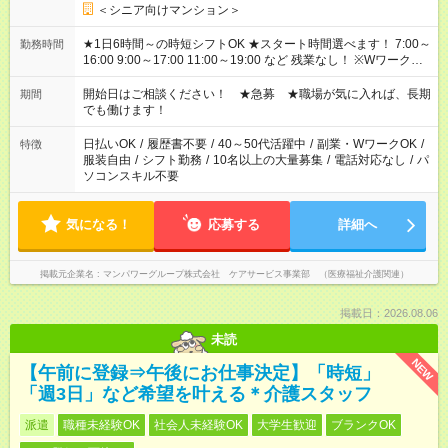
＜シニア向けマンション＞
★1日6時間～の時短シフトOK ★スタート時間選べます！ 7:00～
勤務時間
16:00 9:00～17:00 11:00～19:00 など 残業なし！ ※Wワークの
場合、他のお仕事と合わせ週40時間超の就業はご案内できませ
ん ※法令に基づき、週20時間以上勤務は社会保険への加入対象
開始日はご相談ください！ ★急募 ★職場が気に入れば、長期
期間
となります ※労働者派遣法（日雇い派遣の原則禁止）により、
でも働けます！
短時間・短期間の就業はご案内が難しい場合があります
日払いOK
/
履歴書不要
/
40～50代活躍中
/
副業・WワークOK
/
特徴
服装自由
/
シフト勤務
/
10名以上の大量募集
/
電話対応なし
/
パ
ソコンスキル不要
気になる！
応募する
詳細へ
掲載元企業名
マンパワーグループ株式会社 ケアサービス事業部 （医療福祉介護関連）
掲載日：2026.08.06
未読
NEW
【午前に登録⇒午後にお仕事決定】「時短」
「週3日」など希望を叶える＊介護スタッフ
派遣
職種未経験OK
社会人未経験OK
大学生歓迎
ブランクOK