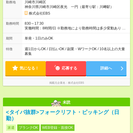
川崎市川崎区
勤務地
支給！ ＜月収例＞ 日給10，000円×22日間＝22万円 ◆昇給あり
神奈川県川崎市川崎区夜光 一円（最寄り駅：川﨑駅）
資格取得も応援しています♪資格取得費用すべて弊社がお出しし
ます♪ ◆交通費「全額」支給 公共交通機関を利用の履歴を提出
株式会社EBS
で、交通費全額支給！ 自動車通勤・バイク通勤もOK ◆日当保証
たとえ仕事が1時間で終わっても 日当は全額お支払いします！ ◆
830～17:30
勤務時間
制服貸与 制服は全て無償で貸し出します。保証金は一切いただ
実働時間：8時間/日 ※勤務地により勤務時間は多少変動あり ◆希
きません。 他にも、リュックサック、快適に働ける空調服や防
望のシフトで働ける！ 希望の勤務日数がありましたらご相談下
寒ベストのご用意もあります♪ 【試用期間】試用期間なし
さい。 週1日、月1日～の勤務OKです 夜勤・深夜・早朝のお仕
単発・1日のみOK
期間
事もございます
週1日からOK / 日払いOK / 副業・WワークOK / 10名以上の大量
特徴
募集
気になる！
応募する
詳細へ
掲載元企業名
株式会社EBS
未読
<タイパ抜群>フォークリフト・ピッキング（日
勤）
派遣
ブランクOK
WEB登録・面接OK