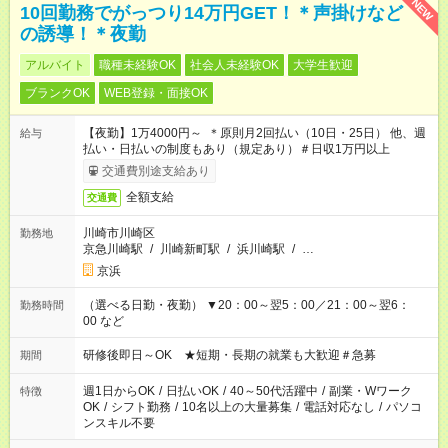
NEW
10回勤務でがっつり14万円GET！＊声掛けなど
の誘導！＊夜勤
アルバイト
職種未経験OK
社会人未経験OK
大学生歓迎
ブランクOK
WEB登録・面接OK
【夜勤】1万4000円～ ＊原則月2回払い（10日・25日） 他、週
給与
払い・日払いの制度もあり（規定あり）＃日収1万円以上
交通費別途支給あり
全額支給
交通費
川崎市川崎区
勤務地
京急川崎駅
/
川崎新町駅
/
浜川崎駅
/
…
京浜
（選べる日勤・夜勤） ▼20：00～翌5：00／21：00～翌6：
勤務時間
00 など
研修後即日～OK ★短期・長期の就業も大歓迎＃急募
期間
週1日からOK
/
日払いOK
/
40～50代活躍中
/
副業・Wワーク
特徴
OK
/
シフト勤務
/
10名以上の大量募集
/
電話対応なし
/
パソコ
ンスキル不要