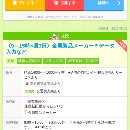
気になる！
応募する
詳細へ
掲載元企業名
株式会社スタッフサービス メディカル事業本部
掲載日：2026.08.06
未読
NEW
《9～15時×週3日》金属製品メーカー＊データ
入力など
派遣
職種未経験OK
ブランクOK
WEB登録・面接OK
時給1400円～1600円＋交 ■給与の前払いが可能な速払いサー
給与
ビスあり
交通費別途支給あり
交通費支給あり
交通費
川崎市川崎区
勤務地
小島新田駅
から徒歩14分
金属製品メーカー
9:00～15:00 （休憩60分） ※実働6～8時間も相談可能で
勤務時間
す。 #15時まで