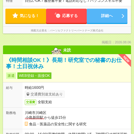
日払いOK
/
履歴書不要
/
電話対応なし
/
パソコンスキル不要
特徴
気になる！
応募する
詳細へ
掲載元企業名
パーソルファクトリーパートナーズ株式会社
掲載日：2026.08.06
未読
NEW
《時間相談OK！》長期！研究室での秘書のお仕
事！土日祝休み
派遣
WEB登録・面接OK
時給1600円
給与
交通費別途支給あり
全額支給
交通費
川崎市川崎区
勤務地
小島新田駅
から徒歩15分
食品・医薬品の安全性に関する研究