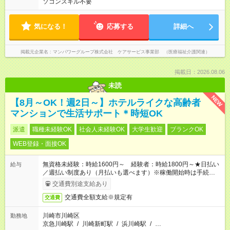
ソコンスキル不要
気になる！
応募する
詳細へ
掲載元企業名
マンパワーグループ株式会社 ケアサービス事業部 （医療福祉介護関連）
掲載日：2026.08.06
未読
NEW
【8月～OK！週2日～】ホテルライクな高齢者
マンションで生活サポート＊時短OK
派遣
職種未経験OK
社会人未経験OK
大学生歓迎
ブランクOK
WEB登録・面接OK
無資格未経験：時給1600円～ 経験者：時給1800円～★日払い
給与
／週払い制度あり（月払いも選べます）※稼働開始時は手続き完
了次第のお支払いとなります。
交通費別途支給あり
交通費全額支給※規定有
交通費
川崎市川崎区
勤務地
京急川崎駅
/
川崎新町駅
/
浜川崎駅
/
…