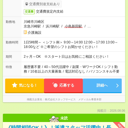
交通費別途支給あり
交通費規定内支給
交通費
川崎市川崎区
勤務地
京急川崎駅
/
浜川崎駅
/
小島新田駅
/
…
介護施設
1日5時間～ ＜シフト例＞ 9:00～14:00 12:00～17:00 13:00～
勤務時間
18:00など ※ご希望のシフトお聞かせください！
2ヶ月～OK ※スタート日はお気軽にご相談ください！
期間
履歴書不要
/
40～50代活躍中
/
副業・WワークOK
/
シフト勤
特徴
務
/
10名以上の大量募集
/
電話対応なし
/
パソコンスキル不要
気になる！
応募する
詳細へ
掲載元企業名
株式会社スタッフサービス メディカル事業本部
掲載日：2026.08.06
未読
NEW
《時間相談OK！》！派遣スタッフ活躍中！長