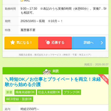
商社
9:00～17:30 ※表記のうち実働5時間（休憩60分）。実働7．5h
勤務時間
も相談可。
2026/10/01～長期 ※10月～！
期間
履歴書不要
特徴
気になる！
応募する
詳細へ
掲載元企業名
株式会社スタッフサービス（神奈川・千葉・埼玉エリア）
掲載日：2026.08.07
未読
NEW
＼時短OK／お仕事とプライベートを両立！未経
験から始める介護
派遣
職種未経験OK
社会人未経験OK
ブランクOK
WEB登録・面接OK
時給1550円～
給与