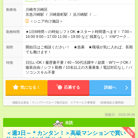
川崎市川崎区
勤務地
京急川崎駅
/
川崎新町駅
/
浜川崎駅
/
…
＜シニア向け施設＞
★1日6時間～の時短シフトOK ★スタート時間選べます！ 7:00～
勤務時間
16:00 9:00～17:00 11:00～19:00 など 残業なし！ ※Wワークの
場合、他のお仕事と合わせ週40時間超の就業はご案内できませ
ん ※法令に基づき、週20時間以上勤務は社会保険への加入対象
開始日はご相談ください！ ★急募 ★職場が気に入れば、長期
期間
となります ※労働者派遣法（日雇い派遣の原則禁止）により、
でも働けます！
短時間・短期間の就業はご案内が難しい場合があります
日払いOK
/
履歴書不要
/
40～50代活躍中
/
副業・WワークOK
/
特徴
服装自由
/
シフト勤務
/
10名以上の大量募集
/
電話対応なし
/
パ
ソコンスキル不要
気になる！
応募する
詳細へ
掲載元企業名
マンパワーグループ株式会社 ケアサービス事業部 （医療福祉介護関連）
掲載日：2026.08.06
未読
NEW
＜週3日～＊カンタン！＞高級マンションで買い