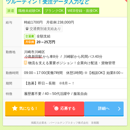
ツルーティン！受注データ入力など
派遣
職種未経験OK
ブランクOK
WEB登録・面接OK
時給1700円 月収例 238,000円
給与
交通費別途支給あり
全額支給
交通費
20～25万円
月収例
川崎市川崎区
勤務地
小島新田駅
から車8分
/
川崎駅から民間バス40分
物流を支える重要ポジション！企業向け配送・貨物管理
09:00～17:00(実働7時間 休憩1時間) ※【相談OK】始業8:00～
勤務時間
【急募】即日～長期 ※8月～！
期間
履歴書不要
/
40～50代活躍中
/
服装自由
特徴
気になる！
応募する
詳細へ
掲載元企業名
パーソルテンプスタッフ株式会社 首都圏