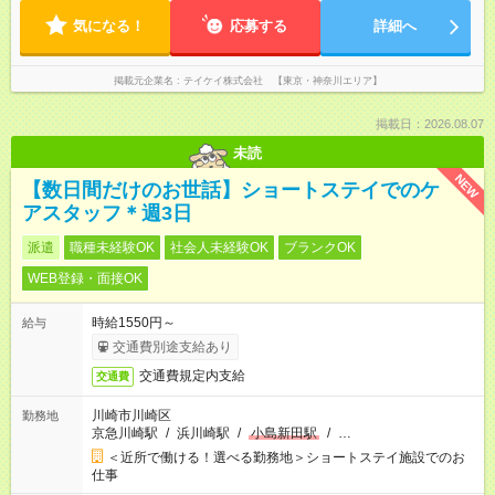
気になる！
応募する
詳細へ
掲載元企業名
テイケイ株式会社 【東京・神奈川エリア】
掲載日：2026.08.07
未読
NEW
【数日間だけのお世話】ショートステイでのケ
アスタッフ＊週3日
派遣
職種未経験OK
社会人未経験OK
ブランクOK
WEB登録・面接OK
時給1550円～
給与
交通費別途支給あり
交通費規定内支給
交通費
川崎市川崎区
勤務地
京急川崎駅
/
浜川崎駅
/
小島新田駅
/
…
＜近所で働ける！選べる勤務地＞ショートステイ施設でのお
仕事