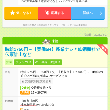
上の大量募集
/
電話対応なし
/
パソコンスキル不要
気になる！
応募する
詳細へ
掲載元企業名
株式会社スタッフサービス メディカル事業本部
掲載日：2026.08.07
未読
NEW
時給1750円～【実働5H】残業ナシ＊鉄鋼商社で
伝票計上など
派遣
ブランクOK
WEB登録・面接OK
時給1750円～1800円＋交 【月収例】175,000円～ ■給与の
給与
前払いが可能な速払いサービスあり
交通費別途支給あり
交通費支給あり
交通費
15～20万円
月収例
川崎市川崎区
勤務地
小島新田駅
から徒歩30分