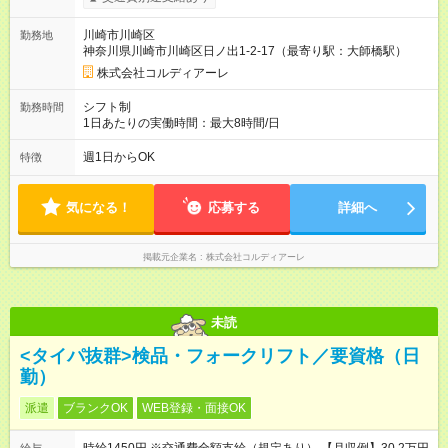
期間なし
川崎市川崎区
勤務地
神奈川県川崎市川崎区日ノ出1‐2‐17（最寄り駅：大師橋駅）
株式会社コルディアーレ
シフト制
勤務時間
1日あたりの実働時間：最大8時間/日
週1日からOK
特徴
気になる！
応募する
詳細へ
掲載元企業名
株式会社コルディアーレ
未読
<タイパ抜群>検品・フォークリフト／要資格（日
勤）
派遣
ブランクOK
WEB登録・面接OK