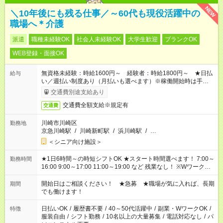
NEW
＼10年後にも残る仕事／～60代も現役活躍中の
職場へ＊介護
派遣
職種未経験OK
社会人未経験OK
大学生歓迎
ブランクOK
WEB登録・面接OK
無資格未経験：時給1600円～ 経験者：時給1800円～ ★日払
給与
い／週払い制度あり（月払いも選べます）※稼働開始時は手続き
完了次第のお支払いとなります。
交通費別途支給あり
交通費全額支給※規定有
交通費
川崎市川崎区
勤務地
京急川崎駅
/
川崎新町駅
/
浜川崎駅
/
…
＜シニア向け施設＞
★1日6時間～の時短シフトOK ★スタート時間選べます！ 7:00～
勤務時間
16:00 9:00～17:00 11:00～19:00 など 残業なし！ ※Wワークの
場合、他のお仕事と合わせ週40時間超の就業はご案内できませ
ん ※法令に基づき、週20時間以上勤務は社会保険への加入対象
開始日はご相談ください！ ★急募 ★職場が気に入れば、長期
期間
となります ※労働者派遣法（日雇い派遣の原則禁止）により、
でも働けます！
短時間・短期間の就業はご案内が難しい場合があります
日払いOK
/
履歴書不要
/
40～50代活躍中
/
副業・WワークOK
/
特徴
服装自由
/
シフト勤務
/
10名以上の大量募集
/
電話対応なし
/
パ