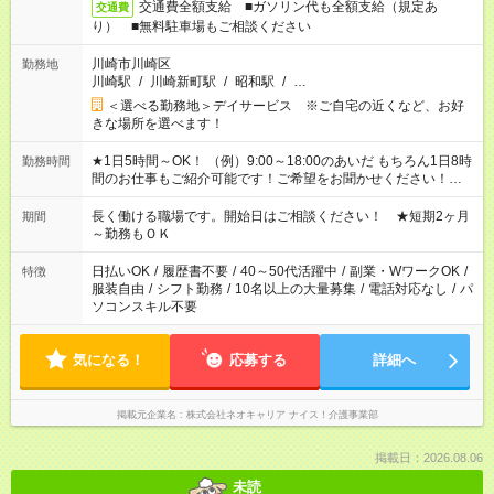
交通費全額支給 ■ガソリン代も全額支給（規定あ
交通費
り） ■無料駐車場もご相談ください
川崎市川崎区
勤務地
川崎駅
/
川崎新町駅
/
昭和駅
/
…
＜選べる勤務地＞デイサービス ※ご自宅の近くなど、お好
きな場所を選べます！
★1日5時間～OK！ （例）9:00～18:00のあいだ もちろん1日8時
勤務時間
間のお仕事もご紹介可能です！ご希望をお聞かせください！★家
庭の都合でお休みが必要な場合も遠慮なくご相談ください。 ※
週最低15時間以上の勤務が必要です
長く働ける職場です。開始日はご相談ください！ ★短期2ヶ月
期間
～勤務もＯＫ
日払いOK
/
履歴書不要
/
40～50代活躍中
/
副業・WワークOK
/
特徴
服装自由
/
シフト勤務
/
10名以上の大量募集
/
電話対応なし
/
パ
ソコンスキル不要
気になる！
応募する
詳細へ
掲載元企業名
株式会社ネオキャリア ナイス！介護事業部
掲載日：2026.08.06
未読