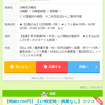
川崎市川崎区
勤務地
川崎駅
/
川崎新町駅
/
昭和駅
/
…
介護施設や病院 ※ご自宅近辺からご案内可能
★【日勤のみ】1日5時間～OK！ ≪シフト例≫ 9:00～14:00
勤務時間
10:00～15:00 12:00～17:00 など
【急募】即日勤務OK！中旬～など開始日相談可 ★まずはお試
期間
し2カ月～のスタートも歓迎！
日払いOK
/
履歴書不要
/
40～50代活躍中
/
副業・WワークOK
/
特徴
服装自由
/
シフト勤務
/
10名以上の大量募集
/
電話対応なし
/
パ
ソコンスキル不要
気になる！
応募する
詳細へ
掲載元企業名
ケアスタッフィング株式会社
掲載日：2026.08.07
未読
NEW
【時給1700円】【17時定時！残業なし】コツコ