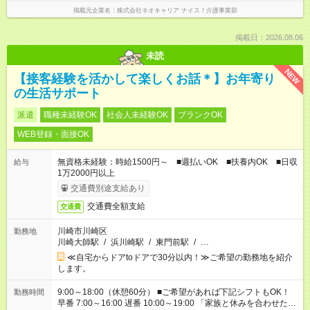
掲載元企業名
株式会社ネオキャリア ナイス！介護事業部
掲載日：2026.08.06
未読
NEW
【接客経験を活かして楽しくお話＊】お年寄り
の生活サポート
派遣
職種未経験OK
社会人未経験OK
ブランクOK
WEB登録・面接OK
無資格未経験：時給1500円～ ■週払いOK ■扶養内OK ■日収
給与
1万2000円以上
交通費別途支給あり
交通費全額支給
交通費
川崎市川崎区
勤務地
川崎大師駅
/
浜川崎駅
/
東門前駅
/
…
≪自宅からドアtoドアで30分以内！≫ご希望の勤務地を紹介
します。
9:00～18:00（休憩60分） ■ご希望があれば下記シフトもOK！
勤務時間
早番 7:00～16:00 遅番 10:00～19:00 「家族と休みを合わせた