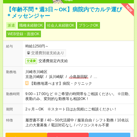
NEW
【年齢不問＊週3日～OK】病院内でカルテ運び
＊メッセンジャー
派遣
職種未経験OK
社会人未経験OK
ブランクOK
WEB登録・面接OK
時給1250円～
給与
交通費別途支給あり
交通費規定内支給
交通費
川崎市川崎区
勤務地
京急川崎駅
/
浜川崎駅
/
小島新田駅
/
…
【勤務地選べます】病院・クリニック
9:00～17:00など ※ご希望の時間帯をご相談ください。 ※日勤、
勤務時間
夜勤のみ、変則的な勤務等も相談OK！
2ヶ月～OK ※スタート日はお気軽にご相談ください！
期間
履歴書不要
/
40～50代活躍中
/
服装自由
/
シフト勤務
/
10名以
特徴
上の大量募集
/
電話対応なし
/
パソコンスキル不要