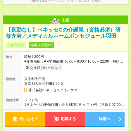
掲載元企業名
パーソルテンプスタッフ株式会社 首都圏
未読
【夜勤なし】ベネッセGの介護職（資格必須）研
修充実／メディカルホームボンセジュール羽田
アルバイト
職種未経験OK
時給1,300円～
給与
■介護福祉士■ ●早朝夜間（6:00～8:00／18:00～22:00）時給：
1500円～ ●日中帯（8:00～18:00）時給：1400円～ ■初任者研修
交通費別途支給あり
■ ●早朝夜間（6:00～8:00／18:00～22:00）時給：1400円～ ●日
中帯（8:00～18:00）時給：1300円～ ※週20時間以上の契約と
東京都大田区
勤務地
なる場合、居住支援特別手当50～100円／時を支給 ※社内専門
東京都大田区羽田1-20-5
資格を取得した場合は手当支給（1資格につき、60円／時）
【試用期間】試用期間なし
株式会社ベネッセスタイルケア
シフト制
勤務時間
1日あたりの実働時間：最大8時間/日 シフト例 【早番】07:00～
16:00 【日勤】08:00～17:00／09:00～18:00 【遅番】11:00～
20:00 ※休憩は法定通り ※シフト時間はホームによって前後しま
気になる！
す。 詳細の勤務時間についてはお問合せください。 ※実働8時
応募する
詳細へ
間のシフト制勤務（早・日・遅）