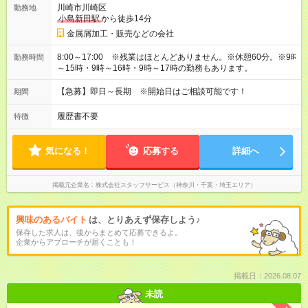
川崎市川崎区
勤務地
小島新田駅
から徒歩14分
金属屑加工・販売などの会社
8:00～17:00 ※残業はほとんどありません。※休憩60分。※9時
勤務時間
～15時・9時～16時・9時～17時の勤務もあります。
【急募】即日～長期 ※開始日はご相談可能です！
期間
履歴書不要
特徴
気になる！
応募する
詳細へ
掲載元企業名
株式会社スタッフサービス（神奈川・千葉・埼玉エリア）
興味のあるバイト
は、とりあえず保存しよう♪
保存した求人は、後からまとめて応募できるよ。
企業からアプローチが届くことも！
掲載日：2026.08.07
未読