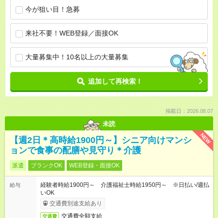
今が狙い目！急募
来社不要！WEB登録／面接OK
大量募集中！10名以上の大量募集
追加して再検索！
掲載日：2026.08.07
未読
NEW
【週2日＊高時給1900円～】シニア向けマンシ
ョンで食事の配膳や見守り＊介護
派遣
ブランクOK
WEB登録・面接OK
経験者時給1900円～ 介護福祉士時給1950円～ ※日払い/週払
給与
いOK
交通費別途支給あり
交通費全額支給
交通費