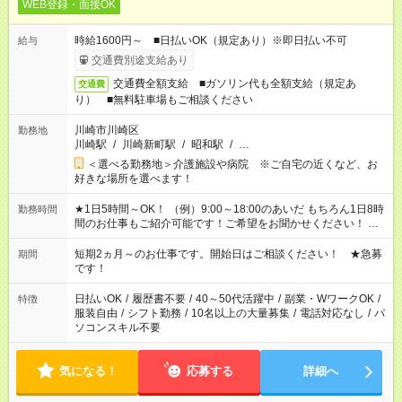
WEB登録・面接OK
時給1600円～ ■日払いOK（規定あり）※即日払い不可
給与
交通費別途支給あり
交通費全額支給 ■ガソリン代も全額支給（規定あ
交通費
り） ■無料駐車場もご相談ください
川崎市川崎区
勤務地
川崎駅
/
川崎新町駅
/
昭和駅
/
…
＜選べる勤務地＞介護施設や病院 ※ご自宅の近くなど、お
好きな場所を選べます！
★1日5時間～OK！ （例）9:00～18:00のあいだ もちろん1日8時
勤務時間
間のお仕事もご紹介可能です！ご希望をお聞かせください！ ※
週最低15時間以上の勤務が必要です
短期2ヵ月～のお仕事です。開始日はご相談ください！ ★急募
期間
です！
日払いOK
/
履歴書不要
/
40～50代活躍中
/
副業・WワークOK
/
特徴
服装自由
/
シフト勤務
/
10名以上の大量募集
/
電話対応なし
/
パ
ソコンスキル不要
気になる！
応募する
詳細へ