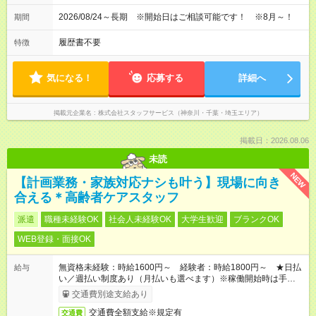
2026/08/24～長期 ※開始日はご相談可能です！ ※8月～！
期間
履歴書不要
特徴
気になる！
応募する
詳細へ
掲載元企業名
株式会社スタッフサービス（神奈川・千葉・埼玉エリア）
掲載日：2026.08.06
未読
NEW
【計画業務・家族対応ナシも叶う】現場に向き
合える＊高齢者ケアスタッフ
派遣
職種未経験OK
社会人未経験OK
大学生歓迎
ブランクOK
WEB登録・面接OK
無資格未経験：時給1600円～ 経験者：時給1800円～ ★日払
給与
い／週払い制度あり（月払いも選べます）※稼働開始時は手続き
完了次第のお支払いとなります。
交通費別途支給あり
交通費全額支給※規定有
交通費