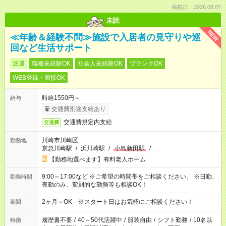
掲載日：2026.08.07
未読
NEW
≪年齢＆経験不問≫施設で入居者の見守りや巡
回など生活サポート
派遣
職種未経験OK
社会人未経験OK
ブランクOK
WEB登録・面接OK
時給1550円～
給与
交通費別途支給あり
交通費規定内支給
交通費
川崎市川崎区
勤務地
京急川崎駅
/
浜川崎駅
/
小島新田駅
/
…
【勤務地選べます】有料老人ホーム
9:00～17:00など ※ご希望の時間帯をご相談ください。 ※日勤、
勤務時間
夜勤のみ、変則的な勤務等も相談OK！
2ヶ月～OK ※スタート日はお気軽にご相談ください！
期間
履歴書不要
/
40～50代活躍中
/
服装自由
/
シフト勤務
/
10名以
特徴