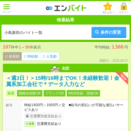
0
メニュー
気になる！
ログイン
検索結果
条件の変更
小島新田のバイト一覧
107
1,568
件中
1
～
50
件表示
平均時給:
円
新着順
時給順
人気順
掲載日：2026.08.07
未読
NEW
＜週3日！＞15時/16時までOK！未経験歓迎！金
属系加工会社で＊データ入力など
派遣
職種未経験OK
ブランクOK
WEB登録・面接OK
時給1400円～1600円＋交 ■給与の前払いが可能な速払いサー
給与
ビスあり
交通費別途支給あり
交通費支給あり
交通費