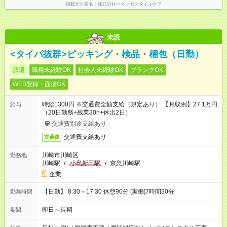
掲載元企業名
株式会社ベネッセスタイルケア
未読
<タイパ抜群>ピッキング・検品・梱包（日勤）
派遣
職種未経験OK
社会人未経験OK
ブランクOK
WEB登録・面接OK
時給1300円 ※交通費全額支給（規定あり） 【月収例】27.1万円
給与
（20日勤務+残業30h+休出2日）
交通費別途支給あり
交通費支給あり
交通費
川崎市川崎区
勤務地
川崎駅
/
小島新田駅
/
京急川崎駅
企業
【日勤】 8:30～17:30 休憩90分 [実働]7時間30分
勤務時間
即日～長期
期間