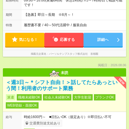
09:00～16:00(実働6時間 休憩1時間) ※5～7時間/日で相談可能
勤務時間
です！
【急募】即日～長期 ※8月～！
期間
履歴書不要
/
40～50代活躍中
/
服装自由
特徴
気になる！
応募する
詳細へ
掲載元企業名
パーソルテンプスタッフ株式会社 首都圏
掲載日：2026.08.06
未読
NEW
＜週3日～＊シフト自由！＞話してたらあっとい
う間！利用者のサポート業務
派遣
職種未経験OK
社会人未経験OK
大学生歓迎
ブランクOK
WEB登録・面接OK
時給1600円～ ■日払いOK（規定あり）※即日払い不可
給与
交通費別途支給あり