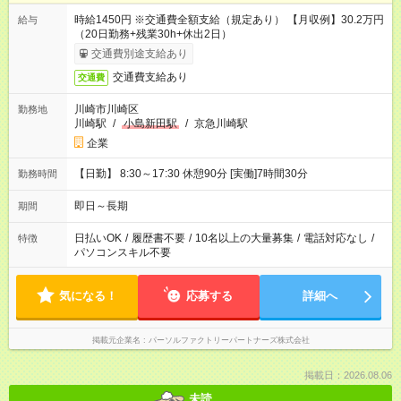
時給1450円 ※交通費全額支給（規定あり） 【月収例】30.2万円
給与
（20日勤務+残業30h+休出2日）
交通費別途支給あり
交通費支給あり
交通費
川崎市川崎区
勤務地
川崎駅
/
小島新田駅
/
京急川崎駅
企業
【日勤】 8:30～17:30 休憩90分 [実働]7時間30分
勤務時間
即日～長期
期間
日払いOK
/
履歴書不要
/
10名以上の大量募集
/
電話対応なし
/
特徴
パソコンスキル不要
気になる！
応募する
詳細へ
掲載元企業名
パーソルファクトリーパートナーズ株式会社
掲載日：2026.08.06
未読