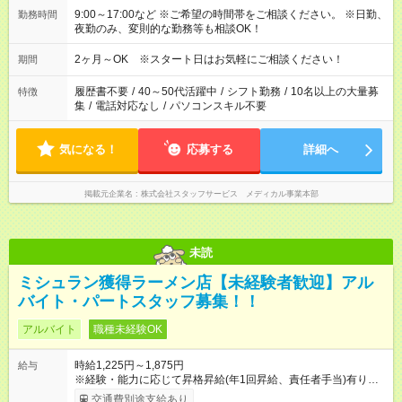
9:00～17:00など ※ご希望の時間帯をご相談ください。 ※日勤、
勤務時間
夜勤のみ、変則的な勤務等も相談OK！
2ヶ月～OK ※スタート日はお気軽にご相談ください！
期間
履歴書不要
/
40～50代活躍中
/
シフト勤務
/
10名以上の大量募
特徴
集
/
電話対応なし
/
パソコンスキル不要
気になる！
応募する
詳細へ
掲載元企業名
株式会社スタッフサービス メディカル事業本部
未読
ミシュラン獲得ラーメン店【未経験者歓迎】アル
バイト・パートスタッフ募集！！
アルバイト
職種未経験OK
時給1,225円～1,875円
給与
※経験・能力に応じて昇格昇給(年1回昇給、責任者手当)有り。
※年末年始手当有り。 ※交通費支給(規定有り) 【試用期間】試用
交通費別途支給あり