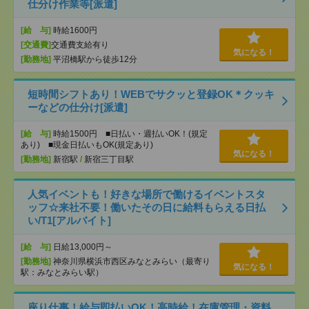
仕分け作業等[派遣]
[給 与]
時給1600円
[交通費]
交通費支給有り
気になる！
[勤務地]
平沼橋駅から徒歩12分
短時間シフトあり！WEBでサクッと登録OK＊クッキ
ーなどの仕分け[派遣]
[給 与]
時給1500円 ■日払い・週払いOK！(規定
あり) ■現金日払いもOK(規定あり)
気になる！
[勤務地]
新宿駅
/
新宿三丁目駅
人気イベントも！好きな場所で働けるイベントスタ
ッフ☆来社不要！働いたその日に給料もらえる日払
い/T1[アルバイト]
[給 与]
日給13,000円～
[勤務地]
神奈川県横浜市西区みなとみらい（最寄り
気になる！
駅：みなとみらい駅）
座り仕事！給与即払いOK！高時給！在庫管理・資料