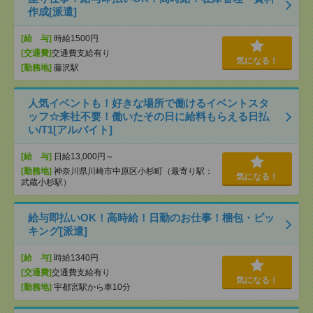
作成[派遣]
[給 与]
時給1500円
[交通費]
交通費支給有り
気になる！
[勤務地]
藤沢駅
人気イベントも！好きな場所で働けるイベントスタ
ッフ☆来社不要！働いたその日に給料もらえる日払
い/T1[アルバイト]
[給 与]
日給13,000円～
[勤務地]
神奈川県川崎市中原区小杉町（最寄り駅：
気になる！
武蔵小杉駅）
給与即払いOK！高時給！日勤のお仕事！梱包・ピッ
キング[派遣]
[給 与]
時給1340円
[交通費]
交通費支給有り
気になる！
[勤務地]
宇都宮駅から車10分