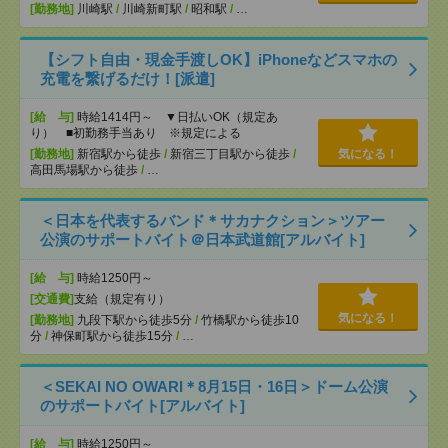
[勤務地]
川崎駅
/
川崎新町駅
/
昭和駅
/
…
【シフト自由・現金手渡しOK】iPhoneなどスマホの
充電を繋げるだけ！[派遣]
[給 与]
時給1414円～ ▼日払いOK（規定あ
り） ■初勤務手当あり ※規定による
[勤務地]
新宿駅から徒歩
/
新宿三丁目駅から徒歩
/
気になる！
高田馬場駅から徒歩
/
…
＜日本を代表するバンド＊サカナクション＞ツアー
公演のサポートバイト＠日本武道館[アルバイト]
[給 与]
時給1250円～
[交通費]
支給（規定有り）
気になる！
[勤務地]
九段下駅から徒歩5分
/
竹橋駅から徒歩10
分
/
神保町駅から徒歩15分
/
…
＜SEKAI NO OWARI＊8月15日・16日＞ドーム公演
のサポートバイト[アルバイト]
[給 与]
時給1250円～