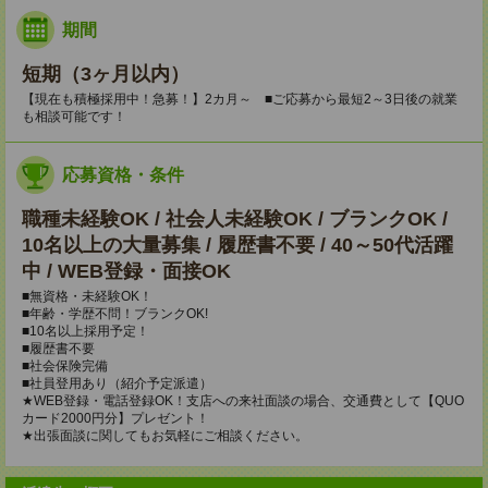
期間
短期（3ヶ月以内）
【現在も積極採用中！急募！】2カ月～ ■ご応募から最短2～3日後の就業
も相談可能です！
応募資格・条件
職種未経験OK / 社会人未経験OK / ブランクOK /
10名以上の大量募集 / 履歴書不要 / 40～50代活躍
中 / WEB登録・面接OK
■無資格・未経験OK！
■年齢・学歴不問！ブランクOK!
■10名以上採用予定！
■履歴書不要
■社会保険完備
■社員登用あり（紹介予定派遣）
★WEB登録・電話登録OK！支店への来社面談の場合、交通費として【QUO
カード2000円分】プレゼント！
★出張面談に関してもお気軽にご相談ください。