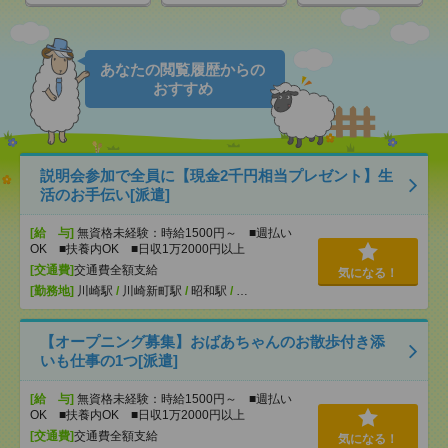
あなたの閲覧履歴からの
おすすめ
説明会参加で全員に【現金2千円相当プレゼント】生
活のお手伝い[派遣]
[給 与]
無資格未経験：時給1500円～ ■週払い
OK ■扶養内OK ■日収1万2000円以上
[交通費]
交通費全額支給
気になる！
[勤務地]
川崎駅
/
川崎新町駅
/
昭和駅
/
…
【オープニング募集】おばあちゃんのお散歩付き添
いも仕事の1つ[派遣]
[給 与]
無資格未経験：時給1500円～ ■週払い
OK ■扶養内OK ■日収1万2000円以上
[交通費]
交通費全額支給
気になる！