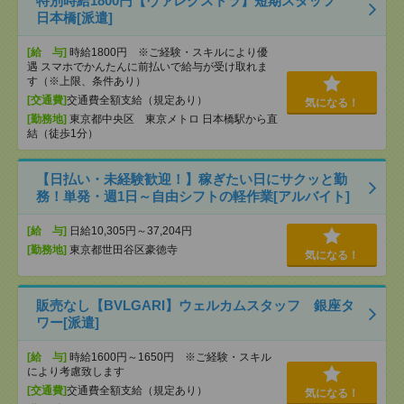
特別時給1800円【ヴァレクストラ】短期スタッフ
日本橋[派遣]
[給 与]
時給1800円 ※ご経験・スキルにより優
遇 スマホでかんたんに前払いで給与が受け取れま
す（※上限、条件あり）
[交通費]
交通費全額支給（規定あり）
気になる！
[勤務地]
東京都中央区 東京メトロ 日本橋駅から直
結（徒歩1分）
【日払い・未経験歓迎！】稼ぎたい日にサクッと勤
務！単発・週1日～自由シフトの軽作業[アルバイト]
[給 与]
日給10,305円～37,204円
[勤務地]
東京都世田谷区豪徳寺
気になる！
販売なし【BVLGARI】ウェルカムスタッフ 銀座タ
ワー[派遣]
[給 与]
時給1600円～1650円 ※ご経験・スキル
により考慮致します
[交通費]
交通費全額支給（規定あり）
気になる！