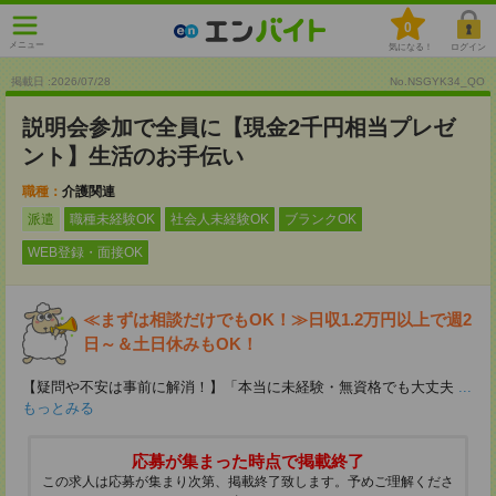
0
メニュー
気になる！
ログイン
掲載日 :2026
/
07
/
28
No.NSGYK34_QO
説明会参加で全員に【現金2千円相当プレゼ
ント】生活のお手伝い
職種：
介護関連
派遣
職種未経験OK
社会人未経験OK
ブランクOK
WEB登録・面接OK
≪まずは相談だけでもOK！≫日収1.2万円以上で週2
日～＆土日休みもOK！
【疑問や不安は事前に解消！】「本当に未経験・無資格でも大丈夫
...
もっとみる
応募が集まった時点で掲載終了
この求人は応募が集まり次第、掲載終了致します。予めご理解くださ