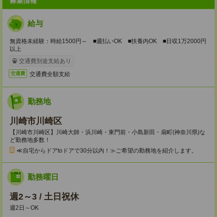
募集情報
給与
無資格未経験：時給1500円～ ■週払いOK ■扶養内OK ■日収1万2000円
以上
交通費別途支給あり
交通費全額支給
交通費
勤務地
川崎市川崎区
【川崎市川崎区】川崎大師・浜川崎・東門前・小島新田・扇町(神奈川県)な
ど勤務地多数！
≪自宅からドアtoドアで30分以内！≫ご希望の勤務地を紹介します。
勤務曜日
週2～3 / 土日祝休
週2日～OK