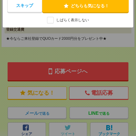
神奈川県横浜市保土ケ谷区神戸町134 横浜ビジネスパークサウスタワー
スキップ
どちらも気になる！
2F B区画
TEL：0120-901-799
MAIL：
tenshoku@nikken-ts.jp
しばらく表示しない
担当：採用担当
登録交通費
★今ならご来社登録でQUOカード2000円分をプレゼント中★
応募ページへ
気になる！
電話応募
メール
LINE
で送る
で送る
シェア
ツイート
ブックマーク