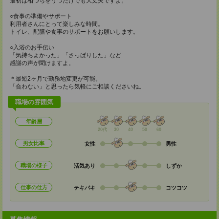
最初は相づちをうつだけでも大丈夫ですよ。
○食事の準備やサポート
利用者さんにとって楽しみな時間。
トイレ、配膳や食事のサポートをお願いします。
○入浴のお手伝い
「気持ちよかった」「さっぱりした」など
感謝の声が聞けますよ。
＊最短2ヶ月で勤務地変更が可能。
「合わない」と思ったら気軽にご相談くださいね。
職場の雰囲気
年齢層
20代
30
40
50
60
男女比率
女性
男性
職場の様子
活気あり
しずか
仕事の仕方
テキパキ
コツコツ