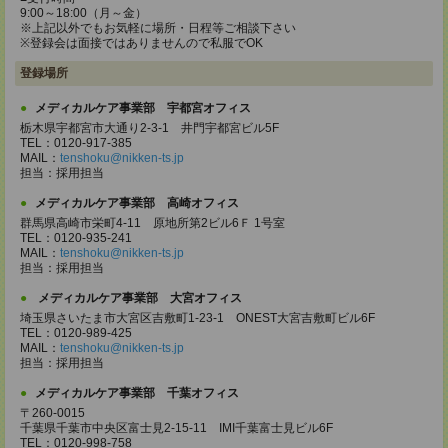
9:00～18:00（月～金）
※上記以外でもお気軽に場所・日程等ご相談下さい
※登録会は面接ではありませんので私服でOK
登録場所
メディカルケア事業部 宇都宮オフィス
栃木県宇都宮市大通り2-3-1 井門宇都宮ビル5F
TEL：0120-917-385
MAIL：
tenshoku@nikken-ts.jp
担当：採用担当
メディカルケア事業部 高崎オフィス
群馬県高崎市栄町4-11 原地所第2ビル6Ｆ 1号室
TEL：0120-935-241
MAIL：
tenshoku@nikken-ts.jp
担当：採用担当
メディカルケア事業部 大宮オフィス
埼玉県さいたま市大宮区吉敷町1-23-1 ONEST大宮吉敷町ビル6F
TEL：0120-989-425
MAIL：
tenshoku@nikken-ts.jp
担当：採用担当
メディカルケア事業部 千葉オフィス
〒260-0015
千葉県千葉市中央区富士見2-15-11 IMI千葉富士見ビル6F
TEL：0120-998-758