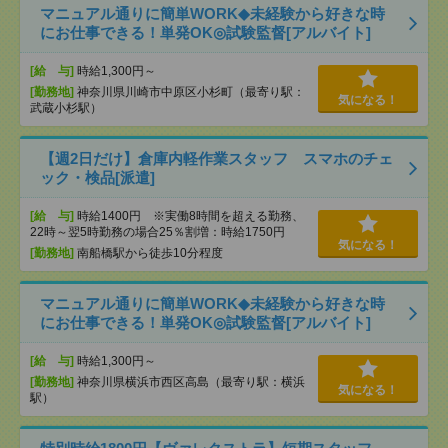
マニュアル通りに簡単WORK◆未経験から好きな時
にお仕事できる！単発OK◎試験監督[アルバイト]
[給 与]
時給1,300円～
[勤務地]
神奈川県川崎市中原区小杉町（最寄り駅：
気になる！
武蔵小杉駅）
【週2日だけ】倉庫内軽作業スタッフ スマホのチェ
ック・検品[派遣]
[給 与]
時給1400円 ※実働8時間を超える勤務、
22時～翌5時勤務の場合25％割増：時給1750円
気になる！
[勤務地]
南船橋駅から徒歩10分程度
マニュアル通りに簡単WORK◆未経験から好きな時
にお仕事できる！単発OK◎試験監督[アルバイト]
[給 与]
時給1,300円～
[勤務地]
神奈川県横浜市西区高島（最寄り駅：横浜
気になる！
駅）