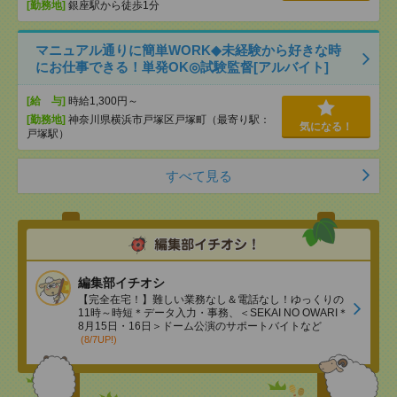
[勤務地]
銀座駅から徒歩1分
マニュアル通りに簡単WORK◆未経験から好きな時
にお仕事できる！単発OK◎試験監督[アルバイト]
[給 与]
時給1,300円～
[勤務地]
神奈川県横浜市戸塚区戸塚町（最寄り駅：
気になる！
戸塚駅）
すべて見る
編集部イチオシ
【完全在宅！】難しい業務なし＆電話なし！ゆっくりの
11時～時短＊データ入力・事務、＜SEKAI NO OWARI＊
8月15日・16日＞ドーム公演のサポートバイトなど
(8/7UP!)