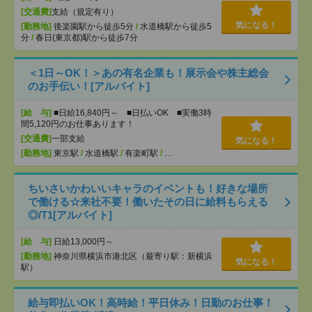
[交通費]
支給（規定有り）
気になる！
[勤務地]
後楽園駅から徒歩5分
/
水道橋駅から徒歩5
分
/
春日(東京都)駅から徒歩7分
＜1日～OK！＞あの有名企業も！展示会や株主総会
のお手伝い！[アルバイト]
[給 与]
■日給16,840円～ ■日払いOK ■実働3時
間5,120円のお仕事あります！
[交通費]
一部支給
気になる！
[勤務地]
東京駅
/
水道橋駅
/
有楽町駅
/
…
ちいさいかわいいキャラのイベントも！好きな場所
で働ける☆来社不要！働いたその日に給料もらえる
◎/T1[アルバイト]
[給 与]
日給13,000円～
[勤務地]
神奈川県横浜市港北区（最寄り駅：新横浜
気になる！
駅）
給与即払いOK！高時給！平日休み！日勤のお仕事！