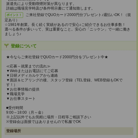
派遣先により受動喫煙対策が異なります。
詳細は職場見学時及び条件明示書にて通知致します。
ご来社登録でQUOカード2000円分プレゼント♪週払いOK！（規
ポイント！
定あり）
☆1981年創業。長く続く実績があるので安心♪ご紹介できるお仕事多数！
選べる条件が多いって、実は重要なこと。安心の「ニッケン」で一緒に働き
ましょう♪
登録について
★今ならご来社登録でQUOカード2000円分をプレゼント中★
≪応募～就業までの流れ≫
▼Webまたはお電話にてご応募
▼日研メディカルケアから連絡
▼面談＆ヒアリングの後、スタッフ登録（TEL登録、WEB登録もOKで
す！）
▼お仕事情報の提供
▼職場見学
▼お仕事スタート
■受付時間
9:00～18:00（月～金）
※上記以外でもお気軽に場所・日程等ご相談下さい
※登録会は面接ではありませんので私服でOK
登録場所