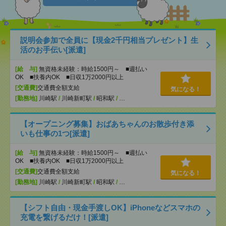
説明会参加で全員に【現金2千円相当プレゼント】生
活のお手伝い[派遣]
[給 与]
無資格未経験：時給1500円～ ■週払い
OK ■扶養内OK ■日収1万2000円以上
[交通費]
交通費全額支給
気になる！
[勤務地]
川崎駅
/
川崎新町駅
/
昭和駅
/
…
【オープニング募集】おばあちゃんのお散歩付き添
いも仕事の1つ[派遣]
[給 与]
無資格未経験：時給1500円～ ■週払い
OK ■扶養内OK ■日収1万2000円以上
[交通費]
交通費全額支給
気になる！
[勤務地]
川崎駅
/
川崎新町駅
/
昭和駅
/
…
【シフト自由・現金手渡しOK】iPhoneなどスマホの
充電を繋げるだけ！[派遣]