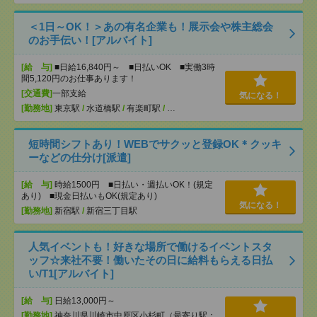
＜1日～OK！＞あの有名企業も！展示会や株主総会
のお手伝い！[アルバイト]
[給 与]
■日給16,840円～ ■日払いOK ■実働3時
間5,120円のお仕事あります！
[交通費]
一部支給
気になる！
[勤務地]
東京駅
/
水道橋駅
/
有楽町駅
/
…
短時間シフトあり！WEBでサクッと登録OK＊クッキ
ーなどの仕分け[派遣]
[給 与]
時給1500円 ■日払い・週払いOK！(規定
あり) ■現金日払いもOK(規定あり)
気になる！
[勤務地]
新宿駅
/
新宿三丁目駅
人気イベントも！好きな場所で働けるイベントスタ
ッフ☆来社不要！働いたその日に給料もらえる日払
い/T1[アルバイト]
[給 与]
日給13,000円～
[勤務地]
神奈川県川崎市中原区小杉町（最寄り駅：