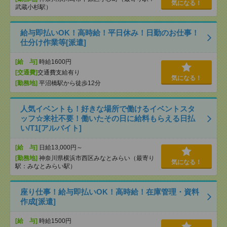
気になる！
武蔵小杉駅）
給与即払いOK！高時給！平日休み！日勤のお仕事！
仕分け作業等[派遣]
[給 与]
時給1600円
[交通費]
交通費支給有り
気になる！
[勤務地]
平沼橋駅から徒歩12分
人気イベントも！好きな場所で働けるイベントスタ
ッフ☆来社不要！働いたその日に給料もらえる日払
い/T1[アルバイト]
[給 与]
日給13,000円～
[勤務地]
神奈川県横浜市西区みなとみらい（最寄り
気になる！
駅：みなとみらい駅）
座り仕事！給与即払いOK！高時給！在庫管理・資料
作成[派遣]
[給 与]
時給1500円