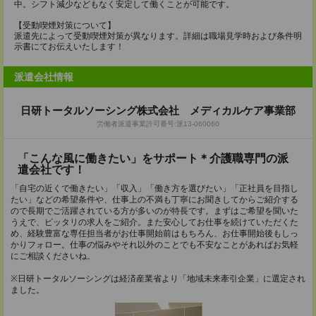
中。シフト減少などもなく安定して働くことが可能です。
【受動喫煙対策について】
派遣先によって受動喫煙対策が異なります。詳細は職場見学時および条件明
示書にてお伝えいたします！
派遣会社情報
日研トータルソーシング株式会社 メディカルケア事業部
労働者派遣事業許可番号:派13-060060
「こんな風に働きたい」をサポート＊介護職専門の派
遣会社です！
「自宅の近くで働きたい」「収入」「働き方を選びたい」「正社員を目指し
たい」などの希望条件や、仕事上の不満も丁寧にお聞きしてからご紹介する
ので長期でご活躍されている方が多いのが特長です。まずはご希望を聞いた
うえで、ピッタリの求人をご紹介。また安心してお仕事を続けていただくた
め、経験豊富な専任担当者がお仕事開始前はもちろん、お仕事開始後もしっ
かりフォロー。仕事の悩みやそれ以外のことでも不安なことがあればお気軽
にご相談くださいね。
※日研トータルソーシングは経済産業省より「地域未来牽引企業」に選定され
ました。