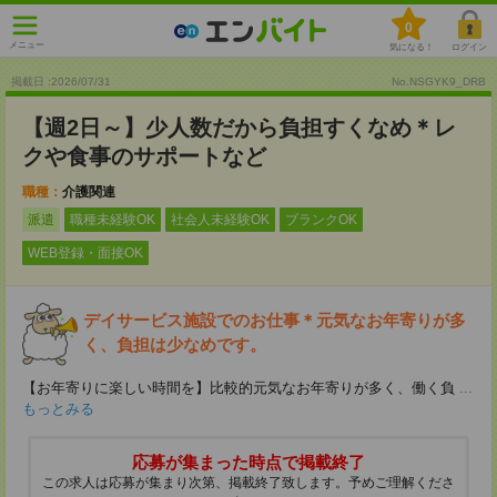
0
メニュー
気になる！
ログイン
掲載日 :2026
/
07
/
31
No.NSGYK9_DRB
【週2日～】少人数だから負担すくなめ＊レ
クや食事のサポートなど
職種：
介護関連
派遣
職種未経験OK
社会人未経験OK
ブランクOK
WEB登録・面接OK
デイサービス施設でのお仕事＊元気なお年寄りが多
く、負担は少なめです。
【お年寄りに楽しい時間を】比較的元気なお年寄りが多く、働く負
...
もっとみる
応募が集まった時点で掲載終了
この求人は応募が集まり次第、掲載終了致します。予めご理解くださ