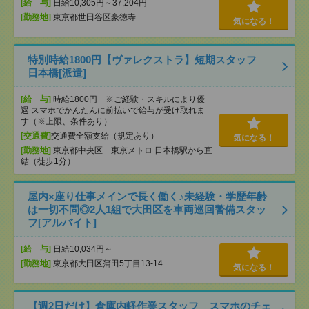
[給 与]
日給10,305円～37,204円
[勤務地]
東京都世田谷区豪徳寺
気になる！
特別時給1800円【ヴァレクストラ】短期スタッフ
日本橋[派遣]
[給 与]
時給1800円 ※ご経験・スキルにより優
遇 スマホでかんたんに前払いで給与が受け取れま
す（※上限、条件あり）
[交通費]
交通費全額支給（規定あり）
気になる！
[勤務地]
東京都中央区 東京メトロ 日本橋駅から直
結（徒歩1分）
屋内×座り仕事メインで長く働く♪未経験・学歴年齢
は一切不問◎2人1組で大田区を車両巡回警備スタッ
フ[アルバイト]
[給 与]
日給10,034円～
[勤務地]
東京都大田区蒲田5丁目13-14
気になる！
【週2日だけ】倉庫内軽作業スタッフ スマホのチェ