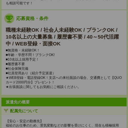
も相談可能です！
応募資格・条件
職種未経験OK / 社会人未経験OK / ブランクOK /
10名以上の大量募集 / 履歴書不要 / 40～50代活躍
中 / WEB登録・面接OK
■無資格・未経験OK！
■年齢・学歴不問！ブランクOK!
■10名以上採用予定！
■履歴書不要
■社会保険完備
■社員登用あり（紹介予定派遣）
★WEB登録・電話登録OK！支店への来社面談の場合、交通費として【QUO
カード2000円分】プレゼント！
★出張面談に関してもお気軽にご相談ください。
派遣先の概要
配属先について
【安心・安定の勤務先】
福祉のお仕事のため、景気変動などの影響を受けにくく、現在も積極採用