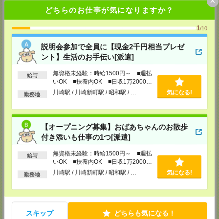
×
MAIL：
tenshoku@nikken-ts.jp
どちらのお仕事が気になりますか？
担当：採用担当
メディカルケア事業部 新宿オフィス
1
/10
東京都新宿区新宿2-3-10 新宿御苑ビル6階
TEL：0120-457-235
説明会参加で全員に【現金2千円相当プレゼ
MAIL：
tenshoku@nikken-ts.jp
ント】生活のお手伝い[派遣]
担当：採用担当
メディカルケア事業部 立川事業所
無資格未経験：時給1500円～ ■週払
給与
いOK ■扶養内OK ■日収1万2000円
東京都立川市錦町1-12-14
以上
TEL：0120-934-200
川崎駅 / 川崎新町駅 / 昭和駅 / …
気になる!
勤務地
MAIL：
tenshoku@nikken-ts.jp
担当：採用担当
メディカルケア事業部 町田オフィス
【オープニング募集】おばあちゃんのお散歩
東京都町田市森野1-7-23 大樹生命町田ビル6F
付き添いも仕事の1つ[派遣]
TEL：0120-453-285
MAIL：
tenshoku@nikken-ts.jp
担当：採用担当
無資格未経験：時給1500円～ ■週払
給与
いOK ■扶養内OK ■日収1万2000円
メディカルケア事業部 横浜オフィス
以上
川崎駅 / 川崎新町駅 / 昭和駅 / …
気になる!
勤務地
神奈川県横浜市保土ケ谷区神戸町134 横浜ビジネスパークサウスタワー
2F B区画
TEL：0120-901-799
MAIL：
tenshoku@nikken-ts.jp
担当：採用担当
スキップ
どちらも気になる！