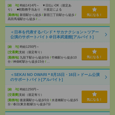
[給 与]
時給1414円～ ▼日払いOK（規定あ
り） ■初勤務手当あり ※規定による
[勤務地]
新宿駅から徒歩
/
新宿三丁目駅から徒歩
/
気になる！
高田馬場駅から徒歩
/
…
＜日本を代表するバンド＊サカナクション＞ツアー
公演のサポートバイト＠日本武道館[アルバイト]
[給 与]
時給1250円～
[交通費]
支給（規定有り）
気になる！
[勤務地]
九段下駅から徒歩5分
/
竹橋駅から徒歩10
分
/
神保町駅から徒歩15分
/
…
＜SEKAI NO OWARI＊8月15日・16日＞ドーム公演
のサポートバイト[アルバイト]
[給 与]
時給1250円～
[交通費]
支給（規定有り）
気になる！
[勤務地]
後楽園駅から徒歩5分
/
水道橋駅から徒歩5
分
/
春日(東京都)駅から徒歩7分