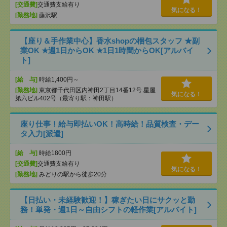
[交通費]
交通費支給有り
気になる！
[勤務地]
藤沢駅
【座り＆手作業中心】香水shopの梱包スタッフ ★副
業OK ★週1日からOK ★1日1時間からOK[アルバイ
ト]
[給 与]
時給1,400円～
[勤務地]
東京都千代田区内神田2丁目14番12号 星屋
気になる！
第六ビル402号（最寄り駅：神田駅）
座り仕事！給与即払いOK！高時給！品質検査・デー
タ入力[派遣]
[給 与]
時給1800円
[交通費]
交通費支給有り
気になる！
[勤務地]
みどりの駅から徒歩20分
【日払い・未経験歓迎！】稼ぎたい日にサクッと勤
務！単発・週1日～自由シフトの軽作業[アルバイト]