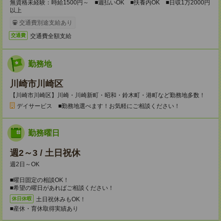
無資格未経験：時給1500円～ ■週払いOK ■扶養内OK ■日収1万2000円
以上
交通費別途支給あり
交通費全額支給
交通費
勤務地
川崎市川崎区
【川崎市川崎区】川崎・川崎新町・昭和・鈴木町・港町など勤務地多数！
デイサービス ■勤務地選べます！お気軽にご相談ください！
勤務曜日
週2～3 / 土日祝休
週2日～OK
■曜日固定の相談OK！
■希望の曜日があればご相談ください！
土日祝休みもOK！
休日休暇
■産休・育休取得実績あり