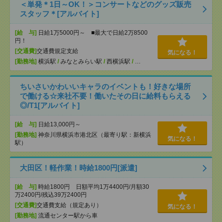
＜単発＊1日～OK！＞コンサートなどのグッズ販売
スタッフ＊[アルバイト]
[給 与]
日給1万5000円～ ■最大で日給2万8500
円！
[交通費]
交通費規定支給
気になる！
[勤務地]
横浜駅
/
みなとみらい駅
/
西横浜駅
/
…
ちいさいかわいいキャラのイベントも！好きな場所
で働ける☆来社不要！働いたその日に給料もらえる
◎/T1[アルバイト]
[給 与]
日給13,000円～
[勤務地]
神奈川県横浜市港北区（最寄り駅：新横浜
気になる！
駅）
大田区！軽作業！時給1800円[派遣]
[給 与]
時給1800円 日額平均1万4400円/月額30
万2400円/残込39万2400円
[交通費]
交通費支給（規定あり）
気になる！
[勤務地]
流通センター駅から車