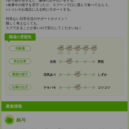
○折り紙や習字など、趣味のお手伝いをする。
○食事中の様子を見守ったり、スプーンで口に運んで食べてもらう。
○トイレやお風呂に入る時にサポートする。
何気ない日常生活のサポートがメイン！
難しく考えなくても、
スグできることが多いので安心してくださいね！
職場の雰囲気
年齢層
20代
30
40
50
60
男女比率
女性
男性
職場の様子
活気あり
しずか
仕事の仕方
テキパキ
コツコツ
募集情報
給与