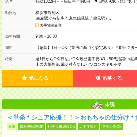
時給1322円～＋毎日手当440円 ▼日払いOK（規定あ
給与
横浜市鶴見区
勤務地
生麦駅
から徒歩
/
京急鶴見駅
/
鶴見駅
/
…
大手物流企業
9:00～18:00
勤務時間
【急募】1日～OK（業法に基づく規定あり）＊即日スタ
期間
週1日からOK
/
日払いOK
/
履歴書不要
/
40～50代活躍中
/
副
特徴
上の大量募集
/
電話対応なし
/
パソコンスキル不要
気になる！
応募する
未読
＜単発＊シニア応援！！＞おもちゃの仕分け＊
派遣
職種未経験OK
社会人未経験OK
大学生歓迎
ブランクOK