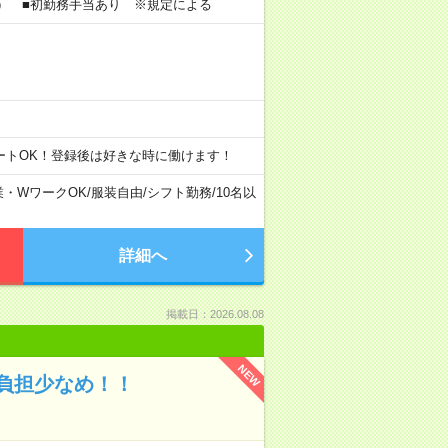
り） ■初勤務手当あり ※規定による
ートOK！登録後は好きな時に働けます！
業・WワークOK
/
服装自由
/
シフト勤務
/
10名以
詳細へ
掲載日：2026.08.08
NEW
負担少なめ！！