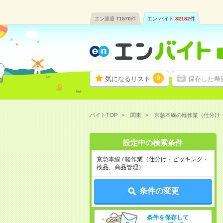
エン派遣
71570
件
エン バイト
82182
件
0
気になるリスト
保存した希
バイトTOP
関東
京急本線の軽作業（仕分け
設定中の検索条件
京急本線 / 軽作業（仕分け・ピッキング・
検品、商品管理）
条件の変更
条件を保存して