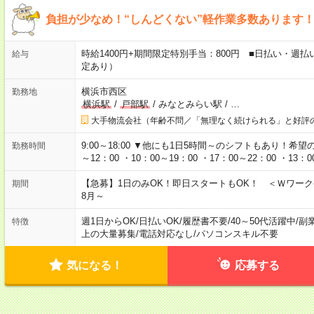
負担が少なめ！“しんどくない”軽作業多数あります
時給1400円+期間限定特別手当：800円 ■日払い・週払
給与
定あり）
横浜市西区
勤務地
横浜駅
/
戸部駅
/
みなとみらい駅
/
…
大手物流会社（年齢不問／「無理なく続けられる」と好評
9:00～18:00 ▼他にも1日5時間～のシフトもあり！希
勤務時間
～12：00 ・10：00～19：00 ・17：00～22：00 ・13：
【急募】1日のみOK！即日スタートもOK！ ＜Ｗワー
期間
8月～
週1日からOK
/
日払いOK
/
履歴書不要
/
40～50代活躍中
/
副
特徴
上の大量募集
/
電話対応なし
/
パソコンスキル不要
気になる！
応募する