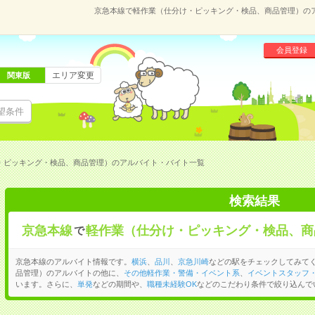
京急本線で軽作業（仕分け・ピッキング・検品、商品管理）の
会員登録
エリア変更
関東版
望条件
・ピッキング・検品、商品管理）のアルバイト・バイト一覧
検索結果
京急本線
軽作業（仕分け・ピッキング・検品、商
で
京急本線のアルバイト情報です。
横浜
、
品川
、
京急川崎
などの駅をチェックしてみて
品管理）のアルバイトの他に、
その他軽作業・警備・イベント系
、
イベントスタッフ
います。さらに、
単発
などの期間や、
職種未経験OK
などのこだわり条件で絞り込んで