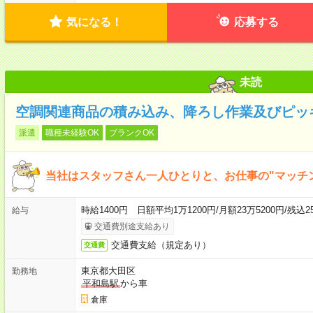
気になる！
応募する
未読
空調関連商品の積み込み、降ろし作業及びピッ
派遣
職種未経験OK
ブランクOK
当社はスタッフさん一人ひとりと、お仕事の"マッチ
時給1400円 日額平均1万1200円/月額23万5200円/残込25
給与
交通費別途支給あり
交通費支給（規定あり）
交通費
東京都大田区
勤務地
平和島駅
から車
倉庫