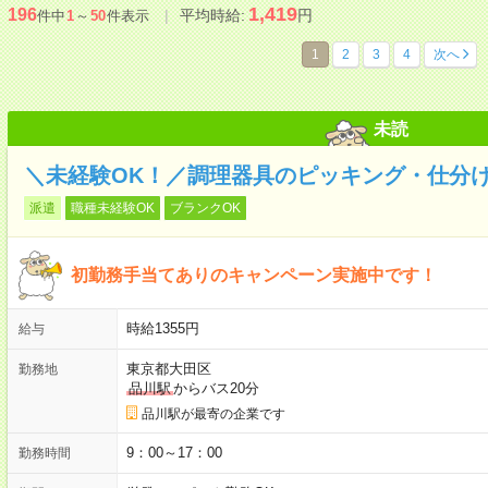
1,419
196
平均時給:
円
件中
1
～
50
件表示
1
2
3
4
次へ
未読
＼未経験OK！／調理器具のピッキング・仕分
派遣
職種未経験OK
ブランクOK
初勤務手当てありのキャンペーン実施中です！
時給1355円
給与
東京都大田区
勤務地
品川駅
からバス20分
品川駅が最寄の企業です
9：00～17：00
勤務時間