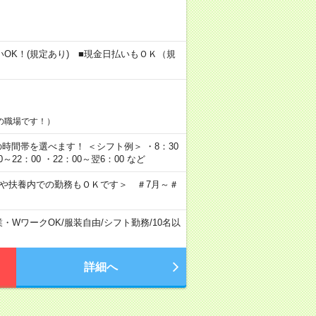
！
いOK！(規定あり) ■現金日払いもＯＫ（規
の職場です！）
望の時間帯を選べます！ ＜シフト例＞ ・8：30
00～22：00 ・22：00～翌6：00 など
クや扶養内での勤務もＯＫです＞ ＃7月～＃
業・WワークOK
/
服装自由
/
シフト勤務
/
10名以
詳細へ