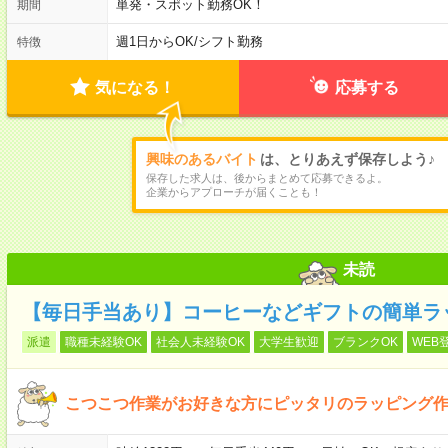
単発・スポット勤務OK！
期間
週1日からOK
/
シフト勤務
特徴
気になる！
応募する
興味のあるバイト
は、とりあえず保存しよう♪
保存した求人は、後からまとめて応募できるよ。
企業からアプローチが届くことも！
未読
【毎日手当あり】コーヒーなどギフトの簡単ラ
派遣
職種未経験OK
社会人未経験OK
大学生歓迎
ブランクOK
WEB
こつこつ作業がお好きな方にピッタリのラッピング作