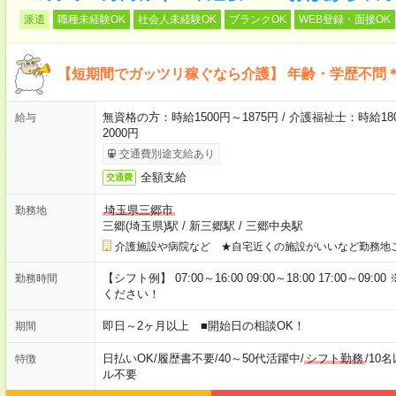
派遣
職種未経験OK
社会人未経験OK
ブランクOK
WEB登録・面接OK
【短期間でガッツリ稼ぐなら介護】 年齢・学歴不問＊
無資格の方：時給1500円～1875円 / 介護福祉士：時給180
給与
2000円
交通費別途支給あり
全額支給
交通費
埼玉県三郷市
勤務地
三郷(埼玉県)駅
/
新三郷駅
/
三郷中央駅
介護施設や病院など ★自宅近くの施設がいいなど勤務地
【シフト例】 07:00～16:00 09:00～18:00 17:00
勤務時間
ください！
即日～2ヶ月以上 ■開始日の相談OK！
期間
日払いOK
/
履歴書不要
/
40～50代活躍中
/
シフト勤務
/
10
特徴
ル不要