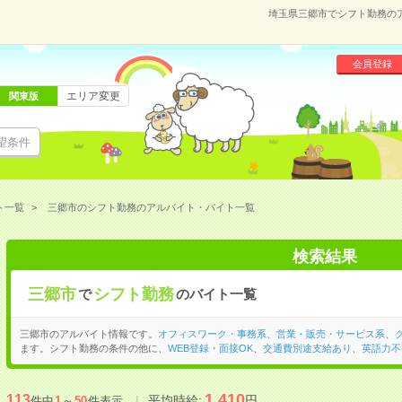
埼玉県三郷市でシフト勤務の
会員登録
エリア変更
関東版
望条件
ト一覧
三郷市のシフト勤務のアルバイト・バイト一覧
検索結果
三郷市
シフト勤務
で
のバイト一覧
三郷市のアルバイト情報です。
オフィスワーク・事務系
、
営業・販売・サービス系
、
ます。シフト勤務の条件の他に、
WEB登録・面接OK
、
交通費別途支給あり
、
英語力不
1,410
113
平均時給:
円
件中
1
～
50
件表示