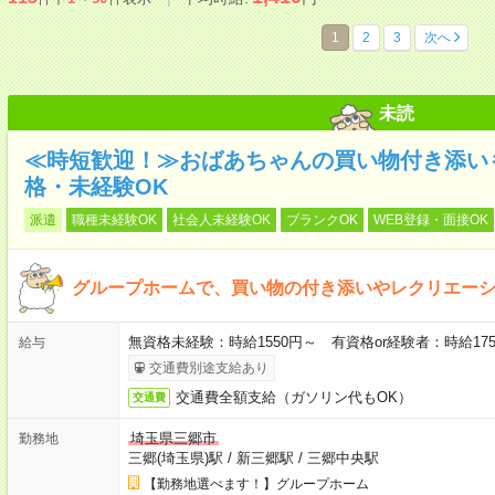
1
2
3
次へ
未読
≪時短歓迎！≫おばあちゃんの買い物付き添い
格・未経験OK
派遣
職種未経験OK
社会人未経験OK
ブランクOK
WEB登録・面接OK
グループホームで、買い物の付き添いやレクリエー
無資格未経験：時給1550円～ 有資格or経験者：時給175
給与
交通費別途支給あり
交通費全額支給（ガソリン代もOK）
交通費
埼玉県三郷市
勤務地
三郷(埼玉県)駅
/
新三郷駅
/
三郷中央駅
【勤務地選べます！】グループホーム