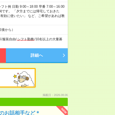
勤 9:00～18:00 早番 7:00～16:00
あくまで一例です。 「夕方までには帰宅しておきた
を有効に使いたい」 など、ご希望があれば教
日後から）
K
/
服装自由
/
シフト勤務
/
10名以上の大量募
詳細へ
掲載日：2026.08.06
NEW
んのお話相手など＊