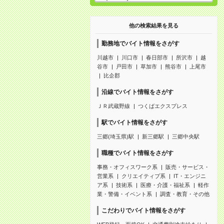
他の検索結果を見る
勤務地でバイト情報をさがす
川越市
川口市
春日部市
所沢市
越
谷市
戸田市
草加市
熊谷市
上尾市
比企郡
沿線でバイト情報をさがす
ＪＲ武蔵野線
つくばエクスプレス
駅でバイト情報をさがす
三郷(埼玉県)駅
新三郷駅
三郷中央駅
職種でバイト情報をさがす
事務・オフィスワーク系
販売・サービス・
営業系
クリエイティブ系
IT・エンジニ
ア系
技術系
医療・介護・福祉系
軽作
業・警備・イベント系
調査・教育・その他
こだわりでバイト情報をさがす