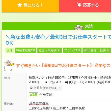
気になる！
応募する
未読
＼急な出費も安心／最短3日でお仕事スタート
OK
派遣
職種未経験OK
社会人未経験OK
ブランクOK
WEB登録・面接OK
すぐ働きたい【最短3日でお仕事スタート】 必要な
無資格の方：時給1500円～1875円 / 介護福祉士：時給180
給与
2000円 ■日払いOK ■日収例：1万2000円（時給1500
交通費別途支給あり
全額支給
交通費
埼玉県三郷市
勤務地
三郷(埼玉県)駅
/
新三郷駅
/
三郷中央駅