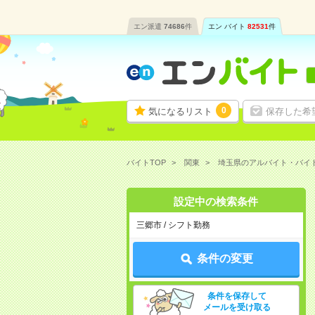
エン派遣
74686
件
エン バイト
82531
件
0
気になるリスト
保存した希
バイトTOP
関東
埼玉県のアルバイト・バイ
設定中の検索条件
三郷市 / シフト勤務
条件の変更
条件を保存して
メールを受け取る