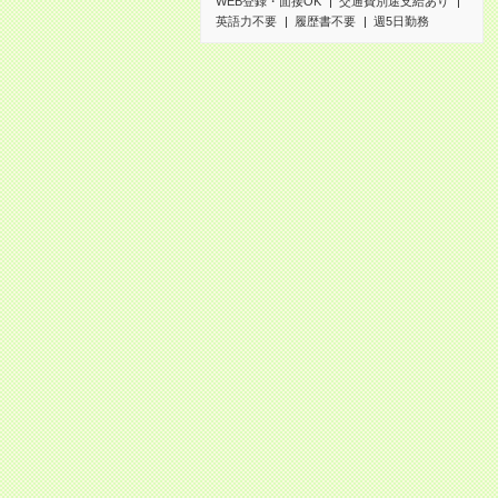
WEB登録・面接OK
交通費別途支給あり
英語力不要
履歴書不要
週5日勤務