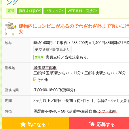
ング
派遣
職種未経験OK
ブランクOK
WEB登録・面接OK
建物内にコンビニがあるのでわざわざ外まで買いに
安
時給1400円／月収例：235,200円＝1,400円×8時間×
給与
交通費別途支給あり
実費支給／当社規定あり。
交通費
埼玉県三郷市
勤務地
三郷(埼玉県)駅からバス11分
/
三郷中央駅からバス20分
その他
(1)09:00-18:00(休憩60分)
勤務時間
3ヶ月以上／即日～長期（初回1ヶ月、以降2～3ヶ月更新
期間
履歴書不要
/
40～50代活躍中
/
服装自由
/
シフト勤務
特徴
気になる！
応募する