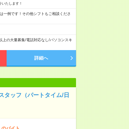
介いたします！
09:00 ※ 上記は一例です！その他シフトもご相談くださ
名以上の大量募集
/
電話対応なし
/
パソコンスキ
詳細へ
業スタッフ（パートタイム/日
！のバイト