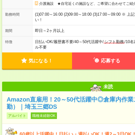
介護施設 ★自宅近くの施設など、ご希望に合わせてご紹
(1)07:00～16:00 (2)09:00～18:00 (3)17:00～
勤務時間
い！
即日～2ヶ月以上
期間
日払いOK
/
履歴書不要
/
40～50代活躍中
/
シフト勤務
/
10
特徴
ル不要
気になる！
応募する
未読
Amazon直雇用！20～50代活躍中◎倉庫内作
勤）｜埼玉三郷DS
アルバイト
職種未経験OK
60歳以上活躍中！日払い・週払いOK！週2～3日OK