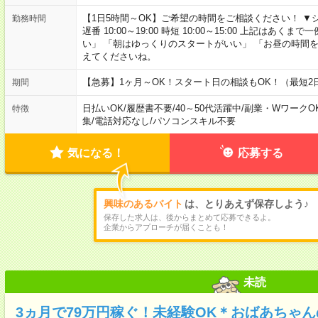
【1日5時間～OK】ご希望の時間をご相談ください！ ▼シフト例 日
勤務時間
遅番 10:00～19:00 時短 10:00～15:00 上記は
い」 「朝はゆっくりのスタートがいい」 「お昼の時間
えてくださいね。
【急募】1ヶ月～OK！スタート日の相談もOK！（最短2
期間
日払いOK
/
履歴書不要
/
40～50代活躍中
/
副業・WワークO
特徴
集
/
電話対応なし
/
パソコンスキル不要
気になる！
応募する
興味のあるバイト
は、とりあえず保存しよう♪
保存した求人は、後からまとめて応募できるよ。
企業からアプローチが届くことも！
未読
3ヵ月で79万円稼ぐ！未経験OK＊おばあちゃ