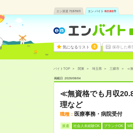
エン派遣
71570
件
エン バイト
82182
件
0
気になるリスト
保存した希
バイトTOP
関東
埼玉県
三郷市
≪無
掲載日 :
2026
/
08
/
04
≪無資格でも月収20
理など
医療事務・病院受付
職種：
派遣
社会人未経験OK
ブランクOK
W