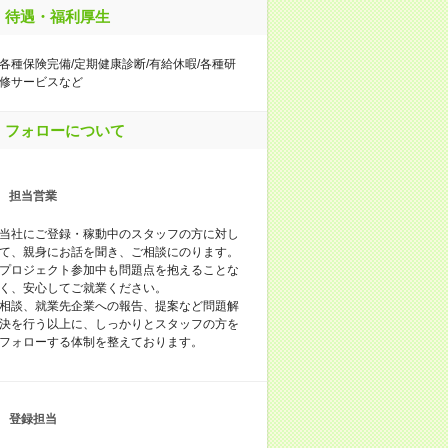
待遇・福利厚生
各種保険完備/定期健康診断/有給休暇/各種研
修サービスなど
フォローについて
担当営業
当社にご登録・稼動中のスタッフの方に対し
て、親身にお話を聞き、ご相談にのります。
プロジェクト参加中も問題点を抱えることな
く、安心してご就業ください。
相談、就業先企業への報告、提案など問題解
決を行う以上に、しっかりとスタッフの方を
フォローする体制を整えております。
登録担当