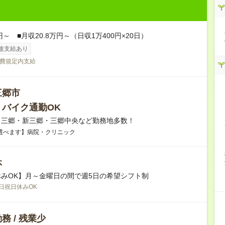
円～ ■月収20.8万円～（日収1万400円×20日）
途支給あり
費規定内支給
三郷市
・バイク通勤OK
】三郷・新三郷・三郷中央など勤務地多数！
選べます】病院・クリニック
休
みOK】月～金曜日の間で週5日の希望シフト制
日祝日休みOK
務 / 残業少