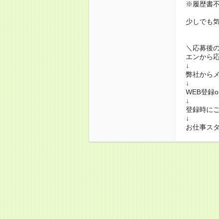
※履歴書不
少しでも
＼応募後
エンから
↓
弊社から
↓
WEB登録
↓
登録時に
↓
お仕事ス