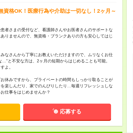
無資格OK！医療行為や介助は一切なし！2ヶ月～
や患者さまの受付など、看護師さんやお医者さんのサポートな
はありませんので、無資格・ブランクありの方も安心してはじ
、みなさんから丁寧にお教えいただけますので、ムリなくお仕
な…”と不安な方は、2ヶ月の短期からはじめることも可能。
ますよ。
ずお休みですから、プライベートの時間もしっかり取ることが
ーを楽しんだり、家でのんびりしたり…毎週リフレッシュしな
いお仕事をはじめませんか？
応募する