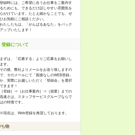
登録時には、ご希望に合うお仕事をご案内す
るためにも、できるだけ話しやすい雰囲気を
心がけています。たとえ細かなことでも、ぜ
ひお気軽にご相談ください。
わたしたちは、「がんばるあなた」をバック
アップいたします！
登録について
まずは、「応募する」よりご応募をお願いし
ます。
その後、弊社よりメールをお送り致しますの
で、そのメールにて「面接なしのWEB登録」
か、実際にお越しいただく「登録会」を選択
できます！
［登録］⇒［お仕事案内］⇒［就業］までの
迅速さは、スタッフサービスグループならで
はの特徴です。
※現在は、Web登録を推奨しております。
持ち物