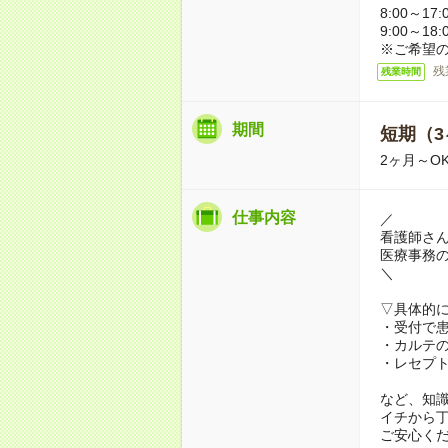
8:00～17:
9:00～18
※ご希望
残
残業時間
期間
短期（3
2ヶ月～O
仕事内容
／
看護師さん
医療事務
＼
▽具体的
・受付で
・カルテ
・レセプ
など、知
イチから
ご安心く