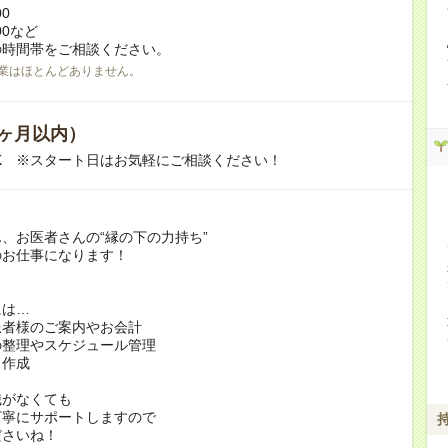
00
:00など
の時間帯をご相談ください。
業はほとんどありません。
ヶ月以内）
K ※スタート日はお気軽にご相談ください！
、お医者さんの“縁の下の力持ち”
のお仕事になります！
には…
患者様のご案内やお会計
の整理やスケジュール管理
ト作成
識がなくても
丁寧にサポートしますので
ださいね！