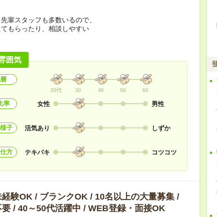
く先輩スタッフも多数いるので、
えてもらったり、相談しやすい
！
雰囲気
層
20代
30
40
50
60
比率
女性
男性
様子
活気あり
しずか
仕方
テキパキ
コツコツ
験OK / ブランクOK / 10名以上の大量募集 /
 / 40～50代活躍中 / WEB登録・面接OK