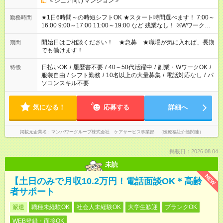
＜シニア向けマンション＞
★1日6時間～の時短シフトOK ★スタート時間選べます！ 7:00～
勤務時間
16:00 9:00～17:00 11:00～19:00 など 残業なし！ ※Wワークの
場合、他のお仕事と合わせ週40時間超の就業はご案内できませ
ん ※法令に基づき、週20時間以上勤務は社会保険への加入対象
開始日はご相談ください！ ★急募 ★職場が気に入れば、長期
期間
となります ※労働者派遣法（日雇い派遣の原則禁止）により、
でも働けます！
短時間・短期間の就業はご案内が難しい場合があります
日払いOK
/
履歴書不要
/
40～50代活躍中
/
副業・WワークOK
/
特徴
服装自由
/
シフト勤務
/
10名以上の大量募集
/
電話対応なし
/
パ
ソコンスキル不要
気になる！
応募する
詳細へ
掲載元企業名
マンパワーグループ株式会社 ケアサービス事業部 （医療福祉介護関連）
掲載日：2026.08.04
未読
NEW
【土日のみで月収10.2万円！電話面談OK＊高齢
者サポート
派遣
職種未経験OK
社会人未経験OK
大学生歓迎
ブランクOK
WEB登録・面接OK