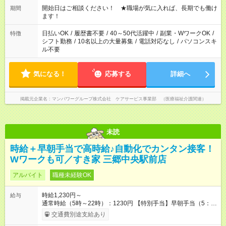
週40時間超の就業はご案内できません ※法令に基づき、週20時
開始日はご相談ください！ ★職場が気に入れば、長期でも働け
期間
間以上勤務は社会保険への加入対象となります ※労働者派遣法
ます！
（日雇い派遣の原則禁止）により、短時間・短期間の就業はご
案内が難しい場合があります
日払いOK
/
履歴書不要
/
40～50代活躍中
/
副業・WワークOK
/
特徴
シフト勤務
/
10名以上の大量募集
/
電話対応なし
/
パソコンスキ
ル不要
気になる！
応募する
詳細へ
掲載元企業名
マンパワーグループ株式会社 ケアサービス事業部 （医療福祉介護関連）
未読
時給＋早朝手当で高時給♪自動化でカンタン接客！
Wワークも可／すき家 三郷中央駅前店
アルバイト
職種未経験OK
時給1,230円～
給与
通常時給（5時～22時）：1230円 【特別手当】早朝手当（5：
00-9：00）時給+150円 【試用期間】試用期間あり 試用期間の
交通費別途支給あり
長さ：1ヶ月 雇用形態、給与は本採用時と同じです。 試用期間