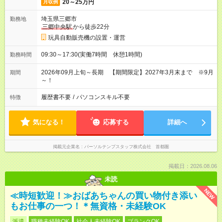
20～25万円
月収例
埼玉県三郷市
勤務地
三郷中央駅
から徒歩22分
玩具自動販売機の設置・運営
09:30～17:30(実働7時間 休憩1時間)
勤務時間
2026年09月上旬～長期 【期間限定】2027年3月末まで ※9月
期間
～！
履歴書不要
/
パソコンスキル不要
特徴
気になる！
応募する
詳細へ
掲載元企業名
パーソルテンプスタッフ株式会社 首都圏
掲載日：2026.08.06
未読
NEW
≪時短歓迎！≫おばあちゃんの買い物付き添い
もお仕事の一つ！＊無資格・未経験OK
派遣
職種未経験OK
社会人未経験OK
ブランクOK