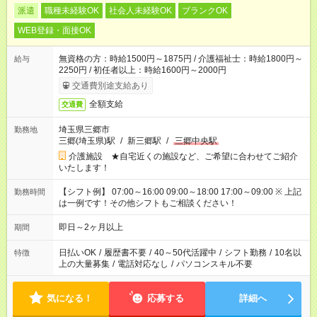
派遣
職種未経験OK
社会人未経験OK
ブランクOK
WEB登録・面接OK
無資格の方：時給1500円～1875円 / 介護福祉士：時給1800円～
給与
2250円 / 初任者以上：時給1600円～2000円
交通費別途支給あり
全額支給
交通費
埼玉県三郷市
勤務地
三郷(埼玉県)駅
/
新三郷駅
/
三郷中央駅
介護施設 ★自宅近くの施設など、ご希望に合わせてご紹介
いたします！
【シフト例】 07:00～16:00 09:00～18:00 17:00～09:00 ※ 上記
勤務時間
は一例です！その他シフトもご相談ください！
即日～2ヶ月以上
期間
日払いOK
/
履歴書不要
/
40～50代活躍中
/
シフト勤務
/
10名以
特徴
上の大量募集
/
電話対応なし
/
パソコンスキル不要
気になる！
応募する
詳細へ