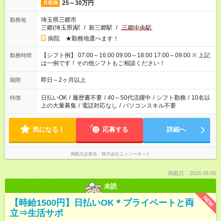
25～30万円
月収例
埼玉県三郷市
勤務地
三郷(埼玉県)駅
/
新三郷駅
/
三郷中央駅
病院 ★勤務地選べます！
【シフト例】 07:00～16:00 09:00～18:00 17:00～09:00 ※ 上記
勤務時間
は一例です！その他シフトもご相談ください！
即日～2ヶ月以上
期間
日払いOK
/
履歴書不要
/
40～50代活躍中
/
シフト勤務
/
10名以
特徴
上の大量募集
/
電話対応なし
/
パソコンスキル不要
気になる！
応募する
詳細へ
掲載元企業名
株式会社ニッソーネット
掲載日：2026.08.05
未読
NEW
【時給1500円】日払いOK＊プライベートと両
立⇒生活サポ