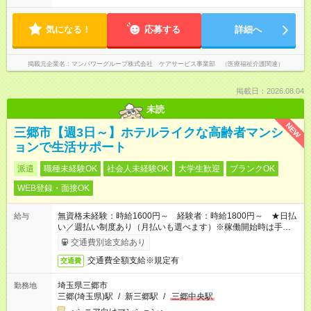
気になる！
応募する
詳細へ
掲載元企業名
マンパワーグループ株式会社 ケアサービス事業部 （医療福祉介護関連）
掲載日：2026.08.04
未読
NEW
三郷市【週3日～】ホテルライクな高齢者マンシ
ョンで生活サポート
派遣
職種未経験OK
社会人未経験OK
大学生歓迎
ブランクOK
WEB登録・面接OK
無資格未経験：時給1600円～ 経験者：時給1800円～ ★日払
給与
い／週払い制度あり（月払いも選べます）※稼働開始時は手続き
完了次第のお支払いとなります。
交通費別途支給あり
交通費全額支給※規定有
交通費
埼玉県三郷市
勤務地
三郷(埼玉県)駅
/
新三郷駅
/
三郷中央駅