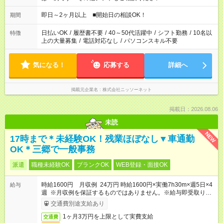
即日～2ヶ月以上 ■開始日の相談OK！
期間
日払いOK
/
履歴書不要
/
40～50代活躍中
/
シフト勤務
/
10名以
特徴
上の大量募集
/
電話対応なし
/
パソコンスキル不要
気になる！
応募する
詳細へ
掲載元企業名
株式会社ニッソーネット
掲載日：2026.08.06
未読
NEW
17時まで＊未経験OK！残業ほぼなし▼車通勤
OK＊三郷で一般事務
派遣
職種未経験OK
ブランクOK
WEB登録・面接OK
時給1600円 月収例 24万円 時給1600円×実働7h30m×週5日×4
給与
週 ※月収例を保証するものではありません。※給与即受取りサ
ービス利用可（利用条件有）
交通費別途支給あり
1ヶ月3万円を上限として実費支給
交通費