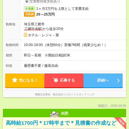
交通費別途支給あり
1ヶ月3万円を上限として実費支給
交通費
20～25万円
月収例
埼玉県三郷市
勤務地
三郷中央駅
から徒歩20分
ホテル・レジャ－業
10:00-18:00（休憩60分）実働7時間（残業少なめ！）
勤務時間
即日～長期 ※開始日相談OK
期間
履歴書不要
/
服装自由
特徴
気になる！
応募する
詳細へ
掲載元企業名
株式会社リクルートスタッフィング
掲載日：2026.08.05
未読
NEW
高時給1700円＊17時半まで＊見積書の作成など