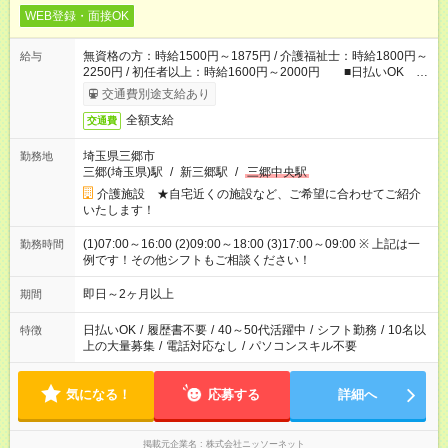
WEB登録・面接OK
無資格の方：時給1500円～1875円 / 介護福祉士：時給1800円～
給与
2250円 / 初任者以上：時給1600円～2000円 ■日払いOK ■
日収例：1万2000円（時給1500円×8h）
交通費別途支給あり
全額支給
交通費
埼玉県三郷市
勤務地
三郷(埼玉県)駅
/
新三郷駅
/
三郷中央駅
介護施設 ★自宅近くの施設など、ご希望に合わせてご紹介
いたします！
(1)07:00～16:00 (2)09:00～18:00 (3)17:00～09:00 ※ 上記は一
勤務時間
例です！その他シフトもご相談ください！
即日～2ヶ月以上
期間
日払いOK
/
履歴書不要
/
40～50代活躍中
/
シフト勤務
/
10名以
特徴
上の大量募集
/
電話対応なし
/
パソコンスキル不要
気になる！
応募する
詳細へ
掲載元企業名
株式会社ニッソーネット