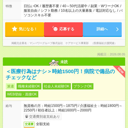
短時間・短期間の就業はご案内が難しい場合があります
日払いOK
/
履歴書不要
/
40～50代活躍中
/
副業・WワークOK
/
特徴
服装自由
/
シフト勤務
/
10名以上の大量募集
/
電話対応なし
/
パ
ソコンスキル不要
気になる！
応募する
詳細へ
掲載元企業名
マンパワーグループ株式会社 ケアサービス事業部 （医療福祉介護関連）
掲載日：2026.08.05
未読
NEW
＜医療行為はナシ＞時給1500円！病院で備品の
チェックなど
派遣
職種未経験OK
社会人未経験OK
ブランクOK
WEB登録・面接OK
無資格の方：時給1500円～1875円 / 介護福祉士：時給1800円～
給与
2250円 / 初任者以上：時給1600円～2000円
交通費別途支給あり
全額支給
交通費