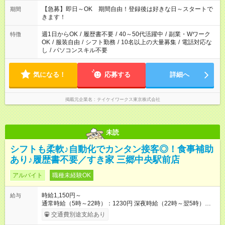
【急募】即日～OK 期間自由！登録後は好きな日～スタートで
期間
きます！
週1日からOK
/
履歴書不要
/
40～50代活躍中
/
副業・Wワーク
特徴
OK
/
服装自由
/
シフト勤務
/
10名以上の大量募集
/
電話対応な
し
/
パソコンスキル不要
気になる！
応募する
詳細へ
掲載元企業名
テイケイワークス東京株式会社
未読
シフトも柔軟♪自動化でカンタン接客◎！食事補助
あり♪履歴書不要／すき家 三郷中央駅前店
アルバイト
職種未経験OK
時給1,150円～
給与
通常時給（5時～22時）：1230円 深夜時給（22時～翌5時）：
1538円 高校生時給：1150円 【特別手当】早朝手当（5：00-9：
交通費別途支給あり
00）時給+150円 【試用期間】試用期間あり 試用期間の長さ：1