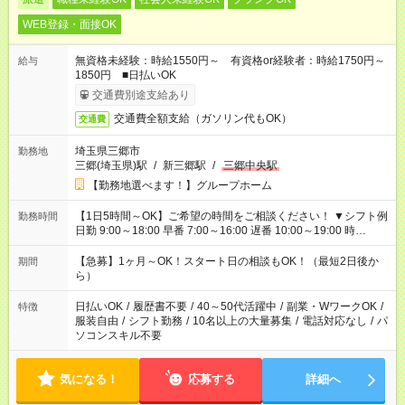
WEB登録・面接OK
無資格未経験：時給1550円～ 有資格or経験者：時給1750円～
給与
1850円 ■日払いOK
交通費別途支給あり
交通費全額支給（ガソリン代もOK）
交通費
埼玉県三郷市
勤務地
三郷(埼玉県)駅
/
新三郷駅
/
三郷中央駅
【勤務地選べます！】グループホーム
【1日5時間～OK】ご希望の時間をご相談ください！ ▼シフト例
勤務時間
日勤 9:00～18:00 早番 7:00～16:00 遅番 10:00～19:00 時
短 10:00～15:00 上記はあくまで一例です。 「夕方までには帰宅
しておきたい」 「朝はゆっくりのスタートがいい」 「お昼の時
【急募】1ヶ月～OK！スタート日の相談もOK！（最短2日後か
期間
間を有効に使いたい」 など、ご希望があれば教えてください
ら）
ね。
日払いOK
/
履歴書不要
/
40～50代活躍中
/
副業・WワークOK
/
特徴
服装自由
/
シフト勤務
/
10名以上の大量募集
/
電話対応なし
/
パ
ソコンスキル不要
気になる！
応募する
詳細へ