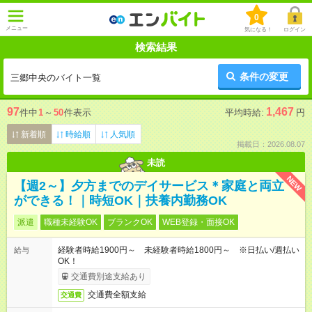
0
メニュー
気になる！
ログイン
検索結果
条件の変更
三郷中央のバイト一覧
97
1,467
件中
1
～
50
件表示
平均時給:
円
新着順
時給順
人気順
掲載日：2026.08.07
未読
NEW
【週2～】夕方までのデイサービス＊家庭と両立
ができる！｜時短OK｜扶養内勤務OK
派遣
職種未経験OK
ブランクOK
WEB登録・面接OK
経験者時給1900円～ 未経験者時給1800円～ ※日払い/週払い
給与
OK！
交通費別途支給あり
交通費全額支給
交通費