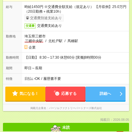
時給1450円 ※交通費全額支給（規定あり） 【月収例】25.0万円
給与
（20日勤務＋残業10h）
交通費別途支給あり
交通費支給あり
交通費
埼玉県三郷市
勤務地
三郷中央駅
/
北松戸駅
/
馬橋駅
企業
【日勤】 8:30～17:30 休憩60分 [実働]8時間00分
勤務時間
即日～長期
期間
日払いOK
/
履歴書不要
特徴
気になる！
応募する
詳細へ
掲載元企業名
パーソルファクトリーパートナーズ株式会社
掲載日：2026.08.05
未読