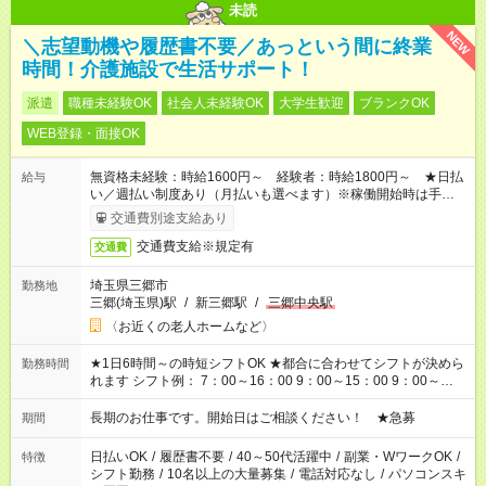
未読
NEW
＼志望動機や履歴書不要／あっという間に終業
時間！介護施設で生活サポート！
派遣
職種未経験OK
社会人未経験OK
大学生歓迎
ブランクOK
WEB登録・面接OK
無資格未経験：時給1600円～ 経験者：時給1800円～ ★日払
給与
い／週払い制度あり（月払いも選べます）※稼働開始時は手続き
完了次第のお支払いとなります。
交通費別途支給あり
交通費支給※規定有
交通費
埼玉県三郷市
勤務地
三郷(埼玉県)駅
/
新三郷駅
/
三郷中央駅
〈お近くの老人ホームなど〉
★1日6時間～の時短シフトOK ★都合に合わせてシフトが決めら
勤務時間
れます シフト例： 7：00～16：00 9：00～15：00 9：00～
18：00 11：00～20：00 など ※Wワークの場合、他のお仕事と
合わせ週40時間超の就業はご案内できません ※法令に基づき、
長期のお仕事です。開始日はご相談ください！ ★急募
期間
週20時間以上勤務は社会保険への加入対象となります ※労働者
派遣法（日雇い派遣の原則禁止）により、短時間・短期間の就
日払いOK
/
履歴書不要
/
40～50代活躍中
/
副業・WワークOK
/
特徴
業はご案内が難しい場合があります
シフト勤務
/
10名以上の大量募集
/
電話対応なし
/
パソコンスキ