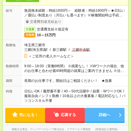
無資格未経験：時給1600円～ 経験者：時給1800円～★日払い
給与
／週払い制度あり（月払いも選べます）※稼働開始時は手続き完
了次第のお支払いとなります。
交通費別途支給あり
交通費支給※規定有
交通費
10～15万円
月収例
埼玉県三郷市
勤務地
三郷(埼玉県)駅
/
新三郷駅
/
三郷中央駅
＜ご近所の老人ホームなど＞
9:00～18:00（実働8時間） ※残業なし！ ※Wワークの場合、他
勤務時間
のお仕事と合わせ週40時間超の就業はご案内できません ※法令
に基づき、週20時間以上勤務は社会保険への加入対象となりま
す ※労働者派遣法（日雇い派遣の原則禁止）により、短時間・
長期のお仕事です。開始日はご相談ください！ ★急募
期間
短期間の就業はご案内が難しい場合があります
日払いOK
/
履歴書不要
/
40～50代活躍中
/
副業・WワークOK
/
特徴
服装自由
/
シフト勤務
/
10名以上の大量募集
/
電話対応なし
/
パ
ソコンスキル不要
気になる！
応募する
詳細へ
掲載元企業名
マンパワーグループ株式会社 ケアサービス事業部 （医療福祉介護関連）