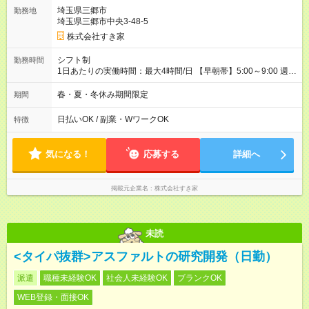
の実態は30日（※条件変更なし）ですが、切り上げで一ヶ月と
埼玉県三郷市
勤務地
させていただきます。 研修制度あり：15時間(研修中も同時給）
埼玉県三郷市中央3-48-5
株式会社すき家
シフト制
勤務時間
1日あたりの実働時間：最大4時間/日 【早朝帯】5:00～9:00 週2
日～・1日2h～OK◎ 勤務時間や曜日はご相談ください。
春・夏・冬休み期間限定
期間
日払いOK / 副業・WワークOK
特徴
気になる！
応募する
詳細へ
掲載元企業名
株式会社すき家
未読
<タイパ抜群>アスファルトの研究開発（日勤）
派遣
職種未経験OK
社会人未経験OK
ブランクOK
WEB登録・面接OK