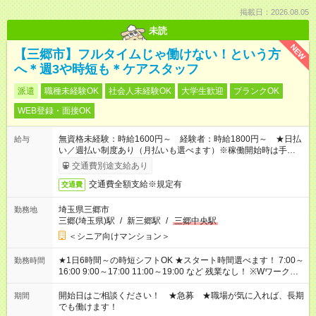
掲載日：2026.08.05
未読
NEW
【三郷市】フルタイムじゃ働けない！という方
へ＊週3や時短も＊ケアスタッフ
派遣
職種未経験OK
社会人未経験OK
大学生歓迎
ブランクOK
WEB登録・面接OK
無資格未経験：時給1600円～ 経験者：時給1800円～ ★日払
給与
い／週払い制度あり（月払いも選べます）※稼働開始時は手続き
完了次第のお支払いとなります。
交通費別途支給あり
交通費全額支給※規定有
交通費
埼玉県三郷市
勤務地
三郷(埼玉県)駅
/
新三郷駅
/
三郷中央駅
＜シニア向けマンション＞
★1日6時間～の時短シフトOK ★スタート時間選べます！ 7:00～
勤務時間
16:00 9:00～17:00 11:00～19:00 など 残業なし！ ※Wワークの
場合、他のお仕事と合わせ週40時間超の就業はご案内できませ
ん ※法令に基づき、週20時間以上勤務は社会保険への加入対象
開始日はご相談ください！ ★急募 ★職場が気に入れば、長期
期間
となります ※労働者派遣法（日雇い派遣の原則禁止）により、
でも働けます！