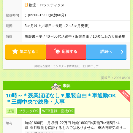
物流・ロジスティクス
(1)09:00-15:00(休憩60分)
勤務時間
3ヶ月以上／即日～長期（2～3ヶ月更新）
期間
履歴書不要
/
40～50代活躍中
/
服装自由
/
10名以上の大量募集
特徴
気になる！
応募する
詳細へ
掲載元企業名
ランスタッド株式会社 北日本エリア
掲載日：2026.08.06
未読
NEW
10時～＊残業ほぼなし▼服装自由＊車通勤OK
＊三郷中央で総務・人事
派遣
ブランクOK
WEB登録・面接OK
時給1600円 月収例 22万円 時給1600円×実働7h×週5日×4
給与
週 ※月収例を保証するものではありません。※給与即受取りサ
ービス利用可（利用条件有）