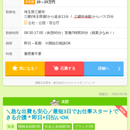
20～25万円
月収例
埼玉県三郷市
勤務地
三郷(埼玉県)駅から徒歩11分
/
三郷中央駅
からバス15分
公社・公団・官公庁
08:30-17:00（休憩60分）実働7時間30分（残業少なめ！）
勤務時間
即日～長期 ※開始日相談OK
期間
履歴書不要
特徴
気になる！
応募する
詳細へ
掲載元企業名
株式会社リクルートスタッフィング
掲載日：2026.08.06
未読
NEW
＼急な出費も安心／最短3日でお仕事スタートで
きる介護＊即日×日払いOK
派遣
職種未経験OK
社会人未経験OK
ブランクOK