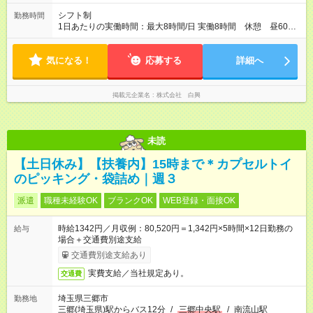
シフト制
勤務時間
1日あたりの実働時間：最大8時間/日 実働8時間 休憩 昼60
分 途中休憩10分 工場稼働により残業時間に変動があります
気になる！
応募する
詳細へ
掲載元企業名
株式会社 白興
未読
【土日休み】【扶養内】15時まで＊カプセルトイ
のピッキング・袋詰め｜週３
派遣
職種未経験OK
ブランクOK
WEB登録・面接OK
時給1342円／月収例：80,520円＝1,342円×5時間×12日勤務の
給与
場合＋交通費別途支給
交通費別途支給あり
実費支給／当社規定あり。
交通費
埼玉県三郷市
勤務地
三郷(埼玉県)駅からバス12分
/
三郷中央駅
/
南流山駅