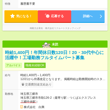
履歴書不要
特徴
気になる！
応募する
詳細へ
掲載元企業名
株式会社リクルートスタッフィング
未読
時給1,400円！年間休日数120日！20・30代中心に
活躍中！工場勤務フルタイムパート募集
アルバイト
職種未経験OK
時給1,400円～1,400円
給与
12/21から待遇改定となります。 掲載時給は勤務開始時のスター
ト時給です。昇給あり。 【試用期間】試用期間あり 試用期間の
交通費別途支給あり
長さ：3ヶ月 雇用形態、給与は本採用時と同じです。
埼玉県三郷市
勤務地
埼玉県三郷市市助126-2（最寄り駅：つくばエクスプレス
三郷中央駅
）
株式会社 白興