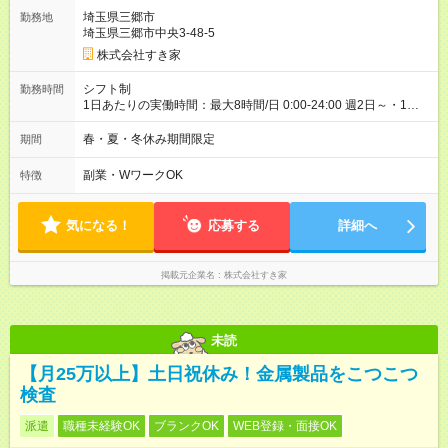
ヶ月 雇用形態、給与は本採用時と同じです。 試用期間の実態は
埼玉県三郷市
勤務地
30日（※条件変更なし）ですが、切り上げで一ヶ月とさせてい
埼玉県三郷市中央3-48-5
ただきます。 研修制度あり：15時間(研修中も同時給）
株式会社すき家
シフト制
勤務時間
1日あたりの実働時間：最大8時間/日 0:00-24:00 週2日～・1日
2h～OK ＜シフト例＞ 〇朝帯 5:00-9:00 〇昼帯 9:00-14:00 〇午
後帯 14:00-18:00 〇夜帯 18:00-22:00 〇深夜帯 22:00-翌5:00 基
春・夏・冬休み期間限定
期間
本は固定シフトですが家庭の都合などイレギュラーには対応し
ます♪
副業・WワークOK
特徴
気になる！
応募する
詳細へ
掲載元企業名
株式会社すき家
未読
【月25万以上】土日祝休み！金属製品をこつこつ
検査
派遣
職種未経験OK
ブランクOK
WEB登録・面接OK