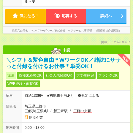
ル不要
気になる！
応募する
詳細へ
掲載元企業名
マンパワーグループ株式会社 ケアサービス事業部 （医療福祉介護関連）
掲載日：2026.08.07
未読
NEW
＼シフト＆髪色自由＊WワークOK／雑誌にササ
っと付録を付けるお仕事＊単発OK！
派遣
職種未経験OK
社会人未経験OK
大学生歓迎
ブランクOK
WEB登録・面接OK
時給1339円 ■初勤務手当あり ※規定による
給与
埼玉県三郷市
勤務地
三郷(埼玉県)駅
/
新三郷駅
/
三郷中央駅
物流企業
9:00～18:00
勤務時間