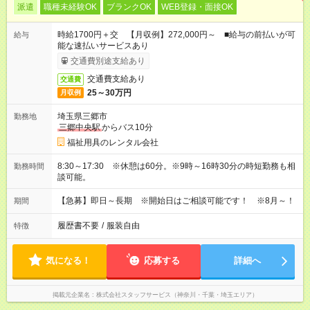
派遣
職種未経験OK
ブランクOK
WEB登録・面接OK
時給1700円＋交 【月収例】272,000円～ ■給与の前払いが可
給与
能な速払いサービスあり
交通費別途支給あり
交通費支給あり
交通費
25～30万円
月収例
埼玉県三郷市
勤務地
三郷中央駅
からバス10分
福祉用具のレンタル会社
8:30～17:30 ※休憩は60分。※9時～16時30分の時短勤務も相
勤務時間
談可能。
【急募】即日～長期 ※開始日はご相談可能です！ ※8月～！
期間
履歴書不要
/
服装自由
特徴
気になる！
応募する
詳細へ
掲載元企業名
株式会社スタッフサービス（神奈川・千葉・埼玉エリア）