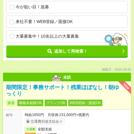
今が狙い目！急募
来社不要！WEB登録／面接OK
大量募集中！10名以上の大量募集
追加して再検索！
掲載日：2026.08.06
未読
NEW
期間限定！事務サポート！残業ほぼなし！朝ゆ
っくり
派遣
職種未経験OK
ブランクOK
WEB登録・面接OK
時給1650円 月収例 231,000円+残業代
給与
交通費別途支給あり
全額支給
交通費