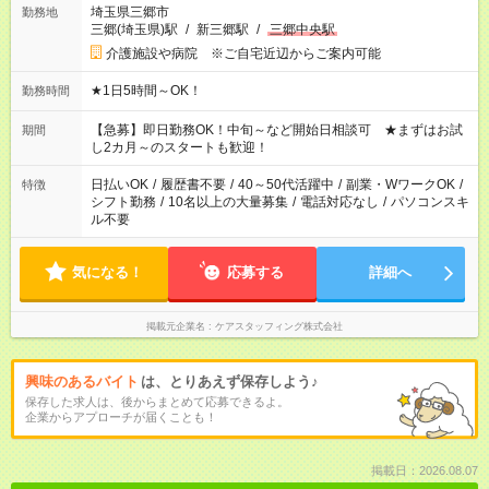
埼玉県三郷市
勤務地
三郷(埼玉県)駅
/
新三郷駅
/
三郷中央駅
介護施設や病院 ※ご自宅近辺からご案内可能
★1日5時間～OK！
勤務時間
【急募】即日勤務OK！中旬～など開始日相談可 ★まずはお試
期間
し2カ月～のスタートも歓迎！
日払いOK
/
履歴書不要
/
40～50代活躍中
/
副業・WワークOK
/
特徴
シフト勤務
/
10名以上の大量募集
/
電話対応なし
/
パソコンスキ
ル不要
気になる！
応募する
詳細へ
掲載元企業名
ケアスタッフィング株式会社
興味のあるバイト
は、とりあえず保存しよう♪
保存した求人は、後からまとめて応募できるよ。
企業からアプローチが届くことも！
掲載日：2026.08.07