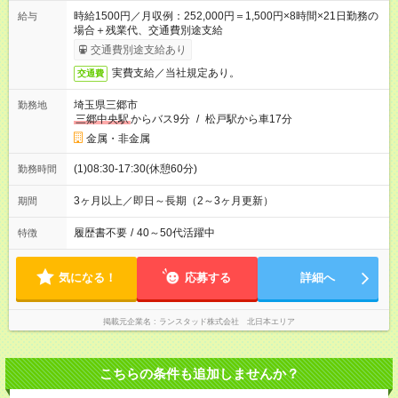
時給1500円／月収例：252,000円＝1,500円×8時間×21日勤務の
給与
場合＋残業代、交通費別途支給
交通費別途支給あり
実費支給／当社規定あり。
交通費
埼玉県三郷市
勤務地
三郷中央駅
からバス9分
/
松戸駅から車17分
金属・非金属
(1)08:30-17:30(休憩60分)
勤務時間
3ヶ月以上／即日～長期（2～3ヶ月更新）
期間
履歴書不要
/
40～50代活躍中
特徴
気になる！
応募する
詳細へ
掲載元企業名
ランスタッド株式会社 北日本エリア
こちらの条件も追加しませんか？