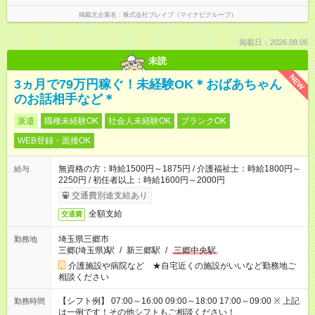
掲載元企業名
株式会社ブレイブ（マイナビグループ）
掲載日：2026.08.06
未読
NEW
3ヵ月で79万円稼ぐ！未経験OK＊おばあちゃん
のお話相手など＊
派遣
職種未経験OK
社会人未経験OK
ブランクOK
WEB登録・面接OK
無資格の方：時給1500円～1875円 / 介護福祉士：時給1800円～
給与
2250円 / 初任者以上：時給1600円～2000円
交通費別途支給あり
全額支給
交通費
埼玉県三郷市
勤務地
三郷(埼玉県)駅
/
新三郷駅
/
三郷中央駅
介護施設や病院など ★自宅近くの施設がいいなど勤務地ご
相談ください
【シフト例】 07:00～16:00 09:00～18:00 17:00～09:00 ※ 上記
勤務時間
は一例です！その他シフトもご相談ください！