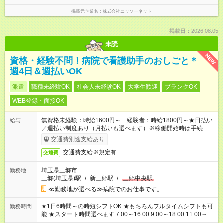
掲載元企業名
株式会社ニッソーネット
掲載日：2026.08.05
未読
NEW
資格・経験不問！病院で看護助手のおしごと＊
週4日＆週払いOK
派遣
職種未経験OK
社会人未経験OK
大学生歓迎
ブランクOK
WEB登録・面接OK
無資格未経験：時給1600円～ 経験者：時給1800円～★日払い
給与
／週払い制度あり（月払いも選べます）※稼働開始時は手続き完
了次第のお支払いとなります。
交通費別途支給あり
交通費支給※規定有
交通費
埼玉県三郷市
勤務地
三郷(埼玉県)駅
/
新三郷駅
/
三郷中央駅
≪勤務地が選べる≫病院でのお仕事です。
★1日6時間～の時短シフトOK ★もちろんフルタイムシフトも可
勤務時間
能 ★スタート時間選べます 7:00～16:00 9:00～18:00 11:00～
20:00 など 残業なし！ ※Wワークの場合、他のお仕事と合わせ