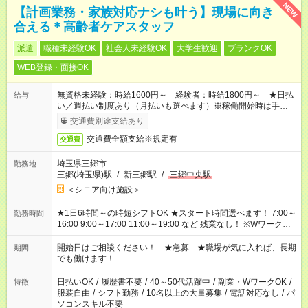
NEW
【計画業務・家族対応ナシも叶う】現場に向き
合える＊高齢者ケアスタッフ
派遣
職種未経験OK
社会人未経験OK
大学生歓迎
ブランクOK
WEB登録・面接OK
無資格未経験：時給1600円～ 経験者：時給1800円～ ★日払
給与
い／週払い制度あり（月払いも選べます）※稼働開始時は手続き
完了次第のお支払いとなります。
交通費別途支給あり
交通費全額支給※規定有
交通費
埼玉県三郷市
勤務地
三郷(埼玉県)駅
/
新三郷駅
/
三郷中央駅
＜シニア向け施設＞
★1日6時間～の時短シフトOK ★スタート時間選べます！ 7:00～
勤務時間
16:00 9:00～17:00 11:00～19:00 など 残業なし！ ※Wワークの
場合、他のお仕事と合わせ週40時間超の就業はご案内できませ
ん ※法令に基づき、週20時間以上勤務は社会保険への加入対象
開始日はご相談ください！ ★急募 ★職場が気に入れば、長期
期間
となります ※労働者派遣法（日雇い派遣の原則禁止）により、
でも働けます！
短時間・短期間の就業はご案内が難しい場合があります
日払いOK
/
履歴書不要
/
40～50代活躍中
/
副業・WワークOK
/
特徴
服装自由
/
シフト勤務
/
10名以上の大量募集
/
電話対応なし
/
パ
ソコンスキル不要