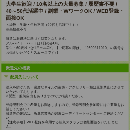
大学生歓迎 / 10名以上の大量募集 / 履歴書不要 /
40～50代活躍中 / 副業・WワークOK / WEB登録・
面接OK
＜経験・学歴・年齢不問（60代も活躍中！）＞
※高校生不可
派遣は派遣法に基づく就業となります。
アルバイト・パートは1日のみOK。
学生・60歳以上は1日のみOK。【ご応募の際は、「2690811010」の番号を
お伝えいただくとスムーズです♪】
派遣先の概要
配属先について
混入を防ぐため・過度なネイルの装飾・アクセサリー類は原則禁止にさせて
いただいております。
※髪型・服装自由もありますのでご相談ください。
登録説明会でご希望をお聞きしますので、登録説明会参加時にはご要望をお
話しください！
派遣先の確認は、所属営業所か関東コーディネートセンターへご連絡くださ
い
【注意事項】WEB登録を利用する新規スタッフは個別面談をいたしませ
ん。