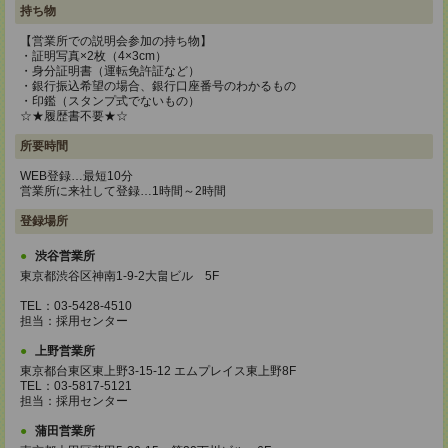
持ち物
【営業所での説明会参加の持ち物】
・証明写真×2枚（4×3cm）
・身分証明書（運転免許証など）
・銀行振込希望の場合、銀行口座番号のわかるもの
・印鑑（スタンプ式でないもの）
☆★履歴書不要★☆
所要時間
WEB登録…最短10分
営業所に来社して登録…1時間～2時間
登録場所
渋谷営業所
東京都渋谷区神南1-9-2大畠ビル 5F
TEL：03-5428-4510
担当：採用センター
上野営業所
東京都台東区東上野3-15-12 エムプレイス東上野8F
TEL：03-5817-5121
担当：採用センター
蒲田営業所