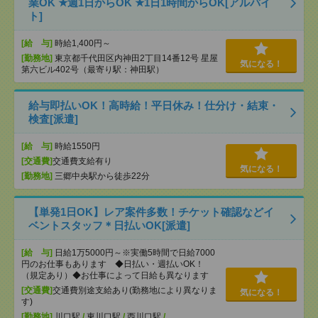
業OK ★週1日からOK ★1日1時間からOK[アルバイ
ト]
[給 与]
時給1,400円～
[勤務地]
東京都千代田区内神田2丁目14番12号 星屋
気になる！
第六ビル402号（最寄り駅：神田駅）
給与即払いOK！高時給！平日休み！仕分け・結束・
検査[派遣]
[給 与]
時給1550円
[交通費]
交通費支給有り
気になる！
[勤務地]
三郷中央駅から徒歩22分
【単発1日OK】レア案件多数！チケット確認などイ
ベントスタッフ＊日払いOK[派遣]
[給 与]
日給1万5000円～※実働5時間で日給7000
円のお仕事もあります ◆日払い・週払いOK！
（規定あり）◆お仕事によって日給も異なります
[交通費]
交通費別途支給あり(勤務地により異なりま
気になる！
す)
[勤務地]
川口駅
/
東川口駅
/
西川口駅
/
…