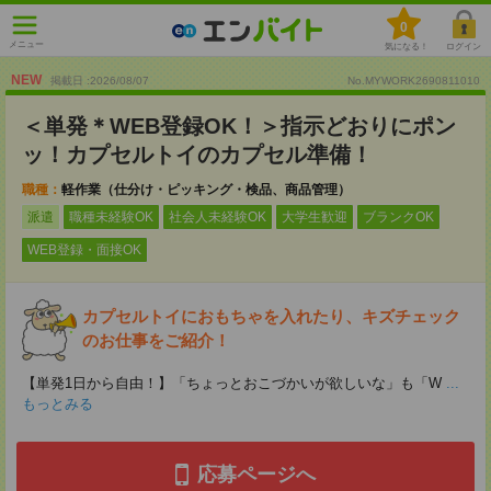
0
メニュー
気になる！
ログイン
NEW
掲載日 :2026
/
08
/
07
No.MYWORK2690811010
＜単発＊WEB登録OK！＞指示どおりにポン
ッ！カプセルトイのカプセル準備！
職種：
軽作業（仕分け・ピッキング・検品、商品管理）
派遣
職種未経験OK
社会人未経験OK
大学生歓迎
ブランクOK
WEB登録・面接OK
カプセルトイにおもちゃを入れたり、キズチェック
のお仕事をご紹介！
【単発1日から自由！】「ちょっとおこづかいが欲しいな」も「W
...
もっとみる
応募ページへ