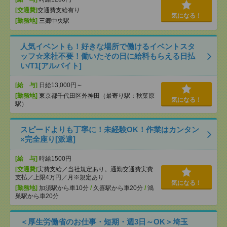
[交通費]
交通費支給有り
気になる！
[勤務地]
三郷中央駅
人気イベントも！好きな場所で働けるイベントスタ
ッフ☆来社不要！働いたその日に給料もらえる日払
い/T1[アルバイト]
[給 与]
日給13,000円～
[勤務地]
東京都千代田区外神田（最寄り駅：秋葉原
気になる！
駅）
スピードよりも丁寧に！未経験OK！作業はカンタン
×完全座り[派遣]
[給 与]
時給1500円
[交通費]
実費支給／当社規定あり。通勤交通費実費
支払／上限4万円／月※規定あり
気になる！
[勤務地]
加須駅から車10分
/
久喜駅から車20分
/
鴻
巣駅から車20分
＜厚生労働省のお仕事・短期・週3日～OK＞埼玉