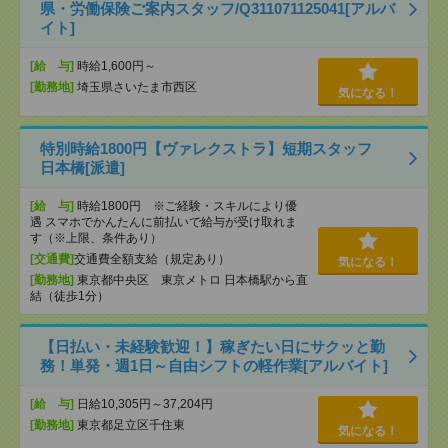
県・労働保険ご案内スタッフ/Q311071125041[アルバ
イト]
[給 与]
時給1,600円～
[勤務地]
埼玉県さいたま市西区
気になる！
特別時給1800円【ヴァレクストラ】短期スタッフ
日本橋[派遣]
[給 与]
時給1800円 ※ご経験・スキルにより優
遇 スマホでかんたんに前払いで給与が受け取れま
す（※上限、条件あり）
[交通費]
交通費全額支給（規定あり）
気になる！
[勤務地]
東京都中央区 東京メトロ 日本橋駅から直
結（徒歩1分）
【日払い・未経験歓迎！】稼ぎたい日にサクッと勤
務！単発・週1日～自由シフトの軽作業[アルバイト]
[給 与]
日給10,305円～37,204円
[勤務地]
東京都足立区千住東
気になる！