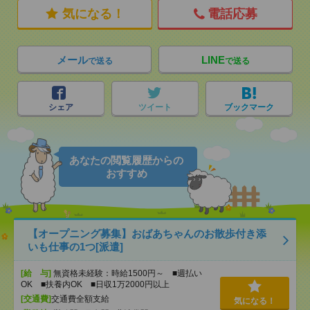
気になる！
電話応募
メール
LINE
で送る
で送る
シェア
ツイート
ブックマーク
あなたの閲覧履歴からの
おすすめ
【オープニング募集】おばあちゃんのお散歩付き添
いも仕事の1つ[派遣]
[給 与]
無資格未経験：時給1500円～ ■週払い
OK ■扶養内OK ■日収1万2000円以上
[交通費]
交通費全額支給
気になる！