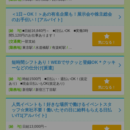
＜1日～OK！＞あの有名企業も！展示会や株主総会
のお手伝い！[アルバイト]
[給 与]
■日給16,840円～ ■日払いOK ■実働3時
間5,120円のお仕事あります！
[交通費]
一部支給
気になる！
[勤務地]
東京駅
/
水道橋駅
/
有楽町駅
/
…
短時間シフトあり！WEBでサクッと登録OK＊クッキ
ーなどの仕分け[派遣]
[給 与]
時給1500円 ■日払い・週払いOK！(規定
あり) ■現金日払いもOK(規定あり)
気になる！
[勤務地]
新宿駅
/
新宿三丁目駅
人気イベントも！好きな場所で働けるイベントスタ
ッフ☆来社不要！働いたその日に給料もらえる日払
い/T1[アルバイト]
[給 与]
日給13,000円～