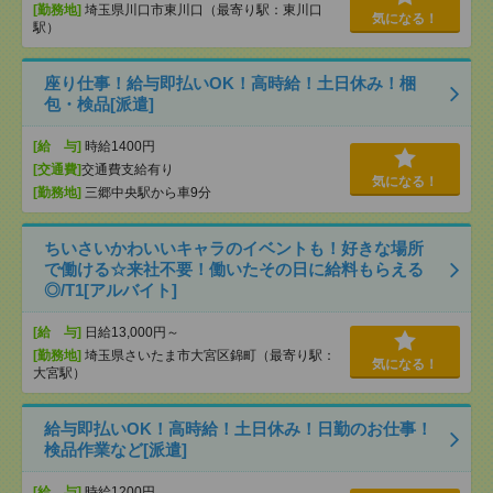
[勤務地]
埼玉県川口市東川口（最寄り駅：東川口
気になる！
駅）
座り仕事！給与即払いOK！高時給！土日休み！梱
包・検品[派遣]
[給 与]
時給1400円
[交通費]
交通費支給有り
気になる！
[勤務地]
三郷中央駅から車9分
ちいさいかわいいキャラのイベントも！好きな場所
で働ける☆来社不要！働いたその日に給料もらえる
◎/T1[アルバイト]
[給 与]
日給13,000円～
[勤務地]
埼玉県さいたま市大宮区錦町（最寄り駅：
気になる！
大宮駅）
給与即払いOK！高時給！土日休み！日勤のお仕事！
検品作業など[派遣]
[給 与]
時給1200円