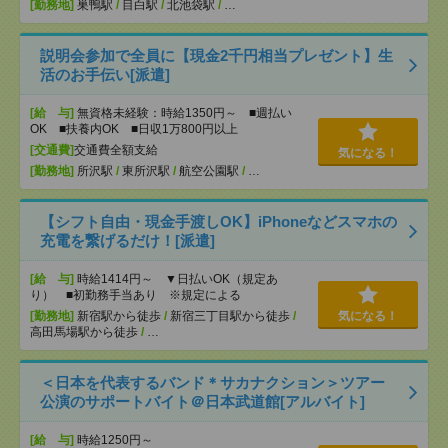
[勤務地]
巣鴨駅
/
目白駅
/
北池袋駅
/
…
説明会参加で全員に【現金2千円相当プレゼント】生
活のお手伝い[派遣]
[給 与]
無資格未経験：時給1350円～ ■週払い
OK ■扶養内OK ■日収1万800円以上
[交通費]
交通費全額支給
気になる！
[勤務地]
所沢駅
/
東所沢駅
/
航空公園駅
/
…
【シフト自由・現金手渡しOK】iPhoneなどスマホの
充電を繋げるだけ！[派遣]
[給 与]
時給1414円～ ▼日払いOK（規定あ
り） ■初勤務手当あり ※規定による
[勤務地]
新宿駅から徒歩
/
新宿三丁目駅から徒歩
/
気になる！
高田馬場駅から徒歩
/
…
＜日本を代表するバンド＊サカナクション＞ツアー
公演のサポートバイト＠日本武道館[アルバイト]
[給 与]
時給1250円～