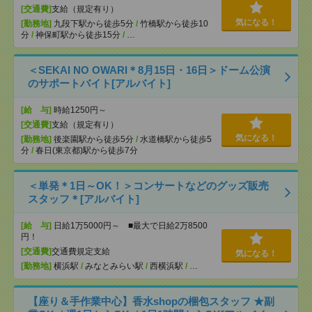
[交通費]
支給（規定有り）
気になる！
[勤務地]
九段下駅から徒歩5分
/
竹橋駅から徒歩10
分
/
神保町駅から徒歩15分
/
…
＜SEKAI NO OWARI＊8月15日・16日＞ドーム公演
のサポートバイト[アルバイト]
[給 与]
時給1250円～
[交通費]
支給（規定有り）
気になる！
[勤務地]
後楽園駅から徒歩5分
/
水道橋駅から徒歩5
分
/
春日(東京都)駅から徒歩7分
＜単発＊1日～OK！＞コンサートなどのグッズ販売
スタッフ＊[アルバイト]
[給 与]
日給1万5000円～ ■最大で日給2万8500
円！
[交通費]
交通費規定支給
気になる！
[勤務地]
横浜駅
/
みなとみらい駅
/
西横浜駅
/
…
【座り＆手作業中心】香水shopの梱包スタッフ ★副