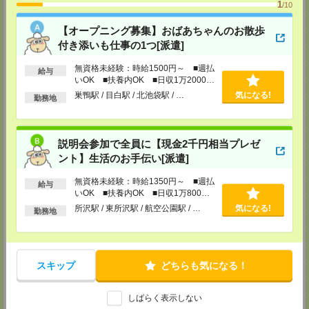
1
東松山営業所
/10
埼玉県松山市箭弓町1-6-1 ZONA1 3F
※川越営業所もあり…埼玉県川越市脇田本町11-1 川越シティービル6F
【オープニング募集】おばあちゃんのお散歩
付き添いも仕事の1つ[派遣]
TEL：0493-21-4510
担当：採用センター
無資格未経験：時給1500円～ ■週払
給与
いOK ■扶養内OK ■日収1万2000円
越谷営業所
以上
埼玉県越谷市南越谷1-16-8 イーストサンビル5 5F
巣鴨駅 / 目白駅 / 北池袋駅 / …
気になる!
勤務地
TEL：048-990-4510
担当：採用センター
錦糸町営業所
説明会参加で全員に【現金2千円相当プレゼ
東京都墨田区江東橋４－１９－３ 錦糸町ミハマビル 3階
ント】生活のお手伝い[派遣]
TEL：03-5669-4522
担当：採用センター
無資格未経験：時給1350円～ ■週払
給与
新宿営業所
いOK ■扶養内OK ■日収1万800円
以上
〒160－0023
所沢駅 / 東所沢駅 / 航空公園駅 / …
気になる!
勤務地
新宿区西新宿1-8-1
新宿ビルディング5Ｆ
TEL：03-6911-4510
担当：採用センター
スキップ
どちらも気になる！
立川営業所
東京都立川市曙町2-31-15 日住金立川ビル3F
TEL：042-540-7331
しばらく表示しない
担当：採用センター