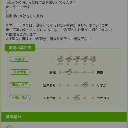
下記2つの内から登録方法を選択してください！
オンライン登録
or
営業所に来社をして登録
※マイワークでは、登録してからお仕事を紹介させて頂いています
※ご応募のタイミングによっては、ご希望のお仕事をご紹介できない
可能性もございます
※派遣先に関するご希望は、所属営業所へご相談下さい
職場の雰囲気
年齢層
20代
30
40
50
60
男女比率
女性
男性
職場の様子
活気あり
しずか
仕事の仕方
テキパキ
コツコツ
募集情報