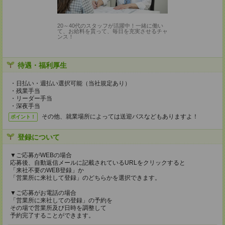
20～40代のスタッフが活躍中！一緒に働い
て、お給料を貰って、毎日を充実させるチャ
ンス！
待遇・福利厚生
・日払い・週払い選択可能（当社規定あり）
・残業手当
・リーダー手当
・深夜手当
その他、就業場所によっては送迎バスなどもありますよ！
ポイント！
登録について
▼ご応募がWEBの場合
応募後、自動返信メールに記載されているURLをクリックすると
「来社不要のWEB登録」か
「営業所に来社して登録」のどちらかを選択できます。
▼ご応募がお電話の場合
「営業所に来社しての登録」の予約を
その場で営業所及び日時を調整して
予約完了することができます。