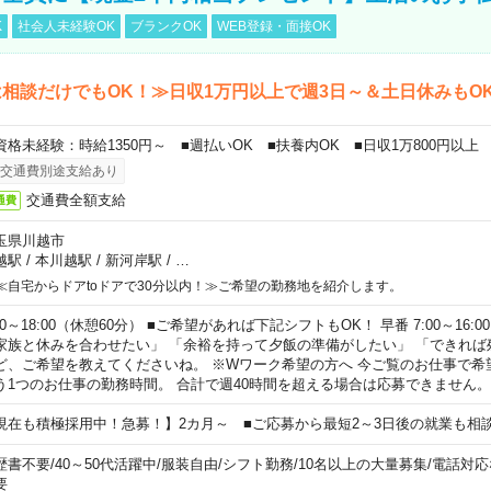
K
社会人未経験OK
ブランクOK
WEB登録・面接OK
相談だけでもOK！≫日収1万円以上で週3日～＆土日休みもO
資格未経験：時給1350円～ ■週払いOK ■扶養内OK ■日収1万800円以上
交通費別途支給あり
交通費全額支給
通費
玉県川越市
越駅
/
本川越駅
/
新河岸駅
/
…
≪自宅からドアtoドアで30分以内！≫ご希望の勤務地を紹介します。
00～18:00（休憩60分） ■ご希望があれば下記シフトもOK！ 早番 7:00～16:00 遅
家族と休みを合わせたい」 「余裕を持って夕飯の準備がしたい」 「できれば
ど、ご希望を教えてくださいね。 ※Wワーク希望の方へ 今ご覧のお仕事で希
う1つのお仕事の勤務時間。 合計で週40時間を超える場合は応募できません。
現在も積極採用中！急募！】2カ月～ ■ご応募から最短2～3日後の就業も相
歴書不要
/
40～50代活躍中
/
服装自由
/
シフト勤務
/
10名以上の大量募集
/
電話対応
要