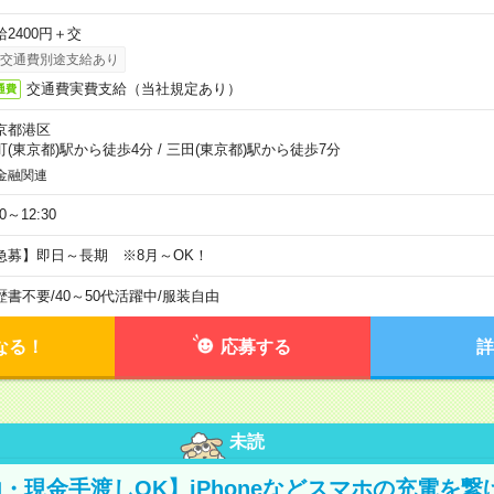
給2400円＋交
交通費別途支給あり
交通費実費支給（当社規定あり）
通費
京都港区
町(東京都)駅から徒歩4分
/
三田(東京都)駅から徒歩7分
金融関連
30～12:30
急募】即日～長期 ※8月～OK！
歴書不要
/
40～50代活躍中
/
服装自由
なる！
応募する
詳
未読
・現金手渡しOK】iPhoneなどスマホの充電を繋