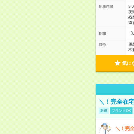
9:
勤務時間
夜
残
望
【
期間
履
特徴
不
気に
＼！完全在宅
派遣
ブランクOK
＼！完全