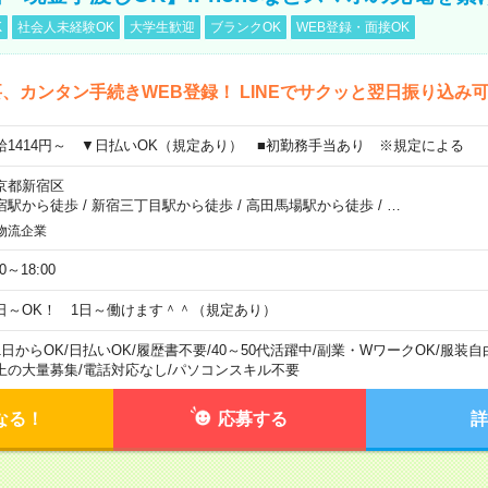
K
社会人未経験OK
大学生歓迎
ブランクOK
WEB登録・面接OK
、カンタン手続きWEB登録！ LINEでサクッと翌日振り込み
給1414円～ ▼日払いOK（規定あり） ■初勤務手当あり ※規定による
京都新宿区
宿駅から徒歩
/
新宿三丁目駅から徒歩
/
高田馬場駅から徒歩
/
…
物流企業
00～18:00
日～OK！ 1日～働けます＾＾（規定あり）
1日からOK
/
日払いOK
/
履歴書不要
/
40～50代活躍中
/
副業・WワークOK
/
服装自
上の大量募集
/
電話対応なし
/
パソコンスキル不要
なる！
応募する
詳