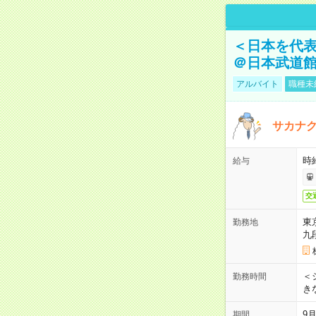
＜日本を代
＠日本武道
アルバイト
職種未
サカナク
時
給与
交
東
勤務地
九
＜シ
勤務時間
き
9
期間