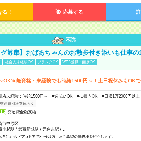
なる！
応募する
詳
未読
グ募集】おばあちゃんのお散歩付き添いも仕事の
K
社会人未経験OK
ブランクOK
WEB登録・面接OK
～OK≫無資格・未経験でも時給1500円～！土日祝休みもOK
資格未経験：時給1500円～ ■週払いOK ■扶養内OK ■日収1万2000円以上
交通費別途支給あり
交通費全額支給
通費
崎市中原区
蔵小杉駅
/
武蔵新城駅
/
元住吉駅
/
…
≪自宅からドアtoドアで30分以内！≫ご希望の勤務地を紹介します。