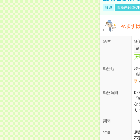
派遣
職種未経験O
≪まずは
無
給与
交
埼
勤務地
川
9:
勤務時間
「
な
も
【
期間
履
特徴
不