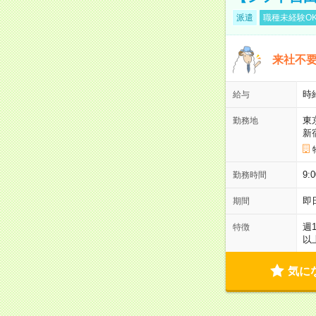
派遣
職種未経験O
来社不要
時
給与
東
勤務地
新
9:
勤務時間
即
期間
週
特徴
以
気に