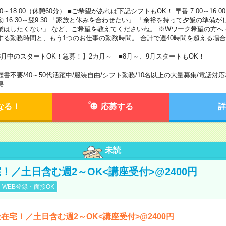
00～18:00（休憩60分） ■ご希望があれば下記シフトもOK！ 早番 7:00～16:00 遅
勤 16:30～翌9:30 「家族と休みを合わせたい」 「余裕を持って夕飯の準備
業はしたくない」 など、ご希望を教えてくださいね。 ※Wワーク希望の方へ
する勤務時間と、もう1つのお仕事の勤務時間。 合計で週40時間を超える場
8月中のスタートOK！急募！】2カ月～ ■8月～、9月スタートもOK！
歴書不要
/
40～50代活躍中
/
服装自由
/
シフト勤務
/
10名以上の大量募集
/
電話対応
要
なる！
応募する
詳
未読
！／土日含む週2～OK<講座受付>@2400円
WEB登録・面接OK
在宅！／土日含む週2～OK<講座受付>@2400円