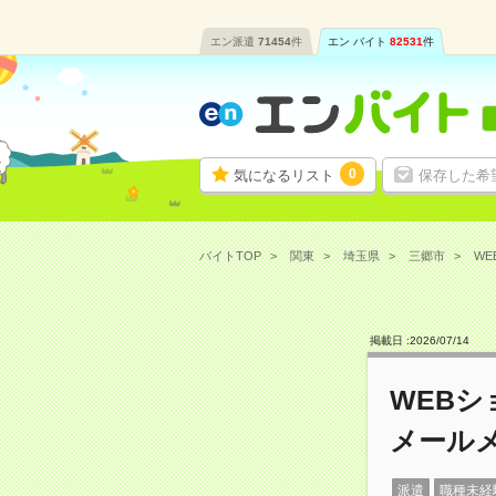
エン派遣
71454
件
エン バイト
82531
件
0
気になるリスト
保存した希
バイトTOP
関東
埼玉県
三郷市
WE
掲載日 :
2026
/
07
/
14
WEB
メール
派遣
職種未経