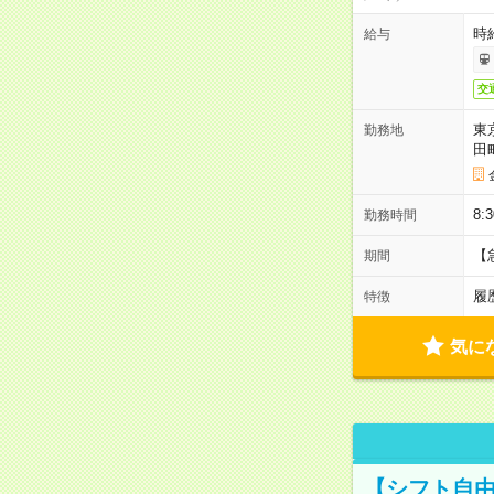
時
給与
交
東
勤務地
田
8:
勤務時間
【
期間
履
特徴
気に
【シフト自由