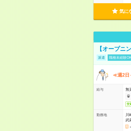
気に
【オープニン
派遣
職種未経験O
≪週2日
無
給与
交
川
勤務地
武