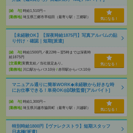
[給 与]
時給1,510円～
[勤務地]
埼玉県三郷市早稲田（最寄り駅：三郷駅）
気になる！
【未経験OK】【深夜時給1875円】写真アルバムの貼
り付け・確認｜短期[派遣]
[給 与]
時給1500円／夜22時～翌5時までは深夜時
給1875円
[交通費]
実費支給／当社規定あり。
気になる！
[勤務地]
川口駅からバス10分
/
赤羽駅からバス10分
マニュアル通りに簡単WORK◆未経験から好きな時
にお仕事できる！単発OK◎試験監督[アルバイト]
[給 与]
時給1,300円～
[勤務地]
埼玉県川越市脇田町（最寄り駅：川越駅）
気になる！
特別時給1800円【ヴァレクストラ】短期スタッフ
日本橋[派遣]