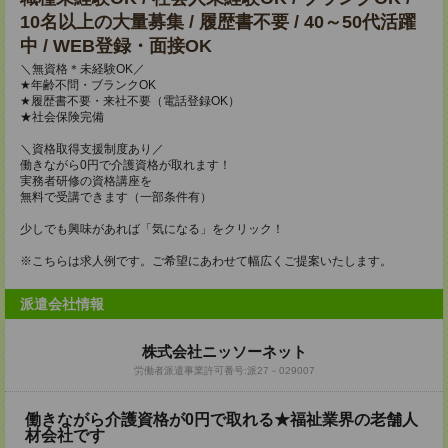
10名以上の大量募集 / 履歴書不要 / 40～50代活躍
中 / WEB登録・面接OK
＼無資格＊未経験OK／
★年齢不問・ブランクOK
★履歴書不要・来社不要（電話登録OK）
★社会保険完備
＼資格取得支援制度あり／
働きながら0円で介護資格が取れます！
実務者研修の資格講座を
無料で受講できます（一部条件有）
少しでも興味があれば「気になる」をクリック！
※こちらは求人例です。ご希望にあわせて幅広くご提案いたします。
派遣会社情報
株式会社ニッソーネット
労働者派遣事業許可番号:派27－029007
働きながら介護資格が0円で取れる★福祉業界の老舗人
材会社です