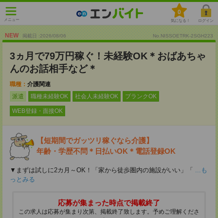
0
メニュー
気になる！
ログイン
NEW
掲載日 :2026
/
08
/
06
No.NISSOETRK-2SGH223
3ヵ月で79万円稼ぐ！未経験OK＊おばあちゃ
んのお話相手など＊
職種：
介護関連
派遣
職種未経験OK
社会人未経験OK
ブランクOK
WEB登録・面接OK
【短期間でガッツリ稼ぐなら介護】
年齢・学歴不問＊日払いOK＊電話登録OK
▼まずは試しに2カ月～OK！「家から徒歩圏内の施設がいい」「
...も
っとみる
応募が集まった時点で掲載終了
この求人は応募が集まり次第、掲載終了致します。予めご理解くださ