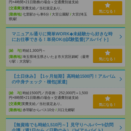
円×4時間×21日勤務の場合＋交通費別途支給
[交通費]
実費支給／当社規定あり。
気になる！
[勤務地]
七里駅から車6分
/
大宮公園駅
/
大宮(埼玉
県)駅
マニュアル通りに簡単WORK◆未経験から好きな時
にお仕事できる！単発OK◎試験監督[アルバイト]
[給 与]
時給1,300円～
[勤務地]
埼玉県埼玉県さいたま市大宮区錦町（最寄
気になる！
り駅：大宮駅）
【土日休み】【1ヶ月短期】高時給1500円！アルバム
の中身チェック・梱包[派遣]
[給 与]
時給1500円／月収例：252,000円＝1,500
円×8時間×21日勤務の場合＋交通費別途支給
[交通費]
実費支給／当社規定あり。
気になる！
[勤務地]
赤羽駅からバス10分
/
川口元郷駅
【無資格でも時給1,510円～】見守りヘルパー✨訪問
介護（週1日から／日勤のみ） /Ja[アルバイト]