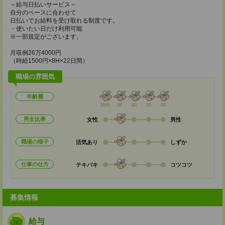
～給与日払いサービス～
自分のペースに合わせて
日払いでお給料を受け取れる制度です。
・使いたい日だけ利用可能
※一部規定がございます。
月収例26万4000円
（時給1500円×8H×22日間）
職場の雰囲気
年齢層
20代
30
40
50
60
男女比率
女性
男性
職場の様子
活気あり
しずか
仕事の仕方
テキパキ
コツコツ
募集情報
給与