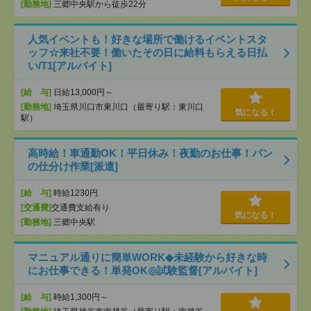
[勤務地]
三郷中央駅から徒歩22分
人気イベントも！好きな場所で働けるイベントスタ
ッフ☆来社不要！働いたその日に給料もらえる日払
い/T1[アルバイト]
[給 与]
日給13,000円～
[勤務地]
埼玉県川口市東川口（最寄り駅：東川口
気になる！
駅）
高時給！車通勤OK！平日休み！夜勤のお仕事！パン
の仕分け作業[派遣]
[給 与]
時給1230円
[交通費]
交通費支給有り
気になる！
[勤務地]
三郷中央駅
マニュアル通りに簡単WORK◆未経験から好きな時
にお仕事できる！単発OK◎試験監督[アルバイト]
[給 与]
時給1,300円～