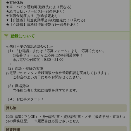
★有給休暇
★車・バイク通勤可(勤務先により異なる)
★給与日払いサービス(一部条件あり)
★退職金制度あり（別途規定あり）
★【介護職】別途夜勤手当有(勤務先により異なる)
★【介護職】資格取得応援制度(一部条件あり)
登録について
≪来社不要の電話面談OK！≫
（1）『お電話』または『応募フォーム』よりご応募ください。
◎応募フォームからご応募は24時間受付中！
◎お電話受付時間：9:30～21:00
↓
（2）面談・登録の実施
お電話でのカンタン登録面談や来社登録面談を実施しております。
ご都合のよいお日にちをお聞かせください。
（3）職場見学
専任担当者と実際に職場を見学できます。
（４）お仕事スタート！
持ち物
印鑑（認印でもOK）・身分証明書・資格証明書・メモ（最終学歴・直近3つ
分の職務経歴） ※履歴書は必要ございません
所要時間