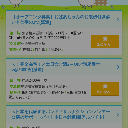
【オープニング募集】おばあちゃんのお散歩付き添
いも仕事の1つ[派遣]
[給 与]
無資格未経験：時給1500円～ ■週払い
OK ■扶養内OK ■日収1万2000円以上
[交通費]
交通費全額支給
気になる！
[勤務地]
巣鴨駅
/
目白駅
/
北池袋駅
/
…
＼！完全在宅！／土日含む週2～OK<講座受付
>@2400円[派遣]
[給 与]
時給2400円＋交
[交通費]
交通費実費支給（当社規定あり）
気になる！
[勤務地]
田町(東京都)駅から徒歩4分
/
三田(東京都)
駅から徒歩7分
＜日本を代表するバンド＊サカナクション＞ツアー
公演のサポートバイト＠日本武道館[アルバイト]