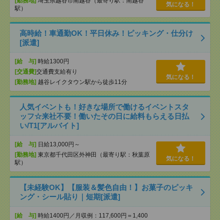
[勤務地]
埼玉県越谷市南越谷（最寄り駅：南越谷
気になる！
駅）
高時給！車通勤OK！平日休み！ピッキング・仕分け
[派遣]
[給 与]
時給1300円
[交通費]
交通費支給有り
気になる！
[勤務地]
越谷レイクタウン駅から徒歩11分
人気イベントも！好きな場所で働けるイベントスタ
ッフ☆来社不要！働いたその日に給料もらえる日払
い/T1[アルバイト]
[給 与]
日給13,000円～
[勤務地]
東京都千代田区外神田（最寄り駅：秋葉原
気になる！
駅）
【未経験OK】【服装＆髪色自由！】お菓子のピッキ
ング・シール貼り｜短期[派遣]
[給 与]
時給1400円／月収例：117,600円＝1,400