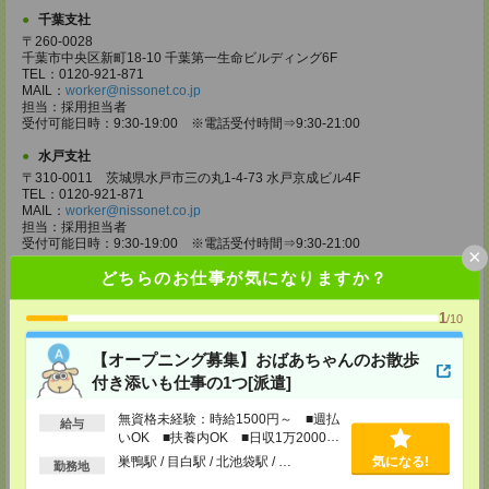
千葉支社
〒260-0028
千葉市中央区新町18-10 千葉第一生命ビルディング6F
TEL：0120-921-871
MAIL：
worker@nissonet.co.jp
担当：採用担当者
受付可能日時：9:30-19:00 ※電話受付時間⇒9:30-21:00
水戸支社
〒310-0011 茨城県水戸市三の丸1-4-73 水戸京成ビル4F
TEL：0120-921-871
MAIL：
worker@nissonet.co.jp
担当：採用担当者
受付可能日時：9:30-19:00 ※電話受付時間⇒9:30-21:00
×
どちらのお仕事が気になりますか？
宇都宮支社
〒320-0811 栃木県宇都宮市大通り1-2-11 フコク生命ビル4F
TEL：0120-921-871
1
/10
MAIL：
worker@nissonet.co.jp
担当：採用担当者
【オープニング募集】おばあちゃんのお散歩
受付可能日時：9:30-19:00 ※電話受付時間⇒9:30-21:00
付き添いも仕事の1つ[派遣]
高崎支社
埼玉県さいたま市大宮区仲町2-23-2 大宮仲町センタービル3F（さいたま
無資格未経験：時給1500円～ ■週払
給与
支社内）
いOK ■扶養内OK ■日収1万2000円
TEL：0120-921-871
以上
巣鴨駅 / 目白駅 / 北池袋駅 / …
気になる!
勤務地
MAIL：
worker@nissonet.co.jp
担当：採用担当者