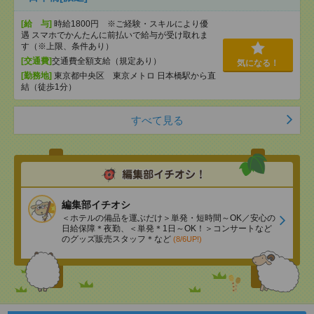
[給 与]
時給1800円 ※ご経験・スキルにより優
遇 スマホでかんたんに前払いで給与が受け取れま
す（※上限、条件あり）
[交通費]
交通費全額支給（規定あり）
気になる！
[勤務地]
東京都中央区 東京メトロ 日本橋駅から直
結（徒歩1分）
すべて見る
編集部イチオシ
＜ホテルの備品を運ぶだけ＞単発・短時間～OK／安心の
日給保障＊夜勤、＜単発＊1日～OK！＞コンサートなど
のグッズ販売スタッフ＊など
(8/6UP!)