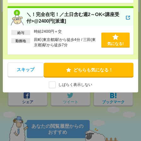
受付可能日時：9:30-19:00 ※電話受付時間⇒9:30-21:00
＼！完全在宅！／土日含む週2～OK<講座受
付>@2400円[派遣]
時給2400円＋交
給与
応募ページへ
田町(東京都)駅から徒歩4分 / 三田(東
勤務地
気になる!
京都)駅から徒歩7分
気になる！
スキップ
どちらも気になる！
メール
LINE
で送る
で送る
しばらく表示しない
シェア
ツイート
ブックマーク
あなたの閲覧履歴からの
おすすめ