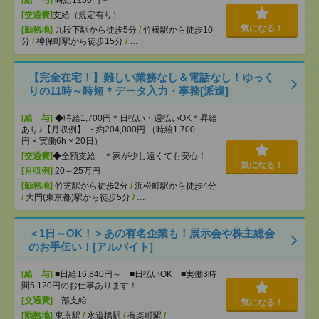
[給 与]
時給1250円～
[交通費]
支給（規定有り）
気になる！
[勤務地]
九段下駅から徒歩5分
/
竹橋駅から徒歩10
分
/
神保町駅から徒歩15分
/
…
【完全在宅！】難しい業務なし＆電話なし！ゆっく
りの11時～時短＊データ入力・事務[派遣]
[給 与]
◆時給1,700円＊日払い・週払いOK＊昇給
あり♪【月収例】 ・約204,000円 （時給1,700
円 × 実働6h × 20日）
[交通費]
◆全額支給 ＊家が少し遠くても安心！
気になる！
[月収例]
20～25万円
[勤務地]
竹芝駅から徒歩2分
/
浜松町駅から徒歩4分
/
大門(東京都)駅から徒歩5分
/
…
＜1日～OK！＞あの有名企業も！展示会や株主総会
のお手伝い！[アルバイト]
[給 与]
■日給16,840円～ ■日払いOK ■実働3時
間5,120円のお仕事あります！
[交通費]
一部支給
気になる！
[勤務地]
東京駅
/
水道橋駅
/
有楽町駅
/
…