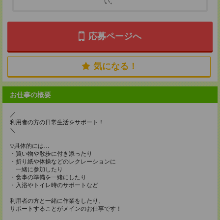
い。
応募ページへ
気になる！
お仕事の概要
／
利用者の方の日常生活をサポート！
＼
▽具体的には…
・買い物や散歩に付き添ったり
・折り紙や体操などのレクレーションに
一緒に参加したり
・食事の準備を一緒にしたり
・入浴やトイレ時のサポートなど
利用者の方と一緒に作業をしたり、
サポートすることがメインのお仕事です！