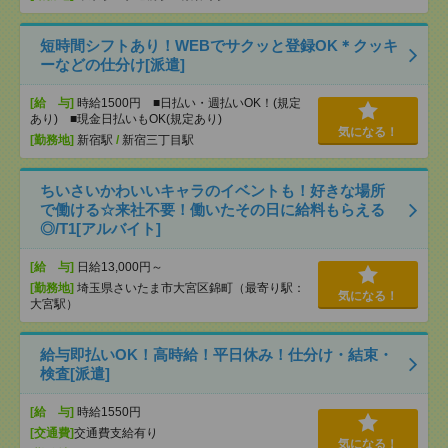
短時間シフトあり！WEBでサクッと登録OK＊クッキ
ーなどの仕分け[派遣]
[給 与]
時給1500円 ■日払い・週払いOK！(規定
あり) ■現金日払いもOK(規定あり)
気になる！
[勤務地]
新宿駅
/
新宿三丁目駅
ちいさいかわいいキャラのイベントも！好きな場所
で働ける☆来社不要！働いたその日に給料もらえる
◎/T1[アルバイト]
[給 与]
日給13,000円～
[勤務地]
埼玉県さいたま市大宮区錦町（最寄り駅：
気になる！
大宮駅）
給与即払いOK！高時給！平日休み！仕分け・結束・
検査[派遣]
[給 与]
時給1550円
[交通費]
交通費支給有り
気になる！