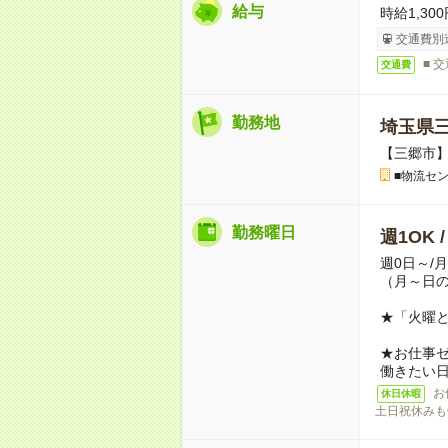
給与
時給1,300
交通費別
■ 
交通費
勤務地
埼玉県
【三郷市】
■物流セ
勤務曜日
週1OK 
週0日～/
（月～日
★「火曜
★お仕事
働きたい
お
休日休暇
土日祝休みも