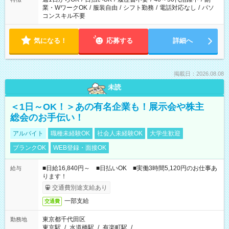
業・WワークOK
/
服装自由
/
シフト勤務
/
電話対応なし
/
パソ
コンスキル不要
気になる！
応募する
詳細へ
掲載日：2026.08.08
未読
＜1日～OK！＞あの有名企業も！展示会や株主
総会のお手伝い！
アルバイト
職種未経験OK
社会人未経験OK
大学生歓迎
ブランクOK
WEB登録・面接OK
■日給16,840円～ ■日払いOK ■実働3時間5,120円のお仕事あ
給与
ります！
交通費別途支給あり
一部支給
交通費
東京都千代田区
勤務地
東京駅
/
水道橋駅
/
有楽町駅
/
…