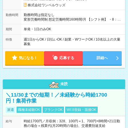
株式会社ワンベルウッズ
勤務時間は指定なし
勤務時間
変形労働時間制 想定労働時間160時間/月 【シフト例】 ・8：00
～21：00
単発・1日のみOK
期間
週1日からOK / 日払いOK / 副業・WワークOK / 10名以上の大量
特徴
募集
気になる！
応募する
詳細へ
未読
＼11/30までの短期！／未経験から時給1700
円！集荷作業
派遣
職種未経験OK
ブランクOK
WEB登録・面接OK
時給1700円／月収例：328、100円＝1、700円×8時間×21日勤
給与
務の場合＋残業代(月20時間の場合)、交通費別途支給