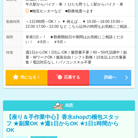
牛久駅からバイク・車
/
ひたち野うしく駅からバイク・車
■物流センターなど ■勤務地選べます
＜1日3時間～OK！＞ ▼ 例えば… ▼ 15:00～18:00 15:00～
勤務時間
22:00 17:00～22:00 など こちら以外の時間もお気軽にご相談く
ださい！
単発1日～！ ★勤務開始日や期間はお気軽にご相談くださ
期間
い！ ＃8月～ ＃9月～
週1日からOK
/
日払いOK
/
履歴書不要
/
40～50代活躍中
/
副
特徴
業・WワークOK
/
服装自由
/
シフト勤務
/
10名以上の大量募
集
/
電話対応なし
/
パソコンスキル不要
気になる！
応募する
詳細へ
未読
【座り＆手作業中心】香水shopの梱包スタッ
フ ★副業OK ★週1日からOK ★1日1時間から
OK