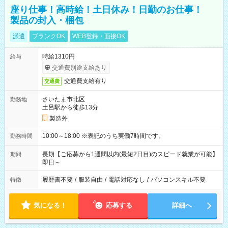
座り仕事！高時給！土日休み！日勤のお仕事！
製品の封入・梱包
派遣
ブランクOK
WEB登録・面接OK
時給1310円
給与
交通費別途支給あり
交通費支給有り
交通費
さいたま市北区
勤務地
土呂駅から徒歩13分
製造外
10:00～18:00 ※表記のうち実働7時間です。
勤務時間
長期【ご応募から1週間以内(最短2日目)のスピード就業が可能】
期間
即日～
履歴書不要
/
服装自由
/
電話対応なし
/
パソコンスキル不要
特徴
気になる！
応募する
詳細へ