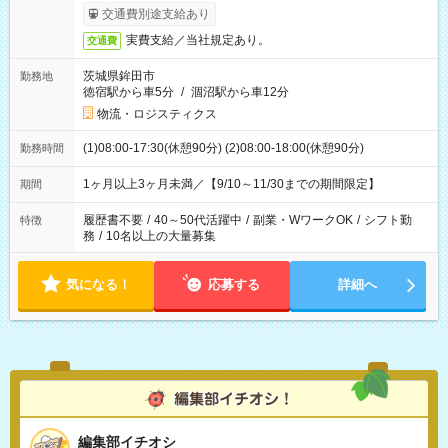
交通費別途支給あり
実費支給／当社規定あり。
交通費
茨城県鉾田市
勤務地
徳宿駅から車5分
/
涸沼駅から車12分
物流・ロジスティクス
(1)08:00-17:30(休憩90分) (2)08:00-18:00(休憩90分)
勤務時間
1ヶ月以上3ヶ月未満／【9/10～11/30までの期間限定】
期間
履歴書不要
/
40～50代活躍中
/
副業・WワークOK
/
シフト勤
特徴
務
/
10名以上の大量募集
気になる！
応募する
詳細へ
編集部イチオシ