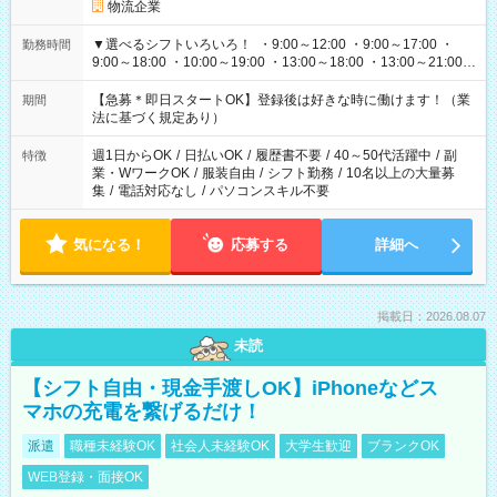
物流企業
▼選べるシフトいろいろ！ ・9:00～12:00 ・9:00～17:00 ・
勤務時間
9:00～18:00 ・10:00～19:00 ・13:00～18:00 ・13:00～21:00
・22:00～翌6:00 など 上記以外の時間で相談可能なお仕事も！
あなたの希望を教えてください！
【急募＊即日スタートOK】登録後は好きな時に働けます！（業
期間
法に基づく規定あり）
週1日からOK
/
日払いOK
/
履歴書不要
/
40～50代活躍中
/
副
特徴
業・WワークOK
/
服装自由
/
シフト勤務
/
10名以上の大量募
集
/
電話対応なし
/
パソコンスキル不要
気になる！
応募する
詳細へ
掲載日：2026.08.07
未読
【シフト自由・現金手渡しOK】iPhoneなどス
マホの充電を繋げるだけ！
派遣
職種未経験OK
社会人未経験OK
大学生歓迎
ブランクOK
WEB登録・面接OK