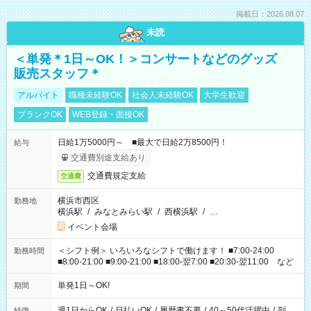
掲載日：2026.08.07
未読
＜単発＊1日～OK！＞コンサートなどのグッズ
販売スタッフ＊
アルバイト
職種未経験OK
社会人未経験OK
大学生歓迎
ブランクOK
WEB登録・面接OK
日給1万5000円～ ■最大で日給2万8500円！
給与
交通費別途支給あり
交通費規定支給
交通費
横浜市西区
勤務地
横浜駅
/
みなとみらい駅
/
西横浜駅
/
…
イベント会場
＜シフト例＞ いろいろなシフトで働けます！ ■7:00-24:00
勤務時間
■8:00-21:00 ■9:00-21:00 ■18:00-翌7:00 ■20:30-翌11:00 など
単発1日～OK!
期間
週1日からOK
/
日払いOK
/
履歴書不要
/
40～50代活躍中
/
副
特徴