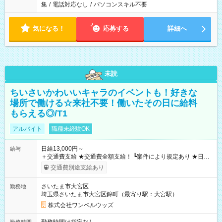
集
/
電話対応なし
/
パソコンスキル不要
気になる！
応募する
詳細へ
未読
ちいさいかわいいキャラのイベントも！好きな
場所で働ける☆来社不要！働いたその日に給料
もらえる◎/T1
アルバイト
職種未経験OK
日給13,000円～
給与
＋交通費支給 ★交通費全額支給！ ┗案件により規定あり ★日払
いOK！（規定あり） ┗働いたその日に現金GET♪ お仕事後はコ
交通費別途支給あり
ンビニATMから 日払い分を引き落とせます！ 【試用期間】試
用期間なし
さいたま市大宮区
勤務地
埼玉県さいたま市大宮区錦町（最寄り駅：大宮駅）
株式会社ワンベルウッズ