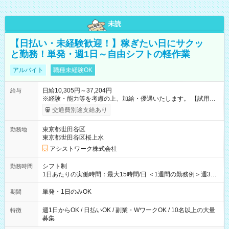
未読
【日払い・未経験歓迎！】稼ぎたい日にサクッ
と勤務！単発・週1日～自由シフトの軽作業
アルバイト
職種未経験OK
日給10,305円～37,204円
給与
※経験・能力等を考慮の上、加給・優遇いたします。 【試用期
間】試用期間なし
交通費別途支給あり
東京都世田谷区
勤務地
東京都世田谷区桜上水
アシストワーク株式会社
シフト制
勤務時間
1日あたりの実働時間：最大15時間/日 ＜1週間の勤務例＞週3回
勤務 勤務：月・水・金 休み：火・木・土・日 好きな時にお仕事
可能です！ ※1日あたりの最大実働時間は日勤、夜勤共に勤務し
単発・1日のみOK
期間
た時間になります。
週1日からOK / 日払いOK / 副業・WワークOK / 10名以上の大量
特徴
募集