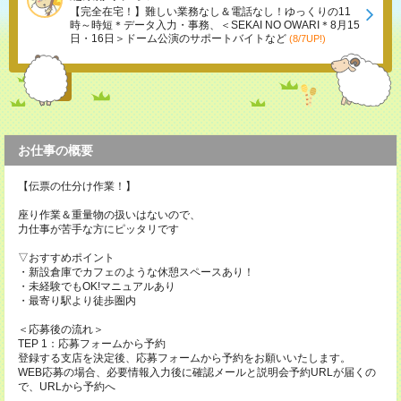
【完全在宅！】難しい業務なし＆電話なし！ゆっくりの11
時～時短＊データ入力・事務、＜SEKAI NO OWARI＊8月15
日・16日＞ドーム公演のサポートバイトなど
(8/7UP!)
お仕事の概要
【伝票の仕分け作業！】
座り作業＆重量物の扱いはないので、
力仕事が苦手な方にピッタリです
▽おすすめポイント
・新設倉庫でカフェのような休憩スペースあり！
・未経験でもOK!マニュアルあり
・最寄り駅より徒歩圏内
＜応募後の流れ＞
TEP 1：応募フォームから予約
登録する支店を決定後、応募フォームから予約をお願いいたします。
WEB応募の場合、必要情報入力後に確認メールと説明会予約URLが届くの
で、URLから予約へ