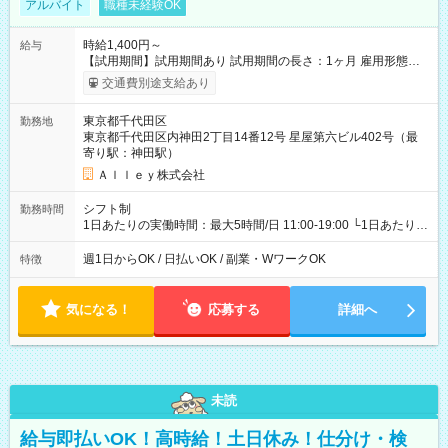
アルバイト
職種未経験OK
時給1,400円～
給与
【試用期間】試用期間あり 試用期間の長さ：1ヶ月 雇用形態、
給与は本採用時と同じです。
交通費別途支給あり
東京都千代田区
勤務地
東京都千代田区内神田2丁目14番12号 星屋第六ビル402号（最
寄り駅：神田駅）
Ａｌｌｅｙ株式会社
シフト制
勤務時間
1日あたりの実働時間：最大5時間/日 11:00-19:00 └1日あたりの
実働時間：1-5時間 └上記の時間帯内であれば、いつでも勤務可
能！ └平日・土曜日の中で、お好きな曜日でご勤務いただけま
週1日からOK / 日払いOK / 副業・WワークOK
特徴
す！ 【シフト例】 ・11:00～14:00 ・16:30～19:00 ・13:00～
18:00 などのように、自由な働き方が可能なお仕事です！
気になる！
応募する
詳細へ
未読
給与即払いOK！高時給！土日休み！仕分け・検