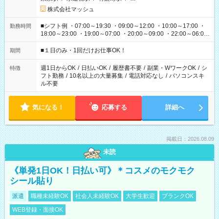
株式会社マッシュ
■シフト例 ・07:00～19:30 ・09:00～12:00 ・10:00～17:00 ・
勤務時間
18:00～23:00 ・19:00～07:00 ・20:00～09:00 ・22:00～06:00
etc ★最短で3時間で5,120円のお仕事から 15時間で2万円近く稼
げるお仕事も！ ご希望のお時間に合わせてご紹介！ ※シフトは
■１日のみ・1回だけお仕事OK！
期間
現場によって異なります。 ※勿論、休憩時間はあるのでご安心
ください！
週1日からOK
/
日払いOK
/
履歴書不要
/
副業・WワークOK
/
シ
特徴
フト勤務
/
10名以上の大量募集
/
電話対応なし
/
パソコンスキ
ル不要
気になる！
応募する
詳細へ
掲載日：2026.08.09
未読
《単発1日OK！日払い可》＊コスメのモクモク
シール貼り
派遣
職種未経験OK
社会人未経験OK
大学生歓迎
ブランクOK
WEB登録・面接OK