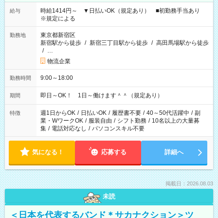
時給1414円～ ▼日払いOK（規定あり） ■初勤務手当あり
給与
※規定による
東京都新宿区
勤務地
新宿駅から徒歩
/
新宿三丁目駅から徒歩
/
高田馬場駅から徒歩
/
…
物流企業
9:00～18:00
勤務時間
即日～OK！ 1日～働けます＾＾（規定あり）
期間
週1日からOK
/
日払いOK
/
履歴書不要
/
40～50代活躍中
/
副
特徴
業・WワークOK
/
服装自由
/
シフト勤務
/
10名以上の大量募
集
/
電話対応なし
/
パソコンスキル不要
気になる！
応募する
詳細へ
掲載日：2026.08.03
未読
＜日本を代表するバンド＊サカナクション＞ツ