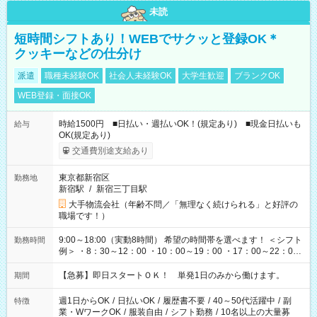
未読
短時間シフトあり！WEBでサクッと登録OK＊
クッキーなどの仕分け
派遣
職種未経験OK
社会人未経験OK
大学生歓迎
ブランクOK
WEB登録・面接OK
時給1500円 ■日払い・週払いOK！(規定あり) ■現金日払いも
給与
OK(規定あり)
交通費別途支給あり
東京都新宿区
勤務地
新宿駅
/
新宿三丁目駅
大手物流会社（年齢不問／「無理なく続けられる」と好評の
職場です！）
9:00～18:00（実動8時間） 希望の時間帯を選べます！ ＜シフト
勤務時間
例＞ ・8：30～12：00 ・10：00～19：00 ・17：00～22：00
・13：00～22：00 ・22：00～翌6：00 など
【急募】即日スタートＯＫ！ 単発1日のみから働けます。
期間
週1日からOK
/
日払いOK
/
履歴書不要
/
40～50代活躍中
/
副
特徴
業・WワークOK
/
服装自由
/
シフト勤務
/
10名以上の大量募