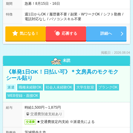
急募！8月15日・16日
期間
週1日からOK
/
履歴書不要
/
副業・WワークOK
/
シフト勤務
/
特徴
電話対応なし
/
パソコンスキル不要
気になる！
応募する
詳細へ
掲載日：2026.08.04
未読
《単発1日OK！日払い可》＊文房具のモクモク
シール貼り
派遣
職種未経験OK
社会人未経験OK
大学生歓迎
ブランクOK
WEB登録・面接OK
時給1,500円～1,875円
給与
交通費別途支給あり
■ 交通費規定内支給 ※派遣先による
交通費
茨城県牛久市
勤務地