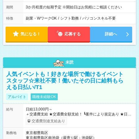
3か月程度の短期予定 ※開始日はお気軽にご相談ください
期間
副業・WワークOK
/
シフト勤務
/
パソコンスキル不要
特徴
気になる！
応募する
詳細へ
未読
人気イベントも！好きな場所で働けるイベント
スタッフ☆来社不要！働いたその日に給料もら
える日払い/T1
アルバイト
職種未経験OK
日給13,000円～
給与
＋交通費支給 ★交通費全額支給！ ┗案件により規定あり ★日払
いOK！（規定あり） ┗働いたその日に現金GET♪ お仕事後はコ
交通費別途支給あり
ンビニATMから 日払い分を引き落とせます！ 【試用期間】試
用期間なし
東京都豊島区
勤務地
東京都豊島区南池袋（最寄り駅：池袋駅）