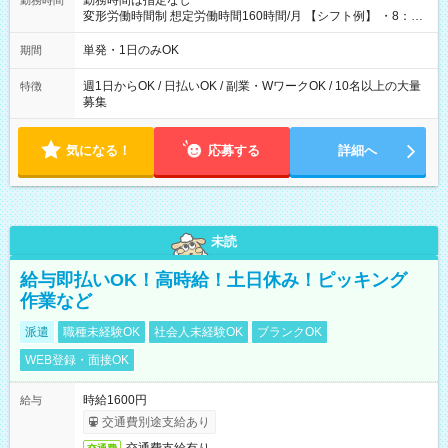
勤務時間は指定なし
勤務時間
変形労働時間制 想定労働時間160時間/月 【シフト例】 ・8：00
～21：00
単発・1日のみOK
期間
週1日からOK / 日払いOK / 副業・WワークOK / 10名以上の大量
特徴
募集
気になる！
応募する
詳細へ
未読
給与即払いOK！高時給！土日休み！ピッキング
作業など
派遣
職種未経験OK
社会人未経験OK
ブランクOK
WEB登録・面接OK
時給1600円
給与
交通費別途支給あり