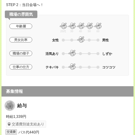
STEP 2：当日会場へ！
職場の雰囲気
年齢層
20代
30
40
50
60
男女比率
女性
男性
職場の様子
活気あり
しずか
仕事の仕方
テキパキ
コツコツ
募集情報
給与
時給1,339円
交通費別途支給あり
バス代440円
交通費