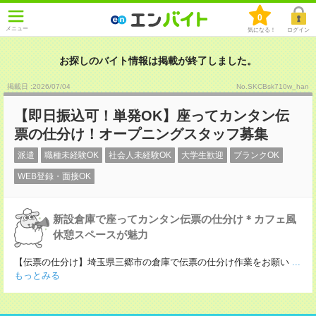
0
メニュー
気になる！
ログイン
お探しのバイト情報は掲載が終了しました。
掲載日 :2026
/
07
/
04
No.SKCBsk710w_han
【即日振込可！単発OK】座ってカンタン伝
票の仕分け！オープニングスタッフ募集
派遣
職種未経験OK
社会人未経験OK
大学生歓迎
ブランクOK
WEB登録・面接OK
新設倉庫で座ってカンタン伝票の仕分け＊カフェ風
休憩スペースが魅力
【伝票の仕分け】埼玉県三郷市の倉庫で伝票の仕分け作業をお願い
...
もっとみる