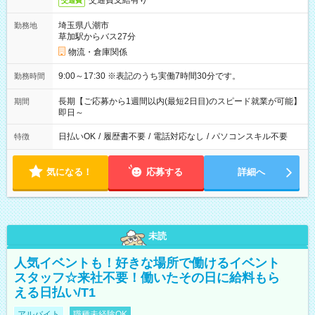
交通費支給有り
交通費
埼玉県八潮市
勤務地
草加駅からバス27分
物流・倉庫関係
9:00～17:30 ※表記のうち実働7時間30分です。
勤務時間
長期【ご応募から1週間以内(最短2日目)のスピード就業が可能】
期間
即日～
日払いOK
/
履歴書不要
/
電話対応なし
/
パソコンスキル不要
特徴
気になる！
応募する
詳細へ
未読
人気イベントも！好きな場所で働けるイベント
スタッフ☆来社不要！働いたその日に給料もら
える日払い/T1
アルバイト
職種未経験OK