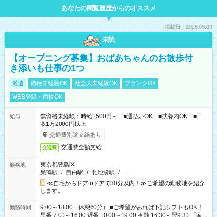
あなたの閲覧履歴からのオススメ
掲載日：2026.08.09
未読
【オープニング募集】おばあちゃんのお散歩付
き添いも仕事の1つ
派遣
職種未経験OK
社会人未経験OK
ブランクOK
WEB登録・面接OK
無資格未経験：時給1500円～ ■週払いOK ■扶養内OK ■日
給与
収1万2000円以上
交通費別途支給あり
交通費全額支給
交通費
東京都豊島区
勤務地
巣鴨駅
/
目白駅
/
北池袋駅
/
…
≪自宅からドアtoドアで30分以内！≫ご希望の勤務地を紹介
します。
9:00～18:00（休憩60分） ■ご希望があれば下記シフトもOK！
勤務時間
早番 7:00～16:00 遅番 10:00～19:00 夜勤 16:30～翌9:30 「家族