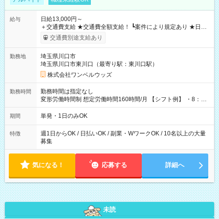
日給13,000円～
給与
＋交通費支給 ★交通費全額支給！ ┗案件により規定あり ★日払
いOK！（規定あり） ┗働いたその日に現金GET♪ お仕事後はコ
交通費別途支給あり
ンビニATMから 日払い分を引き落とせます！ 【試用期間】試
用期間なし
埼玉県川口市
勤務地
埼玉県川口市東川口（最寄り駅：東川口駅）
株式会社ワンベルウッズ
勤務時間は指定なし
勤務時間
変形労働時間制 想定労働時間160時間/月 【シフト例】 ・8：00
～21：00
単発・1日のみOK
期間
週1日からOK / 日払いOK / 副業・WワークOK / 10名以上の大量
特徴
募集
気になる！
応募する
詳細へ
未読