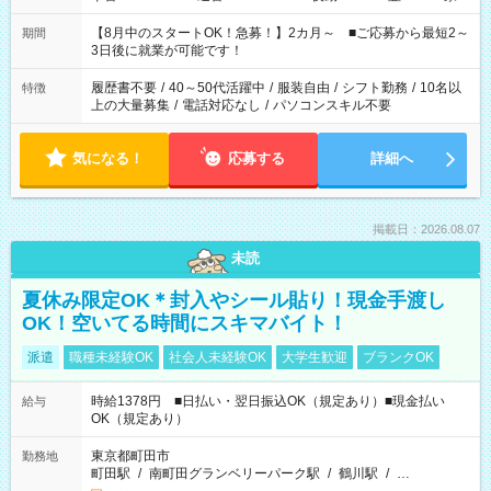
と休みを合わせたい」 「余裕を持って夕飯の準備がしたい」
「できれば残業はしたくない」 など、ご希望を教えてください
【8月中のスタートOK！急募！】2カ月～ ■ご応募から最短2～
期間
ね。 ※Wワーク希望の方へ 今ご覧のお仕事で希望する勤務時間
3日後に就業が可能です！
と、もう1つのお仕事の勤務時間。 合計で週40時間を超える場
合は応募できません。
履歴書不要
/
40～50代活躍中
/
服装自由
/
シフト勤務
/
10名以
特徴
上の大量募集
/
電話対応なし
/
パソコンスキル不要
気になる！
応募する
詳細へ
掲載日：2026.08.07
未読
夏休み限定OK＊封入やシール貼り！現金手渡し
OK！空いてる時間にスキマバイト！
派遣
職種未経験OK
社会人未経験OK
大学生歓迎
ブランクOK
時給1378円 ■日払い・翌日振込OK（規定あり）■現金払い
給与
OK（規定あり）
東京都町田市
勤務地
町田駅
/
南町田グランベリーパーク駅
/
鶴川駅
/
…