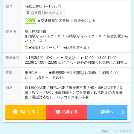
時給1,300円～1,625円
給与
交通費別途支給あり
■ 交通費規定内支給 ※派遣先による
交通費
埼玉県加須市
勤務地
加須駅からバイク・車
/
花崎駅からバイク・車
/
新古河駅から
バイク・車
/
…
■物流センターなど ■勤務地選べます
＜1日3時間～OK！＞ ▼ 例えば… ▼ 15:00～18:00 15:00～
勤務時間
22:00 17:00～22:00 など こちら以外の時間もお気軽にご相談く
ださい！
単発1日～！ ★勤務開始日や期間はお気軽にご相談くださ
期間
い！ ＃8月～ ＃9月～
週1日からOK
/
日払いOK
/
履歴書不要
/
40～50代活躍中
/
副
特徴
業・WワークOK
/
服装自由
/
シフト勤務
/
10名以上の大量募
集
/
電話対応なし
/
パソコンスキル不要
気になる！
応募する
詳細へ
掲載日：2026.08.09