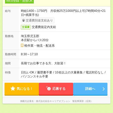
WEB登録・面接OK
時給1400～1750円 月収例25万1000円以上可(7時間40分×21
給与
日+残業手当)
交通費別途支給あり
交通費規定内支給
交通費
埼玉県児玉郡
勤務地
本庄駅からバス20分
軽作業・物流・配送系
8:30～17:10
勤務時間
長期でお仕事できる方、大歓迎！
期間
日払いOK
/
履歴書不要
/
10名以上の大量募集
/
電話対応なし
/
特徴
パソコンスキル不要
気になる！
応募する
詳細へ
掲載元企業名
株式会社綜合キャリアオプション 製造事業部（全国）