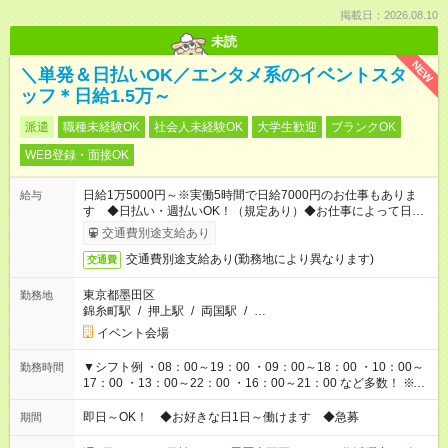
掲載日：2026.08.10
未読
NEW
＼単発＆日払いOK／エンタメ系のイベントスタ
ッフ＊日給1.5万～
派遣
職種未経験OK
社会人未経験OK
大学生歓迎
ブランクOK
WEB登録・面接OK
日給1万5000円～※実働5時間で日給7000円のお仕事もありま
給与
す ◆日払い・週払いOK！（規定あり）◆お仕事によって日給も
異なります
交通費別途支給あり
交通費別途支給あり(勤務地により異なります)
交通費
東京都墨田区
勤務地
錦糸町駅
/
押上駅
/
両国駅
/
…
イベント会場
▼シフト例 ・08：00～19：00 ・09：00～18：00 ・10：00～
勤務時間
17：00 ・13：00～22：00 ・16：00～21：00 など多数！ ※お
仕事により勤務時間が異なります
即日～OK！ ◆お好きな日1日～働けます ◆急募
期間