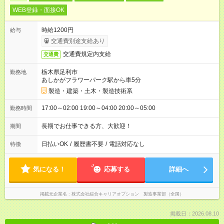
WEB登録・面接OK
時給1200円
給与
交通費別途支給あり
交通費規定内支給
交通費
栃木県足利市
勤務地
あしかがフラワーパーク駅から車5分
製造・建築・土木・製造技術系
17:00～02:00 19:00～04:00 20:00～05:00
勤務時間
長期でお仕事できる方、大歓迎！
期間
日払いOK
/
履歴書不要
/
電話対応なし
特徴
気になる！
応募する
詳細へ
掲載元企業名
株式会社綜合キャリアオプション 製造事業部（全国）
掲載日：2026.08.10