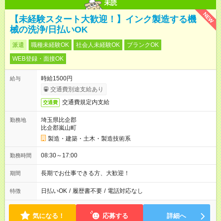
未読
NEW
【未経験スタート大歓迎！】インク製造する機
械の洗浄/日払いOK
派遣
職種未経験OK
社会人未経験OK
ブランクOK
WEB登録・面接OK
時給1500円
給与
交通費別途支給あり
交通費規定内支給
交通費
埼玉県比企郡
勤務地
比企郡嵐山町
製造・建築・土木・製造技術系
08:30～17:00
勤務時間
長期でお仕事できる方、大歓迎！
期間
日払いOK
/
履歴書不要
/
電話対応なし
特徴
気になる！
応募する
詳細へ