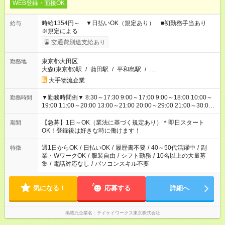
WEB登録・面接OK
時給1354円～ ▼日払いOK（規定あり） ■初勤務手当あり
給与
※規定による
交通費別途支給あり
東京都大田区
勤務地
大森(東京都)駅
/
蒲田駅
/
平和島駅
/
…
大手物流企業
▼勤務時間例▼ 8:30～17:30 9:00～17:00 9:00～18:00 10:00～
勤務時間
19:00 11:00～20:00 13:00～21:00 20:00～29:00 21:00～30:00
22:00～31:00 上記以外にもシフトパターンあり！ 短時間の勤務
もご紹介できる場合があるのでご相談ください！ ご都合に合わ
【急募】1日～OK（業法に基づく規定あり）＊即日スタート
期間
せてお仕事をご案内します＾＾
OK！登録後は好きな時に働けます！
週1日からOK
/
日払いOK
/
履歴書不要
/
40～50代活躍中
/
副
特徴
業・WワークOK
/
服装自由
/
シフト勤務
/
10名以上の大量募
集
/
電話対応なし
/
パソコンスキル不要
気になる！
応募する
詳細へ
掲載元企業名
テイケイワークス東京株式会社