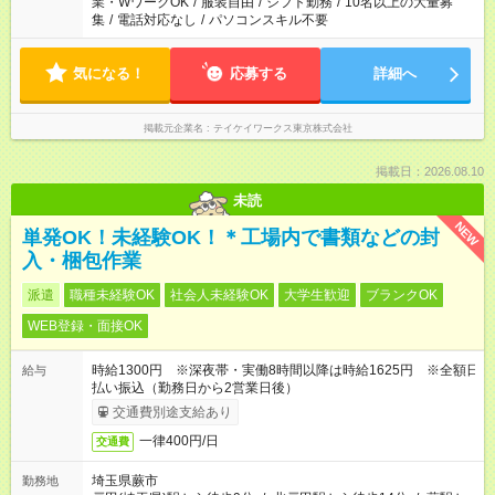
業・WワークOK
/
服装自由
/
シフト勤務
/
10名以上の大量募
集
/
電話対応なし
/
パソコンスキル不要
気になる！
応募する
詳細へ
掲載元企業名
テイケイワークス東京株式会社
掲載日：2026.08.10
未読
NEW
単発OK！未経験OK！＊工場内で書類などの封
入・梱包作業
派遣
職種未経験OK
社会人未経験OK
大学生歓迎
ブランクOK
WEB登録・面接OK
時給1300円 ※深夜帯・実働8時間以降は時給1625円 ※全額日
給与
払い振込（勤務日から2営業日後）
交通費別途支給あり
一律400円/日
交通費
埼玉県蕨市
勤務地