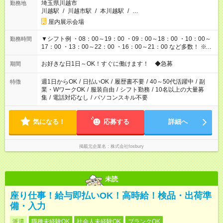
埼玉県川越市
勤務地
川越駅
/
川越市駅
/
本川越駅
/
…
屋内展示会場
▼シフト例 ・08：00～19：00 ・09：00～18：00 ・10：00～
勤務時間
17：00 ・13：00～22：00 ・16：00～21：00 など多数！ ※お
仕事により勤務時間が異なります
お好きな日1日～OK！すぐに働けます！ ◆急募
期間
週1日からOK
/
日払いOK
/
履歴書不要
/
40～50代活躍中
/
副
特徴
業・WワークOK
/
服装自由
/
シフト勤務
/
10名以上の大量募
集
/
電話対応なし
/
パソコンスキル不要
気になる！
応募する
詳細へ
掲載元企業名
株式会社fosbury
未読
座り仕事！給与即払いOK！高時給！検品・出荷準
備・入力
派遣
職種未経験OK
社会人未経験OK
ブランクOK