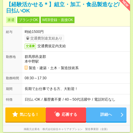
NEW
【経験活かせる＊】組立・加工・食品製造など/
日払いOK
派遣
ブランクOK
WEB登録・面接OK
時給1500円
給与
交通費別途支給あり
交通費規定内支給
交通費
群馬県邑楽郡
勤務地
本中野駅
製造・建築・土木・製造技術系
08:30～17:30
勤務時間
長期でお仕事できる方、大歓迎！
期間
日払いOK
/
履歴書不要
/
40～50代活躍中
/
電話対応なし
特徴
気になる！
応募する
詳細へ
掲載元企業名
株式会社綜合キャリアオプション 製造事業部（全国）