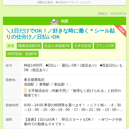
掲載元企業名
株式会社マイワーク（シニア）
掲載日：2026.08.10
未読
NEW
＼1日だけでOK！／好きな時に働く＊シール貼
りの仕分け／日払いOK
派遣
職種未経験OK
社会人未経験OK
大学生歓迎
ブランクOK
WEB登録・面接OK
時給1400円 ■日払い・週払いOK！(規定あり) ■現金日払いも
給与
OK（規定あり）
東京都豊島区
勤務地
池袋駅
/
巣鴨駅
/
駒込駅
/
…
大手物流会社（年齢不問／「無理なく続けられる」と好評の
職場です）
9:00～18:00 希望の時間帯を選べます！ ＜シフト例＞ ・8：30
勤務時間
～12：00 ・10：00～19：00 ・17：00～22：00 ・13：00～
22：00 ・22：00～翌6：00 など
【急募】1日のみOK！ 即日スタートもOK！ ＜Ｗワークや扶
期間
養内での勤務もＯＫです＞