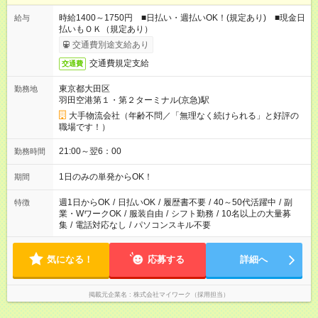
時給1400～1750円 ■日払い・週払いOK！(規定あり) ■現金日
給与
払いもＯＫ（規定あり）
交通費別途支給あり
交通費規定支給
交通費
東京都大田区
勤務地
羽田空港第１・第２ターミナル(京急)駅
大手物流会社（年齢不問／「無理なく続けられる」と好評の
職場です！）
21:00～翌6：00
勤務時間
1日のみの単発からOK！
期間
週1日からOK
/
日払いOK
/
履歴書不要
/
40～50代活躍中
/
副
特徴
業・WワークOK
/
服装自由
/
シフト勤務
/
10名以上の大量募
集
/
電話対応なし
/
パソコンスキル不要
気になる！
応募する
詳細へ
掲載元企業名
株式会社マイワーク（採用担当）