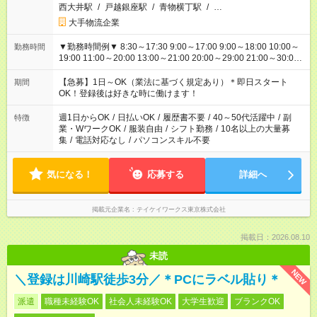
西大井駅
/
戸越銀座駅
/
青物横丁駅
/
…
大手物流企業
▼勤務時間例▼ 8:30～17:30 9:00～17:00 9:00～18:00 10:00～
勤務時間
19:00 11:00～20:00 13:00～21:00 20:00～29:00 21:00～30:00
22:00～31:00 上記以外にもシフトパターンあり！ 短時間の勤務
もご紹介できる場合があるのでご相談ください！ ご都合に合わ
【急募】1日～OK（業法に基づく規定あり）＊即日スタート
期間
せてお仕事をご案内します＾＾
OK！登録後は好きな時に働けます！
週1日からOK
/
日払いOK
/
履歴書不要
/
40～50代活躍中
/
副
特徴
業・WワークOK
/
服装自由
/
シフト勤務
/
10名以上の大量募
集
/
電話対応なし
/
パソコンスキル不要
気になる！
応募する
詳細へ
掲載元企業名
テイケイワークス東京株式会社
掲載日：2026.08.10
未読
NEW
＼登録は川崎駅徒歩3分／＊PCにラベル貼り＊
派遣
職種未経験OK
社会人未経験OK
大学生歓迎
ブランクOK