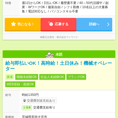
週1日からOK
/
日払いOK
/
履歴書不要
/
40～50代活躍中
/
副
特徴
業・WワークOK
/
服装自由
/
シフト勤務
/
10名以上の大量募
集
/
電話対応なし
/
パソコンスキル不要
気になる！
応募する
詳細へ
掲載元企業名
株式会社マイワーク
未読
給与即払いOK！高時給！土日休み！機械オペレー
ター
派遣
職種未経験OK
社会人未経験OK
ブランクOK
WEB登録・面接OK
時給1350円
給与
交通費別途支給あり
交通費支給有り
交通費
茨城県常陸大宮市
勤務地