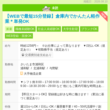
掲載日：2026.08.10
未読
NEW
【WEBで最短15分登録】倉庫内でかんたん軽作
業＊単発OK
派遣
職種未経験OK
社会人未経験OK
大学生歓迎
ブランクOK
WEB登録・面接OK
時給1258円～ ※お仕事によって異なります ▼日払いOK（規
給与
定あり） ▼初勤務手当（規定あり）
交通費別途支給あり
さいたま市浦和区
勤務地
浦和駅
/
北浦和駅
/
与野駅
大手物流企業
▼シフト例 8:00～17:00 9:00～16:00 9:00～17:00 9:00～18:00
勤務時間
9:30～18:30 20:00～29:00 など 他にもご案内可能な時間はあり
ます！ ご希望の勤務時間を教えてください＾＾
【即日スタートOK】登録後は好きな時に働けます！（業法に基
期間
づく規定あり）
週1日からOK
/
日払いOK
/
履歴書不要
/
40～50代活躍中
/
副
特徴