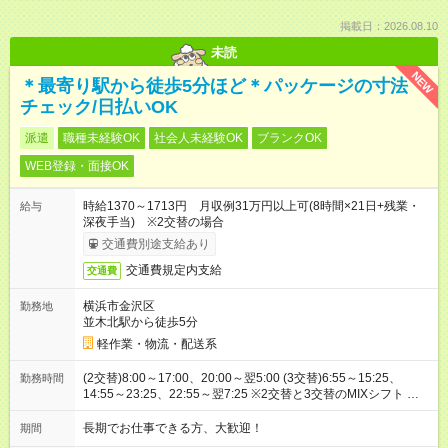
掲載日：2026.08.10
未読
NEW
＊最寄り駅から徒歩5分ほど＊パッケージの寸法
チェック/日払いOK
派遣
職種未経験OK
社会人未経験OK
ブランクOK
WEB登録・面接OK
時給1370～1713円 月収例31万円以上可(8時間×21日+残業・
給与
深夜手当) ※2交替の場合
交通費別途支給あり
交通費規定内支給
交通費
横浜市金沢区
勤務地
並木北駅から徒歩5分
軽作業・物流・配送系
(2交替)8:00～17:00、20:00～翌5:00 (3交替)6:55～15:25、
勤務時間
14:55～23:25、22:55～翌7:25 ※2交替と3交替のMIXシフト ※部
署により時間変動あり
長期でお仕事できる方、大歓迎！
期間