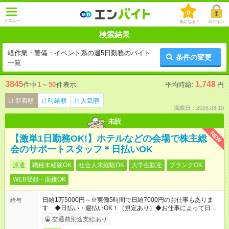
0
メニュー
気になる！
ログイン
検索結果
軽作業・警備・イベント系の週5日勤務のバイト
条件の変更
一覧
3845
1,748
件中
1
～
50
件表示
平均時給:
円
新着順
時給順
人気順
掲載日：2026.08.10
未読
NEW
【激単1日勤務OK!】ホテルなどの会場で株主総
会のサポートスタッフ＊日払いOK
派遣
職種未経験OK
社会人未経験OK
大学生歓迎
ブランクOK
WEB登録・面接OK
日給1万5000円～※実働5時間で日給7000円のお仕事もありま
給与
す ◆日払い・週払いOK！（規定あり）◆お仕事によって日給も
異なります
交通費別途支給あり