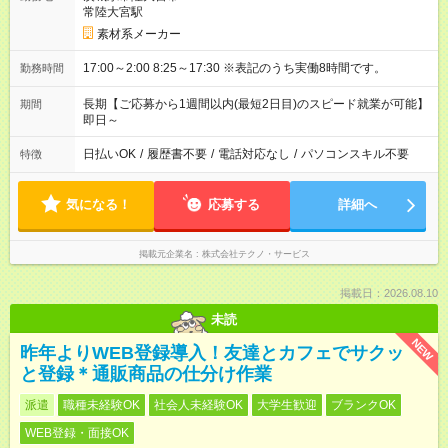
常陸大宮駅
素材系メーカー
17:00～2:00 8:25～17:30 ※表記のうち実働8時間です。
勤務時間
長期【ご応募から1週間以内(最短2日目)のスピード就業が可能】
期間
即日～
日払いOK
/
履歴書不要
/
電話対応なし
/
パソコンスキル不要
特徴
気になる！
応募する
詳細へ
掲載元企業名
株式会社テクノ・サービス
掲載日：2026.08.10
未読
NEW
昨年よりWEB登録導入！友達とカフェでサクッ
と登録＊通販商品の仕分け作業
派遣
職種未経験OK
社会人未経験OK
大学生歓迎
ブランクOK
WEB登録・面接OK