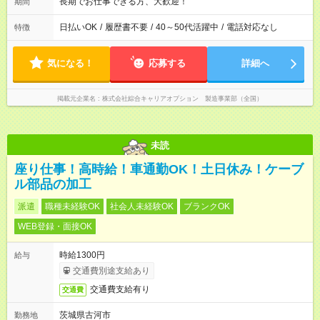
長期でお仕事できる方、大歓迎！
期間
日払いOK
/
履歴書不要
/
40～50代活躍中
/
電話対応なし
特徴
気になる！
応募する
詳細へ
掲載元企業名
株式会社綜合キャリアオプション 製造事業部（全国）
未読
座り仕事！高時給！車通勤OK！土日休み！ケーブ
ル部品の加工
派遣
職種未経験OK
社会人未経験OK
ブランクOK
WEB登録・面接OK
時給1300円
給与
交通費別途支給あり
交通費支給有り
交通費
茨城県古河市
勤務地