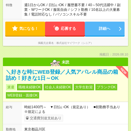
週1日からOK
/
日払いOK
/
履歴書不要
/
40～50代活躍中
/
副
特徴
業・WワークOK
/
服装自由
/
シフト勤務
/
10名以上の大量募
集
/
電話対応なし
/
パソコンスキル不要
気になる！
応募する
詳細へ
掲載元企業名
株式会社マイワーク（シニア）
掲載日：2026.08.10
未読
NEW
＼好きな時にWEB登録／人気アパレル商品の箱
詰め！好きな1日～OK
派遣
職種未経験OK
社会人未経験OK
大学生歓迎
ブランクOK
WEB登録・面接OK
時給1400円～ ▼日払いOK（規定あり） ■初勤務手当あり
給与
※規定による
交通費別途支給あり
東京都品川区
勤務地