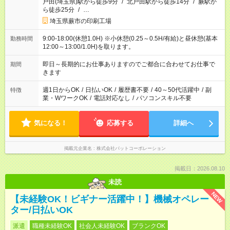
戸田(埼玉県)駅から徒歩9分
/
北戸田駅から徒歩14分
/
蕨駅か
ら徒歩25分
/
…
埼玉県蕨市の印刷工場
9:00-18:00(休憩1.0H) ※小休憩(0.25～0.5H/有給)と昼休憩(基本
勤務時間
12:00～13:00/1.0H)を取ります。
即日～長期的にお仕事ありますのでご都合に合わせてお仕事で
期間
きます
週1日からOK
/
日払いOK
/
履歴書不要
/
40～50代活躍中
/
副
特徴
業・WワークOK
/
電話対応なし
/
パソコンスキル不要
気になる！
応募する
詳細へ
掲載元企業名
株式会社パットコーポレーション
掲載日：2026.08.10
未読
NEW
【未経験OK！ビギナー活躍中！】機械オペレー
ター/日払いOK
派遣
職種未経験OK
社会人未経験OK
ブランクOK