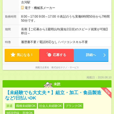
古河駅
電子・機械系メーカー
8:00～17:00 9:00～17:00 ※表記のうち実働6時間50分から7時間
勤務時間
50分です。
長期【ご応募から1週間以内(最短2日目)のスピード就業が可能】
期間
即日～
履歴書不要
/
電話対応なし
/
パソコンスキル不要
特徴
気になる！
応募する
詳細へ
掲載元企業名
株式会社テクノ・サービス
掲載日：2026.08.10
未読
NEW
【未経験でも大丈夫＊】組立・加工・食品製造
など/日払いOK
派遣
職種未経験OK
社会人未経験OK
ブランクOK
WEB登録・面接OK