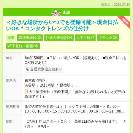
掲載日：2026.08.10
未読
NEW
＜好きな場所からいつでも登録可能＞現金日払
いOK＊コンタクトレンズの仕分け
派遣
職種未経験OK
社会人未経験OK
大学生歓迎
ブランクOK
WEB登録・面接OK
時給1500円 ■日払い・週払いOK！(規定あり) ■現金日払いも
給与
OK(規定あり)
交通費別途支給あり
東京都渋谷区
勤務地
渋谷駅
/
恵比寿駅
/
原宿駅
/
…
大手物流会社（年齢不問／「無理なく続けられる」と好評の
職場です！）
希望の時間帯を選べます！ ＜シフト例：5時間～＞ 8：00～
勤務時間
13：00 10：00～15：00 13：00～18：00 16：00～21：00 ＜
シフト例：8時間～＞ ・10：00～19：00 ・13：00～22：00 ・
22：00～翌6：00 など！是非ご希望をお聞かせください！
【急募】即日スタートＯＫ！ 単発1日のみから働けます。 ＃
期間
7月～ ＃8月～