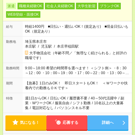
派遣
職種未経験OK
社会人未経験OK
大学生歓迎
ブランクOK
WEB登録・面接OK
時給1400円 ■日払い・週払いOK！(規定あり) ■現金日払いも
給与
OK（規定あり）
埼玉県本庄市
勤務地
本庄駅
/
児玉駅
/
本庄早稲田駅
大手物流会社（年齢不問／「無理なく続けられる」と好評の
職場です）
9:00～18:00 希望の時間帯を選べます！ ＜シフト例＞ ・8：30
勤務時間
～12：00 ・10：00～19：00 ・17：00～22：00 ・13：00～
22：00 ・22：00～翌6：00 など
【急募】1日のみOK！ 即日スタートもOK！ ＜Ｗワークや扶
期間
養内での勤務もＯＫです＞
週1日からOK
/
日払いOK
/
履歴書不要
/
40～50代活躍中
/
副
特徴
業・WワークOK
/
服装自由
/
シフト勤務
/
10名以上の大量募
集
/
電話対応なし
/
パソコンスキル不要
気になる！
応募する
詳細へ