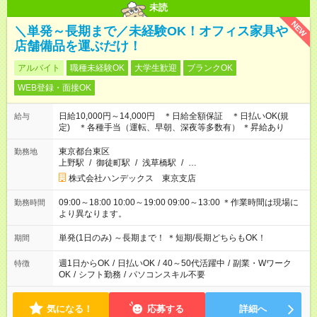
未読
NEW
＼単発～長期まで／未経験OK！オフィス家具や
店舗備品を運ぶだけ！
アルバイト
職種未経験OK
大学生歓迎
ブランクOK
WEB登録・面接OK
日給10,000円～14,000円 ＊日給全額保証 ＊日払いOK(規
給与
定) ＊各種手当（運転、早朝、深夜等多数有） ＊昇給あり
東京都台東区
勤務地
上野駅
/
御徒町駅
/
浅草橋駅
/
…
株式会社ハンデックス 東京支店
09:00～18:00 10:00～19:00 09:00～13:00 ＊作業時間は現場に
勤務時間
より異なります。
単発(1日のみ) ～長期まで！ ＊短期/長期どちらもOK！
期間
週1日からOK
/
日払いOK
/
40～50代活躍中
/
副業・Wワーク
特徴
OK
/
シフト勤務
/
パソコンスキル不要
気になる！
応募する
詳細へ