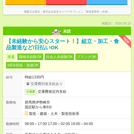
掲載元企業名
株式会社綜合キャリアオプション 製造事業部（全国）
掲載日：2026.08.10
未読
NEW
【未経験から安心スタート！】組立・加工・食
品製造など/日払いOK
派遣
職種未経験OK
社会人未経験OK
ブランクOK
WEB登録・面接OK
時給1330円
給与
交通費別途支給あり
交通費規定内支給
交通費
群馬県伊勢崎市
勤務地
国定駅から車9分
製造・建築・土木・製造技術系
08:00～17:00 17:00～02:00 19:00～04:00
勤務時間