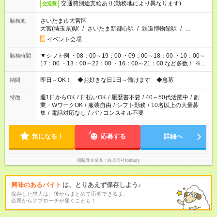
交通費別途支給あり(勤務地により異なります)
交通費
さいたま市大宮区
勤務地
大宮(埼玉県)駅
/
さいたま新都心駅
/
鉄道博物館駅
/
…
イベント会場
▼シフト例 ・08：00～19：00 ・09：00～18：00 ・10：00～
勤務時間
17：00 ・13：00～22：00 ・16：00～21：00 など多数！ ※お
仕事により勤務時間が異なります
即日～OK！ ◆お好きな日1日～働けます ◆急募
期間
週1日からOK
/
日払いOK
/
履歴書不要
/
40～50代活躍中
/
副
特徴
業・WワークOK
/
服装自由
/
シフト勤務
/
10名以上の大量募
集
/
電話対応なし
/
パソコンスキル不要
気になる！
応募する
詳細へ
掲載元企業名
株式会社fosbury
興味のあるバイト
は、とりあえず保存しよう♪
保存した求人は、後からまとめて応募できるよ。
企業からアプローチが届くことも！