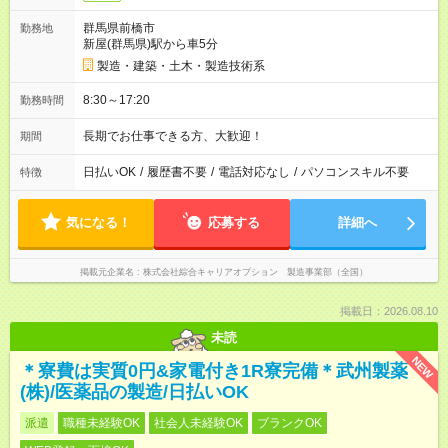
群馬県前橋市
勤務地
新屋(群馬県)駅から車5分
製造・建築・土木・製造技術系
8:30～17:20
勤務時間
長期でお仕事できる方、大歓迎！
期間
日払いOK
/
履歴書不要
/
電話対応なし
/
パソコンスキル不要
特徴
気になる！
応募する
詳細へ
掲載元企業名
株式会社綜合キャリアオプション 製造事業部（全国）
掲載日：2026.08.10
未読
NEW
＊寮費は実質0円&家電付き1R寮完備＊武州製薬
(株)/医薬品の製造/日払いOK
派遣
職種未経験OK
社会人未経験OK
ブランクOK