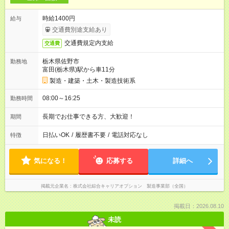
時給1400円
給与
交通費別途支給あり
交通費規定内支給
交通費
栃木県佐野市
勤務地
富田(栃木県)駅から車11分
製造・建築・土木・製造技術系
08:00～16:25
勤務時間
長期でお仕事できる方、大歓迎！
期間
日払いOK
/
履歴書不要
/
電話対応なし
特徴
気になる！
応募する
詳細へ
掲載元企業名
株式会社綜合キャリアオプション 製造事業部（全国）
掲載日：2026.08.10
未読