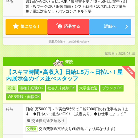
週1日からOK
/
日払いOK
/
履歴書不要
/
40～50代活躍中
/
副
特徴
業・WワークOK
/
服装自由
/
シフト勤務
/
10名以上の大量募
集
/
電話対応なし
/
パソコンスキル不要
気になる！
応募する
詳細へ
掲載元企業名
株式会社fosbury
掲載日：2026.08.10
未読
NEW
【スキマ時間×高収入】日給1.5万～日払い！屋
内展示会のイス並べスタッフ
派遣
職種未経験OK
社会人未経験OK
大学生歓迎
ブランクOK
WEB登録・面接OK
日給1万5000円～※実働5時間で日給7000円のお仕事もありま
給与
す ◆日払い・週払いOK！（規定あり）◆お仕事によって日給も
異なります
交通費別途支給あり
交通費別途支給あり(勤務地により異なります)
交通費