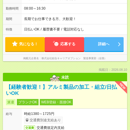
08:00～16:30
勤務時間
長期でお仕事できる方、大歓迎！
期間
日払いOK
/
履歴書不要
/
電話対応なし
特徴
気になる！
応募する
詳細へ
掲載元企業名
株式会社綜合キャリアオプション 製造事業部（全国）
掲載日：2026.08.10
未読
NEW
【経験者歓迎！】アルミ製品の加工・組立/日払
いOK
派遣
ブランクOK
WEB登録・面接OK
時給1380～1725円
給与
交通費別途支給あり
交通費規定内支給
交通費