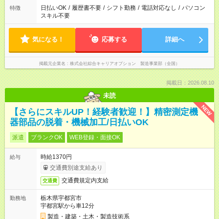
日払いOK
/
履歴書不要
/
シフト勤務
/
電話対応なし
/
パソコン
特徴
スキル不要
気になる！
応募する
詳細へ
掲載元企業名
株式会社綜合キャリアオプション 製造事業部（全国）
掲載日：2026.08.10
未読
NEW
【さらにスキルUP！経験者歓迎！】精密測定機
器部品の脱着・機械加工/日払いOK
派遣
ブランクOK
WEB登録・面接OK
時給1370円
給与
交通費別途支給あり
交通費規定内支給
交通費
栃木県宇都宮市
勤務地
宇都宮駅から車12分
製造・建築・土木・製造技術系