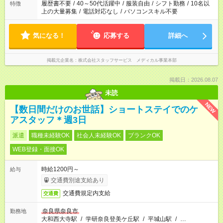
履歴書不要
/
40～50代活躍中
/
服装自由
/
シフト勤務
/
10名以
特徴
上の大量募集
/
電話対応なし
/
パソコンスキル不要
気になる！
応募する
詳細へ
掲載元企業名
株式会社スタッフサービス メディカル事業本部
掲載日：2026.08.07
未読
NEW
【数日間だけのお世話】ショートステイでのケ
アスタッフ＊週3日
派遣
職種未経験OK
社会人未経験OK
ブランクOK
WEB登録・面接OK
時給1200円～
給与
交通費別途支給あり
交通費規定内支給
交通費
奈良県奈良市
勤務地
大和西大寺駅
/
学研奈良登美ケ丘駅
/
平城山駅
/
…