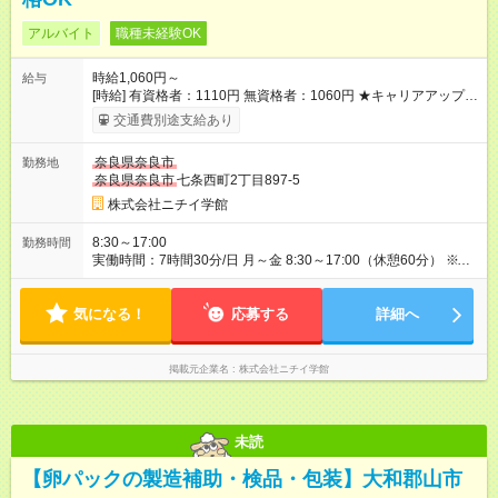
アルバイト
職種未経験OK
時給1,060円～
給与
[時給] 有資格者：1110円 無資格者：1060円 ★キャリアアップ制
度あり 進級により給与がアップします！ 【試用期間】試用期間
交通費別途支給あり
あり 試用期間の長さ：3ヶ月 雇用形態、給与は本採用時と同じ
です。
奈良県奈良市
勤務地
奈良県奈良市
七条西町2丁目897-5
株式会社ニチイ学館
8:30～17:00
勤務時間
実働時間：7時間30分/日 月～金 8:30～17:00（休憩60分） ※勤
務日数は週3日～OK！ご相談に応じます。
気になる！
応募する
詳細へ
掲載元企業名
株式会社ニチイ学館
未読
【卵パックの製造補助・検品・包装】大和郡山市