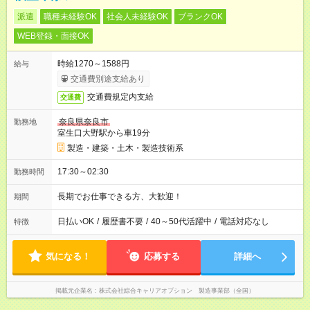
派遣
職種未経験OK
社会人未経験OK
ブランクOK
WEB登録・面接OK
時給1270～1588円
給与
交通費別途支給あり
交通費規定内支給
交通費
奈良県奈良市
勤務地
室生口大野駅から車19分
製造・建築・土木・製造技術系
17:30～02:30
勤務時間
長期でお仕事できる方、大歓迎！
期間
日払いOK
/
履歴書不要
/
40～50代活躍中
/
電話対応なし
特徴
気になる！
応募する
詳細へ
掲載元企業名
株式会社綜合キャリアオプション 製造事業部（全国）