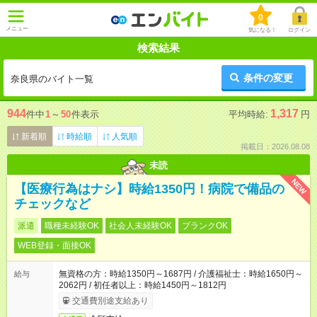
0
メニュー
気になる！
ログイン
検索結果
条件の変更
奈良県のバイト一覧
944
1,317
件中
1
～
50
件表示
平均時給:
円
新着順
時給順
人気順
掲載日：2026.08.08
未読
NEW
【医療行為はナシ】時給1350円！病院で備品の
チェックなど
派遣
職種未経験OK
社会人未経験OK
ブランクOK
WEB登録・面接OK
無資格の方：時給1350円～1687円 / 介護福祉士：時給1650円～
給与
2062円 / 初任者以上：時給1450円～1812円
交通費別途支給あり