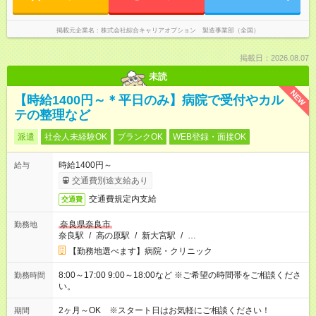
掲載元企業名
株式会社綜合キャリアオプション 製造事業部（全国）
掲載日：2026.08.07
未読
NEW
【時給1400円～＊平日のみ】病院で受付やカル
テの整理など
派遣
社会人未経験OK
ブランクOK
WEB登録・面接OK
時給1400円～
給与
交通費別途支給あり
交通費規定内支給
交通費
奈良県奈良市
勤務地
奈良駅
/
高の原駅
/
新大宮駅
/
…
【勤務地選べます】病院・クリニック
8:00～17:00 9:00～18:00など ※ご希望の時間帯をご相談くださ
勤務時間
い。
2ヶ月～OK ※スタート日はお気軽にご相談ください！
期間