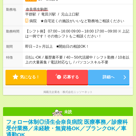
奈良県生駒郡
勤務地
平群駅
/
竜田川駅
/
元山上口駅
病院 ★自宅近くの施設がいいなど勤務地ご相談ください
【シフト例】 07:00～16:00 09:00～18:00 17:00～09:00 ※ 上記
勤務時間
は一例です！その他シフトもご相談ください！
即日～2ヶ月以上 ■開始日の相談OK！
期間
日払いOK
/
履歴書不要
/
40～50代活躍中
/
シフト勤務
/
10名以
特徴
上の大量募集
/
電話対応なし
/
パソコンスキル不要
気になる！
応募する
詳細へ
掲載元企業名
株式会社ニッソーネット
未読
フォロー体制◎済生会奈良病院 医療事務／診療科
受付業務／未経験・無資格OK／ブランクOK／車
通勤OK