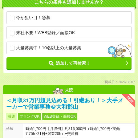
こちらの条件も追加しませんか？
今が狙い目！急募
来社不要！WEB登録／面接OK
大量募集中！10名以上の大量募集
追加して再検索！
掲載日：2026.08.07
未読
NEW
＜月収31万円超見込める！引継あり！＞大手メ
ーカーで営業事務＠大和郡山
派遣
ブランクOK
WEB登録・面接OK
時給1,700円【月収例】約316,000円（時給1,700円×実働
給与
7.75h×21日+残業20h）+交通費