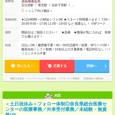
奈良県香芝市
勤務地
五位堂駅
/
香芝駅
/
近鉄下田駅
/
…
＜シニア向け施設＞
★1日4時間～の時短シフトOK ★スタート時間選べます！ 7:00～
勤務時間
16:00 9:00～17:00 11:00～19:00 など 残業なし！ ※Wワークの
場合、他のお仕事と合わせ週40時間超の就業はご案内できませ
ん ※法令に基づき、週20時間以上勤務は社会保険への加入対象
開始日はご相談ください！ ★急募 ★職場が気に入れば、長期
期間
となります ※労働者派遣法（日雇い派遣の原則禁止）により、
でも働けます！
短時間・短期間の就業はご案内が難しい場合があります
日払いOK
/
履歴書不要
/
40～50代活躍中
/
副業・WワークOK
/
特徴
服装自由
/
シフト勤務
/
10名以上の大量募集
/
電話対応なし
/
パ
ソコンスキル不要
気になる！
応募する
詳細へ
掲載元企業名
マンパワーグループ株式会社 ケアサービス事業部 （医療福祉介護関連）
未読
＜土日祝休み＞フォロー体制◎奈良県総合医療セ
ンターの医療事務／外来受付業務／未経験・無資
格OK