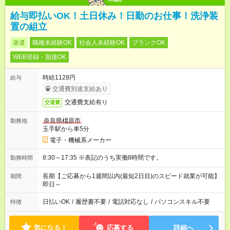
給与即払いOK！土日休み！日勤のお仕事！洗浄装
置の組立
派遣
職種未経験OK
社会人未経験OK
ブランクOK
WEB登録・面接OK
時給1128円
給与
交通費別途支給あり
交通費支給有り
交通費
奈良県橿原市
勤務地
玉手駅から車5分
電子・機械系メーカー
8:30～17:35 ※表記のうち実働8時間です。
勤務時間
長期【ご応募から1週間以内(最短2日目)のスピード就業が可能】
期間
即日～
日払いOK
/
履歴書不要
/
電話対応なし
/
パソコンスキル不要
特徴
気になる！
応募する
詳細へ