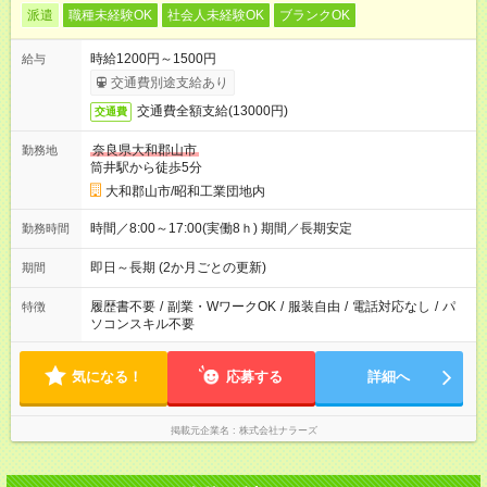
派遣
職種未経験OK
社会人未経験OK
ブランクOK
時給1200円～1500円
給与
交通費別途支給あり
交通費全額支給(13000円)
交通費
奈良県大和郡山市
勤務地
筒井駅から徒歩5分
大和郡山市/昭和工業団地内
時間／8:00～17:00(実働8ｈ) 期間／長期安定
勤務時間
即日～長期 (2か月ごとの更新)
期間
履歴書不要
/
副業・WワークOK
/
服装自由
/
電話対応なし
/
パ
特徴
ソコンスキル不要
気になる！
応募する
詳細へ
掲載元企業名
株式会社ナラーズ