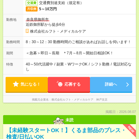
交通費別途支給（規定有）
交通費
5～10万円
月収例
奈良県御所市
勤務地
近鉄御所駅から徒歩6分
株式会社ルフト・メディカルケア
8：30～12：30 勤務時間のご相談があればお話しを伺います！
勤務時間
＜急募＞即日～長期 ＊7月～8月～開始日相談OK！
期間
40～50代活躍中
/
副業・WワークOK
/
シフト勤務
/
電話対応な
特徴
し
気になる！
応募する
詳細へ
掲載元企業名
株式会社ルフト・メディカルケア 神戸支店
掲載日：2026.08.07
未読
NEW
【未経験スタートOK！】くるま部品のプレス・
検査/日払いOK