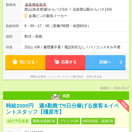
奈良県奈良市
勤務地
郡山(奈良県)駅からバス5分
/
近鉄郡山駅からバス10分
金属ピンの製造メーカー
9：00～17：00（実働7時間・休憩60分）
勤務時間
即日～長期
期間
日払いOK
/
履歴書不要
/
電話対応なし
/
パソコンスキル不要
特徴
気になる！
応募する
詳細へ
掲載元企業名
ヒューマンステージ株式会社 大和八木支店
掲載日：2026.08.07
未読
NEW
時給2000円 週4勤務で5日分稼げる接客＆イベ
ントスタッフ【橿原市】
紹介予定派遣
職種未経験OK
ブランクOK
WEB登録・面接OK