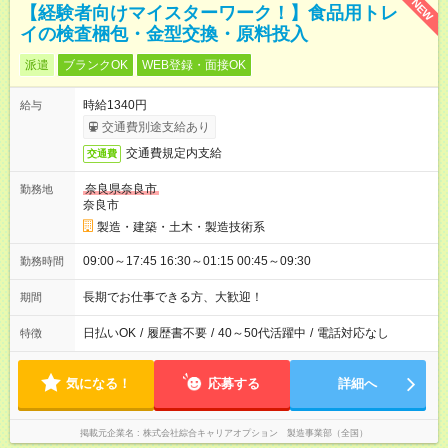
NEW
【経験者向けマイスターワーク！】食品用トレ
イの検査梱包・金型交換・原料投入
派遣
ブランクOK
WEB登録・面接OK
時給1340円
給与
交通費別途支給あり
交通費規定内支給
交通費
奈良県奈良市
勤務地
奈良市
製造・建築・土木・製造技術系
09:00～17:45 16:30～01:15 00:45～09:30
勤務時間
長期でお仕事できる方、大歓迎！
期間
日払いOK
/
履歴書不要
/
40～50代活躍中
/
電話対応なし
特徴
気になる！
応募する
詳細へ
掲載元企業名
株式会社綜合キャリアオプション 製造事業部（全国）