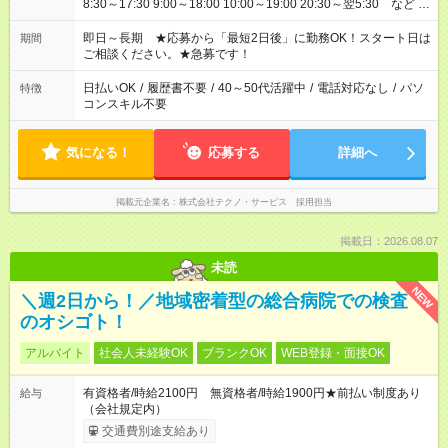
8:30～17:30 9:00～18:00 10:00～19:00 20:30～翌5:30 など ★
その他にも勤務時間多数！ 日勤のみ、残業なし、交替制など
ご希望を教えてください！
即日～長期 ★応募から「最短2日後」に勤務OK！スタート日は
期間
ご相談ください。★急募です！
日払いOK
/
履歴書不要
/
40～50代活躍中
/
電話対応なし
/
パソ
特徴
コンスキル不要
気になる！
応募する
詳細へ
掲載元企業名
株式会社テクノ・サービス 採用担当
掲載日：2026.08.07
未読
NEW
＼週2日から！／地域密着型の総合病院での検査
のオシゴト！
アルバイト
社会人未経験OK
ブランクOK
WEB登録・面接OK
有資格者/時給2100円 無資格者/時給1900円★前払い制度あり
給与
（会社規定内）
交通費別途支給あり