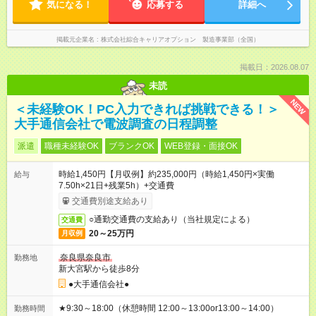
気になる！
応募する
詳細へ
掲載元企業名
株式会社綜合キャリアオプション 製造事業部（全国）
掲載日：2026.08.07
未読
NEW
＜未経験OK！PC入力できれば挑戦できる！＞
大手通信会社で電波調査の日程調整
派遣
職種未経験OK
ブランクOK
WEB登録・面接OK
時給1,450円【月収例】約235,000円（時給1,450円×実働
給与
7.50h×21日+残業5h）+交通費
交通費別途支給あり
○通勤交通費の支給あり（当社規定による）
交通費
20～25万円
月収例
奈良県奈良市
勤務地
新大宮駅から徒歩8分
●大手通信会社●
★9:30～18:00（休憩時間 12:00～13:00or13:00～14:00）
勤務時間