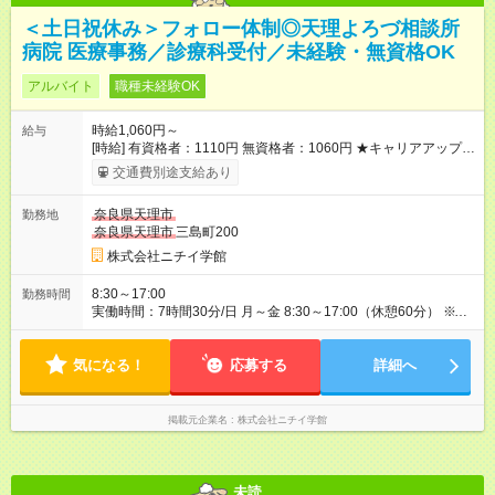
＜土日祝休み＞フォロー体制◎天理よろづ相談所
病院 医療事務／診療科受付／未経験・無資格OK
アルバイト
職種未経験OK
時給1,060円～
給与
[時給] 有資格者：1110円 無資格者：1060円 ★キャリアアップ制
度あり 進級により給与がアップします！ 【試用期間】試用期間
交通費別途支給あり
あり 試用期間の長さ：3ヶ月 雇用形態、給与は本採用時と同じ
です。
奈良県天理市
勤務地
奈良県天理市
三島町200
株式会社ニチイ学館
8:30～17:00
勤務時間
実働時間：7時間30分/日 月～金 8:30～17:00（休憩60分） ※扶
養内勤務OK（週3日～OK）！
気になる！
応募する
詳細へ
掲載元企業名
株式会社ニチイ学館
未読