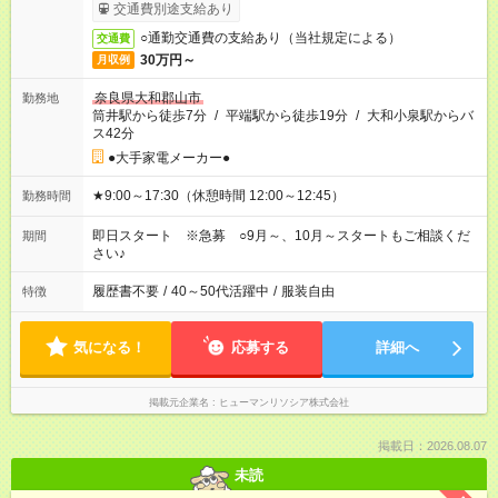
交通費別途支給あり
○通勤交通費の支給あり（当社規定による）
交通費
30万円～
月収例
奈良県大和郡山市
勤務地
筒井駅から徒歩7分
/
平端駅から徒歩19分
/
大和小泉駅からバ
ス42分
●大手家電メーカー●
★9:00～17:30（休憩時間 12:00～12:45）
勤務時間
即日スタート ※急募 ○9月～、10月～スタートもご相談くだ
期間
さい♪
履歴書不要
/
40～50代活躍中
/
服装自由
特徴
気になる！
応募する
詳細へ
掲載元企業名
ヒューマンリソシア株式会社
掲載日：2026.08.07
未読