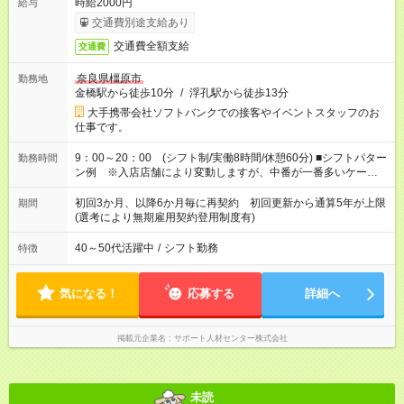
時給2000円
給与
交通費別途支給あり
交通費全額支給
交通費
奈良県橿原市
勤務地
金橋駅から徒歩10分
/
浮孔駅から徒歩13分
大手携帯会社ソフトバンクでの接客やイベントスタッフのお
仕事です。
9：00～20：00 (シフト制/実働8時間/休憩60分) ■シフトパター
勤務時間
ン例 ※入店店舗により変動しますが、中番が一番多いケースで
す。 ・早番：9：00～18：00 ・中番：10：00～19：00 ・遅
番：11：00～20：00
初回3か月、以降6か月毎に再契約 初回更新から通算5年が上限
期間
(選考により無期雇用契約登用制度有)
40～50代活躍中
/
シフト勤務
特徴
気になる！
応募する
詳細へ
掲載元企業名
サポート人材センター株式会社
未読