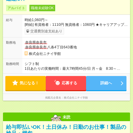
アルバイト
職種未経験OK
時給1,060円～
給与
[時給] 有資格者：1110円 無資格者：1060円 ★キャリアアップ制
度あり 進級により給与がアップします！ 【試用期間】試用期間
交通費別途支給あり
あり 試用期間の長さ：3ヶ月 雇用形態、給与は本採用時と同じ
です。
奈良県奈良市
勤務地
奈良県奈良市
八条4丁目643番地
株式会社ニチイ学館
シフト制
勤務時間
1日あたりの実働時間：最大7時間45分/日 月～金 8:30～
17:15（休憩60分） 土曜 8:30～12:30（休憩なし） ※土曜は
第1・3・5週のみ
気になる！
応募する
詳細へ
掲載元企業名
株式会社ニチイ学館
未読
給与即払いOK！土日休み！日勤のお仕事！製品の