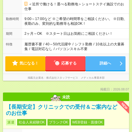
＜近所で働ける！選べる勤務地＞ショートステイ施設でのお
仕事
9:00～17:00など ※ご希望の時間帯をご相談ください。 ※日勤、
勤務時間
夜勤のみ、変則的な勤務等も相談OK！
2ヶ月～OK ※スタート日はお気軽にご相談ください！
期間
履歴書不要
/
40～50代活躍中
/
シフト勤務
/
10名以上の大量募
特徴
集
/
電話対応なし
/
パソコンスキル不要
気になる！
応募する
詳細へ
掲載元企業名
株式会社スタッフサービス メディカル事業本部
掲載日：2026.08.07
未読
NEW
【長期安定】クリニックでの受付＆ご案内など
のお仕事
派遣
社会人未経験OK
ブランクOK
WEB登録・面接OK