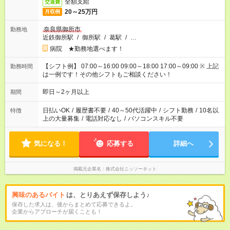
全額支給
交通費
20～25万円
月収例
奈良県御所市
勤務地
近鉄御所駅
/
御所駅
/
葛駅
/
…
病院 ★勤務地選べます！
【シフト例】 07:00～16:00 09:00～18:00 17:00～09:00 ※ 上記
勤務時間
は一例です！その他シフトもご相談ください！
即日～2ヶ月以上
期間
日払いOK
/
履歴書不要
/
40～50代活躍中
/
シフト勤務
/
10名以
特徴
上の大量募集
/
電話対応なし
/
パソコンスキル不要
気になる！
応募する
詳細へ
掲載元企業名
株式会社ニッソーネット
興味のあるバイト
は、とりあえず保存しよう♪
保存した求人は、後からまとめて応募できるよ。
企業からアプローチが届くことも！