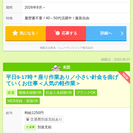
2026年9月～
期間
履歴書不要
/
40～50代活躍中
/
服装自由
特徴
気になる！
応募する
詳細へ
掲載元企業名
ヒューマンリソシア株式会社
掲載日：2026.08.07
未読
NEW
平日9-17時＊座り作業あり／小さい針金を曲げ
ていくお仕事＜人気の軽作業＞
派遣
職種未経験OK
社会人未経験OK
ブランクOK
WEB登録・面接OK
時給1250円
給与
交通費別途支給あり
別途支給
交通費