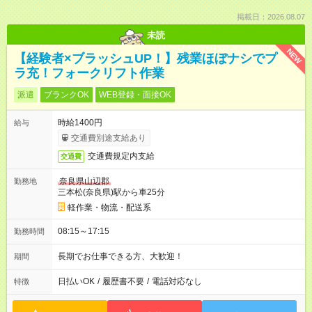
掲載日：2026.08.07
未読
NEW
【経験者×ブラッシュUP！】残業ほぼナシでプ
ラ充！フォークリフト作業
派遣
ブランクOK
WEB登録・面接OK
時給1400円
給与
交通費別途支給あり
交通費規定内支給
交通費
奈良県山辺郡
勤務地
三本松(奈良県)駅から車25分
軽作業・物流・配送系
08:15～17:15
勤務時間
長期でお仕事できる方、大歓迎！
期間
日払いOK
/
履歴書不要
/
電話対応なし
特徴