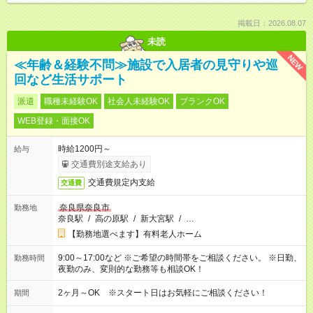
掲載日：2026.08.07
未読
NEW
≪年齢＆経験不問≫施設で入居者の見守りや巡
回など生活サポート
派遣
職種未経験OK
社会人未経験OK
ブランクOK
WEB登録・面接OK
時給1200円～
給与
交通費別途支給あり
交通費規定内支給
交通費
奈良県奈良市
勤務地
奈良駅
/
高の原駅
/
新大宮駅
/
…
【勤務地選べます】有料老人ホーム
9:00～17:00など ※ご希望の時間帯をご相談ください。 ※日勤、
勤務時間
夜勤のみ、変則的な勤務等も相談OK！
2ヶ月～OK ※スタート日はお気軽にご相談ください！
期間