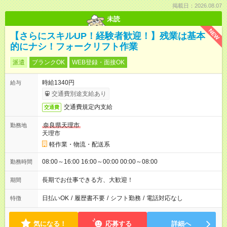
掲載日：2026.08.07
未読
NEW
【さらにスキルUP！経験者歓迎！】残業は基本
的にナシ！フォークリフト作業
派遣
ブランクOK
WEB登録・面接OK
時給1340円
給与
交通費別途支給あり
交通費規定内支給
交通費
奈良県天理市
勤務地
天理市
軽作業・物流・配送系
08:00～16:00 16:00～00:00 00:00～08:00
勤務時間
長期でお仕事できる方、大歓迎！
期間
日払いOK
/
履歴書不要
/
シフト勤務
/
電話対応なし
特徴
気になる！
応募する
詳細へ