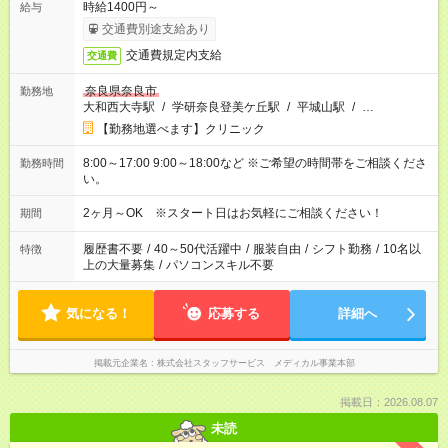
時給1400円～
給与
交通費別途支給あり
交通費規定内支給
交通費
奈良県奈良市
勤務地
大和西大寺駅
/
学研奈良登美ケ丘駅
/
平城山駅
/
…
【勤務地選べます】クリニック
8:00～17:00 9:00～18:00など ※ご希望の時間帯をご相談くださ
勤務時間
い。
2ヶ月～OK ※スタート日はお気軽にご相談ください！
期間
履歴書不要
/
40～50代活躍中
/
服装自由
/
シフト勤務
/
10名以
特徴
上の大量募集
/
パソコンスキル不要
気になる！
応募する
詳細へ
掲載元企業名
株式会社スタッフサービス メディカル事業本部
掲載日：2026.08.07
未読