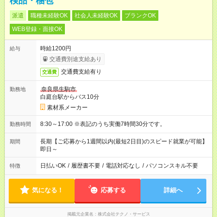
検品・梱包
派遣
職種未経験OK
社会人未経験OK
ブランクOK
WEB登録・面接OK
時給1200円
給与
交通費別途支給あり
交通費支給有り
交通費
奈良県生駒市
勤務地
白庭台駅からバス10分
素材系メーカー
8:30～17:00 ※表記のうち実働7時間30分です。
勤務時間
長期【ご応募から1週間以内(最短2日目)のスピード就業が可能】
期間
即日～
日払いOK
/
履歴書不要
/
電話対応なし
/
パソコンスキル不要
特徴
気になる！
応募する
詳細へ
掲載元企業名
株式会社テクノ・サービス