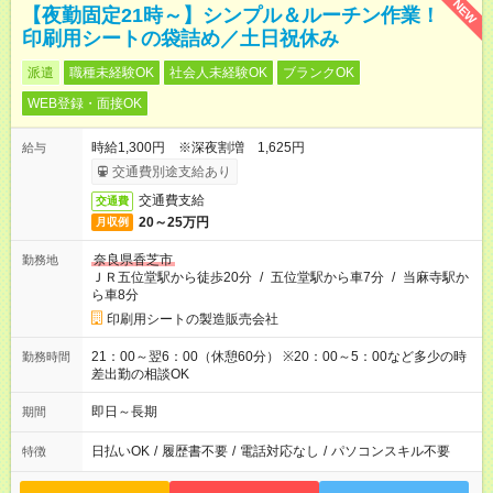
NEW
【夜勤固定21時～】シンプル＆ルーチン作業！
印刷用シートの袋詰め／土日祝休み
派遣
職種未経験OK
社会人未経験OK
ブランクOK
WEB登録・面接OK
時給1,300円 ※深夜割増 1,625円
給与
交通費別途支給あり
交通費支給
交通費
20～25万円
月収例
奈良県香芝市
勤務地
ＪＲ五位堂駅から徒歩20分
/
五位堂駅から車7分
/
当麻寺駅か
ら車8分
印刷用シートの製造販売会社
21：00～翌6：00（休憩60分） ※20：00～5：00など多少の時
勤務時間
差出勤の相談OK
即日～長期
期間
日払いOK
/
履歴書不要
/
電話対応なし
/
パソコンスキル不要
特徴