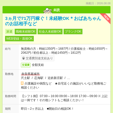
掲載日：2026.08.08
未読
NEW
3ヵ月で71万円稼ぐ！未経験OK＊おばあちゃん
のお話相手など
派遣
職種未経験OK
社会人未経験OK
ブランクOK
WEB登録・面接OK
無資格の方：時給1350円～1687円 / 介護福祉士：時給1650円～
給与
2062円 / 初任者以上：時給1450円～1812円
交通費別途支給あり
全額支給
交通費
奈良県葛城市
勤務地
尺土駅
/
忍海駅
/
近鉄新庄駅
/
…
介護施設や病院など ★自宅近くの施設がいいなど勤務地ご
相談ください
【シフト例】 07:00～16:00 09:00～18:00 17:00～09:00 ※ 上記
勤務時間
は一例です！その他シフトもご相談ください！
即日～2ヶ月以上 ■開始日の相談OK！
期間