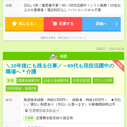
日払いOK
/
履歴書不要
/
40～50代活躍中
/
シフト勤務
/
10名以
特徴
上の大量募集
/
電話対応なし
/
パソコンスキル不要
気になる！
応募する
詳細へ
掲載元企業名
株式会社ニッソーネット
掲載日：2026.08.08
未読
NEW
＼10年後にも残る仕事／～60代も現役活躍中の
職場へ＊介護
派遣
職種未経験OK
社会人未経験OK
大学生歓迎
ブランクOK
WEB登録・面接OK
無資格未経験：時給1350円～ 経験者：時給1450円～ ★日払
給与
い／週払い制度あり（月払いも選べます）※稼働開始時は手続き
完了次第のお支払いとなります。
交通費別途支給あり
交通費全額支給※規定有
交通費