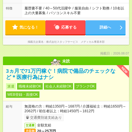
履歴書不要
/
40～50代活躍中
/
服装自由
/
シフト勤務
/
10名以
特徴
上の大量募集
/
パソコンスキル不要
気になる！
応募する
詳細へ
掲載元企業名
株式会社スタッフサービス メディカル事業本部
掲載日：2026.08.07
未読
NEW
3ヵ月で71万円稼ぐ！病院で備品のチェックな
ど＊医療行為はナシ
派遣
職種未経験OK
社会人未経験OK
ブランクOK
WEB登録・面接OK
無資格の方：時給1350円～1687円 / 介護福祉士：時給1650円～
給与
2062円 / 初任者以上：時給1450円～1812円
交通費別途支給あり
全額支給
交通費
20～25万円
月収例