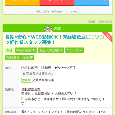
掲載元企業名
株式会社テクノ・サービス
掲載日：2026.08.07
未読
NEW
長期×安心＊WEB登録OK！未経験歓迎〇コツコ
ツ軽作業スタッフ募集！
派遣
職種未経験OK
社会人未経験OK
ブランクOK
WEB登録・面接OK
時給1100円～1350円 ★Wワーク不可
給与
交通費別途支給あり
交通費全額支給
交通費
奈良県奈良市
勤務地
奈良駅
/
近鉄奈良駅
/
大和西大寺駅
/
…
奈良市など…勤務地多数！通いやすい勤務地をご紹介しま
す。
週5フルタイムがメインです！ ＜勤務時間の例＞ 8:00～17:00
勤務時間