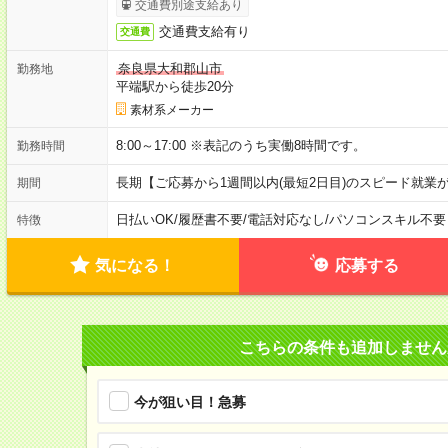
交通費別途支給あり
交通費支給有り
交通費
奈良県大和郡山市
勤務地
平端駅から徒歩20分
素材系メーカー
8:00～17:00 ※表記のうち実働8時間です。
勤務時間
長期【ご応募から1週間以内(最短2日目)のスピード就業
期間
日払いOK
/
履歴書不要
/
電話対応なし
/
パソコンスキル不要
特徴
気になる！
応募する
こちらの条件も追加しません
今が狙い目！急募