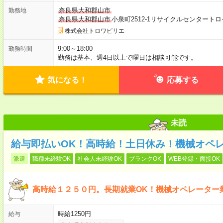
奈良県大和郡山市
勤務地
奈良県大和郡山市
小泉町2512-1リサイクルセンタート
株式会社トロワピリエ
9:00～18:00
勤務時間
勤務は基本、週4日以上で曜日は相談可能です。
気になる！
応募する
未読
給与即払いOK！高時給！土日休み！機械オペ
派遣
職種未経験OK
社会人未経験OK
ブランクOK
WEB登録・面接OK
高時給１２５０円。長期就業OK！機械オペレーター
時給1250円
給与