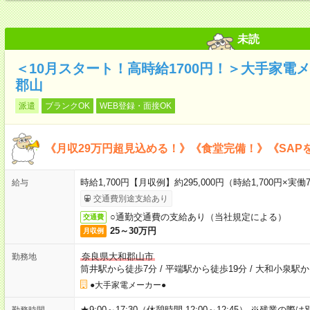
未読
＜10月スタート！高時給1700円！＞大手家電
郡山
派遣
ブランクOK
WEB登録・面接OK
《月収29万円超見込める！》《食堂完備！》《SAP
時給1,700円【月収例】約295,000円（時給1,700円×実働7
給与
交通費別途支給あり
○通勤交通費の支給あり（当社規定による）
交通費
25～30万円
月収例
奈良県大和郡山市
勤務地
筒井駅から徒歩7分
/
平端駅から徒歩19分
/
大和小泉駅か
●大手家電メーカー●
★9:00～17:30（休憩時間 12:00～12:45） ※残業の際は
勤務時間