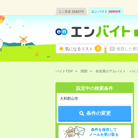
エン派遣
23427
件
エン バイト
28905
件
0
気になるリスト
保存した希
バイトTOP
関西
奈良県のアルバイト・バイ
設定中の検索条件
大和郡山市
条件の変更
条件を保存して
メールを受け取る