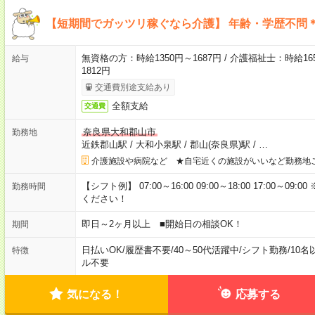
【短期間でガッツリ稼ぐなら介護】 年齢・学歴不問＊
無資格の方：時給1350円～1687円 / 介護福祉士：時給165
給与
1812円
交通費別途支給あり
全額支給
交通費
奈良県大和郡山市
勤務地
近鉄郡山駅
/
大和小泉駅
/
郡山(奈良県)駅
/
…
介護施設や病院など ★自宅近くの施設がいいなど勤務地
【シフト例】 07:00～16:00 09:00～18:00 17:00
勤務時間
ください！
即日～2ヶ月以上 ■開始日の相談OK！
期間
日払いOK
/
履歴書不要
/
40～50代活躍中
/
シフト勤務
/
10名
特徴
ル不要
気になる！
応募する