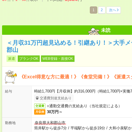
1
2
次へ
未読
＜月収31万円超見込める！引継あり！＞大手
郡山
派遣
ブランクOK
WEB登録・面接OK
《Excel得意な方に最適！》《食堂完備！》《派遣
時給1,700円【月収例】約316,000円（時給1,700円×実働7
給与
交通費別途支給あり
○通勤交通費の支給あり（当社規定による）
交通費
30万円～
月収例
奈良県大和郡山市
勤務地
筒井駅から徒歩7分
/
平端駅から徒歩19分
/
大和小泉駅か