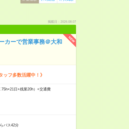
掲載日：2026.08.07
NEW
メーカーで営業事務＠大和
スタッフ多数活躍中！》
.75h×21日+残業20h）+交通費
らバス42分