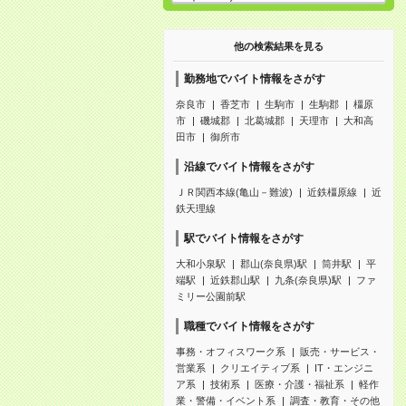
他の検索結果を見る
勤務地でバイト情報をさがす
奈良市
香芝市
生駒市
生駒郡
橿原
市
磯城郡
北葛城郡
天理市
大和高
田市
御所市
沿線でバイト情報をさがす
ＪＲ関西本線(亀山－難波)
近鉄橿原線
近
鉄天理線
駅でバイト情報をさがす
大和小泉駅
郡山(奈良県)駅
筒井駅
平
端駅
近鉄郡山駅
九条(奈良県)駅
ファ
ミリー公園前駅
職種でバイト情報をさがす
事務・オフィスワーク系
販売・サービス・
営業系
クリエイティブ系
IT・エンジニ
ア系
技術系
医療・介護・福祉系
軽作
業・警備・イベント系
調査・教育・その他