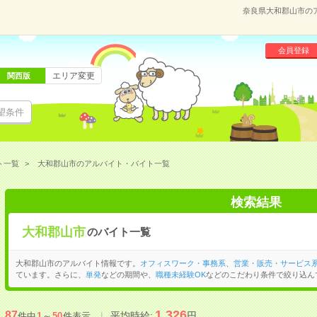
奈良県大和郡山市の
会員登録
エリア変更
関西版
望条件
ト一覧
大和郡山市のアルバイト・バイト一覧
検索結果
大和郡山市
のバイト一覧
大和郡山市のアルバイト情報です。
オフィスワーク・事務系
、
営業・販売・サービス
ています。さらに、
単発
などの期間や、
職種未経験OK
などのこだわり条件で絞り込ん
1,326
87
平均時給:
円
件中
1
～
50
件表示