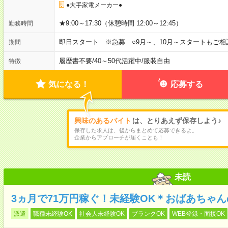
●大手家電メーカー●
★9:00～17:30（休憩時間 12:00～12:45）
勤務時間
即日スタート ※急募 ○9月～、10月～スタートもご相
期間
履歴書不要
/
40～50代活躍中
/
服装自由
特徴
気になる！
応募する
興味のあるバイト
は、とりあえず保存しよう♪
保存した求人は、後からまとめて応募できるよ。
企業からアプローチが届くことも！
未読
3ヵ月で71万円稼ぐ！未経験OK＊おばあちゃ
派遣
職種未経験OK
社会人未経験OK
ブランクOK
WEB登録・面接OK