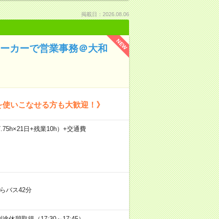
掲載日：2026.08.06
NEW
メーカーで営業事務＠大和
を使いこなせる方も大歓迎！》
.75h×21日+残業10h）+交通費
らバス42分
別途休憩取得（17:30～17:45）