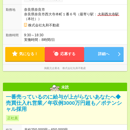
◇試用期間あり（３ヶ月） 期間中の給与は月給240,000円固定
です。 ※雇用形態、その他待遇に変更ありません ◇成果給制度
奈良県奈良市
勤務地
固定給に加え賞与とは別に年4回成果給が支給されます。（１
奈良県奈良市西大寺本町１番６号（最寄り駅：
大和西大寺駅
回の参考支給額 5万円～20万円程） ◇昇給年１回 ◇賞与年２回
（本社））
【試用期間】試用期間あり 試用期間の長さ：3ヶ月 ※ 雇用形態
と給与に、本採用時と異なる部分があります。 雇用形態：本採
株式会社丸和不動産
用時と同じです。 給与：月給 240,000円 ～ 240,000円 上記額に
はみなし残業代を含みます。※超過分は全額支給いたします。
9:30～18:30
勤務時間
みなし残業代 40,000円／月 みなし残業時間 22時間／月
実働時間：8時間/日
気になる！
応募する
詳細へ
掲載元企業名
株式会社丸和不動産
未読
一番売っているのに給与が上がらないあなたへ◆
売買仕入れ営業／年収例3000万円超も／ポテンシ
ャル採用
正社員
月給250,000円～650,000円
給与