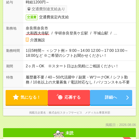
時給1200円～
給与
交通費別途支給あり
交通費規定内支給
交通費
奈良県奈良市
勤務地
大和西大寺駅
/
学研奈良登美ケ丘駅
/
平城山駅
/
…
介護施設
1日5時間～ ＜シフト例＞ 9:00～14:00 12:00～17:00 13:00～
勤務時間
18:00など ※ご希望のシフトお聞かせください！
2ヶ月～OK ※スタート日はお気軽にご相談ください！
期間
履歴書不要
/
40～50代活躍中
/
副業・WワークOK
/
シフト勤
特徴
務
/
10名以上の大量募集
/
電話対応なし
/
パソコンスキル不要
気になる！
応募する
詳細へ
掲載元企業名
株式会社スタッフサービス メディカル事業本部
掲載日：2026.08.06
未読