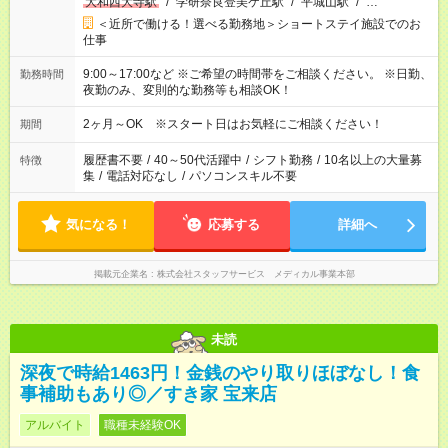
大和西大寺駅
/
学研奈良登美ケ丘駅
/
平城山駅
/
…
＜近所で働ける！選べる勤務地＞ショートステイ施設でのお
仕事
9:00～17:00など ※ご希望の時間帯をご相談ください。 ※日勤、
勤務時間
夜勤のみ、変則的な勤務等も相談OK！
2ヶ月～OK ※スタート日はお気軽にご相談ください！
期間
履歴書不要
/
40～50代活躍中
/
シフト勤務
/
10名以上の大量募
特徴
集
/
電話対応なし
/
パソコンスキル不要
気になる！
応募する
詳細へ
掲載元企業名
株式会社スタッフサービス メディカル事業本部
未読
深夜で時給1463円！金銭のやり取りほぼなし！食
事補助もあり◎／すき家 宝来店
アルバイト
職種未経験OK