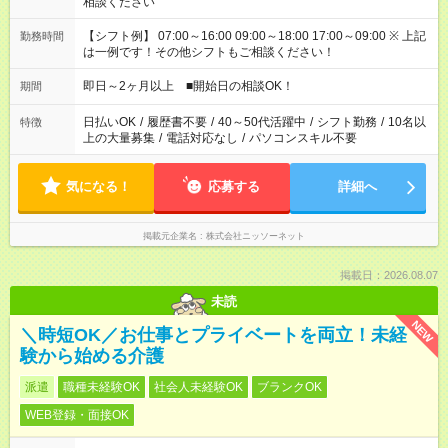
相談ください
【シフト例】 07:00～16:00 09:00～18:00 17:00～09:00 ※ 上記
勤務時間
は一例です！その他シフトもご相談ください！
即日～2ヶ月以上 ■開始日の相談OK！
期間
日払いOK
/
履歴書不要
/
40～50代活躍中
/
シフト勤務
/
10名以
特徴
上の大量募集
/
電話対応なし
/
パソコンスキル不要
気になる！
応募する
詳細へ
掲載元企業名
株式会社ニッソーネット
掲載日：2026.08.07
未読
NEW
＼時短OK／お仕事とプライベートを両立！未経
験から始める介護
派遣
職種未経験OK
社会人未経験OK
ブランクOK
WEB登録・面接OK