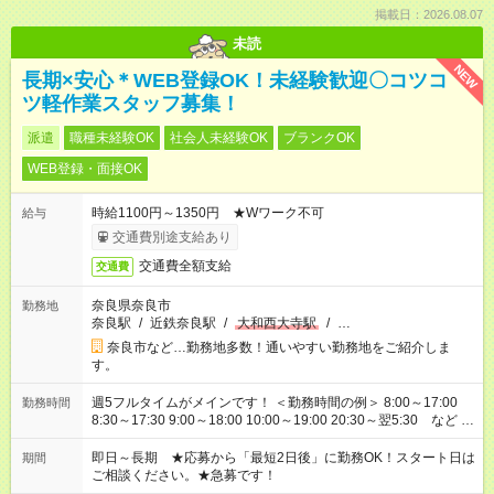
掲載日：2026.08.07
未読
NEW
長期×安心＊WEB登録OK！未経験歓迎〇コツコ
ツ軽作業スタッフ募集！
派遣
職種未経験OK
社会人未経験OK
ブランクOK
WEB登録・面接OK
時給1100円～1350円 ★Wワーク不可
給与
交通費別途支給あり
交通費全額支給
交通費
奈良県奈良市
勤務地
奈良駅
/
近鉄奈良駅
/
大和西大寺駅
/
…
奈良市など…勤務地多数！通いやすい勤務地をご紹介しま
す。
週5フルタイムがメインです！ ＜勤務時間の例＞ 8:00～17:00
勤務時間
8:30～17:30 9:00～18:00 10:00～19:00 20:30～翌5:30 など ★
その他にも勤務時間多数！ 日勤のみ、残業なし、交替制など
ご希望を教えてください！
即日～長期 ★応募から「最短2日後」に勤務OK！スタート日は
期間
ご相談ください。★急募です！