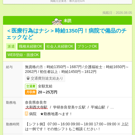
掲載元企業名
株式会社iDA
掲載日：2026.08.05
未読
＜医療行為はナシ＞時給1350円！病院で備品のチ
ェックなど
派遣
職種未経験OK
社会人未経験OK
ブランクOK
WEB登録・面接OK
無資格の方：時給1350円～1687円 / 介護福祉士：時給1650円～
給与
2062円 / 初任者以上：時給1450円～1812円
交通費別途支給あり
全額支給
交通費
20～25万円
月収例
奈良県奈良市
勤務地
大和西大寺駅
/
学研奈良登美ケ丘駅
/
平城山駅
/
…
病院 ★勤務地選べます！
【シフト例】 07:00～16:00 09:00～18:00 17:00～09:00 ※ 上記
勤務時間
は一例です！その他シフトもご相談ください！