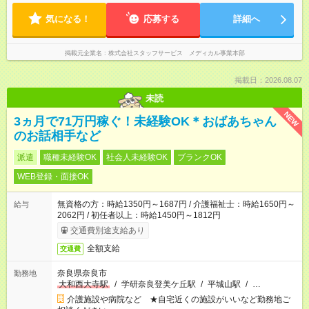
気になる！
応募する
詳細へ
掲載元企業名
株式会社スタッフサービス メディカル事業本部
掲載日：2026.08.07
未読
NEW
3ヵ月で71万円稼ぐ！未経験OK＊おばあちゃん
のお話相手など
派遣
職種未経験OK
社会人未経験OK
ブランクOK
WEB登録・面接OK
無資格の方：時給1350円～1687円 / 介護福祉士：時給1650円～
給与
2062円 / 初任者以上：時給1450円～1812円
交通費別途支給あり
全額支給
交通費
奈良県奈良市
勤務地
大和西大寺駅
/
学研奈良登美ケ丘駅
/
平城山駅
/
…
介護施設や病院など ★自宅近くの施設がいいなど勤務地ご