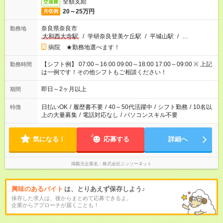
全額支給
交通費
20～25万円
月収例
奈良県奈良市
勤務地
大和西大寺駅
/
学研奈良登美ケ丘駅
/
平城山駅
/
…
病院 ★勤務地選べます！
【シフト例】 07:00～16:00 09:00～18:00 17:00～09:00 ※ 上記
勤務時間
は一例です！その他シフトもご相談ください！
即日～2ヶ月以上
期間
日払いOK
/
履歴書不要
/
40～50代活躍中
/
シフト勤務
/
10名以
特徴
上の大量募集
/
電話対応なし
/
パソコンスキル不要
気になる！
応募する
詳細へ
掲載元企業名
株式会社ニッソーネット
興味のあるバイト
は、とりあえず保存しよう♪
保存した求人は、後からまとめて応募できるよ。
企業からアプローチが届くことも！