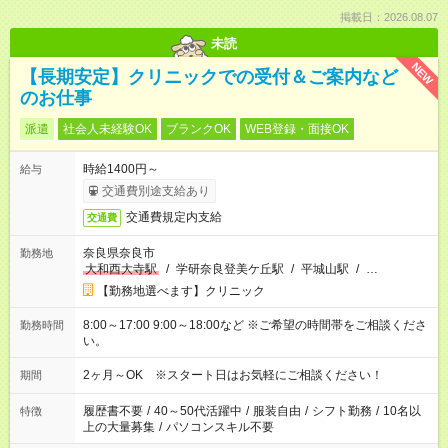
掲載日：2026.08.07
未読
NEW
【長期安定】クリニックでの受付＆ご案内など
のお仕事
派遣
社会人未経験OK
ブランクOK
WEB登録・面接OK
時給1400円～
給与
交通費別途支給あり
交通費規定内支給
交通費
奈良県奈良市
勤務地
大和西大寺駅
/
学研奈良登美ケ丘駅
/
平城山駅
/
…
【勤務地選べます】クリニック
8:00～17:00 9:00～18:00など ※ご希望の時間帯をご相談くださ
勤務時間
い。
2ヶ月～OK ※スタート日はお気軽にご相談ください！
期間
履歴書不要
/
40～50代活躍中
/
服装自由
/
シフト勤務
/
10名以
特徴
上の大量募集
/
パソコンスキル不要