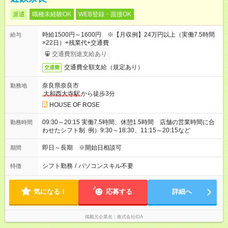
派遣
職種未経験OK
WEB登録・面接OK
時給1500円～1600円 ※【月収例】24万円以上（実働7.5時間
給与
×22日）+残業代+交通費
交通費別途支給あり
交通費全額支給（規定あり）
交通費
奈良県奈良市
勤務地
大和西大寺駅
から徒歩3分
HOUSE OF ROSE
09:30～20:15 実働7.5時間、休憩1.5時間 店舗の営業時間に合
勤務時間
わせたシフト制 例）9:30～18:30、11:15～20:15など
即日～長期 ※開始日相談可
期間
シフト勤務
/
パソコンスキル不要
特徴
気になる！
応募する
詳細へ
掲載元企業名
株式会社iDA