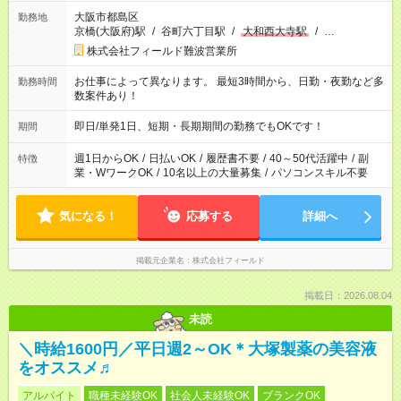
大阪市都島区
勤務地
京橋(大阪府)駅
/
谷町六丁目駅
/
大和西大寺駅
/
…
株式会社フィールド難波営業所
お仕事によって異なります。 最短3時間から、日勤・夜勤など多
勤務時間
数案件あり！
即日/単発1日、短期・長期期間の勤務でもOKです！
期間
週1日からOK
/
日払いOK
/
履歴書不要
/
40～50代活躍中
/
副
特徴
業・WワークOK
/
10名以上の大量募集
/
パソコンスキル不要
気になる！
応募する
詳細へ
掲載元企業名
株式会社フィールド
掲載日：2026.08.04
未読
＼時給1600円／平日週2～OK＊大塚製薬の美容液
をオススメ♬
アルバイト
職種未経験OK
社会人未経験OK
ブランクOK