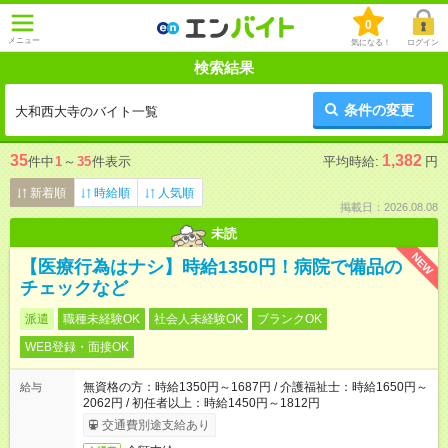
0
メニュー
気になる！
ログイン
検索結果
条件の変更
大和西大寺のバイト一覧
35
1,382
件中
1
～
35
件表示
平均時給:
円
新着順
時給順
人気順
掲載日：2026.08.08
未読
NEW
【医療行為はナシ】時給1350円！病院で備品の
チェックなど
派遣
職種未経験OK
社会人未経験OK
ブランクOK
WEB登録・面接OK
無資格の方：時給1350円～1687円 / 介護福祉士：時給1650円～
給与
2062円 / 初任者以上：時給1450円～1812円
交通費別途支給あり