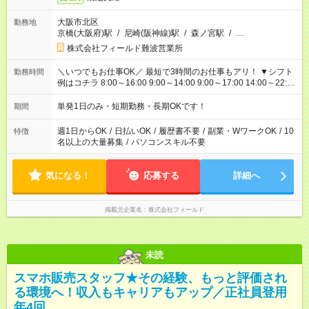
大阪市北区
勤務地
京橋(大阪府)駅
/
尼崎(阪神線)駅
/
森ノ宮駅
/
…
株式会社フィールド難波営業所
＼いつでもお仕事OK／ 最短で3時間のお仕事もアリ！ ▼シフト
勤務時間
例はコチラ 8:00～16:00 9:00～14:00 9:00～17:00 14:00～22:00
22:00～翌9:00 …など 午前・午後のみ、夜勤、長期休暇中だ
け… いろんな時間帯でお仕事できますよ！
単発1日のみ・短期勤務・長期OKです！
期間
週1日からOK
/
日払いOK
/
履歴書不要
/
副業・WワークOK
/
10
特徴
名以上の大量募集
/
パソコンスキル不要
気になる！
応募する
詳細へ
掲載元企業名
株式会社フィールド
未読
スマホ販売スタッフ★その経験、もっと評価され
る環境へ！収入もキャリアもアップ／正社員登用
年4回