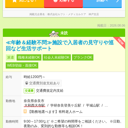
気になる！
応募する
詳細へ
掲載元企業名
株式会社ルフト・メディカルケア 神戸支店
掲載日：2026.08.06
未読
NEW
≪年齢＆経験不問≫施設で入居者の見守りや巡
回など生活サポート
派遣
職種未経験OK
社会人未経験OK
ブランクOK
WEB登録・面接OK
時給1200円～
給与
交通費別途支給あり
交通費規定内支給
交通費
奈良県奈良市
勤務地
大和西大寺駅
/
学研奈良登美ケ丘駅
/
平城山駅
/
…
【勤務地選べます】有料老人ホーム
9:00～17:00など ※ご希望の時間帯をご相談ください。 ※日勤、
勤務時間
夜勤のみ、変則的な勤務等も相談OK！