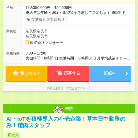
月給350,000円～450,000円
給与
※給与は年齢・経験・希望等を考慮して決定します ※試用期間は
３ヶ月で、その他の条件に変更はありません 【試用期間】試用
交通費別途支給あり
期間あり 試用期間の長さ：3ヶ月 雇用形態、給与は本採用時と
同じです。
奈良県奈良市
勤務地
奈良県奈良市
株式会社プロサーチ
8:00～17:00
勤務時間
実働時間：8時間/日 実働時間：８時間／日 月平均残業１０～２
０時間程度
気になる！
応募する
詳細へ
掲載元企業名
株式会社プロサーチ
未読
AI・IoTを積極導入の小売企業！基本日中勤務の
み！精肉スタッフ
正社員