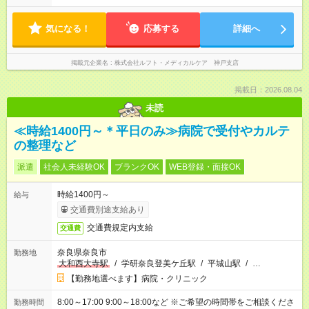
気になる！
応募する
詳細へ
掲載元企業名
株式会社ルフト・メディカルケア 神戸支店
掲載日：2026.08.04
未読
≪時給1400円～＊平日のみ≫病院で受付やカルテ
の整理など
派遣
社会人未経験OK
ブランクOK
WEB登録・面接OK
時給1400円～
給与
交通費別途支給あり
交通費規定内支給
交通費
奈良県奈良市
勤務地
大和西大寺駅
/
学研奈良登美ケ丘駅
/
平城山駅
/
…
【勤務地選べます】病院・クリニック
8:00～17:00 9:00～18:00など ※ご希望の時間帯をご相談くださ
勤務時間