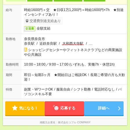
時給1600円＋交 ★日収1万1,200円＝時給1600円×7h ★別途
給与
インセンティブあり！
交通費別途支給あり
全額支給
交通費
奈良県奈良市
勤務地
奈良駅
/
近鉄奈良駅
/
大和西大寺駅
/
…
ショッピングセンターやフィットネスクラブなどの商業施設
や公共施設
10:00～18:00／9:00～17:00 (いずれも、実働7h・休憩1h)
勤務時間
即日～短期3ヶ月 ★開始日はご相談OK！長期ご希望の方も大歓
期間
迎！
副業・WワークOK
/
服装自由
/
シフト勤務
/
電話対応なし
/
パ
特徴
ソコンスキル不要
気になる！
応募する
詳細へ
掲載元企業名
株式会社コブル COMPANY