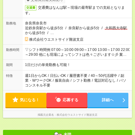
交通費はなんば駅～現場の最寄駅までの支給となりま
交通費
す。
奈良県奈良市
勤務地
近鉄奈良駅から徒歩5分
/
奈良駅から徒歩5分
/
大和西大寺駅
から徒歩5分
/
…
株式会社ウエストサイド難波支店
▽シフト時間例 07:00～10:00 09:00～17:00 13:00～17:00 22:00
勤務時間
～29:00 他にも現場によってシフトは色々ございます☆彡 案件
次第では午前中だけ、午後だけで終わるお仕事も...！
1日だけの単発勤務も可能！
期間
週1日からOK
/
日払いOK
/
履歴書不要
/
40～50代活躍中
/
副
特徴
業・WワークOK
/
服装自由
/
シフト勤務
/
電話対応なし
/
パソ
コンスキル不要
気になる！
応募する
詳細へ
掲載元企業名
株式会社ウエストサイド難波支店
未読