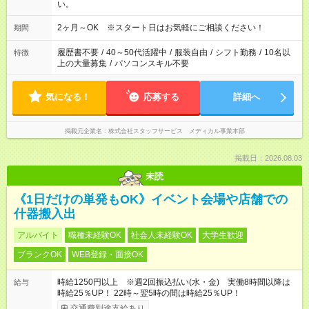
い。
2ヶ月～OK ※スタート日はお気軽にご相談ください！
期間
履歴書不要
/
40～50代活躍中
/
服装自由
/
シフト勤務
/
10名以
特徴
上の大量募集
/
パソコンスキル不要
気になる！
応募する
詳細へ
掲載元企業名
株式会社スタッフサービス メディカル事業本部
掲載日：2026.08.03
未読
《1日だけの単発もOK》イベント会場や店舗での
什器搬入出
アルバイト
職種未経験OK
社会人未経験OK
大学生歓迎
ブランクOK
WEB登録・面接OK
時給1250円以上 ※週2回振込払い(水・金) 実働8時間以降は
給与
時給25％UP！ 22時～翌5時の間は時給25％UP！
交通費別途支給あり