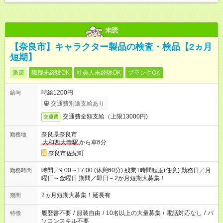
未読
【奈良市】キャラクター製品の検査・検品【2ヵ月
短期】
派遣
職種未経験OK
社会人未経験OK
ブランクOK
時給1200円
給与
交通費別途支給あり
交通費全額支給（上限13000円)
交通費
奈良県奈良市
勤務地
大和西大寺駅
から車6分
奈良市佐紀町
時間／9:00～17:00 (休憩60分) 残業1時間程度(任意) 勤務日／月
勤務時間
曜日～金曜日 期間／即日～2か月短期大募集！
2ヵ月短期大募集！延長有
期間
履歴書不要
/
服装自由
/
10名以上の大量募集
/
電話対応なし
/
パ
特徴
ソコンスキル不要