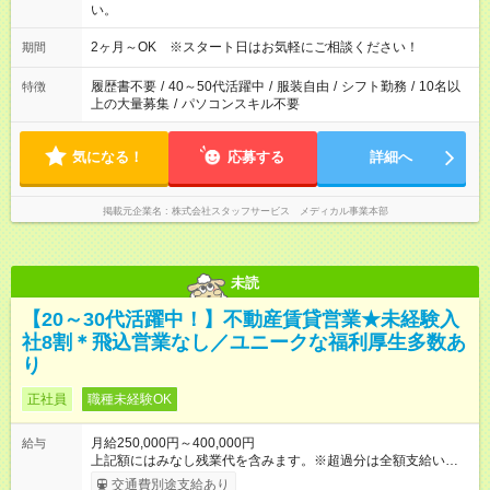
い。
2ヶ月～OK ※スタート日はお気軽にご相談ください！
期間
履歴書不要
/
40～50代活躍中
/
服装自由
/
シフト勤務
/
10名以
特徴
上の大量募集
/
パソコンスキル不要
気になる！
応募する
詳細へ
掲載元企業名
株式会社スタッフサービス メディカル事業本部
未読
【20～30代活躍中！】不動産賃貸営業★未経験入
社8割＊飛込営業なし／ユニークな福利厚生多数あ
り
正社員
職種未経験OK
月給250,000円～400,000円
給与
上記額にはみなし残業代を含みます。※超過分は全額支給いたし
ます。 みなし残業代 40,000円／月 みなし残業時間 22時間／月
交通費別途支給あり