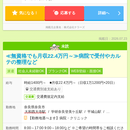
気になる！
応募する
詳細へ
掲載元企業名
株式会社ナラーズ
掲載日：2026.07.23
未読
≪無資格でも月収22.4万円～≫病院で受付やカル
テの整理など
派遣
社会人未経験OK
ブランクOK
WEB登録・面接OK
時給1400円～ ■月収22.4万円～（日収1万1200円×20日）
給与
交通費別途支給あり
交通費規定内支給
交通費
奈良県奈良市
勤務地
大和西大寺駅
/
学研奈良登美ケ丘駅
/
平城山駅
/
…
【勤務地選べます】病院・クリニック
8:00～17:00 9:00～18:00など ※ご希望の時間帯をご相談くださ
勤務時間