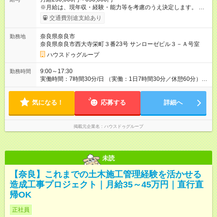
※月給は、現年収・経験・能力等を考慮のうえ決定します。 ※実
力に応じて月給400，000円～830，000円スタートも可能で
交通費別途支給あり
す。 ──────────── 業界屈指のインセンティブ
──────────── 売買成立時のインセンティブは、売上粗利
奈良県奈良市
勤務地
に対して最大17％。成果を出した営業に対して、最大限の還元
奈良県奈良市西大寺栄町３番23号 サンローゼビル３－Ａ号室
をすることをお約束します。 【入社6年目以降の平均年収】
1330万8978円 ※3ヶ月間の試用期間があります。その間の待遇
ハウスドゥグループ
や雇用形態に差異はありません。 【試用期間】試用期間あり 試
用期間の長さ：3ヶ月 雇用形態、給与は本採用時と同じです。
9:00～17:30
勤務時間
実働時間：7時間30分/日 （実働：1日7時間30分／休憩60分）
【効率重視・スマートに稼ぐ働き方】 平均残業時間は月7.5時
間！ 多くの社員が18時までに退社しています。 「営業時間内で
気になる！
いかに生産性高く行動するか」を徹底し、定時後のPC利用制限
応募する
詳細へ
や入退室ログ管理など、健康的な環境づくりを推進していま
す。
掲載元企業名
ハウスドゥグループ
未読
【奈良】これまでの土木施工管理経験を活かせる
造成工事プロジェクト｜月給35～45万円｜直行直
帰OK
正社員