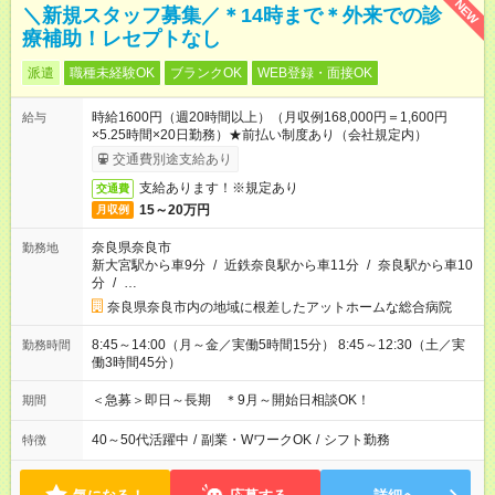
NEW
＼新規スタッフ募集／＊14時まで＊外来での診
療補助！レセプトなし
派遣
職種未経験OK
ブランクOK
WEB登録・面接OK
時給1600円（週20時間以上）（月収例168,000円＝1,600円
給与
×5.25時間×20日勤務）★前払い制度あり（会社規定内）
交通費別途支給あり
支給あります！※規定あり
交通費
15～20万円
月収例
奈良県奈良市
勤務地
新大宮駅から車9分
/
近鉄奈良駅から車11分
/
奈良駅から車10
分
/
…
奈良県奈良市内の地域に根差したアットホームな総合病院
8:45～14:00（月～金／実働5時間15分） 8:45～12:30（土／実
勤務時間
働3時間45分）
＜急募＞即日～長期 ＊9月～開始日相談OK！
期間
40～50代活躍中
/
副業・WワークOK
/
シフト勤務
特徴