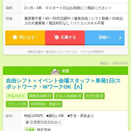
2ヶ月～OK ※スタート日はお気軽にご相談ください！
期間
履歴書不要
/
40～50代活躍中
/
服装自由
/
シフト勤務
/
10名以
特徴
上の大量募集
/
電話対応なし
/
パソコンスキル不要
気になる！
応募する
詳細へ
掲載元企業名
株式会社スタッフサービス メディカル事業本部
掲載日：2026.08.05
未読
自由シフト＜イベント会場スタッフ＞単発1日/ス
ポットワーク・WワークOK【n】
アルバイト
職種未経験OK
社会人未経験OK
大学生歓迎
ブランクOK
WEB登録・面接OK
時給1200円 ■週払いOK ■手当・昇給あり
給与
交通費別途支給あり
規定支給
交通費