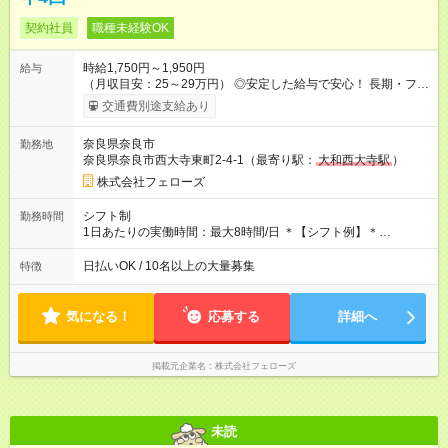
契約社員
職種未経験OK
時給1,750円～1,950円
給与
（月収目安：25～29万円） ◎安定した給与で安心！ 長期・フル
タイムで勤務いただける方にお越しいただきたいと思っていま
交通費別途支給あり
す。シフトが削られることはないので、安定した給与が入りま
す。 ◎日払い・週払いもOK！※規定あり すぐに働きたい、稼ぎ
奈良県奈良市
勤務地
たいという人もいると思います。このあたりは柔軟に対応する
奈良県奈良市西大寺東町2-4-1（最寄り駅：
大和西大寺駅
）
ので、お気軽にご相談ください！ ※2ヶ月の試用期間がありま
す。その間の給与・待遇に変更はありません。 【試用期間】試
株式会社フェローズ
用期間あり 試用期間の長さ：2ヶ月 雇用形態、給与は本採用時
と同じです。
シフト制
勤務時間
1日あたりの実働時間：最大8時間/日 ＊【シフト例】＊
(1) 10:00～19:00 (2) 11:00～20:00 (3) 12:00～21:00 など ◎
いずれも実働8時間・休憩1時間です。中抜けシフトなどはあり
日払いOK / 10名以上の大量募集
特徴
ません。 ◎残業は少なく、月10時間未満です。「残業代で稼ぎ
たい」などあれば相談に応じますのでおっしゃってください！
気になる！
応募する
詳細へ
掲載元企業名
株式会社フェローズ
未読