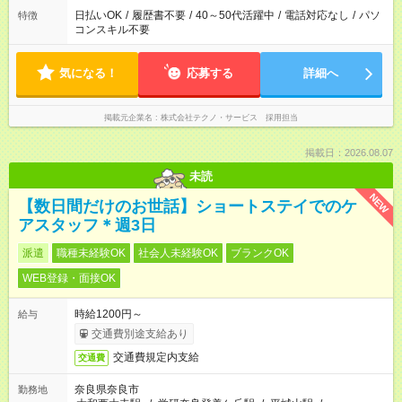
日払いOK
/
履歴書不要
/
40～50代活躍中
/
電話対応なし
/
パソ
特徴
コンスキル不要
気になる！
応募する
詳細へ
掲載元企業名
株式会社テクノ・サービス 採用担当
掲載日：2026.08.07
未読
NEW
【数日間だけのお世話】ショートステイでのケ
アスタッフ＊週3日
派遣
職種未経験OK
社会人未経験OK
ブランクOK
WEB登録・面接OK
時給1200円～
給与
交通費別途支給あり
交通費規定内支給
交通費
奈良県奈良市
勤務地