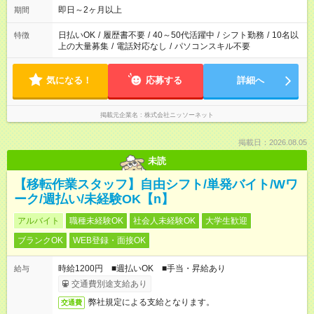
即日～2ヶ月以上
期間
日払いOK
/
履歴書不要
/
40～50代活躍中
/
シフト勤務
/
10名以
特徴
上の大量募集
/
電話対応なし
/
パソコンスキル不要
気になる！
応募する
詳細へ
掲載元企業名
株式会社ニッソーネット
掲載日：2026.08.05
未読
【移転作業スタッフ】自由シフト/単発バイト/Wワ
ーク/週払い/未経験OK【n】
アルバイト
職種未経験OK
社会人未経験OK
大学生歓迎
ブランクOK
WEB登録・面接OK
時給1200円 ■週払いOK ■手当・昇給あり
給与
交通費別途支給あり
弊社規定による支給となります。
交通費