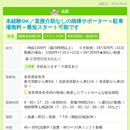
掲載日：2026.08.04
未読
未経験OK／直接介助なしの病棟サポーター＜駐車
場無料＞最短スタート可能です
派遣
職種未経験OK
ブランクOK
WEB登録・面接OK
・時給1300円（週20時間以上） ※月収例：197,925円（21日
給与
勤務の場合） 1300円×7.25ｈ×21日＝197,925円★前払い制度あ
り（会社規定内）
交通費別途支給あり
支給あります！※規定あり
交通費
奈良県奈良市
勤務地
新大宮駅から車9分
/
近鉄奈良駅から車11分
/
奈良駅から車10
分
/
…
奈良県奈良市内の地域に根差したアットホームな総合病院
9：00～17：15（休憩60分、実働7時間15分） ☆週5日の勤務 ☆
勤務時間
他時間帯も相談OK（7：15～15：30／12：00～20：15など）
＜急募＞即日～長期 ＊7月～開始日相談OK！
期間
40～50代活躍中
/
副業・WワークOK
/
シフト勤務
特徴