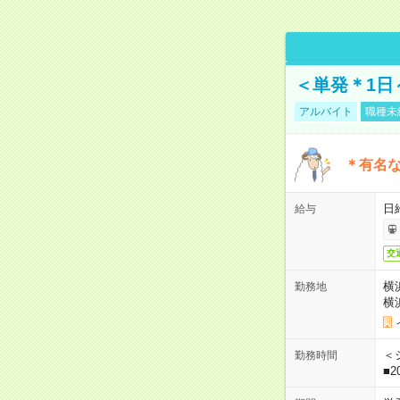
＜単発＊1日
アルバイト
職種未
＊有名な
日
給与
交
横
勤務地
横
＜シ
勤務時間
■2