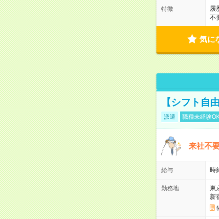
履
特徴
不
気に
【シフト自由
派遣
職種未経験O
来社不要
時
給与
東
勤務地
新