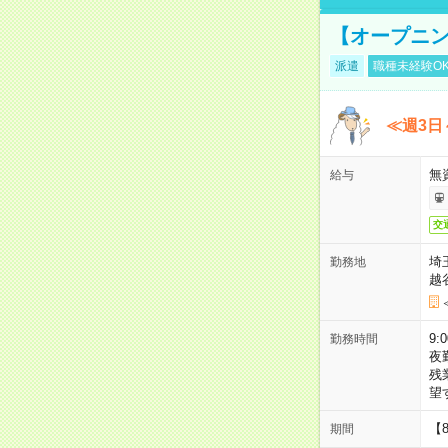
【オープニン
派遣
職種未経験O
≪週3日
無
給与
交
埼
勤務地
越
9:
勤務時間
夜
残
望
【
期間