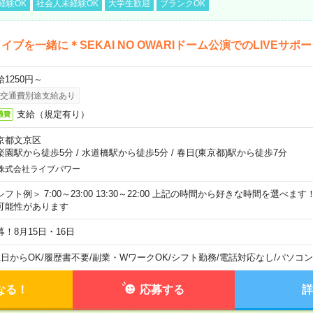
経験OK
社会人未経験OK
大学生歓迎
ブランクOK
イブを一緒に＊SEKAI NO OWARIドーム公演でのLIVEサポ
給1250円～
交通費別途支給あり
支給（規定有り）
通費
京都文京区
楽園駅から徒歩5分
/
水道橋駅から徒歩5分
/
春日(東京都)駅から徒歩7分
株式会社ライブパワー
シフト例＞ 7:00～23:00 13:30～22:00 上記の時間から好きな時間を選べま
可能性があります
募！8月15日・16日
1日からOK
/
履歴書不要
/
副業・WワークOK
/
シフト勤務
/
電話対応なし
/
パソコン
なる！
応募する
詳