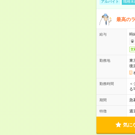
アルバイト
職種未
最高のラ
時
給与
交
東
勤務地
後
＜
勤務時間
る
急
期間
週
特徴
気に