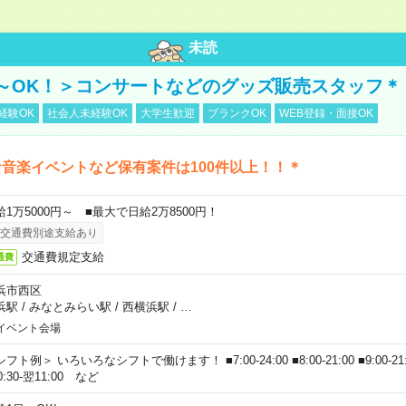
未読
～OK！＞コンサートなどのグッズ販売スタッフ＊
経験OK
社会人未経験OK
大学生歓迎
ブランクOK
WEB登録・面接OK
音楽イベントなど保有案件は100件以上！！＊
給1万5000円～ ■最大で日給2万8500円！
交通費別途支給あり
交通費規定支給
通費
浜市西区
浜駅
/
みなとみらい駅
/
西横浜駅
/
…
イベント会場
フト例＞ いろいろなシフトで働けます！ ■7:00-24:00 ■8:00-21:00 ■9:00-21:00
0:30-翌11:00 など