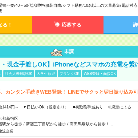
歴書不要
/
40～50代活躍中
/
服装自由
/
シフト勤務
/
10名以上の大量募集
/
電話対応
要
なる！
応募する
詳
未読
・現金手渡しOK】iPhoneなどスマホの充電を繋
K
社会人未経験OK
大学生歓迎
ブランクOK
WEB登録・面接OK
、カンタン手続きWEB登録！ LINEでサクッと翌日振り込み
給1414円～ ▼日払いOK（規定あり） ■初勤務手当あり ※規定による
京都新宿区
宿駅から徒歩
/
新宿三丁目駅から徒歩
/
高田馬場駅から徒歩
/
…
物流企業