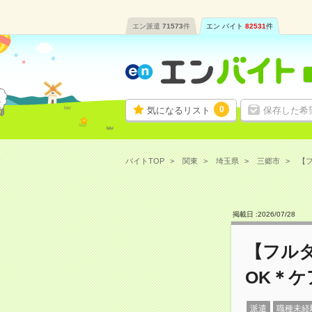
エン派遣
71573
件
エン バイト
82531
件
0
気になるリスト
保存した希
バイトTOP
関東
埼玉県
三郷市
【フ
掲載日 :
2026
/
07
/
28
【フル
OK＊
派遣
職種未経