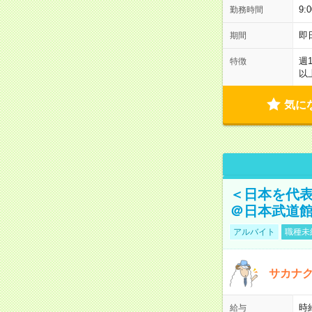
9:
勤務時間
即
期間
週
特徴
以
気に
＜日本を代
＠日本武道
アルバイト
職種未
サカナク
時
給与