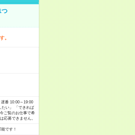
1つ
です。
番 10:00～19:00
がしたい」 「できれば
 今ご覧のお仕事で希
合は応募できません。
可能です！