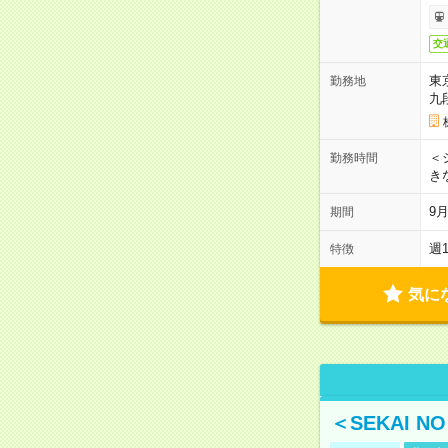
交
東
勤務地
九
＜シ
勤務時間
き
9
期間
週
特徴
気に
＜SEKAI 