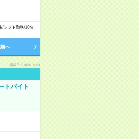
由
/
シフト勤務
/
10名
細へ
掲載日：2026.08.03
ートバイト