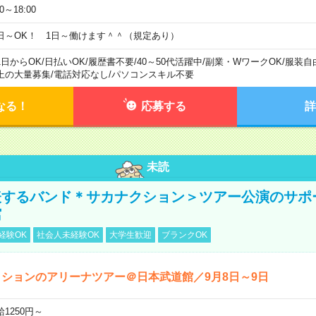
00～18:00
日～OK！ 1日～働けます＾＾（規定あり）
1日からOK
/
日払いOK
/
履歴書不要
/
40～50代活躍中
/
副業・WワークOK
/
服装自
上の大量募集
/
電話対応なし
/
パソコンスキル不要
なる！
応募する
詳
未読
表するバンド＊サカナクション＞ツアー公演のサポ
館
経験OK
社会人未経験OK
大学生歓迎
ブランクOK
ションのアリーナツアー＠日本武道館／9月8日～9日
給1250円～