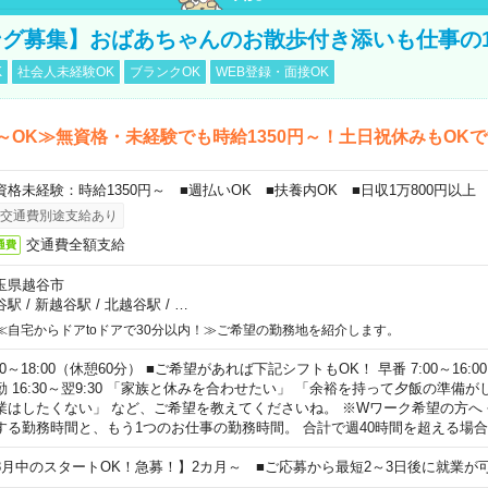
グ募集】おばあちゃんのお散歩付き添いも仕事の
K
社会人未経験OK
ブランクOK
WEB登録・面接OK
～OK≫無資格・未経験でも時給1350円～！土日祝休みもOK
資格未経験：時給1350円～ ■週払いOK ■扶養内OK ■日収1万800円以上
交通費別途支給あり
交通費全額支給
通費
玉県越谷市
谷駅
/
新越谷駅
/
北越谷駅
/
…
≪自宅からドアtoドアで30分以内！≫ご希望の勤務地を紹介します。
00～18:00（休憩60分） ■ご希望があれば下記シフトもOK！ 早番 7:00～16:00 遅
勤 16:30～翌9:30 「家族と休みを合わせたい」 「余裕を持って夕飯の準備
業はしたくない」 など、ご希望を教えてくださいね。 ※Wワーク希望の方へ
する勤務時間と、もう1つのお仕事の勤務時間。 合計で週40時間を超える場
8月中のスタートOK！急募！】2カ月～ ■ご応募から最短2～3日後に就業が