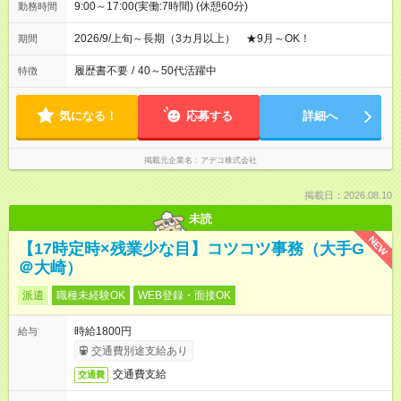
9:00～17:00(実働:7時間) (休憩60分)
勤務時間
2026/9/上旬～長期（3カ月以上） ★9月～OK！
期間
履歴書不要
/
40～50代活躍中
特徴
気になる！
応募する
詳細へ
掲載元企業名
アデコ株式会社
掲載日：2026.08.10
未読
NEW
【17時定時×残業少な目】コツコツ事務（大手G
＠大崎）
派遣
職種未経験OK
WEB登録・面接OK
時給1800円
給与
交通費別途支給あり
交通費支給
交通費