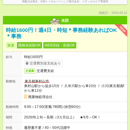
掲載元企業名
日研トータルソーシング株式会社 メディカルケア事業部
掲載日：2026.08.10
未読
NEW
時給1600円！週4日・時短＊事務経験あればOK
＊事務
派遣
職種未経験OK
WEB登録・面接OK
時給1600円
給与
交通費別途支給あり
交通費支給
交通費
東京都東村山市
勤務地
東村山駅から徒歩15分
/
久米川駅から車10分
/
小川(東京都)駅
から車12分
廃棄物処理会社
9:00～17:00(実働:7時間) (休憩60分)
勤務時間
2026/9/上旬～長期（3カ月以上） ★9月～OK！
期間
履歴書不要
/
40～50代活躍中
特徴