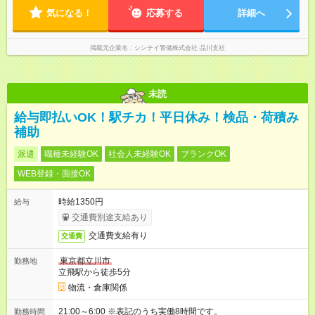
気になる！
応募する
詳細へ
掲載元企業名
シンテイ警備株式会社 品川支社
未読
給与即払いOK！駅チカ！平日休み！検品・荷積み
補助
派遣
職種未経験OK
社会人未経験OK
ブランクOK
WEB登録・面接OK
時給1350円
給与
交通費別途支給あり
交通費支給有り
交通費
東京都立川市
勤務地
立飛駅から徒歩5分
物流・倉庫関係
21:00～6:00 ※表記のうち実働8時間です。
勤務時間