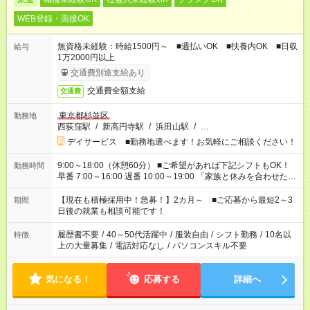
WEB登録・面接OK
無資格未経験：時給1500円～ ■週払いOK ■扶養内OK ■日収
給与
1万2000円以上
交通費別途支給あり
交通費全額支給
交通費
東京都杉並区
勤務地
西荻窪駅
/
新高円寺駅
/
浜田山駅
/
…
デイサービス ■勤務地選べます！お気軽にご相談ください！
9:00～18:00（休憩60分） ■ご希望があれば下記シフトもOK！
勤務時間
早番 7:00～16:00 遅番 10:00～19:00 「家族と休みを合わせた
い」 「余裕を持って夕飯の準備がしたい」 「できれば残業はし
たくない」 など、ご希望を教えてくださいね。 ※Wワーク希望
【現在も積極採用中！急募！】2カ月～ ■ご応募から最短2～3
期間
の方へ 今ご覧のお仕事で希望する勤務時間と、もう1つのお仕事
日後の就業も相談可能です！
の勤務時間。 合計で週40時間を超える場合は応募できません。
履歴書不要
/
40～50代活躍中
/
服装自由
/
シフト勤務
/
10名以
特徴
上の大量募集
/
電話対応なし
/
パソコンスキル不要
気になる！
応募する
詳細へ