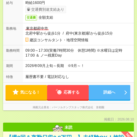
時給1600円
給与
交通費別途支給あり
全額支給
交通費
東京都府中市
勤務地
北府中駅から徒歩1分
/
府中(東京都)駅から徒歩15分
建設コンサルタント・地理空間情報
09:00～17:30(実働7時間30分 休憩1時間) ※水曜日は定時
勤務時間
17:00 ＆ ノー残業Day
2026年09月上旬～長期 ※9月～！
期間
履歴書不要
/
電話対応なし
特徴
気になる！
応募する
詳細へ
掲載元企業名
パーソルテンプスタッフ株式会社 首都圏
掲載日：2026.08.10
未読
NEW