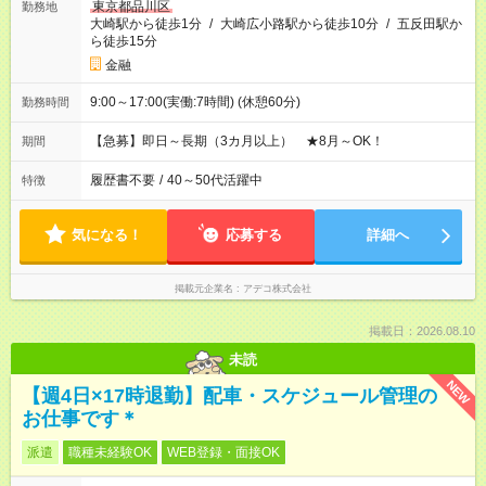
東京都品川区
勤務地
大崎駅から徒歩1分
/
大崎広小路駅から徒歩10分
/
五反田駅か
ら徒歩15分
金融
9:00～17:00(実働:7時間) (休憩60分)
勤務時間
【急募】即日～長期（3カ月以上） ★8月～OK！
期間
履歴書不要
/
40～50代活躍中
特徴
気になる！
応募する
詳細へ
掲載元企業名
アデコ株式会社
掲載日：2026.08.10
未読
NEW
【週4日×17時退勤】配車・スケジュール管理の
お仕事です＊
派遣
職種未経験OK
WEB登録・面接OK