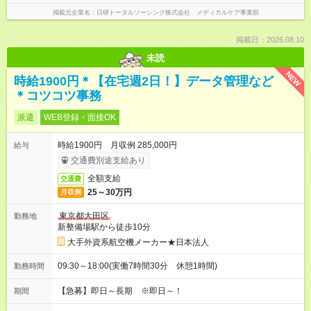
掲載元企業名
日研トータルソーシング株式会社 メディカルケア事業部
掲載日：2026.08.10
未読
NEW
時給1900円＊【在宅週2日！】データ管理など
＊コツコツ事務
派遣
WEB登録・面接OK
時給1900円 月収例 285,000円
給与
交通費別途支給あり
全額支給
交通費
25～30万円
月収例
東京都大田区
勤務地
新整備場駅から徒歩10分
大手外資系航空機メーカー★日本法人
09:30～18:00(実働7時間30分 休憩1時間)
勤務時間
【急募】即日～長期 ※即日～！
期間