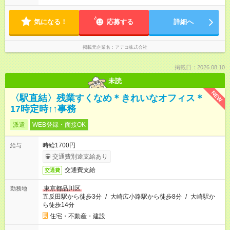
気になる！
応募する
詳細へ
掲載元企業名
アデコ株式会社
掲載日：2026.08.10
未読
NEW
〈駅直結〉残業すくなめ＊きれいなオフィス＊
17時定時↑↑事務
派遣
WEB登録・面接OK
時給1700円
給与
交通費別途支給あり
交通費支給
交通費
東京都品川区
勤務地
五反田駅から徒歩3分
/
大崎広小路駅から徒歩8分
/
大崎駅か
ら徒歩14分
住宅・不動産・建設