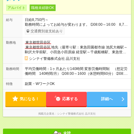
アルバイト
職種未経験OK
日給8,750円～
給与
勤務時間によってお給与が変わります。 ➀08:00～16:00 8,750
円～ ➁08:00～22:00 16,250円～ ※他時間帯のお仕事もござい
交通費別途支給あり
ます。 ※別途資格手当がございます。 例：自衛消防技術認
定 500円/日 上級救命講習修了 250円/日 防
東京都世田谷区
勤務地
災センター要員 250円/日 など 【試用期間】試用期間なし
東京都世田谷区
地先（最寄り駅：東急田園都市線 池尻大橋駅～
駒沢大学前駅、小田急小田原線 経堂駅～千歳船橋駅、東急世田
谷線 三軒茶屋駅～宮の坂駅等多数）
シンテイ警備株式会社 品川支社
平均労働時間：1ヶ月あたり140時間 変形労働時間制 （想定労
勤務時間
働時間 140時間/月） ➀08:00～1600（休憩時間60分） ➁08:00
～22:00（休憩時間120分） 平均労働時間：1ヶ月あたり140時間
変形労働時間制 （想定労働時間 140時間/月） ➀08:00～
副業・WワークOK
特徴
1600（休憩時間60分） ➁08:00～22:00（休憩時間120分）
気になる！
応募する
詳細へ
掲載元企業名
シンテイ警備株式会社 品川支社
未読