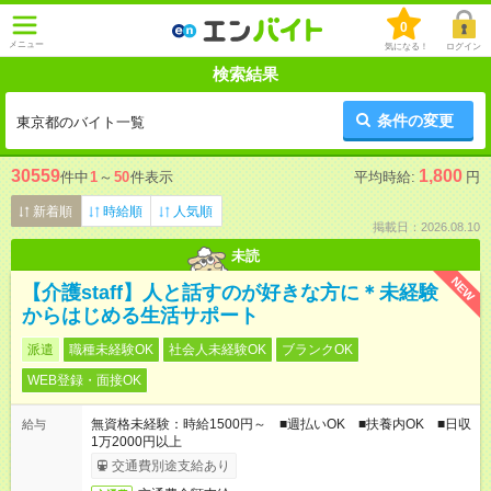
0
メニュー
気になる！
ログイン
検索結果
条件の変更
東京都のバイト一覧
30559
1,800
件中
1
～
50
件表示
平均時給:
円
新着順
時給順
人気順
掲載日：2026.08.10
未読
NEW
【介護staff】人と話すのが好きな方に＊未経験
からはじめる生活サポート
派遣
職種未経験OK
社会人未経験OK
ブランクOK
WEB登録・面接OK
無資格未経験：時給1500円～ ■週払いOK ■扶養内OK ■日収
給与
1万2000円以上
交通費別途支給あり