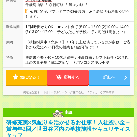
東京都世田谷区
勤務地
千歳烏山駅
/
桜新町駅
/
等々力駅
/
…
≪自宅からドアtoドアで30分以内！≫ご希望の勤務地を紹介
します。
1日4時間からOK！ ■シフト例 (1)8:00～12:00 (2)10:00～14:00
勤務時間
(3)13:00～17:00 「子どもたちが学校に行く間だけ働きたい」
「余裕を持って夕飯の準備がしたい」 「午前中は働いて、午後
はプライベートの時間にしたい」 など、ご希望を教えてくださ
【積極採用中！急募！】＊1年以上勤務している方が多数！ご応
期間
いね。 ※Wワーク希望の方へ 今ご覧のお仕事で希望する勤務時
募から最短2～3日後の就業も相談可能です！
間と、もう1つのお仕事の勤務時間。 合計で週40時間を超える
場合は応募できません。
履歴書不要
/
40～50代活躍中
/
服装自由
/
シフト勤務
/
10名以
特徴
上の大量募集
/
電話対応なし
/
パソコンスキル不要
気になる！
応募する
詳細へ
掲載元企業名
日研トータルソーシング株式会社 メディカルケア事業部
未読
研修充実×気配りを活かせるお仕事！入社祝い金＋
賞与年2回／世田谷区内の学校施設セキュリティス
タッフ