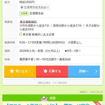
時給1650円
給与
交通費別途支給あり
交通費支給
交通費
東京都板橋区
勤務地
小竹向原駅から徒歩7分
/
新桜台駅から徒歩17分
/
氷川台駅か
ら徒歩16分
東京都 板橋区にある企業
9:00～17:00(実働:7時間) (休憩60分) ※残業なし
勤務時間
2026/9/上旬～長期（3カ月以上） ★9月～OK！
期間
履歴書不要
/
40～50代活躍中
/
服装自由
特徴
気になる！
応募する
詳細へ
掲載元企業名
アデコ株式会社
掲載日：2026.08.10
未読
NEW