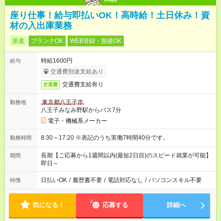
座り仕事！給与即払いOK！高時給！土日休み！資
材の入出庫業務
派遣
ブランクOK
WEB登録・面接OK
時給1600円
給与
交通費別途支給あり
交通費支給有り
交通費
東京都八王子市
勤務地
八王子みなみ野駅からバス7分
電子・機械系メーカー
8:30～17:20 ※表記のうち実働7時間40分です。
勤務時間
長期【ご応募から1週間以内(最短2日目)のスピード就業が可能】
期間
即日～
日払いOK
/
履歴書不要
/
電話対応なし
/
パソコンスキル不要
特徴
気になる！
応募する
詳細へ