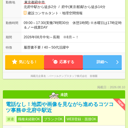
東京都府中市
勤務地
北府中駅から徒歩2分
/
府中(東京都)駅から徒歩14分
建設コンサルタント・地理空間情報
09:00～17:30(実働7時間30分 休憩1時間) ※水曜日は17時定時
勤務時間
＆ノー残業DAY
2026年08月中旬～長期 ※8月～！
期間
履歴書不要
/
40～50代活躍中
特徴
気になる！
応募する
詳細へ
掲載元企業名
パーソルテンプスタッフ株式会社 首都圏
掲載日：2026.08.10
未読
NEW
電話なし！地図や画像を見ながら進めるコツコ
ツ事務＠北府中駅近
派遣
職種未経験OK
ブランクOK
WEB登録・面接OK