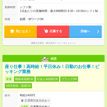
わせください 【試用期間】試用期間なし
シフト制
勤務時間
1日あたりの実働時間：最大8時間/日 9:30～19:30のシフト制 週
2日～、1日5時間～OK シフトはご希望を伺いながら相談のうえ
決定します 扶養内勤務・ダブルワークOK
副業・WワークOK
特徴
気になる！
応募する
詳細へ
掲載元企業名
株式会社ＦａｓｔＢｅａｕｔｙ
未読
座り仕事！高時給！平日休み！日勤のお仕事！ピ
ッキング業務
派遣
職種未経験OK
社会人未経験OK
ブランクOK
WEB登録・面接OK
時給1400円
給与
交通費別途支給あり
交通費支給有り
交通費