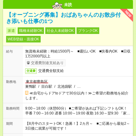
未読
NEW
【オープニング募集】おばあちゃんのお散歩付
き添いも仕事の1つ
派遣
職種未経験OK
社会人未経験OK
ブランクOK
WEB登録・面接OK
無資格未経験：時給1500円～ ■週払いOK ■扶養内OK ■日収
給与
1万2000円以上
交通費別途支給あり
交通費全額支給
交通費
東京都豊島区
勤務地
巣鴨駅
/
目白駅
/
北池袋駅
/
…
≪自宅からドアtoドアで30分以内！≫ご希望の勤務地を紹介
します。
9:00～18:00（休憩60分） ■ご希望があれば下記シフトもOK！
勤務時間
早番 7:00～16:00 遅番 10:00～19:00 夜勤 16:30～翌9:30 「家族
と休みを合わせたい」 「余裕を持って夕飯の準備がしたい」
「できれば残業はしたくない」 など、ご希望を教えてください
【8月中のスタートOK！急募！】2カ月～ ■ご応募から最短2～
期間
ね。 ※Wワーク希望の方へ 今ご覧のお仕事で希望する勤務時間
3日後に就業が可能です！
と、もう1つのお仕事の勤務時間。 合計で週40時間を超える場