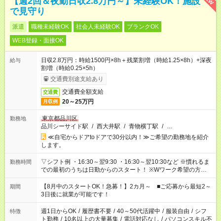
【週2回＆夜勤日収2.8万円～】未経験OK！施設
で見守り
派遣
職種未経験OK
社会人未経験OK
ブランクOK
WEB登録・面接OK
日収2.8万円：時給1500円×8h＋残業割増（時給1.25×8h）+深夜
給与
割増（時給0.25×5h）
交通費別途支給あり
交通費全額支給
交通費
20～25万円
月収例
東京都品川区
勤務地
品川シーサイド駅
/
西大井駅
/
青物横丁駅
/
…
≪自宅からドアtoドアで30分以内！≫ご希望の勤務地を紹介
します。
▽シフト例 ・16:30～翌9:30 ・16:30～翌10:30など ※慣れるま
勤務時間
での最初のうちは日勤からのスタート！ ※Wワーク希望の方へ
今ご覧のお仕事で希望する勤務時間と、もう1つのお仕事の勤務
時間。 合計で週40時間を超える場合は応募できません。
【8月中のスタートOK！急募！】2カ月～ ■ご応募から最短2～
期間
3日後に就業が可能です！
週1日からOK
/
履歴書不要
/
40～50代活躍中
/
服装自由
/
シフ
特徴
ト勤務
/
10名以上の大量募集
/
電話対応なし
/
パソコンスキル不