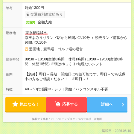
時給1300円
給与
交通費別途支給あり
全額支給
交通費
東京都稲城市
勤務地
京王よみうりランド駅から民間バス10分
/
読売ランド前駅から
民間バス10分
遊園地，競馬場，ゴルフ場の運営
09:30～18:30(実働8時間 休憩1時間) 10:00～19:00(実働8時
勤務時間
間 休憩1時間) ※朝はゆっくり♪無理ないシフト
【急募】即日～長期 開始日は相談可能です。即日～でも現職
期間
中の方もご相談ください！ ※即日～！
40～50代活躍中
/
シフト勤務
/
パソコンスキル不要
特徴
気になる！
応募する
詳細へ
掲載元企業名
パーソルテンプスタッフ株式会社 首都圏
掲載日：2026.08.10