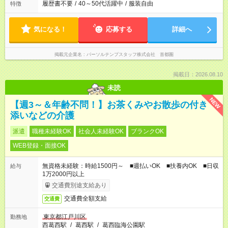
履歴書不要
/
40～50代活躍中
/
服装自由
特徴
気になる！
応募する
詳細へ
掲載元企業名
パーソルテンプスタッフ株式会社 首都圏
掲載日：2026.08.10
未読
NEW
【週3～＆年齢不問！】お茶くみやお散歩の付き
添いなどの介護
派遣
職種未経験OK
社会人未経験OK
ブランクOK
WEB登録・面接OK
無資格未経験：時給1500円～ ■週払いOK ■扶養内OK ■日収
給与
1万2000円以上
交通費別途支給あり
交通費全額支給
交通費
東京都江戸川区
勤務地
西葛西駅
/
葛西駅
/
葛西臨海公園駅