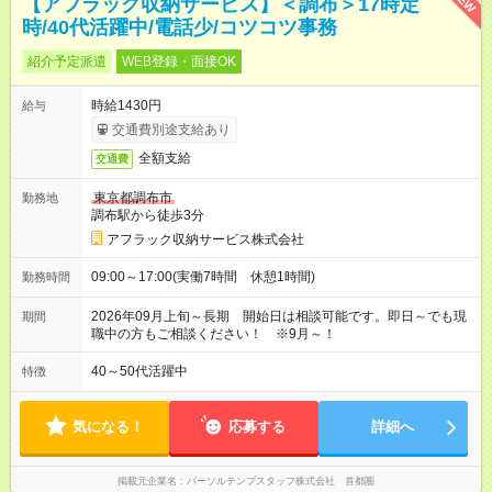
【アフラック収納サービス】＜調布＞17時定
時/40代活躍中/電話少/コツコツ事務
紹介予定派遣
WEB登録・面接OK
時給1430円
給与
交通費別途支給あり
全額支給
交通費
東京都調布市
勤務地
調布駅から徒歩3分
アフラック収納サービス株式会社
09:00～17:00(実働7時間 休憩1時間)
勤務時間
2026年09月上旬～長期 開始日は相談可能です。即日～でも現
期間
職中の方もご相談ください！ ※9月～！
40～50代活躍中
特徴
気になる！
応募する
詳細へ
掲載元企業名
パーソルテンプスタッフ株式会社 首都圏