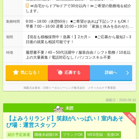
≪自宅からドアtoドアで30分以内！≫ご希望の勤務地を紹介
します。
9:00～18:00（休憩60分） ■ご希望があれば下記シフトもOK！
勤務時間
早番 7:00～16:00 遅番 10:00～19:00 「家族と休みを合わせた
い」 「余裕を持って夕飯の準備がしたい」 「できれば残業はし
たくない」 など、ご希望を教えてくださいね。 ※Wワーク希望
【現在も積極採用中！急募！】2カ月～ ■ご応募から最短2～3
期間
の方へ 今ご覧のお仕事で希望する勤務時間と、もう1つのお仕事
日後の就業も相談可能です！
の勤務時間。 合計で週40時間を超える場合は応募できません。
履歴書不要
/
40～50代活躍中
/
服装自由
/
シフト勤務
/
10名以
特徴
上の大量募集
/
電話対応なし
/
パソコンスキル不要
気になる！
応募する
詳細へ
掲載元企業名
日研トータルソーシング株式会社 メディカルケア事業部
掲載日：2026.08.10
未読
NEW
【よみうりランド】笑顔がいっぱい！室内あそ
び場：運営スタッフ
紹介予定派遣
職種未経験OK
ブランクOK
WEB登録・面接OK