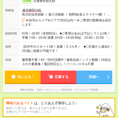
交通費全額支給
交通費
東京都荒川区
勤務地
荒川区役所前駅
/
新三河島駅
/
熊野前(舎人ライナー)駅
/
…
≪自宅からドアtoドアで30分以内！≫ご希望の勤務地を紹介
します。
9:00～18:00（休憩60分） ■ご希望があれば下記シフトもOK！
勤務時間
早番 7:00～16:00 遅番 10:00～19:00 時短 10:00～15:00 「家
族と休みを合わせたい」 「余裕を持って夕飯の準備がしたい」
「できれば残業はしたくない」 など、ご希望を教えてください
【8月中のスタートOK！急募！】2カ月～ ■ご応募から最短2～
期間
ね。 ※Wワーク希望の方へ 今ご覧のお仕事で希望する勤務時間
3日後に就業が可能です！
と、もう1つのお仕事の勤務時間。 合計で週40時間を超える場
合は応募できません。
履歴書不要
/
40～50代活躍中
/
服装自由
/
シフト勤務
/
10名以
特徴
上の大量募集
/
電話対応なし
/
パソコンスキル不要
気になる！
応募する
詳細へ
掲載元企業名
日研トータルソーシング株式会社 メディカルケア事業部
興味のあるバイト
は、とりあえず保存しよう♪
保存した求人は、後からまとめて応募できるよ。
企業からアプローチが届くことも！