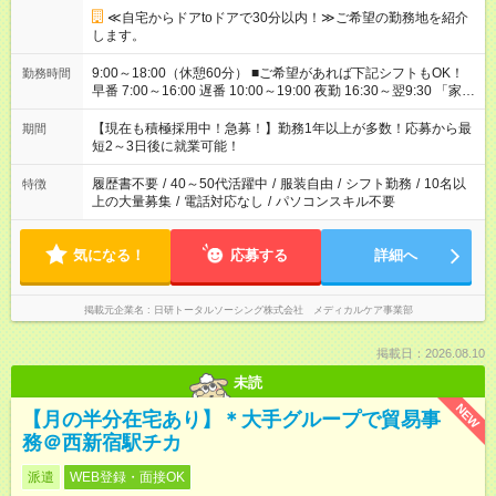
≪自宅からドアtoドアで30分以内！≫ご希望の勤務地を紹介
します。
9:00～18:00（休憩60分） ■ご希望があれば下記シフトもOK！
勤務時間
早番 7:00～16:00 遅番 10:00～19:00 夜勤 16:30～翌9:30 「家族
と休みを合わせたい」 「余裕を持って夕飯の準備がしたい」
「できれば残業はしたくない」 など、ご希望を教えてください
【現在も積極採用中！急募！】勤務1年以上が多数！応募から最
期間
ね。 ※Wワーク希望の方へ 今ご覧のお仕事で希望する勤務時間
短2～3日後に就業可能！
と、もう1つのお仕事の勤務時間。 合計で週40時間を超える場
合は応募できません。
履歴書不要
/
40～50代活躍中
/
服装自由
/
シフト勤務
/
10名以
特徴
上の大量募集
/
電話対応なし
/
パソコンスキル不要
気になる！
応募する
詳細へ
掲載元企業名
日研トータルソーシング株式会社 メディカルケア事業部
掲載日：2026.08.10
未読
NEW
【月の半分在宅あり】＊大手グループで貿易事
務＠西新宿駅チカ
派遣
WEB登録・面接OK