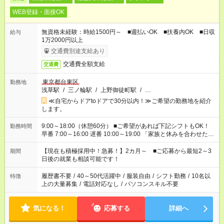
WEB登録・面接OK
無資格未経験：時給1500円～ ■週払いOK ■扶養内OK ■日収
給与
1万2000円以上
交通費別途支給あり
交通費全額支給
交通費
東京都台東区
勤務地
浅草駅
/
三ノ輪駅
/
上野御徒町駅
/
…
≪自宅からドアtoドアで30分以内！≫ご希望の勤務地を紹介
します。
9:00～18:00（休憩60分） ■ご希望があれば下記シフトもOK！
勤務時間
早番 7:00～16:00 遅番 10:00～19:00 「家族と休みを合わせた
い」 「余裕を持って夕飯の準備がしたい」 「できれば残業はし
たくない」 など、ご希望を教えてくださいね。 ※Wワーク希望
【現在も積極採用中！急募！】2カ月～ ■ご応募から最短2～3
期間
の方へ 今ご覧のお仕事で希望する勤務時間と、もう1つのお仕事
日後の就業も相談可能です！
の勤務時間。 合計で週40時間を超える場合は応募できません。
履歴書不要
/
40～50代活躍中
/
服装自由
/
シフト勤務
/
10名以
特徴
上の大量募集
/
電話対応なし
/
パソコンスキル不要
気になる！
応募する
詳細へ