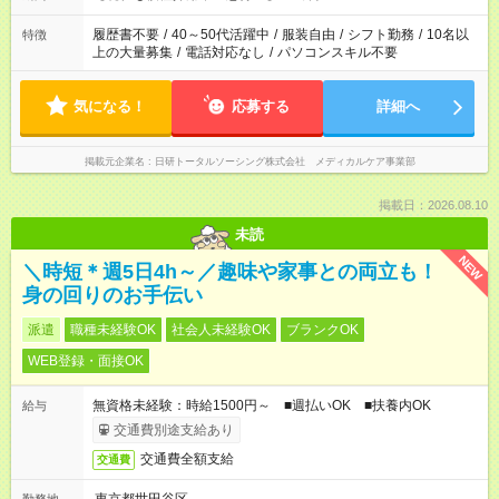
時間を超えなければOKです。
履歴書不要
/
40～50代活躍中
/
服装自由
/
シフト勤務
/
10名以
特徴
上の大量募集
/
電話対応なし
/
パソコンスキル不要
気になる！
応募する
詳細へ
掲載元企業名
日研トータルソーシング株式会社 メディカルケア事業部
掲載日：2026.08.10
未読
NEW
＼時短＊週5日4h～／趣味や家事との両立も！
身の回りのお手伝い
派遣
職種未経験OK
社会人未経験OK
ブランクOK
WEB登録・面接OK
無資格未経験：時給1500円～ ■週払いOK ■扶養内OK
給与
交通費別途支給あり
交通費全額支給
交通費