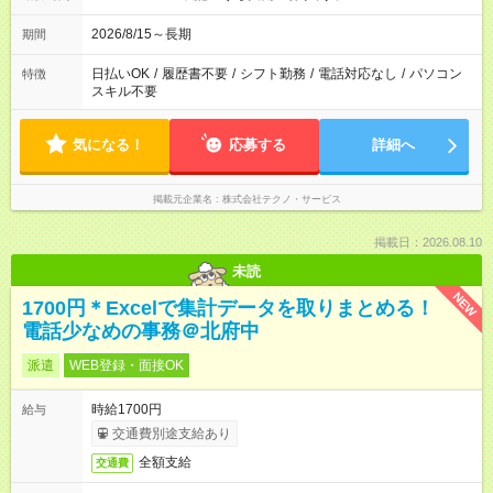
2026/8/15～長期
期間
日払いOK
/
履歴書不要
/
シフト勤務
/
電話対応なし
/
パソコン
特徴
スキル不要
気になる！
応募する
詳細へ
掲載元企業名
株式会社テクノ・サービス
掲載日：2026.08.10
未読
NEW
1700円＊Excelで集計データを取りまとめる！
電話少なめの事務＠北府中
派遣
WEB登録・面接OK
時給1700円
給与
交通費別途支給あり
全額支給
交通費