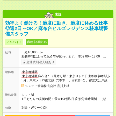
未読
効率よく働ける！適度に動き、適度に休める仕事
◎週2日～OK／麻布台ヒルズレジデンス駐車場警
備スタッフ
アルバイト
職種未経験OK
日給10,000円～
給与
勤務時間によってお給与が変わります。 ➀09:00～18:00
10,000円～ ➁08:00～20:00 13,126円～ ➂13:00～22:00
交通費別途支給あり
10,000円～ ※別途資格手当がございます。 例：自衛消防技術
認定 500円/日 上級救命講習修了 250円/日
東京都港区
勤務地
防災センター要員 250円/日 等 【試用期間】試用期間なし
東京都港区
麻布台１（最寄り駅：東京メトロ日比谷線 神谷駅歩
5分、東京メトロ南北線 六本木一丁目駅歩8分、都営大江戸線 麻
布十番駅歩9分）
シンテイ警備株式会社 品川支社
シフト制
勤務時間
1日あたりの実働時間：最大10時間/日 変形労働時間制 （想定
労働時間 172時間/月） 【シフト例】 ➀09:00～18:00 休憩1H
➁08:00～20:00 休憩2H ➂13:00～22:00 休憩1H ※夜間帯も
副業・WワークOK
特徴
ございます。夜間帯をご希望の方はご相談ください。