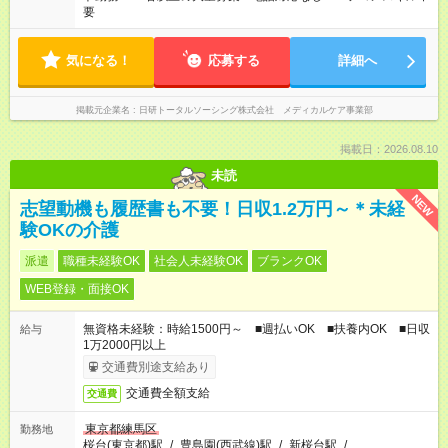
要
気になる！
応募する
詳細へ
掲載元企業名
日研トータルソーシング株式会社 メディカルケア事業部
掲載日：2026.08.10
未読
NEW
志望動機も履歴書も不要！日収1.2万円～＊未経
験OKの介護
派遣
職種未経験OK
社会人未経験OK
ブランクOK
WEB登録・面接OK
無資格未経験：時給1500円～ ■週払いOK ■扶養内OK ■日収
給与
1万2000円以上
交通費別途支給あり
交通費全額支給
交通費
東京都練馬区
勤務地
桜台(東京都)駅
/
豊島園(西武線)駅
/
新桜台駅
/
…