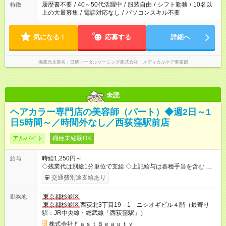
合は応募できません。
履歴書不要
/
40～50代活躍中
/
服装自由
/
シフト勤務
/
10名以
特徴
上の大量募集
/
電話対応なし
/
パソコンスキル不要
気になる！
応募する
詳細へ
掲載元企業名
日研トータルソーシング株式会社 メディカルケア事業部
未読
ヘアカラー専門店の美容師（パート）◆週2日～1
日5時間～／時間外なし／西荻窪駅前店
アルバイト
職種未経験OK
時給1,250円～
給与
◇残業代は別途1分単位で支給 ◇上記給与は各種手当を含む ◇毎
月インセンティブポイント付与 ・店舗売上や入客人数などに応
交通費別途支給あり
じてインセンティブポイントを付与 ・ポイントは6ヶ月に一度引
き出し可能 ◇半年に1回の昇給制度（3人に1人以上が昇給） ◇管
東京都杉並区
勤務地
理美容師手当あり 研修期間6ヶ月間は以下給与のみ変更あり 時
東京都杉並区
西荻北3丁目19－1 ニシオギビル４階（最寄り
給1230円 ※交通費支給（～500円/日） ※給与に関しては2025年
駅：JR中央線・総武線「西荻窪駅」）
度の最低賃金を反映済み ※各都道府県の施行月より適応、入社
時期によっては変動の可能性あり 詳細は、採用担当へお問い合
株式会社ＦａｓｔＢｅａｕｔｙ