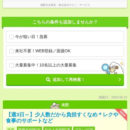
掲載元企業名
株式会社テクノ・サービス
こちらの条件も追加しませんか？
今が狙い目！急募
来社不要！WEB登録／面接OK
大量募集中！10名以上の大量募集
追加して再検索！
掲載日：2026.08.10
未読
NEW
【週3日～】少人数だから負担すくなめ＊レクや
食事のサポートなど
派遣
職種未経験OK
社会人未経験OK
ブランクOK