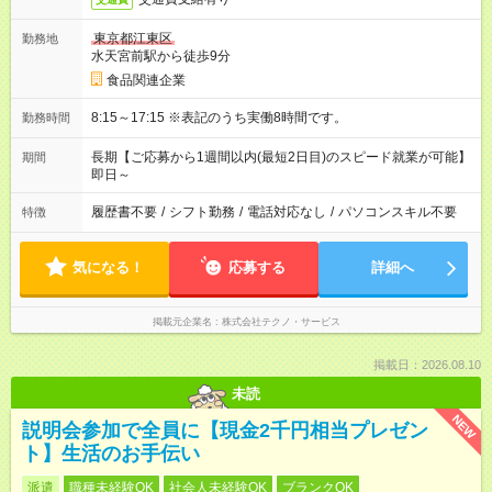
東京都江東区
勤務地
水天宮前駅から徒歩9分
食品関連企業
8:15～17:15 ※表記のうち実働8時間です。
勤務時間
長期【ご応募から1週間以内(最短2日目)のスピード就業が可能】
期間
即日～
履歴書不要
/
シフト勤務
/
電話対応なし
/
パソコンスキル不要
特徴
気になる！
応募する
詳細へ
掲載元企業名
株式会社テクノ・サービス
掲載日：2026.08.10
未読
NEW
説明会参加で全員に【現金2千円相当プレゼン
ト】生活のお手伝い
派遣
職種未経験OK
社会人未経験OK
ブランクOK