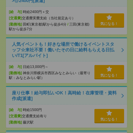
>@2400円[派遣]
[給 与]
時給2400円＋交
[交通費]
交通費実費支給（当社規定あり）
気になる！
[勤務地]
田町(東京都)駅から徒歩4分
/
三田(東京都)
駅から徒歩7分
人気イベントも！好きな場所で働けるイベントスタ
ッフ☆来社不要！働いたその日に給料もらえる日払
い/T1[アルバイト]
[給 与]
日給13,000円～
[勤務地]
神奈川県横浜市西区みなとみらい（最寄り
気になる！
駅：みなとみらい駅）
座り仕事！給与即払いOK！高時給！在庫管理・資料
作成[派遣]
[給 与]
時給1500円
[交通費]
交通費支給有り
気になる！
[勤務地]
藤沢駅