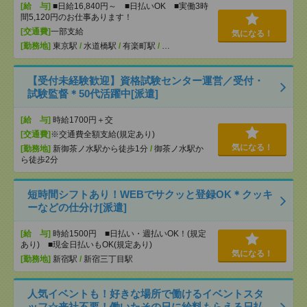
[給 与]
■日給16,840円～ ■日払いOK ■実働3時
間5,120円のお仕事あります！
[交通費]
一部支給
気になる！
[勤務地]
東京駅
/
水道橋駅
/
有楽町駅
/
…
【受付未経験歓迎】資格試験センター運営／受付・
試験監督＊50代活躍中[派遣]
[給 与]
時給1700円＋交
[交通費]
※交通費全額支給(規定あり)
気になる！
[勤務地]
新御茶ノ水駅から徒歩1分
/
御茶ノ水駅か
ら徒歩2分
短時間シフトあり！WEBでサクッと登録OK＊クッキ
ーなどの仕分け[派遣]
[給 与]
時給1500円 ■日払い・週払いOK！(規定
あり) ■現金日払いもOK(規定あり)
気になる！
[勤務地]
新宿駅
/
新宿三丁目駅
人気イベントも！好きな場所で働けるイベントスタ
ッフ☆来社不要！働いたその日に給料もらえる日払