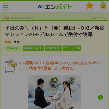
0
メニュー
気になる！
ログイン
NEW
掲載日 :2026
/
08
/
05
No.DEAR大手町
平日のみ＼（月）と（金）週1日～OK!／新築
マンションのモデルルームで受付や誘導
職種：
受付
アルバイト
職種未経験OK
大学生歓迎
ブランクOK
＜未経験OK！＞短期OKなので、学生さんやWワー
カー、扶養内で勤務したい方にも♬