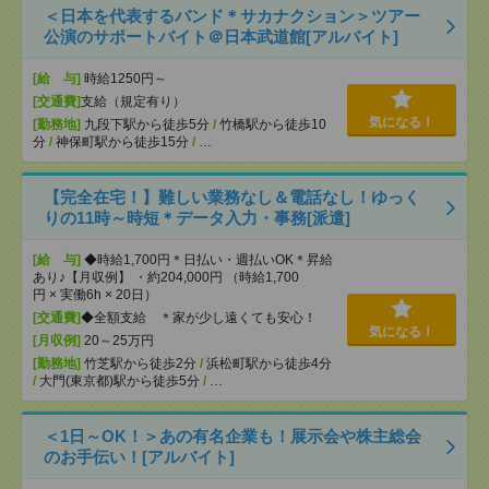
＜日本を代表するバンド＊サカナクション＞ツアー
公演のサポートバイト＠日本武道館[アルバイト]
[給 与]
時給1250円～
[交通費]
支給（規定有り）
気になる！
[勤務地]
九段下駅から徒歩5分
/
竹橋駅から徒歩10
分
/
神保町駅から徒歩15分
/
…
【完全在宅！】難しい業務なし＆電話なし！ゆっく
りの11時～時短＊データ入力・事務[派遣]
[給 与]
◆時給1,700円＊日払い・週払いOK＊昇給
あり♪【月収例】 ・約204,000円 （時給1,700
円 × 実働6h × 20日）
[交通費]
◆全額支給 ＊家が少し遠くても安心！
気になる！
[月収例]
20～25万円
[勤務地]
竹芝駅から徒歩2分
/
浜松町駅から徒歩4分
/
大門(東京都)駅から徒歩5分
/
…
＜1日～OK！＞あの有名企業も！展示会や株主総会
のお手伝い！[アルバイト]