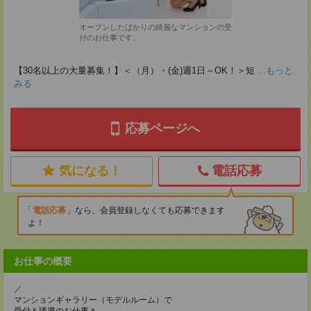
オープンしたばかりの綺麗なマンションの受
付のお仕事です。
【30名以上の大量募集！】＜（月）・(金)週1日～OK！＞短
...もっと
みる
応募ページへ
気になる！
電話応募
電話応募
なら、会員登録しなくても応募できます
よ！
お仕事の概要
／
マンションギャラリー（モデルルーム）で