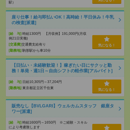
気になる！
駅）
座り仕事！給与即払いOK！高時給！平日休み！牛乳
の検査[派遣]
[給 与]
時給1300円 【月収例】191,000円(月収
例21日実働)
[交通費]
交通費支給有り
気になる！
[勤務地]
駒形駅から車10分
【日払い・未経験歓迎！】稼ぎたい日にサクッと勤
務！単発・週1日～自由シフトの軽作業[アルバイト]
[給 与]
日給10,305円～37,204円
[勤務地]
東京都足立区千住東
気になる！
販売なし【BVLGARI】ウェルカムスタッフ 銀座タ
ワー[派遣]
[給 与]
時給1600円～1650円 ※ご経験・スキル
により考慮致します