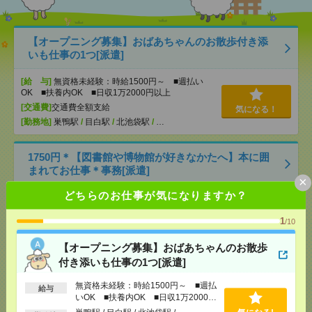
【オープニング募集】おばあちゃんのお散歩付き添
いも仕事の1つ[派遣]
[給 与]
無資格未経験：時給1500円～ ■週払い
OK ■扶養内OK ■日収1万2000円以上
[交通費]
交通費全額支給
気になる！
[勤務地]
巣鴨駅
/
目白駅
/
北池袋駅
/
…
1750円＊【図書館や博物館が好きなかたへ】本に囲
まれてお仕事＊事務[派遣]
×
どちらのお仕事が気になりますか？
[給 与]
時給1750円 月収例 245,000円
[交通費]
全額支給
1
/10
[月収例]
20～25万円
気になる！
[勤務地]
東所沢駅から徒歩10分
/
所沢駅から民間バ
【オープニング募集】おばあちゃんのお散歩
ス12分
付き添いも仕事の1つ[派遣]
無資格未経験：時給1500円～ ■週払
時給2600円＊ほぼ在宅！週3～4日＆16時迄OK！補助
給与
いOK ■扶養内OK ■日収1万2000円
金申請のサポート業務[派遣]
以上