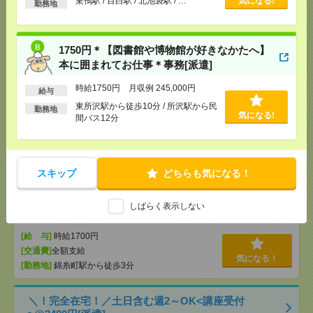
巣鴨駅 / 目白駅 / 北池袋駅 / …
気になる!
勤務地
[給 与]
時給2600円
[交通費]
全額支給
気になる！
[勤務地]
八丁堀(東京都)駅から徒歩2分
/
茅場町駅か
1750円＊【図書館や博物館が好きなかたへ】
ら徒歩6分
本に囲まれてお仕事＊事務[派遣]
時給1750円 月収例 245,000円
1700円＊《時間相談OK！》電話なし！錦糸町駅す
給与
ぐ！連盟内のサポート！[派遣]
東所沢駅から徒歩10分 / 所沢駅から民
勤務地
気になる!
間バス12分
[給 与]
時給1700円
[交通費]
全額支給
気になる！
[勤務地]
錦糸町駅から徒歩3分
スキップ
どちらも気になる！
＜朝はゆっくり＞芸術・文化団体！電話なし！入力
しばらく表示しない
メインのカンタン事務＠錦糸町[派遣]
[給 与]
時給1700円
[交通費]
全額支給
気になる！
[勤務地]
錦糸町駅から徒歩3分
＼！完全在宅！／土日含む週2～OK<講座受付