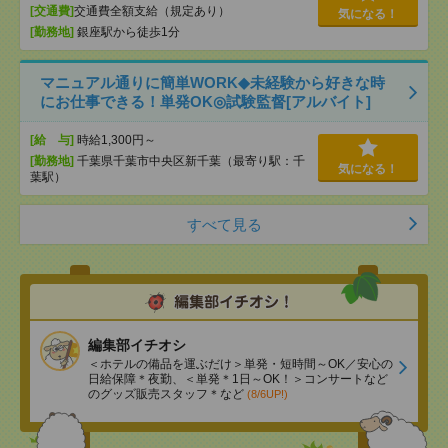
[交通費]
交通費全額支給（規定あり）
気になる！
[勤務地]
銀座駅から徒歩1分
マニュアル通りに簡単WORK◆未経験から好きな時
にお仕事できる！単発OK◎試験監督[アルバイト]
[給 与]
時給1,300円～
[勤務地]
千葉県千葉市中央区新千葉（最寄り駅：千
気になる！
葉駅）
すべて見る
編集部イチオシ
＜ホテルの備品を運ぶだけ＞単発・短時間～OK／安心の
日給保障＊夜勤、＜単発＊1日～OK！＞コンサートなど
のグッズ販売スタッフ＊など
(8/6UP!)