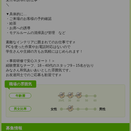
受付＆誘導のお仕事＊
＼
▼具体的に…
・ご来場のお客様の予約確認
・給茶
・お席への誘導
・モデルルームの清掃及び管理 など
素敵なインテリアに囲まれてのお仕事です♬
PCを使った作業やお電話対応はないので
学生さんや主婦の方もお気軽にはじめられます！
＜事前研修で安心スタート！＞
経験豊富なチーフ、18～40代のスタッフ9～15名がおり
みなさん和気あいあいとした雰囲気です。
お友達同士でのご応募も歓迎です♬
職場の雰囲気
年齢層
20代
30
40
50
60
男女比率
女性
男性
募集情報