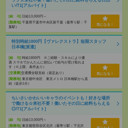
い/T1[アルバイト]
[給 与]
日給13,000円～
[勤務地]
千葉県千葉市中央区新千葉（最寄り駅：千
気になる！
葉駅）
特別時給1800円【ヴァレクストラ】短期スタッフ
日本橋[派遣]
[給 与]
時給1800円 ※ご経験・スキルにより優
遇 スマホでかんたんに前払いで給与が受け取れま
す（※上限、条件あり）
[交通費]
交通費全額支給（規定あり）
気になる！
[勤務地]
東京都中央区 東京メトロ 日本橋駅から直
結（徒歩1分）
ちいさいかわいいキャラのイベントも！好きな場所
で働ける☆来社不要！働いたその日に給料もらえる
◎/T1[アルバイト]
[給 与]
日給13,000円～
[勤務地]
東京都世田谷区北沢（最寄り駅：下北沢