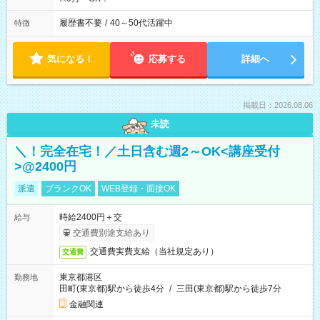
履歴書不要
/
40～50代活躍中
特徴
気になる！
応募する
詳細へ
掲載日：2026.08.06
未読
＼！完全在宅！／土日含む週2～OK<講座受付
>@2400円
派遣
ブランクOK
WEB登録・面接OK
時給2400円＋交
給与
交通費別途支給あり
交通費実費支給（当社規定あり）
交通費
東京都港区
勤務地
田町(東京都)駅から徒歩4分
/
三田(東京都)駅から徒歩7分
金融関連