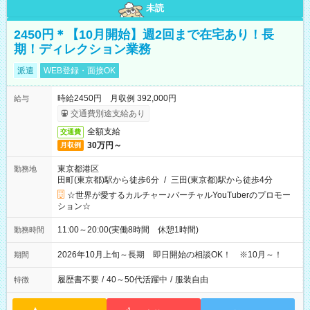
未読
2450円＊【10月開始】週2回まで在宅あり！長
期！ディレクション業務
派遣
WEB登録・面接OK
時給2450円 月収例 392,000円
給与
交通費別途支給あり
全額支給
交通費
30万円～
月収例
東京都港区
勤務地
田町(東京都)駅から徒歩6分
/
三田(東京都)駅から徒歩4分
☆世界が愛するカルチャー♪バーチャルYouTuberのプロモー
ション☆
11:00～20:00(実働8時間 休憩1時間)
勤務時間
2026年10月上旬～長期 即日開始の相談OK！ ※10月～！
期間
履歴書不要
/
40～50代活躍中
/
服装自由
特徴