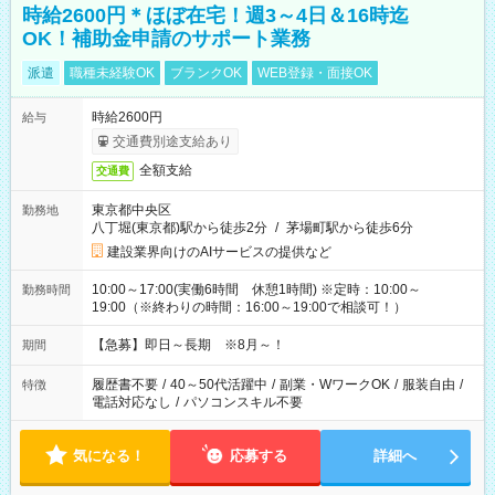
時給2600円＊ほぼ在宅！週3～4日＆16時迄
OK！補助金申請のサポート業務
派遣
職種未経験OK
ブランクOK
WEB登録・面接OK
時給2600円
給与
交通費別途支給あり
全額支給
交通費
東京都中央区
勤務地
八丁堀(東京都)駅から徒歩2分
/
茅場町駅から徒歩6分
建設業界向けのAIサービスの提供など
10:00～17:00(実働6時間 休憩1時間) ※定時：10:00～
勤務時間
19:00（※終わりの時間：16:00～19:00で相談可！）
【急募】即日～長期 ※8月～！
期間
履歴書不要
/
40～50代活躍中
/
副業・WワークOK
/
服装自由
/
特徴
電話対応なし
/
パソコンスキル不要
気になる！
応募する
詳細へ