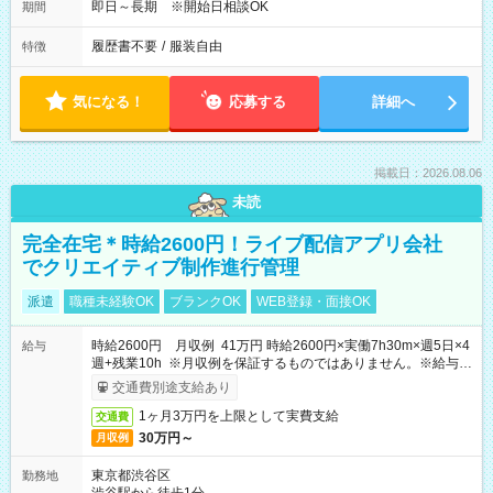
即日～長期 ※開始日相談OK
期間
履歴書不要
/
服装自由
特徴
気になる！
応募する
詳細へ
掲載日：2026.08.06
未読
完全在宅＊時給2600円！ライブ配信アプリ会社
でクリエイティブ制作進行管理
派遣
職種未経験OK
ブランクOK
WEB登録・面接OK
時給2600円 月収例 41万円 時給2600円×実働7h30m×週5日×4
給与
週+残業10h ※月収例を保証するものではありません。※給与即
受取りサービス利用可（利用条件有）
交通費別途支給あり
1ヶ月3万円を上限として実費支給
交通費
30万円～
月収例
東京都渋谷区
勤務地