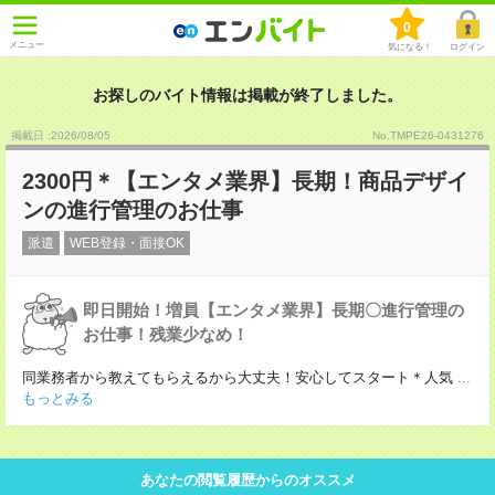
0
メニュー
気になる！
ログイン
お探しのバイト情報は掲載が終了しました。
掲載日 :2026
/
08
/
05
No.TMPE26-0431276
2300円＊【エンタメ業界】長期！商品デザイ
ンの進行管理のお仕事
派遣
WEB登録・面接OK
即日開始！増員【エンタメ業界】長期〇進行管理の
お仕事！残業少なめ！
同業務者から教えてもらえるから大丈夫！安心してスタート＊人気
...
もっとみる
あなたの閲覧履歴からのオススメ