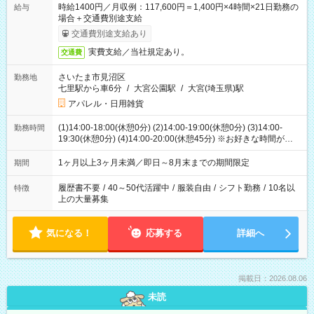
時給1400円／月収例：117,600円＝1,400円×4時間×21日勤務の
給与
場合＋交通費別途支給
交通費別途支給あり
実費支給／当社規定あり。
交通費
さいたま市見沼区
勤務地
七里駅から車6分
/
大宮公園駅
/
大宮(埼玉県)駅
アパレル・日用雑貨
(1)14:00-18:00(休憩0分) (2)14:00-19:00(休憩0分) (3)14:00-
勤務時間
19:30(休憩0分) (4)14:00-20:00(休憩45分) ※お好きな時間が選べ
ます
1ヶ月以上3ヶ月未満／即日～8月末までの期間限定
期間
履歴書不要
/
40～50代活躍中
/
服装自由
/
シフト勤務
/
10名以
特徴
上の大量募集
気になる！
応募する
詳細へ
掲載日：2026.08.06
未読