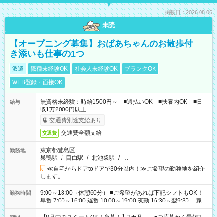
掲載日：2026.08.06
未読
【オープニング募集】おばあちゃんのお散歩付
き添いも仕事の1つ
派遣
職種未経験OK
社会人未経験OK
ブランクOK
WEB登録・面接OK
無資格未経験：時給1500円～ ■週払いOK ■扶養内OK ■日
給与
収1万2000円以上
交通費別途支給あり
交通費全額支給
交通費
東京都豊島区
勤務地
巣鴨駅
/
目白駅
/
北池袋駅
/
…
≪自宅からドアtoドアで30分以内！≫ご希望の勤務地を紹介
します。
9:00～18:00（休憩60分） ■ご希望があれば下記シフトもOK！
勤務時間
早番 7:00～16:00 遅番 10:00～19:00 夜勤 16:30～翌9:30 「家族
と休みを合わせたい」 「余裕を持って夕飯の準備がしたい」
「できれば残業はしたくない」 など、ご希望を教えてください