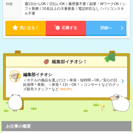
ください！
週1日からOK
/
日払いOK
/
履歴書不要
/
副業・WワークOK
/
シ
特徴
フト勤務
/
10名以上の大量募集
/
電話対応なし
/
パソコンスキ
ル不要
気になる！
応募する
詳細へ
編集部イチオシ
＜ホテルの備品を運ぶだけ＞単発・短時間～OK／安心の日
給保障＊夜勤、＜単発＊1日～OK！＞コンサートなどのグッ
ズ販売スタッフ＊など
(8/6UP!)
お仕事の概要