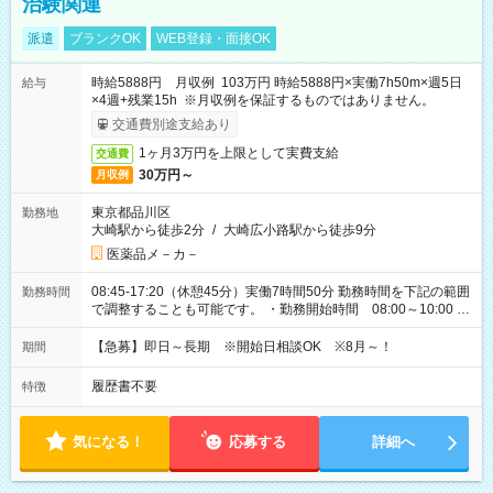
治験関連
派遣
ブランクOK
WEB登録・面接OK
時給5888円 月収例 103万円 時給5888円×実働7h50m×週5日
給与
×4週+残業15h ※月収例を保証するものではありません。
交通費別途支給あり
1ヶ月3万円を上限として実費支給
交通費
30万円～
月収例
東京都品川区
勤務地
大崎駅から徒歩2分
/
大崎広小路駅から徒歩9分
医薬品メ－カ－
08:45-17:20（休憩45分）実働7時間50分 勤務時間を下記の範囲
勤務時間
で調整することも可能です。 ・勤務開始時間 08:00～10:00 ・
勤務終了時間 17:00～19:00 ・実働 06:15～08:00
【急募】即日～長期 ※開始日相談OK ※8月～！
期間
履歴書不要
特徴
気になる！
応募する
詳細へ