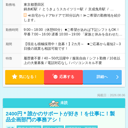
東京都墨田区
勤務地
錦糸町駅
/
とうきょうスカイツリー駅
/
京成曳舟駅
/
…
≪自宅からドアtoドアで30分以内！≫ご希望の勤務地を紹介
します。
9:00～18:00（休憩60分） ■ご希望があれば下記シフトもOK！
勤務時間
早番 7:00～16:00 遅番 10:00～19:00 「家族と休みを合わせた
い」 「余裕を持って夕飯の準備がしたい」 「できれば残業はし
たくない」 など、ご希望を教えてくださいね。 ※Wワーク希望
【現在も積極採用中！急募！】2カ月～ ■ご応募から最短2～3
期間
の方へ 今ご覧のお仕事で希望する勤務時間と、もう1つのお仕事
日後の就業も相談可能です！
の勤務時間。 合計で週40時間を超える場合は応募できません。
履歴書不要
/
40～50代活躍中
/
服装自由
/
シフト勤務
/
10名以
特徴
上の大量募集
/
電話対応なし
/
パソコンスキル不要
気になる！
応募する
詳細へ
掲載日：2026.08.06
未読
2400円＊誰かのサポートが好き！を仕事に！製
品企画部門の事務アシ！