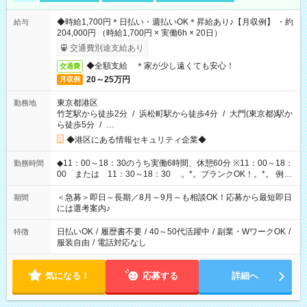
◆時給1,700円＊日払い・週払いOK＊昇給あり♪【月収例】 ・約
給与
204,000円 （時給1,700円 × 実働6h × 20日）
交通費別途支給あり
◆全額支給 ＊家が少し遠くても安心！
交通費
20～25万円
月収例
東京都港区
勤務地
竹芝駅から徒歩2分
/
浜松町駅から徒歩4分
/
大門(東京都)駅か
ら徒歩5分
/
…
◆港区にある情報セキュリティ企業◆
◆11：00～18：30のうち実働6時間、休憩60分 ※11：00～18：
勤務時間
00 または 11：30～18：30 。*。ブランクOK！。*。 例え
ば前職が、 在宅/財団法人/事務/コールセンター/受付/販売/カフェ
スタッフ スイーツ販売/ホテルフロント/化粧品販売/など 様々な
＜急募＞即日～長期／8月～9月～も相談OK！応募から最短即日
期間
業界から入社して活躍されています♪
には選考案内♪
日払いOK
/
履歴書不要
/
40～50代活躍中
/
副業・WワークOK
/
特徴
服装自由
/
電話対応なし
気になる！
応募する
詳細へ