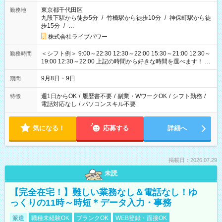
東京都千代田区
勤務地
九段下駅から徒歩5分
/
竹橋駅から徒歩10分
/
神保町駅から徒
歩15分
/
…
株式会社ライブパワー
＜シフト例＞ 9:00～22:30 12:30～22:00 15:30～21:00 12:30～
勤務時間
19:00 12:30～22:00 上記の時間から好きな時間を選べます！ ※
時間は変更となる可能性があります
9月8日・9日
期間
週1日からOK
/
履歴書不要
/
副業・WワークOK
/
シフト勤務
/
特徴
電話対応なし
/
パソコンスキル不要
気になる！
応募する
詳細へ
掲載日：2026.07.29
未読
【完全在宅！】難しい業務なし＆電話なし！ゆ
っくりの11時～時短＊データ入力・事務
派遣
職種未経験OK
ブランクOK
WEB登録・面接OK