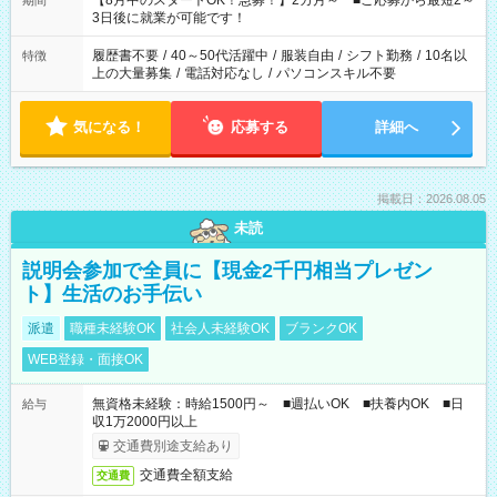
【8月中のスタートOK！急募！】2カ月～ ■ご応募から最短2～
期間
ね。 ※Wワーク希望の方へ 今ご覧のお仕事で希望する勤務時間
3日後に就業が可能です！
と、もう1つのお仕事の勤務時間。 合計で週40時間を超える場
合は応募できません。
履歴書不要
/
40～50代活躍中
/
服装自由
/
シフト勤務
/
10名以
特徴
上の大量募集
/
電話対応なし
/
パソコンスキル不要
気になる！
応募する
詳細へ
掲載日：2026.08.05
未読
説明会参加で全員に【現金2千円相当プレゼン
ト】生活のお手伝い
派遣
職種未経験OK
社会人未経験OK
ブランクOK
WEB登録・面接OK
無資格未経験：時給1500円～ ■週払いOK ■扶養内OK ■日
給与
収1万2000円以上
交通費別途支給あり
交通費全額支給
交通費