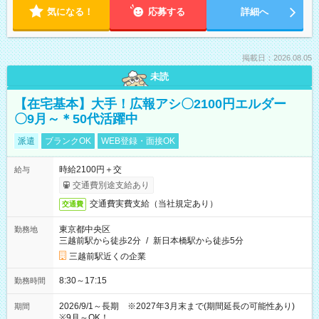
気になる！
応募する
詳細へ
掲載日：2026.08.05
未読
【在宅基本】大手！広報アシ〇2100円エルダー
〇9月～＊50代活躍中
派遣
ブランクOK
WEB登録・面接OK
時給2100円＋交
給与
交通費別途支給あり
交通費実費支給（当社規定あり）
交通費
東京都中央区
勤務地
三越前駅から徒歩2分
/
新日本橋駅から徒歩5分
三越前駅近くの企業
8:30～17:15
勤務時間
2026/9/1～長期 ※2027年3月末まで(期間延長の可能性あり)
期間
※9月～OK！