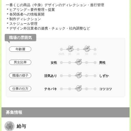
一番くじの商品（中身）デザインのディレクション・進行管理
＊ヒアリング～要件整理～提案
＊各関係者への情報展開
＊制作ディレクション
＊スケジュール管理
＊デザイン外注業者の連携・チェック・社内調整など
職場の雰囲気
年齢層
20代
30
40
50
60
男女比率
女性
男性
職場の様子
活気あり
しずか
仕事の仕方
テキパキ
コツコツ
募集情報
給与