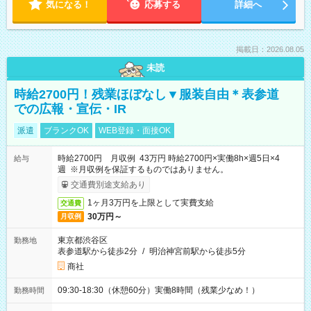
気になる！
応募する
詳細へ
掲載日：2026.08.05
未読
時給2700円！残業ほぼなし▼服装自由＊表参道
での広報・宣伝・IR
派遣
ブランクOK
WEB登録・面接OK
時給2700円 月収例 43万円 時給2700円×実働8h×週5日×4
給与
週 ※月収例を保証するものではありません。
交通費別途支給あり
1ヶ月3万円を上限として実費支給
交通費
30万円～
月収例
東京都渋谷区
勤務地
表参道駅から徒歩2分
/
明治神宮前駅から徒歩5分
商社
09:30-18:30（休憩60分）実働8時間（残業少なめ！）
勤務時間