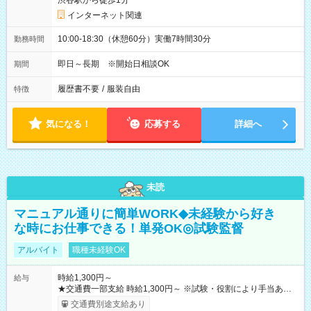
渋谷駅から徒歩1分
インターネット関連
10:00-18:30（休憩60分）実働7時間30分
勤務時間
即日～長期 ※開始日相談OK
期間
履歴書不要
/
服装自由
特徴
気になる！
応募する
詳細へ
未読
マニュアル通りに簡単WORK◆未経験から好き
な時にお仕事できる！単発OK◎試験監督
アルバイト
職種未経験OK
時給1,300円～
給与
★交通費一部支給 時給1,300円～ ※試験・役割により手当あり
※勤務回数により昇給あり 【即給（前払い）オプションあ
交通費別途支給あり