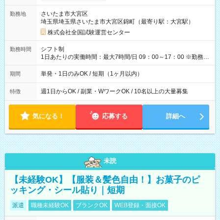
り！】 希望される場合、勤務から1週間ほどで給与の一部を受け
取れます。 ※手数料418円がかかります。 【過去試験日の収入
さいたま市大宮区
勤務地
例】 ・河合塾模擬試験 8:30～17:30（休憩1時間） 時給1,300円
埼玉県埼玉県さいたま市大宮区錦町（最寄り駅：大宮駅）
×8時間＝日収10,400円＋交通費 ※当日の役割により時給＋100
円の場合あり ・国家試験 7:00～13:30（休憩なし） 時給1,300
株式会社全国試験運営センター
円（役割手当＋100円）×6時間＝日収8,400円＋交通費 【試用期
間】試用期間なし
シフト制
勤務時間
1日あたりの実働時間：最大7時間/日 09：00～17：00 ※勤務時
間は 試験により異なります。
単発・1日のみOK / 短期（1ヶ月以内）
期間
週1日からOK / 副業・WワークOK / 10名以上の大量募集
特徴
気になる！
応募する
詳細へ
未読
【未経験OK】【服装＆髪色自由！】お菓子のピ
ッキング・シール貼り｜短期
派遣
職種未経験OK
ブランクOK
WEB登録・面接OK