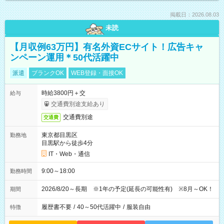
掲載日：2026.08.03
未読
【月収例63万円】有名外資ECサイト！広告キャ
ンペーン運用＊50代活躍中
派遣
ブランクOK
WEB登録・面接OK
時給3800円＋交
給与
交通費別途支給あり
交通費別途
交通費
東京都目黒区
勤務地
目黒駅から徒歩4分
IT・Web・通信
9:00～18:00
勤務時間
2026/8/20～長期 ※1年の予定(延長の可能性有) ※8月～OK！
期間
履歴書不要
/
40～50代活躍中
/
服装自由
特徴