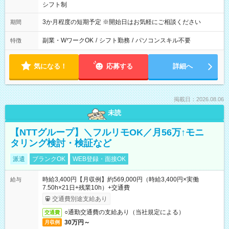
シフト制
3か月程度の短期予定 ※開始日はお気軽にご相談ください
期間
副業・WワークOK
/
シフト勤務
/
パソコンスキル不要
特徴
気になる！
応募する
詳細へ
掲載日：2026.08.06
未読
【NTTグループ】＼フルリモOK／月56万↑モニ
タリング検討・検証など
派遣
ブランクOK
WEB登録・面接OK
時給3,400円【月収例】約569,000円（時給3,400円×実働
給与
7.50h×21日+残業10h）+交通費
交通費別途支給あり
○通勤交通費の支給あり（当社規定による）
交通費
30万円～
月収例