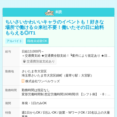
未読
ちいさいかわいいキャラのイベントも！好きな
場所で働ける☆来社不要！働いたその日に給料
もらえる◎/T1
アルバイト
職種未経験OK
日給13,000円～
給与
＋交通費支給 ★交通費全額支給！ ┗案件により規定あり ★日払
いOK！（規定あり） ┗働いたその日に現金GET♪ お仕事後はコ
交通費別途支給あり
ンビニATMから 日払い分を引き落とせます！ 【試用期間】試
用期間なし
さいたま市大宮区
勤務地
埼玉県さいたま市大宮区錦町（最寄り駅：大宮駅）
株式会社ワンベルウッズ
勤務時間は指定なし
勤務時間
変形労働時間制 想定労働時間160時間/月 【シフト例】 ・8：00
～21：00
単発・1日のみOK
期間
週1日からOK / 日払いOK / 副業・WワークOK / 10名以上の大量
特徴
募集