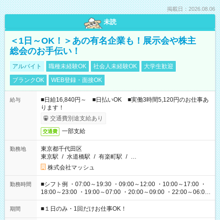
掲載日：2026.08.06
未読
＜1日～OK！＞あの有名企業も！展示会や株主
総会のお手伝い！
アルバイト
職種未経験OK
社会人未経験OK
大学生歓迎
ブランクOK
WEB登録・面接OK
■日給16,840円～ ■日払いOK ■実働3時間5,120円のお仕事あ
給与
ります！
交通費別途支給あり
一部支給
交通費
東京都千代田区
勤務地
東京駅
/
水道橋駅
/
有楽町駅
/
…
株式会社マッシュ
■シフト例 ・07:00～19:30 ・09:00～12:00 ・10:00～17:00 ・
勤務時間
18:00～23:00 ・19:00～07:00 ・20:00～09:00 ・22:00～06:00
etc ★最短で3時間で5,120円のお仕事から 15時間で2万円近く稼
げるお仕事も！ ご希望のお時間に合わせてご紹介！ ※シフトは
■１日のみ・1回だけお仕事OK！
期間
現場によって異なります。 ※勿論、休憩時間はあるのでご安心