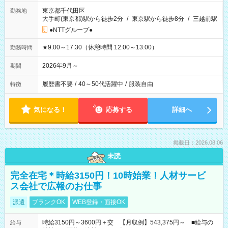
東京都千代田区
勤務地
大手町(東京都)駅から徒歩2分
/
東京駅から徒歩8分
/
三越前駅
●NTTグループ●
★9:00～17:30（休憩時間 12:00～13:00）
勤務時間
2026年9月～
期間
履歴書不要
/
40～50代活躍中
/
服装自由
特徴
気になる！
応募する
詳細へ
掲載日：2026.08.06
未読
完全在宅＊時給3150円！10時始業！人材サービ
ス会社で広報のお仕事
派遣
ブランクOK
WEB登録・面接OK
時給3150円～3600円＋交 【月収例】543,375円～ ■給与の
給与