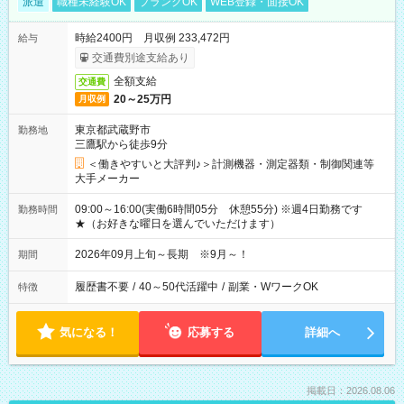
派遣
職種未経験OK
ブランクOK
WEB登録・面接OK
時給2400円 月収例 233,472円
給与
交通費別途支給あり
全額支給
交通費
20～25万円
月収例
東京都武蔵野市
勤務地
三鷹駅から徒歩9分
＜働きやすいと大評判♪＞計測機器・測定器類・制御関連等
大手メーカー
09:00～16:00(実働6時間05分 休憩55分) ※週4日勤務です
勤務時間
★（お好きな曜日を選んでいただけます）
2026年09月上旬～長期 ※9月～！
期間
履歴書不要
/
40～50代活躍中
/
副業・WワークOK
特徴
気になる！
応募する
詳細へ
掲載日：2026.08.06