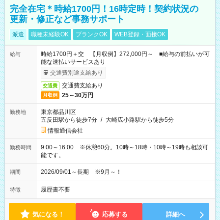
完全在宅＊時給1700円！16時定時！契約状況の
更新・修正など事務サポート
派遣
職種未経験OK
ブランクOK
WEB登録・面接OK
時給1700円＋交 【月収例】272,000円～ ■給与の前払いが可
給与
能な速払いサービスあり
交通費別途支給あり
交通費支給あり
交通費
25～30万円
月収例
東京都品川区
勤務地
五反田駅から徒歩7分
/
大崎広小路駅から徒歩5分
情報通信会社
9:00～16:00 ※休憩60分。10時～18時・10時～19時も相談可
勤務時間
能です。
2026/09/01～長期 ※9月～！
期間
履歴書不要
特徴
気になる！
応募する
詳細へ