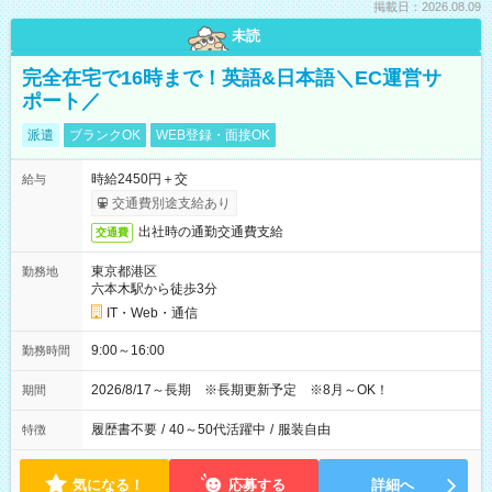
掲載日：2026.08.09
未読
完全在宅で16時まで！英語&日本語＼EC運営サ
ポート／
派遣
ブランクOK
WEB登録・面接OK
時給2450円＋交
給与
交通費別途支給あり
出社時の通勤交通費支給
交通費
東京都港区
勤務地
六本木駅から徒歩3分
IT・Web・通信
9:00～16:00
勤務時間
2026/8/17～長期 ※長期更新予定 ※8月～OK！
期間
履歴書不要
/
40～50代活躍中
/
服装自由
特徴
気になる！
応募する
詳細へ