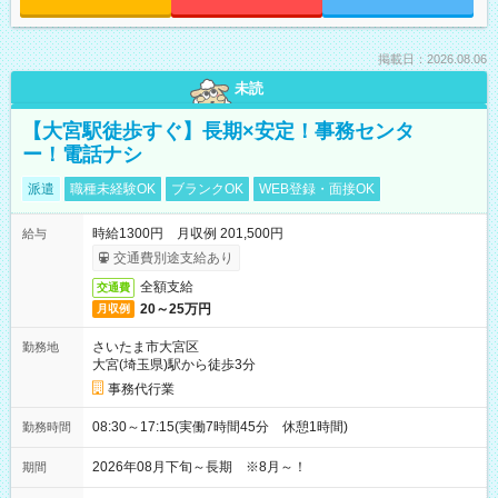
掲載日：2026.08.06
未読
【大宮駅徒歩すぐ】長期×安定！事務センタ
ー！電話ナシ
派遣
職種未経験OK
ブランクOK
WEB登録・面接OK
時給1300円 月収例 201,500円
給与
交通費別途支給あり
全額支給
交通費
20～25万円
月収例
さいたま市大宮区
勤務地
大宮(埼玉県)駅から徒歩3分
事務代行業
08:30～17:15(実働7時間45分 休憩1時間)
勤務時間
2026年08月下旬～長期 ※8月～！
期間