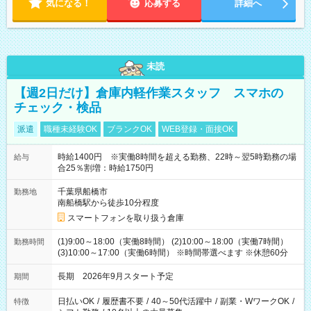
気になる！
応募する
詳細へ
未読
【週2日だけ】倉庫内軽作業スタッフ スマホの
チェック・検品
派遣
職種未経験OK
ブランクOK
WEB登録・面接OK
時給1400円 ※実働8時間を超える勤務、22時～翌5時勤務の場
給与
合25％割増：時給1750円
千葉県船橋市
勤務地
南船橋駅から徒歩10分程度
スマートフォンを取り扱う倉庫
(1)9:00～18:00（実働8時間） (2)10:00～18:00（実働7時間）
勤務時間
(3)10:00～17:00（実働6時間） ※時間帯選べます ※休憩60分
長期 2026年9月スタート予定
期間
日払いOK
/
履歴書不要
/
40～50代活躍中
/
副業・WワークOK
/
特徴