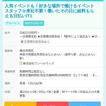
人気イベントも！好きな場所で働けるイベント
スタッフ☆来社不要！働いたその日に給料もら
える日払い/T1
アルバイト
職種未経験OK
日給13,000円～
給与
＋交通費支給 ★交通費全額支給！ ┗案件により規定あり ★日払
いOK！（規定あり） ┗働いたその日に現金GET♪ お仕事後はコ
交通費別途支給あり
ンビニATMから 日払い分を引き落とせます！ 【試用期間】試
用期間なし
横浜市西区
勤務地
神奈川県横浜市西区みなとみらい（最寄り駅：みなとみらい
駅）
株式会社ワンベルウッズ
勤務時間は指定なし
勤務時間
変形労働時間制 想定労働時間160時間/月 【シフト例】 ・8：00
～21：00
単発・1日のみOK
期間
週1日からOK / 日払いOK / 副業・WワークOK / 10名以上の大量
特徴
募集