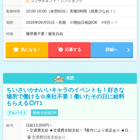
コンサルタント・シンクタンク
10:00-16:00（休憩60分）実働5時間（残業少なめ！）
勤務時間
2026年09月01日～長期 ※開始日相談OK ※9月～！
期間
履歴書不要
/
服装自由
特徴
気になる！
応募する
詳細へ
未読
ちいさいかわいいキャラのイベントも！好きな
場所で働ける☆来社不要！働いたその日に給料
もらえる◎/T1
アルバイト
職種未経験OK
日給13,000円～
給与
＋交通費支給 ★交通費全額支給！ ┗案件により規定あり ★日払
いOK！（規定あり） ┗働いたその日に現金GET♪ お仕事後はコ
交通費別途支給あり