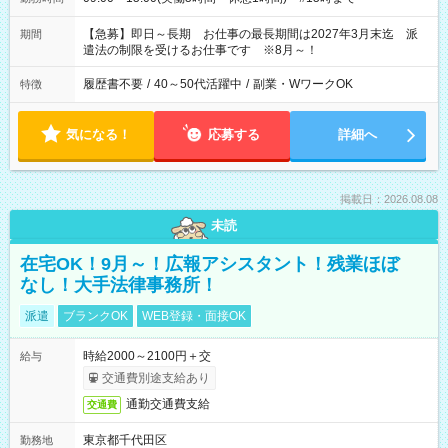
【急募】即日～長期 お仕事の最長期間は2027年3月末迄 派
期間
遣法の制限を受けるお仕事です ※8月～！
履歴書不要
/
40～50代活躍中
/
副業・WワークOK
特徴
気になる！
応募する
詳細へ
掲載日：2026.08.08
未読
在宅OK！9月～！広報アシスタント！残業ほぼ
なし！大手法律事務所！
派遣
ブランクOK
WEB登録・面接OK
時給2000～2100円＋交
給与
交通費別途支給あり
通勤交通費支給
交通費
東京都千代田区
勤務地