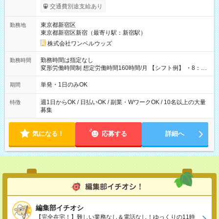
いOK！（規定あり） ┗働いたその日に現金GET♪ お仕事後はコ
交通費別途支給あり
ンビニATMから 日払い分を引き落とせます！ 【試用期間】試
用期間なし
東京都新宿区
勤務地
東京都新宿区新宿（最寄り駅：新宿駅）
株式会社ワンベルウッズ
勤務時間は指定なし
勤務時間
変形労働時間制 想定労働時間160時間/月 【シフト例】 ・8：00
～21：00
単発・1日のみOK
期間
週1日からOK / 日払いOK / 副業・WワークOK / 10名以上の大量
特徴
募集
気になる！
応募する
詳細へ
編集部イチオシ
【完全在宅！】難しい業務なし＆電話なし！ゆっくりの11時