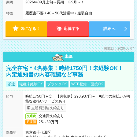
2026年09月上旬～長期 ※9月～！
期間
履歴書不要
/
40～50代活躍中
/
服装自由
特徴
気になる！
応募する
詳細へ
掲載日：2026.08.07
未読
完全在宅＊4名募集！時給1750円！未経験OK！
内定通知書の内容確認など事務
派遣
職種未経験OK
ブランクOK
WEB登録・面接OK
時給1750円＋交 【月収例】290,937円～ ■給与の前払いが可
給与
能な速払いサービスあり
交通費別途支給あり
交通費支給あり
交通費
25～30万円
月収例
東京都千代田区
勤務地