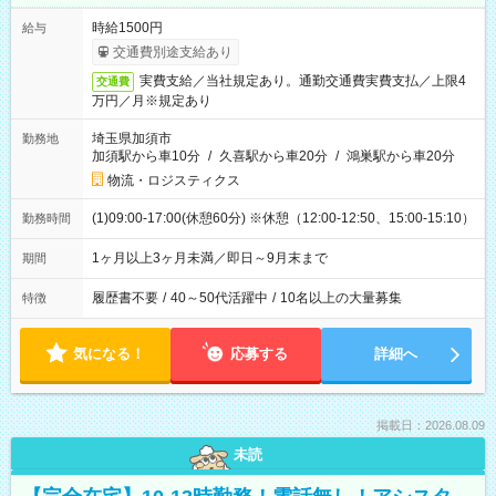
時給1500円
給与
交通費別途支給あり
実費支給／当社規定あり。通勤交通費実費支払／上限4
交通費
万円／月※規定あり
埼玉県加須市
勤務地
加須駅から車10分
/
久喜駅から車20分
/
鴻巣駅から車20分
物流・ロジスティクス
(1)09:00-17:00(休憩60分) ※休憩（12:00-12:50、15:00-15:10）
勤務時間
1ヶ月以上3ヶ月未満／即日～9月末まで
期間
履歴書不要
/
40～50代活躍中
/
10名以上の大量募集
特徴
気になる！
応募する
詳細へ
掲載日：2026.08.09
未読