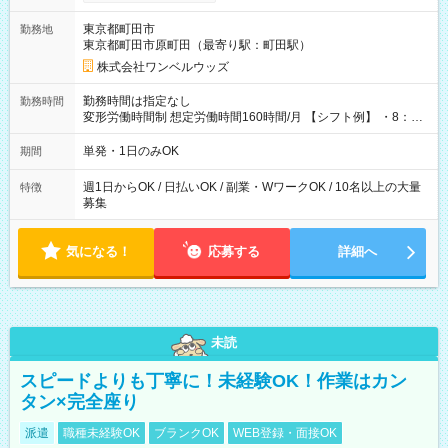
ンビニATMから 日払い分を引き落とせます！ 【試用期間】試
用期間なし
東京都町田市
勤務地
東京都町田市原町田（最寄り駅：町田駅）
株式会社ワンベルウッズ
勤務時間は指定なし
勤務時間
変形労働時間制 想定労働時間160時間/月 【シフト例】 ・8：00
～21：00
単発・1日のみOK
期間
週1日からOK / 日払いOK / 副業・WワークOK / 10名以上の大量
特徴
募集
気になる！
応募する
詳細へ
未読
スピードよりも丁寧に！未経験OK！作業はカン
タン×完全座り
派遣
職種未経験OK
ブランクOK
WEB登録・面接OK