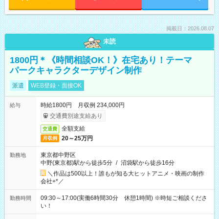
掲載日：2026.08.07
未読
1800円＊《時間相談OK！》在宅あり！テーマ
パークキャラクターデザイン制作
派遣
WEB登録・面接OK
時給1800円 月収例 234,000円
給与
交通費別途支給あり
全額支給
交通費
20～25万円
月収例
東京都中野区
勤務地
中野(東京都)駅から徒歩5分
/
沼袋駅から徒歩16分
＼作品は500以上！誰もが知る大ヒットアニメ・映画の制作
会社+*／
09:30～17:00(実働6時間30分 休憩1時間) ※時短ご相談くださ
勤務時間
い！