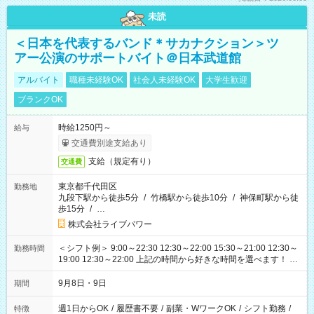
未読
＜日本を代表するバンド＊サカナクション＞ツ
アー公演のサポートバイト＠日本武道館
アルバイト
職種未経験OK
社会人未経験OK
大学生歓迎
ブランクOK
時給1250円～
給与
交通費別途支給あり
支給（規定有り）
交通費
東京都千代田区
勤務地
九段下駅から徒歩5分
/
竹橋駅から徒歩10分
/
神保町駅から徒
歩15分
/
…
株式会社ライブパワー
＜シフト例＞ 9:00～22:30 12:30～22:00 15:30～21:00 12:30～
勤務時間
19:00 12:30～22:00 上記の時間から好きな時間を選べます！ ※
時間は変更となる可能性があります
9月8日・9日
期間
週1日からOK
/
履歴書不要
/
副業・WワークOK
/
シフト勤務
/
特徴