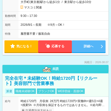
大手町(東京都)駅から徒歩1分
/
東京駅から徒歩10分
マスコミ関連
9:30～17:30
勤務時間
2026/9/1～長期 ※9月～OK！
期間
履歴書不要
/
服装自由
特徴
気になる！
応募する
詳細へ
掲載日：2026.08.07
未読
完全在宅＊未経験OK！時給1720円【リクルー
ト】美容部門で営業事務
派遣
職種未経験OK
ブランクOK
WEB登録・面接OK
時給1720円 月収例 28万円 時給1720円×実働8h×週5日×4週
給与
+残業5h ※月収例を保証するものではありません。※給与即受
取りサービス利用可（利用条件有）
交通費別途支給あり