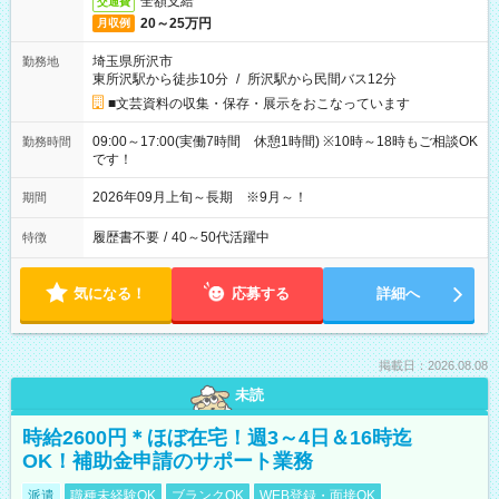
全額支給
交通費
20～25万円
月収例
埼玉県所沢市
勤務地
東所沢駅から徒歩10分
/
所沢駅から民間バス12分
■文芸資料の収集・保存・展示をおこなっています
09:00～17:00(実働7時間 休憩1時間) ※10時～18時もご相談OK
勤務時間
です！
2026年09月上旬～長期 ※9月～！
期間
履歴書不要
/
40～50代活躍中
特徴
気になる！
応募する
詳細へ
掲載日：2026.08.08
未読
時給2600円＊ほぼ在宅！週3～4日＆16時迄
OK！補助金申請のサポート業務
派遣
職種未経験OK
ブランクOK
WEB登録・面接OK