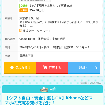
1ヶ月3万円を上限として実費支給
交通費
25～30万円
月収例
東京都千代田区
勤務地
東京駅から徒歩2分
/
京橋(東京都)駅から徒歩4分
/
宝町(東京
都)駅
/
…
株式会社 リクルート
09:30-18:30（休憩60分）実働8時間
勤務時間
2026年10月01日～長期 ※開始日相談OK ※10月～！
期間
履歴書不要
特徴
気になる！
応募する
詳細へ
掲載日：2026.08.07
未読
【シフト自由・現金手渡しOK】iPhoneなどス
マホの充電を繋げるだけ！