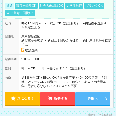
派遣
職種未経験OK
社会人未経験OK
大学生歓迎
ブランクOK
WEB登録・面接OK
時給1414円～ ▼日払いOK（規定あり） ■初勤務手当あり
給与
※規定による
東京都新宿区
勤務地
新宿駅から徒歩
/
新宿三丁目駅から徒歩
/
高田馬場駅から徒歩
/
…
物流企業
9:00～18:00
勤務時間
即日～OK！ 1日～働けます＾＾（規定あり）
期間
週1日からOK
/
日払いOK
/
履歴書不要
/
40～50代活躍中
/
副
特徴
業・WワークOK
/
服装自由
/
シフト勤務
/
10名以上の大量募
集
/
電話対応なし
/
パソコンスキル不要
気になる！
応募する
詳細へ
掲載日：2026.08.03