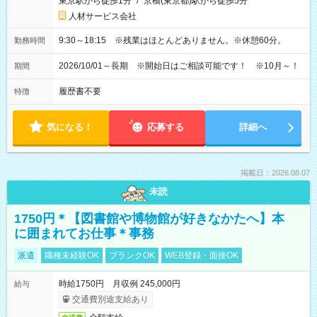
東京駅から徒歩1分
/
京橋(東京都)駅から徒歩5分
人材サービス会社
9:30～18:15 ※残業はほとんどありません。※休憩60分。
勤務時間
2026/10/01～長期 ※開始日はご相談可能です！ ※10月～！
期間
履歴書不要
特徴
気になる！
応募する
詳細へ
掲載日：2026.08.07
未読
1750円＊【図書館や博物館が好きなかたへ】本
に囲まれてお仕事＊事務
派遣
職種未経験OK
ブランクOK
WEB登録・面接OK
時給1750円 月収例 245,000円
給与
交通費別途支給あり