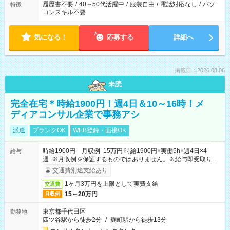
履歴書不要
/
40～50代活躍中
/
服装自由
/
電話対応なし
/
パソ
特徴
コンスキル不要
気になる！
応募する
詳細へ
掲載日：2026.08.06
未読
完全在宅＊時給1900円！週4日＆10～16時！メ
ディアコンサル企業で事務アシ
派遣
ブランクOK
WEB登録・面接OK
時給1900円 月収例 15万円 時給1900円×実働5h×週4日×4
給与
週 ※月収例を保証するものではありません。※給与即受取りサ
ービス利用可（利用条件有）
交通費別途支給あり
1ヶ月3万円を上限として実費支給
交通費
15～20万円
月収例
東京都千代田区
勤務地
四ツ谷駅から徒歩2分
/
麹町駅から徒歩13分