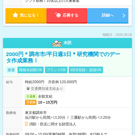
シフト勤務
/
10名以上の大量募集
気になる！
応募する
詳細へ
掲載日：2026.08.06
未読
2000円＊調布市/平日週3日＊研究機関でのデー
タ作成業務！
派遣
職種未経験OK
ブランクOK
WEB登録・面接OK
時給2000円 月収例 120,000円
給与
交通費別途支給あり
全額支給
交通費
10～15万円
月収例
東京都調布市
勤務地
仙川駅から民間バス20分
/
三鷹駅から民間バス20分
消防・防災に関する財団法人
09:00～15:00(実働5時間 休憩1時間) #15時まで
勤務時間