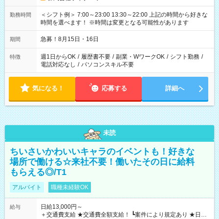
＜シフト例＞ 7:00～23:00 13:30～22:00 上記の時間から好きな
勤務時間
時間を選べます！ ※時間は変更となる可能性があります
急募！8月15日・16日
期間
週1日からOK
/
履歴書不要
/
副業・WワークOK
/
シフト勤務
/
特徴
電話対応なし
/
パソコンスキル不要
気になる！
応募する
詳細へ
未読
ちいさいかわいいキャラのイベントも！好きな
場所で働ける☆来社不要！働いたその日に給料
もらえる◎/T1
アルバイト
職種未経験OK
日給13,000円～
給与
＋交通費支給 ★交通費全額支給！ ┗案件により規定あり ★日払