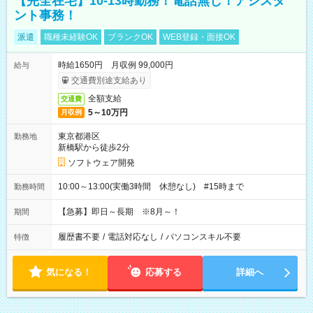
【完全在宅】10-13時勤務！電話無し！アシスタ
ント事務！
派遣
職種未経験OK
ブランクOK
WEB登録・面接OK
時給1650円 月収例 99,000円
給与
交通費別途支給あり
全額支給
交通費
5～10万円
月収例
東京都港区
勤務地
新橋駅から徒歩2分
ソフトウェア開発
10:00～13:00(実働3時間 休憩なし) #15時まで
勤務時間
【急募】即日～長期 ※8月～！
期間
履歴書不要
/
電話対応なし
/
パソコンスキル不要
特徴
気になる！
応募する
詳細へ