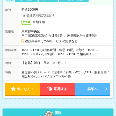
時給2600円
給与
交通費別途支給あり
全額支給
交通費
東京都中央区
勤務地
八丁堀(東京都)駅から徒歩2分
/
茅場町駅から徒歩6分
建設業界向けのAIサービスの提供など
10:00～17:00(実働6時間 休憩1時間) ※定時：10:00～
勤務時間
19:00（※終わりの時間：16:00～19:00で相談可！）
【急募】即日～長期 ※8月～！
期間
履歴書不要
/
40～50代活躍中
/
副業・WワークOK
/
服装自由
/
特徴
電話対応なし
/
パソコンスキル不要
気になる！
応募する
詳細へ
未読