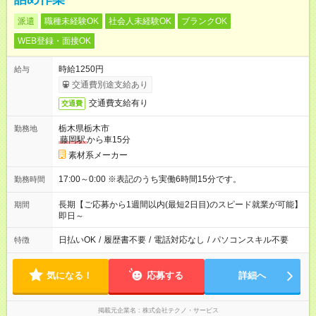
派遣
職種未経験OK
社会人未経験OK
ブランクOK
WEB登録・面接OK
時給1250円
給与
交通費別途支給あり
交通費支給有り
交通費
栃木県栃木市
勤務地
藤岡駅
から車15分
素材系メーカー
17:00～0:00 ※表記のうち実働6時間15分です。
勤務時間
長期【ご応募から1週間以内(最短2日目)のスピード就業が可能】
期間
即日～
日払いOK
/
履歴書不要
/
電話対応なし
/
パソコンスキル不要
特徴
気になる！
応募する
詳細へ
掲載元企業名
株式会社テクノ・サービス