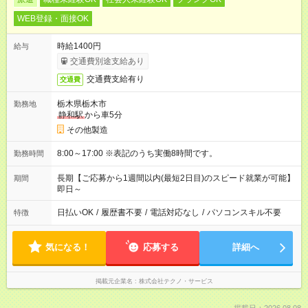
WEB登録・面接OK
時給1400円
給与
交通費別途支給あり
交通費支給有り
交通費
栃木県栃木市
勤務地
静和駅
から車5分
その他製造
8:00～17:00 ※表記のうち実働8時間です。
勤務時間
長期【ご応募から1週間以内(最短2日目)のスピード就業が可能】
期間
即日～
日払いOK
/
履歴書不要
/
電話対応なし
/
パソコンスキル不要
特徴
気になる！
応募する
詳細へ
掲載元企業名
株式会社テクノ・サービス