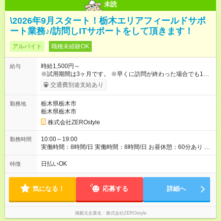
未読
\2026年9月スタート！栃木エリアフィールドサポ
ート業務♪/訪問しITサポートをして頂きます！
アルバイト
職種未経験OK
時給1,500円～
給与
※試用期間は3ヶ月です。 ※早くに訪問が終わった場合でも1日
分満額支給させて頂きます。 【試用期間】試用期間あり 試用期
交通費別途支給あり
間の長さ：3ヶ月 雇用形態、給与は本採用時と同じです。
栃木県栃木市
勤務地
栃木県栃木市
株式会社ZEROstyle
10:00～19:00
勤務時間
実働時間：8時間/日 実働時間：8時間/日 お昼休憩：60分あり 土
日祝含む全日シフト制
日払いOK
特徴
気になる！
応募する
詳細へ
掲載元企業名
株式会社ZEROstyle