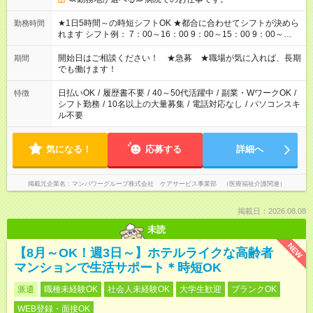
★1日5時間～の時短シフトOK ★都合に合わせてシフトが決めら
勤務時間
れます シフト例： 7：00～16：00 9：00～15：00 9：00～
18：00 11：00～20：00 など ※Wワークの場合、他のお仕事と
合わせ週40時間超の就業はご案内できません ※法令に基づき、
開始日はご相談ください！ ★急募 ★職場が気に入れば、長期
期間
週20時間以上勤務は社会保険への加入対象となります ※労働者
でも働けます！
派遣法（日雇い派遣の原則禁止）により、短時間・短期間の就
業はご案内が難しい場合があります
日払いOK
/
履歴書不要
/
40～50代活躍中
/
副業・WワークOK
/
特徴
シフト勤務
/
10名以上の大量募集
/
電話対応なし
/
パソコンスキ
ル不要
気になる！
応募する
詳細へ
掲載元企業名
マンパワーグループ株式会社 ケアサービス事業部 （医療福祉介護関連）
掲載日：2026.08.08
未読
NEW
【8月～OK！週3日～】ホテルライクな高齢者
マンションで生活サポート＊時短OK
派遣
職種未経験OK
社会人未経験OK
大学生歓迎
ブランクOK
WEB登録・面接OK