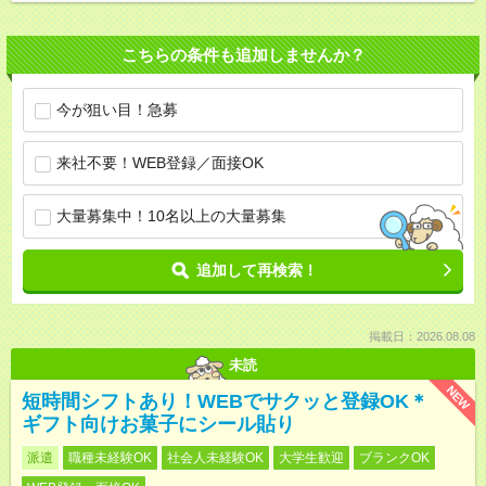
こちらの条件も追加しませんか？
今が狙い目！急募
来社不要！WEB登録／面接OK
大量募集中！10名以上の大量募集
追加して再検索！
掲載日：2026.08.08
未読
NEW
短時間シフトあり！WEBでサクッと登録OK＊
ギフト向けお菓子にシール貼り
派遣
職種未経験OK
社会人未経験OK
大学生歓迎
ブランクOK