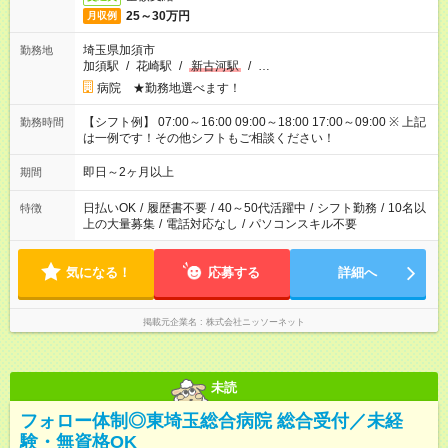
25～30万円
月収例
埼玉県加須市
勤務地
加須駅
/
花崎駅
/
新古河駅
/
…
病院 ★勤務地選べます！
【シフト例】 07:00～16:00 09:00～18:00 17:00～09:00 ※ 上記
勤務時間
は一例です！その他シフトもご相談ください！
即日～2ヶ月以上
期間
日払いOK
/
履歴書不要
/
40～50代活躍中
/
シフト勤務
/
10名以
特徴
上の大量募集
/
電話対応なし
/
パソコンスキル不要
気になる！
応募する
詳細へ
掲載元企業名
株式会社ニッソーネット
未読
フォロー体制◎東埼玉総合病院 総合受付／未経
験・無資格OK