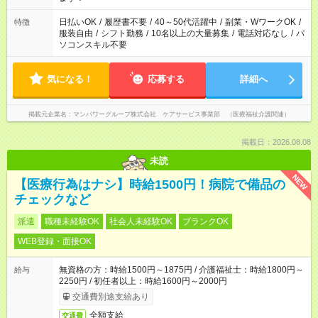
（日雇い派遣の原則禁止）により、短時間・短期間の就業はご
案内が難しい場合があります
日払いOK
/
履歴書不要
/
40～50代活躍中
/
副業・WワークOK
/
特徴
服装自由
/
シフト勤務
/
10名以上の大量募集
/
電話対応なし
/
パ
ソコンスキル不要
気になる！
応募する
詳細へ
掲載元企業名
マンパワーグループ株式会社 ケアサービス事業部 （医療福祉介護関連）
掲載日：2026.08.08
未読
NEW
【医療行為はナシ】時給1500円！病院で備品の
チェックなど
派遣
職種未経験OK
社会人未経験OK
ブランクOK
WEB登録・面接OK
無資格の方：時給1500円～1875円 / 介護福祉士：時給1800円～
給与
2250円 / 初任者以上：時給1600円～2000円
交通費別途支給あり
全額支給
交通費