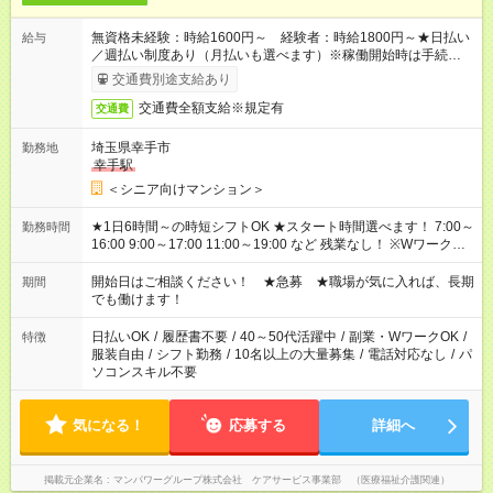
無資格未経験：時給1600円～ 経験者：時給1800円～★日払い
給与
／週払い制度あり（月払いも選べます）※稼働開始時は手続き完
了次第のお支払いとなります。
交通費別途支給あり
交通費全額支給※規定有
交通費
埼玉県幸手市
勤務地
幸手駅
＜シニア向けマンション＞
★1日6時間～の時短シフトOK ★スタート時間選べます！ 7:00～
勤務時間
16:00 9:00～17:00 11:00～19:00 など 残業なし！ ※Wワークの
場合、他のお仕事と合わせ週40時間超の就業はご案内できませ
ん ※法令に基づき、週20時間以上勤務は社会保険への加入対象
開始日はご相談ください！ ★急募 ★職場が気に入れば、長期
期間
となります ※労働者派遣法（日雇い派遣の原則禁止）により、
でも働けます！
短時間・短期間の就業はご案内が難しい場合があります
日払いOK
/
履歴書不要
/
40～50代活躍中
/
副業・WワークOK
/
特徴
服装自由
/
シフト勤務
/
10名以上の大量募集
/
電話対応なし
/
パ
ソコンスキル不要
気になる！
応募する
詳細へ
掲載元企業名
マンパワーグループ株式会社 ケアサービス事業部 （医療福祉介護関連）