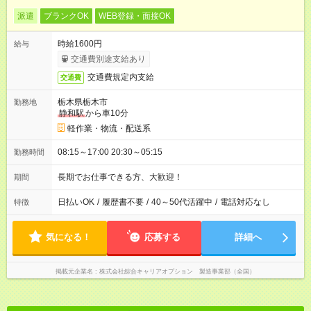
派遣
ブランクOK
WEB登録・面接OK
時給1600円
給与
交通費別途支給あり
交通費規定内支給
交通費
栃木県栃木市
勤務地
静和駅
から車10分
軽作業・物流・配送系
08:15～17:00 20:30～05:15
勤務時間
長期でお仕事できる方、大歓迎！
期間
日払いOK
/
履歴書不要
/
40～50代活躍中
/
電話対応なし
特徴
気になる！
応募する
詳細へ
掲載元企業名
株式会社綜合キャリアオプション 製造事業部（全国）