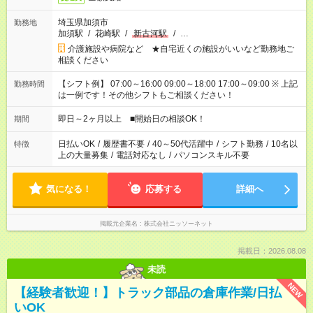
埼玉県加須市
勤務地
加須駅
/
花崎駅
/
新古河駅
/
…
介護施設や病院など ★自宅近くの施設がいいなど勤務地ご
相談ください
【シフト例】 07:00～16:00 09:00～18:00 17:00～09:00 ※ 上記
勤務時間
は一例です！その他シフトもご相談ください！
即日～2ヶ月以上 ■開始日の相談OK！
期間
日払いOK
/
履歴書不要
/
40～50代活躍中
/
シフト勤務
/
10名以
特徴
上の大量募集
/
電話対応なし
/
パソコンスキル不要
気になる！
応募する
詳細へ
掲載元企業名
株式会社ニッソーネット
掲載日：2026.08.08
未読
NEW
【経験者歓迎！】トラック部品の倉庫作業/日払
いOK