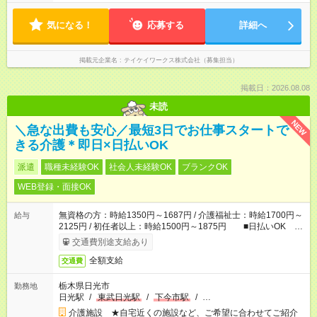
気になる！
応募する
詳細へ
掲載元企業名
テイケイワークス株式会社（募集担当）
掲載日：2026.08.08
未読
NEW
＼急な出費も安心／最短3日でお仕事スタートで
きる介護＊即日×日払いOK
派遣
職種未経験OK
社会人未経験OK
ブランクOK
WEB登録・面接OK
無資格の方：時給1350円～1687円 / 介護福祉士：時給1700円～
給与
2125円 / 初任者以上：時給1500円～1875円 ■日払いOK ■
日収例：1万800円（時給1350円×8h）
交通費別途支給あり
全額支給
交通費
栃木県日光市
勤務地
日光駅
/
東武日光駅
/
下今市駅
/
…
介護施設 ★自宅近くの施設など、ご希望に合わせてご紹介