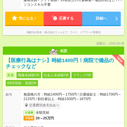
服装自由
/
シフト勤務
/
10名以上の大量募集
/
電話対応なし
/
パ
ソコンスキル不要
気になる！
応募する
詳細へ
掲載元企業名
株式会社ウィルオブ・ワーク ケアワーク事業部
掲載日：2026.08.08
未読
NEW
【医療行為はナシ】時給1400円！病院で備品の
チェックなど
派遣
職種未経験OK
社会人未経験OK
ブランクOK
WEB登録・面接OK
無資格の方：時給1400円～1750円 / 介護福祉士：時給1700円～
給与
2125円 / 初任者以上：時給1500円～1875円
交通費別途支給あり
全額支給
交通費
20～25万円
月収例