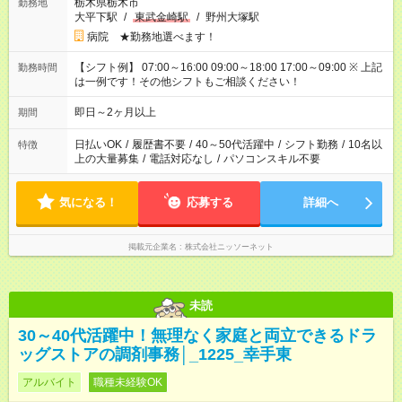
栃木県栃木市
勤務地
大平下駅
/
東武金崎駅
/
野州大塚駅
病院 ★勤務地選べます！
【シフト例】 07:00～16:00 09:00～18:00 17:00～09:00 ※ 上記
勤務時間
は一例です！その他シフトもご相談ください！
即日～2ヶ月以上
期間
日払いOK
/
履歴書不要
/
40～50代活躍中
/
シフト勤務
/
10名以
特徴
上の大量募集
/
電話対応なし
/
パソコンスキル不要
気になる！
応募する
詳細へ
掲載元企業名
株式会社ニッソーネット
未読
30～40代活躍中！無理なく家庭と両立できるドラ
ッグストアの調剤事務│_1225_幸手東
アルバイト
職種未経験OK