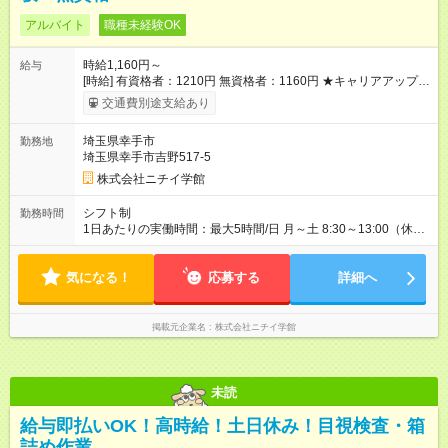
アルバイト
職種未経験OK
時給1,160円～
給与
[時給] 有資格者：1210円 無資格者：1160円 ★キャリアアップ制
度あり 進級により給与がアップします！ 【試用期間】試用期間
交通費別途支給あり
あり 試用期間の長さ：3ヶ月 雇用形態、給与は本採用時と同じ
です。
埼玉県幸手市
勤務地
埼玉県幸手市吉野517-5
株式会社ニチイ学館
シフト制
勤務時間
1日あたりの実働時間：最大5時間/日 月～土 8:30～13:00（休憩
なし） 月8日 8:00～13:00（休憩なし） 月9日 ※月
17日（上記時間シフトによる勤務） ※所定労働時間:81時間/月
気になる！
応募する
詳細へ
掲載元企業名
株式会社ニチイ学館
未読
給与即払いOK！高時給！土日休み！目視検査・箱
詰め作業