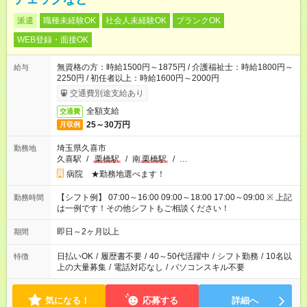
派遣
職種未経験OK
社会人未経験OK
ブランクOK
WEB登録・面接OK
無資格の方：時給1500円～1875円 / 介護福祉士：時給1800円～
給与
2250円 / 初任者以上：時給1600円～2000円
交通費別途支給あり
全額支給
交通費
25～30万円
月収例
埼玉県久喜市
勤務地
久喜駅
/
栗橋駅
/
南
栗橋駅
/
…
病院 ★勤務地選べます！
【シフト例】 07:00～16:00 09:00～18:00 17:00～09:00 ※ 上記
勤務時間
は一例です！その他シフトもご相談ください！
即日～2ヶ月以上
期間
日払いOK
/
履歴書不要
/
40～50代活躍中
/
シフト勤務
/
10名以
特徴
上の大量募集
/
電話対応なし
/
パソコンスキル不要
気になる！
応募する
詳細へ