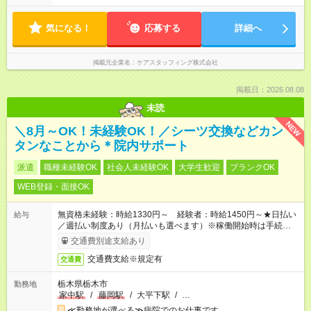
気になる！
応募する
詳細へ
掲載元企業名
ケアスタッフィング株式会社
掲載日：2026.08.08
未読
NEW
＼8月～OK！未経験OK！／シーツ交換などカン
タンなことから＊院内サポート
派遣
職種未経験OK
社会人未経験OK
大学生歓迎
ブランクOK
WEB登録・面接OK
無資格未経験：時給1330円～ 経験者：時給1450円～★日払い
給与
／週払い制度あり（月払いも選べます）※稼働開始時は手続き完
了次第のお支払いとなります。
交通費別途支給あり
交通費支給※規定有
交通費
栃木県栃木市
勤務地
家中駅
/
藤岡駅
/
大平下駅
/
…
≪勤務地が選べる≫病院でのお仕事です。