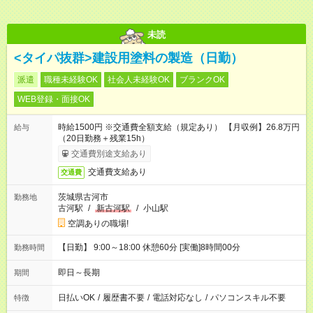
未読
<タイパ抜群>建設用塗料の製造（日勤）
派遣
職種未経験OK
社会人未経験OK
ブランクOK
WEB登録・面接OK
時給1500円 ※交通費全額支給（規定あり） 【月収例】26.8万円
給与
（20日勤務＋残業15h）
交通費別途支給あり
交通費支給あり
交通費
茨城県古河市
勤務地
古河駅
/
新古河駅
/
小山駅
空調ありの職場!
【日勤】 9:00～18:00 休憩60分 [実働]8時間00分
勤務時間
即日～長期
期間
日払いOK
/
履歴書不要
/
電話対応なし
/
パソコンスキル不要
特徴