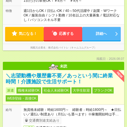
1日だけの単発OK！＃8月～ ＃9月～
期間
週1日からOK
/
日払いOK
/
40～50代活躍中
/
副業・Wワーク
特徴
OK
/
服装自由
/
シフト勤務
/
10名以上の大量募集
/
電話対応な
し
/
パソコンスキル不要
気になる！
応募する
詳細へ
掲載元企業名
株式会社バイトレ（キャムコムグループ）
掲載日：2026.08.07
未読
NEW
＼志望動機や履歴書不要／あっという間に終業
時間！介護施設で生活サポート！
派遣
職種未経験OK
社会人未経験OK
大学生歓迎
ブランクOK
WEB登録・面接OK
無資格未経験：時給1600円～ 経験者：時給1800円～ ★日払
給与
い／週払い制度あり（月払いも選べます）※稼働開始時は手続き
完了次第のお支払いとなります。
交通費別途支給あり