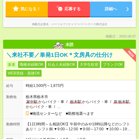
気になる！
応募する
詳細へ
掲載元企業名
パーソルファクトリーパートナーズ株式会社
掲載日：2026.08.07
未読
NEW
＼来社不要／単発1日OK＊文房具の仕分け
派遣
職種未経験OK
社会人未経験OK
大学生歓迎
ブランクOK
WEB登録・面接OK
時給1,500円～1,875円
給与
栃木県栃木市
勤務地
家中駅
からバイク・車
/
栃木駅
からバイク・車
/
新
栃木駅
からバイク・車
/
…
■物流センターなど ■勤務地選べます
【1日3時間～も相談OK!】午前中のみや18時以降などのシフト
勤務時間
あり！ シフト例 ▼9:00～12:00 ▼9:00～17:00 ▼10:00～19:00
▼18:00～21:00