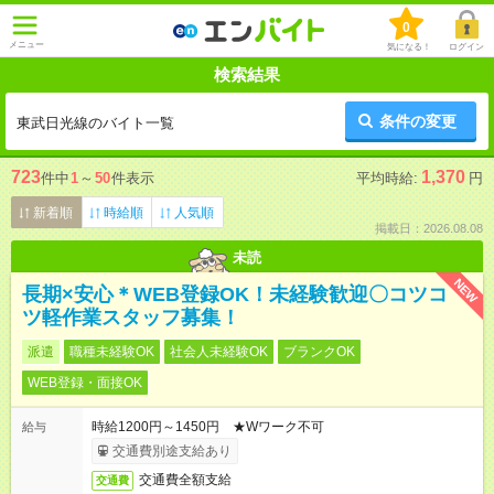
0
メニュー
気になる！
ログイン
検索結果
条件の変更
東武日光線のバイト一覧
723
1,370
件中
1
～
50
件表示
平均時給:
円
新着順
時給順
人気順
掲載日：2026.08.08
未読
NEW
長期×安心＊WEB登録OK！未経験歓迎〇コツコ
ツ軽作業スタッフ募集！
派遣
職種未経験OK
社会人未経験OK
ブランクOK
WEB登録・面接OK
時給1200円～1450円 ★Wワーク不可
給与
交通費別途支給あり
交通費全額支給
交通費