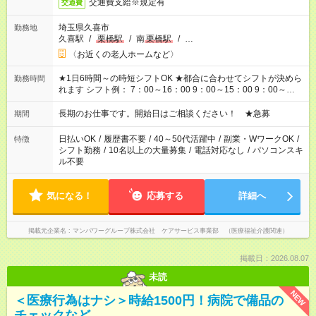
交通費支給※規定有
交通費
埼玉県久喜市
勤務地
久喜駅
/
栗橋駅
/
南
栗橋駅
/
…
〈お近くの老人ホームなど〉
★1日6時間～の時短シフトOK ★都合に合わせてシフトが決めら
勤務時間
れます シフト例： 7：00～16：00 9：00～15：00 9：00～
18：00 11：00～20：00 など ※Wワークの場合、他のお仕事と
合わせ週40時間超の就業はご案内できません ※法令に基づき、
長期のお仕事です。開始日はご相談ください！ ★急募
期間
週20時間以上勤務は社会保険への加入対象となります ※労働者
派遣法（日雇い派遣の原則禁止）により、短時間・短期間の就
日払いOK
/
履歴書不要
/
40～50代活躍中
/
副業・WワークOK
/
特徴
業はご案内が難しい場合があります
シフト勤務
/
10名以上の大量募集
/
電話対応なし
/
パソコンスキ
ル不要
気になる！
応募する
詳細へ
掲載元企業名
マンパワーグループ株式会社 ケアサービス事業部 （医療福祉介護関連）
掲載日：2026.08.07
未読
NEW
＜医療行為はナシ＞時給1500円！病院で備品の
チェックなど