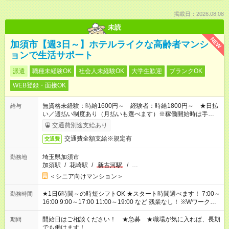
掲載日：2026.08.08
未読
NEW
加須市【週3日～】ホテルライクな高齢者マンシ
ョンで生活サポート
派遣
職種未経験OK
社会人未経験OK
大学生歓迎
ブランクOK
WEB登録・面接OK
無資格未経験：時給1600円～ 経験者：時給1800円～ ★日払
給与
い／週払い制度あり（月払いも選べます）※稼働開始時は手続き
完了次第のお支払いとなります。
交通費別途支給あり
交通費全額支給※規定有
交通費
埼玉県加須市
勤務地
加須駅
/
花崎駅
/
新古河駅
/
…
＜シニア向けマンション＞
★1日6時間～の時短シフトOK ★スタート時間選べます！ 7:00～
勤務時間
16:00 9:00～17:00 11:00～19:00 など 残業なし！ ※Wワークの
場合、他のお仕事と合わせ週40時間超の就業はご案内できませ
ん ※法令に基づき、週20時間以上勤務は社会保険への加入対象
開始日はご相談ください！ ★急募 ★職場が気に入れば、長期
期間
となります ※労働者派遣法（日雇い派遣の原則禁止）により、
でも働けます！