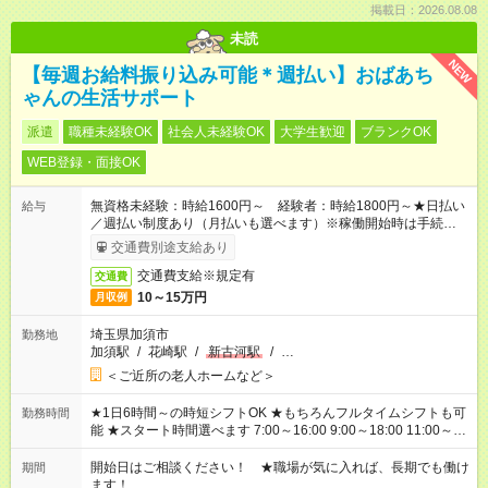
掲載日：2026.08.08
未読
NEW
【毎週お給料振り込み可能＊週払い】おばあち
ゃんの生活サポート
派遣
職種未経験OK
社会人未経験OK
大学生歓迎
ブランクOK
WEB登録・面接OK
無資格未経験：時給1600円～ 経験者：時給1800円～★日払い
給与
／週払い制度あり（月払いも選べます）※稼働開始時は手続き完
了次第のお支払いとなります。
交通費別途支給あり
交通費支給※規定有
交通費
10～15万円
月収例
埼玉県加須市
勤務地
加須駅
/
花崎駅
/
新古河駅
/
…
＜ご近所の老人ホームなど＞
★1日6時間～の時短シフトOK ★もちろんフルタイムシフトも可
勤務時間
能 ★スタート時間選べます 7:00～16:00 9:00～18:00 11:00～
20:00 など 残業なし！ ※Wワークの場合、他のお仕事と合わせ
週40時間超の就業はご案内できません ※法令に基づき、週20時
開始日はご相談ください！ ★職場が気に入れば、長期でも働け
期間
間以上勤務は社会保険への加入対象となります ※労働者派遣法
ます！