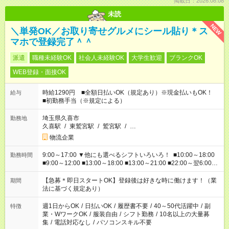
掲載日：2026.08.08
未読
NEW
＼単発OK／お取り寄せグルメにシール貼り＊ス
マホで登録完了＾＾
派遣
職種未経験OK
社会人未経験OK
大学生歓迎
ブランクOK
WEB登録・面接OK
時給1290円 ■全額日払いOK（規定あり）※現金払いもOK！
給与
■初勤務手当（※規定による）
埼玉県久喜市
勤務地
久喜駅
/
東鷲宮駅
/
鷲宮駅
/
…
物流企業
9:00～17:00 ▼他にも選べるシフトいろいろ！ ■10:00～18:00
勤務時間
■9:00～12:00 ■13:00～18:00 ■13:00～21:00 ■22:00～翌6:00
など あなたの希望を教えてください！
【急募＊即日スタートOK】登録後は好きな時に働けます！（業
期間
法に基づく規定あり）
週1日からOK
/
日払いOK
/
履歴書不要
/
40～50代活躍中
/
副
特徴
業・WワークOK
/
服装自由
/
シフト勤務
/
10名以上の大量募
集
/
電話対応なし
/
パソコンスキル不要