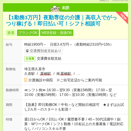
掲載日：2026.08.08
未読
NEW
【1勤務3万円】夜勤専従の介護｜高収入でがっ
つり稼げる！即日払い可！シフト相談可
派遣
ブランクOK
WEB登録・面接OK
時給1900円～ 日収3.4万円～（夜勤時給2310円×15h）
給与
交通費別途支給あり
交通費全額支給
交通費
埼玉県久喜市
勤務地
久喜駅
/
栗橋駅
/
南
栗橋駅
/
…
介護施設や病院 ※ご自宅近辺からご案内可能
≪シフト例≫ 16:30～翌9:30（実働15時間） 17:00～翌
勤務時間
10:00（実働15時間） 17:00～翌10:30（実働15時間）など
【急募】即日勤務OK！中旬～など開始日相談可 ★まずはお試
期間
し2カ月～のスタートも歓迎！
週1日からOK
/
日払いOK
/
履歴書不要
/
40～50代活躍中
/
副
特徴
業・WワークOK
/
シフト勤務
/
10名以上の大量募集
/
電話対応
なし
/
パソコンスキル不要