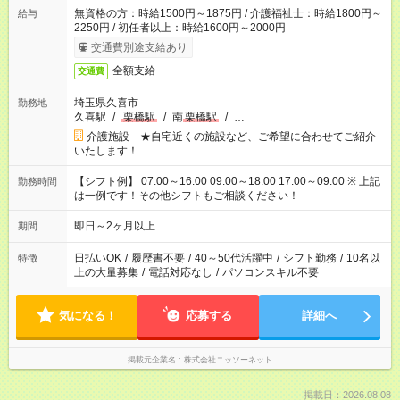
無資格の方：時給1500円～1875円 / 介護福祉士：時給1800円～
給与
2250円 / 初任者以上：時給1600円～2000円
交通費別途支給あり
全額支給
交通費
埼玉県久喜市
勤務地
久喜駅
/
栗橋駅
/
南
栗橋駅
/
…
介護施設 ★自宅近くの施設など、ご希望に合わせてご紹介
いたします！
【シフト例】 07:00～16:00 09:00～18:00 17:00～09:00 ※ 上記
勤務時間
は一例です！その他シフトもご相談ください！
即日～2ヶ月以上
期間
日払いOK
/
履歴書不要
/
40～50代活躍中
/
シフト勤務
/
10名以
特徴
上の大量募集
/
電話対応なし
/
パソコンスキル不要
気になる！
応募する
詳細へ
掲載元企業名
株式会社ニッソーネット
掲載日：2026.08.08