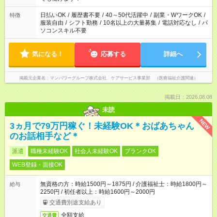
短時間・短期間の就業はご案内が難しい場合があります
日払いOK
/
履歴書不要
/
40～50代活躍中
/
副業・WワークOK
/
特徴
服装自由
/
シフト勤務
/
10名以上の大量募集
/
電話対応なし
/
パ
ソコンスキル不要
気になる！
応募する
詳細へ
掲載元企業名
マンパワーグループ株式会社 ケアサービス事業部 （医療福祉介護関連）
掲載日：2026.08.08
未読
NEW
3ヵ月で79万円稼ぐ！未経験OK＊おばあちゃん
のお話相手など＊
派遣
職種未経験OK
社会人未経験OK
ブランクOK
WEB登録・面接OK
無資格の方：時給1500円～1875円 / 介護福祉士：時給1800円～
給与
2250円 / 初任者以上：時給1600円～2000円
交通費別途支給あり
全額支給
交通費