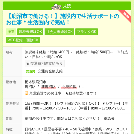
未読
NEW
【鹿沼市で働ける！】施設内で生活サポートの
お仕事＊生活圏内で完結！
派遣
職種未経験OK
社会人未経験OK
ブランクOK
WEB登録・面接OK
無資格未経験：時給1400円～ 経験者：時給1500円～ ※前払
給与
い・日払い・週払いOK
交通費別途支給あり
交通費全額支給
交通費
栃木県鹿沼市
勤務地
鹿沼駅
/
新鹿沼駅
/
北鹿沼駅
/
…
介護施設でのお仕事 ★勤務地選べます！
1日7時間～OK！ 【シフト固定の相談もOK！】 ▼シフト例 【早
勤務時間
番】7:00～16:00／7:30～16:30 【中番】8:00～17:00／9:00～
18:00 【遅番】11:00～20:00／13:00～22:00
長期のお仕事です。開始日はご相談ください！ ※急募
期間
日払いOK
/
履歴書不要
/
40～50代活躍中
/
副業・WワークOK
/
特徴