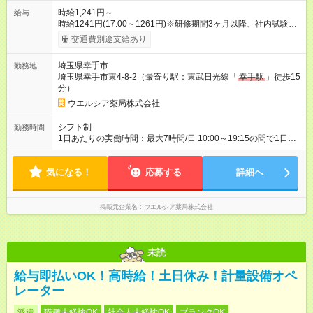
時給1,241円～
給与
時給1241円(17:00～1261円)※研修期間3ヶ月以降、社内試験に
よる更新判定あり 社内試験合格後、時給＋50～100円の昇給あ
交通費別途支給あり
り （大学生は＋20円） 試用期間あり：入社日から3ヶ月間／本
採用と待遇は変わりません。 【試用期間】試用期間あり 試用期
埼玉県幸手市
勤務地
間の長さ：3ヶ月 雇用形態、給与は本採用時と同じです。
埼玉県幸手市東4-8-2（最寄り駅：東武日光線「
幸手駅
」徒歩15
分）
ウエルシア薬局株式会社
シフト制
勤務時間
1日あたりの実働時間：最大7時間/日 10:00～19:15の間で1日6
時間～応相談 ☆週2～5日の勤務 ※勤務曜日応相談 ☆未経験・無
資格可
気になる！
応募する
詳細へ
掲載元企業名
ウエルシア薬局株式会社
未読
給与即払いOK！高時給！土日休み！計量設備オペ
レーター
派遣
職種未経験OK
社会人未経験OK
ブランクOK