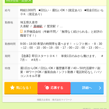
WEB登録・面接OK
時給1300円 ■日払い・週払いOK！(規定あり) ■現金日払いも
給与
ＯＫ（規定あり）
埼玉県久喜市
勤務地
久喜駅
/
栗橋駅
/
鷲宮駅
/
…
大手物流会社（年齢不問／「無理なく続けられる」と好評の
職場です！）
9:00～18:00 希望の時間帯を選べます！ ＜シフト例＞ ・8：30
勤務時間
～12：00 ・10：00～19：00 ・17：00～22：00 ・13：00～
22：00 ・22：00～翌6：00 など
【急募】即日スタートＯＫ！ 単発1日のみから働けます。 ＃
期間
7月～ ＃8月～
週1日からOK
/
日払いOK
/
履歴書不要
/
40～50代活躍中
/
副
特徴
業・WワークOK
/
服装自由
/
シフト勤務
/
電話対応なし
/
パソ
コンスキル不要
気になる！
応募する
詳細へ
掲載元企業名
株式会社マイワーク