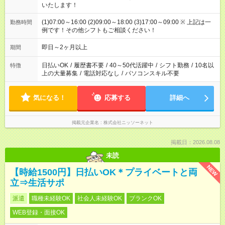
いたします！
(1)07:00～16:00 (2)09:00～18:00 (3)17:00～09:00 ※ 上記は一
勤務時間
例です！その他シフトもご相談ください！
即日～2ヶ月以上
期間
日払いOK
/
履歴書不要
/
40～50代活躍中
/
シフト勤務
/
10名以
特徴
上の大量募集
/
電話対応なし
/
パソコンスキル不要
気になる！
応募する
詳細へ
掲載元企業名
株式会社ニッソーネット
掲載日：2026.08.08
未読
NEW
【時給1500円】日払いOK＊プライベートと両
立⇒生活サポ
派遣
職種未経験OK
社会人未経験OK
ブランクOK
WEB登録・面接OK